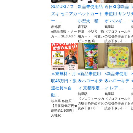
SUZUKI / ス
新品未使用品
近日♻️③新品
ズキ セニアカ
ペットカート
未使用 サンリ
ー ...
小型犬 猫
オ ハンギ...
赤池駅
森下駅
鶴里駅
●商品情報 ・メー
軽量 小型犬 猫
《プロフィール内
カー：SUZUKI /
用カート 可愛い
の取引条件必ずお
...
ピンク色 肩...
読み下さい》...
≪寮無料・月
×新品未使用
×新品未使用
収46万円・派
🌟ハローキテ
🌟ハローキテ
遣社員≫自
ィ 京都限定...
ィ レア ...
鶴里駅
鶴里駅
動...
《プロフィール内
《プロフィール内
岐阜県 各務原...
の取引条件必ずお
の取引条件必ずお
【月収例46万円★
読み下さい》...
読み下さい》...
高時給1,900円】
入社祝...