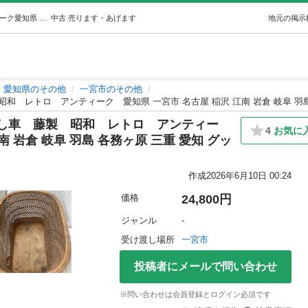
中古乳母車ベビーカー手押し車藤製昭和レトロアンティーク愛知県 一宮市 名古屋 稲沢 江南 岩倉 岐阜 羽島 各務ヶ原 三重 愛知 グッドプラ… (GP一宮) 一宮のその他の中古あげます・譲ります｜ジモティーで不用品の処分
中古
売ります・あげます
地元の掲示
愛知県のその他
一宮市のその他
 レトロ アンティーク 愛知県 一宮市 名古屋 稲沢 江南 岩倉 岐阜 羽島
し車 藤製 昭和 レトロ アンティー
4
お気に
南 岩倉 岐阜 羽島 各務ヶ原 三重 愛知 グッ
作成
2026年6月10日 00:24
価格
24,800円
ジャンル
-
受け渡し場所
一宮市
投稿者にメールで問い合わせ
※問い合わせは会員登録とログイン必須です