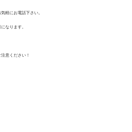
軽にお電話下さい。

なります。


意ください！
