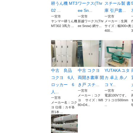
耕うん機 MT3
ワークス(Thr
スチール製 書
02 ...
ee Sn...
庫 引戸書...
一宮市
一宮市
一宮市
ヤンマー耕うん機
新越ワークス(Thr
メーカー：生興
MT302 3馬力 ...
ee Snow) 網サ...
サイズ：幅900×奥
400...
3
中古 良品
中古 コクヨ
YUTAKA ユタ
コクヨ 6人
両開き書庫 開
カ 卓上 糸ノ
ロッカー 6
き戸 スチ...
コ Y...
一宮市
一宮市
人...
メーカー：コク
電源100Vです。
一宮市
ヨ サイズ：W8
フトコロ500mm
メーカー名：コク
80×D4...
...
ヨ 仕様：カギ各
所1本 ...