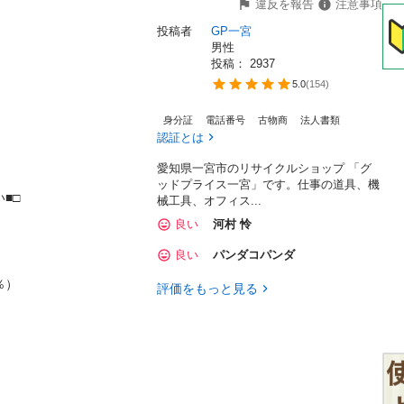
違反を報告
注意事項
投稿者
GP一宮
男性
投稿： 
2937
5.0
(
154
)
身分証
電話番号
古物商
法人書類
認証とは
愛知県一宮市のリサイクルショップ 「グ
ッドプライス一宮」です。仕事の道具、機


械工具、オフィス...
良い
河村 怜
良い
パンダコパンダ


評価をもっと見る