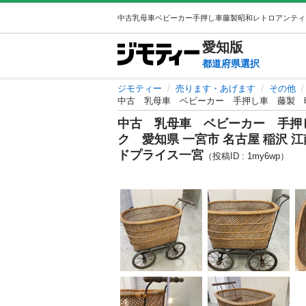
愛知
版
都道府県選択
ジモティー
売ります・あげます
その他
中古 乳母車 ベビーカー 手押し車 藤製 昭和
中古 乳母車 ベビーカー 手押
ク 愛知県 一宮市 名古屋 稲沢 江
ドプライス一宮
（投稿ID : 1my6wp）