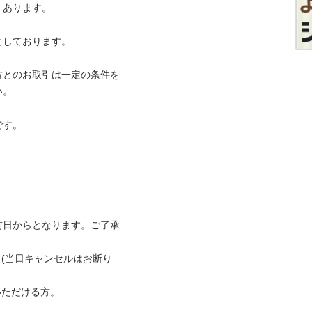
ます。

ております。

方とのお取引は一定の条件を




前日からとなります。ご了承
。(当日キャンセルはお断り
だける方。
