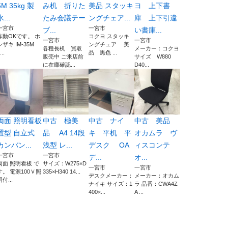
5M 35kg 製
み机 折りた
美品 スタッキ
ヨ 上下書
氷...
たみ会議テー
ングチェア...
庫 上下引違
一宮市
一宮市
ブ...
い書庫...
作動OKです。 ホ
コクヨ スタッキ
一宮市
一宮市
シザキ IM-35M
ングチェア 美
各種長机 買取
メーカー：コクヨ
...
品 黒色 ...
販売中 ご来店前
サイズ W880
に在庫確認...
D40...
両面 照明看板
中古 極美
中古 ナイ
中古 美品
置型 自立式
品 A4 14段
キ 平机 平
オカムラ ヴ
カンバン...
浅型 レ...
デスク OA
ィスコンテ
一宮市
一宮市
デ...
オ...
両面 照明看板 で
サイズ：W275×D
一宮市
一宮市
す。 電源100Ｖ照
335×H340 14...
デスクメーカー：
メーカー：オカム
明付...
ナイキ サイズ：1
ラ 品番：CWA4Z
400×...
A ...