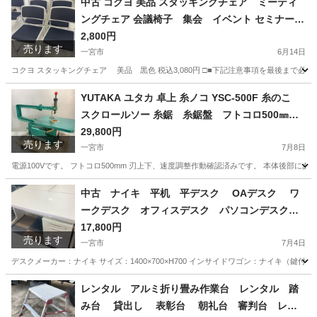
中古 コクヨ 美品 スタッキングチェア ミーティ
ングチェア 会議椅子 集会 イベント セミナー
愛知県 一宮市 名古屋 稲沢 江南 岩倉 岐阜 羽島 各
2,800円
売ります
務ヶ原 三重 愛知 グッドプライス一宮
一宮市
6月14日
コクヨ スタッキングチェア 美品 黒色 税込3,080円 □■下記注意事項を最後まで必
愛知
一宮市
オフィス用家具
スタッキングチェア
YUTAKA ユタカ 卓上 糸ノコ YSC-500F 糸のこ
スクロールソー 糸鋸 糸鋸盤 フトコロ500㎜
愛知県 一宮市 名古屋 稲沢 江南 岩倉 岐阜 羽島 各
29,800円
売ります
務ヶ原 三重 愛知 グッドプライス一宮
一宮市
7月8日
電源100Vです。 フトコロ500mm 刃上下、速度調整作動確認済みです。 本体後部
愛知
一宮市
その他
中古 ナイキ 平机 平デスク OAデスク ワ
ークデスク オフィスデスク パソコンデスク
事務机 インサイドワゴン サイドワゴン サイ
17,800円
売ります
ドキャビネット 3段キャビネット ホワイト セ
一宮市
7月4日
ット品 1400×700×H700 愛知 一宮市 江南
デスクメーカー：ナイキ サイズ：1400×700×H700 インサイドワゴン：ナイキ（鍵付） 税込価格19,580円 --
市 稲沢市 名古屋 岐阜 各務ヶ原 岐南町
愛知
一宮市
オフィス用家具
デスク
レンタル アルミ折り畳み作業台 レンタル 踏
羽島 三重 グッドプライス一宮
み台 貸出し 表彰台 朝礼台 審判台 レン