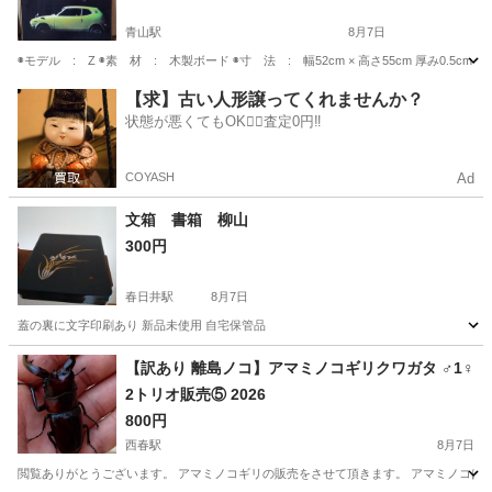
青山駅
8月7日
◉モデル : Z ◉素 材 : 木製ボード ◉寸 法 : 幅52cm × 高さ55cm 厚み0.5
愛知
半田市
青山駅
その他
【求】古い人形譲ってくれませんか？
状態が悪くてもOK🙆‍♀️査定0円‼️
COYASH
Ad
文箱 書箱 柳山
300円
春日井駅
8月7日
蓋の裏に文字印刷あり 新品未使用 自宅保管品
愛知
名古屋市
春日井駅
その他
文箱
【訳あり 離島ノコ】アマミノコギリクワガタ ♂1♀
2トリオ販売⑤ 2026
800円
西春駅
8月7日
閲覧ありがとうございます。 アマミノコギリの販売をさせて頂きます。 アマミノコは