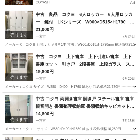
COYASH
Ad
中古 良品 コクヨ 6人ロッカー 6人用ロッカ
ー 鍵付 LKシリーズ W900×D515×H1790 愛
知県 一宮市 名古屋市 稲沢市 江南市 岩倉市 岐阜
21,000円
売ります
羽島市 各務ヶ原市 岐阜市 三重県 愛知 グッドプラ
一宮市
7月24日
イス一宮
メーカー名：コクヨ 仕様：カギ各所1本 寸法：W900xD515xH1790mm 税込価格23,100円 -----
愛知
一宮市
オフィス用家具
コクヨ
中古 コクヨ 上下書庫 上下引違い書庫 上下
書庫セット 引き戸 2段書庫 上段ガラス スチ
ールキャビネット 書類棚 鍵付 愛知県 一宮市
19,800円
売ります
名古屋 稲沢 江南 岩倉 岐阜 羽島 各務ヶ原 三重 愛
一宮市
6月20日
知 グッドプライス一宮
メーカー：コクヨ サイズ W880 D400 H1760 鍵あり 税込価格21,780円 ---------------
愛知
一宮市
オフィス用家具
中古 コクヨ 両開き書庫 開き戸 スチール書庫 書庫
観音開き 書類整理収納庫 書類収納キャビネット 5
段 鍵付 W880×D400×H1850 KOKUYO 愛知 岐
14,800円
売ります
阜 三重 一宮市 グッドプライス一宮
一宮市
7月13日
メーカー：コクヨ サイズ：W880×D400×H1850 鍵あり 税込価格16,280円 ---------------
愛知
一宮市
オフィス用家具