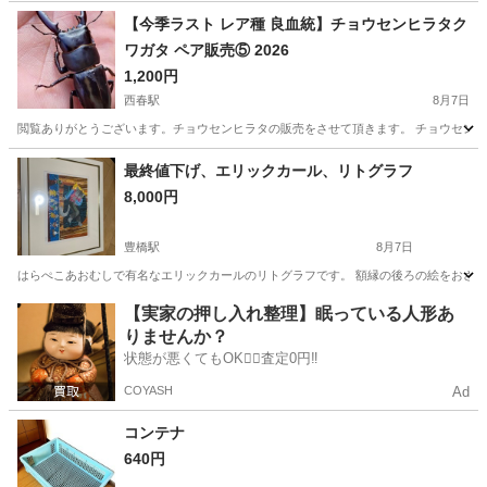
愛知
北名古屋市
西春駅
その他
アマミノコギリクワガタ
【今季ラスト レア種 良血統】チョウセンヒラタク
ワガタ ペア販売⑤ 2026
1,200円
西春駅
8月7日
閲覧ありがとうございます。チョウセンヒラタの販売をさせて頂きます。 チョウセンヒ
愛知
北名古屋市
西春駅
その他
ヒラタ
最終値下げ、エリックカール、リトグラフ
8,000円
豊橋駅
8月7日
はらぺこあおむしで有名なエリックカールのリトグラフです。 額縁の後ろの絵をおさえて
愛知
豊橋市
豊橋駅
その他
エリックカール
【実家の押し入れ整理】眠っている人形あ
りませんか？
状態が悪くてもOK🙆‍♀️査定0円‼️
COYASH
Ad
コンテナ
640円