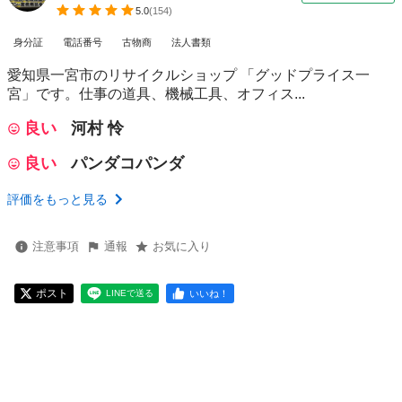
5.0
(
154
)
身分証
電話番号
古物商
法人書類
愛知県一宮市のリサイクルショップ 「グッドプライス一
宮」です。仕事の道具、機械工具、オフィス...
良い
河村 怜
良い
パンダコパンダ
評価をもっと見る
注意事項
通報
お気に入り
ポスト
いいね！
LINEで送る