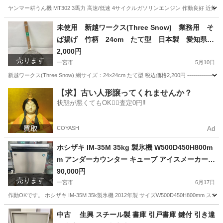
ヤンマー耕うん機 MT302 3馬力 高速/低速 4サイクルガソリンエンジン 作動良好 近郊
愛知
一宮市
その他
耕うん機
未使用 新越ワークス(Three Snow) 業務用 そ
ば揚げ 竹柄 24cm たて型 日本製 愛知県
一宮市 名古屋 稲沢 江南 岩倉 岐阜 羽島 各務ヶ原
2,000円
売ります
三重 愛知 グッドプライス一宮
一宮市
5月10日
新越ワークス(Three Snow) 網サイズ：24×24cm たて型 税込価格2,200円 ---------------
愛知
一宮市
調理器具
ワークス
【求】古い人形譲ってくれませんか？
状態が悪くてもOK🙆‍♀️査定0円‼️
COYASH
Ad
ホシザキ IM-35M 35kg 製氷機 W500D450H800m
m アンダーカウンター キューブ アイスメーカー
愛知県 一宮市 名古屋 稲沢 江南 岩倉 岐阜 羽島 各
90,000円
売ります
務ヶ原 三重 愛知 グッドプライス一宮
一宮市
6月17日
作動OKです。 ホシザキ IM-35M 35k製氷機 2012年製 サイズW500D450H80
愛知
一宮市
その他
中古 生興 スチール製 書庫 引戸書庫 鍵付 引き違