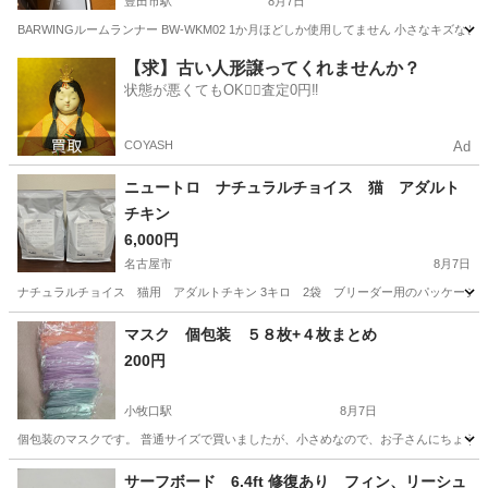
豊田市駅
8月7日
BARWINGルームランナー BW-WKM02 1か月ほどしか使用してません 小さなキズな
愛知
豊田市
豊田市駅
その他
【求】古い人形譲ってくれませんか？
状態が悪くてもOK🙆‍♀️査定0円‼️
COYASH
Ad
ニュートロ ナチュラルチョイス 猫 アダルト
チキン
6,000円
名古屋市
8月7日
ナチュラルチョイス 猫用 アダルトチキン 3キロ 2袋 ブリーダー用のパッケージです。
愛知
名古屋市
その他
マスク 個包装 ５８枚+４枚まとめ
200円
小牧口駅
8月7日
個包装のマスクです。 普通サイズで買いましたが、小さめなので、お子さんにちょうどい
愛知
小牧市
小牧口駅
その他
マスク
サーフボード 6.4ft 修復あり フィン、リーシュ