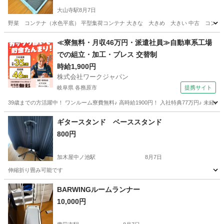
大山寺駅
8月7日
野菜 コンテナ（水色平底） 平型集荷コンテナ 大きな 大きめ 大きい 中古 コンテ
愛知
北名古屋市
大山寺駅
その他
コンテナ
≪寮無料・月収46万円・派遣社員≫自動車系工場
での組立・加工・プレス 交替制
時給1,900円
株式会社ワークジャパン
岐阜県 各務原市
提携サイト
39歳までの方活躍中！ ワンルーム寮費無料♪ 高時給1900円！ 入社特典77万円♪ 未
岐阜
各務原市
その他
ギタースタンド ベーススタンド
800円
加木屋中ノ池駅
8月7日
伸縮折り畳み可能です
愛知
東海市
加木屋中ノ池駅
その他
BARWINGルームランナー
10,000円