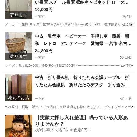
い書庫 スチール書庫 収納キャビネット ロータイ
プ 3段 ローキャビネット 幅900×奥400×高さ1
10,000円
売ります
110mm 愛知 一宮市 江南市 稲沢市 岩倉
一宮市
8月2日
市 名古屋 岐阜 各務ヶ原 羽島 三重 グッ
メーカー：生興 サイズ：幅900×奥400×高さ1110mm 鍵付（2本） 在庫数あり 税込価格11,000円 ----
ドプライス一宮
愛知
一宮市
オフィス用家具
書庫
中古 乳母車 ベビーカー 手押し車 藤製 昭
和 レトロ アンティーク 愛知県 一宮市 名古屋
稲沢 江南 岩倉 岐阜 羽島 各務ヶ原 三重 愛知 グッ
24,800円
売ります
ドプライス一宮
一宮市
6月10日
サイズ：籠：810×600×H440 税込価格27,280円 -----------------------------
愛知
一宮市
その他
乳母車
中古 折り畳み机 折りたたみ会議テーブル 折
りたたみ会議机 折りたたみデスク 折り畳み会
議机 長机 買取 販売 愛知 一宮市 江南
地元のお店
市 稲沢市 名古屋 岐阜 各務ヶ原 岐南町
一宮市
6月17日
羽島 三重 グッドプライス一宮
各種長机 買取 販売中 ご来店前に在庫確認をお願い致します。 グッドプライス一宮店／
愛知
一宮市
リサイクルショップ
買取
【実家の押し入れ整理】眠っている人形あ
りませんか？
状態が悪くてもOK🙆‍♀️査定0円‼️