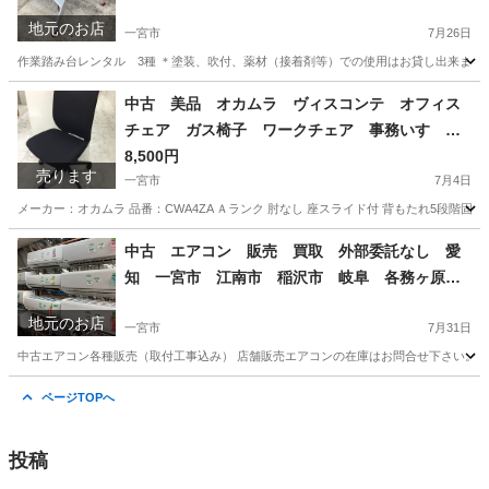
タル 2段 天場寸法:600X400 高さ500/600/750
地元のお店
3種 愛知 岐阜 一宮市 グッドプライス一宮
一宮市
7月26日
作業踏み台レンタル 3種 ＊塗装、吹付、薬材（接着剤等）での使用はお貸し出来ません。 高さ：
愛知
一宮市
その他
中古 美品 オカムラ ヴィスコンテ オフィス
チェア ガス椅子 ワークチェア 事務いす デ
スクチェア 高機能チェア OAチェア 肘なし
8,500円
売ります
座スライド付 背もたれ5段階固定 愛知 一宮
一宮市
7月4日
市 江南市 稲沢市 岩倉市 名古屋 岐阜 各
メーカー：オカムラ 品番：CWA4ZA Ａランク 肘なし 座スライド付 背もたれ5段階固定 税込価格9,350円 --
務ヶ原 羽島 三重 グッドプライス一宮
愛知
一宮市
オフィス用家具
オカムラ
中古 エアコン 販売 買取 外部委託なし 愛
知 一宮市 江南市 稲沢市 岐阜 各務ヶ原
岐南町 羽島 グッドプライス一宮
地元のお店
一宮市
7月31日
中古エアコン各種販売（取付工事込み） 店舗販売エアコンの在庫はお問合せ下さい。 （シー
愛知
一宮市
その他
ホームページ
ページTOPへ
投稿