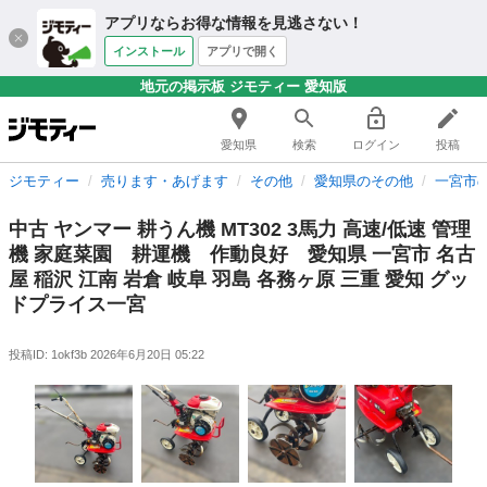
アプリならお得な情報を見逃さない！
インストール
アプリで開く
地元の掲示板 ジモティー 愛知版
愛知県
検索
ログイン
投稿
ジモティー
売ります・あげます
その他
愛知県のその他
一宮市
中古 ヤンマー 耕うん機 MT302 3馬力 高速/低速 管理
機 家庭菜園 耕運機 作動良好 愛知県 一宮市 名古
屋 稲沢 江南 岩倉 岐阜 羽島 各務ヶ原 三重 愛知 グッ
ドプライス一宮
投稿ID: 1okf3b
2026年6月20日 05:22