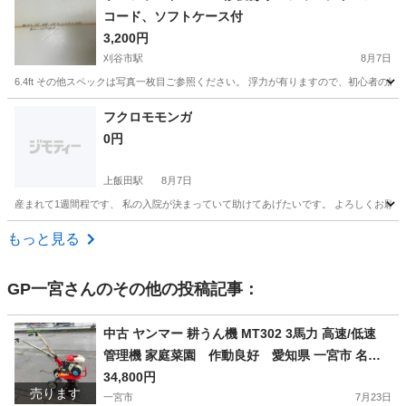
コード、ソフトケース付
3,200円
刈谷市駅
8月7日
6.4ft その他スペックは写真一枚目ご参照ください。 浮力が有りますので、初心者の
愛知
刈谷市
刈谷市駅
その他
サーフボード
フクロモモンガ
0円
上飯田駅
8月7日
産まれて1週間程です、 私の入院が決まっていて助けてあげたいです。 よろしくお願い
愛知
名古屋市
上飯田駅
その他
フクロモモンガ
もっと見る
GP一宮
さんのその他の投稿記事：
中古 ヤンマー 耕うん機 MT302 3馬力 高速/低速
管理機 家庭菜園 作動良好 愛知県 一宮市 名古
屋 稲沢 江南 岩倉 岐阜 羽島 各務ヶ原 三重 愛知 グ
34,800円
売ります
ッドプライス一宮
一宮市
7月23日