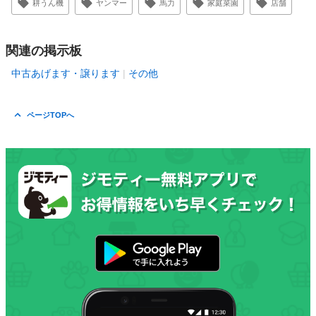
耕うん機
ヤンマー
馬力
家庭菜園
店舗
関連の掲示板
中古あげます・譲ります
その他
ページTOPへ