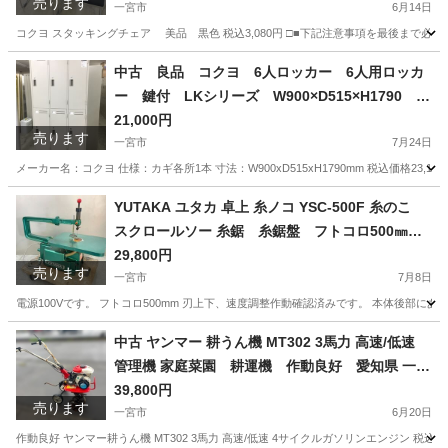
売ります
務ヶ原 三重 愛知 グッドプライス一宮
一宮市
6月14日
コクヨ スタッキングチェア 美品 黒色 税込3,080円 □■下記注意事項を最後まで必
愛知
一宮市
オフィス用家具
スタッキングチェア
中古 良品 コクヨ 6人ロッカー 6人用ロッカ
ー 鍵付 LKシリーズ W900×D515×H1790 愛
知県 一宮市 名古屋市 稲沢市 江南市 岩倉市 岐阜
21,000円
売ります
羽島市 各務ヶ原市 岐阜市 三重県 愛知 グッドプラ
一宮市
7月24日
イス一宮
メーカー名：コクヨ 仕様：カギ各所1本 寸法：W900xD515xH1790mm 税込価格23,100円 -----
愛知
一宮市
オフィス用家具
コクヨ
YUTAKA ユタカ 卓上 糸ノコ YSC-500F 糸のこ
スクロールソー 糸鋸 糸鋸盤 フトコロ500㎜
愛知県 一宮市 名古屋 稲沢 江南 岩倉 岐阜 羽島 各
29,800円
売ります
務ヶ原 三重 愛知 グッドプライス一宮
一宮市
7月8日
電源100Vです。 フトコロ500mm 刃上下、速度調整作動確認済みです。 本体後部
愛知
一宮市
その他
中古 ヤンマー 耕うん機 MT302 3馬力 高速/低速
管理機 家庭菜園 耕運機 作動良好 愛知県 一宮
市 名古屋 稲沢 江南 岩倉 岐阜 羽島 各務ヶ原 三重
39,800円
売ります
愛知 グッドプライス一宮
一宮市
6月20日
作動良好 ヤンマー耕うん機 MT302 3馬力 高速/低速 4サイクルガソリンエンジン 税込4