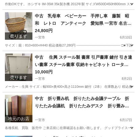
作動OKです。 ホシザキ IM-35M 35k製氷機 2012年製 サイズW500D450H80
愛知
一宮市
その他
中古 乳母車 ベビーカー 手押し車 藤製 昭
和 レトロ アンティーク 愛知県 一宮市 名古屋
稲沢 江南 岩倉 岐阜 羽島 各務ヶ原 三重 愛知 グッ
24,800円
売ります
ドプライス一宮
一宮市
6月10日
サイズ：籠：810×600×H440 税込価格27,280円 -----------------------------
愛知
一宮市
その他
乳母車
中古 生興 スチール製 書庫 引戸書庫 鍵付 引き違
い書庫 スチール書庫 収納キャビネット ロータイ
プ 3段 ローキャビネット 幅900×奥400×高さ1
10,000円
売ります
110mm 愛知 一宮市 江南市 稲沢市 岩倉
一宮市
8月2日
市 名古屋 岐阜 各務ヶ原 羽島 三重 グッ
メーカー：生興 サイズ：幅900×奥400×高さ1110mm 鍵付（2本） 在庫数あり 税込価格11,000円 ----
ドプライス一宮
愛知
一宮市
オフィス用家具
書庫
中古 折り畳み机 折りたたみ会議テーブル 折
りたたみ会議机 折りたたみデスク 折り畳み会
議机 長机 買取 販売 愛知 一宮市 江南
地元のお店
市 稲沢市 名古屋 岐阜 各務ヶ原 岐南町
一宮市
6月17日
羽島 三重 グッドプライス一宮
各種長机 買取 販売中 ご来店前に在庫確認をお願い致します。 グッドプライス一宮店／