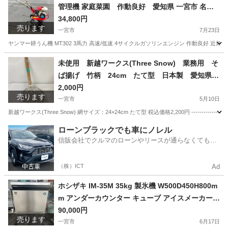
管理機 家庭菜園 作動良好 愛知県 一宮市 名古
屋 稲沢 江南 岩倉 岐阜 羽島 各務ヶ原 三重 愛知 グ
34,800円
売ります
ッドプライス一宮
一宮市
7月23日
ヤンマー耕うん機 MT302 3馬力 高速/低速 4サイクルガソリンエンジン 作動良好 近郊
愛知
一宮市
その他
耕うん機
未使用 新越ワークス(Three Snow) 業務用 そ
ば揚げ 竹柄 24cm たて型 日本製 愛知県
一宮市 名古屋 稲沢 江南 岩倉 岐阜 羽島 各務ヶ原
2,000円
売ります
三重 愛知 グッドプライス一宮
一宮市
5月10日
新越ワークス(Three Snow) 網サイズ：24×24cm たて型 税込価格2,200円 ---------------
愛知
一宮市
調理器具
ワークス
ローンブラックでも車にノレル
信販会社でクルマのローンやリースが通らなくてもク
ルマをご利用いただけるサービスがあります！
（株）ICT
Ad
ホシザキ IM-35M 35kg 製氷機 W500D450H800m
m アンダーカウンター キューブ アイスメーカー
愛知県 一宮市 名古屋 稲沢 江南 岩倉 岐阜 羽島 各
90,000円
売ります
務ヶ原 三重 愛知 グッドプライス一宮
一宮市
6月17日