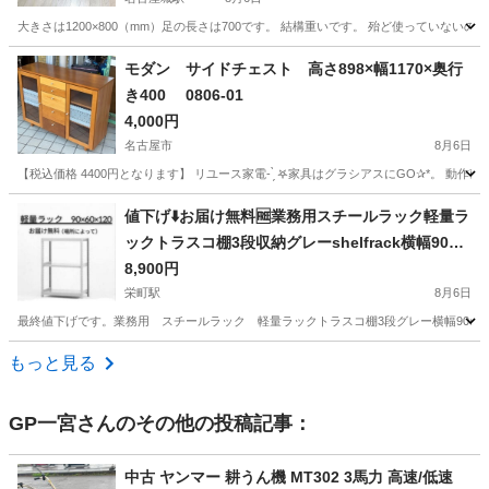
大きさは1200×800（mm）足の長さは700です。 結構重いです。 殆ど使ってい
愛知
名古屋市
名古屋城駅
テーブル
モダン サイドチェスト 高さ898×幅1170×奥行
き400 0806-01
4,000円
名古屋市
8月6日
【税込価格 4400円となります】 リユース家電- ̗̀ 𖤐家具はグラシアスにGO✰*。
愛知
名古屋市
収納家具
サイドチェスト
値下げ⬇️お届け無料🆓業務用スチールラック軽量ラ
ックトラスコ棚3段収納グレーshelfrack横幅90cm
③
8,900円
栄町駅
8月6日
最終値下げです。業務用 スチールラック 軽量ラックトラスコ棚3段グレー横幅90cm steel 
愛知
名古屋市
栄町駅
収納家具
軽量
もっと見る
GP一宮
さんのその他の投稿記事：
中古 ヤンマー 耕うん機 MT302 3馬力 高速/低速