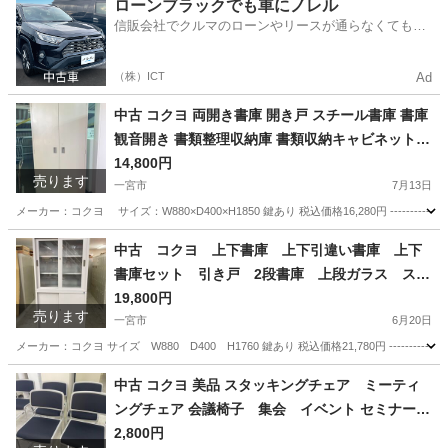
愛知
一宮市
リサイクルショップ
買取
ローンブラックでも車にノレル
信販会社でクルマのローンやリースが通らなくてもク
ルマをご利用いただけるサービスがあります！
（株）ICT
Ad
中古 コクヨ 両開き書庫 開き戸 スチール書庫 書庫
観音開き 書類整理収納庫 書類収納キャビネット 5
段 鍵付 W880×D400×H1850 KOKUYO 愛知 岐
14,800円
売ります
阜 三重 一宮市 グッドプライス一宮
一宮市
7月13日
メーカー：コクヨ サイズ：W880×D400×H1850 鍵あり 税込価格16,280円 ---------------
愛知
一宮市
オフィス用家具
中古 コクヨ 上下書庫 上下引違い書庫 上下
書庫セット 引き戸 2段書庫 上段ガラス スチ
ールキャビネット 書類棚 鍵付 愛知県 一宮市
19,800円
売ります
名古屋 稲沢 江南 岩倉 岐阜 羽島 各務ヶ原 三重 愛
一宮市
6月20日
知 グッドプライス一宮
メーカー：コクヨ サイズ W880 D400 H1760 鍵あり 税込価格21,780円 ---------------
愛知
一宮市
オフィス用家具
中古 コクヨ 美品 スタッキングチェア ミーティ
ングチェア 会議椅子 集会 イベント セミナー
愛知県 一宮市 名古屋 稲沢 江南 岩倉 岐阜 羽島 各
2,800円