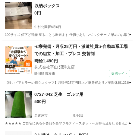
収納ボックス
0円
中村公園駅
8月6日
100サイズ 値下げ可能 座ることも出来ます 仕切りあり マジックテープ 早めのお取引希
愛知
海部郡
中村公園駅
家具
≪寮完備・月収28万円・派遣社員≫自動車系工場
での組立・加工・プレス 交替制
時給1,490円
株式会社平山 沼津支店
静岡県 藤枝市
提携サイト
【軽いドアミラーの組立スタッフ】月収例28万円以上／単身寮あり／年間休日121日／
静岡
藤枝市
その他
0727-042 芝生 ゴルフ用
500円
名古屋市
8月6日
★★★★★ ご自宅にある不要品を是非ジモティースポットへお持ち込みしませんか？ 家
愛知
名古屋市
カーペット/マット/ラグ
芝生