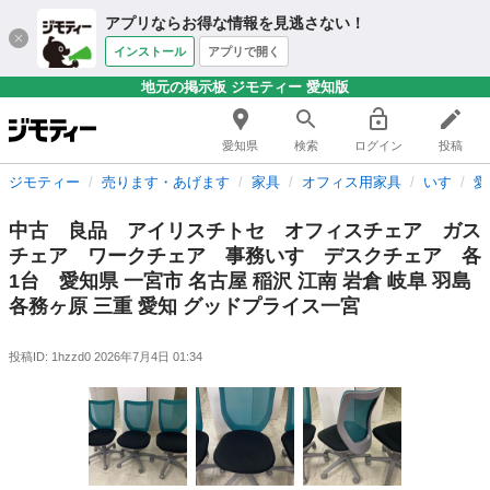
アプリならお得な情報を見逃さない！
インストール
アプリで開く
地元の掲示板 ジモティー 愛知版
愛知県
検索
ログイン
投稿
ジモティー
売ります・あげます
家具
オフィス用家具
いす
愛
中古 良品 アイリスチトセ オフィスチェア ガス
チェア ワークチェア 事務いす デスクチェア 各
1台 愛知県 一宮市 名古屋 稲沢 江南 岩倉 岐阜 羽島
各務ヶ原 三重 愛知 グッドプライス一宮
投稿ID: 1hzzd0
2026年7月4日 01:34