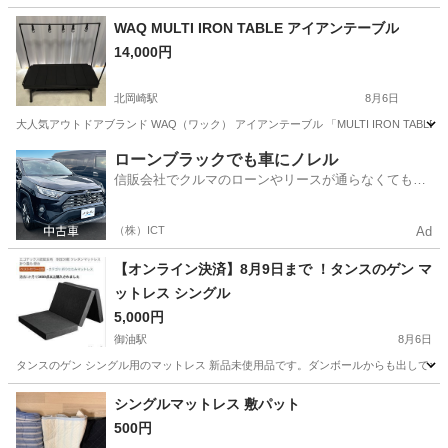
愛知
名古屋市
浄心駅
テーブル
WAQ MULTI IRON TABLE アイアンテーブル
14,000円
北岡崎駅
8月6日
大人気アウトドアブランド WAQ（ワック） アイアンテーブル 「MULTI IRON TAB
愛知
岡崎市
北岡崎駅
家具
ローンブラックでも車にノレル
信販会社でクルマのローンやリースが通らなくてもク
ルマをご利用いただけるサービスがあります！
（株）ICT
Ad
【オンライン決済】8月9日まで ！タンスのゲン マ
ットレス シングル
5,000円
御油駅
8月6日
タンスのゲン シングル用のマットレス 新品未使用品です。ダンボールからも出してないです
愛知
豊川市
御油駅
寝具
シングルマットレス 敷パット
500円