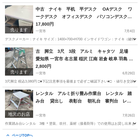
愛知
一宮市
その他
耕うん機
中古 ナイキ 平机 平デスク OAデスク ワ
ークデスク オフィスデスク パソコンデスク
事務机 インサイドワゴン サイドワゴン サイ
17,800円
売ります
ドキャビネット 3段キャビネット ホワイト セ
一宮市
7月4日
ット品 1400×700×H700 愛知 一宮市 江南
デスクメーカー：ナイキ サイズ：1400×700×H700 インサイドワゴン：ナイキ（鍵付） 税込価格19,580円 --
市 稲沢市 名古屋 岐阜 各務ヶ原 岐南町
愛知
一宮市
オフィス用家具
デスク
古 脚立 3尺 3段 アルミ キャタツ 足場
羽島 三重 グッドプライス一宮
愛知県 一宮市 名古屋 稲沢 江南 岩倉 岐阜 羽島 各
務ヶ原 三重 愛知 グッドプライス一宮
2,800円
売ります
一宮市
6月29日
3尺脚立 税込3,080円 □■下記注意事項を最後まで必ずご確認下さい■□ ・値引き交渉
愛知
一宮市
その他
レンタル アルミ折り畳み作業台 レンタル 踏
み台 貸出し 表彰台 朝礼台 審判台 レン
タル 2段 天場寸法:600X400 高さ500/600/750
地元のお店
3種 愛知 岐阜 一宮市 グッドプライス一宮
一宮市
7月26日
作業踏み台レンタル 3種 ＊塗装、吹付、薬材（接着剤等）での使用はお貸し出来ません。 高さ：
愛知
一宮市
その他
ページTOPへ