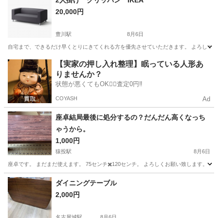
2人掛け クリッパン IKEA
20,000円
豊川駅
8月6日
自宅まで、できるだけ早くとりにきてくれる方を優先させていただきます。 よろしくおね
愛知
豊川市
豊川駅
ソファ
【実家の押し入れ整理】眠っている人形あ
りませんか？
状態が悪くてもOK🙆‍♀️査定0円‼️
COYASH
Ad
座卓結局最後に処分するの？だんだん高くなっち
ゃうから。
1,000円
猿投駅
8月6日
座卓です。 まだまだ使えます。 75センチ✖️120センチ。 よろしくお願い致します。
愛知
豊田市
猿投駅
テーブル
ダイニングテーブル
2,000円
名古屋城駅
8月6日