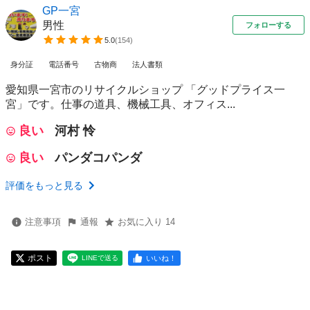
GP一宮
男性
フォローする
5.0
(
154
)
身分証
電話番号
古物商
法人書類
愛知県一宮市のリサイクルショップ 「グッドプライス一
宮」です。仕事の道具、機械工具、オフィス...
良い
河村 怜
良い
パンダコパンダ
評価をもっと見る
注意事項
通報
お気に入り 14
ポスト
いいね！
LINEで送る