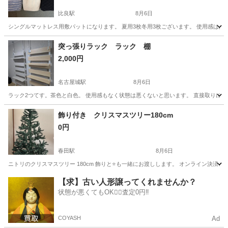
比良駅
8月6日
シングルマットレス用敷パットになります。 夏用3枚冬用3枚ございます。 使用感はあ
愛知
北名古屋市
比良駅
ベッド
突っ張りラック ラック 棚
2,000円
名古屋城駅
8月6日
ラック2つてす。茶色と白色。 使用感もなく状態は悪くないと思います。 直接取りに
愛知
名古屋市
名古屋城駅
収納家具
ラック
飾り付き クリスマスツリー180cm
0円
春田駅
8月6日
ニトリのクリスマスツリー 180cm 飾りと⭐️も一緒にお渡しします。 オンライン決済
愛知
名古屋市
春田駅
家具
クリスマスツリー
【求】古い人形譲ってくれませんか？
状態が悪くてもOK🙆‍♀️査定0円‼️
COYASH
Ad