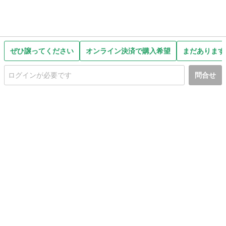
ぜひ譲ってください
オンライン決済で購入希望
まだあります
問合せ
初めての方へ
利用規約
プライバシーポリシー
プライバシー・ステートメント
健全化に資する運用方針
お問い合わせ
運営会社
サイトマップ
ご利用ガイド
フリーワードで探す
PC版で表示
都道府県選択