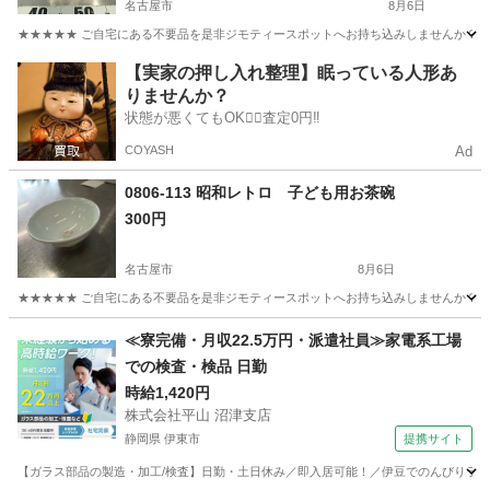
名古屋市
8月6日
★★★★★ ご自宅にある不要品を是非ジモティースポットへお持ち込みしませんか？ 家
愛知
名古屋市
家庭用品
キャニスター
【実家の押し入れ整理】眠っている人形あ
りませんか？
状態が悪くてもOK🙆‍♀️査定0円‼️
COYASH
Ad
0806-113 昭和レトロ 子ども用お茶碗
300円
名古屋市
8月6日
★★★★★ ご自宅にある不要品を是非ジモティースポットへお持ち込みしませんか？ 家
愛知
名古屋市
食器
茶碗
≪寮完備・月収22.5万円・派遣社員≫家電系工場
での検査・検品 日勤
時給1,420円
株式会社平山 沼津支店
静岡県 伊東市
提携サイト
【ガラス部品の製造・加工/検査】日勤・土日休み／即入居可能！／伊豆でのんびりライフ♪