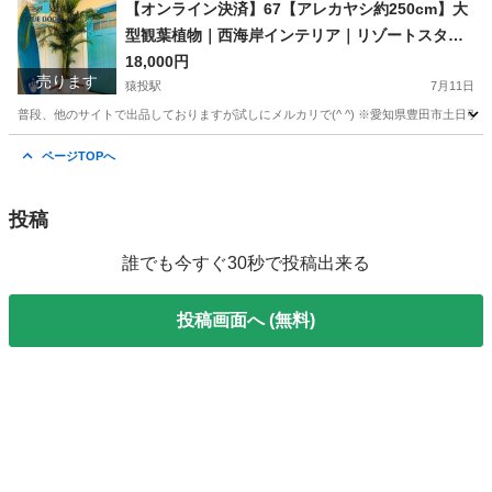
愛知
豊田市
猿投駅
家庭用品
観葉植物
【オンライン決済】67【アレカヤシ約250cm】大
型観葉植物｜西海岸インテリア｜リゾートスタイ
ル｜
18,000円
売ります
猿投駅
7月11日
普段、他のサイトで出品しておりますが試しにメルカリで(^ ^) ※愛知県豊田市土日
愛知
豊田市
猿投駅
家庭用品
アレカヤシ
ページTOPへ
投稿
誰でも今すぐ30秒で投稿出来る
投稿画面へ (無料)