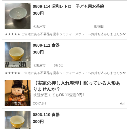
静岡
伊東市
その他
0806-114 昭和レトロ 子ども用お茶碗
300円
名古屋市
8月6日
★★★★★ ご自宅にある不要品を是非ジモティースポットへお持ち込みしませんか？ 家
愛知
名古屋市
食器
茶碗
0806-111 食器
300円
名古屋市
8月6日
★★★★★ ご自宅にある不要品を是非ジモティースポットへお持ち込みしませんか？ 家
愛知
名古屋市
食器
現地
【実家の押し入れ整理】眠っている人形あ
りませんか？
状態が悪くてもOK🙆‍♀️査定0円‼️
COYASH
Ad
0806-110 食器
300円