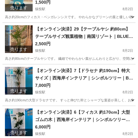
OOR PLANTS
1,500円
売ります
猿投駅
8月2日
高さ約20cmのフィカス・ベンガレンシスです。 やわらかなグリーンの葉と優しい樹形
愛知
豊田市
猿投駅
家庭用品
ベンガレンシス
【オンライン決済】29【テーブルヤシ 約80cm】
テーブルサイズ観葉植物｜南国リゾート｜BLUE D
OOR PLANTS
2,500円
売ります
猿投駅
8月2日
高さ約80cmのテーブルヤシです。 繊細でやわらかい葉がふんわりと広がり、空間に優
愛知
豊田市
猿投駅
家庭用品
観葉植物
【オンライン決済】7【ドラセナ 約190cm】特大
サイズ｜西海岸インテリア｜シンボルツリー｜BL
UE DOOR PLANTS
7,000円
売ります
猿投駅
8月2日
高さ約190cmの大型ドラセナです。 すっと伸びた幹とシャープな葉姿が美しく、お部
愛知
豊田市
猿投駅
家庭用品
シンボルツリー
【オンライン決済】6【フィカス 約170cm】大型
ゴムの木｜西海岸インテリア｜シンボルツリー｜B
LUE DOOR PLANTS
6,000円
売ります
猿投駅
8月2日