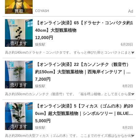
COYASH
Ad
【オンライン決済】65【ドラセナ・コンパクタ約1
40cm】大型観葉植物
12,000円
売ります
猿投駅
6月20日
高さ約140cmのドラセナ・コンパクタです。 すらっと伸びた幹とコンパクトにまとま
愛知
豊田市
猿投駅
家庭用品
【オンライン決済】22【カンノンチク（観音竹）
約150cm】大型観葉植物｜西海岸インテリア｜リ
ゾートスタイル｜BLUE DOOR PLANTS
7,200円
売ります
猿投駅
8月2日
高さ約150cmのカンノンチク（観音竹）です。 「福を呼ぶ植物」として古くから愛さ
愛知
豊田市
猿投駅
家庭用品
植物
【オンライン決済】5【フィカス（ゴムの木）約20
0cm】超大型観葉植物｜シンボルツリー｜BLUE D
OOR PLANTS
5,000円
売ります
猿投駅
8月2日
高さ約200cmの大型フィカス（ゴムの木）です。 ここまでのサイズ感はなかなか出回