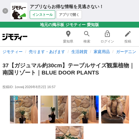
アプリならお得な情報を見逃さない！
インストール
アプリで開く
地元の掲示板 ジモティー 愛知版
愛知県
検索
ログイン
投稿
ジモティー
売ります・あげます
生活雑貨
家庭用品
ガーデニン
37【ガジュマル約30cm】テーブルサイズ観葉植物｜
南国リゾート｜BLUE DOOR PLANTS
投稿ID: 1ovwij
2026年8月2日 16:57