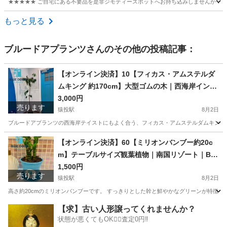
★★★★★ ご自宅にある不要品を是非ジモティースポットへお持ち込みしませんか？ 家
愛知
名古屋市
食器
ガラス瓶
もっと見る
ブルードアプランツ
さんのその他の投稿記事：
【オンライン決済】10【フィカス・アムステルダ
ムキング 約170cm】大型ゴムの木｜西海岸インテ
リア｜特価｜BLUE DOOR PLANTS
3,000円
売ります
猿投駅
8月2日
ブルードアプランツの西海岸テイストにもよく合う、フィカス・アムステルダムキングです
愛知
豊田市
猿投駅
家庭用品
フィカス
【オンライン決済】60【ミリオンバンブー約20c
m】テーブルサイズ観葉植物｜南国リゾート｜BL
UE DOOR PLANTS
1,500円
売ります
猿投駅
8月2日
高さ約20cmのミリオンバンブーです。 すっきりとした幹と鮮やかなグリーンが特徴で
愛知
豊田市
猿投駅
家庭用品
観葉植物
【求】古い人形譲ってくれませんか？
状態が悪くてもOK🙆‍♀️査定0円‼️