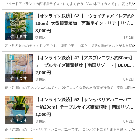
ブルードアプランツの西海岸テイストにもよく合うゴムの木フィカスです。 高さ約170
愛知
豊田市
猿投駅
家庭用品
フィカス
【オンライン決済】62【コウセイチャメドレア約2
10cm】大型観葉植物｜西海岸インテリア｜リゾー
トスタイル｜BLUE DOOR PLANTS
8,000円
売ります
猿投駅
8月2日
高さ約210cmのチャメドレアです。 繊細で美しい葉と、複数の幹が立ち上がる自然な
愛知
豊田市
猿投駅
家庭用品
大型
【オンライン決済】47【アスプレニウム約30cm】
テーブルサイズ観葉植物｜南国リゾート｜BLUE D
OOR PLANTS
2,000円
売ります
猿投駅
8月2日
高さ約30cmのアスプレニウムです。 波打つような艶のある葉が特徴で、空間に南国ら
愛知
豊田市
猿投駅
家庭用品
アスプレニウム
【オンライン決済】52【サンセベリアハニーバニ
ー約20cm】テーブルサイズ観葉植物｜南国リゾー
ト｜BLUE DOOR PLANTS
1,500円
売ります
猿投駅
8月2日
高さ約20cmのサンセベリア・ハニーバニーです。 コンパクトにまとまる可愛らしい樹