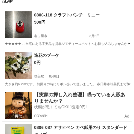
記事
0806-118 クラフトパンチ ミニー
500円
名古屋市
8月6日
★★★★★ ご自宅にある不要品を是非ジモティースポットへお持ち込みしませんか？ 家
愛知
名古屋市
調理器具
クラフトパンチ
造花のブーケ
0円
味美駅
8月6日
大きさ約60cmです。 前撮りの時にリボン巻いて使いました。 春日井市味美長まで取
愛知
春日井市
味美駅
その他
【実家の押し入れ整理】眠っている人形あ
りませんか？
状態が悪くてもOK🙆‍♀️査定0円‼️
COYASH
Ad
0806-087 アサヒペン カベ紙用のり スタンダード