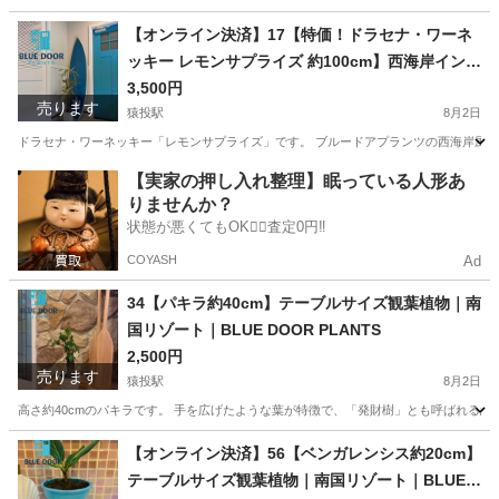
愛知
豊田市
猿投駅
家庭用品
フィカス
【オンライン決済】17【特価！ドラセナ・ワーネ
ッキー レモンサプライズ 約100cm】西海岸インテ
リア｜スクエア鉢｜BLUE DOOR PLANTS
3,500円
売ります
猿投駅
8月2日
ドラセナ・ワーネッキー「レモンサプライズ」です。 ブルードアプランツの西海岸風イン
愛知
豊田市
猿投駅
家庭用品
ドラセナ
【実家の押し入れ整理】眠っている人形あ
りませんか？
状態が悪くてもOK🙆‍♀️査定0円‼️
COYASH
Ad
34【パキラ約40cm】テーブルサイズ観葉植物｜南
国リゾート｜BLUE DOOR PLANTS
2,500円
売ります
猿投駅
8月2日
高さ約40cmのパキラです。 手を広げたような葉が特徴で、「発財樹」とも呼ばれる縁
愛知
豊田市
猿投駅
家庭用品
観葉植物
【オンライン決済】56【ベンガレンシス約20cm】
テーブルサイズ観葉植物｜南国リゾート｜BLUE D