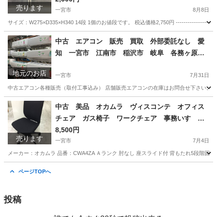
売ります
トレー 各1個 愛知県 一宮市 名古屋 稲沢 江南
一宮市
8月8日
岩倉 岐阜 羽島 各務ヶ原 三重 愛知 グッドプライス
サイズ：W275×D335×H340 14段 1個のお値段です。 税込価格2,750円 ------------------
一宮
愛知
一宮市
オフィス用家具
ケース
中古 エアコン 販売 買取 外部委託なし 愛
知 一宮市 江南市 稲沢市 岐阜 各務ヶ原
岐南町 羽島 グッドプライス一宮
地元のお店
一宮市
7月31日
中古エアコン各種販売（取付工事込み） 店舗販売エアコンの在庫はお問合せ下さい。 （シー
愛知
一宮市
その他
ホームページ
中古 美品 オカムラ ヴィスコンテ オフィス
チェア ガス椅子 ワークチェア 事務いす デ
スクチェア 高機能チェア OAチェア 肘なし
8,500円
売ります
座スライド付 背もたれ5段階固定 愛知 一宮
一宮市
7月4日
市 江南市 稲沢市 岩倉市 名古屋 岐阜 各
メーカー：オカムラ 品番：CWA4ZA Ａランク 肘なし 座スライド付 背もたれ5段階固定 税込価格9,350円 --
務ヶ原 羽島 三重 グッドプライス一宮
愛知
一宮市
オフィス用家具
オカムラ
ページTOPへ
投稿