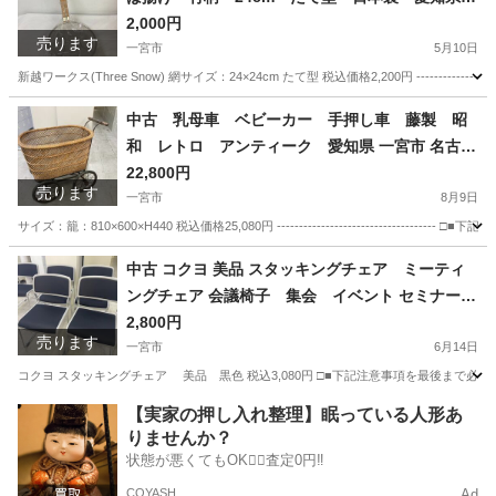
一宮市 名古屋 稲沢 江南 岩倉 岐阜 羽島 各務ヶ原
2,000円
売ります
三重 愛知 グッドプライス一宮
一宮市
5月10日
新越ワークス(Three Snow) 網サイズ：24×24cm たて型 税込価格2,200円 ---------------
愛知
一宮市
調理器具
ワークス
中古 乳母車 ベビーカー 手押し車 藤製 昭
和 レトロ アンティーク 愛知県 一宮市 名古屋
稲沢 江南 岩倉 岐阜 羽島 各務ヶ原 三重 愛知 グッ
22,800円
売ります
ドプライス一宮
一宮市
8月9日
サイズ：籠：810×600×H440 税込価格25,080円 -----------------------------
愛知
一宮市
その他
乳母車
中古 コクヨ 美品 スタッキングチェア ミーティ
ングチェア 会議椅子 集会 イベント セミナー
愛知県 一宮市 名古屋 稲沢 江南 岩倉 岐阜 羽島 各
2,800円
売ります
務ヶ原 三重 愛知 グッドプライス一宮
一宮市
6月14日
コクヨ スタッキングチェア 美品 黒色 税込3,080円 □■下記注意事項を最後まで必
愛知
一宮市
オフィス用家具
スタッキングチェア
【実家の押し入れ整理】眠っている人形あ
りませんか？
状態が悪くてもOK🙆‍♀️査定0円‼️
COYASH
Ad