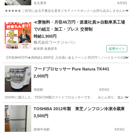
名古屋市
8月9日
★★★★★ ご自宅にある不要品を是非ジモティースポットへお持ち込みしませんか？ 家
愛知
名古屋市
カメラ
ジンバル
≪寮無料・月収46万円・派遣社員≫自動車系工場
での組立・加工・プレス 交替制
時給1,900円
株式会社ワークジャパン
岐阜県 各務原市
提携サイト
【月収例46万円★高時給1,900円】入社祝い金もドーンと35万円！／ハイエースの組
岐阜
各務原市
その他
フードプロセッサー Pure Natura TK441
2,000円
旭前駅
8月9日
2020年に購入した、TESCOM製のフードプロセッサーです。 みじん切り、鬼おろし
愛知
名古屋市
旭前駅
キッチン家電
TOSHIBA 2012年製 東芝ノンフロン冷凍冷蔵庫
3,500円
碧南中央駅
8月9日