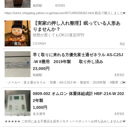
植田駅
8月9日
https://store.shopping.yahoo.co.jp/maxzen/4571495436262.html 新品
愛知
名古屋市
植田駅
家電
スポットクーラー
【実家の押し入れ整理】眠っている人形あ
りませんか？
状態が悪くてもOK🙆‍♀️査定0円‼️
COYASH
Ad
早く取りに来れる方優先富士通ゼネラル AS-C25J
-W 8畳用 2019年製 取り外し済み
23,000円
味鋺駅
8月9日
・メーカー：富士通ゼネラル ・型番：AS-C25J-W ・製造年：2019年製 ・8畳用（目安
愛知
春日井市
味鋺駅
季節、空調家電
取り付け
0809-002 オムロン 体重体組成計 HBF-214-W 202
2年製
1,000円
名古屋市
8月9日
★★★★★ ご自宅にある不要品を是非ジモティースポットへお持ち込みしませんか？ 家