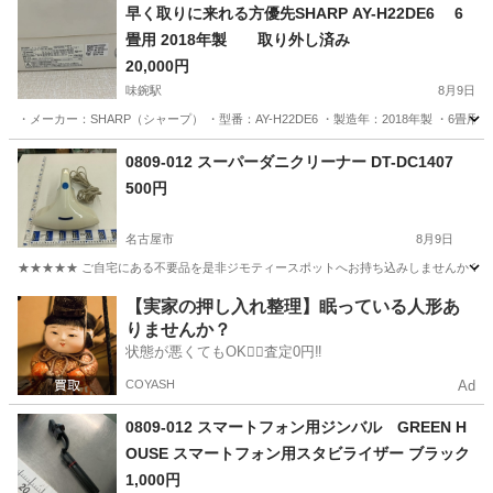
愛知
名古屋市
生活家電
HBF
早く取りに来れる方優先SHARP AY-H22DE6 6
畳用 2018年製 取り外し済み
20,000円
味鋺駅
8月9日
・メーカー：SHARP（シャープ） ・型番：AY-H22DE6 ・製造年：2018年製 ・6畳用
愛知
春日井市
味鋺駅
季節、空調家電
0809-012 スーパーダニクリーナー DT-DC1407
500円
名古屋市
8月9日
★★★★★ ご自宅にある不要品を是非ジモティースポットへお持ち込みしませんか？ 家
愛知
名古屋市
生活家電
現地
【実家の押し入れ整理】眠っている人形あ
りませんか？
状態が悪くてもOK🙆‍♀️査定0円‼️
COYASH
Ad
0809-012 スマートフォン用ジンバル GREEN H
OUSE スマートフォン用スタビライザー ブラック
1,000円