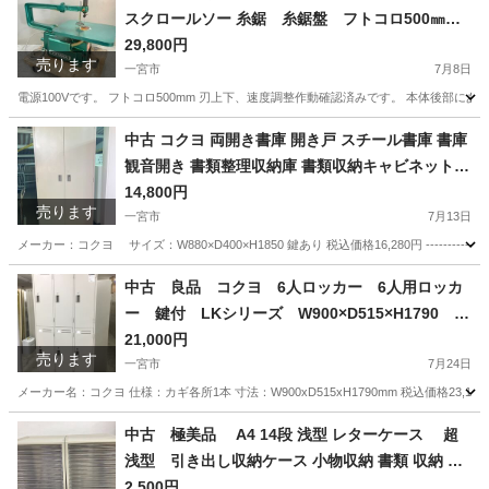
スクロールソー 糸鋸 糸鋸盤 フトコロ500㎜
愛知県 一宮市 名古屋 稲沢 江南 岩倉 岐阜 羽島 各
29,800円
売ります
務ヶ原 三重 愛知 グッドプライス一宮
一宮市
7月8日
電源100Vです。 フトコロ500mm 刃上下、速度調整作動確認済みです。 本体後部
愛知
一宮市
その他
中古 コクヨ 両開き書庫 開き戸 スチール書庫 書庫
観音開き 書類整理収納庫 書類収納キャビネット 5
段 鍵付 W880×D400×H1850 KOKUYO 愛知 岐
14,800円
売ります
阜 三重 一宮市 グッドプライス一宮
一宮市
7月13日
メーカー：コクヨ サイズ：W880×D400×H1850 鍵あり 税込価格16,280円 ---------------
愛知
一宮市
オフィス用家具
中古 良品 コクヨ 6人ロッカー 6人用ロッカ
ー 鍵付 LKシリーズ W900×D515×H1790 愛
知県 一宮市 名古屋市 稲沢市 江南市 岩倉市 岐阜
21,000円
売ります
羽島市 各務ヶ原市 岐阜市 三重県 愛知 グッドプラ
一宮市
7月24日
イス一宮
メーカー名：コクヨ 仕様：カギ各所1本 寸法：W900xD515xH1790mm 税込価格23,100円 -----
愛知
一宮市
オフィス用家具
コクヨ
中古 極美品 A4 14段 浅型 レターケース 超
浅型 引き出し収納ケース 小物収納 書類 収納 ケ
ース 小物ケース 書類整理 書類ケース 超スリム
2,500円