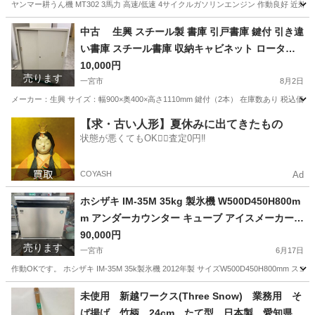
ヤンマー耕うん機 MT302 3馬力 高速/低速 4サイクルガソリンエンジン 作動良好 近郊
愛知
一宮市
その他
耕うん機
中古 生興 スチール製 書庫 引戸書庫 鍵付 引き違
い書庫 スチール書庫 収納キャビネット ロータイ
プ 3段 ローキャビネット 幅900×奥400×高さ1
10,000円
売ります
110mm 愛知 一宮市 江南市 稲沢市 岩倉
一宮市
8月2日
市 名古屋 岐阜 各務ヶ原 羽島 三重 グッ
メーカー：生興 サイズ：幅900×奥400×高さ1110mm 鍵付（2本） 在庫数あり 税込価格11,000円 ----
ドプライス一宮
愛知
一宮市
オフィス用家具
書庫
【求・古い人形】夏休みに出てきたもの
状態が悪くてもOK🙆‍♀️査定0円‼️
COYASH
Ad
ホシザキ IM-35M 35kg 製氷機 W500D450H800m
m アンダーカウンター キューブ アイスメーカー
愛知県 一宮市 名古屋 稲沢 江南 岩倉 岐阜 羽島 各
90,000円
売ります
務ヶ原 三重 愛知 グッドプライス一宮
一宮市
6月17日
作動OKです。 ホシザキ IM-35M 35k製氷機 2012年製 サイズW500D450H80
愛知
一宮市
その他
未使用 新越ワークス(Three Snow) 業務用 そ
ば揚げ 竹柄 24cm たて型 日本製 愛知県