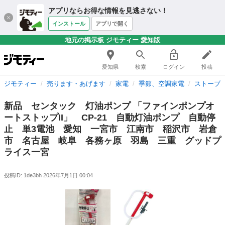
アプリならお得な情報を見逃さない！
インストール
アプリで開く
地元の掲示板 ジモティー 愛知版
愛知県
検索
ログイン
投稿
ジモティー
売ります・あげます
家電
季節、空調家電
ストーブ
新品 センタック 灯油ポンプ 「ファインポンプオ
ートストップII」 CP-21 自動灯油ポンプ 自動停
止 単3電池 愛知 一宮市 江南市 稲沢市 岩倉
市 名古屋 岐阜 各務ヶ原 羽島 三重 グッドプ
ライス一宮
投稿ID: 1de3bh
2026年7月1日 00:04