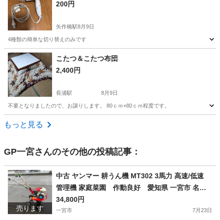
200円
矢作橋駅
8月9日
4種類の簡単な切り替えのみです
愛知
岡崎市
矢作橋駅
美容家電
ドライヤー
こたつ＆こたつ布団
2,400円
長浦駅
8月9日
不要となりましたので、お譲りします。 80ｃｍ×80ｃｍ程度です。
愛知
知多市
長浦駅
季節、空調家電
もっと見る
GP一宮
さんのその他の投稿記事：
中古 ヤンマー 耕うん機 MT302 3馬力 高速/低速
管理機 家庭菜園 作動良好 愛知県 一宮市 名古
屋 稲沢 江南 岩倉 岐阜 羽島 各務ヶ原 三重 愛知 グ
34,800円
売ります
ッドプライス一宮
一宮市
7月23日