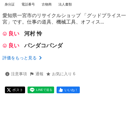
身分証
電話番号
古物商
法人書類
愛知県一宮市のリサイクルショップ 「グッドプライス一
宮」です。仕事の道具、機械工具、オフィス...
良い
河村 怜
良い
パンダコパンダ
評価をもっと見る
注意事項
通報
お気に入り 6
ポスト
いいね！
LINEで送る