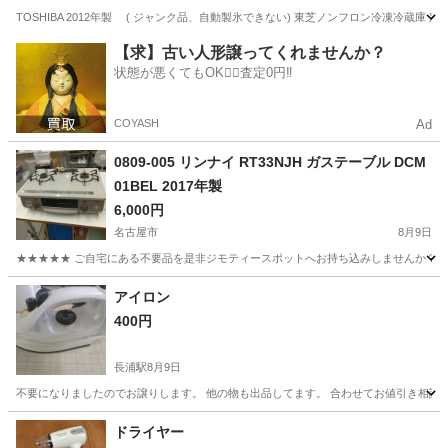
TOSHIBA 2012年製 ( ジャンク品、自動製氷できない) 東芝ノンフロン冷凍冷蔵庫 定格
愛知
碧南市
碧南中央駅
キッチン家電
【求】古い人形譲ってくれませんか？
状態が悪くてもOK🙆‍♀️査定0円‼️
COYASH
Ad
0809-005 リンナイ RT33NJH ガステーブル DCM
01BEL 2017年製
6,000円
名古屋市
8月9日
★★★★★ ご自宅にある不要品を是非ジモティースポットへお持ち込みしませんか？ 家
愛知
名古屋市
キッチン家電
DCM
アイロン
400円
長浦駅
8月9日
不要になりましたのでお譲りします。 他の物も出品してます。 合わせてお値引き相談
愛知
知多市
長浦駅
生活家電
ドライヤー