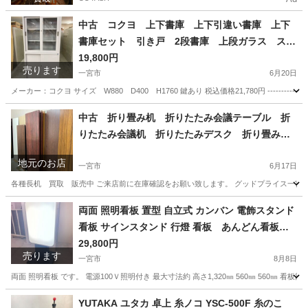
中古 コクヨ 上下書庫 上下引違い書庫 上下
書庫セット 引き戸 2段書庫 上段ガラス スチ
ールキャビネット 書類棚 鍵付 愛知県 一宮市
19,800円
売ります
名古屋 稲沢 江南 岩倉 岐阜 羽島 各務ヶ原 三重 愛
一宮市
6月20日
知 グッドプライス一宮
メーカー：コクヨ サイズ W880 D400 H1760 鍵あり 税込価格21,780円 ---------------
愛知
一宮市
オフィス用家具
中古 折り畳み机 折りたたみ会議テーブル 折
りたたみ会議机 折りたたみデスク 折り畳み会
議机 長机 買取 販売 愛知 一宮市 江南
地元のお店
市 稲沢市 名古屋 岐阜 各務ヶ原 岐南町
一宮市
6月17日
羽島 三重 グッドプライス一宮
各種長机 買取 販売中 ご来店前に在庫確認をお願い致します。 グッドプライス一宮店／
愛知
一宮市
リサイクルショップ
買取
両面 照明看板 置型 自立式 カンバン 電飾スタンド
看板 サインスタンド 行燈 看板 あんどん看板
愛知県 一宮市 名古屋 稲沢 江南 岩倉 岐阜 羽島 各
29,800円
売ります
務ヶ原 三重 愛知 グッドプライス一宮
一宮市
8月8日
両面 照明看板 です。 電源100Ｖ照明付き 最大寸法約 高さ1,320㎜ 560㎜ 560㎜ 看板部分
愛知
一宮市
その他
看板
YUTAKA ユタカ 卓上 糸ノコ YSC-500F 糸のこ