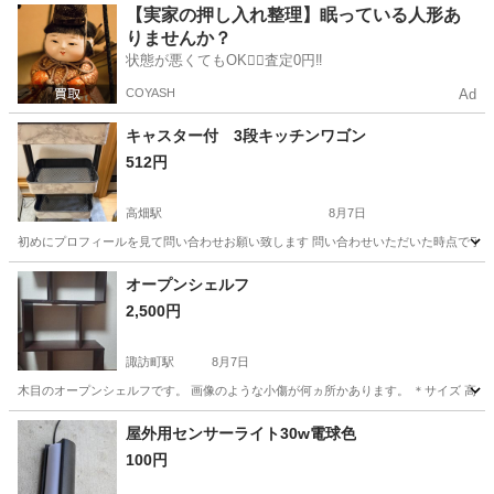
愛知
名古屋市
高畑駅
収納家具
【実家の押し入れ整理】眠っている人形あ
りませんか？
状態が悪くてもOK🙆‍♀️査定0円‼️
COYASH
Ad
キャスター付 3段キッチンワゴン
512円
高畑駅
8月7日
初めにプロフィールを見て問い合わせお願い致します 問い合わせいただいた時点で了承し
愛知
名古屋市
高畑駅
家具
オープンシェルフ
2,500円
諏訪町駅
8月7日
木目のオープンシェルフです。 画像のような小傷が何ヵ所かあります。 ＊サイズ 高さ 約10
愛知
豊川市
諏訪町駅
収納家具
オープンシェルフ
屋外用センサーライト30w電球色
100円