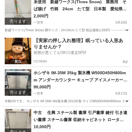
未使用 新越ワークス(Three Snow) 業務用 そ
ば揚げ 竹柄 24cm たて型 日本製 愛知県
一宮市 名古屋 稲沢 江南 岩倉 岐阜 羽島 各務ヶ原
2,000円
売ります
三重 愛知 グッドプライス一宮
一宮市
5月10日
新越ワークス(Three Snow) 網サイズ：24×24cm たて型 税込価格2,200円 ---------------
愛知
一宮市
調理器具
ワークス
【実家の押し入れ整理】眠っている人形あ
りませんか？
状態が悪くてもOK🙆‍♀️査定0円‼️
COYASH
Ad
ホシザキ IM-35M 35kg 製氷機 W500D450H800m
m アンダーカウンター キューブ アイスメーカー
愛知県 一宮市 名古屋 稲沢 江南 岩倉 岐阜 羽島 各
90,000円
売ります
務ヶ原 三重 愛知 グッドプライス一宮
一宮市
6月17日
作動OKです。 ホシザキ IM-35M 35k製氷機 2012年製 サイズW500D450H80
愛知
一宮市
その他
中古 生興 スチール製 書庫 引戸書庫 鍵付 引き違
い書庫 スチール書庫 収納キャビネット ロータイ
プ 3段 ローキャビネット 幅900×奥400×高さ1
10,000円