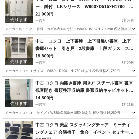
ー 鍵付 LKシリーズ W900×D515×H1790 愛
知県 一宮市 名古屋市 稲沢市 江南市 岩倉市 岐阜
21,000円
売ります
羽島市 各務ヶ原市 岐阜市 三重県 愛知 グッドプラ
一宮市
7月24日
イス一宮
メーカー名：コクヨ 仕様：カギ各所1本 寸法：W900xD515xH1790mm 税込価格23,100円 -----
愛知
一宮市
オフィス用家具
コクヨ
中古 コクヨ 上下書庫 上下引違い書庫 上下
書庫セット 引き戸 2段書庫 上段ガラス スチ
ールキャビネット 書類棚 鍵付 愛知県 一宮市
19,800円
売ります
名古屋 稲沢 江南 岩倉 岐阜 羽島 各務ヶ原 三重 愛
一宮市
6月20日
知 グッドプライス一宮
メーカー：コクヨ サイズ W880 D400 H1760 鍵あり 税込価格21,780円 ---------------
愛知
一宮市
オフィス用家具
中古 コクヨ 両開き書庫 開き戸 スチール書庫 書庫
観音開き 書類整理収納庫 書類収納キャビネット 5
段 鍵付 W880×D400×H1850 KOKUYO 愛知 岐
14,800円
売ります
阜 三重 一宮市 グッドプライス一宮
一宮市
7月13日
メーカー：コクヨ サイズ：W880×D400×H1850 鍵あり 税込価格16,280円 ---------------
愛知
一宮市
オフィス用家具
中古 コクヨ 美品 スタッキングチェア ミーティ
ングチェア 会議椅子 集会 イベント セミナー