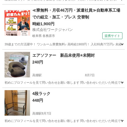
愛知
碧南市
碧南駅
収納家具
≪寮無料・月収46万円・派遣社員≫自動車系工場
での組立・加工・プレス 交替制
時給1,900円
株式会社ワークジャパン
岐阜県 各務原市
提携サイト
39歳までの方活躍中！ ワンルーム寮費無料♪ 高時給1900円！ 入社特典77万円♪ 未
岐阜
各務原市
その他
エアソファー 新品未使用⭐️未開封
240円
高畑駅
8月7日
初めにプロフィールを見て問い合わせお願い致します 問い合わせいただいた時点で了承し
愛知
名古屋市
高畑駅
椅子
4段ラック
448円
高畑駅
8月7日
初めにプロフィールを見て問い合わせお願い致します 問い合わせいただいた時点で了承したと