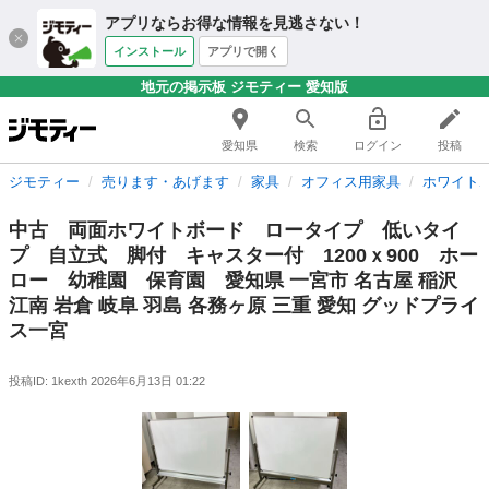
アプリならお得な情報を見逃さない！
インストール
アプリで開く
地元の掲示板 ジモティー 愛知版
愛知県
検索
ログイン
投稿
ジモティー
売ります・あげます
家具
オフィス用家具
ホワイト
中古 両面ホワイトボード ロータイプ 低いタイ
プ 自立式 脚付 キャスター付 1200ｘ900 ホー
ロー 幼稚園 保育園 愛知県 一宮市 名古屋 稲沢
江南 岩倉 岐阜 羽島 各務ヶ原 三重 愛知 グッドプライ
ス一宮
投稿ID: 1kexth
2026年6月13日 01:22