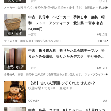
売ります
110mm 愛知 一宮市 江南市 稲沢市 岩倉
一宮市
8月2日
市 名古屋 岐阜 各務ヶ原 羽島 三重 グッ
メーカー：生興 サイズ：幅900×奥400×高さ1110mm 鍵付（2本） 在庫数あり 税込価格11,000円 ----
ドプライス一宮
愛知
一宮市
オフィス用家具
書庫
中古 乳母車 ベビーカー 手押し車 藤製 昭
和 レトロ アンティーク 愛知県 一宮市 名古屋
稲沢 江南 岩倉 岐阜 羽島 各務ヶ原 三重 愛知 グッ
24,800円
売ります
ドプライス一宮
一宮市
6月10日
サイズ：籠：810×600×H440 税込価格27,280円 -----------------------------
愛知
一宮市
その他
乳母車
中古 折り畳み机 折りたたみ会議テーブル 折
りたたみ会議机 折りたたみデスク 折り畳み会
議机 長机 買取 販売 愛知 一宮市 江南
地元のお店
市 稲沢市 名古屋 岐阜 各務ヶ原 岐南町
一宮市
6月17日
羽島 三重 グッドプライス一宮
各種長机 買取 販売中 ご来店前に在庫確認をお願い致します。 グッドプライス一宮店／
愛知
一宮市
リサイクルショップ
買取
【求】古い人形譲ってくれませんか？
状態が悪くてもOK🙆‍♀️査定0円‼️
COYASH
Ad
中古 良品 コクヨ 6人ロッカー 6人用ロッカ