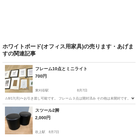
ホワイトボード(オフィス用家具)の売ります・あげま
すの関連記事
フレーム10点とミニライト
700円
東刈谷駅
8月7日
⚠︎8/17(月)〜お引き渡し可能です。 フレーム３点は開封済み その他は未開封です。 
愛知
知立市
東刈谷駅
インテリア雑貨/小物
スツール2脚
2,000円
吹上駅
8月7日