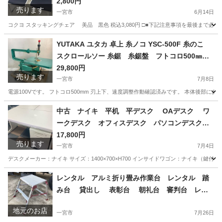
愛知県 一宮市 名古屋 稲沢 江南 岩倉 岐阜 羽島 各
2,800円
売ります
務ヶ原 三重 愛知 グッドプライス一宮
一宮市
6月14日
コクヨ スタッキングチェア 美品 黒色 税込3,080円 □■下記注意事項を最後まで必
愛知
一宮市
オフィス用家具
スタッキングチェア
YUTAKA ユタカ 卓上 糸ノコ YSC-500F 糸のこ
スクロールソー 糸鋸 糸鋸盤 フトコロ500㎜
愛知県 一宮市 名古屋 稲沢 江南 岩倉 岐阜 羽島 各
29,800円
売ります
務ヶ原 三重 愛知 グッドプライス一宮
一宮市
7月8日
電源100Vです。 フトコロ500mm 刃上下、速度調整作動確認済みです。 本体後部
愛知
一宮市
その他
中古 ナイキ 平机 平デスク OAデスク ワ
ークデスク オフィスデスク パソコンデスク
事務机 インサイドワゴン サイドワゴン サイ
17,800円
売ります
ドキャビネット 3段キャビネット ホワイト セ
一宮市
7月4日
ット品 1400×700×H700 愛知 一宮市 江南
デスクメーカー：ナイキ サイズ：1400×700×H700 インサイドワゴン：ナイキ（鍵付） 税込価格19,580円 --
市 稲沢市 名古屋 岐阜 各務ヶ原 岐南町
愛知
一宮市
オフィス用家具
デスク
レンタル アルミ折り畳み作業台 レンタル 踏
羽島 三重 グッドプライス一宮
み台 貸出し 表彰台 朝礼台 審判台 レン
タル 2段 天場寸法:600X400 高さ500/600/750
地元のお店
3種 愛知 岐阜 一宮市 グッドプライス一宮
一宮市
7月26日