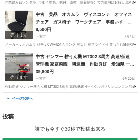
作業踏み台レンタル 3種 ＊塗装、吹付、薬材（接着剤等）での使用はお貸し出来ません。 高さ：
愛知
一宮市
その他
中古 美品 オカムラ ヴィスコンテ オフィス
チェア ガス椅子 ワークチェア 事務いす デ
スクチェア 高機能チェア OAチェア 肘なし
8,500円
売ります
座スライド付 背もたれ5段階固定 愛知 一宮
一宮市
7月4日
市 江南市 稲沢市 岩倉市 名古屋 岐阜 各
メーカー：オカムラ 品番：CWA4ZA Ａランク 肘なし 座スライド付 背もたれ5段階固定 税込価格9,350円 --
務ヶ原 羽島 三重 グッドプライス一宮
愛知
一宮市
オフィス用家具
オカムラ
中古 ヤンマー 耕うん機 MT302 3馬力 高速/低速
管理機 家庭菜園 耕運機 作動良好 愛知県 一宮
市 名古屋 稲沢 江南 岩倉 岐阜 羽島 各務ヶ原 三重
39,800円
売ります
愛知 グッドプライス一宮
一宮市
6月20日
作動良好 ヤンマー耕うん機 MT302 3馬力 高速/低速 4サイクルガソリンエンジン 税込4
愛知
一宮市
その他
耕うん機
ページTOPへ
投稿
誰でも今すぐ30秒で投稿出来る