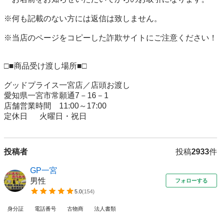
※何も記載のない方には返信は致しません。

※当店のページをコピーした詐欺サイトにご注意ください！

□■商品受け渡し場所■□

グッドプライス一宮店／店頭お渡し

愛知県一宮市常願通7－16－1

店舗営業時間　11:00～17:00

定休日 　 火曜日・祝日
投稿者
投稿
2933
件
GP一宮
男性
フォローする
5.0
(
154
)
身分証
電話番号
古物商
法人書類