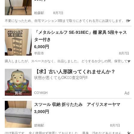
柏森駅
8月7日
不要になったため、自宅マンション3階まで取りにきてくれる方にお譲りします。 横幅約8
愛知
丹羽郡
柏森駅
収納家具
ラック
「メタルシェルフ SE-918EC」棚 家具 5段キャス
ター付き
6,000円
半田市
8月7日
購入しましたが、スペースがなく、出品しました。 どうするか少しの間、保管してました(´・
愛知
半田市
収納家具
【求】古い人形譲ってくれませんか？
状態が悪くてもOK🙆‍♀️査定0円‼️
COYASH
Ad
スツール 収納 折りたたみ アイリスオーヤマ
3,000円
碧南駅
8月7日
ほぼ新品です。 全く使用せず放置しておりました。 異臭、汚れなどありません。 【アイリスオーヤマ 公式商品ペー