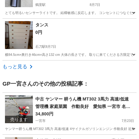
鶴里駅
8月7日
とても明るいセンサーライトです。 結構敏感に反応します。 コンセントにつなぐために加
愛知
名古屋市
鶴里駅
照明器具
タンス
0円
石刀駅
8月7日
横84.5cm×奥行き46cm×高さ132 cm 大体の長さです。 取りに来てくださる方限定で
愛知
一宮市
石刀駅
家具
もっと見る
GP一宮
さんのその他の投稿記事：
中古 ヤンマー 耕うん機 MT302 3馬力 高速/低速
管理機 家庭菜園 作動良好 愛知県 一宮市 名古
屋 稲沢 江南 岩倉 岐阜 羽島 各務ヶ原 三重 愛知 グ
34,800円
売ります
ッドプライス一宮
一宮市
7月23日
ヤンマー耕うん機 MT302 3馬力 高速/低速 4サイクルガソリンエンジン 作動良好 近郊
愛知
一宮市
その他
耕うん機