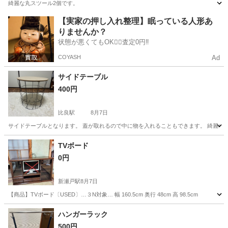
綺麗な丸スツール2個です。
愛知
名古屋市
吹上駅
椅子
【実家の押し入れ整理】眠っている人形あ
りませんか？
状態が悪くてもOK🙆‍♀️査定0円‼️
COYASH
Ad
サイドテーブル
400円
比良駅
8月7日
サイドテーブルとなります。 蓋が取れるので中に物を入れることもできます。 綺麗な
愛知
名古屋市
比良駅
家具
TVボード
0円
新瀬戸駅
8月7日
【商品】TVボード〔USED〕…３N対象… 幅 160.5cm 奥行 48cm 高 9
愛知
瀬戸市
新瀬戸駅
収納家具
ハンガーラック
500円