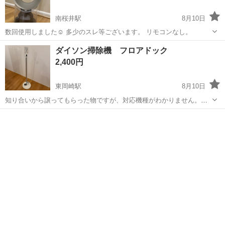
南桜井駅
8月10日
数回使用しました☺︎ 多少のスレ等ございます。 リモコンなし。
愛知
岡崎市
南桜井駅
家電
ダイソン
ダイソン掃除機 フロアドック
2,400円
東岡崎駅
8月10日
知り合いから譲ってもらった物ですが、対応機種がわかりません。当
方の所有しているV11のバッテリーが本体から取り外しができるモデル
愛知
岡崎市
東岡崎駅
生活家電
ダイソン
には使用できませんでした。