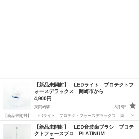
ド 岡崎市から プラチナムラボがホワイトニング用に考えて作った
愛知
岡崎市
東岡崎駅
生活家電
LED
LED付き電動歯ブラシ。 ホワイトニングが初めての方 でもお手軽にデ
イリーユースでご使用...
【新品未開封】 LEDライト プロテクトフ
ォースデラックス 岡崎市から
4,900円
東岡崎駅
8月8日
【新品未開封】 LEDライト プロテクトフォースデラックス 岡崎
市から 日々の歯磨きにLEDの光を加えることで 口腔ケアを向上させま
愛知
岡崎市
東岡崎駅
生活家電
【新品未開封】 LED音波歯ブラシ プロテ
す。 衛生的な脱着式マウスピースと タイマー付きで快適にご使用いた
クトフォースプロ PLATINUM …
だけます。 ...