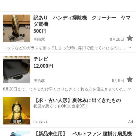
訳あり ハンディ掃除機 クリーナー ヤマ
ダ電機
500円
岡崎駅
8月10日
コップなどのガラスを割ってしまった時に専用で使っていたものにな
ります。 そのためお安くお譲りします^_^ ヤマダ電機のハンディーク
愛知
岡崎市
岡崎駅
生活家電
ヤマダ電機
テレビ
リーナー 使用回数は5回以下だと思います。
12,000円
美合駅
8月9日
8月20日まで、できるだけ早くとりにきてくれる方を優先させていただ
きます。 よろしくおねがいします。
愛知
岡崎市
美合駅
テレビ
【求・古い人形】夏休みに出てきたもの
状態が悪くてもOK🙆‍♀️査定0円‼️
Ad
COYASH
【新品未使用】 ベルトファン 腰掛け扇風機