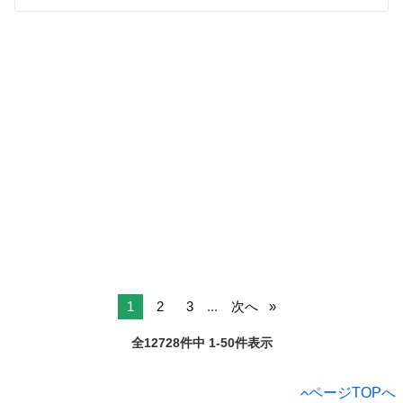
1
2
3
...
次へ
全12728件中 1-50件表示
ページTOPへ