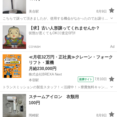
美合駅
8月9日
こちらで譲って頂きましたが、使用する機会がなかったのでお譲りし
ます。 スタンドのジャバラ部分んを補修してありますが問題なく使用
愛知
岡崎市
美合駅
その他
スタンド
【求】古い人形譲ってくれませんか？
できます。 高さ 約47cm
状態が悪くてもOK🙆‍♀️査定0円‼️
Ad
COYASH
≪月収32万円・正社員≫クレーン・フォーク
リフト・重機
月給230,000円
株式会社BREXA Next
7月10日
提携サイト
本宿駅
トランスミッションの製造スタッフ！＜活躍中！＞寮費無料キャンペ
ーン実施中★稼げる2交替勤務！安定の日給月給制！昇給＆業績賞与あ
愛知
岡崎市
本宿駅
その他
スチームアイロン 衣類用
り！月収例31万円以上可！年間休日167日！《愛知県岡崎市》 人気の
100円
工場のお仕事 ◇トランスミッ...
岡崎駅
8月9日