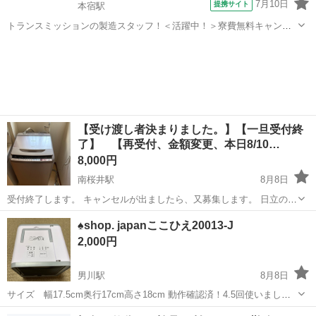
7月10日
提携サイト
本宿駅
トランスミッションの製造スタッフ！＜活躍中！＞寮費無料キャンペ
ーン実施中★稼げる2交替勤務！安定の日給月給制！昇給＆業績賞与あ
愛知
岡崎市
本宿駅
その他
り！月収例31万円以上可！年間休日167日！《愛知県岡崎市》 人気の
工場のお仕事 ◇トランスミッ...
【受け渡し者決まりました。】【一旦受付終
了】 【再受付、金額変更、本日8/10…
8,000円
南桜井駅
8月8日
受付終了します。 キャンセルが出ましたら、又募集します。 日立の洗
濯機です。 2018年製です。 昨日まで、使用していたので、普通に使
愛知
岡崎市
南桜井駅
生活家電
♠︎shop. japanここひえ20013-J
えます。 ノークレームノーリターンで、本日、引き取りの早い方にお
2,000円
譲りします。 金額を変更...
男川駅
8月8日
サイズ 幅17.5cm奥行17cm高さ18cm 動作確認済！4.5回使いまし
た。 岡崎市栄町の自宅迄来られる方でよろしく お願いします。 他の
愛知
岡崎市
男川駅
季節、空調家電