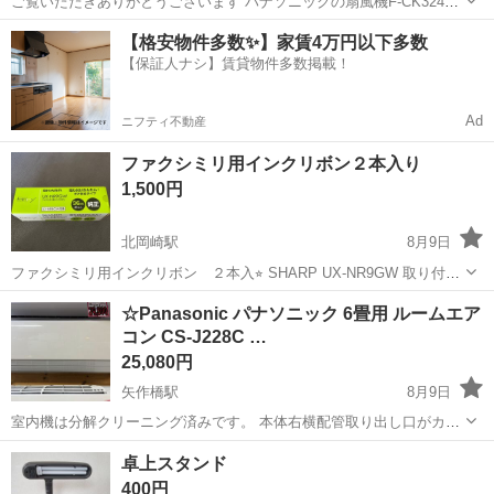
ご覧いただきありがとうございます パナソニックの扇風機F-CK324で
す 年式は若干古く2014年製ですが 使用頻度も少なく大変キレイです
愛知
岡崎市
季節、空調家電
パナソニック
【格安物件多数✨】家賃4万円以下多数
動作チェック、分解クリーニング済みですので 気持ち良くお使いいた
【保証人ナシ】賃貸物件多数掲載！
だけます ...
Ad
ニフティ不動産
ファクシミリ用インクリボン２本入り
1,500円
北岡崎駅
8月9日
ファクシミリ用インクリボン ２本入⭐︎ SHARP UX-NR9GW 取り付け
かんたん！ギア付きタイプ♪ 手渡し場所は岡崎市真伝町のファミリー
愛知
岡崎市
北岡崎駅
電話、ＦＡＸ
☆Panasonic パナソニック 6畳用 ルームエア
マートです。
コン CS-J228C …
25,080円
矢作橋駅
8月9日
室内機は分解クリーニング済みです。 本体右横配管取り出し口がカッ
トされてます。 ナノイーXや左右ルーバーモーター搭載のモデルで
愛知
岡崎市
矢作橋駅
季節、空調家電
取り付け
卓上スタンド
す。 当店にてお取り付けの場合のみ1年間の保証をお付けいたしま
400円
す。 畳数の目安 お...