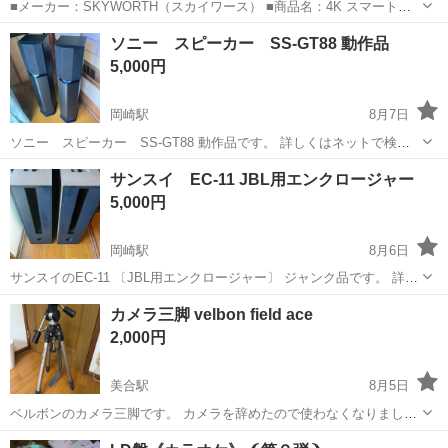
■メーカー：SKYWORTH（スカイワース） ■商品名：4K スマートテ
レビ ■型番：F43S32U （R25TR02A） ■画面サイズ：43V型 ■解像
愛知
岡崎市
矢作橋駅
テレビ
スマートテレビ
ソニー スピーカー SS-GT88 動作品
度：4K（3840×2160） ■OS：Google TV...
5,000円
岡崎駅
8月7日
ソニー スピーカー SS-GT88 動作品です。 詳しくはネットで検査
してください。 キズ、汚れがありまが、ユニットの損傷はありませ
愛知
岡崎市
岡崎駅
オーディオ
サンスイ EC-11 JBL用エンクロージャー
ん。 音出し確認しています。 ご希望があればお引き渡し前に試聴可能
5,000円
です。 受け渡し場所は...
岡崎駅
8月6日
サンスイのEC-11 〔JBL用エンクロージャー〕 ジャンク品です。 詳し
くはネットで検査してください。 キズ、汚れ、塗装ハゲ、ビスがとこ
愛知
岡崎市
岡崎駅
オーディオ
サンスイ
カメラ三脚 velbon field ace
ろどころありません。 サランネットもありません。サランネット取付
2,000円
部品もありません。...
美合駅
8月5日
ベルボンのカメラ三脚です。 カメラを辞めたので使わなくなりまし
た。 使用に伴う傷あります。 古いですが、元値5万円くらいするいい
愛知
岡崎市
美合駅
カメラ
velbon