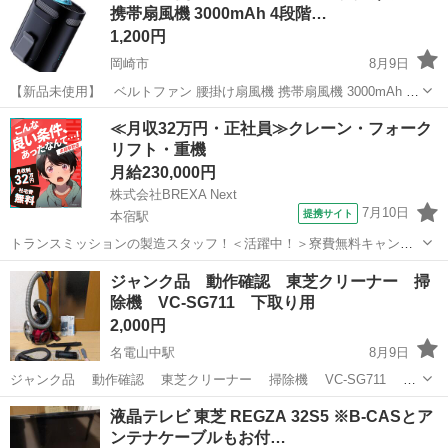
携帯扇風機 3000mAh 4段階…
1,200円
岡崎市
8月9日
【新品未使用】 ベルトファン 腰掛け扇風機 携帯扇風機 3000mAh 4
段階風量調節 手渡し：場所は岡崎、幸田、蒲郡。 3000ほどの商品
愛知
岡崎市
季節、空調家電
≪月収32万円・正社員≫クレーン・フォーク
【サイズ感】 サイズ（8*6.5*6.2cm）、小型、軽...
リフト・重機
月給230,000円
株式会社BREXA Next
7月10日
提携サイト
本宿駅
トランスミッションの製造スタッフ！＜活躍中！＞寮費無料キャンペ
ーン実施中★稼げる2交替勤務！安定の日給月給制！昇給＆業績賞与あ
愛知
岡崎市
本宿駅
その他
ジャンク品 動作確認 東芝クリーナー 掃
り！月収例31万円以上可！年間休日167日！《愛知県岡崎市》 人気の
除機 VC-SG711 下取り用
工場のお仕事 ◇トランスミッ...
2,000円
名電山中駅
8月9日
ジャンク品 動作確認 東芝クリーナー 掃除機 VC-SG711 下
取り用 投稿前に動作確認は一応出来ましたが 2012年製で10年以上…
愛知
岡崎市
名電山中駅
生活家電
液晶テレビ 東芝 REGZA 32S5 ※B-CASとア
経っている為… イツどうなるかわかりませんので ジャンク品扱いでお
ンテナケーブルもお付…
願いします...