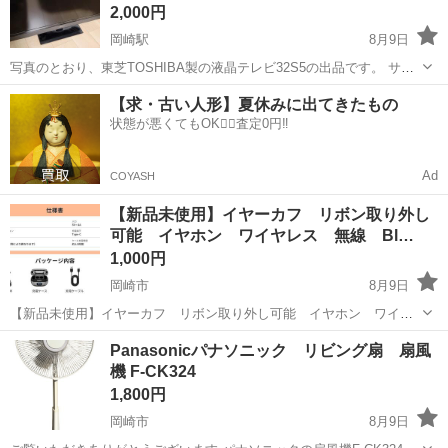
2,000円
岡崎駅
8月9日
写真のとおり、東芝TOSHIBA製の液晶テレビ32S5の出品です。 サイ
ズは32型で2013年製です。今年夏まで通常使用していましたが、引っ
愛知
岡崎市
岡崎駅
テレビ
【求・古い人形】夏休みに出てきたもの
越しにともない手離すことにしましたので出品いたします。 ミニB-
状態が悪くてもOK🙆‍♀️査定0円‼️
CASカードとアン...
Ad
COYASH
【新品未使用】イヤーカフ リボン取り外し
可能 イヤホン ワイヤレス 無線 Bl…
1,000円
岡崎市
8月9日
【新品未使用】イヤーカフ リボン取り外し可能 イヤホン ワイヤ
レス 無線 Bluetooth 6.0 手渡し：場所は岡崎、幸田、蒲郡。 【耳を
愛知
岡崎市
オーディオ
Bluetooth
Panasonicパナソニック リビング扇 扇風
塞がない・4g軽量】 「耳が痛くない」「メガネと併用できる」「ず
機 F-CK324
れ...
1,800円
岡崎市
8月9日