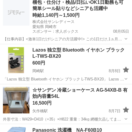
梱包・仕分け・検品/日払いOK1日勤務も可
サイトにも同時出品中ですので、お早めの ご購入を〜 売り切れの節
簡単シール貼りなどシニアも活躍中
はお許し下さい。 ...
時給1,140円～1,500円
株式会社サンレディース
愛知県 岡崎市
スポンサー：求人ボックス
08月05日
【仕事内容】<激単1日だけ!シニアの方活躍中!> この1日だけ,1ヵ月間
だけ,4時間だけなど あなた優先で自由に決めれます! シニア・60代・
アルバイト・パート
Lazos 独立型 Bluetooth イヤホン ブラック
70代の方を 積極的に採用中 たくさんご活躍いただいてます こんなお
L-TWS-BX20
仕事をお願いします!...
600円
岡崎駅
8月8日
「Lazos 独立型 Bluetooth イヤホン ブラック L-TWS-BX20」 Lazos 型
番：L-TWS-BX20 カラー：ブラック シリーズ名：Lazosん
愛知
岡崎市
岡崎駅
オーディオ
☆サンデン 冷蔵ショーケース AG-54XB-B 有
効内容量54L
16,500円
矢作橋駅
8月7日
外形寸法：W429×D410（+35）×H822 重量：34kg 網棚欠品してま
す。 問題なく動作しています。 電源コードから2008年製と思われま
愛知
岡崎市
矢作橋駅
キッチン家電
Panasonic 洗濯機 NA-F60B10
す。 表示価格は税込み価格になります。 値下げは致しませ...