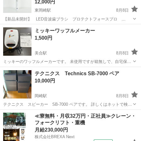
12,000円
東岡崎駅
8月8日
【新品未開封】 LED音波歯ブラシ プロテクトフォースプロ
PLATINUM 岡崎市から プラチナムラボのホームケアシリーズの最高
愛知
岡崎市
東岡崎駅
その他
LED
ミッキーワッフルメーカー
峰。 ブラシヘッドに6個のLEDを搭載し、ストローク数、モードの種
1,500円
類ともに高機能...
美合駅
8月8日
ミッキーのワッフルメーカーです。 未使用ですが箱無しで、自宅保管
しておりました^_^ シワがありますが取説もあります。
愛知
岡崎市
美合駅
生活家電
ワッフルメーカー
テクニクス Technics SB-7000 ペア
10,000円
岡崎駅
8月8日
テクニクス スピーカー SB-7000 ペアです。 詳しくはネットで検査
してください。 キズ、汚れ．化粧板の剥がれがありまが、ユニットの
愛知
岡崎市
岡崎駅
オーディオ
≪寮無料・月収32万円・正社員≫クレーン・
損傷はないと思います。 追記事項 ネットに小さな穴や毛羽立ち、汚れ
フォークリフト・重機
があります。 上部...
月給230,000円
株式会社BREXA Next