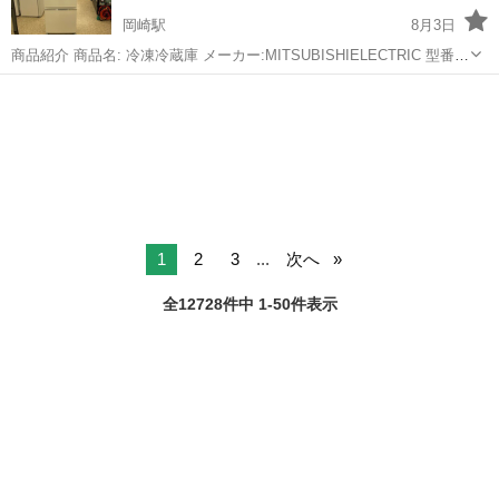
岡崎駅
8月3日
商品紹介 商品名: 冷凍冷蔵庫 メーカー:MITSUBISHIELECTRIC 型番:
MR-CX33E-W 定格容量積:330L 製造年: 2020年製 寸法:
愛知
岡崎市
岡崎駅
キッチン家電
W600xD656xH1698mm ●状態 中...
1
2
3
...
次へ
全12728件中 1-50件表示