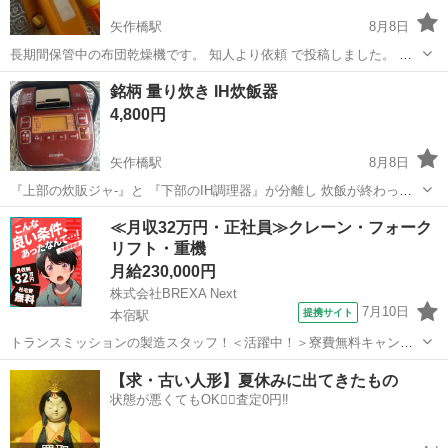
矢作橋駅
8月8日
長期間保管中の布団乾燥機です。 知人より依頼 で投稿しました。 ほ
とんど未使用品と 思われ綺麗な品物です。温風．冷風 正常作動確認
愛知
岡崎市
矢作橋駅
生活家電
銘柄 量り炊き IH炊飯器
品番FD-1650 今西金属工業(株） 各所清掃 済 取り引き場所 岡崎市矢作
4,800円
町橋...
矢作橋駅
8月8日
『上部の炊販ジャ-』と 『下部のIH調理器』が分離し 炊飯が終わった
ら 上部を おひつ として 食卓へ 下部は IH コンロとして お鍋など 使
愛知
岡崎市
矢作橋駅
キッチン家電
ジャ
≪月収32万円・正社員≫クレーン・フォーク
用 便利な 一台 二役 です。 キズは多少有りますが 目立つキズ はあ...
リフト・重機
月給230,000円
株式会社BREXA Next
7月10日
提携サイト
本宿駅
トランスミッションの製造スタッフ！＜活躍中！＞寮費無料キャンペ
ーン実施中★稼げる2交替勤務！安定の日給月給制！昇給＆業績賞与あ
愛知
岡崎市
本宿駅
その他
【求・古い人形】夏休みに出てきたもの
り！月収例31万円以上可！年間休日167日！《愛知県岡崎市》 人気の
状態が悪くてもOK🙆‍♀️査定0円‼️
工場のお仕事 ◇トランスミッ...