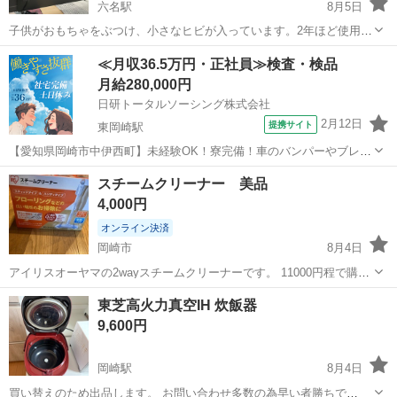
六名駅
8月5日
子供がおもちゃをぶつけ、小さなヒビが入っています。2年ほど使用し
ました。 電源を入れるとヒビの位置を中心に十字に数秒光り、電源が
愛知
岡崎市
六名駅
テレビ
有機EL
≪月収36.5万円・正社員≫検査・検品
落ちてしまいます。 部品取得等にお使いください。
月給280,000円
日研トータルソーシング株式会社
2月12日
提携サイト
東岡崎駅
【愛知県岡崎市中伊西町】未経験OK！寮完備！車のバンパーやブレー
キ部品等の加工・プレス・溶接《お仕事No.NS0372》 お仕事について
愛知
岡崎市
東岡崎駅
その他
スチームクリーナー 美品
自動車のバンパーやサスペンション・ブレーキ部品等の製造（プレス
4,000円
機械加工オペレーター・...
オンライン決済
岡崎市
8月4日
アイリスオーヤマの2wayスチームクリーナーです。 11000円程で購入
して、床拭きで2回使用しました。 付属品は全てあります。
愛知
岡崎市
家電
スチームクリーナー
東芝高火力真空IH 炊飯器
9,600円
岡崎駅
8月4日
買い替えのため出品します。 お問い合わせ多数の為早い者勝ちで