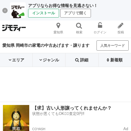
アプリならお得な情報を見逃さない！
インストール
アプリで開く
愛知県
検索
ログイン
投稿
愛知県 岡崎市の家電の中古あげます・譲ります
人気キーワード
エリア
ジャンル
詳細
新着順
【求】古い人形譲ってくれませんか？
状態が悪くてもOK🙆‍♀️査定0円‼️
Ad
COYASH