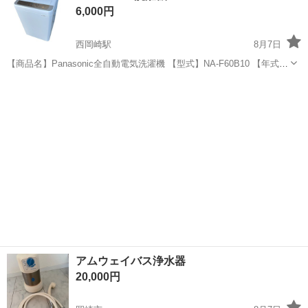
6,000円
西岡崎駅
8月7日
【商品名】Panasonic全自動電気洗濯機 【型式】NA-F60B10 【年式】
2017年 【状態】 使用に伴う小傷、スレなどござますがまだまだお使
愛知
岡崎市
西岡崎駅
生活家電
い頂けるお品物です。 ※本日引き取りに来れる方優先いたします。
【取引の場...
アムウェイバス浄水器
20,000円