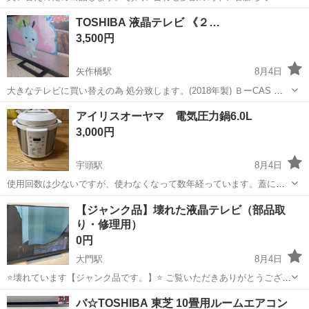
す！！
愛知
岡崎市
岡崎駅
キッチン家電
買い替え
TOSHIBA 液晶テレビ 《２…
3,500円
矢作橋駅
8月4日
大きなテレビに買い替えの為 処分致します。(2018年製) ＢーCAS リ
モコン 各有ります。 画質は まだ綺麗な状態です。 引き取り場所 岡﨑
愛知
岡崎市
矢作橋駅
テレビ
CAS
アイリスオーヤマ 電気圧力鍋6.0L
市矢作町橋塚30ー1 セブンイレブン岡崎矢作店
3,000円
宇頭駅
8月4日
使用回数は少ないですが、使わなくなって数年経っています。蓋に少
し酸化が見られました（写真） PC-EMA6
愛知
岡崎市
宇頭駅
キッチン家電
【ジャンク品】壊れた液晶テレビ（部品取
り・修理用）
0円
大門駅
8月4日
⭐️壊れています【ジャンク品です。】⭐️ ご覧いただきありがとうござい
ます 18年製 TOSHIBA REGZA 液晶カラーテレビ 50BM620X ・50イ
愛知
岡崎市
大門駅
テレビ
バ☆TOSHIBA 東芝 10畳用ルームエアコン
ンチ ・互換性 リモコンあり 【状態】 ・電源は入り...