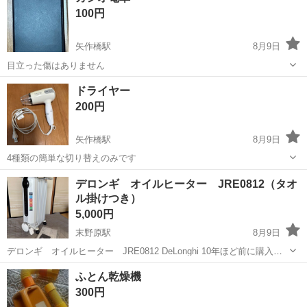
100円
矢作橋駅
8月9日
目立った傷はありません
愛知
岡崎市
矢作橋駅
その他
ドライヤー
200円
矢作橋駅
8月9日
4種類の簡単な切り替えのみです
愛知
岡崎市
矢作橋駅
美容家電
ドライヤー
デロンギ オイルヒーター JRE0812（タオ
ル掛けつき）
5,000円
末野原駅
8月9日
デロンギ オイルヒーター JRE0812 DeLonghi 10年ほど前に購入し
ましたが、生活スタイルに合わずほとんど使わないまましまってあり
愛知
岡崎市
末野原駅
季節、空調家電
ふとん乾燥機
ました。 問題なく動作します。 とてもきれいですが、多少の傷や汚れ
300円
があります。...