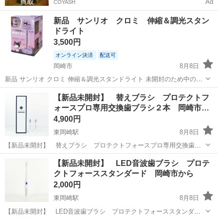
Ad
COYASH
新品 サンリオ クロミ 伸縮＆調光スタン
ドライト
3,500円
オンライン決済
配送可
岡崎市
8月8日
新品 サンリオ クロミ 伸縮＆調光スタンドライト 未開封のため中の確
認が出来ていません。 ゆうパック発送込み価格になります。
愛知
岡崎市
その他
クロミ
【新品未開封】 替えブラシ プロテクトフ
ォースプロ専用交換歯ブラシ２本 岡崎市…
4,900円
東岡崎駅
8月8日
【新品未開封】 替えブラシ プロテクトフォースプロ専用交換歯ブ
ラシ２本 岡崎市から LED音波歯ブラシ プロテクトフォース PRO専
愛知
岡崎市
東岡崎駅
生活家電
歯ブラシ
【新品未開封】 LED音波歯ブラシ プロテ
用の交換歯ブラシ(２本)です。 ブランド: PLATINUM Lab. ...
クトフォーススタンダード 岡崎市から
2,000円
東岡崎駅
8月8日
【新品未開封】 LED音波歯ブラシ プロテクトフォーススタンダー