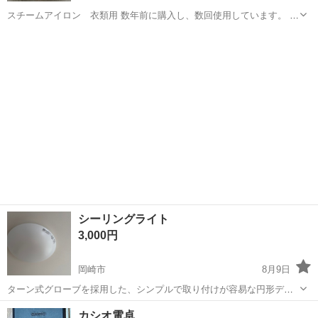
スチームアイロン 衣類用 数年前に購入し、数回使用しています。 説
明書は、日本語があります。 作動状況は、確認済みです。 使用感は、
愛知
岡崎市
岡崎駅
生活家電
人により違うと思いますので、細かいことを気になさるようでした
ら、ご遠慮ください。 状態ご理...
シーリングライト
3,000円
岡崎市
8月9日
ターン式グローブを採用した、シンプルで取り付けが容易な円形デザ
インのシーリングライトです。 - ブランド: ODELIC - 型番: OB257058
愛知
岡崎市
家電
シーリングライト
カシオ電卓
- 取付方式: ターン式 - 形状: 円形 即購入OK・コメントなし...