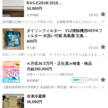
RAS-E281M 2018…
34,980円
矢作橋駅
8月4日
室内機は分解クリーニング済みです。 左横配管取り出し口がカットさ
れてます。 全体的に色ヤケ、スリ傷が多いです。 当店にてお取り付け
愛知
岡崎市
矢作橋駅
季節、空調家電
取り付け
ダイソンフィルター V12掃除機用HEPAフ
の場合のみ1年間の保証をお付けいたします。 畳数の目安 おもに6畳
ィルター 水洗い可能 高集塵 互換…
用 冷房 ...
400円
男川駅
8月3日
V12シリーズ用フィルター2 個。 ※ クリーニングブラシはありません
当方、対応機種を勘違いしてamazonで購入。 1個開封し、取り付けよ
愛知
岡崎市
男川駅
生活家電
Fluffy
≪月収36.5万円・正社員≫検査・検品
うとしたタイミングで 勘違いに気付いた為、1個開封されてますが、
月給280,000円
一度も使用して...
日研トータルソーシング株式会社
2月12日
提携サイト
東岡崎駅
【愛知県岡崎市中伊西町】未経験OK！寮完備！車のバンパーやブレー
キ部品等の加工・プレス・溶接《お仕事No.NS0372》 お仕事について
愛知
岡崎市
東岡崎駅
その他
冷凍冷蔵庫
自動車のバンパーやサスペンション・ブレーキ部品等の製造（プレス
36,080円
機械加工オペレーター・...