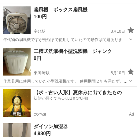
扇風機 ボックス扇風機
100円
宇頭駅
8月10日
年代物の扇風機ですが先程まで使用していたので動作は問題ありませ
ん。値段ついていますが無料ですので3Nでお願いします。神経質な方
愛知
岡崎市
宇頭駅
季節、空調家電
二槽式洗濯機小型洗濯機 ジャンク
や中古品にご理解いただけない場合はご遠慮いただけたらと思います
0円
のでよろしくお願いいたします。 欲し...
東岡崎駅
8月10日
作業着用に使用していた小型洗濯機です。 使用期間２年も満たず、中
のベルトが切れて動かなくなり、自分でベルト交換したもののうまく
愛知
岡崎市
東岡崎駅
生活家電
【求・古い人形】夏休みに出てきたもの
着けることができず、諦めて新品を購入したため、不要になり手放す
状態が悪くてもOK🙆‍♀️査定0円‼️
ことに致しました。 電源は入り、脱...
Ad
COYASH
ダイソン加湿器
4,980円