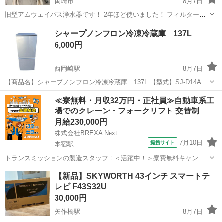
岡崎市
8月7日
旧型アムウェイバス浄水器です！ 2年ほど使いました！ フィルターは
入ってないです！ 使用していたためノークレームノーリターンで お願
愛知
岡崎市
美容家電
シャープノンフロン冷凍冷蔵庫 137L
いします。
6,000円
西岡崎駅
8月7日
【商品名】シャープノンフロン冷凍冷蔵庫 137L 【型式】SJ-D14A-S
【年式】2015年 【状態】使用に伴う小傷、スレなどござますがまだま
愛知
岡崎市
西岡崎駅
キッチン家電
フロン
≪寮無料・月収32万円・正社員≫自動車系工
だお使いになれるお品物です。 ※本日引き取りに来れる方優先いたし
場でのクレーン・フォークリフト 交替制
ます。 【取...
月給230,000円
株式会社BREXA Next
7月10日
提携サイト
本宿駅
トランスミッションの製造スタッフ！＜活躍中！＞寮費無料キャンペ
ーン実施中★稼げる2交替勤務！安定の日給月給制！昇給＆業績賞与あ
愛知
岡崎市
本宿駅
その他
【新品】SKYWORTH 43インチ スマートテ
り！月収例31万円以上可！年間休日167日！《愛知県岡崎市》 人気の
レビ F43S32U
工場のお仕事 ◇トランスミッ...
30,000円
矢作橋駅
8月7日