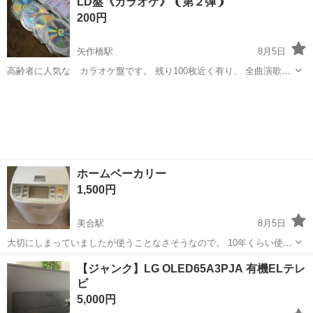
LD盤《カラオケ》 ❨第２弾❩
三脚です
200円
矢作橋駅
8月5日
高齢者に人気な カラオケ盤です。 残り100枚近く有り、 全曲演歌の
み《100枚近くの価格です》 枚数のバラ売り可能です． 取り引き場所
愛知
岡崎市
矢作橋駅
テレビ
バラ
岡﨑市矢作町橋塚30−1 セブン イレブン岡﨑矢作店
ホームベーカリー
1,500円
美合駅
8月5日
大切にしまっていましたが使うことなさそうなので。 10年くらい使っ
ていませんでしたが、最近1回使用したので電源はつきます。掃除はで
愛知
岡崎市
美合駅
キッチン家電
【ジャンク】LG OLED65A3PJA 有機ELテレ
きる範囲でしてあります。
ビ
5,000円