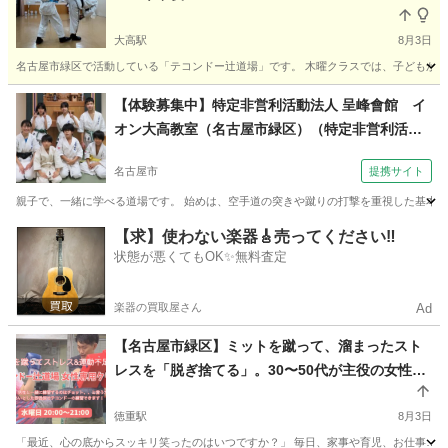
大高駅
8月3日
名古屋市緑区で活動している「テコンドー辻道場」です。 木曜クラスでは、子どもから
愛知
名古屋市
大高駅
空手/他格闘技
テコンドー
【体験募集中】特定非営利活動法人 呈峰會館 イ
オン大高教室（名古屋市緑区）（特定非営利活動
法人 呈峰會館 総本部（名古屋市昭和区）土曜教室
名古屋市
提携サイト
夜７時～）
親子で、一緒に学べる道場です。 始めは、空手道の突きや蹴りの打撃を重視した基本技
愛知
名古屋市
空手/他格闘技
【求】使わない楽器🎸売ってください‼️
状態が悪くてもOK✨無料査定
楽器の買取屋さん
Ad
【名古屋市緑区】ミットを蹴って、溜まったスト
レスを「脱ぎ捨てる」。30〜50代が主役の女性専
用テコンドー
徳重駅
8月3日
「最近、心の底からスッキリ笑ったのはいつですか？」 毎日、家事や育児、お仕事……