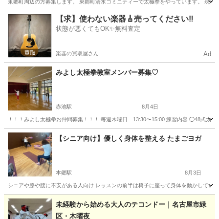
東郷町周辺の方募集します。 東郷町清水コミニティーで太極拳をやっています。 現在練習
愛知
愛知郡
赤池駅
太極拳
【求】使わない楽器🎸売ってください‼️
状態が悪くてもOK✨無料査定
楽器の買取屋さん
Ad
みよし太極拳教室メンバー募集♡
赤池駅
8月4日
！！！みよし太極拳お仲間募集！！！ 毎週木曜日 13:30〜15:00 練習内容 ◯48式太
愛知
愛知郡
赤池駅
太極拳
太極剣
【シニア向け】優しく身体を整える たまごヨガ
本郷駅
8月3日
シニアや膝や腰に不安がある人向け レッスンの前半は椅子に座って身体を動かしていきま
愛知
名古屋市
本郷駅
ヨガ
シニア
未経験から始める大人のテコンドー｜名古屋市緑
区・木曜夜