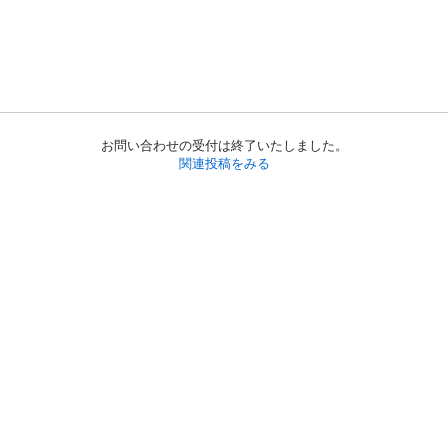
お問い合わせの受付は終了いたしました。
関連投稿をみる
初めての方へ
利用規約
プライバシーポリシー
プライバシー・ステートメント
健全化に資する運用方針
お問い合わせ
運営会社
サイトマップ
ご利用ガイド
フリーワードで探す
PC版で表示
都道府県選択