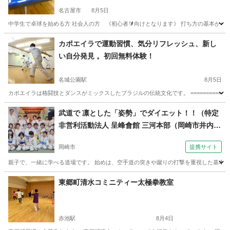
名古屋市
8月5日
中学生で卓球を始める方 社会人の方 《初心者🔰向けとなります》 打ち方の基本から
愛知
名古屋市
卓球
社会人
カポエイラで運動習慣、気分リフレッシュ、新し
い自分発見 。初回無料体験！
名城公園駅
8月5日
カポエイラは格闘技とダンスがミックスしたブラジルの伝統文化です。 ==================
愛知
名古屋市
名城公園駅
空手/他格闘技
カポエイラ
武道で 凛とした「姿勢」でダイエット！！（特定
非営利活動法人 呈峰會館 三河本部（岡崎市井内
町）月曜教室 夜７時～）
岡崎市
提携サイト
親子で、一緒に学べる道場です。 始めは、空手道の突きや蹴りの打撃を重視した基本技
愛知
岡崎市
空手/他格闘技
東郷町清水コミニティー太極拳教室
赤池駅
8月4日