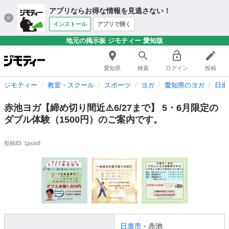
アプリならお得な情報を見逃さない！
インストール
アプリで開く
地元の掲示板 ジモティー 愛知版
愛知県
検索
ログイン
投稿
ジモティー
教室・スクール
スポーツ
ヨガ
愛知県のヨガ
日進
赤池ヨガ【締め切り間近⚠️6/27まで】 5・6月限定の
ダブル体験（1500円）のご案内です。
投稿ID: 1psix8
日進市
- 赤池