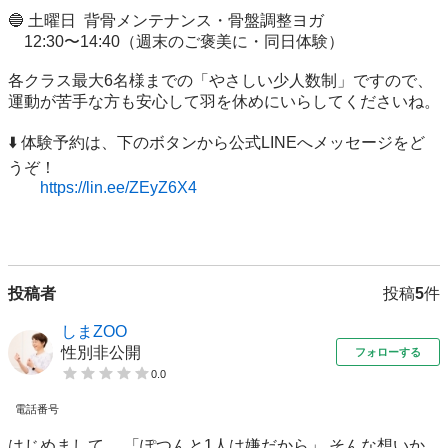
🔵 土曜日  背骨メンテナンス・骨盤調整ヨガ

    12:30〜14:40（週末のご褒美に・同日体験）

各クラス最大6名様までの「やさしい少人数制」ですので、
運動が苦手な方も安心して羽を休めにいらしてくださいね。

⬇️ 体験予約は、下のボタンから公式LINEへメッセージをど
うぞ！

https://lin.ee/ZEyZ6X4
投稿者
投稿
5
件
しまZOO
性別非公開
フォローする
0.0
電話番号
はじめまして。 「ぽつんと1人は嫌だから」 そんな想いか