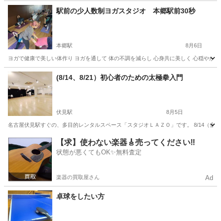
駅前の少人数制ヨガスタジオ 本郷駅前30秒
本郷駅
8月6日
ヨガで健康で美しい体作り ヨガを通して 体の不調を減らし 心身共に美しく 心穏やかに
愛知
名古屋市
本郷駅
ヨガ
手ぶら
(8/14、8/21）初心者のための太極拳入門
伏見駅
8月5日
名古屋伏見駅すぐの、多目的レンタルスペース「スタジオＬＡＺＯ」です。 8/14（金）
愛知
名古屋市
伏見駅
太極拳
スタジオ
【求】使わない楽器🎸売ってください‼️
状態が悪くてもOK✨無料査定
楽器の買取屋さん
Ad
卓球をしたい方