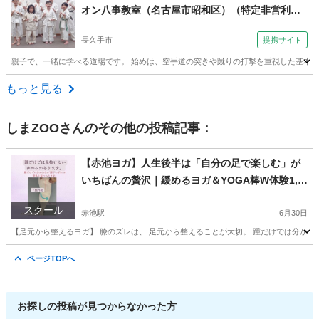
オン八事教室（名古屋市昭和区）（特定非営利活
動法人 呈峰會館 長久手教室（長久手市）金曜夜７
長久手市
提携サイト
時～）
親子で、一緒に学べる道場です。 始めは、空手道の突きや蹴りの打撃を重視した基本技
愛知
長久手市
空手/他格闘技
もっと見る
しまZOO
さんのその他の投稿記事：
【赤池ヨガ】人生後半は「自分の足で楽しむ」が
いちばんの贅沢｜緩めるヨガ＆YOGA棒W体験1,5
00円
スクール
赤池駅
6月30日
【足元から整えるヨガ】 膝のズレは、 足元から整えることが大切。 踵だけでは分からな
愛知
日進市
赤池駅
ヨガ
YOGA
ページTOPへ
お探しの投稿が見つからなかった方