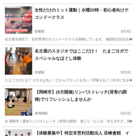
愛知
名古屋市
徳重駅
空手/他格闘技
テコンドー
女性だけのミット運動｜水曜20時・初心者向けテ
コンドークラス
徳重駅
8月3日
名古屋市緑区で、女性専用のテコンドークラスを開催しています。 格闘技の試合を目指
愛知
名古屋市
徳重駅
空手/他格闘技
名古屋のスタジオではここだけ！ たまごヨガで
スペシャルなほぐし体験
本郷駅
8月2日
たまごヨガとは？ カラダは丸い！だからブロックも丸い！呼吸も丸く♡自分に丸を♡ カ
愛知
名古屋市
本郷駅
ヨガ
スタジオ
【岡崎市】(8月開催)リンパストレッチ(背骨の調
律)でリフレッシュしませんか
東岡崎駅
8月1日
🌼 岡崎市｜週末リンパストレッチ（背骨の調律） 肩こり・むくみ・冷えやすさ…気になっ
愛知
名古屋市
東岡崎駅
スポーツ
リンパ
【体験募集中】特定非営利活動法人 呈峰會館 イ