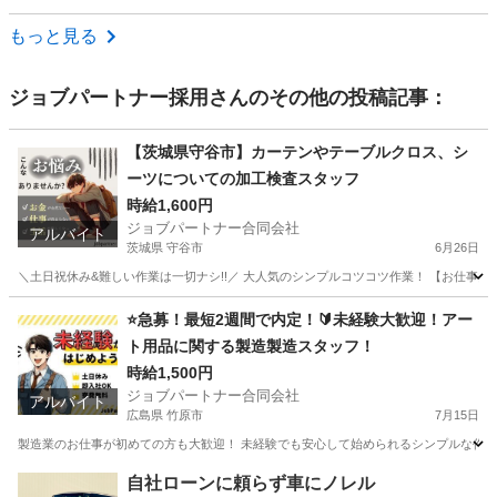
山梨
国母駅
その他
もっと見る
ジョブパートナー採用
さんのその他の投稿記事：
【茨城県守谷市】カーテンやテーブルクロス、シ
ーツについての加工検査スタッフ
時給1,600円
ジョブパートナー合同会社
アルバイト
茨城県 守谷市
6月26日
＼土日祝休み&難しい作業は一切ナシ!!／ 大人気のシンプルコツコツ作業！ 【お仕事内容
茨城
守谷市
工場
スタッフ
⭐急募！最短2週間で内定！🔰未経験大歓迎！アー
ト用品に関する製造製造スタッフ！
時給1,500円
ジョブパートナー合同会社
アルバイト
広島県 竹原市
7月15日
製造業のお仕事が初めての方も大歓迎！ 未経験でも安心して始められるシンプルな作業か
広島
竹原市
工場
スタッフ
自社ローンに頼らず車にノレル