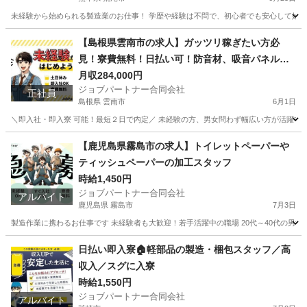
未経験から始められる製造業のお仕事！ 学歴や経験は不問で、初心者でも安心して始め
熊本
荒尾市
工場
スタッフ
【島根県雲南市の求人】ガッツリ稼ぎたい方必
見！寮費無料！日払い可！防音材、吸音パネル、
遮音カーテンの製造補助スタッフ！
月収284,000円
ジョブパートナー合同会社
正社員
島根県 雲南市
6月1日
＼即入社・即入寮 可能！最短２日で内定／ 未経験の方、男女問わず幅広い方が活躍中！ 学
島根
雲南市
工場
未経験
【鹿児島県霧島市の求人】トイレットペーパーや
ティッシュペーパーの加工スタッフ
時給1,450円
ジョブパートナー合同会社
アルバイト
鹿児島県 霧島市
7月3日
製造作業に携わるお仕事です 未経験者も大歓迎！若手活躍中の職場 20代～40代の男女
鹿児島
霧島市
工場
スタッフ
日払い即入寮🏠軽部品の製造・梱包スタッフ／高
収入／スグに入寮
時給1,550円
ジョブパートナー合同会社
アルバイト