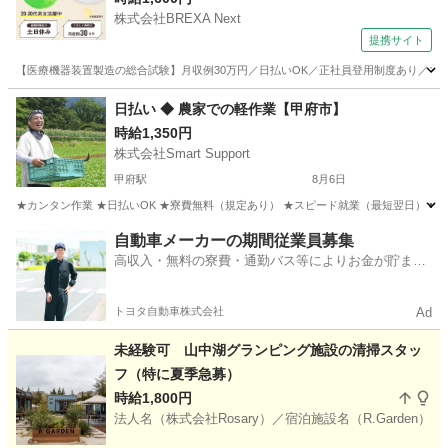
株式会社BREXA Next
提携サイト
【医療機器装置製造の総合試験】月収例30万円／日払いOK／正社員登用制度あり／マイカ
山梨
その他
日払い ◆ 農家での軽作業【甲府市】
時給1,350円
株式会社Smart Support
甲府駅
8月6日
★カンタン作業 ★日払いOK ★寮費無料（規定あり） ★スピード就業（最短翌日） ■ 
山梨
甲府市
甲府駅
仕分け
雑草
自動車メーカーの期間従業員募集
高収入・無料の寮費・通勤バス等によりお金が貯まり
やすい環境
トヨタ自動車株式会社
Ad
未経験可 山中湖グランピング施設の清掃スタッ
フ（特に夏季急募）
時給1,800円
法人名（株式会社Rosary）／宿泊施設名（R.Garden）