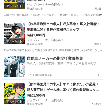
ジョブパートナー合同会社
アルバイト
愛知県 知多市
7月3日
工場で作られた製品の ・箱詰め ・シール貼り ・仕分け ・組み立て ・検品 等の簡単な
愛知
知多市
工場
個室
【岐阜県海津市の求人】収入革命！ 即入社可能！
洗濯機に関する軽作業梱包スタッフ！
時給1,600円
ジョブパートナー合同会社
アルバイト
岐阜県 海津市
7月9日
初めての製造業でも安心して働ける環境です！ 最初は簡単な作業から始めて、少しずつス
岐阜
海津市
工場
スタッフ
自動車メーカーの期間従業員募集
高収入・無料の寮費・通勤バス等によりお金が貯まり
やすい環境
トヨタ自動車株式会社
Ad
【熊本県荒尾市の求人】すぐに稼ぎたい方必見！
即入寮可能！ゲーム機に基づく軽作業製造スタッ
フ
時給1,500円
ジョブパートナー合同会社
アルバイト
熊本県 荒尾市
6月23日