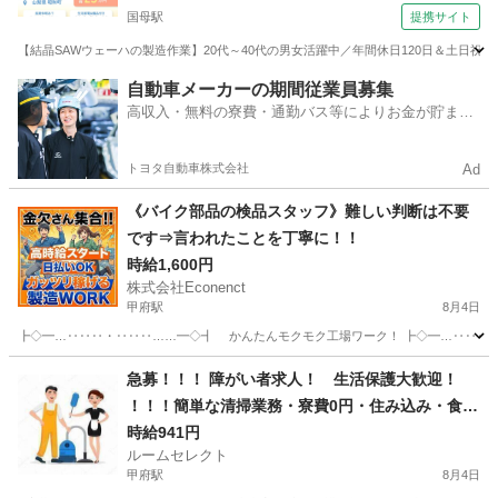
国母駅
提携サイト
【結晶SAWウェーハの製造作業】20代～40代の男女活躍中／年間休日120日＆土日祝
山梨
国母駅
その他
自動車メーカーの期間従業員募集
高収入・無料の寮費・通勤バス等によりお金が貯まり
やすい環境
トヨタ自動車株式会社
Ad
《バイク部品の検品スタッフ》難しい判断は不要
です⇒言われたことを丁寧に！！
時給1,600円
株式会社Econenct
甲府駅
8月4日
┣◇━…‥‥‥・‥‥‥……━◇┫ かんたんモクモク工場ワーク！ ┣◇━…‥‥‥・‥
山梨
甲斐市
甲府駅
工場
スタッフ
急募！！！ 障がい者求人！ 生活保護大歓迎！
！！！簡単な清掃業務・寮費0円・住み込み・食事
つき！
時給941円
ルームセレクト
甲府駅
8月4日