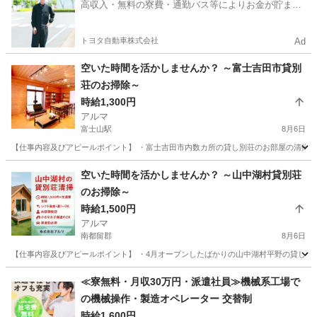
高収入・無料の寮費・通勤バス等によりお金が貯まり
やすい環境
トヨタ自動車株式会社
Ad
空いた時間を活かしませんか？ ～富士吉田市貸別
荘のお掃除～
時給1,300円
アルマ
富士山駅
8月6日
【仕事内容及びアピールポイント】 ・富士吉田市内数カ所の貸し別荘のお部屋の清掃です
山梨
富士吉田市
富士山駅
清掃
別荘
空いた時間を活かしませんか？ ～山中湖村貸別荘
のお掃除～
時給1,500円
アルマ
南都留郡
8月6日
【仕事内容及びアピールポイント】 ・4月オープンしたばかりの山中湖村平野の貸し別荘
山梨
南都留郡
清掃
別荘
≪寮無料・月収30万円・派遣社員≫機械系工場で
の機械操作・製造オペレーター 交替制
時給1,600円