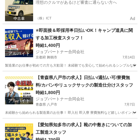
理想のクルマがあるけど審査に通らない方へ
（株）ICT
Ad
⭐即面接＆即採用🌟日払いOK！キャンプ道具に関
する加工検査スタッフ！
時給1,400円
ジョブパートナー合同会社
アルバイト
京都府 舞鶴市
7月14日
製造業のお仕事が初めての方も大歓迎！ 未経験でも安心して始められるシンプルな作業か
京都
舞鶴市
工場
スタッフ
【青森県八戸市の求人】日払い/週払い可/寮費無
料/カバンやリュックサックの製造仕分けスタッフ
時給1,800円
ジョブパートナー合同会社
アルバイト
青森県 八戸市
7月7日
未経験から始められる製造業のお仕事！ 即入社 即入寮 寮費無料など嬉しいポイントが
青森
八戸市
工場
個室
【愛知県知多市の求人】靴の中敷きについての加
工製造スタッフ
時給1,700円