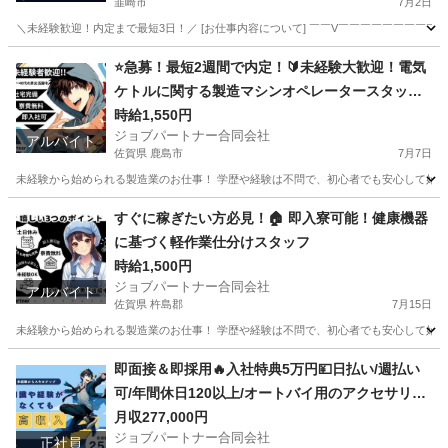
韮崎市
7月2日
＼未経験歓迎！内定まで最短3日！／ [お仕事内容について] ￣￣V￣￣￣￣￣￣￣￣￣
山梨
韮崎市
工場
スタッフ
⭐急募！最短2週間で内定！🔰未経験大歓迎！電気
ケトルに関する製造マシンオペレータースタッ
フ！
時給1,550円
ジョブパートナー合同会社
アルバイト
佐賀県 鹿島市
7月7日
未経験から始められる製造業のお仕事！ 学歴や経験は不問で、初心者でも安心して始めら
佐賀
鹿島市
工場
時給
すぐに稼ぎたい方必見！🏠 即入寮可能！健康機器
に基づく軽作業仕分けスタッフ
時給1,500円
ジョブパートナー合同会社
アルバイト
佐賀県 杵島郡
7月15日
未経験から始められる製造業のお仕事！ 学歴や経験は不問で、初心者でも安心して始めら
佐賀
杵島郡
工場
スタッフ
即面接＆即採用🔥入社特典5万円💴日払い/週払い
可/年間休日120以上/オートバイ用のアクセサリー
（ヘルメット、グローブ、シートカバーなど）に
月収277,000円
ジョブパートナー合同会社
関する軽作業マシンオペレーター
正社員