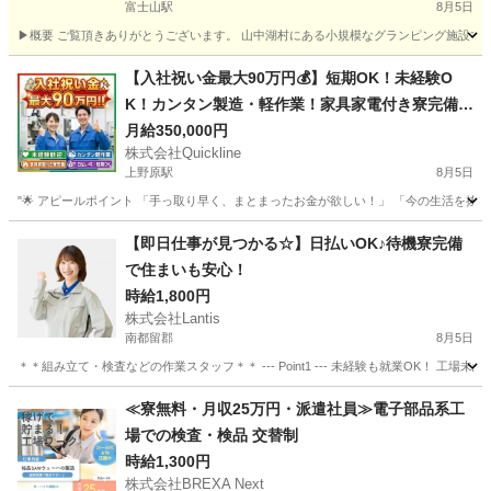
富士山駅
8月5日
▶概要 ご覧頂きありがとうございます。 山中湖村にある小規模なグランピング施設でコ
山梨
南都留郡
富士山駅
軽作業
時給
【入社祝い金最大90万円💰】短期OK！未経験O
K！カンタン製造・軽作業！家具家電付き寮完備
🏠
月給350,000円
株式会社Quickline
上野原駅
8月5日
"🌟 アピールポイント 「手っ取り早く、まとまったお金が欲しい！」 「今の生活を抜け
山梨
甲府市
上野原駅
工場
時給
【即日仕事が見つかる☆】日払いOK♪待機寮完備
で住まいも安心！
時給1,800円
株式会社Lantis
南都留郡
8月5日
＊＊組み立て・検査などの作業スタッフ＊＊ --- Point1 --- 未経験も就業OK！
山梨
南都留郡
工場
スタッフ
≪寮無料・月収25万円・派遣社員≫電子部品系工
場での検査・検品 交替制
時給1,300円
株式会社BREXA Next