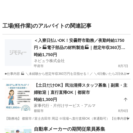
工場(軽作業)のアルバイトの関連記事
＜入寮日払いOK！安曇野市勤務／夜勤時給1750
円＞🏭電子部品の材料製造🏭｜想定年収360万円
｜日払いOK｜4勤2休｜長野県安曇野市【14110
時給1,750円
ネビュラ株式会社
6】
甲府市
8月7日
■仕事内容 🏭 ＼未経験から想定年収360万円を目指せる！／ ＼4日働いたら2日休み
山梨
甲府市
軽作業
4勤2休
【土日だけOK】民泊清掃スタッフ募集｜副業・主
婦歓迎｜直行直帰OK｜都留市
時給1,300円
家事代行・片付けサービス・アルマ
都留市
8月6日
【勤務地】 都留市 / 富士吉田市 周辺 ※現場へ直行直帰OK（車通勤可） 【仕事内容】
山梨
都留市
清掃
時給
自動車メーカーの期間従業員募集