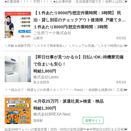
■応募資格！！！！ 不問！！！！ ■お仕事内容 ・生活保護可能です！ 給料とは別に携帯
山梨
甲府市
甲府駅
清掃
【１件あたり8000円/想定作業時間：3時間】 民
泊・貸し別荘のチェックアウト後清掃_戸建てタイ
プ_1棟3時間
１件あたり8000円/想定作業時間：3時間
ご近所ワーク株式会社
山梨市
8月3日
＼年齢＆経験不問／＼スマホで簡単報告♪／ ＼マニュアル完備／＼スキマ時間のお小遣い稼
山梨
山梨市
その他
【即日仕事が見つかる☆】日払いOK♪待機寮完備
で住まいも安心！
時給1,800円
株式会社Lantis
富士吉田市
8月3日
＊＊組み立て・検査などの作業スタッフ＊＊ --- Point1 --- 未経験も就業OK！
山梨
富士吉田市
工場
スタッフ
≪月収25万円・派遣社員≫検査・検品
時給1,300円
株式会社BREXA Next
国母駅
提携サイト
結晶SAWウェーハの製造作業！20代～50代の女性活躍中★年間休日120日＆土日祝休