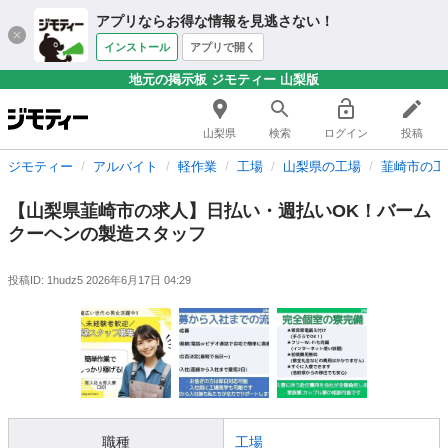
アプリならお得な情報を見逃さない！
インストール
アプリで開く
地元の掲示板 ジモティー 山梨版
山梨県
検索
ログイン
投稿
ジモティー
アルバイト
軽作業
工場
山梨県の工場
韮崎市の工
【山梨県韮崎市の求人】日払い・週払いOK！バーム
クーヘンの製造スタッフ
投稿ID: 1hudz5
2026年6月17日 04:29
職種
工場