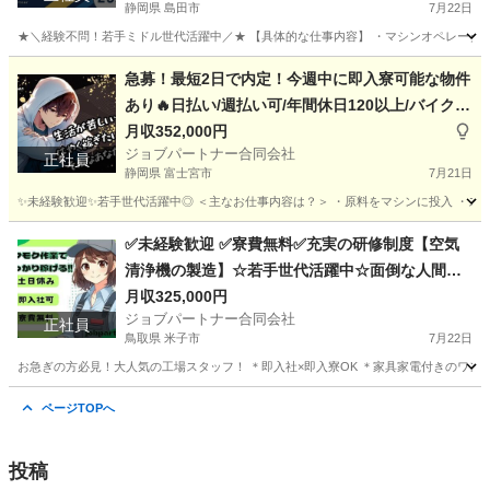
静岡県 島田市
7月22日
★＼経験不問！若手ミドル世代活躍中／★ 【具体的な仕事内容】 ・マシンオペレーター 
静岡
島田市
工場
オペレーター
急募！最短2日で内定！今週中に即入寮可能な物件
あり🔥日払い/週払い可/年間休日120以上/バイクや
自転車用のヘルメットに関する軽作業補助
月収352,000円
ジョブパートナー合同会社
正社員
静岡県 富士宮市
7月21日
✨未経験歓迎✨若手世代活躍中◎ ＜主なお仕事内容は？＞ ・原料をマシンに投入 ・スイ
静岡
富士宮市
工場
未経験
✅未経験歓迎 ✅寮費無料✅充実の研修制度【空気
清浄機の製造】☆若手世代活躍中☆面倒な人間関
係はナシ！
月収325,000円
ジョブパートナー合同会社
正社員
鳥取県 米子市
7月22日
お急ぎの方必見！大人気の工場スタッフ！ ＊即入社×即入寮OK ＊家具家電付きのワンル
鳥取
米子市
工場
未経験
ページTOPへ
投稿