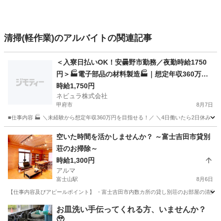
清掃(軽作業)のアルバイトの関連記事
＜入寮日払いOK！安曇野市勤務／夜勤時給1750
円＞🏭電子部品の材料製造🏭｜想定年収360万円
｜日払いOK｜4勤2休｜長野県安曇野市【14110
時給1,750円
ネビュラ株式会社
6】
甲府市
8月7日
■仕事内容 🏭 ＼未経験から想定年収360万円を目指せる！／ ＼4日働いたら2日休み
山梨
甲府市
軽作業
4勤2休
空いた時間を活かしませんか？ ～富士吉田市貸別
荘のお掃除～
時給1,300円
アルマ
富士山駅
8月6日
【仕事内容及びアピールポイント】 ・富士吉田市内数カ所の貸し別荘のお部屋の清掃です
山梨
富士吉田市
富士山駅
清掃
別荘
お皿洗い手伝ってくれる方、いませんか？
🥹