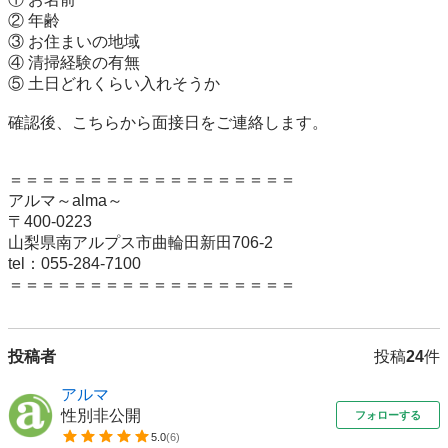
② 年齢

③ お住まいの地域

④ 清掃経験の有無

⑤ 土日どれくらい入れそうか

確認後、こちらから面接日をご連絡します。

＝＝＝＝＝＝＝＝＝＝＝＝＝＝＝＝＝＝

アルマ～alma～

〒400-0223

山梨県南アルプス市曲輪田新田706-2

tel：055-284-7100

投稿者
投稿
24
件
アルマ
性別非公開
フォローする
5.0
(
6
)