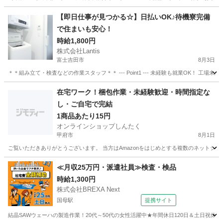
山梨
山梨市
その他
【即日仕事が見つかる☆】日払いOK♪待機寮完備
で住まいも安心！
時給1,800円
株式会社Lantis
富士吉田市
8月3日
＊＊組み立て・検査などの作業スタッフ＊＊ --- Point1 --- 未経験も就業OK！
山梨
富士吉田市
工場
スタッフ
在宅ワーク！梱包作業・未経験歓迎・時間指定な
し・ご自宅で完結
1商品あたり15円
オンラインショップしんたく
甲府市
8月1日
ご覧いただきありがとうございます。 当方はAmazonをはじめとする複数のネットシ
山梨
甲府市
仕分け
出来高制
≪月収25万円・派遣社員≫検査・検品
時給1,300円
株式会社BREXA Next
国母駅
提携サイト
結晶SAWウェーハの製造作業！20代～50代の女性活躍中★年間休日120日＆土日祝休