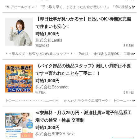
"🌟 アピールポイント 「手っ取り早く、まとまったお金が欲しい！」 「今の生活を抜け
山梨
甲府市
上野原駅
工場
時給
【即日仕事が見つかる☆】日払いOK♪待機寮完備
で住まいも安心！
時給1,800円
株式会社Lantis
南都留郡
8月5日
＊＊組み立て・検査などの作業スタッフ＊＊ --- Point1 --- 未経験も就業OK！
山梨
南都留郡
工場
スタッフ
《バイク部品の検品スタッフ》難しい判断は不要
です⇒言われたことを丁寧に！！
時給1,600円
株式会社Econenct
甲府駅
8月4日
┣◇━…‥‥‥・‥‥‥……━◇┫ かんたんモクモク工場ワーク！ ┣◇━…‥‥‥・‥
山梨
甲斐市
甲府駅
工場
スタッフ
≪寮無料・月収25万円・派遣社員≫電子部品系工
場での検査・検品 交替制
時給1,300円
株式会社BREXA Next