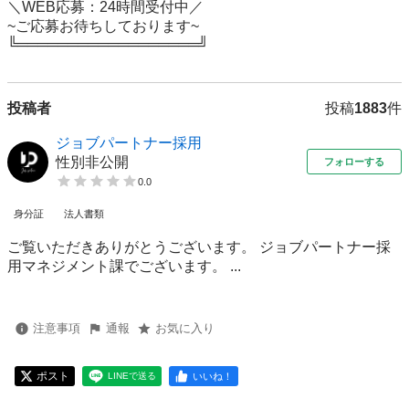
＼WEB応募：24時間受付中／

~ご応募お待ちしております~

╚══════════════════╝
投稿者
投稿
1883
件
ジョブパートナー採用
性別非公開
フォローする
0.0
身分証
法人書類
ご覧いただきありがとうございます。 ジョブパートナー採
用マネジメント課でございます。 ...
注意事項
通報
お気に入り
ポスト
いいね！
LINEで送る