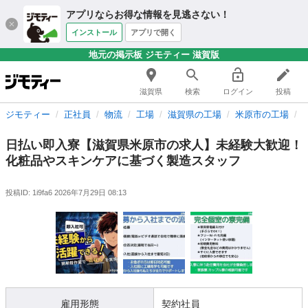
アプリならお得な情報を見逃さない！
インストール
アプリで開く
地元の掲示板 ジモティー 滋賀版
滋賀県
検索
ログイン
投稿
ジモティー
正社員
物流
工場
滋賀県の工場
米原市の工場
日払い即入寮【滋賀県米原市の求人】未経験大歓迎！
化粧品やスキンケアに基づく製造スタッフ
投稿ID: 1i9fa6
2026年7月29日 08:13
雇用形態
契約社員