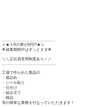
……………………………………

☆★１Rの寮が0円!?★☆

🔷就業期間中はずっとタダ🔷

＼＼正社員登用制度あり／／

……………………………………

工場で作られた製品の

・箱詰め

・シール貼り

・仕分け

・組み立て

・検品

等の簡単な業務を行なっていただきます！
