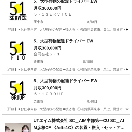
5、大型荷物の配達ドライバー.EW
月収300,000円
５・１ＳＥＲＶＩＣＥ
栗東市
8月8日
【詳細】 ■お仕事内容 : 大型荷物の配達 ■積込地 : ①滋賀県栗東市、又は、野洲市・②京
滋賀
栗東市
配送
未経験
5、大型荷物配達ドライバー.EW
月収300,000円
合同会社５・１
栗東市
8月8日
【詳細】 ■お仕事内容 : 大型荷物の配達 ■積込地 : ①滋賀県栗東市、又は、野洲市・②京
滋賀
栗東市
配送
未経験
5、大型荷物の配達ドライバー.EW
月収300,000円
５・１ＧＲＯＵＰ
栗東市
8月8日
【詳細】 ■お仕事内容 : 大型荷物の配達 ■積込地 : ①滋賀県栗東市、又は、野洲市・②京
滋賀
栗東市
配送
未経験
UTエイム株式会社 SC＿AIM中部第一CU SC＿AI
M彦根CF 《Adfs1C》の装置・搬入・セットアッ