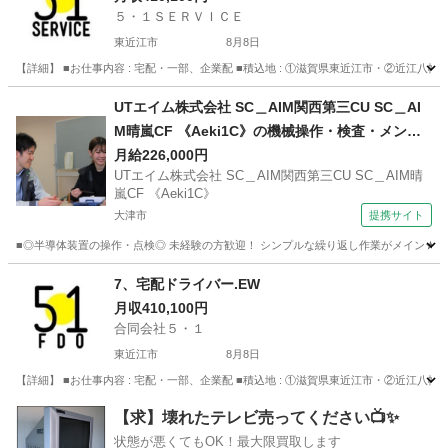
５・１ＳＥＲＶＩＣＥ
東近江市
8月8日
【詳細】 ■お仕事内容 : 宅配・一部、企業配 ■積込地 : ①滋賀県東近江市・②近江八幡
滋賀
東近江市
宅配
未経験
UTエイム株式会社 SC＿AIM関西第三CU SC＿AI
M晴嵐CF 《Aeki1C》の機械操作・検査・メンテ
ナンス・点検 【日払い】
月給226,000円
UTエイム株式会社 SC＿AIM関西第三CU SC＿AIM晴
嵐CF 《Aeki1C》
大津市
提携サイト
■◎半導体装置の操作・点検◎ 未経験の方歓迎！ シンプルな繰り返し作業がメイン★ 
滋賀
大津市
工場
7、宅配ドライバー.EW
月収410,100円
合同会社５・１
東近江市
8月8日
【詳細】 ■お仕事内容 : 宅配・一部、企業配 ■積込地 : ①滋賀県東近江市・②近江八幡
滋賀
東近江市
宅配
未経験
【求】壊れたテレビ売ってください📺✨
状態が悪くてもOK！最大限買取します