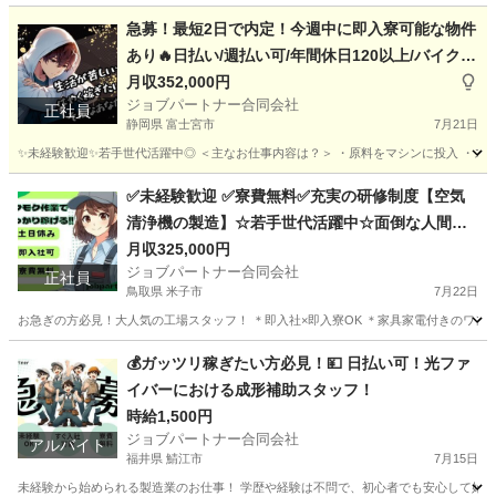
静岡
島田市
工場
オペレーター
急募！最短2日で内定！今週中に即入寮可能な物件
あり🔥日払い/週払い可/年間休日120以上/バイクや
自転車用のヘルメットに関する軽作業補助
月収352,000円
ジョブパートナー合同会社
正社員
静岡県 富士宮市
7月21日
✨未経験歓迎✨若手世代活躍中◎ ＜主なお仕事内容は？＞ ・原料をマシンに投入 ・スイ
静岡
富士宮市
工場
未経験
✅未経験歓迎 ✅寮費無料✅充実の研修制度【空気
清浄機の製造】☆若手世代活躍中☆面倒な人間関
係はナシ！
月収325,000円
ジョブパートナー合同会社
正社員
鳥取県 米子市
7月22日
お急ぎの方必見！大人気の工場スタッフ！ ＊即入社×即入寮OK ＊家具家電付きのワンル
鳥取
米子市
工場
未経験
💰ガッツリ稼ぎたい方必見！💴 日払い可！光ファ
イバーにおける成形補助スタッフ！
時給1,500円
ジョブパートナー合同会社
アルバイト
福井県 鯖江市
7月15日
未経験から始められる製造業のお仕事！ 学歴や経験は不問で、初心者でも安心して始めら