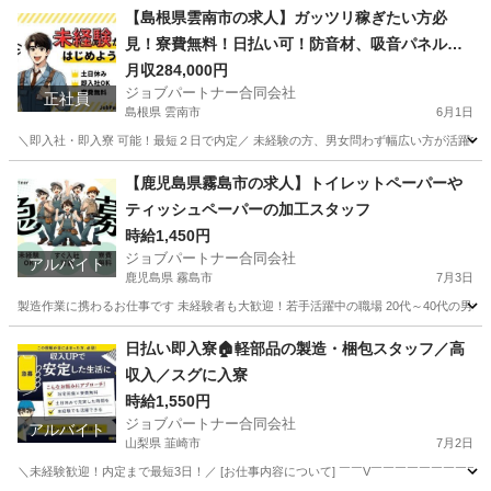
【島根県雲南市の求人】ガッツリ稼ぎたい方必
見！寮費無料！日払い可！防音材、吸音パネル、
遮音カーテンの製造補助スタッフ！
月収284,000円
ジョブパートナー合同会社
正社員
島根県 雲南市
6月1日
＼即入社・即入寮 可能！最短２日で内定／ 未経験の方、男女問わず幅広い方が活躍中！ 学
島根
雲南市
工場
未経験
【鹿児島県霧島市の求人】トイレットペーパーや
ティッシュペーパーの加工スタッフ
時給1,450円
ジョブパートナー合同会社
アルバイト
鹿児島県 霧島市
7月3日
製造作業に携わるお仕事です 未経験者も大歓迎！若手活躍中の職場 20代～40代の男女
鹿児島
霧島市
工場
スタッフ
日払い即入寮🏠軽部品の製造・梱包スタッフ／高
収入／スグに入寮
時給1,550円
ジョブパートナー合同会社
アルバイト
山梨県 韮崎市
7月2日
＼未経験歓迎！内定まで最短3日！／ [お仕事内容について] ￣￣V￣￣￣￣￣￣￣￣￣