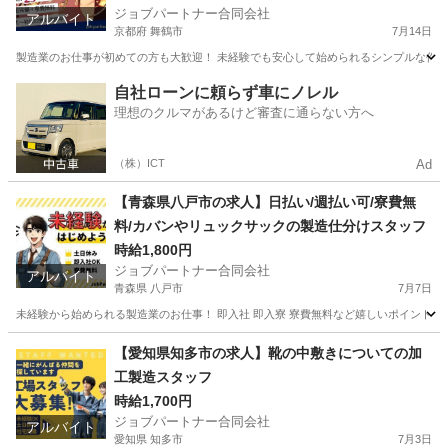
ジョブパートナー合同会社
アルバイト
京都府 舞鶴市
7月14日
製造業のお仕事が初めての方も大歓迎！ 未経験でも安心して始められるシンプルな作業か
京都
舞鶴市
工場
スタッフ
自社ローンに頼らず車にノレル
理想のクルマがあるけど審査に通らない方へ
（株）ICT
Ad
【青森県八戸市の求人】日払い/週払い可/寮費無
料/カバンやリュックサックの製造仕分けスタッフ
時給1,800円
ジョブパートナー合同会社
アルバイト
青森県 八戸市
7月7日
未経験から始められる製造業のお仕事！ 即入社 即入寮 寮費無料など嬉しいポイントが
青森
八戸市
工場
個室
【愛知県知多市の求人】靴の中敷きについての加
工製造スタッフ
時給1,700円
ジョブパートナー合同会社
アルバイト
愛知県 知多市
7月3日