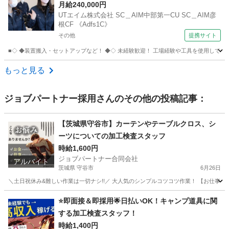
プ・解体・報告書作成・データ入力・メール作成
月給240,000円
UTエイム株式会社 SC＿AIM中部第一CU SC＿AIM彦
【社員登用あり】
根CF 《Adfs1C》
その他
提携サイト
■◇ ◆装置搬入・セットアップなど！ ◆◇ 未経験歓迎！ 工場経験や工具を使用しての組
滋賀
その他
その他
もっと見る
ジョブパートナー採用
さんのその他の投稿記事：
【茨城県守谷市】カーテンやテーブルクロス、シ
ーツについての加工検査スタッフ
時給1,600円
ジョブパートナー合同会社
アルバイト
茨城県 守谷市
6月26日
＼土日祝休み&難しい作業は一切ナシ!!／ 大人気のシンプルコツコツ作業！ 【お仕事内容
茨城
守谷市
工場
スタッフ
⭐即面接＆即採用🌟日払いOK！キャンプ道具に関
する加工検査スタッフ！
時給1,400円