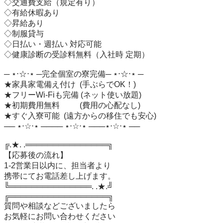
◇交通費支給（規定有り）

◇有給休暇あり

◇昇給あり

◇制服貸与

◇日払い・週払い 対応可能

◇健康診断の受診料無料（入社時 定期）

─ ⋆⋅☆⋅⋆ ─完全個室の寮完備─ ⋆⋅☆⋅⋆ ─

★家具家電備え付け  (手ぶらでOK！)

★フリーWi-Fiも完備 (ネット使い放題)

★初期費用無料　　  (費用の心配なし)

★すぐ入寮可能  (遠方からの移住でも安心)

── ⋆⋅☆⋅⋆ ──── ⋆⋅☆⋅⋆ ───⋆⋅☆⋅⋆ ──

╔.★. .═══════════════╗

【応募後の流れ】

1-2営業日以内に、担当者より

携帯にてお電話差し上げます。

╚═══════════════. .★.╝

╔══════════════════╗

質問や相談などございましたら

お気軽にお問い合わせください
