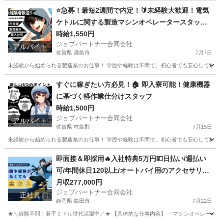
山梨
韮崎市
工場
スタッフ
⭐急募！最短2週間で内定！🔰未経験大歓迎！電気
ケトルに関する製造マシンオペレータースタッ
フ！
時給1,550円
ジョブパートナー合同会社
アルバイト
佐賀県 鹿島市
7月7日
未経験から始められる製造業のお仕事！ 学歴や経験は不問で、初心者でも安心して始めら
佐賀
鹿島市
工場
時給
すぐに稼ぎたい方必見！🏠 即入寮可能！健康機器
に基づく軽作業仕分けスタッフ
時給1,500円
ジョブパートナー合同会社
アルバイト
佐賀県 杵島郡
7月15日
未経験から始められる製造業のお仕事！ 学歴や経験は不問で、初心者でも安心して始めら
佐賀
杵島郡
工場
スタッフ
即面接＆即採用🔥入社特典5万円💴日払い/週払い
可/年間休日120以上/オートバイ用のアクセサリー
（ヘルメット、グローブ、シートカバーなど）に
月収277,000円
ジョブパートナー合同会社
関する軽作業マシンオペレーター
正社員
静岡県 島田市
7月22日
★＼経験不問！若手ミドル世代活躍中／★ 【具体的な仕事内容】 ・マシンオペレーター 