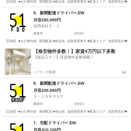
【詳細】 ■お仕事内容 : 新聞配達 ■積込地 : 滋賀県栗東市 ■配達エリア : 滋賀県長浜市 ■納品
滋賀
栗東市
配送
未経験
9、新聞配達ドライバー.EW
月収200,000円
合同会社５・１
栗東市
8月8日
【詳細】 ■お仕事内容 : 新聞配達 ■積込地 : 滋賀県栗東市 ■配達エリア : 滋賀県長浜市 ■納品
滋賀
栗東市
配送
未経験
【格安物件多数！】家賃4万円以下多数
【保証人ナシ】賃貸物件多数掲載！
ニフティ不動産
Ad
9、新聞配達ドライバー.EW
月収200,000円
５・１ＧＲＯＵＰ
栗東市
8月8日
【詳細】 ■お仕事内容 : 新聞配達 ■積込地 : 滋賀県栗東市 ■配達エリア : 滋賀県長浜市 ■納品
滋賀
栗東市
配送
未経験
7、宅配ドライバー.EW
月収410,100円