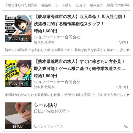
工場で作られた製品の ・箱詰め ・シール貼り ・仕分け ・組み立て ・検品 等の簡単な
愛知
知多市
工場
個室
【岐阜県海津市の求人】収入革命！ 即入社可能！
洗濯機に関する軽作業梱包スタッフ！
時給1,600円
ジョブパートナー合同会社
アルバイト
岐阜県 海津市
7月9日
初めての製造業でも安心して働ける環境です！ 最初は簡単な作業から始めて、少しずつス
岐阜
海津市
工場
スタッフ
【熊本県荒尾市の求人】すぐに稼ぎたい方必見！
即入寮可能！ゲーム機に基づく軽作業製造スタッ
フ
時給1,500円
ジョブパートナー合同会社
アルバイト
熊本県 荒尾市
6月23日
未経験から始められる製造業のお仕事！ 学歴や経験は不問で、初心者でも安心して始め
熊本
荒尾市
工場
スタッフ
シール貼り
日払い 時給1400円〜
ヒバライドットコム
Ad