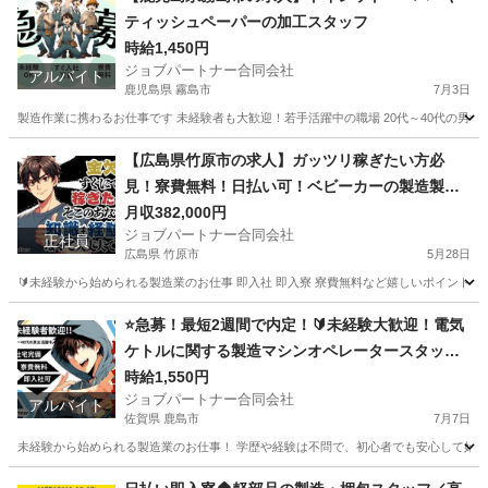
ティッシュペーパーの加工スタッフ
時給1,450円
ジョブパートナー合同会社
アルバイト
鹿児島県 霧島市
7月3日
製造作業に携わるお仕事です 未経験者も大歓迎！若手活躍中の職場 20代～40代の男女
鹿児島
霧島市
工場
スタッフ
【広島県竹原市の求人】ガッツリ稼ぎたい方必
見！寮費無料！日払い可！ベビーカーの製造製造
スタッフ！
月収382,000円
ジョブパートナー合同会社
正社員
広島県 竹原市
5月28日
🔰未経験から始められる製造業のお仕事 即入社 即入寮 寮費無料など嬉しいポイントが
広島
竹原市
工場
未経験
⭐急募！最短2週間で内定！🔰未経験大歓迎！電気
ケトルに関する製造マシンオペレータースタッ
フ！
時給1,550円
ジョブパートナー合同会社
アルバイト
佐賀県 鹿島市
7月7日
未経験から始められる製造業のお仕事！ 学歴や経験は不問で、初心者でも安心して始めら
佐賀
鹿島市
工場
時給