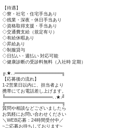
【待遇】

◇寮・社宅・住宅手当あり

◇残業・深夜・休日手当あり

◇資格取得支援・手当あり

◇交通費支給（規定有り）

◇有給休暇あり

◇昇給あり

◇制服貸与

◇日払い・週払い 対応可能

◇健康診断の受診料無料（入社時 定期）

╔.★. .═══════════════╗

【応募後の流れ】

1-2営業日以内に、担当者より

携帯にてお電話差し上げます。

╚═══════════════. .★.╝

╔══════════════════╗

質問や相談などございましたら

お気軽にお問い合わせください

＼WEB応募：24時間受付中／

~ご応募お待ちしております~
