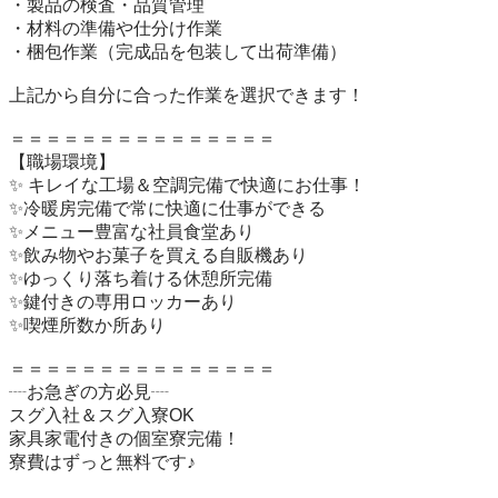
・製品の検査・品質管理

・材料の準備や仕分け作業

・梱包作業（完成品を包装して出荷準備）

上記から自分に合った作業を選択できます！

＝＝＝＝＝＝＝＝＝＝＝＝＝＝＝

【職場環境】

✨ キレイな工場＆空調完備で快適にお仕事！

✨冷暖房完備で常に快適に仕事ができる

✨メニュー豊富な社員食堂あり

✨飲み物やお菓子を買える自販機あり

✨ゆっくり落ち着ける休憩所完備

✨鍵付きの専用ロッカーあり

✨喫煙所数か所あり

＝＝＝＝＝＝＝＝＝＝＝＝＝＝＝

┈お急ぎの方必見┈

スグ入社＆スグ入寮OK

家具家電付きの個室寮完備！

寮費はずっと無料です♪
