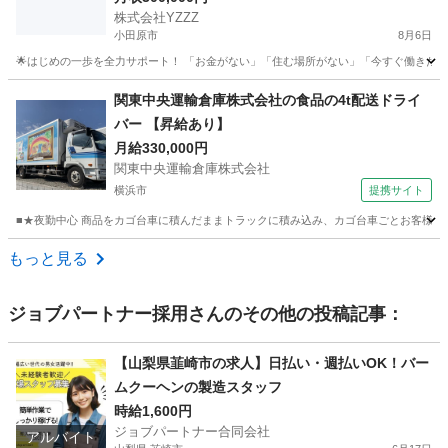
株式会社YZZZ
小田原市
8月6日
🌟はじめの一歩を全力サポート！ 「お金がない」「住む場所がない」「今すぐ働きたい」 
神奈川
小田原市
工場
社会保険
関東中央運輸倉庫株式会社の食品の4t配送ドライ
バー 【昇給あり】
月給330,000円
関東中央運輸倉庫株式会社
横浜市
提携サイト
■★夜勤中心 商品をカゴ台車に積んだままトラックに積み込み、カゴ台車ごとお客様の手
神奈川
横浜市
配送
もっと見る
ジョブパートナー採用
さんのその他の投稿記事：
【山梨県韮崎市の求人】日払い・週払いOK！バー
ムクーヘンの製造スタッフ
時給1,600円
ジョブパートナー合同会社
アルバイト