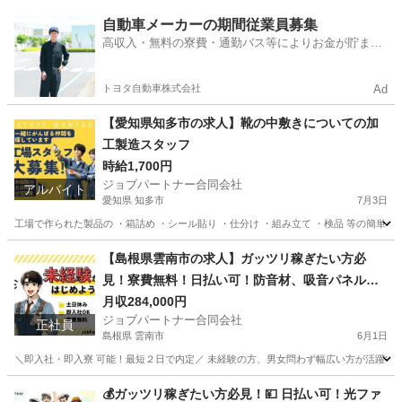
岐阜
海津市
工場
スタッフ
自動車メーカーの期間従業員募集
高収入・無料の寮費・通勤バス等によりお金が貯まり
やすい環境
トヨタ自動車株式会社
Ad
【愛知県知多市の求人】靴の中敷きについての加
工製造スタッフ
時給1,700円
ジョブパートナー合同会社
アルバイト
愛知県 知多市
7月3日
工場で作られた製品の ・箱詰め ・シール貼り ・仕分け ・組み立て ・検品 等の簡単な
愛知
知多市
工場
個室
【島根県雲南市の求人】ガッツリ稼ぎたい方必
見！寮費無料！日払い可！防音材、吸音パネル、
遮音カーテンの製造補助スタッフ！
月収284,000円
ジョブパートナー合同会社
正社員
島根県 雲南市
6月1日
＼即入社・即入寮 可能！最短２日で内定／ 未経験の方、男女問わず幅広い方が活躍中！ 学
島根
雲南市
工場
未経験
💰ガッツリ稼ぎたい方必見！💴 日払い可！光ファ