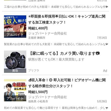
山梨県 韮崎市
6月17日
工場のお仕事が初めての方も大歓迎！ 未経験でも安心して始められるシンプルな作業から
山梨
韮崎市
工場
スタッフ
⭐即面接＆即採用🌟日払いOK！キャンプ道具に関
する加工検査スタッフ！
時給1,400円
ジョブパートナー合同会社
アルバイト
京都府 舞鶴市
7月14日
製造業のお仕事が初めての方も大歓迎！ 未経験でも安心して始められるシンプルな作業か
京都
舞鶴市
工場
スタッフ
【家に眠ってる】カメラ買い取ります📷
状態が悪くてもOK！最大限買取します
プリフラ
Ad
💰収入革命！😊 即入社可能！ビデオゲーム機に関
する軽作業仕分けスタッフ！
時給1,500円
ジョブパートナー合同会社
アルバイト
徳島県 小松島市
5月29日
初めての製造業でも安心して働ける環境です！ 最初は簡単な作業から始めて、少しずつス