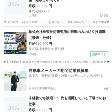
格・経験は不問です！
月収300,000円
株式会社YZZZ
大和市
8月6日
🌟はじめの一歩を全力サポート！ 「お金がない」「住む場所がない」「今すぐ働きたい」 
神奈川
大和市
工場
社会保険
株式会社検査技術研究所の日勤のみの組立技術職
【禁煙・分煙】
月給240,000円
株式会社検査技術研究所
川崎市
提携サイト
■【仕事内容】 超音波センサーの組立をお任せします。 いきなり難しい業務は任せません！
神奈川
川崎市
工場
自動車メーカーの期間従業員募集
高収入・無料の寮費・通勤バス等によりお金が貯まり
やすい環境
トヨタ自動車株式会社
Ad
未経験でも歓迎！50代も活躍している工場でのお
仕事
月収300,000円