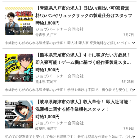
徳島
小松島市
工場
スタッフ
【青森県八戸市の求人】日払い/週払い可/寮費無
料/カバンやリュックサックの製造仕分けスタッフ
時給1,800円
ジョブパートナー合同会社
アルバイト
青森県 八戸市
7月7日
未経験から始められる製造業のお仕事！ 即入社 即入寮 寮費無料など嬉しいポイントが
青森
八戸市
工場
個室
【熊本県荒尾市の求人】すぐに稼ぎたい方必見！
即入寮可能！ゲーム機に基づく軽作業製造スタッ
フ
時給1,500円
ジョブパートナー合同会社
アルバイト
熊本県 荒尾市
6月23日
未経験から始められる製造業のお仕事！ 学歴や経験は不問で、初心者でも安心して始め
熊本
荒尾市
工場
スタッフ
【岐阜県海津市の求人】収入革命！ 即入社可能！
洗濯機に関する軽作業梱包スタッフ！
時給1,600円
ジョブパートナー合同会社
アルバイト
岐阜県 海津市
7月9日
初めての製造業でも安心して働ける環境です！ 最初は簡単な作業から始めて、少しずつス