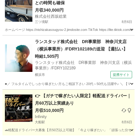
との時間も確保
月収340,000円
株式会社西坂総業
三ツ境駅
8月6日
ホームページ https://nishizakasougyou-2.jimdosite.com TikTok https://lite.tik
神奈川
横浜市
三ツ境駅
物流
未経験
ランスタッド株式会社 DR事業部 神奈川支店
（横浜事業所）/FDRY102189の送迎 【週払い】
時給1,505円
ランスタッド株式会社 DR事業部 神奈川支店（横浜
事業所）/FDRY102189
横浜市
提携サイト
■／ フルタイムでしっかり稼ぎたい方もご相談下さい 20代～50代も活躍中♪ ＼ 【マ
神奈川
横浜市
配送
👉 【ガチで稼ぎたい人限定】軽配送ドライバー｜
月60万以上実績あり
月収510,000円
Infinity
大船駅
8月6日
🚗軽配送ドライバー大募集【月50万以上可能】 「今より稼ぎたい」 「頑張った分ちゃんと収入