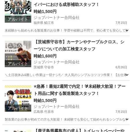
イバーにおける成形補助スタッフ！
時給1,500円
ジョブパートナー合同会社
アルバイト
福井県 鯖江市
7月15日
未経験から始められる製造業のお仕事！ 学歴や経験は不問で、初心者でも安心して始めら
福井
鯖江市
工場
スタッフ
【茨城県守谷市】カーテンやテーブルクロス、シ
ーツについての加工検査スタッフ
時給1,600円
ジョブパートナー合同会社
アルバイト
茨城県 守谷市
6月26日
＼土日祝休み&難しい作業は一切ナシ!!／ 大人気のシンプルコツコツ作業！ 【お仕事内容
茨城
守谷市
工場
スタッフ
⭐急募！最短2週間で内定！🔰未経験大歓迎！アー
ト用品に関する製造製造スタッフ！
時給1,500円
ジョブパートナー合同会社
アルバイト
広島県 竹原市
7月15日
製造業のお仕事が初めての方も大歓迎！ 未経験でも安心して始められるシンプルな作業か
広島
竹原市
工場
スタッフ
【鹿児島県霧島市の求人】トイレットペーパーや