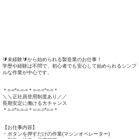
🔰未経験🔰から始められる製造業のお仕事！

学歴や経験は不問で、初心者でも安心して始められるシンプ
ルな作業が中心です。

＊=-=*=-=-=＊=-=-=*=-=＊

＼＼正社員登用制度あり／／

長期安定に働ける大チャンス

＊=-=*=-=-=＊=-=-=*=-=＊

【お仕事内容】 

・ボタンを押すだけの作業(マシンオペレーター)
