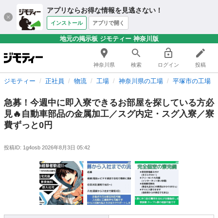
アプリならお得な情報を見逃さない！
インストール
アプリで開く
地元の掲示板 ジモティー 神奈川版
神奈川県
検索
ログイン
投稿
ジモティー
正社員
物流
工場
神奈川県の工場
平塚市の工場
急募！今週中に即入寮できるお部屋を探している方必
見🔥自動車部品の金属加工／スグ内定・スグ入寮／寮
費ずっと0円
投稿ID: 1g4osb
2026年8月3日 05:42