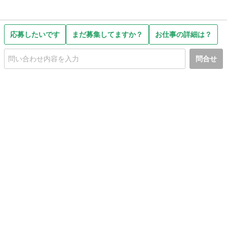
応募したいです
まだ募集してますか？
お仕事の詳細は？
問合せ
初めての方へ
利用規約
プライバシーポリシー
プライバシー・ステートメント
健全化に資する運用方針
お問い合わせ
運営会社
サイトマップ
ご利用ガイド
フリーワードで探す
PC版で表示
都道府県選択
特定商取引法の表示
利用者情報の外部送信について