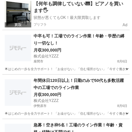
神奈川
鎌倉市
大船駅
ドライバー
未経験
【何年も調律していない🎹】ピアノを買い
ます🖐️
状態が悪くてもOK！最大限買取します
プリフラ
Ad
中卒も可！工場でのライン作業！年齢・学歴の縛
り一切なし！
月収300,000円
株式会社YZZZ
座間市
8月6日
🌟はじめの一歩を全力サポート！ 「お金がない」「住む場所がない」「今すぐ働きたい」 
神奈川
座間市
工場
社会保険
年間休日120日以上！日勤のみで50代も多数活躍
中の工場でのライン作業
月収300,000円
株式会社YZZZ
伊勢原市
8月6日
🌟はじめの一歩を全力サポート！ 「お金がない」「住む場所がない」「今すぐ働きたい」 
神奈川
伊勢原市
工場
社会保険
急募！空き枠5名！工場のライン作業！年齢・資