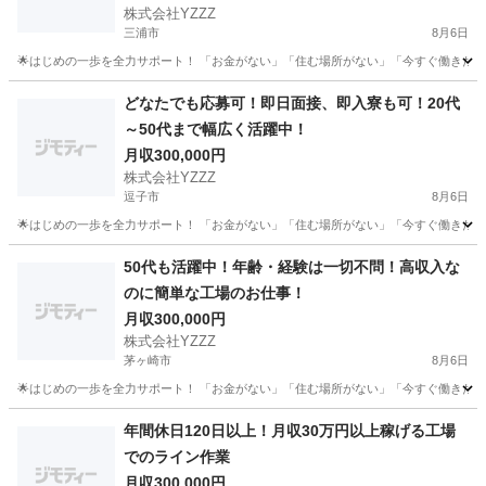
株式会社YZZZ
三浦市
8月6日
🌟はじめの一歩を全力サポート！ 「お金がない」「住む場所がない」「今すぐ働きたい」 
神奈川
三浦市
工場
未経験
どなたでも応募可！即日面接、即入寮も可！20代
～50代まで幅広く活躍中！
月収300,000円
株式会社YZZZ
逗子市
8月6日
🌟はじめの一歩を全力サポート！ 「お金がない」「住む場所がない」「今すぐ働きたい」 
神奈川
逗子市
工場
社会保険
50代も活躍中！年齢・経験は一切不問！高収入な
のに簡単な工場のお仕事！
月収300,000円
株式会社YZZZ
茅ヶ崎市
8月6日
🌟はじめの一歩を全力サポート！ 「お金がない」「住む場所がない」「今すぐ働きたい」 
神奈川
茅ヶ崎市
工場
社会保険
年間休日120日以上！月収30万円以上稼げる工場
でのライン作業
月収300,000円