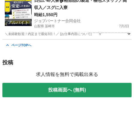
日払い即入寮🏠軽部品の製造・梱包スタッフ／高
収入／スグに入寮
時給1,550円
ジョブパートナー合同会社
アルバイト
山梨県 韮崎市
7月2日
＼未経験歓迎！内定まで最短3日！／ [お仕事内容について] ￣￣V￣￣￣￣￣￣￣￣￣
山梨
韮崎市
工場
スタッフ
ページTOPへ
投稿
求人情報を無料で掲載出来る
投稿画面へ (無料)