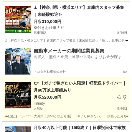
神奈川
鎌倉市
大船駅
宅配
未経験
⚓【神奈川県・横浜エリア】倉庫内スタッフ募集
｜未経験歓迎✨
月収310,000円
寮付きお仕事ナビ
馬車道駅
8月6日
⚓【神奈川県・横浜エリア】倉庫内スタッフ募集｜未経験歓迎✨ 「新しい仕事にチャレンジ
神奈川
横浜市
馬車道駅
工場
未経験
自動車メーカーの期間従業員募集
高収入・無料の寮費・通勤バス等によりお金が貯まり
やすい環境
トヨタ自動車株式会社
Ad
👉 【ガチで稼ぎたい人限定】軽配送ドライバー｜
月60万以上実績あり
月収520,000円
Infinity
大船駅
8月6日
🚗軽配送ドライバー大募集【月50万以上可能】 「今より稼ぎたい」 「頑張った分ちゃんと収入
神奈川
鎌倉市
大船駅
ドライバー
未経験
月収40万以上可能｜15時終了｜日曜祝日休で家族