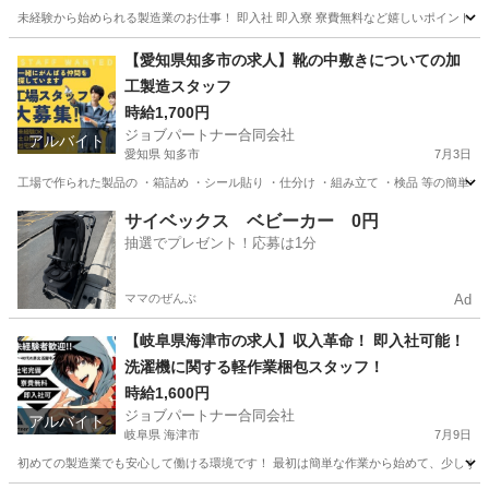
未経験から始められる製造業のお仕事！ 即入社 即入寮 寮費無料など嬉しいポイントが
青森
八戸市
工場
個室
【愛知県知多市の求人】靴の中敷きについての加
工製造スタッフ
時給1,700円
ジョブパートナー合同会社
アルバイト
愛知県 知多市
7月3日
工場で作られた製品の ・箱詰め ・シール貼り ・仕分け ・組み立て ・検品 等の簡単な
愛知
知多市
工場
個室
サイベックス ベビーカー 0円
抽選でプレゼント！応募は1分
ママのぜんぶ
Ad
【岐阜県海津市の求人】収入革命！ 即入社可能！
洗濯機に関する軽作業梱包スタッフ！
時給1,600円
ジョブパートナー合同会社
アルバイト
岐阜県 海津市
7月9日
初めての製造業でも安心して働ける環境です！ 最初は簡単な作業から始めて、少しずつス