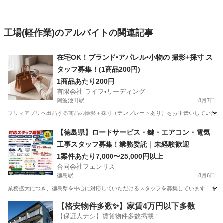
工場(軽作業)のアルバイトの関連記事
在宅OK！ブランド•アパレル•小物の 撮影+採寸 ス
タッフ募集！(1商品200円)
1商品あたり200円
有限会社 ライフ•リーディング
阿波池田駅
8月7日
フリマアプリへ出品する商品の撮影＋採寸（テンプレートあり）をお手伝いしていただける方を
徳島
三好市
阿波池田駅
その他
スタッフ
【徳島県】ロードサービス・鍵・エアコン・電気
工事スタッフ募集！業務委託｜未経験歓迎
1案件あたり7,000〜25,000円以上
合同会社フェンリス
徳島駅
8月6日
業務拡大につき、徳島県を中心に対応していただけるスタッフを募集しています！ 初期費
徳島
徳島市
徳島駅
軽作業
スタッフ
【格安物件多数✨】家賃4万円以下多数
【保証人ナシ】賃貸物件多数掲載！