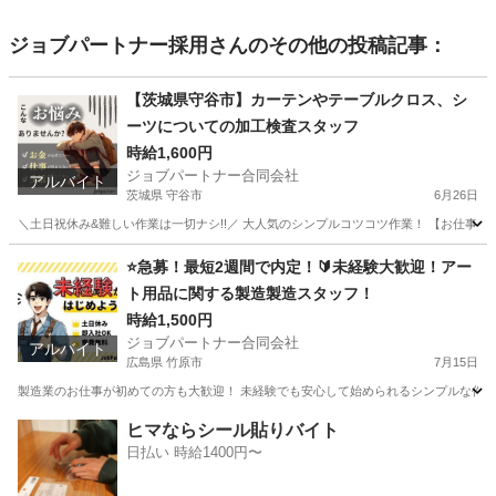
ジョブパートナー採用
さんのその他の投稿記事：
【茨城県守谷市】カーテンやテーブルクロス、シ
ーツについての加工検査スタッフ
時給1,600円
ジョブパートナー合同会社
アルバイト
茨城県 守谷市
6月26日
＼土日祝休み&難しい作業は一切ナシ!!／ 大人気のシンプルコツコツ作業！ 【お仕事内容
茨城
守谷市
工場
スタッフ
⭐急募！最短2週間で内定！🔰未経験大歓迎！アー
ト用品に関する製造製造スタッフ！
時給1,500円
ジョブパートナー合同会社
アルバイト
広島県 竹原市
7月15日
製造業のお仕事が初めての方も大歓迎！ 未経験でも安心して始められるシンプルな作業か
広島
竹原市
工場
スタッフ
ヒマならシール貼りバイト
日払い 時給1400円〜