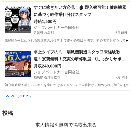
神奈川
相模原市
工場
スタッフ
すぐに稼ぎたい方必見！🏠 即入寮可能！健康機器
に基づく軽作業仕分けスタッフ
時給1,500円
ジョブパートナー合同会社
アルバイト
佐賀県 杵島郡
7月15日
未経験から始められる製造業のお仕事！ 学歴や経験は不問で、初心者でも安心して始めら
佐賀
杵島郡
工場
スタッフ
卓上タイプのミニ扇風機製造スタッフ未経験歓
迎！寮費無料！充実の研修制度 《しっかりサポー
トで安心スタート！》
月収240,000円
ジョブパートナー合同会社
正社員
福島県 会津若松市
7月30日
初心者歓迎！新しいスキルを身につけるチャンス♪ ✦未経験から始められる組立のお仕事！
福島
会津若松市
工場
未経験
ページTOPへ
投稿
求人情報を無料で掲載出来る