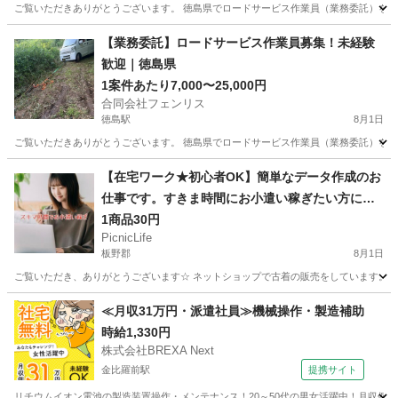
ご覧いただきありがとうございます。 徳島県でロードサービス作業員（業務委託）を募集
徳島
吉野川市
鴨島駅
軽作業
ロードサービス
【業務委託】ロードサービス作業員募集！未経験
歓迎｜徳島県
1案件あたり7,000〜25,000円
合同会社フェンリス
徳島駅
8月1日
ご覧いただきありがとうございます。 徳島県でロードサービス作業員（業務委託）を募集
徳島
徳島市
徳島駅
軽作業
ロードサービス
【在宅ワーク★初心者OK】簡単なデータ作成のお
仕事です。すきま時間にお小遣い稼ぎたい方にお
すすめ★
1商品30円
PicnicLife
板野郡
8月1日
ご覧いただき、ありがとうございます☆ ネットショップで古着の販売をしています。 事業拡
徳島
板野郡
その他
アンケート
≪月収31万円・派遣社員≫機械操作・製造補助
時給1,330円
株式会社BREXA Next
金比羅前駅
提携サイト
リチウムイオン電池の製造装置操作・メンテナンス！20～50代の男女活躍中！月収例2