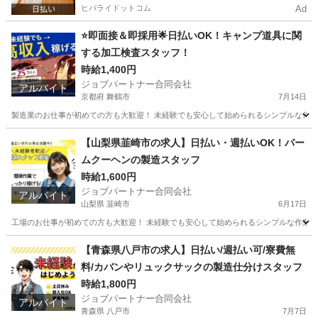
ヒバライドットコム
Ad
⭐即面接＆即採用🌟日払いOK！キャンプ道具に関
する加工検査スタッフ！
時給1,400円
ジョブパートナー合同会社
アルバイト
京都府 舞鶴市
7月14日
製造業のお仕事が初めての方も大歓迎！ 未経験でも安心して始められるシンプルな作業か
京都
舞鶴市
工場
スタッフ
【山梨県韮崎市の求人】日払い・週払いOK！バー
ムクーヘンの製造スタッフ
時給1,600円
ジョブパートナー合同会社
アルバイト
山梨県 韮崎市
6月17日
工場のお仕事が初めての方も大歓迎！ 未経験でも安心して始められるシンプルな作業から
山梨
韮崎市
工場
スタッフ
【青森県八戸市の求人】日払い/週払い可/寮費無
料/カバンやリュックサックの製造仕分けスタッフ
時給1,800円
ジョブパートナー合同会社
アルバイト
青森県 八戸市
7月7日