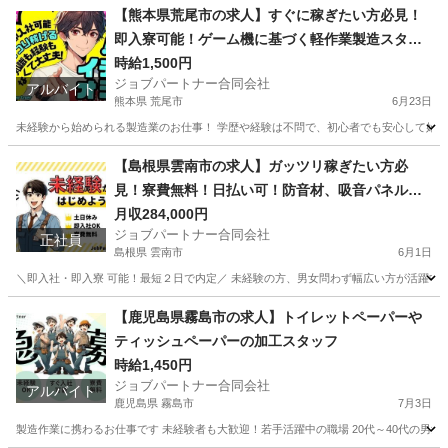
岐阜
海津市
工場
スタッフ
【熊本県荒尾市の求人】すぐに稼ぎたい方必見！
即入寮可能！ゲーム機に基づく軽作業製造スタッ
フ
時給1,500円
ジョブパートナー合同会社
アルバイト
熊本県 荒尾市
6月23日
未経験から始められる製造業のお仕事！ 学歴や経験は不問で、初心者でも安心して始め
熊本
荒尾市
工場
スタッフ
【島根県雲南市の求人】ガッツリ稼ぎたい方必
見！寮費無料！日払い可！防音材、吸音パネル、
遮音カーテンの製造補助スタッフ！
月収284,000円
ジョブパートナー合同会社
正社員
島根県 雲南市
6月1日
＼即入社・即入寮 可能！最短２日で内定／ 未経験の方、男女問わず幅広い方が活躍中！ 学
島根
雲南市
工場
未経験
【鹿児島県霧島市の求人】トイレットペーパーや
ティッシュペーパーの加工スタッフ
時給1,450円
ジョブパートナー合同会社
アルバイト
鹿児島県 霧島市
7月3日
製造作業に携わるお仕事です 未経験者も大歓迎！若手活躍中の職場 20代～40代の男女