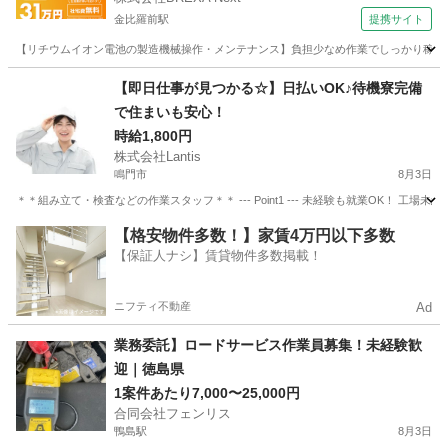
金比羅前駅
提携サイト
【リチウムイオン電池の製造機械操作・メンテナンス】負担少なめ作業でしっかり稼げる
徳島
金比羅前駅
その他
【即日仕事が見つかる☆】日払いOK♪待機寮完備
で住まいも安心！
時給1,800円
株式会社Lantis
鳴門市
8月3日
＊＊組み立て・検査などの作業スタッフ＊＊ --- Point1 --- 未経験も就業OK！
徳島
鳴門市
工場
スタッフ
【格安物件多数！】家賃4万円以下多数
【保証人ナシ】賃貸物件多数掲載！
ニフティ不動産
Ad
業務委託】ロードサービス作業員募集！未経験歓
迎｜徳島県
1案件あたり7,000〜25,000円
合同会社フェンリス
鴨島駅
8月3日