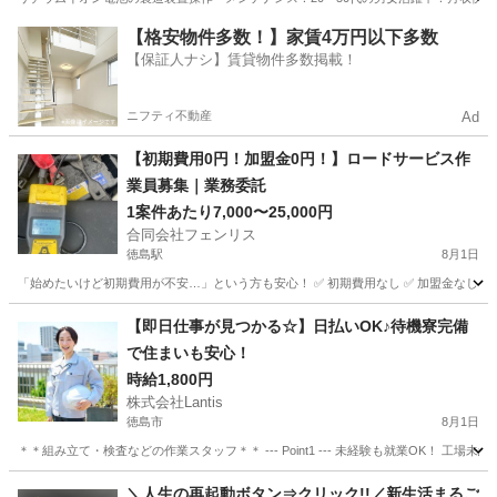
徳島
金比羅前駅
その他
【格安物件多数！】家賃4万円以下多数
【保証人ナシ】賃貸物件多数掲載！
ニフティ不動産
Ad
【初期費用0円！加盟金0円！】ロードサービス作
業員募集｜業務委託
1案件あたり7,000〜25,000円
合同会社フェンリス
徳島駅
8月1日
「始めたいけど初期費用が不安…」という方も安心！ ✅ 初期費用なし ✅ 加盟金なし ✅ 道
徳島
徳島市
徳島駅
軽作業
ロードサービス
【即日仕事が見つかる☆】日払いOK♪待機寮完備
で住まいも安心！
時給1,800円
株式会社Lantis
徳島市
8月1日
＊＊組み立て・検査などの作業スタッフ＊＊ --- Point1 --- 未経験も就業OK！
徳島
徳島市
工場
スタッフ
＼人生の再起動ボタン⇒クリック!!／新生活まるご