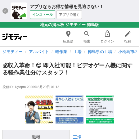
アプリならお得な情報を見逃さない！
インストール
アプリで開く
地元の掲示板 ジモティー 徳島版
徳島県
検索
ログイン
投稿
ジモティー
アルバイト
軽作業
工場
徳島県の工場
小松島市の
💰収入革命！😊 即入社可能！ビデオゲーム機に関す
る軽作業仕分けスタッフ！
投稿ID: 1gfopm
2026年5月29日 01:13
職種
工場