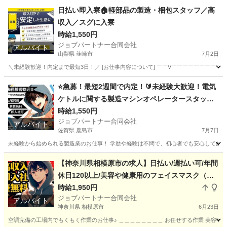
鹿児島
霧島市
工場
スタッフ
日払い即入寮🏠軽部品の製造・梱包スタッフ／高
収入／スグに入寮
時給1,550円
ジョブパートナー合同会社
アルバイト
山梨県 韮崎市
7月2日
＼未経験歓迎！内定まで最短3日！／ [お仕事内容について] ￣￣V￣￣￣￣￣￣￣￣￣
山梨
韮崎市
工場
スタッフ
⭐急募！最短2週間で内定！🔰未経験大歓迎！電気
ケトルに関する製造マシンオペレータースタッ
フ！
時給1,550円
ジョブパートナー合同会社
アルバイト
佐賀県 鹿島市
7月7日
未経験から始められる製造業のお仕事！ 学歴や経験は不問で、初心者でも安心して始めら
佐賀
鹿島市
工場
時給
【神奈川県相模原市の求人】日払い/週払い可/年間
休日120以上/美容や健康用のフェイスマスク（シ
ートマスク）の製造スタッフ
時給1,950円
ジョブパートナー合同会社
アルバイト
神奈川県 相模原市
6月23日
空調完備の工場内でもくもく作業のお仕事♪ ＿＿＿＿＿＿＿＿ お任せする作業 美容や健