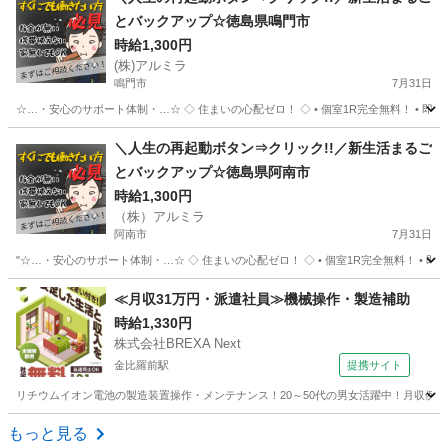
とバックアップ☆徳島県鳴門市
時給1,300円
(株)アルミラ
鳴門市
7月31日
☆…・安心のサポート体制・…☆ ◇ 住まいの心配ゼロ！ ◇ • 個室1R完全無料！ • 即日入
徳島
鳴門市
工場
完全無料
＼人生の再起動ボタン⇒クリック!!／新生活まるご
とバックアップ☆徳島県阿南市
時給1,300円
（株）アルミラ
阿南市
7月31日
"☆…・安心のサポート体制・…☆ ◇ 住まいの心配ゼロ！ ◇ • 個室1R完全無料！ • 即日
徳島
阿南市
工場
完全無料
≪月収31万円・派遣社員≫機械操作・製造補助
時給1,330円
株式会社BREXA Next
金比羅前駅
提携サイト
リチウムイオン電池の製造装置操作・メンテナンス！20～50代の男女活躍中！月収例2
徳島
金比羅前駅
その他
もっと見る