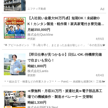
ニフティ不動産
Ad
【入社祝い金最大90万円💰】短期OK！未経験O
K！カンタン製造・軽作業！家具家電付き寮完備
🏠
月給350,000円
株式会社Quickline
坪尻駅
8月5日
"🌟 アピールポイント 「手っ取り早く、まとまったお金が欲しい！」 「今の生活を抜け
徳島
徳島市
坪尻駅
工場
時給
【即日仕事が見つかる☆】日払いOK♪待機寮完備
で住まいも安心！
時給1,800円
株式会社Lantis
那賀郡
8月4日
＊＊組み立て・検査などの作業スタッフ＊＊ --- Point1 --- 未経験も就業OK！
徳島
那賀郡
工場
スタッフ
≪寮無料・月収31万円・派遣社員≫電子部品系工
場での機械操作・製造オペレーター 交替制
時給1,330円
株式会社BREXA Next