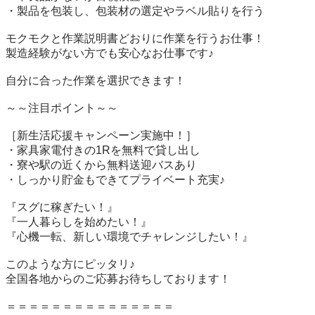
・製品を包装し、包装材の選定やラベル貼りを行う

モクモクと作業説明書どおりに作業を行うお仕事！

製造経験がない方でも安心なお仕事です♪

自分に合った作業を選択できます！

～～注目ポイント～～

［新生活応援キャンペーン実施中！］

・家具家電付きの1Rを無料で貸し出し

・寮や駅の近くから無料送迎バスあり

・しっかり貯金もできてプライベート充実♪

『スグに稼ぎたい！』

『一人暮らしを始めたい！』

『心機一転、新しい環境でチャレンジしたい！』

このような方にピッタリ♪

全国各地からのご応募お待ちしております！

＝＝＝＝＝＝＝＝＝＝＝＝＝＝＝
