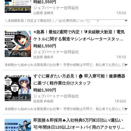
時給1,550円
ジョブパートナー合同会社
アルバイト
山梨県 韮崎市
7月2日
＼未経験歓迎！内定まで最短3日！／ [お仕事内容について] ￣￣V￣￣￣￣￣￣￣￣￣
山梨
韮崎市
工場
スタッフ
⭐急募！最短2週間で内定！🔰未経験大歓迎！電気
ケトルに関する製造マシンオペレータースタッ
フ！
時給1,550円
ジョブパートナー合同会社
アルバイト
佐賀県 鹿島市
7月7日
未経験から始められる製造業のお仕事！ 学歴や経験は不問で、初心者でも安心して始めら
佐賀
鹿島市
工場
時給
すぐに稼ぎたい方必見！🏠 即入寮可能！健康機器
に基づく軽作業仕分けスタッフ
時給1,500円
ジョブパートナー合同会社
アルバイト
佐賀県 杵島郡
7月15日
未経験から始められる製造業のお仕事！ 学歴や経験は不問で、初心者でも安心して始めら
佐賀
杵島郡
工場
スタッフ
即面接＆即採用🔥入社特典5万円💴日払い/週払い
可/年間休日120以上/オートバイ用のアクセサリー