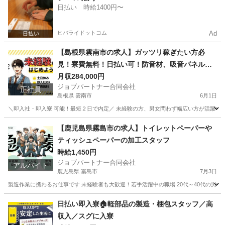
日払い 時給1400円〜
ヒバライドットコム
Ad
【島根県雲南市の求人】ガッツリ稼ぎたい方必
見！寮費無料！日払い可！防音材、吸音パネル、
遮音カーテンの製造補助スタッフ！
月収284,000円
ジョブパートナー合同会社
正社員
島根県 雲南市
6月1日
＼即入社・即入寮 可能！最短２日で内定／ 未経験の方、男女問わず幅広い方が活躍中！ 学
島根
雲南市
工場
未経験
【鹿児島県霧島市の求人】トイレットペーパーや
ティッシュペーパーの加工スタッフ
時給1,450円
ジョブパートナー合同会社
アルバイト
鹿児島県 霧島市
7月3日
製造作業に携わるお仕事です 未経験者も大歓迎！若手活躍中の職場 20代～40代の男女
鹿児島
霧島市
工場
スタッフ
日払い即入寮🏠軽部品の製造・梱包スタッフ／高
収入／スグに入寮