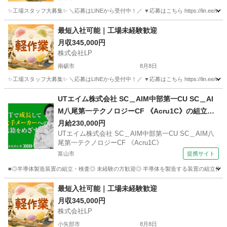
✨工場スタッフ大募集✨ ＼応募はLINEから受付中！／ ▼応募はこちら https://lin.e
富山
射水市
工場
最短入社可能｜工場未経験歓迎
月収345,000円
株式会社LP
南砺市
8月8日
✨工場スタッフ大募集✨ ＼応募はLINEから受付中！／ ▼応募はこちら https://lin.e
富山
南砺市
工場
未経験
UTエイム株式会社 SC＿AIM中部第一CU SC＿AI
M八尾第一テクノロジーCF 《Acru1C》の組立・
配線・配管・試験・確認 【車通勤OK】
月給230,000円
UTエイム株式会社 SC＿AIM中部第一CU SC＿AIM八
尾第一テクノロジーCF 《Acru1C》
富山市
提携サイト
■◎半導体製造装置の組立・検査◎ 未経験の方歓迎◎ 半導体を製造する装置の組立作業な
富山
富山市
工場
最短入社可能｜工場未経験歓迎
月収345,000円
株式会社LP
小矢部市
8月8日