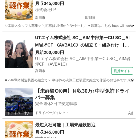
月収345,000円
株式会社LP
滑川市
8月8日
✨工場スタッフ大募集✨ ＼応募はLINEから受付中！／ ▼応募はこちら https://lin.e
富山
滑川市
工場
未経験
UTエイム株式会社 SC＿AIM中部第一CU SC＿AI
M岩坪CF 《AVBA1C》の組立て・組み付け 【制
服貸与】
月給200,000円
UTエイム株式会社 SC＿AIM中部第一CU SC＿AIM岩
坪CF 《AVBA1C》
高岡市
提携サイト
■＜半導体製造装置の組立て＞ 半導体の洗浄工程装置の組立て作業のお仕事です 未経験歓
富山
高岡市
工場
【未経験OK🚚】月収30万↑中型免許ドライ
バー募集
完全週休2日で安定転職
ドライバーダイレクト
Ad
最短入社可能｜工場未経験歓迎
月収345,000円