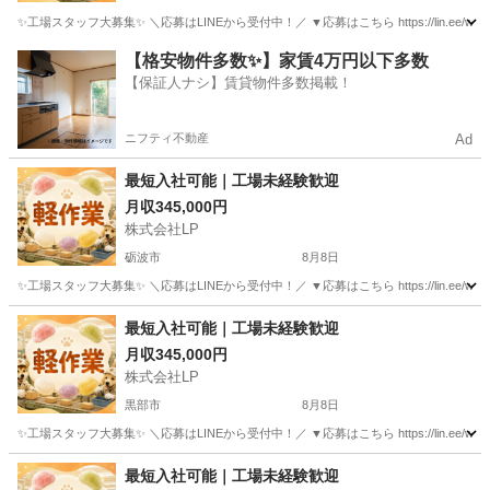
✨工場スタッフ大募集✨ ＼応募はLINEから受付中！／ ▼応募はこちら https://lin.e
富山
小矢部市
工場
【格安物件多数✨】家賃4万円以下多数
【保証人ナシ】賃貸物件多数掲載！
ニフティ不動産
Ad
最短入社可能｜工場未経験歓迎
月収345,000円
株式会社LP
砺波市
8月8日
✨工場スタッフ大募集✨ ＼応募はLINEから受付中！／ ▼応募はこちら https://lin.e
富山
砺波市
工場
最短入社可能｜工場未経験歓迎
月収345,000円
株式会社LP
黒部市
8月8日
✨工場スタッフ大募集✨ ＼応募はLINEから受付中！／ ▼応募はこちら https://lin.e
富山
黒部市
工場
未経験
最短入社可能｜工場未経験歓迎