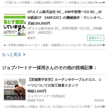
✨工場スタッフ大募集✨ ＼応募はLINEから受付中！／ ▼応募はこちら https://lin.e
富山
富山市
工場
未経験
UTエイム株式会社 SC＿AIM中部第一CU SC＿AI
M砺波CF 《ABFZ2C》の機械操作・マシンオペレ
ーター・検査 【職場見学OKまたは説明会あり】
月給180,000円
UTエイム株式会社 SC＿AIM中部第一CU SC＿AIM砺
波CF 《ABFZ2C》
砺波市
提携サイト
■＜半導体の製造オペレーター・検査＞ 車載用やイメージセンサー等に使われる半導体の製
富山
砺波市
工場
もっと見る
ジョブパートナー採用
さんのその他の投稿記事：
【茨城県守谷市】カーテンやテーブルクロス、シ
ーツについての加工検査スタッフ
時給1,600円
ジョブパートナー合同会社
アルバイト
茨城県 守谷市
6月26日
＼土日祝休み&難しい作業は一切ナシ!!／ 大人気のシンプルコツコツ作業！ 【お仕事内容