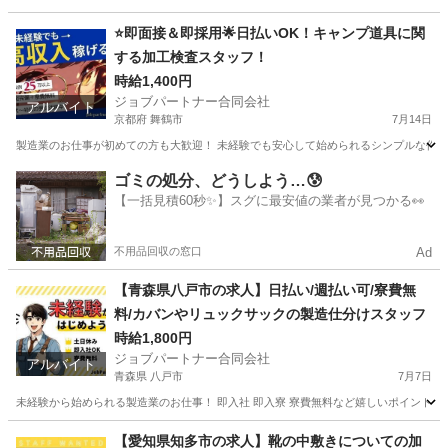
茨城
守谷市
工場
スタッフ
⭐即面接＆即採用🌟日払いOK！キャンプ道具に関
する加工検査スタッフ！
時給1,400円
ジョブパートナー合同会社
アルバイト
京都府 舞鶴市
7月14日
製造業のお仕事が初めての方も大歓迎！ 未経験でも安心して始められるシンプルな作業か
京都
舞鶴市
工場
スタッフ
ゴミの処分、どうしよう…😰
【一括見積60秒✨】スグに最安値の業者が見つかる👀
不用品回収の窓口
Ad
【青森県八戸市の求人】日払い/週払い可/寮費無
料/カバンやリュックサックの製造仕分けスタッフ
時給1,800円
ジョブパートナー合同会社
アルバイト
青森県 八戸市
7月7日
未経験から始められる製造業のお仕事！ 即入社 即入寮 寮費無料など嬉しいポイントが
青森
八戸市
工場
個室
【愛知県知多市の求人】靴の中敷きについての加