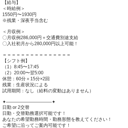
【給与】

＜時給例＞

1550円〜1930円

※残業・深夜手当含む

＜月収例＞

〇月収例286,000円＋交通費別途支給

〇入社初月から280,000円以上可能！

＝＝＝＝＝＝＝＝＝＝＝＝＝＝＝

【シフト例】

（1）8:45〜17:45

（2）20:00〜翌5:00

休憩：60分＋15分×2回

残業：生産状況による

試用期間：なし（給料の変動はありません）

✦——————————✦

日勤 or 2交替

日勤・交替勤務選択可能です！

あなたの希望勤務時間・勤務形態を教えてください！

ご希望に沿ってご案内可能です！
