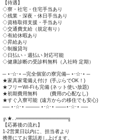
【待遇】

◇寮・社宅・住宅手当あり

◇残業・深夜・休日手当あり

◇資格取得支援・手当あり

◇交通費支給（規定有り）

◇有給休暇あり

◇昇給あり

◇制服貸与

◇日払い・週払い 対応可能

◇健康診断の受診料無料（入社時 定期）

─ ⋆⋅☆⋅⋆ ─完全個室の寮完備─ ⋆⋅☆⋅⋆ ─

★家具家電備え付け  (手ぶらでOK！)

★フリーWi-Fiも完備 (ネット使い放題)

★初期費用無料　　  (費用の心配なし)

★すぐ入寮可能  (遠方からの移住でも安心)

── ⋆⋅☆⋅⋆ ──── ⋆⋅☆⋅⋆ ───⋆⋅☆⋅⋆ ──

╔.★. .═══════════════╗

【応募後の流れ】

1-2営業日以内に、担当者より

携帯にてお電話差し上げます。
