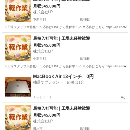
月収345,000円
株式会社LP
下新川郡
8月8日
✨工場スタッフ大募集✨ ＼応募はLINEから受付中！／ ▼応募はこちら https://lin.e
富山
下新川郡
工場
最短入社可能｜工場未経験歓迎
月収345,000円
株式会社LP
中新川郡
8月8日
✨工場スタッフ大募集✨ ＼応募はLINEから受付中！／ ▼応募はこちら https://lin.e
富山
中新川郡
工場
未経験
MacBook Air 13インチ 0円
抽選でプレゼント！応募は1分
くらしノート
Ad
最短入社可能｜工場未経験歓迎
月収345,000円
株式会社LP
射水市
8月8日