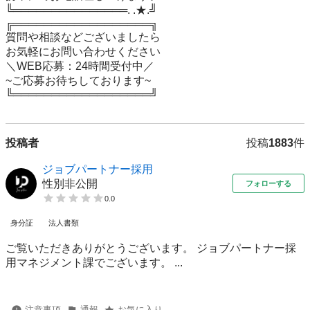
╚═══════════════. .★.╝

╔══════════════════╗

質問や相談などございましたら

お気軽にお問い合わせください

＼WEB応募：24時間受付中／

~ご応募お待ちしております~

╚══════════════════╝
投稿者
投稿
1883
件
ジョブパートナー採用
性別非公開
フォローする
0.0
身分証
法人書類
ご覧いただきありがとうございます。 ジョブパートナー採
用マネジメント課でございます。 ...
注意事項
通報
お気に入り