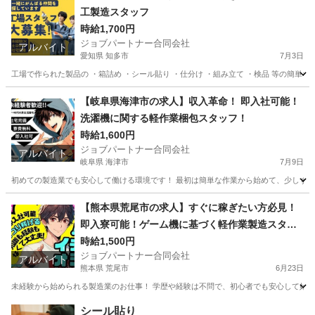
工製造スタッフ
時給1,700円
ジョブパートナー合同会社
アルバイト
愛知県 知多市
7月3日
工場で作られた製品の ・箱詰め ・シール貼り ・仕分け ・組み立て ・検品 等の簡単な
愛知
知多市
工場
個室
【岐阜県海津市の求人】収入革命！ 即入社可能！
洗濯機に関する軽作業梱包スタッフ！
時給1,600円
ジョブパートナー合同会社
アルバイト
岐阜県 海津市
7月9日
初めての製造業でも安心して働ける環境です！ 最初は簡単な作業から始めて、少しずつス
岐阜
海津市
工場
スタッフ
【熊本県荒尾市の求人】すぐに稼ぎたい方必見！
即入寮可能！ゲーム機に基づく軽作業製造スタッ
フ
時給1,500円
ジョブパートナー合同会社
アルバイト
熊本県 荒尾市
6月23日
未経験から始められる製造業のお仕事！ 学歴や経験は不問で、初心者でも安心して始め
熊本
荒尾市
工場
スタッフ
シール貼り