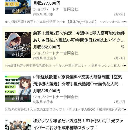
（ヘルメット、グローブ、シートカバーなど）に
月収277,000円
ジョブパートナー合同会社
関する軽作業マシンオペレーター
正社員
静岡県 島田市
7月22日
★＼経験不問！若手ミドル世代活躍中／★ 【具体的な仕事内容】 ・マシンオペレーター 
静岡
島田市
工場
オペレーター
急募！最短2日で内定！今週中に即入寮可能な物件
あり🔥日払い/週払い可/年間休日120以上/バイクや
自転車用のヘルメットに関する軽作業補助
月収352,000円
ジョブパートナー合同会社
正社員
静岡県 富士宮市
7月21日
✨未経験歓迎✨若手世代活躍中◎ ＜主なお仕事内容は？＞ ・原料をマシンに投入 ・スイ
静岡
富士宮市
工場
未経験
✅未経験歓迎 ✅寮費無料✅充実の研修制度【空気
清浄機の製造】☆若手世代活躍中☆面倒な人間関
係はナシ！
月収325,000円
ジョブパートナー合同会社
正社員
鳥取県 米子市
7月22日
お急ぎの方必見！大人気の工場スタッフ！ ＊即入社×即入寮OK ＊家具家電付きのワンル
鳥取
米子市
工場
未経験
💰ガッツリ稼ぎたい方必見！💴 日払い可！光ファ
イバーにおける成形補助スタッフ！