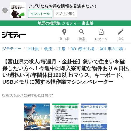
アプリならお得な情報を見逃さない！
インストール
アプリで開く
地元の掲示板 ジモティー 富山版
富山県
検索
ログイン
投稿
ジモティー
正社員
物流
工場
富山県の工場
富山市の工場
【富山県の求人/毎週月・金赴任】急いで住まいを確
保したい方へ！今週中に即入寮可能な物件あり🔥日払
い/週払い可/年間休日120以上/マウス、キーボード、
USBメモリに関する軽作業マシンオペレーター
投稿ID: 1gjbo7
2026年6月1日 01:37