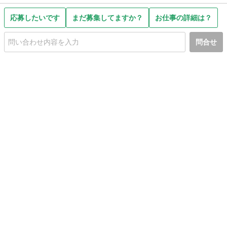
応募したいです
まだ募集してますか？
お仕事の詳細は？
問合せ
初めての方へ
利用規約
プライバシーポリシー
プライバシー・ステートメント
健全化に資する運用方針
お問い合わせ
運営会社
サイトマップ
ご利用ガイド
フリーワードで探す
PC版で表示
都道府県選択
特定商取引法の表示
利用者情報の外部送信について