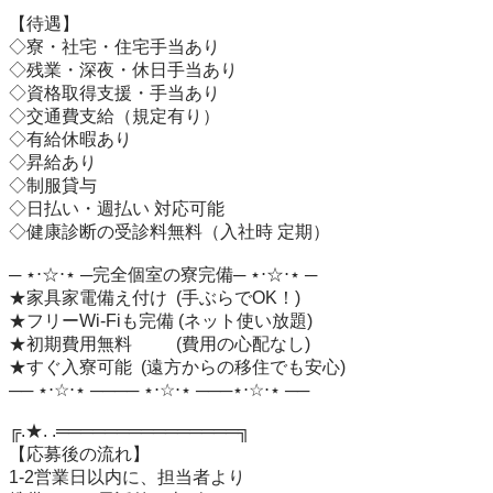
【待遇】

◇寮・社宅・住宅手当あり

◇残業・深夜・休日手当あり

◇資格取得支援・手当あり

◇交通費支給（規定有り）

◇有給休暇あり

◇昇給あり

◇制服貸与

◇日払い・週払い 対応可能

◇健康診断の受診料無料（入社時 定期）

─ ⋆⋅☆⋅⋆ ─完全個室の寮完備─ ⋆⋅☆⋅⋆ ─

★家具家電備え付け  (手ぶらでOK！)

★フリーWi-Fiも完備 (ネット使い放題)

★初期費用無料　　  (費用の心配なし)

★すぐ入寮可能  (遠方からの移住でも安心)

── ⋆⋅☆⋅⋆ ──── ⋆⋅☆⋅⋆ ───⋆⋅☆⋅⋆ ──

╔.★. .═══════════════╗

【応募後の流れ】

1-2営業日以内に、担当者より
