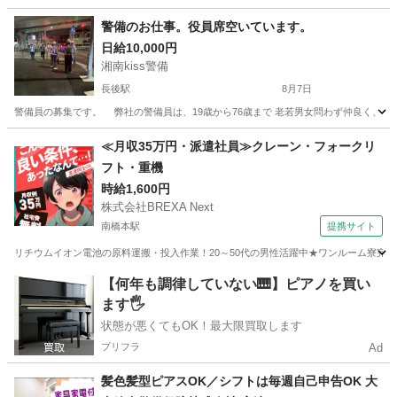
神奈川
横浜市
警備員
午前中
警備のお仕事。役員席空いています。
日給10,000円
湘南kiss警備
長後駅
8月7日
警備員の募集です。 弊社の警備員は、19歳から76歳まで 老若男女問わず仲良く、日々
神奈川
藤沢市
長後駅
警備員
≪月収35万円・派遣社員≫クレーン・フォークリ
フト・重機
時給1,600円
株式会社BREXA Next
南橋本駅
提携サイト
リチウムイオン電池の原料運搬・投入作業！20～50代の男性活躍中★ワンルーム寮完備
神奈川
相模原市
南橋本駅
その他
【何年も調律していない🎹】ピアノを買い
ます🖐️
状態が悪くてもOK！最大限買取します
プリフラ
Ad
髪色髪型ピアスOK／シフトは毎週自己申告OK 大