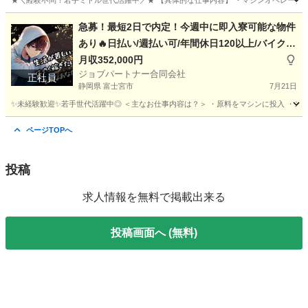
★＼経験不問！若手ミドル世代活躍中／★ 【具体的な仕事内容】 ・マシンオペレーター 
静岡
島田市
工場
オペレーター
急募！最短2日で内定！今週中に即入寮可能な物件
あり🔥日払い/週払い可/年間休日120以上/バイクや
自転車用のヘルメットに関する軽作業補助
月収352,000円
ジョブパートナー合同会社
正社員
静岡県 富士宮市
7月21日
✨未経験歓迎✨若手世代活躍中◎ ＜主なお仕事内容は？＞ ・原料をマシンに投入 ・スイ
静岡
富士宮市
工場
未経験
ページTOPへ
投稿
求人情報を無料で掲載出来る
投稿画面へ (無料)