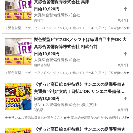
真綜合警備保障株式会社 高津
日給10,920円
大真綜合警備保障株式会社
川崎市
8月7日
＜髪色髪型、ヒゲ、ピアスOK＞ ジブンらしく働いてモチベUP('▽' * ) 「家が無い
神奈川
川崎市
警備員
髪色髪型ピアスOK／シフトは毎週自己申告OK 大
真綜合警備保障株式会社 相武台前
日給10,920円
大真綜合警備保障株式会社
相武台前駅
8月7日
＜髪色髪型、ヒゲ、ピアスOK＞ ジブンらしく働いてモチベUP('▽' * ) 「家が無い
神奈川
座間市
相武台前駅
警備員
《ずっと高日給＆好待遇》サンエスの誘導警備★
交通費”全額”支給！日払いOK サンエス警備保障
株式会社 横浜支社 関内
日給13,500円
サンエス警備保障株式会社 横浜支社
関内駅
8月7日
★★サンエス警備は毎日お仕事たくさん★★ 基本給が高額なのが自慢♪未経験も大歓迎！
神奈川
横浜市
関内駅
警備員
サンエス警備保障株式会社
《ずっと高日給＆好待遇》サンエスの誘導警備★