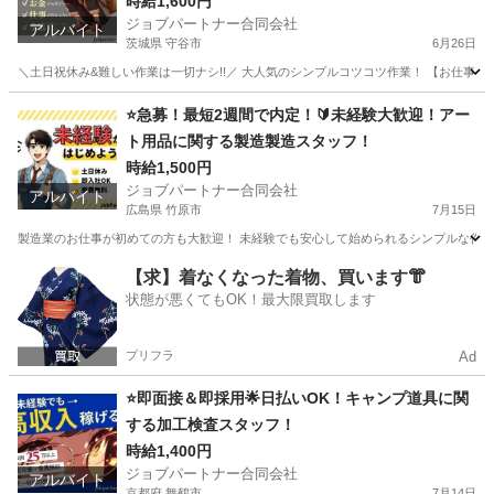
時給1,600円
ジョブパートナー合同会社
アルバイト
茨城県 守谷市
6月26日
＼土日祝休み&難しい作業は一切ナシ!!／ 大人気のシンプルコツコツ作業！ 【お仕事内容
茨城
守谷市
工場
スタッフ
⭐急募！最短2週間で内定！🔰未経験大歓迎！アー
ト用品に関する製造製造スタッフ！
時給1,500円
ジョブパートナー合同会社
アルバイト
広島県 竹原市
7月15日
製造業のお仕事が初めての方も大歓迎！ 未経験でも安心して始められるシンプルな作業か
広島
竹原市
工場
スタッフ
【求】着なくなった着物、買います👘
状態が悪くてもOK！最大限買取します
プリフラ
Ad
⭐即面接＆即採用🌟日払いOK！キャンプ道具に関
する加工検査スタッフ！
時給1,400円
ジョブパートナー合同会社
アルバイト
京都府 舞鶴市
7月14日