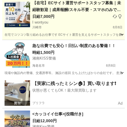
【在宅】ECサイト運営サポートスタッフ募集｜未
経験歓迎｜成果報酬/スキル不要・スマホのみでO
K
日給7,000円
I wontyou
川崎市
8月8日
在宅でコツコツ取り組めるお仕事です ECサイト運営を支えるサポートスタッフを募集し
神奈川
川崎市
軽作業
スタッフ
急な出費でも安心！日払い制度のある警備！！
時給1,500円
湘南KISS警備
海老名市
8月8日
現場や施設内の警備、交通誘導等。 施設の巡回 立ち上げたばかりの会社です。 意見が
神奈川
海老名市
警備員
東京
町田市
警備員
給料
【実家に残ったミシン🏠】買い取ります❗️
状態が悪くてもOK！最大限買取します
プリフラ
Ad
<カッコイイ仕事>[役職付き]
日給12,000円
湘南Kiss警備