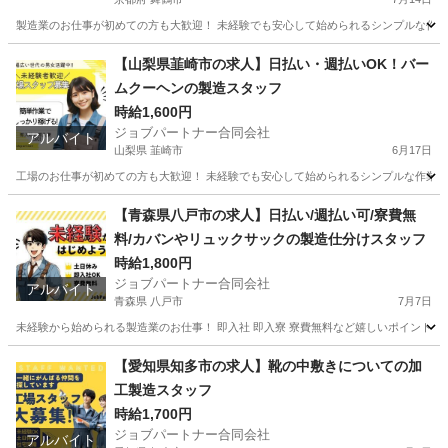
製造業のお仕事が初めての方も大歓迎！ 未経験でも安心して始められるシンプルな作業か
京都
舞鶴市
工場
スタッフ
【山梨県韮崎市の求人】日払い・週払いOK！バー
ムクーヘンの製造スタッフ
時給1,600円
ジョブパートナー合同会社
アルバイト
山梨県 韮崎市
6月17日
工場のお仕事が初めての方も大歓迎！ 未経験でも安心して始められるシンプルな作業から
山梨
韮崎市
工場
スタッフ
【青森県八戸市の求人】日払い/週払い可/寮費無
料/カバンやリュックサックの製造仕分けスタッフ
時給1,800円
ジョブパートナー合同会社
アルバイト
青森県 八戸市
7月7日
未経験から始められる製造業のお仕事！ 即入社 即入寮 寮費無料など嬉しいポイントが
青森
八戸市
工場
個室
【愛知県知多市の求人】靴の中敷きについての加
工製造スタッフ
時給1,700円
ジョブパートナー合同会社
アルバイト