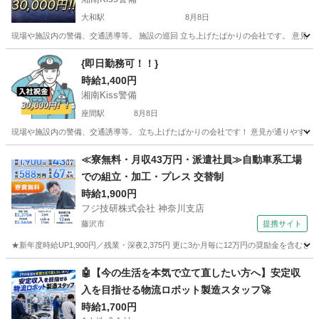
大和駅
8月8日
現場や施設内の警備、交通誘導等。 施設の巡回 立ち上げたばかりの会社です。 意見が
神奈川
大和市
大和駅
警備員
給料
{即日勤務可！！}
時給1,400円
湘南Kiss警備
座間駅
8月8日
現場や施設内の警備、交通誘導等。 立ち上げたばかりの会社です！ 意見が通りやすいで
神奈川
座間市
座間駅
警備員
給料
≪寮無料・月収43万円・派遣社員≫自動車系工場
での組立・加工・プレス 交替制
時給1,900円
フジ技研株式会社 神奈川支店
藤沢市
提携サイト
★新年度時給UP1,900円／残業・深夜2,375円 更に3か月毎に12万円の奨励金を含む
神奈川
藤沢市
その他
🤖【今の生活を本気で立て直したい方へ】安定収
入を目指せる物流ロボット製造スタッフ🚀
時給1,700円