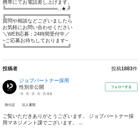
携帯にてお電話差し上げます。

╚═══════════════. .★.╝

╔══════════════════╗

質問や相談などございましたら

お気軽にお問い合わせください

＼WEB応募：24時間受付中／

~ご応募お待ちしております~

╚══════════════════╝
投稿者
投稿
1883
件
ジョブパートナー採用
性別非公開
フォローする
0.0
身分証
法人書類
ご覧いただきありがとうございます。 ジョブパートナー採
用マネジメント課でございます。 ...