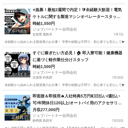
山梨
韮崎市
工場
スタッフ
⭐急募！最短2週間で内定！🔰未経験大歓迎！電気
ケトルに関する製造マシンオペレータースタッ
フ！
時給1,550円
ジョブパートナー合同会社
アルバイト
佐賀県 鹿島市
7月7日
未経験から始められる製造業のお仕事！ 学歴や経験は不問で、初心者でも安心して始めら
佐賀
鹿島市
工場
時給
すぐに稼ぎたい方必見！🏠 即入寮可能！健康機器
に基づく軽作業仕分けスタッフ
時給1,500円
ジョブパートナー合同会社
アルバイト
佐賀県 杵島郡
7月15日
未経験から始められる製造業のお仕事！ 学歴や経験は不問で、初心者でも安心して始めら
佐賀
杵島郡
工場
スタッフ
即面接＆即採用🔥入社特典5万円💴日払い/週払い
可/年間休日120以上/オートバイ用のアクセサリー
（ヘルメット、グローブ、シートカバーなど）に
月収277,000円
ジョブパートナー合同会社
関する軽作業マシンオペレーター
正社員
静岡県 島田市
7月22日