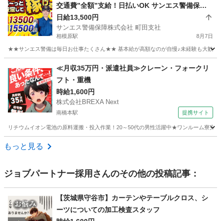
交通費”全額”支給！日払いOK サンエス警備保障
株式会社 町田支社 相模原
日給13,500円
サンエス警備保障株式会社 町田支社
相模原駅
8月7日
★★サンエス警備は毎日お仕事たくさん★★ 基本給が高額なのが自慢♪未経験も大歓迎！
神奈川
相模原市
相模原駅
警備員
≪月収35万円・派遣社員≫クレーン・フォークリ
フト・重機
サンエス警備保障株式会社
時給1,600円
株式会社BREXA Next
南橋本駅
提携サイト
リチウムイオン電池の原料運搬・投入作業！20～50代の男性活躍中★ワンルーム寮完備
神奈川
相模原市
南橋本駅
その他
もっと見る
ジョブパートナー採用
さんのその他の投稿記事：
【茨城県守谷市】カーテンやテーブルクロス、シ
ーツについての加工検査スタッフ