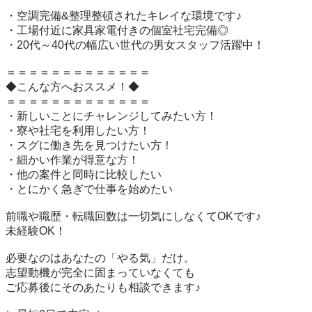
￣￣￣￣￣￣￣

・空調完備&整理整頓されたキレイな環境です♪

・工場付近に家具家電付きの個室社宅完備◎

・20代～40代の幅広い世代の男女スタッフ活躍中！

＝＝＝＝＝＝＝＝＝＝＝＝＝

◆こんな方へおススメ！◆

＝＝＝＝＝＝＝＝＝＝＝＝＝

・新しいことにチャレンジしてみたい方！

・寮や社宅を利用したい方！

・スグに働き先を見つけたい方！

・細かい作業が得意な方！

・他の案件と同時に比較したい

・とにかく急ぎで仕事を始めたい

前職や職歴・転職回数は一切気にしなくてOKです♪

未経験OK！

必要なのはあなたの「やる気」だけ。

志望動機が完全に固まっていなくても

ご応募後にそのあたりも相談できます♪
