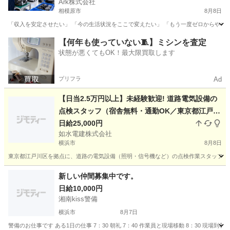
Ark株式会社
相模原市
8月8日
「収入を安定させたい」 「今の生活状況をここで変えたい」 「もう一度ゼロからやり直
神奈川
相模原市
工場
スタッフ
【何年も使っていない🧵】ミシンを査定
状態が悪くてもOK！最大限買取します
プリフラ
Ad
【日当2.5万円以上】未経験歓迎! 道路電気設備の
点検スタッフ（宿舎無料・通勤OK／東京都江戸川
区拠点・1名募集）
日給25,000円
如水電建株式会社
横浜市
8月8日
東京都江戸川区を拠点に、道路の電気設備（照明・信号機など）の点検作業スタッフを1
神奈川
横浜市
その他
スタッフ
新しい仲間募集中です。
日給10,000円
湘南kiss警備
横浜市
8月7日
警備のお仕事です ある1日の仕事 7：30 朝礼 7：40 作業員と現場移動 8：30 現場到着 8：4