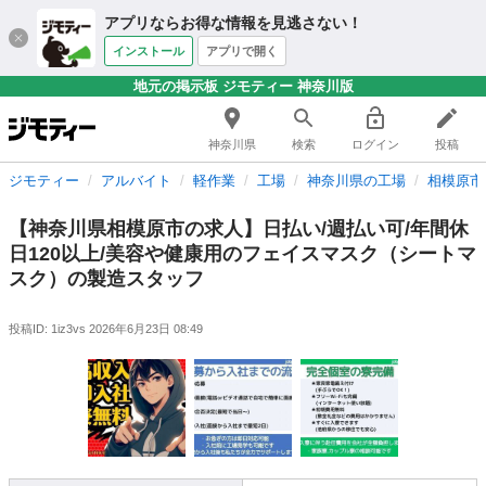
アプリならお得な情報を見逃さない！
インストール
アプリで開く
地元の掲示板 ジモティー 神奈川版
神奈川県
検索
ログイン
投稿
ジモティー
アルバイト
軽作業
工場
神奈川県の工場
相模原市
【神奈川県相模原市の求人】日払い/週払い可/年間休
日120以上/美容や健康用のフェイスマスク（シートマ
スク）の製造スタッフ
投稿ID: 1iz3vs
2026年6月23日 08:49