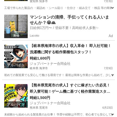
愛知県 知多市
7月3日
工場で作られた製品の ・箱詰め ・シール貼り ・仕分け ・組み立て ・検品 等の簡単な
愛知
知多市
工場
個室
マンションの清掃、手伝ってくれる人いま
せんか？😭🙏
日給例1万円〜 / 登録不要！高時給求人多数✨
Lacotto
Ad
【岐阜県海津市の求人】収入革命！ 即入社可能！
洗濯機に関する軽作業梱包スタッフ！
時給1,600円
ジョブパートナー合同会社
アルバイト
岐阜県 海津市
7月9日
初めての製造業でも安心して働ける環境です！ 最初は簡単な作業から始めて、少しずつス
岐阜
海津市
工場
スタッフ
【熊本県荒尾市の求人】すぐに稼ぎたい方必見！
即入寮可能！ゲーム機に基づく軽作業製造スタッ
フ
時給1,500円
ジョブパートナー合同会社
アルバイト
熊本県 荒尾市
6月23日
未経験から始められる製造業のお仕事！ 学歴や経験は不問で、初心者でも安心して始め