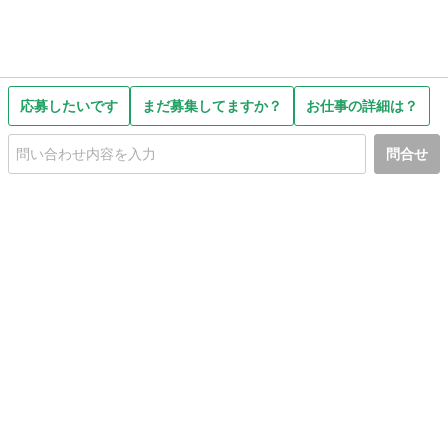
応募したいです
まだ募集してますか？
お仕事の詳細は？
問合せ
初めての方へ
利用規約
プライバシーポリシー
プライバシー・ステートメント
健全化に資する運用方針
お問い合わせ
運営会社
サイトマップ
ご利用ガイド
フリーワードで探す
PC版で表示
都道府県選択