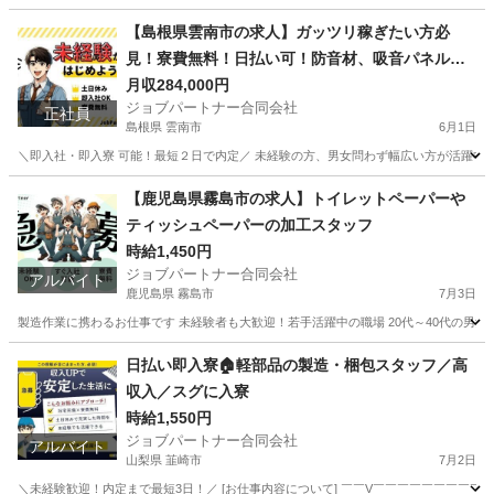
熊本
荒尾市
工場
スタッフ
【島根県雲南市の求人】ガッツリ稼ぎたい方必
見！寮費無料！日払い可！防音材、吸音パネル、
遮音カーテンの製造補助スタッフ！
月収284,000円
ジョブパートナー合同会社
正社員
島根県 雲南市
6月1日
＼即入社・即入寮 可能！最短２日で内定／ 未経験の方、男女問わず幅広い方が活躍中！ 学
島根
雲南市
工場
未経験
【鹿児島県霧島市の求人】トイレットペーパーや
ティッシュペーパーの加工スタッフ
時給1,450円
ジョブパートナー合同会社
アルバイト
鹿児島県 霧島市
7月3日
製造作業に携わるお仕事です 未経験者も大歓迎！若手活躍中の職場 20代～40代の男女
鹿児島
霧島市
工場
スタッフ
日払い即入寮🏠軽部品の製造・梱包スタッフ／高
収入／スグに入寮
時給1,550円
ジョブパートナー合同会社
アルバイト
山梨県 韮崎市
7月2日
＼未経験歓迎！内定まで最短3日！／ [お仕事内容について] ￣￣V￣￣￣￣￣￣￣￣￣