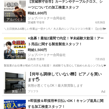
【茨城県守谷市】カーテンやテーブルクロス、シ
ーツについての加工検査スタッフ
時給1,600円
ジョブパートナー合同会社
アルバイト
茨城県 守谷市
6月26日
＼土日祝休み&難しい作業は一切ナシ!!／ 大人気のシンプルコツコツ作業！ 【お仕事内容
茨城
守谷市
工場
スタッフ
⭐急募！最短2週間で内定！🔰未経験大歓迎！アー
ト用品に関する製造製造スタッフ！
時給1,500円
ジョブパートナー合同会社
アルバイト
広島県 竹原市
7月15日
製造業のお仕事が初めての方も大歓迎！ 未経験でも安心して始められるシンプルな作業か
広島
竹原市
工場
スタッフ
【何年も調律していない🎹】ピアノを買い
ます🖐️
状態が悪くてもOK！最大限買取します
プリフラ
Ad
⭐即面接＆即採用🌟日払いOK！キャンプ道具に関
する加工検査スタッフ！