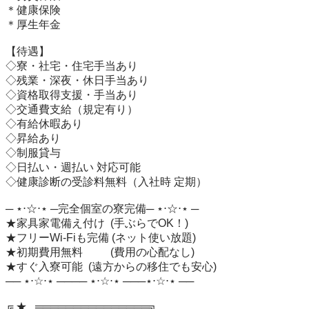
＊健康保険

＊厚生年金

【待遇】

◇寮・社宅・住宅手当あり

◇残業・深夜・休日手当あり

◇資格取得支援・手当あり

◇交通費支給（規定有り）

◇有給休暇あり

◇昇給あり

◇制服貸与

◇日払い・週払い 対応可能

◇健康診断の受診料無料（入社時 定期）

─ ⋆⋅☆⋅⋆ ─完全個室の寮完備─ ⋆⋅☆⋅⋆ ─

★家具家電備え付け  (手ぶらでOK！)

★フリーWi-Fiも完備 (ネット使い放題)

★初期費用無料　　  (費用の心配なし)

★すぐ入寮可能  (遠方からの移住でも安心)

── ⋆⋅☆⋅⋆ ──── ⋆⋅☆⋅⋆ ───⋆⋅☆⋅⋆ ──

╔.★. .═══════════════╗
