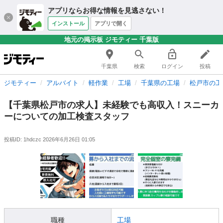
アプリならお得な情報を見逃さない！
インストール
アプリで開く
地元の掲示板 ジモティー 千葉版
千葉県
検索
ログイン
投稿
ジモティー
アルバイト
軽作業
工場
千葉県の工場
松戸市の工
【千葉県松戸市の求人】未経験でも高収入！スニーカ
ーについての加工検査スタッフ
投稿ID: 1hdczc
2026年6月26日 01:05
職種
工場