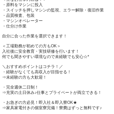
・原料をマシンに投入

・スイッチを押しマシンの監視、エラー解除・復旧作業

・品質検査、包装

・マシンオペレーター

・仕分け作業

自分に合った作業を選択できます！

＜工場勤務が初めての方もOK＞

入社後に安全教育・実技研修を行います！

何でも聞きやすい環境なので未経験でも安心☆*

＼おすすめポイントはコチラ！／

・経験がなくても高収入が目指せる！

⇒未経験の方も大歓迎！

・完全週休二日制！

⇒充実の土日休み♪仕事とプライベートが両立できる！

・お急ぎの方必見！即入社＆即入寮OK★

⇒家具家電付きの個室寮完備！寮費はずっと無料です♪
