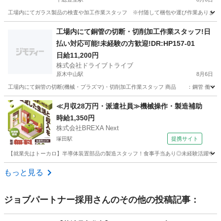
工場内にてガラス製品の検査や加工作業スタッフ ※付随して梱包や運び作業あります 商品 ：
千葉
香取郡
下総豊里駅
その他
スタッフ
工場内にて銅管の切断・切削加工作業スタッフ!日
払い対応可能!未経験の方歓迎!DR:HP157-01
日給11,200円
株式会社ドライブトライブ
原木中山駅
8月6日
工場内にて銅管の切断(機械・プラズマ)・切削加工作業スタッフ 商品 ：鋼管 働く場所：工場
千葉
市川市
原木中山駅
その他
スタッフ
≪月収28万円・派遣社員≫機械操作・製造補助
時給1,350円
株式会社BREXA Next
塚田駅
提携サイト
【就業先はトーカロ】半導体装置部品の製造スタッフ！食事手当あり◎未経験活躍中★男
千葉
船橋市
塚田駅
その他
もっと見る
ジョブパートナー採用
さんのその他の投稿記事：