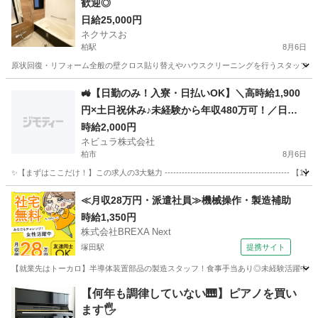
歓迎◎
日給25,000円
ネクサスお
柏駅
8月6日
原状回復・リフォーム全般の壁クロス貼り替えやハウスクリーニングを行うスタッフを募集して
千葉
柏市
柏駅
軽作業
スタッフ
🚜【日勤のみ！入寮・日払いOK】＼高時給1,900
円×土日祝休み♪未経験から年収480万可！／日払
いOK＆交通費別途支給の大手トラクター・エンジ
時給2,000円
ネビュラ株式会社
ン製造スタッフ［茨城県つくばみらい市］80907
柏市
8月6日
✨【まずはここだけ！】この求人の3大魅力 -------------------------------------
千葉
柏市
軽作業
スタッフ
≪月収28万円・派遣社員≫機械操作・製造補助
時給1,350円
株式会社BREXA Next
塚田駅
提携サイト
【就業先はトーカロ】半導体装置部品の製造スタッフ！食事手当あり◎未経験活躍中★男
千葉
船橋市
塚田駅
その他
【何年も調律していない🎹】ピアノを買い
ます🖐️