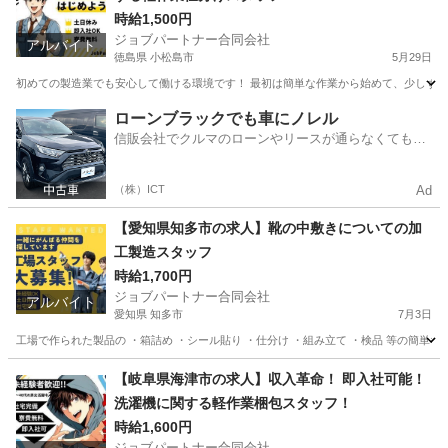
時給1,500円
ジョブパートナー合同会社
アルバイト
徳島県 小松島市
5月29日
初めての製造業でも安心して働ける環境です！ 最初は簡単な作業から始めて、少しずつス
徳島
小松島市
工場
スタッフ
ローンブラックでも車にノレル
信販会社でクルマのローンやリースが通らなくてもク
ルマをご利用いただけるサービスがあります！
（株）ICT
Ad
【愛知県知多市の求人】靴の中敷きについての加
工製造スタッフ
時給1,700円
ジョブパートナー合同会社
アルバイト
愛知県 知多市
7月3日
工場で作られた製品の ・箱詰め ・シール貼り ・仕分け ・組み立て ・検品 等の簡単な
愛知
知多市
工場
個室
【岐阜県海津市の求人】収入革命！ 即入社可能！
洗濯機に関する軽作業梱包スタッフ！
時給1,600円
ジョブパートナー合同会社