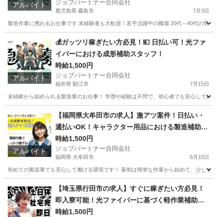
ジョブパートナー合同会社
アルバイト
鹿児島県 霧島市
7月3日
製造作業に携わるお仕事です 未経験者も大歓迎！若手活躍中の職場 20代～40代の男女
鹿児島
霧島市
工場
スタッフ
💰ガッツリ稼ぎたい方必見！💴 日払い可！光ファ
イバーにおける成形補助スタッフ！
時給1,500円
ジョブパートナー合同会社
アルバイト
福井県 鯖江市
7月15日
未経験から始められる製造業のお仕事！ 学歴や経験は不問で、初心者でも安心して始めら
福井
鯖江市
工場
スタッフ
【福岡県大牟田市の求人】激アツ案件！日払い・
週払いOK！キャラクター用品における製造補助ス
タッフ
時給1,500円
ジョブパートナー合同会社
アルバイト
福岡県 大牟田市
6月15日
初めての製造業でも安心して働ける環境です！ 最初は簡単な作業から始めて、少しずつス
福岡
大牟田市
工場
スタッフ
【埼玉県行田市の求人】すぐに稼ぎたい方必見！
即入寮可能！光ファイバーに基づく軽作業補助ス
タッフ
時給1,500円