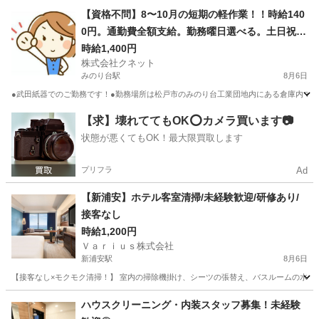
千葉
船橋市
塚田駅
その他
【資格不問】8〜10月の短期の軽作業！！時給140
0円。通勤費全額支給。勤務曜日選べる。土日祝日
休み。松戸市みのり台。みのり台駅から徒歩7分と
時給1,400円
株式会社クネット
通勤至便。
みのり台駅
8月6日
●武田紙器でのご勤務です！●勤務場所は松戸市のみのり台工業団地内にある倉庫内での
千葉
松戸市
みのり台駅
仕分け
短期間
【求】壊れててもOK⭕️カメラ買います📷
状態が悪くてもOK！最大限買取します
プリフラ
Ad
【新浦安】ホテル客室清掃/未経験歓迎/研修あり/
接客なし
時給1,200円
Ｖａｒｉｕｓ株式会社
新浦安駅
8月6日
【接客なし×モクモク清掃！】 室内の掃除機掛け、シーツの張替え、バスルームの水滴
千葉
浦安市
新浦安駅
清掃
客室
ハウスクリーニング・内装スタッフ募集！未経験