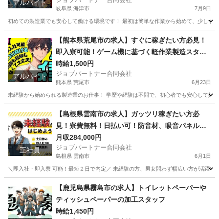
アルバイト
岐阜県 海津市
7月9日
初めての製造業でも安心して働ける環境です！ 最初は簡単な作業から始めて、少しずつス
岐阜
海津市
工場
スタッフ
【熊本県荒尾市の求人】すぐに稼ぎたい方必見！
即入寮可能！ゲーム機に基づく軽作業製造スタッ
フ
時給1,500円
ジョブパートナー合同会社
アルバイト
熊本県 荒尾市
6月23日
未経験から始められる製造業のお仕事！ 学歴や経験は不問で、初心者でも安心して始め
熊本
荒尾市
工場
スタッフ
【島根県雲南市の求人】ガッツリ稼ぎたい方必
見！寮費無料！日払い可！防音材、吸音パネル、
遮音カーテンの製造補助スタッフ！
月収284,000円
ジョブパートナー合同会社
正社員
島根県 雲南市
6月1日
＼即入社・即入寮 可能！最短２日で内定／ 未経験の方、男女問わず幅広い方が活躍中！ 学
島根
雲南市
工場
未経験
【鹿児島県霧島市の求人】トイレットペーパーや
ティッシュペーパーの加工スタッフ
時給1,450円