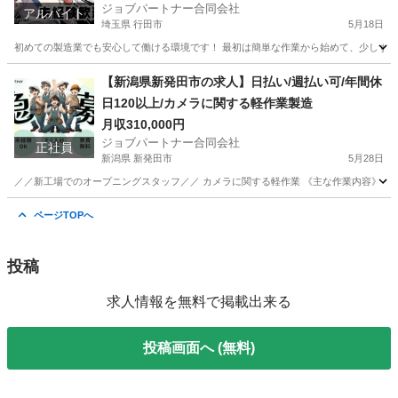
ジョブパートナー合同会社
アルバイト
埼玉県 行田市
5月18日
初めての製造業でも安心して働ける環境です！ 最初は簡単な作業から始めて、少しずつス
埼玉
行田市
工場
スタッフ
【新潟県新発田市の求人】日払い/週払い可/年間休
日120以上/カメラに関する軽作業製造
月収310,000円
ジョブパートナー合同会社
正社員
新潟県 新発田市
5月28日
／／新工場でのオープニングスタッフ／／ カメラに関する軽作業 《主な作業内容》 ・専
新潟
新発田市
工場
業務
ページTOPへ
投稿
求人情報を無料で掲載出来る
投稿画面へ (無料)