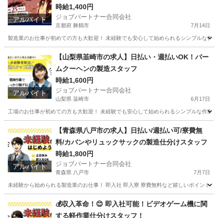
時給1,400円
ジョブパートナー合同会社
アルバイト
京都府 舞鶴市
7月14日
製造業のお仕事が初めての方も大歓迎！ 未経験でも安心して始められるシンプルな作業か
京都
舞鶴市
工場
スタッフ
【山梨県韮崎市の求人】日払い・週払いOK！バー
ムクーヘンの製造スタッフ
時給1,600円
ジョブパートナー合同会社
アルバイト
山梨県 韮崎市
6月17日
工場のお仕事が初めての方も大歓迎！ 未経験でも安心して始められるシンプルな作業から
山梨
韮崎市
工場
スタッフ
【青森県八戸市の求人】日払い/週払い可/寮費無
料/カバンやリュックサックの製造仕分けスタッフ
時給1,800円
ジョブパートナー合同会社
アルバイト
青森県 八戸市
7月7日
未経験から始められる製造業のお仕事！ 即入社 即入寮 寮費無料など嬉しいポイントが
青森
八戸市
工場
個室
💰収入革命！😊 即入社可能！ビデオゲーム機に関
する軽作業仕分けスタッフ！