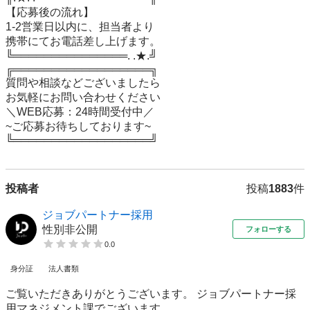
【応募後の流れ】

1-2営業日以内に、担当者より

携帯にてお電話差し上げます。

╚═══════════════. .★.╝

╔══════════════════╗

質問や相談などございましたら

お気軽にお問い合わせください

＼WEB応募：24時間受付中／

~ご応募お待ちしております~

╚══════════════════╝
投稿者
投稿
1883
件
ジョブパートナー採用
性別非公開
フォローする
0.0
身分証
法人書類
ご覧いただきありがとうございます。 ジョブパートナー採
用マネジメント課でございます。 ...