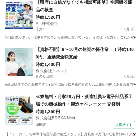
【職歴に自信がなくても相談可能🔰】空調機器部
品の検査
時給1,520円
Ark株式会社
千葉市
8月6日
転職回数が多い。 仕事を辞めてから期間が空いている。 そのような方も、これから安定して
千葉
千葉市
工場
ゴールデンウィーク
【資格不問】8〜10月の短期の軽作業！！時給140
0円。通勤費全額支給
時給1,400円
株式会社クネット
みのり台駅
8月6日
●武田紙器でのご勤務です！●勤務場所は松戸市のみのり台工業団地内にある倉庫内での
千葉
松戸市
みのり台駅
仕分け
短期間
≪寮無料・月収28万円・派遣社員≫電子部品系工
場での機械操作・製造オペレーター 交替制
時給1,350円
株式会社BREXA Next
塚田駅
提携サイト
【「トーカロ」で半導体装置部品の製造スタッフ】月収例28万円／社宅費無料！／土日