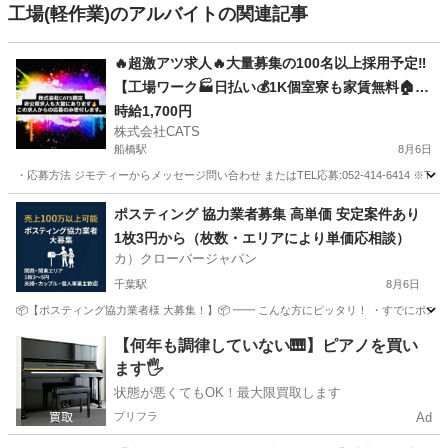
工場(軽作業)のアルバイトの関連記事
🔥超激アツ求人🔥大量募集の100名以上採用予定‼️
【工場ワーク🏭日払い💰1K個室寮も家賃無料🏠】
今なら…採用でPayPay5万円分のポイントプレゼ
時給1,700円
株式会社CATS
ント🎁-船橋
船橋駅
8月6日
・応募方法 ジモティーからメッセージ問い合わせ またはTEL応募:052-414-6414 ※T
千葉
船橋市
船橋駅
仕分け
個室
ポスティング 協力業者募集 高単価 安定案件あり
1枚3円から（枚数・エリアにより単価応相談）
カ）クローバージャパン
千葉駅
8月6日
📦【ポスティング協力業者様 大募集！】📦 ━━ こんな方にピッタリ！ ・すでにポステ
千葉
千葉市
千葉駅
軽作業
業務委託契約
【何年も調律していない🎹】ピアノを買い
ます🖐️
状態が悪くてもOK！最大限買取します
プリフラ
Ad