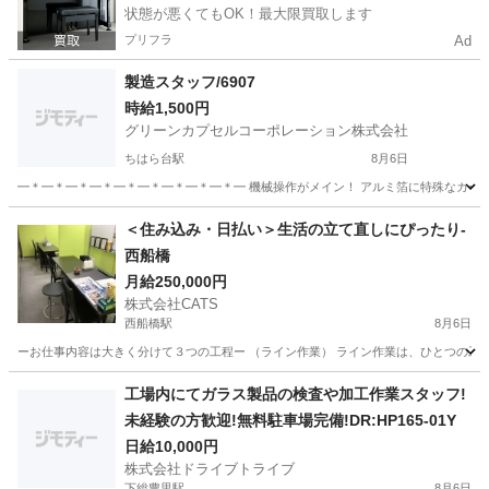
状態が悪くてもOK！最大限買取します
プリフラ
Ad
製造スタッフ/6907
時給1,500円
グリーンカプセルコーポレーション株式会社
ちはら台駅
8月6日
━＊━＊━＊━＊━＊━＊━＊━＊━＊━ 機械操作がメイン！ アルミ箔に特殊なカーボ
千葉
市原市
ちはら台駅
軽作業
スタッフ
＜住み込み・日払い＞生活の立て直しにぴったり-
西船橋
月給250,000円
株式会社CATS
西船橋駅
8月6日
ーお仕事内容は大きく分けて３つの工程ー （ライン作業） ライン作業は、ひとつの工
千葉
船橋市
西船橋駅
工場
ライン
工場内にてガラス製品の検査や加工作業スタッフ!
未経験の方歓迎!無料駐車場完備!DR:HP165-01Y
日給10,000円
株式会社ドライブトライブ
下総豊里駅
8月6日