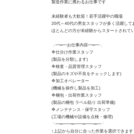
製造作業に携わるお仕事です

未経験者も大歓迎！若手活躍中の職場

20代～40代の男女スタッフが多く活躍しており
ほとんどの方が未経験からスタートされています
╭━═━お仕事内容━═━╮

🔷仕分け作業スタッフ

(製品を分類します)

🔷検査・品質管理スタッフ

(製品のキズや不良をチェックします)

🔷加工オペレーター

(機械を操作し製品を加工)

🔷梱包・出荷作業スタッフ

(製品の梱包 ラベル貼り 出荷準備)

🔷メンテナンス・保守スタッフ

(工場の機械や設備を点検・修理)

╰━═━━═━━═━━═━╯

↑上記から自分に合った作業を選択できます
