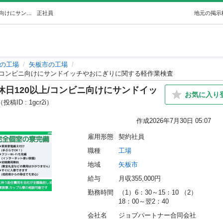
🏠 即入寮🔥日払い/週払い可/年間休日120以上/コンビニ向けにサンドイッチやおにぎりに関する軽作業検査 (ジョブパートナー採用) 矢板の工場の正社員の求人情報 ジョブパートナー合同会社｜ジモティー
正社員
地元の掲示
の工場
矢板市の工場
0以上/コンビニ向けにサンドイッチやおにぎりに関する軽作業検査
間休日120以上/コンビニ向けにサンドイッ
お気に入り
（投稿ID : 1gcr2i）
作成
2026年7月30日 05:07
雇用形態
契約社員
職種
工場
地域
矢板市
給与
月収355,000円
勤務時間
（1）6：30～15：10 （2）
18：00～翌2：40
会社名
ジョブパートナー合同会社