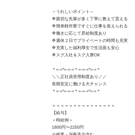
～うれしいポイント～

🔷親切な先輩が多く丁寧に教えて貰える

🔷簡単軽作業ですぐに仕事を覚えられる

🔷働きに応じて昇給制度あり

🔷週休２日でプライベートの時間も充実

🔷充実した福利厚生で生活面も安心

🔷スグ入社＆スグ入寮OK

＊=-=*=-=-=＊=-=-=*=-=＊

＼＼正社員登用制度あり／／

長期安定に働ける大チャンス

＊=-=*=-=-=＊=-=-=*=-=＊

＝＝＝＝＝＝＝＝＝＝＝＝＝＝＝

【給与】

＜時給例＞

1800円〜2250円

※残業・深夜手当含む
