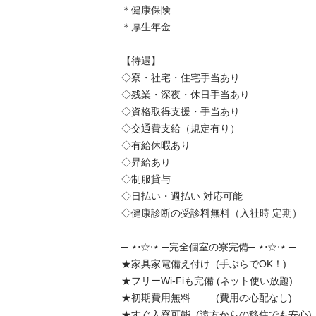
＊健康保険

＊厚生年金

【待遇】

◇寮・社宅・住宅手当あり

◇残業・深夜・休日手当あり

◇資格取得支援・手当あり

◇交通費支給（規定有り）

◇有給休暇あり

◇昇給あり

◇制服貸与

◇日払い・週払い 対応可能

◇健康診断の受診料無料（入社時 定期）

─ ⋆⋅☆⋅⋆ ─完全個室の寮完備─ ⋆⋅☆⋅⋆ ─

★家具家電備え付け  (手ぶらでOK！)

★フリーWi-Fiも完備 (ネット使い放題)

★初期費用無料　　  (費用の心配なし)

★すぐ入寮可能  (遠方からの移住でも安心)
