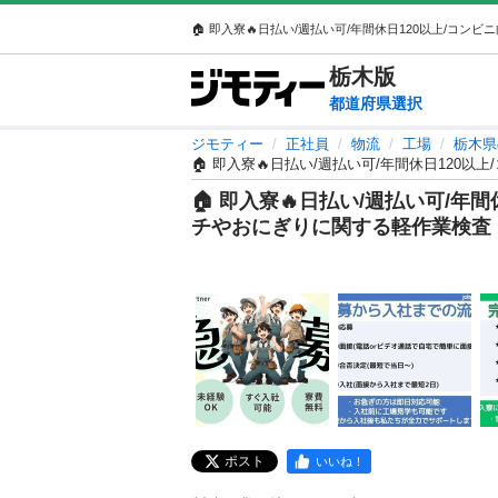
栃木
版
都道府県選択
ジモティー
正社員
物流
工場
栃木県
🏠 即入寮🔥日払い/週払い可/年間休日12
🏠 即入寮🔥日払い/週払い可/年
チやおにぎりに関する軽作業検査
ポスト
いいね！