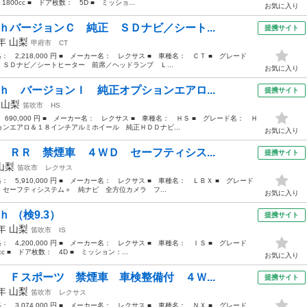
00cc ■ ドア枚数： 5D ■ ミッショ...
お気に入り
ｈバージョンＣ 純正 ＳＤナビ／シート...
提携サイト
8年
山梨
甲府市
CT
格： 2,218,000 円 ■ メーカー名： レクサス ■ 車種名： ＣＴ ■ グレード
ＳＤナビ／シートヒーター 前席／ヘッドランプ Ｌ...
お気に入り
ｈ バージョンＩ 純正オプションエアロ...
提携サイト
年
山梨
笛吹市
HS
 690,000 円 ■ メーカー名： レクサス ■ 車種名： ＨＳ ■ グレード名： Ｈ
ンエアロ＆１８インチアルミホイール 純正ＨＤＤナビ...
お気に入り
 ＲＲ 禁煙車 ４ＷＤ セーフティシス...
提携サイト
山梨
笛吹市
レクサス
格： 5,910,000 円 ■ メーカー名： レクサス ■ 車種名： ＬＢＸ ■ グレード
セーフティシステム＋ 純ナビ 全方位カメラ フ...
お気に入り
 （検9.3）
提携サイト
2年
山梨
笛吹市
IS
格： 4,200,000 円 ■ メーカー名： レクサス ■ 車種名： ＩＳ ■ グレード
c ■ ドア枚数： 4D ■ ミッション：...
お気に入り
 Ｆスポーツ 禁煙車 車検整備付 ４Ｗ...
提携サイト
8年
山梨
笛吹市
レクサス
格： 3,074,000 円 ■ メーカー名： レクサス ■ 車種名： ＮＸ ■ グレード