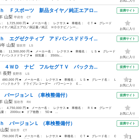
お気に入り
ｈ Ｆスポーツ 新品タイヤ／純正エアロ...
提携サイト
4年
山梨
甲府市
CT
格： 1,725,000 円 ■ メーカー名： レクサス ■ 車種名： ＣＴ ■ グレード
イヤ／純正エアロ／保証書／純正 ＨＤＤナビ／シー...
お気に入り
ｈ エグゼクティブ アドバンスドドライ...
提携サイト
24年
山梨
笛吹市
LS
価格： 11,500,000 円 ■ メーカー名： レクサス ■ 車種名： ＬＳ ■ グレード
ンスドドライブ ■ 排気量： 3500c...
お気に入り
 ４ＷＤ ナビ フルセグＴＶ バックカ...
提携サイト
0年
長野
長野市
LS
 480,000 円 ■ メーカー名： レクサス ■ 車種名： ＬＳ ■ グレード名： Ｌ
2
バックカメラ ドライブレコーダー パワーシート Ｅ...
お気に入り
０ バージョンＬ （車検整備付）
提携サイト
1年
山梨
笛吹市
RX
格： 4,750,000 円 ■ メーカー名： レクサス ■ 車種名： ＲＸ ■ グレード
 2000cc ■ ドア枚数： 5D ■ ...
お気に入り
０ｈ バージョンＬ （車検整備付）
提携サイト
年
山梨
笛吹市
CT
 750,000 円 ■ メーカー名： レクサス ■ 車種名： ＣＴ ■ グレード名： Ｃ
1