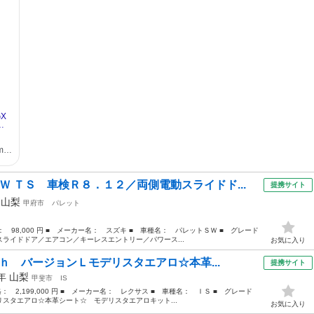
Ｗ ＴＳ 車検Ｒ８．１２／両側電動スライドド...
提携サイト
年
山梨
甲府市
パレット
格： 98,000 円 ■ メーカー名： スズキ ■ 車種名： パレットＳＷ ■ グレード
ライドドア／エアコン／キーレスエントリー／パワース...
お気に入り
ｈ バージョンＬモデリスタエアロ☆本革...
提携サイト
8年
山梨
甲斐市
IS
格： 2,199,000 円 ■ メーカー名： レクサス ■ 車種名： ＩＳ ■ グレード
スタエアロ☆本革シート☆ モデリスタエアロキット...
お気に入り