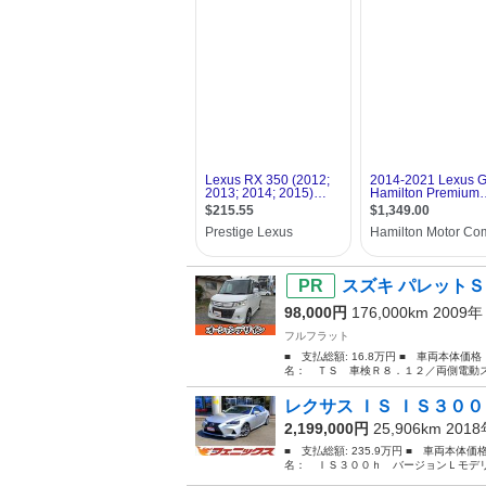
スズキ パレットＳ
98,000円
176,000km 2009
フルフラット
■ 支払総額: 16.8万円 ■ 車両本体価
名： ＴＳ 車検Ｒ８．１２／両側電動ス
レクサス ＩＳ ＩＳ３００
2,199,000円
25,906km 201
■ 支払総額: 235.9万円 ■ 車両本体価
名： ＩＳ３００ｈ バージョンＬモデリ