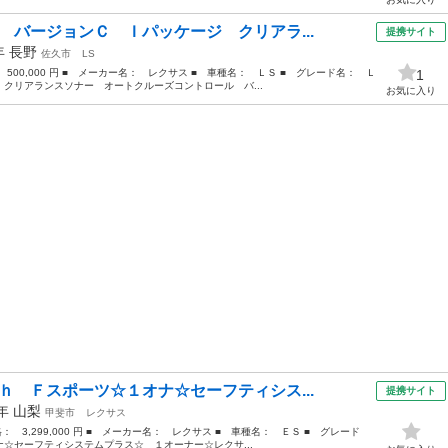
 バージョンＣ Ｉパッケージ クリアラ...
提携サイト
8年
長野
佐久市
LS
 500,000 円 ■ メーカー名： レクサス ■ 車種名： ＬＳ ■ グレード名： Ｌ
1
クリアランスソナー オートクルーズコントロール バ...
お気に入り
ｈ Ｆスポーツ☆１オナ☆セーフティシス...
提携サイト
9年
山梨
甲斐市
レクサス
格： 3,299,000 円 ■ メーカー名： レクサス ■ 車種名： ＥＳ ■ グレード
☆セーフティシステムプラス☆ １オーナー☆レクサ...