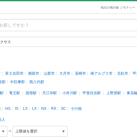
地元の掲示板 ジモティー
クサス
市
富士吉田市
都留市
山梨市
大月市
韮崎市
南アルプス市
北杜市
甲
留郡
中巨摩郡
西八代郡
駅
竜王駅
国母駅
月江寺駅
小井川駅
甲斐住吉駅
上野原駅
東花
S
HS
IS
LS
LX
NX
RX
SC
その他
法人
~