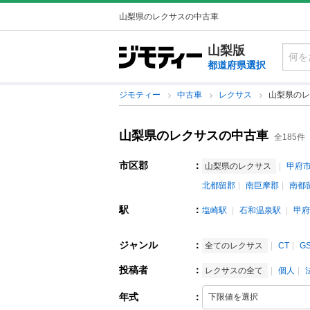
山梨県のレクサスの中古車
山梨版
都道府県選択
ジモティー
中古車
レクサス
山梨県のレ
山梨県のレクサスの中古車
全185件
市区郡
：
山梨県のレクサス
甲府
北都留郡
南巨摩郡
南都
駅
：
塩崎駅
石和温泉駅
甲府
ジャンル
：
全てのレクサス
CT
G
投稿者
：
レクサスの全て
個人
年式
：