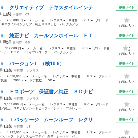
ｈ クリエイティブ テキスタイルインテ...
提携サイト
3年
山梨
甲斐市
CT
価格： 966,000 円 ■ メーカー名： レクサス ■ 車種名： ＣＴ ■ グレード
キスタイルインテリア 純正ＨＤＤナビ バックカメラ ...
お気に入り
ｈ 純正ナビ カールソンホイール ＥＴ...
提携サイト
9年
新潟
新潟市
GS
格： 349,000 円 ■ メーカー名： レクサス ■ 車種名： ＧＳ ■ グレード名：
2
ール ＥＴＣ ドライブレコーダー バックカメラ ...
お気に入り
ｈ バージョンＬ （検10.6）
提携サイト
9年
山梨
甲府市
レクサス
格： 2,630,000 円 ■ メーカー名： レクサス ■ 車種名： ＵＸ ■ グレード
： 2000cc ■ ドア枚数： 5D ■...
お気に入り
ｈ Ｆスポーツ 保証書／純正 ＳＤナビ...
提携サイト
6年
山梨
甲府市
レクサス
： 3,053,000 円 ■ メーカー名： レクサス ■ 車種名： ＲＣ ■ グレード
／純正 ＳＤナビ／シートヒーター／シート フルレザー...
お気に入り
ｈ Ｉパッケージ ムーンルーフ レクサ...
提携サイト
8年
山梨
甲府市
LS
格： 4,292,000 円 ■ メーカー名： レクサス ■ 車種名： ＬＳ ■ グレード
ンルーフ レクサスセーフティ 白革 シートＨ ベ...
お気に入り