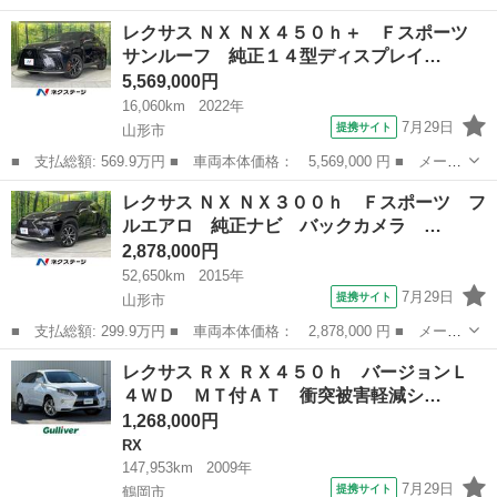
名： レクサス ■ 車種名： ＬＳ ■ グレード名： ＬＳ６００
宮城
塩竈市
LS
レクサス ＮＸ ＮＸ４５０ｈ＋ Ｆスポーツ
ｈ バージョンＳ Ｉパッケージ サンルーフ エアロ 黒革シー
サンルーフ 純正１４型ディスプレイ…
ト クリアランス...
5,569,000円
16,060km
2022年
7月29日
提携サイト
山形市
■ 支払総額: 569.9万円 ■ 車両本体価格： 5,569,000 円 ■ メーカ
ー名： レクサス ■ 車種名： ＮＸ ■ グレード名： ＮＸ４５０
山形
山形市
レクサス
レクサス ＮＸ ＮＸ３００ｈ Ｆスポーツ フ
ｈ＋ Ｆスポーツ サンルーフ 純正１４型ディスプレイオーディ
ルエアロ 純正ナビ バックカメラ …
オ 全周囲...
2,878,000円
52,650km
2015年
7月29日
提携サイト
山形市
■ 支払総額: 299.9万円 ■ 車両本体価格： 2,878,000 円 ■ メーカ
ー名： レクサス ■ 車種名： ＮＸ ■ グレード名： ＮＸ３００
山形
山形市
レクサス
レクサス ＲＸ ＲＸ４５０ｈ バージョンＬ
ｈ Ｆスポーツ フルエアロ 純正ナビ バックカメラ 衝突被害軽
４ＷＤ ＭＴ付ＡＴ 衝突被害軽減シ…
減 レー...
1,268,000円
RX
147,953km
2009年
7月29日
提携サイト
鶴岡市