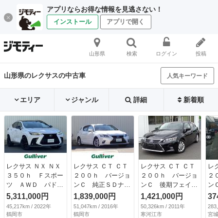
アプリならお得な情報を見逃さない！
インストール
アプリで開く
山形県
検索
ログイン
投稿
山形県のレクサスの中古車
人気キーワード
エリア
ジャンル
詳細
新着順
レクサス ＮＸ ＮＸ
レクサス ＣＴ ＣＴ
レクサス ＣＴ ＣＴ
レ
３５０ｈ Ｆスポー
２００ｈ バージョ
２００ｈ バージョ
２
ツ ＡＷＤ パドル
ンＣ 純正ＳＤナ
ンＣ 後期フェイス
ン
シフト プリクラッ
ビ ＣＤ ＤＶＤ
仕様 スマートキー
ド
5,311,000円
1,839,000円
1,421,000円
37
シュセーフティ レ
ＢＤ ＢＴ フルセ
２個 カードキー
Ｔ
45,217km / 2022年
51,047km / 2016年
50,326km / 2011年
283
ーントレーシングア
グ ＭＳＶ ＵＳ
純正ナビ フルセグ
フ
鶴岡市
鶴岡市
寒河江市
宮城