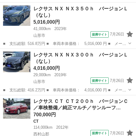
名： レクサス ■ 車種名： ＨＳ ■ グレード名： ＨＳ２５０
秋田
秋田市
HS
レクサス ＮＸ ＮＸ３５０ｈ バージョンＬ
ｈ バージョンＳ ＥＴＣ オートクルーズコントロール バックカ
（なし）
メラ ナビ Ｔ...
5,016,000円
41,000km
2023年
7月26日
提携サイト
山形市
■ 支払総額: 516.8万円 ■ 車両本体価格： 5,016,000 円 ■ メーカ
ー名： レクサス ■ 車種名： ＮＸ ■ グレード名： ＮＸ３５０
山形
山形市
レクサス
レクサス ＮＸ ＮＸ３００ｈ バージョンＬ
ｈ バージョンＬ ■ 排気量： 2500cc ■ ドア枚数： 5D ■...
（なし）
4,016,000円
29,000km
2019年
7月26日
提携サイト
山形市
■ 支払総額: 416.2万円 ■ 車両本体価格： 4,016,000 円 ■ メーカ
ー名： レクサス ■ 車種名： ＮＸ ■ グレード名： ＮＸ３００
山形
山形市
レクサス
レクサス ＣＴ ＣＴ２００ｈ バージョンＣ
ｈ バージョンＬ ■ 排気量： 2500cc ■ ドア枚数： 5D ■...
／車検整備／純正マルチ／サンルーフ…
700,000円
CT
114,000km
2012年
7月26日
提携サイト
西村山郡