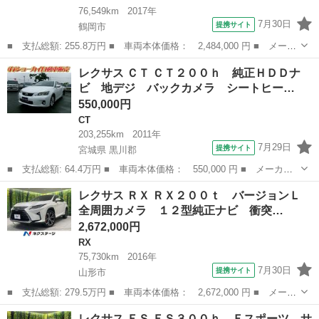
76,549km
2017年
7月30日
提携サイト
鶴岡市
■ 支払総額: 255.8万円 ■ 車両本体価格： 2,484,000 円 ■ メーカ
ー名： レクサス ■ 車種名： ＩＳ ■ グレード名： ＩＳ３００
山形
鶴岡市
IS
レクサス ＣＴ ＣＴ２００ｈ 純正ＨＤＤナ
ｈ バージョンＬ ４ＷＤ 純正ＳＤナビ ＣＤ ＤＶＤ ＢＤ Ｂ
ビ 地デジ バックカメラ シートヒー…
Ｔ フル...
550,000円
CT
203,255km
2011年
7月29日
提携サイト
宮城県 黒川郡
■ 支払総額: 64.4万円 ■ 車両本体価格： 550,000 円 ■ メーカー
名： レクサス ■ 車種名： ＣＴ ■ グレード名： ＣＴ２００
宮城
黒川郡
CT
レクサス ＲＸ ＲＸ２００ｔ バージョンＬ
ｈ 純正ＨＤＤナビ 地デジ バックカメラ シートヒーター ＥＴ
全周囲カメラ １２型純正ナビ 衝突…
Ｃ 車検１０年...
2,672,000円
RX
75,730km
2016年
7月30日
提携サイト
山形市
■ 支払総額: 279.5万円 ■ 車両本体価格： 2,672,000 円 ■ メーカ
ー名： レクサス ■ 車種名： ＲＸ ■ グレード名： ＲＸ２００
山形
山形市
RX
レクサス ＥＳ ＥＳ３００ｈ Ｆスポーツ サ