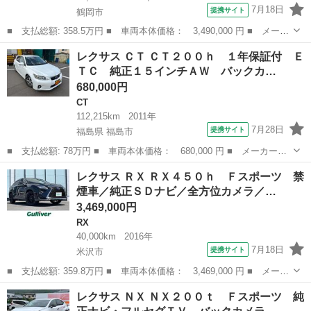
7月18日
提携サイト
鶴岡市
■ 支払総額: 358.5万円 ■ 車両本体価格： 3,490,000 円 ■ メーカ
ー名： レクサス ■ 車種名： ＩＳ ■ グレード名： ＩＳ３００
山形
鶴岡市
IS
レクサス ＣＴ ＣＴ２００ｈ １年保証付 Ｅ
ｈ バージョンＬ ４ＷＤ 衝突被害軽減システム 純正ＳＤナビ
ＴＣ 純正１５インチＡＷ バックカ…
【ＣＤ Ｄ...
680,000円
CT
112,215km
2011年
7月28日
提携サイト
福島県 福島市
■ 支払総額: 78万円 ■ 車両本体価格： 680,000 円 ■ メーカー
名： レクサス ■ 車種名： ＣＴ ■ グレード名： ＣＴ２００
福島
福島市
CT
レクサス ＲＸ ＲＸ４５０ｈ Ｆスポーツ 禁
ｈ １年保証付 ＥＴＣ 純正１５インチＡＷ バックカメラ ＡＢ
煙車／純正ＳＤナビ／全方位カメラ／…
Ｓ スペアキー シ...
3,469,000円
RX
40,000km
2016年
7月18日
提携サイト
米沢市
■ 支払総額: 359.8万円 ■ 車両本体価格： 3,469,000 円 ■ メーカ
ー名： レクサス ■ 車種名： ＲＸ ■ グレード名： ＲＸ４５０
山形
米沢市
RX
レクサス ＮＸ ＮＸ２００ｔ Ｆスポーツ 純
ｈ Ｆスポーツ 禁煙車／純正ＳＤナビ／全方位カメラ／ＥＴＣ／Ｂ