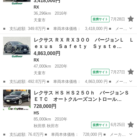
3,418,000円
RX
36,296km
2016年
7月28日
提携サイト
天童市
■ 支払総額: 349.8万円 ■ 車両本体価格： 3,418,000 円 ■ メーカ
ー名： レクサス ■ 車種名： ＲＸ ■ グレード名： ＲＸ４５０
山形
天童市
RX
レクサス ＲＸ ＲＸ３００ バージョンＬ Ｌ
ｈ バージョンＬ 禁煙車 茶側シート サンルーフ レーダークル
ｅｘｕｓ Ｓａｆｅｔｙ Ｓｙｓｔｅ…
ーズ ブ...
4,863,000円
RX
47,000km
2020年
7月27日
提携サイト
天童市
■ 支払総額: 492.8万円 ■ 車両本体価格： 4,863,000 円 ■ メーカ
ー名： レクサス ■ 車種名： ＲＸ ■ グレード名： ＲＸ３０
山形
天童市
RX
レクサス ＨＳ ＨＳ２５０ｈ バージョンＳ
０ バージョンＬ Ｌｅｘｕｓ Ｓａｆｅｔｙ Ｓｙｓｔｅｍ ＋
ＥＴＣ オートクルーズコントロール…
モデリスタ...
728,000円
HS
85,000km
2010年
6月25日
提携サイト
秋田県 秋田市
■ 支払総額: 76.8万円 ■ 車両本体価格： 728,000 円 ■ メーカー