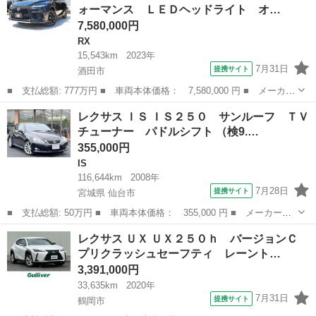
ォーマンス ＬＥＤヘッドライト オ…
Ｄ／ＡＵ...
7,580,000円
RX
15,543km
2023年
7月31日
提携サイト
酒田市
■ 支払総額: 777万円 ■ 車両本体価格： 7,580,000 円 ■ メーカー
名： レクサス ■ 車種名： ＲＸ ■ グレード名： ＲＸ５００
山形
酒田市
RX
レクサス ＩＳ ＩＳ２５０ サンルーフ ＴＶ
ｈ Ｆスポーツパフォーマンス ＬＥＤヘッドライト オートマチッ
チューナー パドルシフト （検9.…
クハイビーム...
355,000円
IS
116,644km
2008年
7月28日
提携サイト
宮城県 仙台市
■ 支払総額: 50万円 ■ 車両本体価格： 355,000 円 ■ メーカー
名： レクサス ■ 車種名： ＩＳ ■ グレード名： ＩＳ２５０
宮城
仙台市
IS
レクサス ＵＸ ＵＸ２５０ｈ バージョンＣ
サンルーフ ＴＶチューナー パドルシフト ■ 排気量： 2500cc
プリクラッシュセーフティ レーント…
■ ドア...
3,391,000円
33,635km
2020年
7月31日
提携サイト
鶴岡市