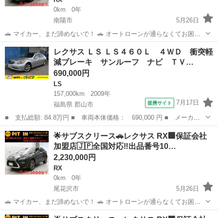
0km
0年
南陽市
5月26日
🚗 マイカー、まだ諦めないで！ 🚗 オートローンが通らなくてお困り
の方へ。 当店独自の「サブスクリース」で、ご希望のお車に乗りませ
山形
南陽市
RX
車両
レクサス ＬＳ ＬＳ４６０Ｌ ４ＷＤ 衝突軽
んか？ ​🚘 【車両詳細】 🚘 ■ レクサス RX ■ 年式：平成28年 ■ 走行距
減ブレーキ サンルーフ ナビ ＴＶ…
離：10...
690,000円
LS
157,000km
2009年
7月17日
提携サイト
福島県 郡山市
■ 支払総額: 84.8万円 ■ 車両本体価格： 690,000 円 ■ メーカー
名： レクサス ■ 車種名： ＬＳ ■ グレード名： ＬＳ４６０
福島
郡山市
LS
︎🌟サブスクリース🚗レクサス RX🏢保証会社
Ｌ ４ＷＤ 衝突軽減ブレーキ サンルーフ ナビ ＴＶ ＤＶＤ再
加盟店🇯🇵全国対応‼️出品番号10…
生 バックカメ...
2,230,000円
RX
0km
0年
尾花沢市
5月26日
🚗 マイカー、まだ諦めないで！ 🚗 オートローンが通らなくてお困り
の方へ。 当店独自の「サブスクリース」で、ご希望のお車に乗りませ
山形
尾花沢市
RX
車両