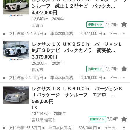
ｔ バージョンＬ 全周囲カメラ １２型純正ナビ 衝突被害軽減シ
ンルーフ 純正１２型ナビ バックカ…
ステム ...
4,427,000円
12,840km
2020年
7月29日
提携サイト
山形市
■ 支払総額: 454.9万円 ■ 車両本体価格： 4,427,000 円 ■ メーカ
ー名： レクサス ■ 車種名： ＥＳ ■ グレード名： ＥＳ３００
山形
山形市
レクサス
レクサス ＵＸ ＵＸ２５０ｈ バージョンＬ
ｈ Ｆスポーツ サンルーフ 純正１２型ナビ バックカメラ 衝突
純正ＳＤナビ バックカメラ 衝突被…
被害軽減...
3,379,000円
25,100km
2020年
7月29日
提携サイト
鶴岡市
■ 支払総額: 349.8万円 ■ 車両本体価格： 3,379,000 円 ■ メーカ
ー名： レクサス ■ 車種名： ＵＸ ■ グレード名： ＵＸ２５０
山形
鶴岡市
レクサス
レクサス ＬＳ ＬＳ６００ｈ バージョンＳ
ｈ バージョンＬ 純正ＳＤナビ バックカメラ 衝突被害軽減シス
Ｉパッケージ サンルーフ エアロ …
テム レ...
598,000円
LS
137,142km
2009年
7月4日
提携サイト
宮城県 塩竈市
■ 支払総額: 65.8万円 ■ 車両本体価格： 598,000 円 ■ メーカー