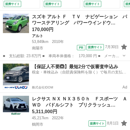
シスト プロアクテ
Ｂ ＡＵＸ バック
ＴＶ Ｂｌｕｅｔｏ
換
提携サイト
提携サイト
提携サイト
提
ィブドライビングア
カメラ クルコン
ｏｔｈ Ｂカメラ
付
シスト レーダーク
ＬＥＤオートライ
ＥＴＣ ＬＥＤフ
スズキ アルト Ｆ ＴＶ ナビゲーション パ
ルーズコントロー
ト シートヒータ
ォグ ダンロップ／
ワーステアリング パワーウインドウ…
ル 純正１９ＡＷ
ー 純正アルミ ド
シンクロウェザー／
170,000円
純正メモリナビ Ｅ
ラレコ ステアリン
タイヤ 全国対応故
ＴＣ２．０ ドラレ
グスイッチ スマー
障保証付１年間・距
アルト
コ （検9.1）
トキー ＥＴＣ
離無制限 （検10.5）
53,849km
2010年
（車検整備付）
7月30日
提携サイト
南陽市
■ 支払総額: 23.8万円 ■ 車両本体価格： 170,000 円 ■ メーカー
名： スズキ ■ 車種名： アルト ■ グレード名： Ｆ ＴＶ ナ
山形
南陽市
アルト
車両
【保証人不要🙆】最短2分で仮審査申込み
ビゲーション パワーステアリング パワーウインドウ マニュアル
税金・車検込み（自賠責保険料を除く）で毎月の支払額
エアコン キ...
は一定の自社ローン🚗
Ad
株式会社IDOM
レクサス ＮＸ ＮＸ３５０ｈ Ｆスポーツ Ａ
ＷＤ パドルシフト プリクラッシュ…
5,311,000円
45,217km
2022年
8月1日
提携サイト
鶴岡市