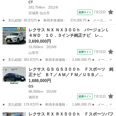
CT
283,754km
2011年
7月22日
提携サイト
宮城県 仙台市
■ 支払総額: 49.8万円 ■ 車両本体価格： 374,000 円 ■ メーカー
名： レクサス ■ 車種名： ＣＴ ■ グレード名： ＣＴ２００
宮城
仙台市
CT
レクサス ＮＸ ＮＸ３００ｈ バージョンＬ
ｈ バージョンＣ ハイブリッド ナビ・ＴＶ ＥＴＣ ＢＫカメ
４ＷＤ １０．３インチ純正ナビ レ…
ラ フロントショ...
3,699,000円
33,000km
2019年
7月31日
提携サイト
山形市
■ 支払総額: 383.8万円 ■ 車両本体価格： 3,699,000 円 ■ メーカ
ー名： レクサス ■ 車種名： ＮＸ ■ グレード名： ＮＸ３００
山形
山形市
レクサス
レクサス ＧＳ ＧＳ３００ｈ Ｆスポーツ 純
ｈ バージョンＬ ４ＷＤ １０．３インチ純正ナビ レザー電動シ
正ナビ ＢＴ／ＡＭ／ＦＭ／ＵＳＢ／…
ート パ...
1,686,000円
GS
98,000km
2014年
7月31日
提携サイト
酒田市
■ 支払総額: 179.8万円 ■ 車両本体価格： 1,686,000 円 ■ メーカ
ー名： レクサス ■ 車種名： ＧＳ ■ グレード名： ＧＳ３００
山形
酒田市
GS
レクサス ＲＸ ＲＸ５００ｈ Ｆスポーツパフ
ｈ Ｆスポーツ 純正ナビ ＢＴ／ＡＭ／ＦＭ／ＵＳＢ／ＤＶＤ／Ｃ