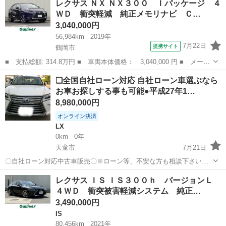
レクサス ＮＸ ＮＸ３００ Ｉパッケージ ４
ｈ バージョンＣ １年保証付 ＬＥＤヘッドライト 社外アルミ
ＷＤ 衝突軽減 純正メモリナビ Ｃ…
クルーズコントロー...
3,040,000円
56,984km
2019年
7月22日
提携サイト
鶴岡市
■ 支払総額: 314.8万円 ■ 車両本体価格： 3,040,000 円 ■ メーカ
ー名： レクサス ■ 車種名： ＮＸ ■ グレード名： ＮＸ３０
山形
鶴岡市
レクサス
❑全国自社ローン対応 自社ローン車選ぶなら
０ Ｉパッケージ ４ＷＤ 衝突軽減 純正メモリナビ ＣＤ ＤＶ
お車お探しする事も可能●平成27年1…
Ｄ ＢＴ ...
8,980,000円
オンライン決済
LX
0km
0年
天童市
7月21日
〇自社ローン対応中古車販売〇※ローン等、不安な方も相談下さい※
☆どなたでもローン対応可能☆ １、勤続年数の短い方
山形
天童市
LX
ローン
レクサス ＩＳ ＩＳ３００ｈ バージョンＬ
や自営業の方 ２、パートをされる主婦の方や派遣社員の方 ３、自己破
４ＷＤ 衝突被害軽減システム 純正…
産等をされた方や...
3,490,000円
IS
80,456km
2021年