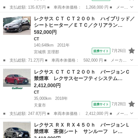
■ 支払総額: 135.8万円 ■ 車両本体価格： 1,268,000 円 ■ メーカ
ー名： レクサス ■ 車種名： ＲＸ ■ グレード名： ＲＸ４５０
山形
鶴岡市
RX
レクサス ＣＴ ＣＴ２００ｈ ハイブリッド／
ｈ バージョンＬ ４ＷＤ ＭＴ付ＡＴ 衝突被害軽減システム ヘ
シートヒーター／ＥＴＣ／クリアラン…
ッドアッ...
592,000円
CT
140,648km
2011年
7月26日
提携サイト
宮城県 亘理郡
■ 支払総額: 71.2万円 ■ 車両本体価格： 592,000 円 ■ メーカー
名： レクサス ■ 車種名： ＣＴ ■ グレード名： ＣＴ２００
宮城
亘理郡
CT
レクサス ＣＴ ＣＴ２００ｈ バージョンＣ
ｈ ハイブリッド／シートヒーター／ＥＴＣ／クリアランスソナー／
禁煙車 レクサスセーフティシステム…
保証車検整備付...
2,412,000円
CT
35,000km
2018年
7月28日
提携サイト
天童市
■ 支払総額: 247.8万円 ■ 車両本体価格： 2,412,000 円 ■ メーカ
ー名： レクサス ■ 車種名： ＣＴ ■ グレード名： ＣＴ２００
山形
天童市
CT
レクサス ＲＸ ＲＸ４５０ｈ バージョンＬ
ｈ バージョンＣ 禁煙車 レクサスセーフティシステム レーダー
禁煙車 茶側シート サンルーフ レ…
クルーズ...