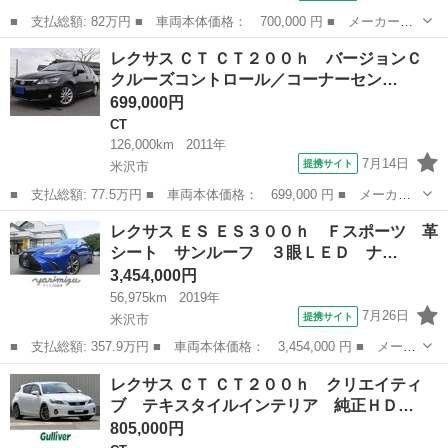
■ 支払総額: 82万円 ■ 車両本体価格： 700,000 円 ■ メーカー
名： レクサス ■ 車種名： ＣＴ ■ グレード名： ＣＴ２００
山形
西村山郡
CT
レクサス ＣＴ ＣＴ２００ｈ バージョンＣ
ｈ バージョンＣ ／車検整備／純正マルチ／サンルーフ／バックカ
クルーズコントロール／コーナーセン…
メラ／ＥＴＣ／ドラ...
699,000円
CT
126,000km
2011年
7月14日
提携サイト
米沢市
■ 支払総額: 77.5万円 ■ 車両本体価格： 699,000 円 ■ メーカー
名： レクサス ■ 車種名： ＣＴ ■ グレード名： ＣＴ２００
山形
米沢市
CT
レクサス ＥＳ ＥＳ３００ｈ Ｆスポーツ 革
ｈ バージョンＣ クルーズコントロール／コーナーセンサー／シー
シート サンルーフ ３眼ＬＥＤ ナ…
トヒーター／Ｅ...
3,454,000円
56,975km
2019年
7月26日
提携サイト
米沢市
■ 支払総額: 357.9万円 ■ 車両本体価格： 3,454,000 円 ■ メーカ
ー名： レクサス ■ 車種名： ＥＳ ■ グレード名： ＥＳ３００
山形
米沢市
レクサス
レクサス ＣＴ ＣＴ２００ｈ クリエイティ
ｈ Ｆスポーツ 革シート サンルーフ ３眼ＬＥＤ ナビ フルセ
ブ テキスタイルインテリア 純正ＨＤ…
グＴＶ ...
805,000円