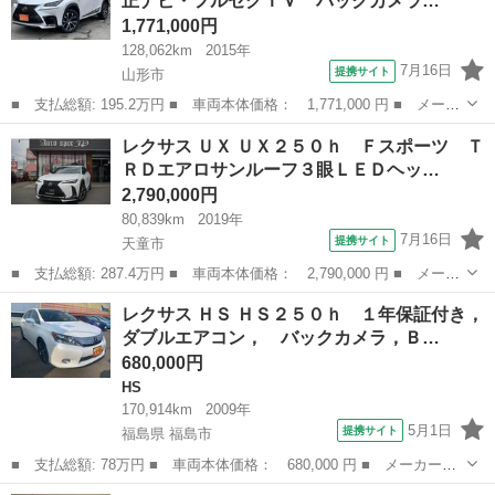
正ナビ・フルセグＴＶ バックカメラ…
ＳＭ／ド...
1,771,000円
128,062km
2015年
7月16日
提携サイト
山形市
■ 支払総額: 195.2万円 ■ 車両本体価格： 1,771,000 円 ■ メーカ
ー名： レクサス ■ 車種名： ＮＸ ■ グレード名： ＮＸ２００
山形
山形市
レクサス
レクサス ＵＸ ＵＸ２５０ｈ Ｆスポーツ Ｔ
ｔ Ｆスポーツ 純正ナビ・フルセグＴＶ バックカメラ 全方位カ
ＲＤエアロサンルーフ３眼ＬＥＤヘッ…
メラ ス...
2,790,000円
80,839km
2019年
7月16日
提携サイト
天童市
■ 支払総額: 287.4万円 ■ 車両本体価格： 2,790,000 円 ■ メーカ
ー名： レクサス ■ 車種名： ＵＸ ■ グレード名： ＵＸ２５０
山形
天童市
レクサス
レクサス ＨＳ ＨＳ２５０ｈ １年保証付き，
ｈ Ｆスポーツ ＴＲＤエアロサンルーフ３眼ＬＥＤヘッドライトヘ
ダブルエアコン， バックカメラ，Ｂ…
ッドアッ...
680,000円
HS
170,914km
2009年
5月1日
提携サイト
福島県 福島市
■ 支払総額: 78万円 ■ 車両本体価格： 680,000 円 ■ メーカー
名： レクサス ■ 車種名： ＨＳ ■ グレード名： ＨＳ２５０
福島
福島市
HS