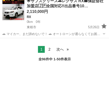
︎🌟サブスクリース🚗レクサス RX🏢保証会社
んか？ ​🚘 【車両詳細】 🚘 ■ レクサス RX ■ 年式：平成28年 ■ 走行距
加盟店🇯🇵全国対応‼️出品番号10…
離：98...
2,110,000円
RX
0km
0年
東根市
5月26日
🚗 マイカー、まだ諦めないで！ 🚗 オートローンが通らなくてお困り
の方へ。 当店独自の「サブスクリース」で、ご希望のお車に乗りませ
山形
東根市
RX
車両
んか？ ​🚘 【車両詳細】 🚘 ■ レクサス RX ■ 年式：平成25年 ■ 走行距
離：93...
1
2
次へ
全96件中 1-50件表示