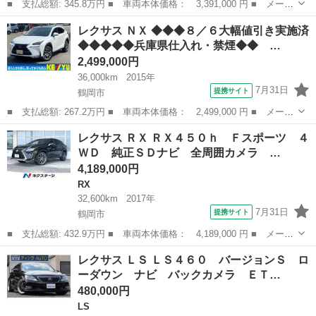
■ 支払総額: 345.8万円 ■ 車両本体価格： 3,391,000 円 ■ メーカ
ー名： レクサス ■ 車種名： ＵＸ ■ グレード名： ＵＸ２５０
山形
鶴岡市
レクサス
レクサス ＮＸ ◆◆◆８／６大幅値引き実施済
ｈ バージョンＣ プリクラッシュセーフティ レーントレーシング
◆◆◆◆◆兵庫県仕入れ・禁煙◆◆ …
アシスト...
2,499,000円
36,000km
2015年
7月31日
提携サイト
鶴岡市
■ 支払総額: 267.2万円 ■ 車両本体価格： 2,499,000 円 ■ メーカ
ー名： レクサス ■ 車種名： ＮＸ ■ グレード名： ◆◆◆８／
山形
鶴岡市
レクサス
レクサス ＲＸ ＲＸ４５０ｈ Ｆスポーツ ４
６大幅値引き実施済◆◆◆◆◆兵庫県仕入れ・禁煙◆◆ 【ＮＸ２０
ＷＤ 純正ＳＤナビ 全周囲カメラ …
０ｔ Ｉ...
4,189,000円
RX
32,600km
2017年
7月31日
提携サイト
鶴岡市
■ 支払総額: 432.9万円 ■ 車両本体価格： 4,189,000 円 ■ メーカ
ー名： レクサス ■ 車種名： ＲＸ ■ グレード名： ＲＸ４５０
山形
鶴岡市
RX
レクサス ＬＳ ＬＳ４６０ バージョンＳ ロ
ｈ Ｆスポーツ ４ＷＤ 純正ＳＤナビ 全周囲カメラ 衝突被害軽
ーダウン ナビ バックカメラ ＥＴ…
減システ...
480,000円
LS