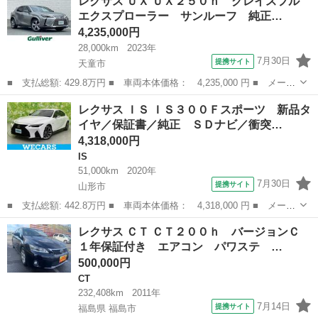
レクサス ＵＸ ＵＸ２５０ｈ グレイスフル
０ Ｆスポーツ 純正メモリナビ／全周囲モニター／ＥＴＣ／ＢＳＭ
エクスプローラー サンルーフ 純正…
／衝突被害...
4,235,000円
28,000km
2023年
7月30日
提携サイト
天童市
■ 支払総額: 429.8万円 ■ 車両本体価格： 4,235,000 円 ■ メーカ
ー名： レクサス ■ 車種名： ＵＸ ■ グレード名： ＵＸ２５０
山形
天童市
レクサス
レクサス ＩＳ ＩＳ３００Ｆスポーツ 新品タ
ｈ グレイスフル エクスプローラー サンルーフ 純正ナビ フル
イヤ／保証書／純正 ＳＤナビ／衝突…
セグ 全...
4,318,000円
IS
51,000km
2020年
7月30日
提携サイト
山形市
■ 支払総額: 442.8万円 ■ 車両本体価格： 4,318,000 円 ■ メーカ
ー名： レクサス ■ 車種名： ＩＳ ■ グレード名： ＩＳ３００
山形
山形市
IS
レクサス ＣＴ ＣＴ２００ｈ バージョンＣ
Ｆスポーツ 新品タイヤ／保証書／純正 ＳＤナビ／衝突安全装置／
１年保証付き エアコン パワステ …
シートヒ...
500,000円
CT
232,408km
2011年
7月14日
提携サイト
福島県 福島市