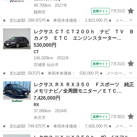
49,700km
2017年
7月31日
提携サイト
鶴岡市
■ 支払総額: 299.9万円 ■ 車両本体価格： 2,823,000 円 ■ メーカ
ー名： レクサス ■ 車種名： ＮＸ ■ グレード名： ＮＸ３０
山形
鶴岡市
レクサス
レクサス ＣＴ ＣＴ２００ｈ ナビ ＴＶ Ｂ
０ Ｉパッケージ ４ＷＤ 純正ＳＤナビ バックカメラ 禁煙車
カメラ ＥＴＣ エンジンスターター…
電動リアゲ...
530,000円
CT
146,020km
2011年
7月31日
提携サイト
宮城県 仙台市
■ 支払総額: 59万円 ■ 車両本体価格： 530,000 円 ■ メーカー
名： レクサス ■ 車種名： ＣＴ ■ グレード名： ＣＴ２００
宮城
仙台市
CT
レクサス ＲＸ ＲＸ３５０ Ｆスポーツ 純正
ｈ ナビ ＴＶ Ｂカメラ ＥＴＣ エンジンスターター ■ 排気
メモリナビ／全周囲モニター／ＥＴＣ…
量： 1800cc...
7,426,000円
RX
37,000km
2024年
7月30日
提携サイト
米沢市
■ 支払総額: 749.8万円 ■ 車両本体価格： 7,426,000 円 ■ メーカ
ー名： レクサス ■ 車種名： ＲＸ ■ グレード名： ＲＸ３５
山形
米沢市
RX