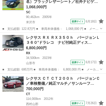
名）ブラックレザーシート／社外ナビゲ…
【走行距離】...
1,068,000円
SC
90,462km
2005年
6月18日
提携サイト
米沢市
■ 支払総額: 122.8万円 ■ 車両本体価格： 1,068,000 円 ■ メーカ
ー名： レクサス ■ 車種名： ＳＣ ■ グレード名： ＳＣ４３
山形
米沢市
SC
レクサス ＲＸ ＲＸ３５０ｈ バージョンＬ
０ ＳＣ４３０（４名）ブラックレザーシート／社外ナビゲーション
３６０°ドラレコ ナビ付純正ディス…
／デジタル...
6,800,000円
RX
34,500km
2023年
6月17日
提携サイト
山形市
■ 支払総額: 695万円 ■ 車両本体価格： 6,800,000 円 ■ メーカー
名： レクサス ■ 車種名： ＲＸ ■ グレード名： ＲＸ３５０
山形
山形市
RX
レクサス ＣＴ ＣＴ２００ｈ バージョンＣ
ｈ バージョンＬ ３６０°ドラレコ ナビ付純正ディスプレイオーデ
／車検整備／純正マルチ／サンルーフ…
ィオ フル...
700,000円
CT
114,000km
2012年
7月26日
提携サイト
西村山郡