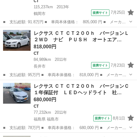
CT
115,237km
2013年
7月25日
提携サイト
鶴岡市
■ 支払総額: 91.8万円 ■ 車両本体価格： 805,000 円 ■ メーカー
名： レクサス ■ 車種名： ＣＴ ■ グレード名： ＣＴ２００
山形
鶴岡市
CT
レクサス ＣＴ ＣＴ２００ｈ バージョンＬ
ｈ クリエイティブ テキスタイルインテリア 純正ＨＤＤナビ Ｃ
２ＷＤ ナビ ＰＵＳＨ オートエア…
Ｄ ＤＶＤ Ｂ...
818,000円
CT
84,989km
2011年
7月23日
提携サイト
長井市
■ 支払総額: 95万円 ■ 車両本体価格： 818,000 円 ■ メーカー
名： レクサス ■ 車種名： ＣＴ ■ グレード名： ＣＴ２００
山形
長井市
CT
レクサス ＣＴ ＣＴ２００ｈ バージョンＣ
ｈ バージョンＬ ２ＷＤ ナビ ＰＵＳＨ オートエアコン・ライ
１年保証付 ＬＥＤヘッドライト 社…
ト 電動シート オ...
680,000円
CT
77,232km
2011年
8月1日
提携サイト
福島県 福島市
■ 支払総額: 78万円 ■ 車両本体価格： 680,000 円 ■ メーカー
名： レクサス ■ 車種名： ＣＴ ■ グレード名： ＣＴ２００
福島
福島市
CT