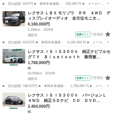
■ 支払総額: 60万円 ■ 車両本体価格： 500,000 円 ■ メーカー
名： レクサス ■ 車種名： ＣＴ ■ グレード名： ＣＴ２００
福島
福島市
CT
レクサス ＬＢＸ モリゾウ ＲＲ ４ＷＤ デ
ｈ バージョンＣ １年保証付き エアコン パワステ 盗難防止装
ィスプレイオーディオ 全方位モニタ…
置 オートクルーズ...
6,180,000円
2,256km
2025年
7月30日
提携サイト
酒田市
■ 支払総額: 634万円 ■ 車両本体価格： 6,180,000 円 ■ メーカー
名： レクサス ■ 車種名： ＬＢＸ ■ グレード名： モリゾウ
山形
酒田市
レクサス
レクサス ＩＳ ＩＳ３００ｈ 純正ナビフルセ
ＲＲ ４ＷＤ ディスプレイオーディオ 全方位モニター ワイヤレ
グＴＶ Ｂｌｕｅｔｏｏｔｈ 衝突被…
ス充電 パ...
1,788,000円
IS
54,000km
2014年
7月30日
提携サイト
酒田市
■ 支払総額: 189.8万円 ■ 車両本体価格： 1,788,000 円 ■ メーカ
ー名： レクサス ■ 車種名： ＩＳ ■ グレード名： ＩＳ３００
山形
酒田市
IS
レクサス ＩＳ ＩＳ３００ｈ バージョンＬ
ｈ 純正ナビフルセグＴＶ Ｂｌｕｅｔｏｏｔｈ 衝突被害軽減ブレ
４ＷＤ 純正ＳＤナビ ＣＤ ＤＶＤ…
ーキ コ...
2,484,000円
IS