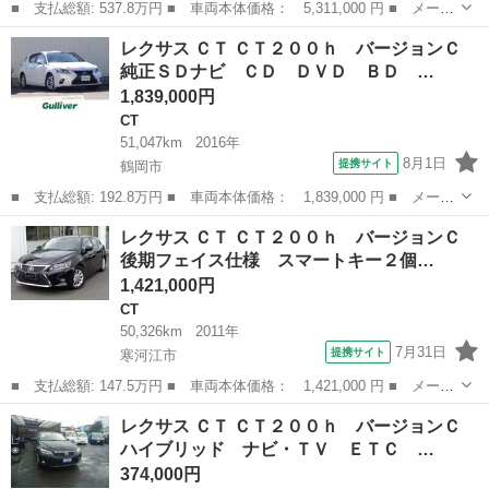
■ 支払総額: 537.8万円 ■ 車両本体価格： 5,311,000 円 ■ メーカ
ー名： レクサス ■ 車種名： ＮＸ ■ グレード名： ＮＸ３５０
山形
鶴岡市
レクサス
レクサス ＣＴ ＣＴ２００ｈ バージョンＣ
ｈ Ｆスポーツ ＡＷＤ パドルシフト プリクラッシュセーフテ
純正ＳＤナビ ＣＤ ＤＶＤ ＢＤ …
ィ レーン...
1,839,000円
CT
51,047km
2016年
8月1日
提携サイト
鶴岡市
■ 支払総額: 192.8万円 ■ 車両本体価格： 1,839,000 円 ■ メーカ
ー名： レクサス ■ 車種名： ＣＴ ■ グレード名： ＣＴ２００
山形
鶴岡市
CT
レクサス ＣＴ ＣＴ２００ｈ バージョンＣ
ｈ バージョンＣ 純正ＳＤナビ ＣＤ ＤＶＤ ＢＤ ＢＴ フル
後期フェイス仕様 スマートキー２個…
セグ Ｍ...
1,421,000円
CT
50,326km
2011年
7月31日
提携サイト
寒河江市
■ 支払総額: 147.5万円 ■ 車両本体価格： 1,421,000 円 ■ メーカ
ー名： レクサス ■ 車種名： ＣＴ ■ グレード名： ＣＴ２００
山形
寒河江市
CT
レクサス ＣＴ ＣＴ２００ｈ バージョンＣ
ｈ バージョンＣ 後期フェイス仕様 スマートキー２個 カードキ
ハイブリッド ナビ・ＴＶ ＥＴＣ …
ー 純正...
374,000円