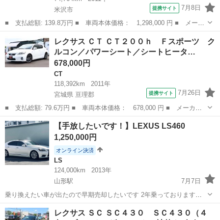
7月8日
提携サイト
米沢市
■ 支払総額: 139.8万円 ■ 車両本体価格： 1,298,000 円 ■ メーカ
ー名： レクサス ■ 車種名： ＣＴ ■ グレード名： ＣＴ２００
山形
米沢市
CT
レクサス ＣＴ ＣＴ２００ｈ Ｆスポーツ ク
ｈ バージョンＣ 純正ナビ・ＴＶ・Ｂカメラ ＥＴＣ シートヒー
ルコン／パワーシート／シートヒータ…
ター ス...
678,000円
CT
118,392km
2011年
7月26日
提携サイト
宮城県 亘理郡
■ 支払総額: 79.6万円 ■ 車両本体価格： 678,000 円 ■ メーカー
名： レクサス ■ 車種名： ＣＴ ■ グレード名： ＣＴ２００
宮城
亘理郡
CT
【手放したいです！】LEXUS LS460
ｈ Ｆスポーツ クルコン／パワーシート／シートヒーター／Ｂカメ
1,250,000円
ラ／ＥＴＣ／ハ...
オンライン決済
LS
124,000km
2013年
山形駅
7月7日
乗り換えたい車が出たので早期売却したいです 2年乗っております
が、全く不調はありません！ 現車確認していただける方のみ ご購入お
山形
山形市
山形駅
LS
所有権
レクサス ＳＣ ＳＣ４３０ ＳＣ４３０（４
願いいたします！ 【車両】LEXUS LS460 【グレード】C iパッケージ