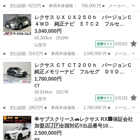
■ 支払総額: 82万円 ■ 車両本体価格： 700,000 円 ■ メーカー
名： レクサス ■ 車種名： ＣＴ ■ グレード名： ＣＴ２００
山形
西村山郡
CT
レクサス ＵＸ ＵＸ２５０ｈ バージョンＣ
ｈ バージョンＣ ／車検整備／純正マルチ／サンルーフ／バックカ
４ＷＤ 純正ナビ ＥＴＣ２ フルセ…
メラ／ＥＴＣ／ドラ...
3,040,000円
43,200km
2019年
6月9日
提携サイト
山形市
■ 支払総額: 318万円 ■ 車両本体価格： 3,040,000 円 ■ メーカー
名： レクサス ■ 車種名： ＵＸ ■ グレード名： ＵＸ２５０
山形
山形市
レクサス
レクサス ＣＴ ＣＴ２００ｈ バージョンＣ
ｈ バージョンＣ ４ＷＤ 純正ナビ ＥＴＣ２ フルセグＴＶ 全
純正メモリーナビ フルセグ ＤＶＤ…
周囲モニター...
1,780,000円
CT
59,914km
2017年
6月2日
提携サイト
山形市
■ 支払総額: 195万円 ■ 車両本体価格： 1,780,000 円 ■ メーカー
名： レクサス ■ 車種名： ＣＴ ■ グレード名： ＣＴ２００
山形
山形市
CT
︎🌟サブスクリース🚗レクサス RX🏢保証会社
ｈ バージョンＣ 純正メモリーナビ フルセグ ＤＶＤ Ｂｌｕｅ
加盟店🇯🇵全国対応‼️出品番号10…
ｔｏｏｔｈ ...
2,500,000円
RX