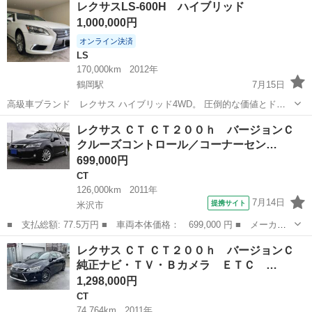
レクサスLS-600H ハイブリッド
ｈ １年保証付き，ダブルエアコン， バックカメラ，Ｂｌｕｅｔｏ
1,000,000円
ｏｔｈ接続可，パワ...
オンライン決済
LS
170,000km
2012年
鶴岡駅
7月15日
高級車ブランド レクサス ハイブリッド4WD。 圧倒的な価値とドラ
イブ感を満喫できる車両。 4WDハイブリッド車なので、ガソリン維持
山形
鶴岡市
鶴岡駅
LS
レクサス ＣＴ ＣＴ２００ｈ バージョンＣ
費もそれほどでもありません。 出品時から20万円値引きしてありま
クルーズコントロール／コーナーセン…
す。 新車時１1００万円以上...
699,000円
CT
126,000km
2011年
7月14日
提携サイト
米沢市
■ 支払総額: 77.5万円 ■ 車両本体価格： 699,000 円 ■ メーカー
名： レクサス ■ 車種名： ＣＴ ■ グレード名： ＣＴ２００
山形
米沢市
CT
レクサス ＣＴ ＣＴ２００ｈ バージョンＣ
ｈ バージョンＣ クルーズコントロール／コーナーセンサー／シー
純正ナビ・ＴＶ・Ｂカメラ ＥＴＣ …
トヒーター／Ｅ...
1,298,000円
CT
74,764km
2011年