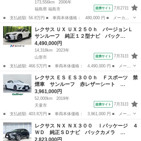
173,556km
2006年
7月27日
提携サイト
福島県 福島市
■ 支払総額: 56.8万円 ■ 車両本体価格： 480,000 円 ■ メーカー
名： レクサス ■ 車種名： ＬＳ ■ グレード名： ＬＳ４６０
福島
福島市
LS
レクサス ＵＸ ＵＸ２５０ｈ バージョンＬ
バージョンＳ ローダウン ナビ バックカメラ ＥＴＣ クリアラ
サンルーフ 純正１２型ナビ バック…
ンスソナー ...
4,490,000円
14,318km
2023年
7月31日
提携サイト
山形市
■ 支払総額: 466.5万円 ■ 車両本体価格： 4,490,000 円 ■ メーカ
ー名： レクサス ■ 車種名： ＵＸ ■ グレード名： ＵＸ２５０
山形
山形市
レクサス
レクサス ＥＳ ＥＳ３００ｈ Ｆスポーツ 禁
ｈ バージョンＬ サンルーフ 純正１２型ナビ バックカメラ 衝
煙車 サンルーフ 赤レザーシート …
突被害軽...
3,961,000円
52,000km
2019年
7月31日
提携サイト
天童市
■ 支払総額: 403.8万円 ■ 車両本体価格： 3,961,000 円 ■ メーカ
ー名： レクサス ■ 車種名： ＥＳ ■ グレード名： ＥＳ３００
山形
天童市
レクサス
レクサス ＮＸ ＮＸ３００ Ｉパッケージ ４
ｈ Ｆスポーツ 禁煙車 サンルーフ 赤レザーシート レクサスセ
ＷＤ 純正ＳＤナビ バックカメラ …
ーフティ...
2,823,000円