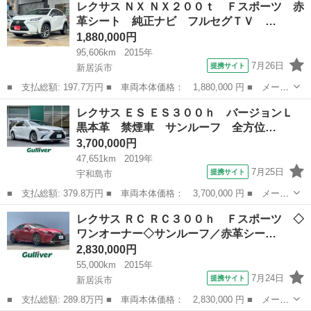
レクサス ＮＸ ＮＸ２００ｔ Ｆスポーツ 赤
Ｉパッケージ 黒本革シート スピンドルグリル ３眼ＬＥＤヘッド
革シート 純正ナビ フルセグＴＶ …
ライト Ｕ...
1,880,000円
95,606km
2015年
7月26日
提携サイト
新居浜市
■ 支払総額: 197.7万円 ■ 車両本体価格： 1,880,000 円 ■ メーカ
ー名： レクサス ■ 車種名： ＮＸ ■ グレード名： ＮＸ２００
愛媛
新居浜市
レクサス
レクサス ＥＳ ＥＳ３００ｈ バージョンＬ
ｔ Ｆスポーツ 赤革シート 純正ナビ フルセグＴＶ ビルトイン
黒本革 禁煙車 サンルーフ 全方位…
ＥＴＣ ...
3,700,000円
47,651km
2019年
7月25日
提携サイト
宇和島市
■ 支払総額: 379.8万円 ■ 車両本体価格： 3,700,000 円 ■ メーカ
ー名： レクサス ■ 車種名： ＥＳ ■ グレード名： ＥＳ３００
愛媛
宇和島市
レクサス
レクサス ＲＣ ＲＣ３００ｈ Ｆスポーツ ◇
ｈ バージョンＬ 黒本革 禁煙車 サンルーフ 全方位モニター
ワンオーナー◇サンルーフ／赤革シー…
全席温熱...
2,830,000円
55,000km
2015年
7月24日
提携サイト
新居浜市
■ 支払総額: 289.8万円 ■ 車両本体価格： 2,830,000 円 ■ メーカ