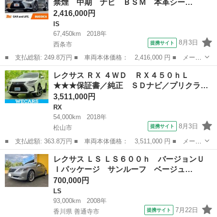
禁煙 中期 ナビ ＢＳＭ 本革シー…
シュセー...
2,416,000円
IS
67,450km
2018年
8月3日
提携サイト
西条市
■ 支払総額: 249.8万円 ■ 車両本体価格： 2,416,000 円 ■ メーカ
ー名： レクサス ■ 車種名： ＩＳ ■ グレード名： ＩＳ３００
愛媛
西条市
IS
レクサス ＲＸ ４ＷＤ ＲＸ４５０ｈＬ
ｈ バージョンＬ 禁煙 中期 ナビ ＢＳＭ 本革シート レーダ
★★★保証書／純正 ＳＤナビ／プリクラ…
ークルコ...
3,511,000円
RX
54,000km
2018年
8月3日
提携サイト
松山市
■ 支払総額: 363.8万円 ■ 車両本体価格： 3,511,000 円 ■ メーカ
ー名： レクサス ■ 車種名： ＲＸ ■ グレード名： ４ＷＤ Ｒ
愛媛
松山市
RX
レクサス ＬＳ ＬＳ６００ｈ バージョンＵ
Ｘ４５０ｈＬ ★★★保証書／純正 ＳＤナビ／プリクラッシュセー
Ｉパッケージ サンルーフ ベージュ…
フティ／...
700,000円
LS
93,000km
2008年
7月22日
提携サイト
香川県 善通寺市