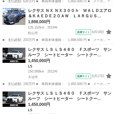
■ 支払総額: 620万円 ■ 車両本体価格： 5,950,000 円 ■ メーカー
名： レクサス ■ 車種名： ＬＸ ■ グレード名： ＬＸ５７０
愛媛
四国中央市
レクサス
レクサス ＮＸ ＮＸ３００ｈ ＷＡＬＤエアロ
４ＷＤ ■ 排気量： 5700cc ■ ドア枚数： 5D ■ ミッション...
＆ＫＡＥＤＥ２０ＡＷ ＬＡＲＧＵＳ…
1,898,000円
125,152km
2014年
6月19日
提携サイト
松山市
■ 支払総額: 203万円 ■ 車両本体価格： 1,898,000 円 ■ メーカー
名： レクサス ■ 車種名： ＮＸ ■ グレード名： ＮＸ３００
愛媛
松山市
レクサス
レクサス ＬＳ ＬＳ４６０ Ｆスポーツ サン
ｈ ＷＡＬＤエアロ＆ＫＡＥＤＥ２０ＡＷ ＬＡＲＧＵＳフルタップ
ルーフ シートヒーター シートクー…
車高調 純正...
1,450,000円
LS
150,000km
2012年
6月17日
提携サイト
今治市
■ 支払総額: 150万円 ■ 車両本体価格： 1,450,000 円 ■ メーカー
名： レクサス ■ 車種名： ＬＳ ■ グレード名： ＬＳ４６０
愛媛
今治市
LS
レクサス ＬＳ ＬＳ４６０ Ｆスポーツ サン
Ｆスポーツ サンルーフ シートヒーター シートクーラー シート
ルーフ シートヒーター シートクー…
メモリ機能...
1,450,000円
LS