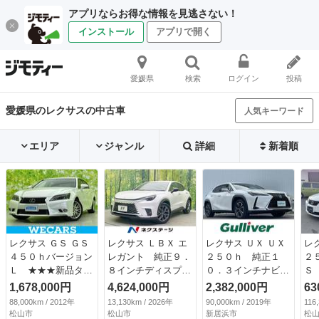
アプリならお得な情報を見逃さない！
インストール
アプリで開く
愛媛県
検索
ログイン
投稿
愛媛県のレクサスの中古車
人気キーワード
エリア
ジャンル
詳細
新着順
レクサス ＧＳ ＧＳ
レクサス ＬＢＸ エ
レクサス ＵＸ ＵＸ
レ
４５０ｈバージョン
レガント 純正９．
２５０ｈ 純正１
２
Ｌ ★★★新品タイ
８インチディスプレ
０．３インチナビ／
Ｓ
ヤ／保証書／純正
イオーディオ 全周
フルセグＴＶ／Ｂｌ
ナ
1,678,000円
4,624,000円
2,382,000円
63
ナビ／プリクラッシ
囲カメラ 衝突被害
ｕｅｔｏｏｔｈ／Ｄ
ズ
88,000km / 2012年
13,130km / 2026年
90,000km / 2019年
116
ュセーフティ／シー
軽減システム レー
ＶＤ再生／バックカ
ッ
松山市
松山市
新居浜市
松