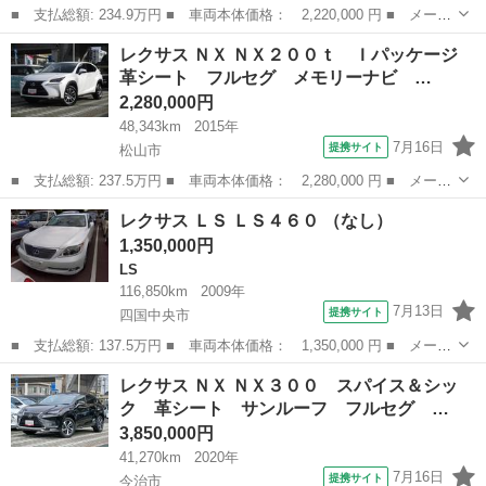
■ 支払総額: 234.9万円 ■ 車両本体価格： 2,220,000 円 ■ メーカ
ー名： レクサス ■ 車種名： ＮＸ ■ グレード名： ＮＸ２００
愛媛
大洲市
レクサス
レクサス ＮＸ ＮＸ２００ｔ Ｉパッケージ
ｔ Ｉパッケージ 革シート フルセグ メモリーナビ ＤＶＤ再
革シート フルセグ メモリーナビ …
生 ミュー...
2,280,000円
48,343km
2015年
7月16日
提携サイト
松山市
■ 支払総額: 237.5万円 ■ 車両本体価格： 2,280,000 円 ■ メーカ
ー名： レクサス ■ 車種名： ＮＸ ■ グレード名： ＮＸ２００
愛媛
松山市
レクサス
レクサス ＬＳ ＬＳ４６０ （なし）
ｔ Ｉパッケージ 革シート フルセグ メモリーナビ ＤＶＤ再
1,350,000円
生 ミュー...
LS
116,850km
2009年
7月13日
提携サイト
四国中央市
■ 支払総額: 137.5万円 ■ 車両本体価格： 1,350,000 円 ■ メーカ
ー名： レクサス ■ 車種名： ＬＳ ■ グレード名： ＬＳ４６０
愛媛
四国中央市
LS
レクサス ＮＸ ＮＸ３００ スパイス＆シッ
■ 排気量： 4600cc ■ ドア枚数： 4D ■ ミッション： ...
ク 革シート サンルーフ フルセグ …
3,850,000円
41,270km
2020年
7月16日
提携サイト
今治市