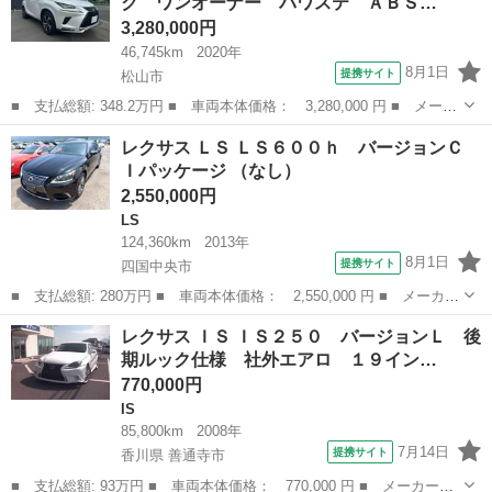
ク ワンオーナー パワステ ＡＢＳ…
害軽減シ...
3,280,000円
46,745km
2020年
8月1日
提携サイト
松山市
■ 支払総額: 348.2万円 ■ 車両本体価格： 3,280,000 円 ■ メーカ
ー名： レクサス ■ 車種名： ＮＸ ■ グレード名： ＮＸ３００
愛媛
松山市
レクサス
レクサス ＬＳ ＬＳ６００ｈ バージョンＣ
ｈ スパイス＆シック ワンオーナー パワステ ＡＢＳ サポカ
Ｉパッケージ （なし）
ー レーン...
2,550,000円
LS
124,360km
2013年
8月1日
提携サイト
四国中央市
■ 支払総額: 280万円 ■ 車両本体価格： 2,550,000 円 ■ メーカー
名： レクサス ■ 車種名： ＬＳ ■ グレード名： ＬＳ６００
愛媛
四国中央市
LS
レクサス ＩＳ ＩＳ２５０ バージョンＬ 後
ｈ バージョンＣ Ｉパッケージ ■ 排気量： 5000cc ■ ドア枚
期ルック仕様 社外エアロ １９イン…
数：...
770,000円
IS
85,800km
2008年
7月14日
提携サイト
香川県 善通寺市
■ 支払総額: 93万円 ■ 車両本体価格： 770,000 円 ■ メーカー