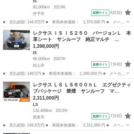
IS
92,000km
2013年
8月3日
提携サイト
伊予市
■ 支払総額: 144.8万円 ■ 車両本体価格： 1,370,000 円 ■ メーカ
ー名： レクサス ■ 車種名： ＩＳ ■ グレード名： ＩＳ３００
愛媛
伊予市
IS
レクサス ＩＳ ＩＳ２５０ バージョンＬ 本
ｈ 前クリアランスソナー後コーナーセンサー テレコクピットステ
革シート サンルーフ 純正マルチ …
アリング...
1,398,000円
IS
66,000km
2007年
7月4日
提携サイト
松山市
■ 支払総額: 148万円 ■ 車両本体価格： 1,398,000 円 ■ メーカー
名： レクサス ■ 車種名： ＩＳ ■ グレード名： ＩＳ２５０
愛媛
松山市
IS
レクサス ＬＳ ＬＳ６００ｈＬ エグゼクティ
バージョンＬ 本革シート サンルーフ 純正マルチ フルセグ ３
ブパッケージ 禁煙 サンルーフ マ…
０Ｆスポー...
2,311,000円
LS
132,400km
2013年
7月4日
提携サイト
西条市
■ 支払総額: 249.8万円 ■ 車両本体価格： 2,311,000 円 ■ メーカ
ー名： レクサス ■ 車種名： ＬＳ ■ グレード名： ＬＳ６００
愛媛
西条市
LS