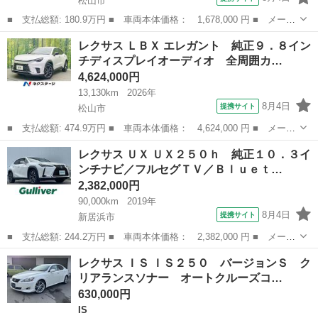
松山市
■ 支払総額: 180.9万円 ■ 車両本体価格： 1,678,000 円 ■ メーカ
ー名： レクサス ■ 車種名： ＧＳ ■ グレード名： ＧＳ４５０
愛媛
松山市
GS
レクサス ＬＢＸ エレガント 純正９．８イン
ｈバージョンＬ ★★★新品タイヤ／保証書／純正 ナビ／プリクラ
チディスプレイオーディオ 全周囲カ…
ッシュセ...
4,624,000円
13,130km
2026年
8月4日
提携サイト
松山市
■ 支払総額: 474.9万円 ■ 車両本体価格： 4,624,000 円 ■ メーカ
ー名： レクサス ■ 車種名： ＬＢＸ ■ グレード名： エレガン
愛媛
松山市
レクサス
レクサス ＵＸ ＵＸ２５０ｈ 純正１０．３イ
ト 純正９．８インチディスプレイオーディオ 全周囲カメラ 衝突
ンチナビ／フルセグＴＶ／Ｂｌｕｅｔ…
被害軽減...
2,382,000円
90,000km
2019年
8月4日
提携サイト
新居浜市
■ 支払総額: 244.2万円 ■ 車両本体価格： 2,382,000 円 ■ メーカ
ー名： レクサス ■ 車種名： ＵＸ ■ グレード名： ＵＸ２５０
愛媛
新居浜市
レクサス
レクサス ＩＳ ＩＳ２５０ バージョンＳ ク
ｈ 純正１０．３インチナビ／フルセグＴＶ／Ｂｌｕｅｔｏｏｔｈ／
リアランスソナー オートクルーズコ…
ＤＶＤ再...
630,000円
IS