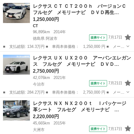
ー名： レクサス ■ 車種名： ＲＣ ■ グレード名： ＲＣ３００
愛媛
新居浜市
レクサス
レクサス ＣＴ ＣＴ２００ｈ バージョンＣ
ｈ Ｆスポーツ ◇ワンオーナー◇サンルーフ／赤革シート◇純正ナ
フルセグ メモリーナビ ＤＶＤ再生…
ビ、フル...
1,250,000円
CT
96,895km
2014年
7月17日
提携サイト
徳島県 阿波市
■ 支払総額: 134.3万円 ■ 車両本体価格： 1,250,000 円 ■ メーカ
ー名： レクサス ■ 車種名： ＣＴ ■ グレード名： ＣＴ２００
徳島
阿波市
CT
レクサス ＵＸ ＵＸ２００ アーバンエレガン
ｈ バージョンＣ フルセグ メモリーナビ ＤＶＤ再生 バックカ
ス フルセグ メモリーナビ ＤＶＤ…
メラ Ｅ...
2,750,000円
42,076km
2021年
7月21日
提携サイト
今治市
■ 支払総額: 284.2万円 ■ 車両本体価格： 2,750,000 円 ■ メーカ
ー名： レクサス ■ 車種名： ＵＸ ■ グレード名： ＵＸ２０
愛媛
今治市
レクサス
レクサス ＮＸ ＮＸ２００ｔ Ｉパッケージ
０ アーバンエレガンス フルセグ メモリーナビ ＤＶＤ再生 ミ
革シート フルセグ メモリーナビ …
ュージック...
2,220,000円
45,665km
2015年
7月17日
提携サイト
大洲市