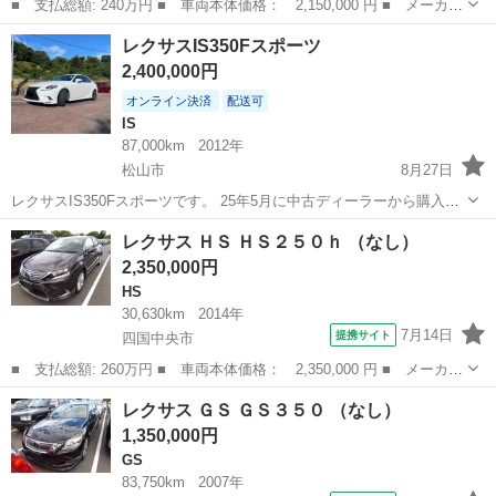
■ 支払総額: 240万円 ■ 車両本体価格： 2,150,000 円 ■ メーカー
名： レクサス ■ 車種名： ＧＳ ■ グレード名： ＧＳ４５０
愛媛
四国中央市
GS
レクサスIS350Fスポーツ
ｈ Ｆスポーツ ■ 排気量： 3500cc ■ ドア枚数： 4D ■ ミッ...
2,400,000円
オンライン決済
配送可
IS
87,000km
2012年
松山市
8月27日
レクサスIS350Fスポーツです。 25年5月に中古ディーラーから購入し
整備点検済、内外装キレイです。 ホイールガリ傷あります。 一括払い
愛媛
松山市
IS
IS350
レクサス ＨＳ ＨＳ２５０ｈ （なし）
希望、現車確認OKです。 ✓事故歴無し ✓TRDエアロ ✓TRDマフラー
2,350,000円
✓禁煙...
HS
30,630km
2014年
7月14日
提携サイト
四国中央市
■ 支払総額: 260万円 ■ 車両本体価格： 2,350,000 円 ■ メーカー
名： レクサス ■ 車種名： ＨＳ ■ グレード名： ＨＳ２５０ｈ
愛媛
四国中央市
HS
レクサス ＧＳ ＧＳ３５０ （なし）
■ 排気量： 2400cc ■ ドア枚数： 4D ■ ミッション： A...
1,350,000円
GS
83,750km
2007年