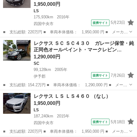
1,950,000円
LS
175,930km
2016年
5月23日
提携サイト
四国中央市
■ 支払総額: 220万円 ■ 車両本体価格： 1,950,000 円 ■ メーカー
名： レクサス ■ 車種名： ＬＳ ■ グレード名： ＬＳ６００
愛媛
四国中央市
LS
レクサス ＳＣ ＳＣ４３０ ガレージ保管・純
ｈ バージョンＬ ■ 排気量： 5000cc ■ ドア枚数： 4D ■ ミ...
正同色オールペイント・マークレビン…
1,290,000円
SC
99,128km
2005年
7月26日
提携サイト
伊予郡
■ 支払総額: 154.2万円 ■ 車両本体価格： 1,290,000 円 ■ メーカ
ー名： レクサス ■ 車種名： ＳＣ ■ グレード名： ＳＣ４３
愛媛
伊予郡
SC
レクサス ＬＳ ＬＳ４６０ （なし）
０ ガレージ保管・純正同色オールペイント・マークレビンソンプレ
1,950,000円
ミアムサウ...
LS
187,240km
2015年
5月18日
提携サイト
四国中央市
■ 支払総額: 220万円 ■ 車両本体価格： 1,950,000 円 ■ メーカー