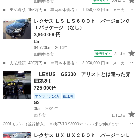
6月27日
提携サイト
四国中央市
■ 支払総額: 155万円 ■ 車両本体価格： 1,350,000 円 ■ メーカー
名： レクサス ■ 車種名： ＣＴ ■ グレード名： ＣＴ２００
愛媛
四国中央市
CT
レクサス ＬＳ ＬＳ６００ｈ バージョンＣ
ｈ バージョンＬ ■ 排気量： 1800cc ■ ドア枚数： 5D ■ ミ...
Ｉパッケージ （なし）
3,950,000円
LS
64,770km
2013年
2月3日
提携サイト
四国中央市
■ 支払総額: 420万円 ■ 車両本体価格： 3,950,000 円 ■ メーカー
名： レクサス ■ 車種名： ＬＳ ■ グレード名： ＬＳ６００
愛媛
四国中央市
LS
LEXUS GS300 アリストとは違った雰
ｈ バージョンＣ Ｉパッケージ ■ 排気量： 5000cc ■ ドア枚
囲気を‼️
数：...
725,000円
オンライン決済
配送可
GS
0km
2001年
西予市
1月10日
2001モデル（並行輸入） 車検27/10 93000マイル（多少伸びます） 後
期型 型式 JZS160 フロント（ボンネット&フェンダー社外） ルーフ
愛媛
西予市
GS
エンジン
レクサス ＵＸ ＵＸ２５０ｈ バージョンＬ
&トランクスポイラー フルエアロ 車高調 セルシオ20後...