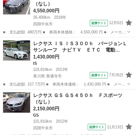
（なし）
4,550,000円
35,400km
2018年
12月6日
提携サイト
四国中央市
■ 支払総額: 480万円 ■ 車両本体価格： 4,550,000 円 ■ メーカー
名： レクサス ■ 車種名： ＵＸ ■ グレード名： ＵＸ２５０
愛媛
四国中央市
レクサス
レクサス ＩＳ ＩＳ３００ｈ バージョンＬ
ｈ バージョンＬ ■ 排気量： 2000cc ■ ドア枚数： 5D ■ ミ...
サンルーフ ナビＴＶ ＥＴＣ 電動…
1,430,000円
IS
118,824km
2013年
7月26日
提携サイト
香川県 善通寺市
■ 支払総額: 157.7万円 ■ 車両本体価格： 1,430,000 円 ■ メーカ
ー名： レクサス ■ 車種名： ＩＳ ■ グレード名： ＩＳ３００
香川
善通寺市
IS
レクサス ＧＳ ＧＳ４５０ｈ Ｆスポーツ
ｈ バージョンＬ サンルーフ ナビＴＶ ＥＴＣ 電動シート バ
（なし）
ックカメ...
2,150,000円
GS
115,810km
2012年
11月13日
提携サイト
四国中央市