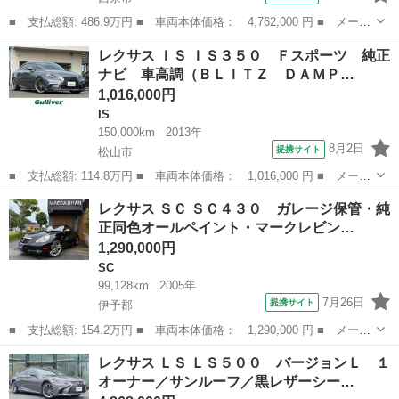
■ 支払総額: 486.9万円 ■ 車両本体価格： 4,762,000 円 ■ メーカ
ー名： レクサス ■ 車種名： ＬＢＸ ■ グレード名： リラック
愛媛
西条市
レクサス
レクサス ＩＳ ＩＳ３５０ Ｆスポーツ 純正
ス 保証書／ディスプレイオーディオ／衝突安全装置／シートヒータ
ナビ 車高調（ＢＬＩＴＺ ＤＡＭＰ…
ー 前席...
1,016,000円
IS
150,000km
2013年
8月2日
提携サイト
松山市
■ 支払総額: 114.8万円 ■ 車両本体価格： 1,016,000 円 ■ メーカ
ー名： レクサス ■ 車種名： ＩＳ ■ グレード名： ＩＳ３５
愛媛
松山市
IS
レクサス ＳＣ ＳＣ４３０ ガレージ保管・純
０ Ｆスポーツ 純正ナビ 車高調（ＢＬＩＴＺ ＤＡＭＰＥＲＺＺ
正同色オールペイント・マークレビン…
－Ｒ） 赤...
1,290,000円
SC
99,128km
2005年
7月26日
提携サイト
伊予郡
■ 支払総額: 154.2万円 ■ 車両本体価格： 1,290,000 円 ■ メーカ
ー名： レクサス ■ 車種名： ＳＣ ■ グレード名： ＳＣ４３
愛媛
伊予郡
SC
レクサス ＬＳ ＬＳ５００ バージョンＬ １
０ ガレージ保管・純正同色オールペイント・マークレビンソンプレ
オーナー／サンルーフ／黒レザーシー…
ミアムサウ...