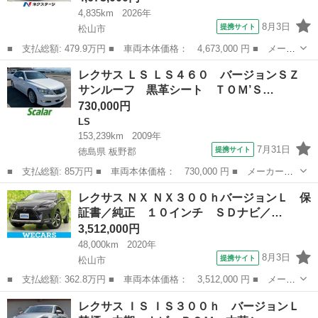
4,835km
2026年
8月3日
提携サイト
松山市
■ 支払総額: 479.9万円 ■ 車両本体価格： 4,673,000 円 ■ メーカ
ー名： レクサス ■ 車種名： ＬＢＸ ■ グレード名： アクティ
愛媛
松山市
レクサス
レクサス ＬＳ ＬＳ４６０ バージョンＳＺ
ブ 純正９．８インチディスプレイオーディオ 全周囲カメラ 衝突
サンルーフ 黒革シート ＴＯＭ’Ｓ…
被害軽減...
730,000円
LS
153,239km
2009年
7月31日
提携サイト
徳島県 板野郡
■ 支払総額: 85万円 ■ 車両本体価格： 730,000 円 ■ メーカー
名： レクサス ■ 車種名： ＬＳ ■ グレード名： ＬＳ４６０
徳島
板野郡
LS
レクサス ＮＸ ＮＸ３００ｈバージョンＬ 保
バージョンＳＺ サンルーフ 黒革シート ＴＯＭ’Ｓエアロ 中期Ｓ
証書／純正 １０インチ ＳＤナビ／…
Ｚ専用ＢＢＳ鍛...
3,512,000円
48,000km
2020年
8月3日
提携サイト
松山市
■ 支払総額: 362.8万円 ■ 車両本体価格： 3,512,000 円 ■ メーカ
ー名： レクサス ■ 車種名： ＮＸ ■ グレード名： ＮＸ３００
愛媛
松山市
レクサス
レクサス ＩＳ ＩＳ３００ｈ バージョンＬ
ｈバージョンＬ 保証書／純正 １０インチ ＳＤナビ／プリクラッ