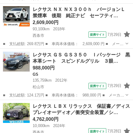
名： レクサス ■ 車種名： ＩＳ ■ グレード名： ＩＳ２５０
香川
善通寺市
IS
レクサス ＮＸ ＮＸ３００ｈ バージョンＬ
バージョンＬ 後期ルック仕様 社外エアロ １９インチアルミ 外
禁煙車 後期 純正ナビ セーフティ…
マフラー ■ 排...
2,609,000円
93,100km
2018年
7月29日
提携サイト
西条市
■ 支払総額: 269.8万円 ■ 車両本体価格： 2,609,000 円 ■ メーカ
ー名： レクサス ■ 車種名： ＮＸ ■ グレード名： ＮＸ３００
愛媛
西条市
レクサス
レクサス ＧＳ ＧＳ３５０ Ｉパッケージ 黒
ｈ バージョンＬ 禁煙車 後期 純正ナビ セーフティシステムプ
本革シート スピンドルグリル ３眼…
ラス ３...
988,000円
GS
135,759km
2012年
7月29日
提携サイト
松山市
■ 支払総額: 124.1万円 ■ 車両本体価格： 988,000 円 ■ メーカー
名： レクサス ■ 車種名： ＧＳ ■ グレード名： ＧＳ３５０
愛媛
松山市
GS
レクサス ＬＢＸ リラックス 保証書／ディス
Ｉパッケージ 黒本革シート スピンドルグリル ３眼ＬＥＤヘッド
プレイオーディオ／衝突安全装置／シ…
ライト Ｕ...
4,762,000円
10,000km
2024年
7月28日
提携サイト
西条市