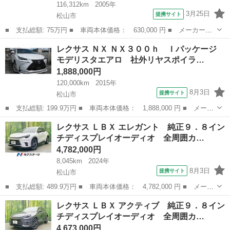
116,312km
2005年
3月25日
提携サイト
松山市
■ 支払総額: 75万円 ■ 車両本体価格： 630,000 円 ■ メーカー
名： レクサス ■ 車種名： ＩＳ ■ グレード名： ＩＳ２５０
愛媛
松山市
IS
レクサス ＮＸ ＮＸ３００ｈ Ｉパッケージ
バージョンＳ クリアランスソナー オートクルーズコントロール
モデリスタエアロ 社外リヤスポイラ…
バックカメラ ナ...
1,888,000円
120,000km
2015年
8月3日
提携サイト
松山市
■ 支払総額: 199.9万円 ■ 車両本体価格： 1,888,000 円 ■ メーカ
ー名： レクサス ■ 車種名： ＮＸ ■ グレード名： ＮＸ３００
愛媛
松山市
レクサス
レクサス ＬＢＸ エレガント 純正９．８イン
ｈ Ｉパッケージ モデリスタエアロ 社外リヤスポイラー スマー
チディスプレイオーディオ 全周囲カ…
トキー ...
4,782,000円
8,045km
2024年
8月3日
提携サイト
松山市
■ 支払総額: 489.9万円 ■ 車両本体価格： 4,782,000 円 ■ メーカ
ー名： レクサス ■ 車種名： ＬＢＸ ■ グレード名： エレガン
愛媛
松山市
レクサス
レクサス ＬＢＸ アクティブ 純正９．８イン
ト 純正９．８インチディスプレイオーディオ 全周囲カメラ レー
チディスプレイオーディオ 全周囲カ…
ダークル...
4,673,000円