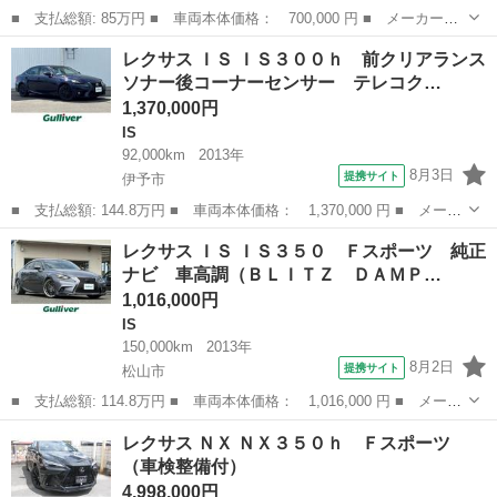
■ 支払総額: 85万円 ■ 車両本体価格： 700,000 円 ■ メーカー
名： レクサス ■ 車種名： ＬＳ ■ グレード名： ＬＳ６００
香川
善通寺市
LS
レクサス ＩＳ ＩＳ３００ｈ 前クリアランス
ｈ バージョンＵ Ｉパッケージ サンルーフ ベージュレザーシー
ソナー後コーナーセンサー テレコク…
ト バルド製アルミ...
1,370,000円
IS
92,000km
2013年
8月3日
提携サイト
伊予市
■ 支払総額: 144.8万円 ■ 車両本体価格： 1,370,000 円 ■ メーカ
ー名： レクサス ■ 車種名： ＩＳ ■ グレード名： ＩＳ３００
愛媛
伊予市
IS
レクサス ＩＳ ＩＳ３５０ Ｆスポーツ 純正
ｈ 前クリアランスソナー後コーナーセンサー テレコクピットステ
ナビ 車高調（ＢＬＩＴＺ ＤＡＭＰ…
アリング...
1,016,000円
IS
150,000km
2013年
8月2日
提携サイト
松山市
■ 支払総額: 114.8万円 ■ 車両本体価格： 1,016,000 円 ■ メーカ
ー名： レクサス ■ 車種名： ＩＳ ■ グレード名： ＩＳ３５
愛媛
松山市
IS
レクサス ＮＸ ＮＸ３５０ｈ Ｆスポーツ
０ Ｆスポーツ 純正ナビ 車高調（ＢＬＩＴＺ ＤＡＭＰＥＲＺＺ
（車検整備付）
－Ｒ） 赤...
4,998,000円