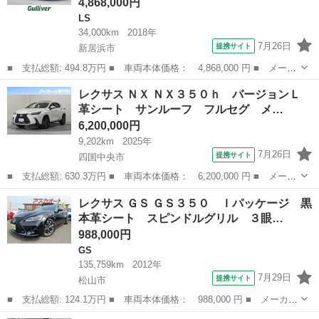
4,868,000円
LS
34,000km
2018年
7月26日
提携サイト
新居浜市
■ 支払総額: 494.8万円 ■ 車両本体価格： 4,868,000 円 ■ メーカ
ー名： レクサス ■ 車種名： ＬＳ ■ グレード名： ＬＳ５０
愛媛
新居浜市
LS
レクサス ＮＸ ＮＸ３５０ｈ バージョンＬ
０ バージョンＬ １オーナー／サンルーフ／黒レザーシート／全席
革シート サンルーフ フルセグ メ…
パワーシー...
6,200,000円
9,202km
2025年
7月26日
提携サイト
四国中央市
■ 支払総額: 630.3万円 ■ 車両本体価格： 6,200,000 円 ■ メーカ
ー名： レクサス ■ 車種名： ＮＸ ■ グレード名： ＮＸ３５０
愛媛
四国中央市
レクサス
レクサス ＧＳ ＧＳ３５０ Ｉパッケージ 黒
ｈ バージョンＬ 革シート サンルーフ フルセグ メモリーナ
本革シート スピンドルグリル ３眼…
ビ ミュー...
988,000円
GS
135,759km
2012年
7月29日
提携サイト
松山市
■ 支払総額: 124.1万円 ■ 車両本体価格： 988,000 円 ■ メーカー
名： レクサス ■ 車種名： ＧＳ ■ グレード名： ＧＳ３５０
愛媛
松山市
GS