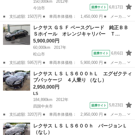
150,000km
2012年
6月17日
提携サイト
今治市
■ 支払総額: 150万円 ■ 車両本体価格： 1,450,000 円 ■ メーカー
名： レクサス ■ 車種名： ＬＳ ■ グレード名： ＬＳ４６０
愛媛
今治市
LS
レクサス ＧＳ Ｆ ベースグレード 純正ＢＢ
Ｆスポーツ サンルーフ シートヒーター シートクーラー シート
Ｓホイール オレンジキャリパー Ｔ…
メモリ機能...
5,900,000円
60,000km
2017年
6月6日
提携サイト
松山市
■ 支払総額: 595万円 ■ 車両本体価格： 5,900,000 円 ■ メーカー
名： レクサス ■ 車種名： ＧＳ Ｆ ■ グレード名： ベースグレ
愛媛
松山市
レクサス
レクサス ＬＳ ＬＳ６００ｈＬ エグゼクティ
ード 純正ＢＢＳホイール オレンジキャリパー ＴＶキット ■ 排
ブパッケージ ４人乗り （なし）
気量：...
2,950,000円
LS
184,890km
2012年
5月23日
提携サイト
四国中央市
■ 支払総額: 320万円 ■ 車両本体価格： 2,950,000 円 ■ メーカー
名： レクサス ■ 車種名： ＬＳ ■ グレード名： ＬＳ６００ｈ
愛媛
四国中央市
LS
レクサス ＬＳ ＬＳ６００ｈ バージョンＬ
Ｌ エグゼクティブパッケージ ４人乗り ■ 排気量： 5000cc
（なし）
■ ...