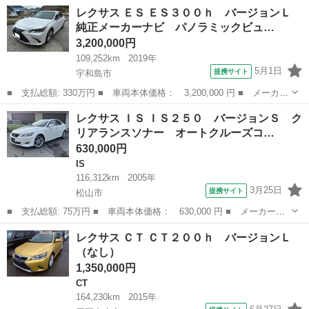
名： レクサス ■ 車種名： ＬＳ ■ グレード名： ＬＳ４６０
愛媛
四国中央市
LS
レクサス ＥＳ ＥＳ３００ｈ バージョンＬ
■ 排気量： 4600cc ■ ドア枚数： 4D ■ ミッション： AT...
純正メーカーナビ パノラミックビュ…
3,200,000円
109,252km
2019年
5月1日
提携サイト
宇和島市
■ 支払総額: 330万円 ■ 車両本体価格： 3,200,000 円 ■ メーカー
名： レクサス ■ 車種名： ＥＳ ■ グレード名： ＥＳ３００
愛媛
宇和島市
レクサス
レクサス ＩＳ ＩＳ２５０ バージョンＳ ク
ｈ バージョンＬ 純正メーカーナビ パノラミックビューモニタ
リアランスソナー オートクルーズコ…
ー サンルーフ...
630,000円
IS
116,312km
2005年
3月25日
提携サイト
松山市
■ 支払総額: 75万円 ■ 車両本体価格： 630,000 円 ■ メーカー
名： レクサス ■ 車種名： ＩＳ ■ グレード名： ＩＳ２５０
愛媛
松山市
IS
レクサス ＣＴ ＣＴ２００ｈ バージョンＬ
バージョンＳ クリアランスソナー オートクルーズコントロール
（なし）
バックカメラ ナ...
1,350,000円
CT
164,230km
2015年