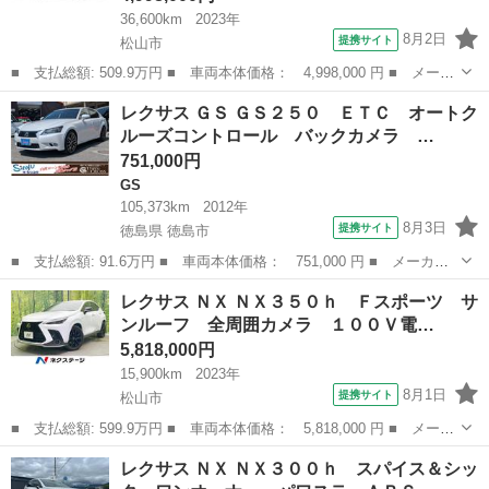
36,600km
2023年
8月2日
提携サイト
松山市
■ 支払総額: 509.9万円 ■ 車両本体価格： 4,998,000 円 ■ メーカ
ー名： レクサス ■ 車種名： ＮＸ ■ グレード名： ＮＸ３５０
愛媛
松山市
レクサス
レクサス ＧＳ ＧＳ２５０ ＥＴＣ オートク
ｈ Ｆスポーツ ■ 排気量： 2500cc ■ ドア枚数： 5D ■ ...
ルーズコントロール バックカメラ …
751,000円
GS
105,373km
2012年
8月3日
提携サイト
徳島県 徳島市
■ 支払総額: 91.6万円 ■ 車両本体価格： 751,000 円 ■ メーカー
名： レクサス ■ 車種名： ＧＳ ■ グレード名： ＧＳ２５０
徳島
徳島市
GS
レクサス ＮＸ ＮＸ３５０ｈ Ｆスポーツ サ
ＥＴＣ オートクルーズコントロール バックカメラ ナビ アルミ
ンルーフ 全周囲カメラ １００Ｖ電…
ホイール オ...
5,818,000円
15,900km
2023年
8月1日
提携サイト
松山市
■ 支払総額: 599.9万円 ■ 車両本体価格： 5,818,000 円 ■ メーカ
ー名： レクサス ■ 車種名： ＮＸ ■ グレード名： ＮＸ３５０
愛媛
松山市
レクサス
レクサス ＮＸ ＮＸ３００ｈ スパイス＆シッ
ｈ Ｆスポーツ サンルーフ 全周囲カメラ １００Ｖ電源 衝突被