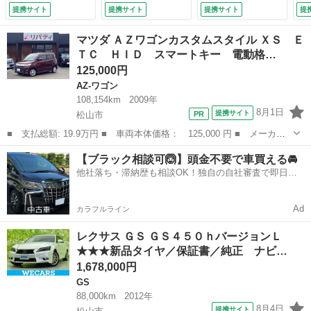
トヒーター 前席／
ダークルーズ 禁煙
メラ／ビルトインＥ
ア
提携サイト
提携サイト
提携サイト
提
車線逸脱防止支援シ
車 合皮シート パ
ＴＣ／セーフティシ
Ｉ
ステム／シート フ
ワーシート ドラレ
ステムプラス／レー
Ａ
マツダ ＡＺワゴンカスタムスタイル ＸＳ Ｅ
ルレザー／電動バッ
コ コーナーセンサ
ダークルコン／レー
ー
ＴＣ ＨＩＤ スマートキー 電動格…
クドア／ドライブレ
ー スマートキー
ンキープ／コーナー
ム
125,000円
コーダー 社外／ヘ
ＬＥＤヘッド ＥＴ
センサー／ＬＥＤオ
Ｃ
ッドランプ ＬＥＤ
Ｃ２．０ （検11.1）
ートライト （検
ジ
AZ-ワゴン
（検9.4）
8.10）
続
108,154km
2009年
付
8月1日
提携サイト
松山市
■ 支払総額: 19.9万円 ■ 車両本体価格： 125,000 円 ■ メーカー
名： マツダ ■ 車種名： ＡＺワゴンカスタムスタイル ■ グレー
愛媛
松山市
AZ-ワゴン
ベンチシート
【ブラック相談可🙆】頭金不要で車買える🚘
ド名： ＸＳ ＥＴＣ ＨＩＤ スマートキー 電動格納ミラー ベ
他社落ち・滞納歴も相談OK！独自の自社審査で即日解
ンチシート ...
決✨
Ad
カラフルライン
レクサス ＧＳ ＧＳ４５０ｈバージョンＬ
★★★新品タイヤ／保証書／純正 ナビ…
1,678,000円
GS
88,000km
2012年
8月4日
提携サイト