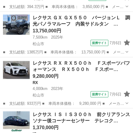
■ 支払総額: 394.3万円 ■ 車両本体価格： 3,850,000 円 ■ メーカ
ー名： レクサス ■ 車種名： ＮＸ ■ グレード名： ＮＸ３０
愛媛
今治市
レクサス
レクサス ＧＸ ＧＸ５５０ バージョンＬ 調
０ スパイス＆シック 革シート サンルーフ フルセグ メモリー
光パノラマルーフ 内装サドルタン …
ナビ ＤＶ...
13,750,000円
7,500km
2025年
7月6日
提携サイト
松山市
■ 支払総額: 1385万円 ■ 車両本体価格： 13,750,000 円 ■ メーカ
ー名： レクサス ■ 車種名： ＧＸ ■ グレード名： ＧＸ５５
愛媛
松山市
レクサス
レクサス ＲＸ ＲＸ５００ｈ Ｆスポーツパフ
０ バージョンＬ 調光パノラマルーフ 内装サドルタン デジタル
ォーマンス ＲＸ５００ｈ Ｆスポー…
インナーミ...
9,280,000円
RX
4,000km
2023年
7月6日
提携サイト
松山市
■ 支払総額: 933万円 ■ 車両本体価格： 9,280,000 円 ■ メーカー
名： レクサス ■ 車種名： ＲＸ ■ グレード名： ＲＸ５００
愛媛
松山市
RX
レクサス ＩＳ ＩＳ３００ｈ 前クリアランス
ｈ Ｆスポーツパフォーマンス ＲＸ５００ｈ Ｆスポーツパフォー
ソナー後コーナーセンサー テレコク…
マンス（５名...
1,370,000円