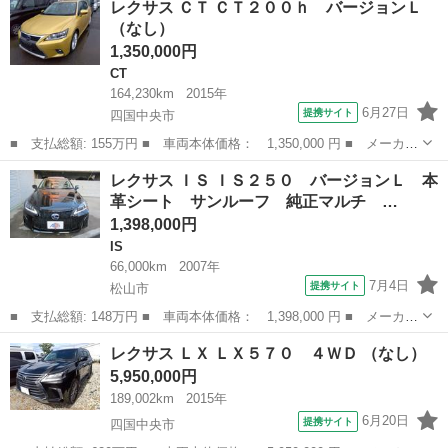
レクサス ＣＴ ＣＴ２００ｈ バージョンＬ
ｈＬ エグゼクティブパッケージ 禁煙 サンルーフ マクレビ リ
（なし）
アエンタ...
1,350,000円
CT
164,230km
2015年
6月27日
提携サイト
四国中央市
■ 支払総額: 155万円 ■ 車両本体価格： 1,350,000 円 ■ メーカー
名： レクサス ■ 車種名： ＣＴ ■ グレード名： ＣＴ２００
愛媛
四国中央市
CT
レクサス ＩＳ ＩＳ２５０ バージョンＬ 本
ｈ バージョンＬ ■ 排気量： 1800cc ■ ドア枚数： 5D ■ ミ...
革シート サンルーフ 純正マルチ …
1,398,000円
IS
66,000km
2007年
7月4日
提携サイト
松山市
■ 支払総額: 148万円 ■ 車両本体価格： 1,398,000 円 ■ メーカー
名： レクサス ■ 車種名： ＩＳ ■ グレード名： ＩＳ２５０
愛媛
松山市
IS
レクサス ＬＸ ＬＸ５７０ ４ＷＤ （なし）
バージョンＬ 本革シート サンルーフ 純正マルチ フルセグ ３
5,950,000円
０Ｆスポー...
189,002km
2015年
6月20日
提携サイト
四国中央市