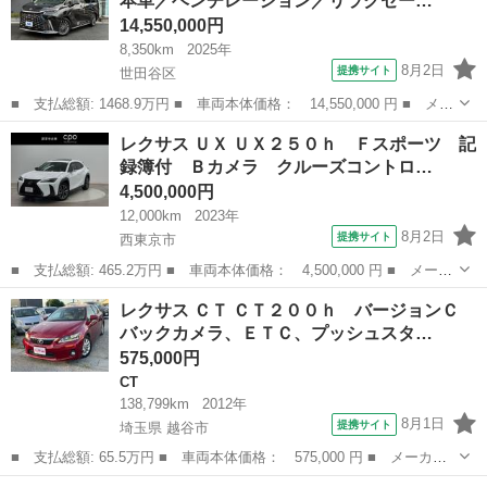
本革／ベンチレーション／リラクゼー…
ームシステ...
14,550,000円
8,350km
2025年
8月2日
提携サイト
世田谷区
■ 支払総額: 1468.9万円 ■ 車両本体価格： 14,550,000 円 ■ メー
カー名： レクサス ■ 車種名： ＬＭ ■ グレード名： ＬＭ５０
東京
世田谷区
レクサス
レクサス ＵＸ ＵＸ２５０ｈ Ｆスポーツ 記
０ｈ バージョンＬ 本革／ベンチレーション／リラクゼーション機
録簿付 Ｂカメラ クルーズコントロ…
能／ガ...
4,500,000円
12,000km
2023年
8月2日
提携サイト
西東京市
■ 支払総額: 465.2万円 ■ 車両本体価格： 4,500,000 円 ■ メーカ
ー名： レクサス ■ 車種名： ＵＸ ■ グレード名： ＵＸ２５０
東京
西東京市
レクサス
レクサス ＣＴ ＣＴ２００ｈ バージョンＣ
ｈ Ｆスポーツ 記録簿付 Ｂカメラ クルーズコントロール 盗難
バックカメラ、ＥＴＣ、プッシュスタ…
防止装置...
575,000円
CT
138,799km
2012年
8月1日
提携サイト
埼玉県 越谷市
■ 支払総額: 65.5万円 ■ 車両本体価格： 575,000 円 ■ メーカー
名： レクサス ■ 車種名： ＣＴ ■ グレード名： ＣＴ２００
埼玉
越谷市
CT