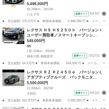
5,498,000円
59,789km
2015年
8月3日
提携サイト
八王子市
■ 支払総額: 570.8万円 ■ 車両本体価格： 5,498,000 円 ■ メーカ
ー名： レクサス ■ 車種名： ＲＣ Ｆ ■ グレード名： カーボン
東京
八王子市
レクサス
レクサス ＨＳ ＨＳ２５０ｈ バージョンＩ
エクステリアパッケージ ＴＶＤ／ＭａｒｋＬｅｖｉｎｓｏｎ／本革
ユーザー買取車／スマートキープッシ…
シート...
549,000円
HS
130,324km
2010年
7月27日
提携サイト
神奈川県 相模原市
■ 支払総額: 64.5万円 ■ 車両本体価格： 549,000 円 ■ メーカー
名： レクサス ■ 車種名： ＨＳ ■ グレード名： ＨＳ２５０
神奈川
相模原市
HS
レクサス ＲＺ ＲＺ４５０ｅ バージョンＬ
ｈ バージョンＩ ユーザー買取車／スマートキープッシュスタート
アダプティブクルーズ バックモニタ…
／本革シート／...
5,500,000円
22,000km
2023年
8月3日
提携サイト
大田区
■ 支払総額: 562.8万円 ■ 車両本体価格： 5,500,000 円 ■ メーカ
ー名： レクサス ■ 車種名： ＲＺ ■ グレード名： ＲＺ４５０
東京
大田区
レクサス