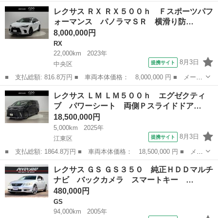
ー名： レクサス ■ 車種名： ＥＳ ■ グレード名： ＥＳ３００
東京
江戸川区
レクサス
レクサス ＲＸ ＲＸ５００ｈ Ｆスポーツパフ
ｈ バージョンＬ 純正ナビ サンルーフ 全方位カメラ 黒本革シ
ォーマンス パノラマＳＲ 横滑り防…
ート 純...
8,000,000円
RX
22,000km
2023年
8月3日
提携サイト
中央区
■ 支払総額: 816.8万円 ■ 車両本体価格： 8,000,000 円 ■ メーカ
ー名： レクサス ■ 車種名： ＲＸ ■ グレード名： ＲＸ５００
東京
中央区
RX
レクサス ＬＭ ＬＭ５００ｈ エグゼクティ
ｈ Ｆスポーツパフォーマンス パノラマＳＲ 横滑り防止 レーダ
ブ パワーシート 両側Ｐスライドドア…
ークルー...
18,500,000円
5,000km
2025年
8月3日
提携サイト
江東区
■ 支払総額: 1864.8万円 ■ 車両本体価格： 18,500,000 円 ■ メー
カー名： レクサス ■ 車種名： ＬＭ ■ グレード名： ＬＭ５０
東京
江東区
レクサス
レクサス ＧＳ ＧＳ３５０ 純正ＨＤＤマルチ
０ｈ エグゼクティブ パワーシート 両側Ｐスライドドア レーダ
ナビ バックカメラ スマートキー …
ークル...
480,000円
GS
94,000km
2005年