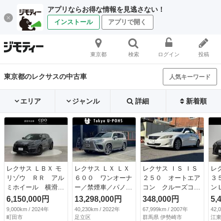
アプリならお得な情報を見逃さない！
インストール
アプリで開く
東京都
検索
ログイン
投稿
東京都のレクサスの中古車
人気キーワード
エリア
ジャンル
詳細
新着順
レクサス ＬＢＸ モ
レクサス ＬＸ ＬＸ
レクサス ＩＳ ＩＳ
レ
リゾウ ＲＲ アル
６００ ワンオーナ
２５０ オートエア
３
ミホイール 横滑り
ー／禁煙車／パノラ
コン クルーズコン
ン
防止装置 追従式ク
マルーフ／純正２２
トロール ＥＴＣ
ラ
6,150,000円
13,298,000円
348,000円
5,
ルコン ＡＷＤ ナ
インチＡＷ／マーク
運転席エアバッグ
バ
9,000km / 2024年
40,230km / 2022年
67,999km / 2007年
42,
ビＴＶ ＬＥＤヘッ
レビンソン／クール
イモビライザー バ
ト
町田市
足立区
群馬県 伊勢崎市
江