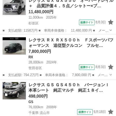
レクサス ＧＸ ＧＸ５５０ オーバートレイル
ｅ バージョンＬ アダプティブクルーズ バックモニター メモリ
＋ 品質評価４．５点／シャトー×ブ…
ーナビ ...
11,480,000円
11,000km
2025年
8月3日
提携サイト
杉並区
■ 支払総額: 1158万円 ■ 車両本体価格： 11,480,000 円 ■ メーカ
ー名： レクサス ■ 車種名： ＧＸ ■ グレード名： ＧＸ５５
東京
杉並区
レクサス
レクサス ＲＸ ＲＸ５００ｈ Ｆスポーツパフ
０ オーバートレイル＋ 品質評価４．５点／シャトー×ブラックレザ
ォーマンス 追従型クルコン フルセ…
ー／マク...
7,800,000円
RX
28,000km
2024年
8月3日
提携サイト
世田谷区
■ 支払総額: 794.2万円 ■ 車両本体価格： 7,800,000 円 ■ メーカ
ー名： レクサス ■ 車種名： ＲＸ ■ グレード名： ＲＸ５００
東京
世田谷区
RX
レクサス ＧＳ ＧＳ４５０ｈ バージョンＩ
ｈ Ｆスポーツパフォーマンス 追従型クルコン フルセグテレビ
本革シート 純正マルチ 純正１８イ…
ＬＥＤ ...
498,000円
GS
76,000km
2008年
6月18日
提携サイト
千葉県 流山市