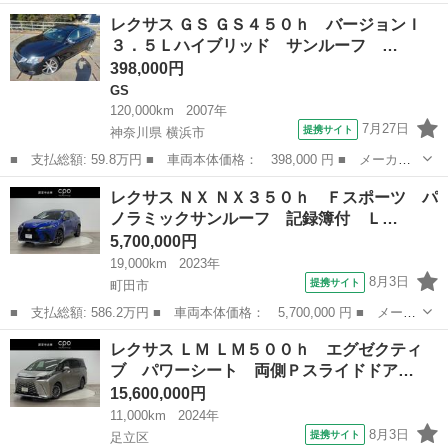
ー名： レクサス ■ 車種名： ＲＺ ■ グレード名： ＲＺ４５０
東京
世田谷区
レクサス
レクサス ＧＳ ＧＳ４５０ｈ バージョンＩ
ｅ ファーストエディション ガラスルーフ フルセグＴＶ ワンオ
３．５Ｌハイブリッド サンルーフ …
ーナー ...
398,000円
GS
120,000km
2007年
7月27日
提携サイト
神奈川県 横浜市
■ 支払総額: 59.8万円 ■ 車両本体価格： 398,000 円 ■ メーカー
名： レクサス ■ 車種名： ＧＳ ■ グレード名： ＧＳ４５０
神奈川
横浜市
GS
レクサス ＮＸ ＮＸ３５０ｈ Ｆスポーツ パ
ｈ バージョンＩ ３．５Ｌハイブリッド サンルーフ 純正２１４
ノラミックサンルーフ 記録簿付 Ｌ…
ブラックМ ２...
5,700,000円
19,000km
2023年
8月3日
提携サイト
町田市
■ 支払総額: 586.2万円 ■ 車両本体価格： 5,700,000 円 ■ メーカ
ー名： レクサス ■ 車種名： ＮＸ ■ グレード名： ＮＸ３５０
東京
町田市
レクサス
レクサス ＬＭ ＬＭ５００ｈ エグゼクティ
ｈ Ｆスポーツ パノラミックサンルーフ 記録簿付 ＬＥＤヘッド
ブ パワーシート 両側Ｐスライドドア…
ランプ ...
15,600,000円
11,000km
2024年
8月3日
提携サイト
足立区