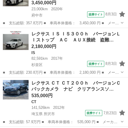
3,450,000円
23,000km
2020年
8月3日
提携サイト
府中市
■ 支払総額: 357.8万円 ■ 車両本体価格： 3,450,000 円 ■ メーカ
ー名： レクサス ■ 車種名： ＵＸ ■ グレード名： ＵＸ２５０
東京
府中市
レクサス
レクサス ＩＳ ＩＳ３００ｈ バージョンＬ
ｈブラウンエディション 記録簿 サンルーフ ＬＥＤヘッドライ
Ｉストップ ＡＣ ＡＵＸ接続 盗難…
ト ナビＴ...
2,180,000円
IS
82,591km
2017年
8月3日
提携サイト
杉並区
■ 支払総額: 230.8万円 ■ 車両本体価格： 2,180,000 円 ■ メーカ
ー名： レクサス ■ 車種名： ＩＳ ■ グレード名： ＩＳ３００
東京
杉並区
IS
レクサス ＣＴ ＣＴ２００ｈ バージョンＣ
ｈ バージョンＬ Ｉストップ ＡＣ ＡＵＸ接続 盗難防止システ
バックカメラ ナビ クリアランスソ…
ム サイ...
535,000円
CT
141,526km
2012年
7月23日
提携サイト
埼玉県 所沢市
■ 支払総額: 57.9万円 ■ 車両本体価格： 535,000 円 ■ メーカー
名： レクサス ■ 車種名： ＣＴ ■ グレード名： ＣＴ２００