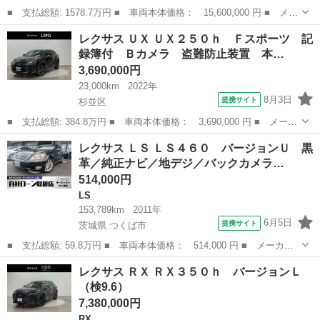
■ 支払総額: 1578.7万円 ■ 車両本体価格： 15,600,000 円 ■ メー
カー名： レクサス ■ 車種名： ＬＭ ■ グレード名： ＬＭ５０
東京
足立区
レクサス
レクサス ＵＸ ＵＸ２５０ｈ Ｆスポーツ 記
０ｈ エグゼクティブ パワーシート 両側Ｐスライドドア レーダ
録簿付 Ｂカメラ 盗難防止装置 本…
ークル...
3,690,000円
23,000km
2022年
8月3日
提携サイト
杉並区
■ 支払総額: 384.8万円 ■ 車両本体価格： 3,690,000 円 ■ メーカ
ー名： レクサス ■ 車種名： ＵＸ ■ グレード名： ＵＸ２５０
東京
杉並区
レクサス
レクサス ＬＳ ＬＳ４６０ バージョンＵ 黒
ｈ Ｆスポーツ 記録簿付 Ｂカメラ 盗難防止装置 本革 アルミ
革／純正ナビ／地デジ／バックカメラ…
ホイール...
514,000円
LS
153,789km
2011年
6月5日
提携サイト
茨城県 つくば市
■ 支払総額: 59.8万円 ■ 車両本体価格： 514,000 円 ■ メーカー
名： レクサス ■ 車種名： ＬＳ ■ グレード名： ＬＳ４６０
茨城
つくば市
LS
レクサス ＲＸ ＲＸ３５０ｈ バージョンＬ
バージョンＵ 黒革／純正ナビ／地デジ／バックカメラ／クルーズコ
（検9.6）
ントロール／...
7,380,000円
RX