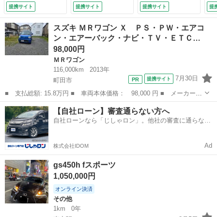
ドランプ レザーシ
ボックス／デジタル
ックガイドモニタ
車
提携サイト
提携サイト
提携サイト
提
ート バックカメ
インナーミラー／ワ
ー 助手席エアバッ
ス
ラ ＥＴＣ パワー
イヤレスデバイスチ
ク ＨＤＤナビゲー
プ
スズキ ＭＲワゴン Ｘ ＰＳ・ＰＷ・エアコ
シート フルセグテ
ャージング （検
ション パワーステ
ナ
ン・エアーバック・ナビ・ＴＶ・ＥＴＣ…
レビ （検9.10）
9.7）
アリング サイドエ
イ
98,000円
アバック インテリ
ン
キー ＤＳＣ （検
ビ
ＭＲワゴン
9.4）
Ｃ
116,000km
2013年
整
7月30日
提携サイト
町田市
■ 支払総額: 15.8万円 ■ 車両本体価格： 98,000 円 ■ メーカー
名： スズキ ■ 車種名： ＭＲワゴン ■ グレード名： Ｘ Ｐ
東京
町田市
ＭＲワゴン
ミラー
【自社ローン】審査通らない方へ
Ｓ・ＰＷ・エアコン・エアーバック・ナビ・ＴＶ・ＥＴＣ・キーレ
自社ローンなら「じしゃロン」。他社の審査に通らなか
ス・電動格納ミラー...
った方も
Ad
株式会社IDOM
gs450h fスポーツ
1,050,000円
オンライン決済
その他
1km
0年