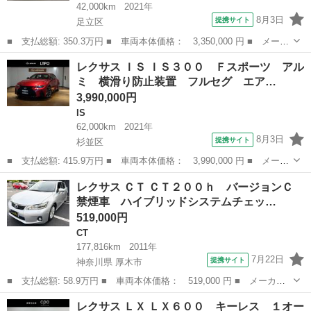
42,000km
2021年
8月3日
提携サイト
足立区
■ 支払総額: 350.3万円 ■ 車両本体価格： 3,350,000 円 ■ メーカ
ー名： レクサス ■ 車種名： ＵＸ ■ グレード名： ＵＸ２５０
東京
足立区
レクサス
レクサス ＩＳ ＩＳ３００ Ｆスポーツ アル
ｈ アーバンエレガンス 追従クルーズ ミュージックプレイヤー接
ミ 横滑り防止装置 フルセグ エア…
続可 Ｅ...
3,990,000円
IS
62,000km
2021年
8月3日
提携サイト
杉並区
■ 支払総額: 415.9万円 ■ 車両本体価格： 3,990,000 円 ■ メーカ
ー名： レクサス ■ 車種名： ＩＳ ■ グレード名： ＩＳ３０
東京
杉並区
IS
レクサス ＣＴ ＣＴ２００ｈ バージョンＣ
０ Ｆスポーツ アルミ 横滑り防止装置 フルセグ エアコン Ｐ
禁煙車 ハイブリッドシステムチェッ…
シート メ...
519,000円
CT
177,816km
2011年
7月22日
提携サイト
神奈川県 厚木市
■ 支払総額: 58.9万円 ■ 車両本体価格： 519,000 円 ■ メーカー
名： レクサス ■ 車種名： ＣＴ ■ グレード名： ＣＴ２００
神奈川
厚木市
CT
レクサス ＬＸ ＬＸ６００ キーレス １オー
ｈ バージョンＣ 禁煙車 ハイブリッドシステムチェック済 純正