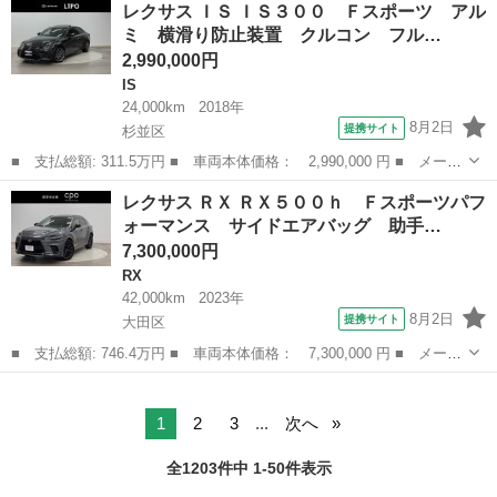
レクサス ＩＳ ＩＳ３００ Ｆスポーツ アル
ｈ バージョンＣ バックカメラ、ＥＴＣ、プッシュスタート、スマ
ミ 横滑り防止装置 クルコン フル…
ートキー、電動...
2,990,000円
IS
24,000km
2018年
8月2日
提携サイト
杉並区
■ 支払総額: 311.5万円 ■ 車両本体価格： 2,990,000 円 ■ メーカ
ー名： レクサス ■ 車種名： ＩＳ ■ グレード名： ＩＳ３０
東京
杉並区
IS
レクサス ＲＸ ＲＸ５００ｈ Ｆスポーツパフ
０ Ｆスポーツ アルミ 横滑り防止装置 クルコン フルセグ エ
ォーマンス サイドエアバッグ 助手…
アコン Ｐ...
7,300,000円
RX
42,000km
2023年
8月2日
提携サイト
大田区
■ 支払総額: 746.4万円 ■ 車両本体価格： 7,300,000 円 ■ メーカ
ー名： レクサス ■ 車種名： ＲＸ ■ グレード名： ＲＸ５００
東京
大田区
RX
ｈ Ｆスポーツパフォーマンス サイドエアバッグ 助手席エアバッ
グ メモ...
1
2
3
...
次へ
全1203件中 1-50件表示