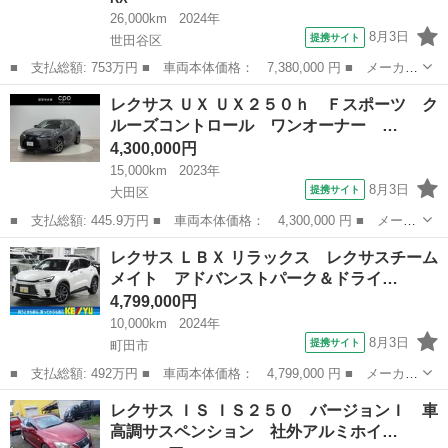
26,000km
2024年
8月3日
提携サイト
世田谷区
■ 支払総額: 753万円 ■ 車両本体価格： 7,380,000 円 ■ メーカー
名： レクサス ■ 車種名： ＲＸ ■ グレード名： ＲＸ３５０
東京
世田谷区
RX
レクサス ＵＸ ＵＸ２５０ｈ Ｆスポーツ ク
ｈ バージョンＬ ■ 排気量： 2500cc ■ ドア枚数： 5D ■ ミ...
ルーズコントロール ワンオーナー …
4,300,000円
15,000km
2023年
8月3日
提携サイト
大田区
■ 支払総額: 445.9万円 ■ 車両本体価格： 4,300,000 円 ■ メーカ
ー名： レクサス ■ 車種名： ＵＸ ■ グレード名： ＵＸ２５０
東京
大田区
レクサス
レクサス ＬＢＸ リラックス レクサスチーム
ｈ Ｆスポーツ クルーズコントロール ワンオーナー バックＣ
メイト アドバンストパーク＆ドライ…
ミュージ...
4,799,000円
10,000km
2024年
8月3日
提携サイト
町田市
■ 支払総額: 492万円 ■ 車両本体価格： 4,799,000 円 ■ メーカー
名： レクサス ■ 車種名： ＬＢＸ ■ グレード名： リラック
東京
町田市
レクサス
レクサス ＩＳ ＩＳ２５０ バージョンＩ 車
ス レクサスチームメイト アドバンストパーク＆ドライブ パノラ
高調サスペンション 社外アルミホイ…
ミックビュー...