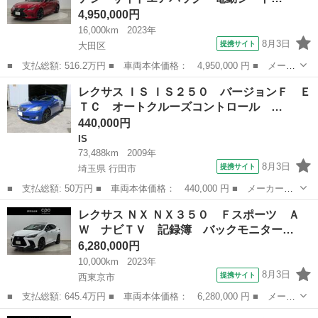
4,950,000円
16,000km
2023年
8月3日
提携サイト
大田区
■ 支払総額: 516.2万円 ■ 車両本体価格： 4,950,000 円 ■ メーカ
ー名： レクサス ■ 車種名： ＲＣ ■ グレード名： ＲＣ３００
東京
大田区
レクサス
レクサス ＩＳ ＩＳ２５０ バージョンＦ Ｅ
ｈ Ｆスポーツ 地デジ サイドエアバッグ 電動シート バックモ
ＴＣ オートクルーズコントロール …
ニター ...
440,000円
IS
73,488km
2009年
8月3日
提携サイト
埼玉県 行田市
■ 支払総額: 50万円 ■ 車両本体価格： 440,000 円 ■ メーカー
名： レクサス ■ 車種名： ＩＳ ■ グレード名： ＩＳ２５０
埼玉
行田市
IS
レクサス ＮＸ ＮＸ３５０ Ｆスポーツ Ａ
バージョンＦ ＥＴＣ オートクルーズコントロール バックカメ
Ｗ ナビＴＶ 記録簿 バックモニター…
ラ ＴＶ アルミホ...
6,280,000円
10,000km
2023年
8月3日
提携サイト
西東京市
■ 支払総額: 645.4万円 ■ 車両本体価格： 6,280,000 円 ■ メーカ
ー名： レクサス ■ 車種名： ＮＸ ■ グレード名： ＮＸ３５
東京
西東京市
レクサス