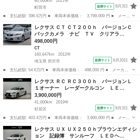
40,000km
2021年
8月3日
提携サイト
町田市
■ 支払総額: 396.6万円 ■ 車両本体価格： 3,799,000 円 ■ メーカ
ー名： レクサス ■ 車種名： ＲＣ ■ グレード名： ＲＣ３０
東京
町田市
レクサス
レクサス ＣＴ ＣＴ２００ｈ バージョンＣ
０ Ｆスポーツ ターボ 専用本革スポーツシート シートベンチレ
バックカメラ ナビ ＴＶ クリアラ…
ーション ...
498,000円
CT
160,647km
2012年
6月20日
提携サイト
埼玉県 所沢市
■ 支払総額: 54.6万円 ■ 車両本体価格： 498,000 円 ■ メーカー
名： レクサス ■ 車種名： ＣＴ ■ グレード名： ＣＴ２００
埼玉
所沢市
CT
レクサス ＲＣ ＲＣ３００ｈ バージョンＬ
ｈ バージョンＣ バックカメラ ナビ ＴＶ クリアランスソナ
１オーナー レーダークルコン ＬＥ…
ー オートクルー...
3,900,000円
41,000km
2019年
8月3日
提携サイト
杉並区
■ 支払総額: 403.4万円 ■ 車両本体価格： 3,900,000 円 ■ メーカ
ー名： レクサス ■ 車種名： ＲＣ ■ グレード名： ＲＣ３００
東京
杉並区
レクサス
レクサス ＵＸ ＵＸ２５０ｈブラウンエディシ
ｈ バージョンＬ １オーナー レーダークルコン ＬＥＤヘッド
ョン 記録簿 サンルーフ ＬＥＤヘ…
横滑り防...