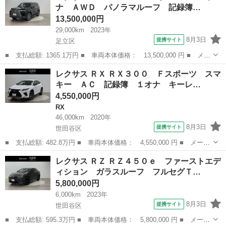
ナ ＡＷＤ パノラマルーフ 記録簿…
ナビ 地デジＴ...
13,500,000円
29,000km
2023年
8月3日
提携サイト
足立区
■ 支払総額: 1365.1万円 ■ 車両本体価格： 13,500,000 円 ■ メー
カー名： レクサス ■ 車種名： ＬＸ ■ グレード名： ＬＸ６０
東京
足立区
レクサス
レクサス ＲＸ ＲＸ３００ Ｆスポーツ スマ
０ キーレス １オーナ ＡＷＤ パノラマルーフ 記録簿有り Ｂ
キー ＡＣ 記録簿 １オナ キーレ…
カメラ...
4,550,000円
RX
46,000km
2020年
8月3日
提携サイト
世田谷区
■ 支払総額: 482.8万円 ■ 車両本体価格： 4,550,000 円 ■ メーカ
ー名： レクサス ■ 車種名： ＲＸ ■ グレード名： ＲＸ３０
東京
世田谷区
RX
レクサス ＲＺ ＲＺ４５０ｅ ファーストエデ
０ Ｆスポーツ スマキー ＡＣ 記録簿 １オナ キーレス ＥＴ
ィション ガラスルーフ フルセグＴ…
Ｃ車載器 ...
5,800,000円
6,000km
2023年
8月3日
提携サイト
世田谷区
■ 支払総額: 595.3万円 ■ 車両本体価格： 5,800,000 円 ■ メーカ