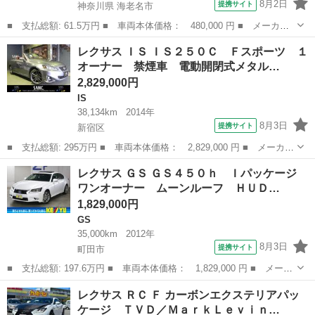
8月2日
提携サイト
神奈川県 海老名市
■ 支払総額: 61.5万円 ■ 車両本体価格： 480,000 円 ■ メーカー
名： レクサス ■ 車種名： ＧＳ ■ グレード名： ＧＳ３５０
神奈川
海老名市
GS
レクサス ＩＳ ＩＳ２５０Ｃ Ｆスポーツ １
純正ＨＤＤマルチナビ バックカメラ スマートキー ＥＴＣ 社外
オーナー 禁煙車 電動開閉式メタル…
２０インチア...
2,829,000円
IS
38,134km
2014年
8月3日
提携サイト
新宿区
■ 支払総額: 295万円 ■ 車両本体価格： 2,829,000 円 ■ メーカー
名： レクサス ■ 車種名： ＩＳ ■ グレード名： ＩＳ２５０
東京
新宿区
IS
レクサス ＧＳ ＧＳ４５０ｈ Ｉパッケージ
Ｃ Ｆスポーツ １オーナー 禁煙車 電動開閉式メタルトップ 専
ワンオーナー ムーンルーフ ＨＵＤ…
用フロントグ...
1,829,000円
GS
35,000km
2012年
8月3日
提携サイト
町田市
■ 支払総額: 197.6万円 ■ 車両本体価格： 1,829,000 円 ■ メーカ
ー名： レクサス ■ 車種名： ＧＳ ■ グレード名： ＧＳ４５０
東京
町田市
GS
レクサス ＲＣ Ｆ カーボンエクステリアパッ
ｈ Ｉパッケージ ワンオーナー ムーンルーフ ＨＵＤ 純正１
ケージ ＴＶＤ／ＭａｒｋＬｅｖｉｎ…
２．３イン...