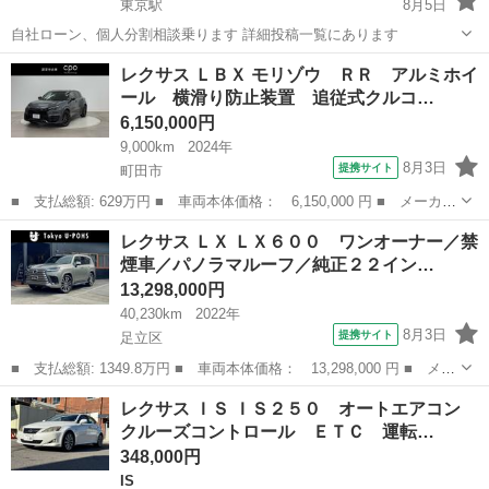
東京駅
8月5日
自社ローン、個人分割相談乗ります 詳細投稿一覧にあります
東京
千代田区
東京駅
その他
個人
レクサス ＬＢＸ モリゾウ ＲＲ アルミホイ
ール 横滑り防止装置 追従式クルコ…
6,150,000円
9,000km
2024年
8月3日
提携サイト
町田市
■ 支払総額: 629万円 ■ 車両本体価格： 6,150,000 円 ■ メーカー
名： レクサス ■ 車種名： ＬＢＸ ■ グレード名： モリゾウ
東京
町田市
レクサス
レクサス ＬＸ ＬＸ６００ ワンオーナー／禁
ＲＲ アルミホイール 横滑り防止装置 追従式クルコン ＡＷＤ
煙車／パノラマルーフ／純正２２イン…
ナビＴＶ ...
13,298,000円
40,230km
2022年
8月3日
提携サイト
足立区
■ 支払総額: 1349.8万円 ■ 車両本体価格： 13,298,000 円 ■ メー
カー名： レクサス ■ 車種名： ＬＸ ■ グレード名： ＬＸ６０
東京
足立区
レクサス
レクサス ＩＳ ＩＳ２５０ オートエアコン
０ ワンオーナー／禁煙車／パノラマルーフ／純正２２インチＡＷ／
クルーズコントロール ＥＴＣ 運転…
マーク...
348,000円
IS