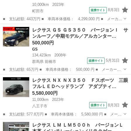
10,000km
2023年
8月3日
提携サイト
町田市
■ 支払総額: 443万円 ■ 車両本体価格： 4,299,000 円 ■ メーカー
名： レクサス ■ 車種名： ＩＳ ■ グレード名： ＩＳ３００
東京
町田市
IS
レクサス ＧＳ ＧＳ３５０ バージョンＩ サ
ワンオーナー ターボ パノラミックビュー ＢＳＭ・ＰＫＳＢ セ
ンルーフ／中期モデル／アルカンター…
ーフティシ...
500,000円
GS
134,423km
2008年
5月31日
提携サイト
群馬県 前橋市
■ 支払総額: 65万円 ■ 車両本体価格： 500,000 円 ■ メーカー
名： レクサス ■ 車種名： ＧＳ ■ グレード名： ＧＳ３５０
群馬
前橋市
GS
レクサス ＮＸ ＮＸ３５０ Ｆスポーツ 三眼
バージョンＩ サンルーフ／中期モデル／アルカンターラルーフ／レ
フルＬＥＤヘッドランプ アダプティ…
クサス純正４ＰＯ...
5,580,000円
11,000km
2023年
8月3日
提携サイト
八王子市
■ 支払総額: 577.8万円 ■ 車両本体価格： 5,580,000 円 ■ メーカ
ー名： レクサス ■ 車種名： ＮＸ ■ グレード名： ＮＸ３５
東京
八王子市
レクサス
レクサス ＬＭ ＬＭ５００ｈ バージョンＬ
０ Ｆスポーツ 三眼フルＬＥＤヘッドランプ アダプティブハイビ