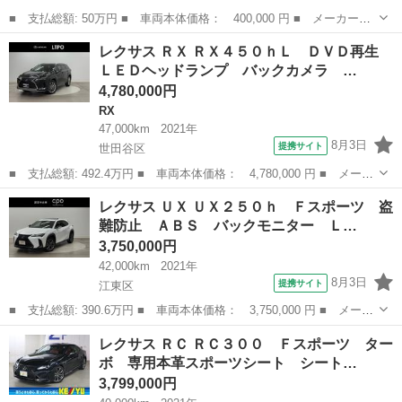
■ 支払総額: 50万円 ■ 車両本体価格： 400,000 円 ■ メーカー
名： レクサス ■ 車種名： ＣＴ ■ グレード名： ＣＴ２００
神奈川
川崎市
CT
レクサス ＲＸ ＲＸ４５０ｈＬ ＤＶＤ再生
ｈ 純正ナビＴＶ＆バックカメラ・ＥＴＣ・純正１６インチＡＷ・シ
ＬＥＤヘッドランプ バックカメラ …
ートヒーター ■ ...
4,780,000円
RX
47,000km
2021年
8月3日
提携サイト
世田谷区
■ 支払総額: 492.4万円 ■ 車両本体価格： 4,780,000 円 ■ メーカ
ー名： レクサス ■ 車種名： ＲＸ ■ グレード名： ＲＸ４５０
東京
世田谷区
RX
レクサス ＵＸ ＵＸ２５０ｈ Ｆスポーツ 盗
ｈＬ ＤＶＤ再生 ＬＥＤヘッドランプ バックカメラ 革シート
難防止 ＡＢＳ バックモニター Ｌ…
三列シー...
3,750,000円
42,000km
2021年
8月3日
提携サイト
江東区
■ 支払総額: 390.6万円 ■ 車両本体価格： 3,750,000 円 ■ メーカ
ー名： レクサス ■ 車種名： ＵＸ ■ グレード名： ＵＸ２５０
東京
江東区
レクサス
レクサス ＲＣ ＲＣ３００ Ｆスポーツ ター
ｈ Ｆスポーツ 盗難防止 ＡＢＳ バックモニター ＬＥＤラン
ボ 専用本革スポーツシート シート…
プ 地デジ...
3,799,000円