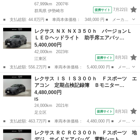
67,999km
2007年
7月22日
提携サイト
群馬県 伊勢崎市
■ 支払総額: 44.8万円 ■ 車両本体価格： 348,000 円 ■ メーカー
名： レクサス ■ 車種名： ＩＳ ■ グレード名： ＩＳ２５０
群馬
伊勢崎市
IS
レクサス ＮＸ ＮＸ３５０ｈ バージョンＬ
オートエアコン クルーズコントロール ＥＴＣ 運転席エアバッ
ＬＥＤヘッドライト 助手席エアバッ…
グ イモビライ...
5,400,000円
42,000km
2023年
8月3日
提携サイト
江東区
■ 支払総額: 556.2万円 ■ 車両本体価格： 5,400,000 円 ■ メーカ
ー名： レクサス ■ 車種名： ＮＸ ■ グレード名： ＮＸ３５０
東京
江東区
レクサス
レクサス ＩＳ ＩＳ３００ｈ Ｆスポーツ エ
ｈ バージョンＬ ＬＥＤヘッドライト 助手席エアバック 黒革シ
アコン 定期点検記録簿 Ｂモニター…
ート ワ...
4,480,000円
IS
24,000km
2021年
8月3日
提携サイト
足立区
■ 支払総額: 463.7万円 ■ 車両本体価格： 4,480,000 円 ■ メーカ
ー名： レクサス ■ 車種名： ＩＳ ■ グレード名： ＩＳ３００
東京
足立区
IS
レクサス ＲＣ ＲＣ３００ｈ Ｆスポーツ 地
ｈ Ｆスポーツ エアコン 定期点検記録簿 Ｂモニター ＥＳＣ
デジ サイドエアバッグ 電動シート…
盗難防止...