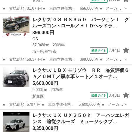
青梅市
■ 支払総額: 81.6万円 ■ 車両本体価格： 656,000 円 ■ メーカー
名： レクサス ■ 車種名： ＩＳ ■ グレード名： ＩＳ２５０
東京
青梅市
IS
レクサス ＧＳ ＧＳ３５０ バージョンＩ ク
バージョンＬ ■ 排気量： 2500cc ■ ドア枚数： 4D ■ ミッシ...
ルーズコントロール／ＨＩＤヘッドラ…
399,000円
GS
87,048km
2009年
7月4日
提携サイト
埼玉県 熊谷市
■ 支払総額: 58.3万円 ■ 車両本体価格： 399,000 円 ■ メーカー
名： レクサス ■ 車種名： ＧＳ ■ グレード名： ＧＳ３５０
埼玉
熊谷市
GS
レクサス ＬＢＸ モリゾウ ＲＲ 品質評価６
バージョンＩ クルーズコントロール／ＨＩＤヘッドランプ／ＡＦＳ
Ａ／６ＭＴ／黒本革シート／１オーナ…
／オートライ...
5,600,000円
9,000km
2025年
8月3日
提携サイト
杉並区
■ 支払総額: 570万円 ■ 車両本体価格： 5,600,000 円 ■ メーカー
名： レクサス ■ 車種名： ＬＢＸ ■ グレード名： モリゾウ
東京
杉並区
レクサス
レクサス ＵＸ ＵＸ２５０ｈ アーバンエレガ
ＲＲ 品質評価６Ａ／６ＭＴ／黒本革シート／１オーナー／専用エア
ンス 追従クルーズ ミュージックプ…
ロ／ＲＥＤ...
3,350,000円