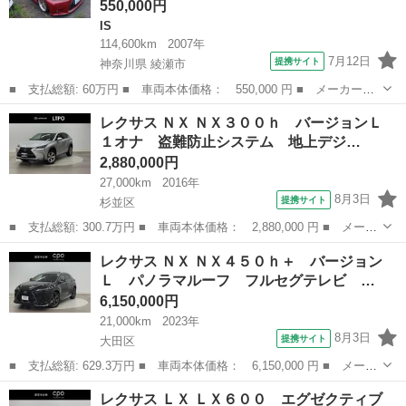
550,000円
IS
114,600km
2007年
7月12日
提携サイト
神奈川県 綾瀬市
■ 支払総額: 60万円 ■ 車両本体価格： 550,000 円 ■ メーカー
名： レクサス ■ 車種名： ＩＳ ■ グレード名： ＩＳ２５０
神奈川
綾瀬市
IS
レクサス ＮＸ ＮＸ３００ｈ バージョンＬ
バージョンＩ 車高調サスペンション 社外アルミホイール ■ 排気
１オナ 盗難防止システム 地上デジ…
量： 2500...
2,880,000円
27,000km
2016年
8月3日
提携サイト
杉並区
■ 支払総額: 300.7万円 ■ 車両本体価格： 2,880,000 円 ■ メーカ
ー名： レクサス ■ 車種名： ＮＸ ■ グレード名： ＮＸ３００
東京
杉並区
レクサス
レクサス ＮＸ ＮＸ４５０ｈ＋ バージョン
ｈ バージョンＬ １オナ 盗難防止システム 地上デジタル パワ
Ｌ パノラマルーフ フルセグテレビ …
ーウィン...
6,150,000円
21,000km
2023年
8月3日
提携サイト
大田区
■ 支払総額: 629.3万円 ■ 車両本体価格： 6,150,000 円 ■ メーカ
ー名： レクサス ■ 車種名： ＮＸ ■ グレード名： ＮＸ４５０
東京
大田区
レクサス
レクサス ＬＸ ＬＸ６００ エグゼクティブ
ｈ＋ バージョンＬ パノラマルーフ フルセグテレビ バックモニ