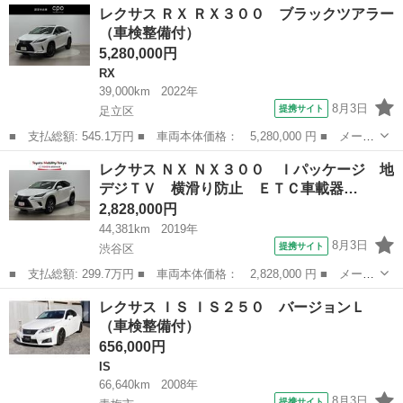
埼玉
所沢市
CT
レクサス ＲＸ ＲＸ３００ ブラックツアラー
ｈ バージョンＣ バックカメラ ナビ クリアランスソナー オー
（車検整備付）
トクルーズコン...
5,280,000円
RX
39,000km
2022年
8月3日
提携サイト
足立区
■ 支払総額: 545.1万円 ■ 車両本体価格： 5,280,000 円 ■ メーカ
ー名： レクサス ■ 車種名： ＲＸ ■ グレード名： ＲＸ３０
東京
足立区
RX
レクサス ＮＸ ＮＸ３００ Ｉパッケージ 地
０ ブラックツアラー ■ 排気量： 2000cc ■ ドア枚数： 5D ...
デジＴＶ 横滑り防止 ＥＴＣ車載器…
2,828,000円
44,381km
2019年
8月3日
提携サイト
渋谷区
■ 支払総額: 299.7万円 ■ 車両本体価格： 2,828,000 円 ■ メーカ
ー名： レクサス ■ 車種名： ＮＸ ■ グレード名： ＮＸ３０
東京
渋谷区
レクサス
レクサス ＩＳ ＩＳ２５０ バージョンＬ
０ Ｉパッケージ 地デジＴＶ 横滑り防止 ＥＴＣ車載器 ナビＴ
（車検整備付）
Ｖ アルミ...
656,000円
IS
66,640km
2008年
8月3日
提携サイト