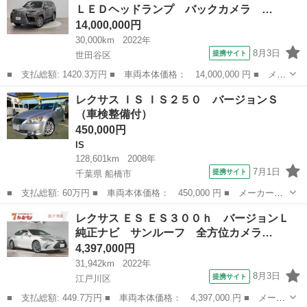
ＬＥＤヘッドランプ バックカメラ …
ター ア...
14,000,000円
30,000km
2022年
8月3日
提携サイト
世田谷区
■ 支払総額: 1420.3万円 ■ 車両本体価格： 14,000,000 円 ■ メー
カー名： レクサス ■ 車種名： ＬＸ ■ グレード名： ＬＸ６０
東京
世田谷区
レクサス
レクサス ＩＳ ＩＳ２５０ バージョンＳ
０ エグゼクティブ ＬＥＤヘッドランプ バックカメラ ムーンル
（車検整備付）
ーフ ...
450,000円
IS
128,601km
2008年
7月1日
提携サイト
千葉県 船橋市
■ 支払総額: 60万円 ■ 車両本体価格： 450,000 円 ■ メーカー
名： レクサス ■ 車種名： ＩＳ ■ グレード名： ＩＳ２５０
千葉
船橋市
IS
レクサス ＥＳ ＥＳ３００ｈ バージョンＬ
バージョンＳ ■ 排気量： 2500cc ■ ドア枚数： 4D ■ ミッショ
純正ナビ サンルーフ 全方位カメラ…
ン...
4,397,000円
31,942km
2022年
8月3日
提携サイト
江戸川区
■ 支払総額: 449.7万円 ■ 車両本体価格： 4,397,000 円 ■ メーカ