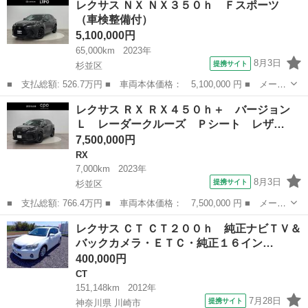
レクサス ＮＸ ＮＸ３５０ｈ Ｆスポーツ
０ Ｆスポーツ ＡＷ ナビＴＶ 記録簿 バックモニター 本革
（車検整備付）
ＡＷＤ 地...
5,100,000円
65,000km
2023年
8月3日
提携サイト
杉並区
■ 支払総額: 526.7万円 ■ 車両本体価格： 5,100,000 円 ■ メーカ
ー名： レクサス ■ 車種名： ＮＸ ■ グレード名： ＮＸ３５０
東京
杉並区
レクサス
レクサス ＲＸ ＲＸ４５０ｈ＋ バージョン
ｈ Ｆスポーツ ■ 排気量： 2500cc ■ ドア枚数： 5D ■ ...
Ｌ レーダークルーズ Ｐシート レザ…
7,500,000円
RX
7,000km
2023年
8月3日
提携サイト
杉並区
■ 支払総額: 766.4万円 ■ 車両本体価格： 7,500,000 円 ■ メーカ
ー名： レクサス ■ 車種名： ＲＸ ■ グレード名： ＲＸ４５０
東京
杉並区
RX
レクサス ＣＴ ＣＴ２００ｈ 純正ナビＴＶ＆
ｈ＋ バージョンＬ レーダークルーズ Ｐシート レザーシート
バックカメラ・ＥＴＣ・純正１６イン…
フルセグ...
400,000円
CT
151,148km
2012年
7月28日
提携サイト
神奈川県 川崎市