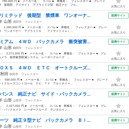
 780,000 円 ■ メーカー名： スバル ■ 車種名： フォレスター ■ グレード
 後期型 アイサイト アプライドＤ型 純正ナビ フル...
お気に入り
リミテッド 後期型 禁煙車 ワンオーナ...
提携サイト
6年
山形
酒田市
フォレスター
： 1,280,000 円 ■ メーカー名： スバル ■ 車種名： フォレスター ■ グレー
 ワンオーナー アプライドＤ アイサイトＶｅｒ...
お気に入り
ミアム ４ＷＤ バックカメラ 衝突被害...
提携サイト
9年
山形
鶴岡市
フォレスター
格： 2,271,000 円 ■ メーカー名： スバル ■ 車種名： フォレスター ■ グレ
メラ 衝突被害軽減システム レーダークルーズ ...
お気に入り
０ＸＳ ４ＷＤ ＥＴＣ オートクルーズ...
提携サイト
年
秋田
秋田市
フォレスター
格： 598,000 円 ■ メーカー名： スバル ■ 車種名： フォレスター ■ グレード
トクルーズコントロール ナビ ＴＶ アルミホイー...
お気に入り
バンス 純正ナビ サイド・バックカメラ...
提携サイト
9年
山形
山形市
フォレスター
格： 2,327,000 円 ■ メーカー名： スバル ■ 車種名： フォレスター ■ グレ
・バックカメラ レーダークルーズ デジタルイン...
お気に入り
ーツ 純正９型ナビ バックカメラ Ｂｌ...
提携サイト
0年
山形
山形市
フォレスター