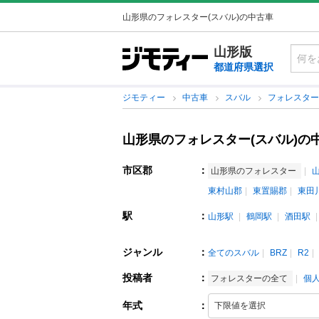
山形県のフォレスター(スバル)の中古車
山形版
都道府県選択
ジモティー
中古車
スバル
フォレスタ
山形県のフォレスター(スバル)の
市区郡
：
山形県のフォレスター
東村山郡
東置賜郡
東田
駅
：
山形駅
鶴岡駅
酒田駅
ジャンル
：
全てのスバル
BRZ
R2
投稿者
：
フォレスターの全て
個
年式
：