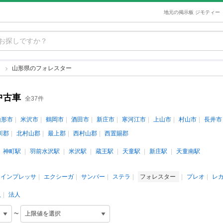
地元の掲示板 ジモティー
ー
山形県のフォレスター
中古車
全37件
山形市
米沢市
鶴岡市
酒田市
新庄市
寒河江市
上山市
村山市
長井市
川郡
北村山郡
最上郡
西村山郡
西置賜郡
神町駅
羽前水沢駅
米沢駅
蔵王駅
天童駅
新庄駅
天童南駅
インプレッサ
エクシーガ
サンバー
ステラ
フォレスター
プレオ
レ
人
法人
~