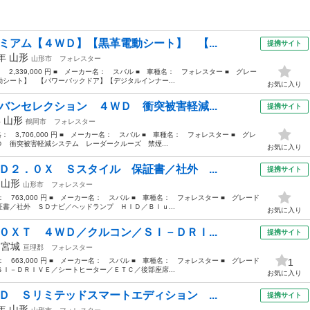
ミアム【４ＷＤ】【黒革電動シート】 【...
提携サイト
0年
山形
山形市
フォレスター
： 2,339,000 円 ■ メーカー名： スバル ■ 車種名： フォレスター ■ グレー
シート】 【パワーバックドア】【デジタルインナー...
お気に入り
バンセレクション ４ＷＤ 衝突被害軽減...
提携サイト
年
山形
鶴岡市
フォレスター
格： 3,706,000 円 ■ メーカー名： スバル ■ 車種名： フォレスター ■ グレ
 衝突被害軽減システム レーダークルーズ 禁煙...
お気に入り
Ｄ２．０Ｘ Ｓスタイル 保証書／社外 ...
提携サイト
年
山形
山形市
フォレスター
格： 763,000 円 ■ メーカー名： スバル ■ 車種名： フォレスター ■ グレード
書／社外 ＳＤナビ／ヘッドランプ ＨＩＤ／Ｂｌｕ...
お気に入り
０ＸＴ ４ＷＤ／クルコン／ＳＩ－ＤＲＩ...
提携サイト
年
宮城
亘理郡
フォレスター
格： 663,000 円 ■ メーカー名： スバル ■ 車種名： フォレスター ■ グレード
1
Ｉ－ＤＲＩＶＥ／シートヒーター／ＥＴＣ／後部座席...
お気に入り
Ｄ Ｓリミテッドスマートエディション ...
提携サイト
7年
山形