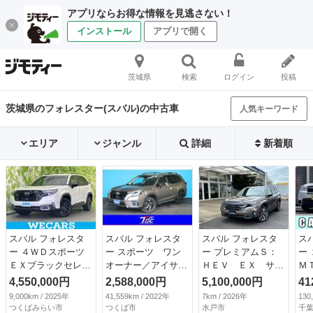
アプリならお得な情報を見逃さない！
インストール
アプリで開く
茨城県
検索
ログイン
投稿
茨城県のフォレスター(スバル)の中古車
人気キーワード
エリア
ジャンル
詳細
新着順
スバル フォレスタ
スバル フォレスタ
スバル フォレスタ
ス
ー ４ＷＤスポーツ
ー スポーツ ワン
ー プレミアムＳ：
ー
ＥＸブラックセレク
オーナー／アイサイ
ＨＥＶ ＥＸ サン
Ｍ
ション 保証書／純
トセーフティプラス
ルーフ 茶本革シー
済
4,550,000円
2,588,000円
5,100,000円
41
正 ＳＤナビ／デジ
／純正ナビ／フロン
ト ハーマンカード
ッ
9,000km / 2025年
41,559km / 2022年
7km / 2026年
130
タルインナーミラー
トカメラ／サイドカ
ン ＡＣ１００Ｖ／
フ
つくばみらい市
つくば市
水戸市
千葉