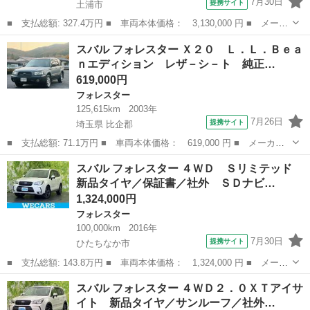
7月30日
提携サイト
土浦市
■ 支払総額: 327.4万円 ■ 車両本体価格： 3,130,000 円 ■ メーカ
ー名： スバル ■ 車種名： フォレスター ■ グレード名： Ｘ－
茨城
土浦市
フォレスター
スバル フォレスター Ｘ２０ Ｌ．Ｌ．Ｂｅａ
ＢＲＥＡＫ ☆禁煙☆８型ナビ☆レ－ダ－クル－ズ☆後側方検知☆障
ｎエディション レザ－シ－ト 純正…
害物セン...
619,000円
フォレスター
125,615km
2003年
7月26日
提携サイト
埼玉県 比企郡
■ 支払総額: 71.1万円 ■ 車両本体価格： 619,000 円 ■ メーカー
名： スバル ■ 車種名： フォレスター ■ グレード名： Ｘ２
埼玉
比企郡
フォレスター
スバル フォレスター ４ＷＤ Ｓリミテッド
０ Ｌ．Ｌ．Ｂｅａｎエディション レザ－シ－ト 純正１６インチ
新品タイヤ／保証書／社外 ＳＤナビ…
アルミホイール...
1,324,000円
フォレスター
100,000km
2016年
7月30日
提携サイト
ひたちなか市
■ 支払総額: 143.8万円 ■ 車両本体価格： 1,324,000 円 ■ メーカ
ー名： スバル ■ 車種名： フォレスター ■ グレード名： ４Ｗ
茨城
ひたちなか市
フォレスター
スバル フォレスター ４ＷＤ２．０ＸＴアイサ
Ｄ Ｓリミテッド 新品タイヤ／保証書／社外 ＳＤナビ／衝突安全
イト 新品タイヤ／サンルーフ／社外…
装置／シ...