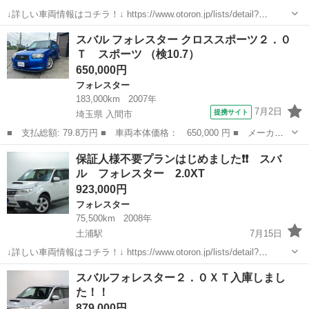
↓詳しい車両情報はコチラ！↓ https://www.otoron.jp/lists/detail?
carno=046881 ↓仮審査はコチラ！！！↓ https://www.otoron.jp/entry ...
茨城
土浦市
土浦駅
フォレスター
オトロン
スバル フォレスター クロススポーツ２．０
Ｔ スポーツ （検10.7）
650,000円
フォレスター
183,000km
2007年
7月2日
提携サイト
埼玉県 入間市
■ 支払総額: 79.8万円 ■ 車両本体価格： 650,000 円 ■ メーカー
名： スバル ■ 車種名： フォレスター ■ グレード名： クロス
埼玉
入間市
フォレスター
保証人様不要プランはじめました❗️❗️ スバ
スポーツ２．０Ｔ スポーツ ■ 排気量： 2000cc ■ ドア枚数：
ル フォレスター 2.0XT
5...
923,000円
フォレスター
75,500km
2008年
土浦駅
7月15日
↓詳しい車両情報はコチラ！↓ https://www.otoron.jp/lists/detail?
carno=044812 ↓仮審査はコチラ！！！↓ https://www.otoron.jp/entry 合
茨城
土浦市
土浦駅
フォレスター
車両
スバルフォレスター２．０ＸＴ入庫しまし
言...
た！！
879,000円