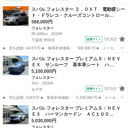
名： スバル ■ 車種名： フォレスター ■ グレード名： プレミ
茨城
水戸市
フォレスター
スバル フォレスター ２．０ＸＴ 電動暖シー
アムＳ：ＨＥＶ ＥＸ サンルーフ ハーマンカードン ＡＣ１００
ト・ドラレコ・クルーズコントロール…
Ｖ／１５０...
568,000円
フォレスター
85,440km
2010年
7月26日
提携サイト
千葉県 野田市
■ 支払総額: 64.8万円 ■ 車両本体価格： 568,000 円 ■ メーカー
名： スバル ■ 車種名： フォレスター ■ グレード名： ２．０
千葉
野田市
フォレスター
スバル フォレスター プレミアムＳ：ＨＥＶ
ＸＴ 電動暖シート・ドラレコ・クルーズコントロール・社外ＳＤナ
ＥＸ サンルーフ 茶本革シート ハ…
ビ・フルセグ...
5,100,000円
フォレスター
7km
2026年
7月31日
提携サイト
水戸市
■ 支払総額: 519万円 ■ 車両本体価格： 5,100,000 円 ■ メーカー
名： スバル ■ 車種名： フォレスター ■ グレード名： プレミ
茨城
水戸市
フォレスター
スバル フォレスター プレミアムＳ：ＨＥＶ
アムＳ：ＨＥＶ ＥＸ サンルーフ 茶本革シート ハーマンカード
ＥＸ ハーマンカードン ＡＣ１００…
ン ＡＣ１...
5,030,000円
フォレスター