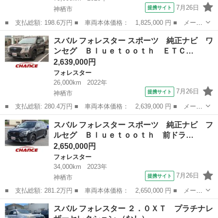
7月26日
提携サイト
神栖市
■ 支払総額: 198.6万円 ■ 車両本体価格： 1,825,000 円 ■ メーカ
ー名： スバル ■ 車種名： フォレスター ■ グレード名： アド
茨城
神栖市
フォレスター
スバル フォレスター スポーツ 純正ナビ ワ
バンス 純正ナビ フルセグＴＶ Ｂｌｕｅｔｏｏｔｈ サイドカメ
ンセグ Ｂｌｕｅｔｏｏｔｈ ＥＴＣ…
ラ ＥＴ...
2,639,000円
フォレスター
26,000km
2022年
7月26日
提携サイト
神栖市
■ 支払総額: 280.4万円 ■ 車両本体価格： 2,639,000 円 ■ メーカ
ー名： スバル ■ 車種名： フォレスター ■ グレード名： スポ
茨城
神栖市
フォレスター
スバル フォレスター スポーツ 純正ナビ フ
ーツ 純正ナビ ワンセグ Ｂｌｕｅｔｏｏｔｈ ＥＴＣ バックカ
ルセグ Ｂｌｕｅｔｏｏｔｈ 前ドラ…
メラ 全...
2,650,000円
フォレスター
34,000km
2023年
7月26日
提携サイト
神栖市
■ 支払総額: 281.2万円 ■ 車両本体価格： 2,650,000 円 ■ メーカ
ー名： スバル ■ 車種名： フォレスター ■ グレード名： スポ
茨城
神栖市
フォレスター
スバル フォレスター ２．０ＸＴ プラチナレ
ーツ 純正ナビ フルセグ Ｂｌｕｅｔｏｏｔｈ 前ドラレコ バッ