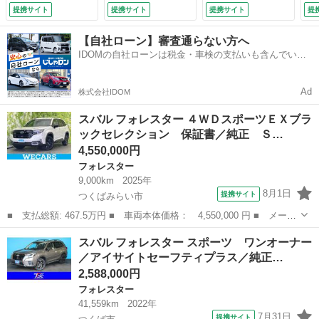
／衝突安全装置／シ
メラ／バックカメラ
１５００Ｗ ＥＴＣ
Ｇ
提携サイト
提携サイト
提携サイト
提
ートヒーター 全席
／デジタルインナー
２．０ フロアマッ
チ
／全方位モニター／
ミラー／ルーフレー
ト （検11.5）
／
【自社ローン】審査通らない方へ
車線逸脱防止支援シ
ル／パワーバックド
ｈ
IDOMの自社ローンは税金・車検の支払いも含んでいる
ステム／シート ハ
ア／ＬＥＤヘッドラ
Ｄ
ので毎月の支払額は一定
ーフレザー／電動バ
イト／ハーフレザー
コ
ックドア／ドライブ
シート／禁煙車
／
Ad
株式会社IDOM
レコーダー 前後
（検9.8）
（
（検10.11）
スバル フォレスター ４ＷＤスポーツＥＸブラ
ックセレクション 保証書／純正 Ｓ…
4,550,000円
フォレスター
9,000km
2025年
8月1日
提携サイト
つくばみらい市
■ 支払総額: 467.5万円 ■ 車両本体価格： 4,550,000 円 ■ メーカ
ー名： スバル ■ 車種名： フォレスター ■ グレード名： ４Ｗ
茨城
つくばみらい市
フォレスター
スバル フォレスター スポーツ ワンオーナー
ＤスポーツＥＸブラックセレクション 保証書／純正 ＳＤナビ／デ
／アイサイトセーフティプラス／純正…
ジタルイ...
2,588,000円
フォレスター
41,559km
2022年
7月31日
提携サイト