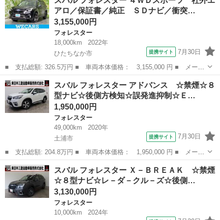
スバル フォレスター ４ＷＤスポーツ 社外エ
ＸＳ ５速ＭＴ メモリーナビ フルセグ クルーズコントロール
アロ／保証書／純正 ＳＤナビ／衝突…
シートヒータ...
3,155,000円
フォレスター
18,000km
2022年
7月30日
提携サイト
ひたちなか市
■ 支払総額: 326.5万円 ■ 車両本体価格： 3,155,000 円 ■ メーカ
ー名： スバル ■ 車種名： フォレスター ■ グレード名： ４Ｗ
茨城
ひたちなか市
フォレスター
スバル フォレスター アドバンス ☆禁煙☆８
Ｄスポーツ 社外エアロ／保証書／純正 ＳＤナビ／衝突安全装置／
型ナビ☆後側方検知☆誤発進抑制☆Ｅ…
シートヒ...
1,950,000円
フォレスター
49,000km
2020年
7月30日
提携サイト
土浦市
■ 支払総額: 204.8万円 ■ 車両本体価格： 1,950,000 円 ■ メーカ
ー名： スバル ■ 車種名： フォレスター ■ グレード名： アド
茨城
土浦市
フォレスター
スバル フォレスター Ｘ－ＢＲＥＡＫ ☆禁煙
バンス ☆禁煙☆８型ナビ☆後側方検知☆誤発進抑制☆ＥＴＣ２．０
☆８型ナビ☆レ－ダ－クル－ズ☆後側…
☆レ－ン...
3,130,000円
フォレスター
10,000km
2024年