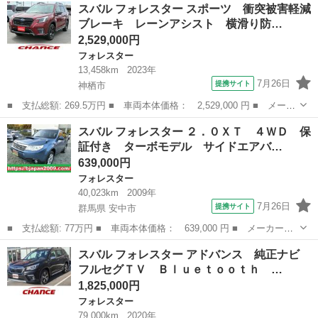
茨城
神栖市
フォレスター
スバル フォレスター スポーツ 衝突被害軽減
ｉ－Ｌ アイサイト 純正ナビ フルセグＴＶ 衝突被害軽減ブレー
ブレーキ レーンアシスト 横滑り防…
キ レーンア...
2,529,000円
フォレスター
13,458km
2023年
7月26日
提携サイト
神栖市
■ 支払総額: 269.5万円 ■ 車両本体価格： 2,529,000 円 ■ メーカ
ー名： スバル ■ 車種名： フォレスター ■ グレード名： スポ
茨城
神栖市
フォレスター
スバル フォレスター ２．０ＸＴ ４ＷＤ 保
ーツ 衝突被害軽減ブレーキ レーンアシスト 横滑り防止装置 純
証付き ターボモデル サイドエアバ…
正ナビ ...
639,000円
フォレスター
40,023km
2009年
7月26日
提携サイト
群馬県 安中市
■ 支払総額: 77万円 ■ 車両本体価格： 639,000 円 ■ メーカー
名： スバル ■ 車種名： フォレスター ■ グレード名： ２．０
群馬
安中市
フォレスター
スバル フォレスター アドバンス 純正ナビ
ＸＴ ４ＷＤ 保証付き ターボモデル サイドエアバック ＡＡ
フルセグＴＶ Ｂｌｕｅｔｏｏｔｈ …
Ｃ オートクルーズ...
1,825,000円
フォレスター
79,000km
2020年