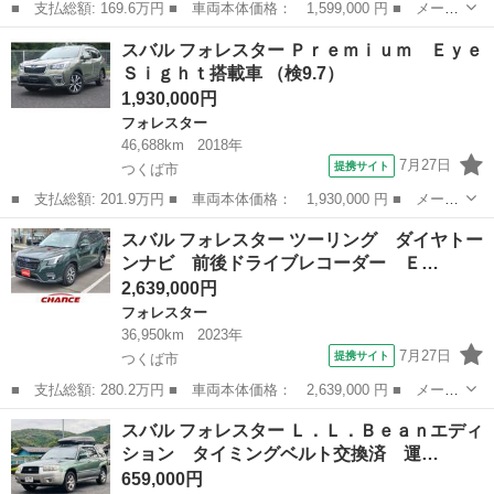
■ 支払総額: 169.6万円 ■ 車両本体価格： 1,599,000 円 ■ メーカ
ー名： スバル ■ 車種名： フォレスター ■ グレード名： アド
茨城
土浦市
フォレスター
スバル フォレスター Ｐｒｅｍｉｕｍ Ｅｙｅ
バンス ２．０ アドバンス ４ＷＤ 純正アルミホイール 純正ナ
Ｓｉｇｈｔ搭載車 （検9.7）
ビＴＶ ...
1,930,000円
フォレスター
46,688km
2018年
7月27日
提携サイト
つくば市
■ 支払総額: 201.9万円 ■ 車両本体価格： 1,930,000 円 ■ メーカ
ー名： スバル ■ 車種名： フォレスター ■ グレード名： Ｐｒ
茨城
つくば市
フォレスター
スバル フォレスター ツーリング ダイヤトー
ｅｍｉｕｍ ＥｙｅＳｉｇｈｔ搭載車 ■ 排気量： 2500cc ■ ド...
ンナビ 前後ドライブレコーダー Ｅ…
2,639,000円
フォレスター
36,950km
2023年
7月27日
提携サイト
つくば市
■ 支払総額: 280.2万円 ■ 車両本体価格： 2,639,000 円 ■ メーカ
ー名： スバル ■ 車種名： フォレスター ■ グレード名： ツー
茨城
つくば市
フォレスター
スバル フォレスター Ｌ．Ｌ．Ｂｅａｎエディ
リング ダイヤトーンナビ 前後ドライブレコーダー ＥＴＣ クル
ション タイミングベルト交換済 運…
ーズコン...
659,000円