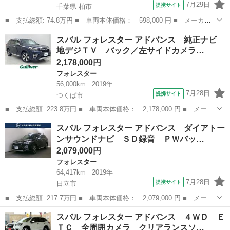
7月29日
提携サイト
千葉県 柏市
■ 支払総額: 74.8万円 ■ 車両本体価格： 598,000 円 ■ メーカー
名： スバル ■ 車種名： フォレスター ■ グレード名： ２．０
千葉
柏市
フォレスター
スバル フォレスター アドバンス 純正ナビ
ＸＴ Ｂｌｕｅｔｏｏｔｈ パワーシート クルーズコントロール
地デジＴＶ バック／左サイドカメラ…
フルセグナビ...
2,178,000円
フォレスター
56,000km
2019年
7月28日
提携サイト
つくば市
■ 支払総額: 223.8万円 ■ 車両本体価格： 2,178,000 円 ■ メーカ
ー名： スバル ■ 車種名： フォレスター ■ グレード名： アド
茨城
つくば市
フォレスター
スバル フォレスター アドバンス ダイアトー
バンス 純正ナビ 地デジＴＶ バック／左サイドカメラ アイサイ
ンサウンドナビ ＳＤ録音 ＰＷバッ…
ト スバ...
2,079,000円
フォレスター
64,417km
2019年
7月28日
提携サイト
日立市
■ 支払総額: 217.7万円 ■ 車両本体価格： 2,079,000 円 ■ メーカ
ー名： スバル ■ 車種名： フォレスター ■ グレード名： アド
茨城
日立市
フォレスター
スバル フォレスター アドバンス ４ＷＤ Ｅ
バンス ダイアトーンサウンドナビ ＳＤ録音 ＰＷバックドア シ
ＴＣ 全周囲カメラ クリアランスソ…
ートヒー...