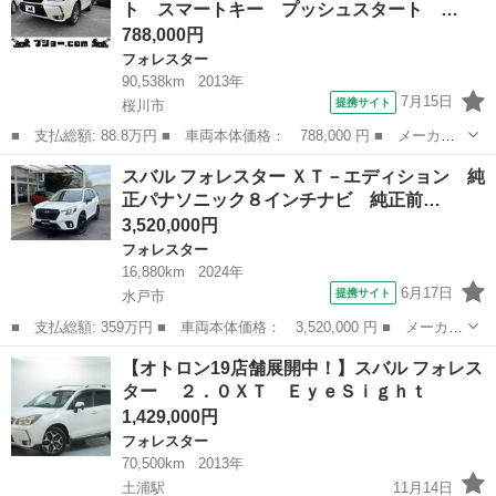
ト スマートキー プッシュスタート …
ルシフト ４...
788,000円
フォレスター
90,538km
2013年
7月15日
提携サイト
桜川市
■ 支払総額: 88.8万円 ■ 車両本体価格： 788,000 円 ■ メーカー
名： スバル ■ 車種名： フォレスター ■ グレード名： ２．０
茨城
桜川市
フォレスター
スバル フォレスター ＸＴ－エディション 純
ＸＴ アイサイト スマートキー プッシュスタート パドルシフ
正パナソニック８インチナビ 純正前…
ト レーダー探...
3,520,000円
フォレスター
16,880km
2024年
6月17日
提携サイト
水戸市
■ 支払総額: 359万円 ■ 車両本体価格： 3,520,000 円 ■ メーカー
名： スバル ■ 車種名： フォレスター ■ グレード名： ＸＴ－
茨城
水戸市
フォレスター
【オトロン19店舗展開中！】スバル フォレス
エディション 純正パナソニック８インチナビ 純正前後録画ドライ
ター ２．０ＸＴ ＥｙｅＳｉｇｈｔ
ブレコーダ...
1,429,000円
フォレスター
70,500km
2013年
土浦駅
11月14日