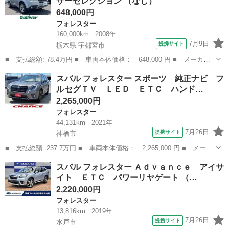
ザーセレクション （なし）
クカメラ...
648,000円
フォレスター
160,000km
2008年
7月9日
提携サイト
栃木県 宇都宮市
■ 支払総額: 78.4万円 ■ 車両本体価格： 648,000 円 ■ メーカー
名： スバル ■ 車種名： フォレスター ■ グレード名： ２．０
栃木
宇都宮市
フォレスター
スバル フォレスター スポーツ 純正ナビ フ
ＸＴ プラチナレザーセレクション ■ 排気量： 2000cc ■ ドア枚
ルセグＴＶ ＬＥＤ ＥＴＣ ハンド…
数...
2,265,000円
フォレスター
44,131km
2021年
7月26日
提携サイト
神栖市
■ 支払総額: 237.7万円 ■ 車両本体価格： 2,265,000 円 ■ メーカ
ー名： スバル ■ 車種名： フォレスター ■ グレード名： スポ
茨城
神栖市
フォレスター
スバル フォレスター Ａｄｖａｎｃｅ アイサ
ーツ 純正ナビ フルセグＴＶ ＬＥＤ ＥＴＣ ハンドルヒータ
イト ＥＴＣ パワーリヤゲート （…
ー シート...
2,220,000円
フォレスター
13,816km
2019年
7月26日
提携サイト
水戸市