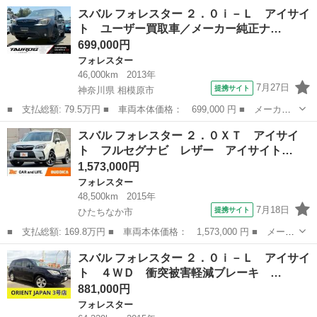
名： スバル ■ 車種名： フォレスター ■ グレード名： ＳＴＩ
茨城
坂東市
フォレスター
スバル フォレスター ２．０ｉ－Ｌ アイサイ
スポーツ ブラックインテリアセレクション ４ＷＤ ドライブレコ
ト ユーザー買取車／メーカー純正ナ…
ーダー Ｅ...
699,000円
フォレスター
46,000km
2013年
7月27日
提携サイト
神奈川県 相模原市
■ 支払総額: 79.5万円 ■ 車両本体価格： 699,000 円 ■ メーカー
名： スバル ■ 車種名： フォレスター ■ グレード名： ２．０
神奈川
相模原市
フォレスター
スバル フォレスター ２．０ＸＴ アイサイ
ｉ－Ｌ アイサイト ユーザー買取車／メーカー純正ナビ／バックカ
ト フルセグナビ レザー アイサイト…
メラ／ＴＶ／...
1,573,000円
フォレスター
48,500km
2015年
7月18日
提携サイト
ひたちなか市
■ 支払総額: 169.8万円 ■ 車両本体価格： 1,573,000 円 ■ メーカ
ー名： スバル ■ 車種名： フォレスター ■ グレード名： ２．
茨城
ひたちなか市
フォレスター
スバル フォレスター ２．０ｉ－Ｌ アイサイ
０ＸＴ アイサイト フルセグナビ レザー アイサイト Ｂモニタ
ト ４ＷＤ 衝突被害軽減ブレーキ …
ー Ｐバ...
881,000円
フォレスター