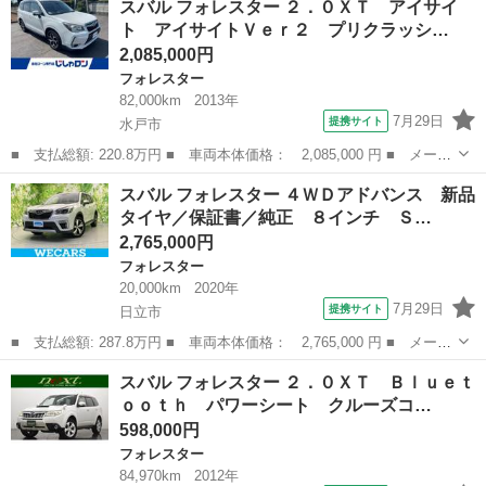
スバル フォレスター ２．０ＸＴ アイサイ
ミアム ４ＷＤ 衝突軽減ブレーキ レーンアシスト アダプティブ
ト アイサイトＶｅｒ２ プリクラッシ…
クルーズ...
2,085,000円
フォレスター
82,000km
2013年
7月29日
提携サイト
水戸市
■ 支払総額: 220.8万円 ■ 車両本体価格： 2,085,000 円 ■ メーカ
ー名： スバル ■ 車種名： フォレスター ■ グレード名： ２．
茨城
水戸市
フォレスター
スバル フォレスター ４ＷＤアドバンス 新品
０ＸＴ アイサイト アイサイトＶｅｒ２ プリクラッシュブレー
タイヤ／保証書／純正 ８インチ Ｓ…
キ 車線逸...
2,765,000円
フォレスター
20,000km
2020年
7月29日
提携サイト
日立市
■ 支払総額: 287.8万円 ■ 車両本体価格： 2,765,000 円 ■ メーカ
ー名： スバル ■ 車種名： フォレスター ■ グレード名： ４Ｗ
茨城
日立市
フォレスター
スバル フォレスター ２．０ＸＴ Ｂｌｕｅｔ
Ｄアドバンス 新品タイヤ／保証書／純正 ８インチ ＳＤナビ／デ
ｏｏｔｈ パワーシート クルーズコ…
ジタルイ...
598,000円
フォレスター
84,970km
2012年