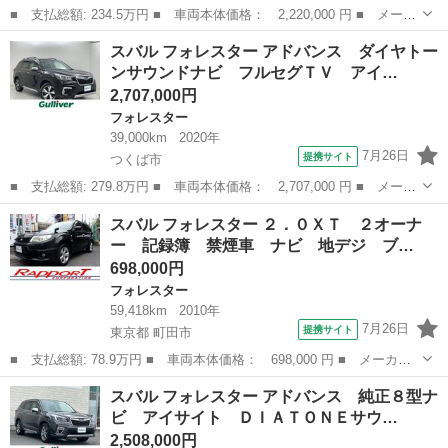
■ 支払総額: 234.5万円 ■ 車両本体価格： 2,220,000 円 ■ メーカ
ー名： スバル ■ 車種名： フォレスター ■ グレード名： Ａｄ
茨城
水戸市
フォレスター
スバル フォレスター アドバンス ダイヤトー
ｖａｎｃｅ アイサイト ＥＴＣ パワーリヤゲート ■ 排気量：
ンサウンドナビ フルセグＴＶ アイ…
200...
2,707,000円
フォレスター
39,000km
2020年
7月26日
提携サイト
つくば市
■ 支払総額: 279.8万円 ■ 車両本体価格： 2,707,000 円 ■ メーカ
ー名： スバル ■ 車種名： フォレスター ■ グレード名： アド
茨城
つくば市
フォレスター
スバル フォレスター ２．０ＸＴ ２オーナ
バンス ダイヤトーンサウンドナビ フルセグＴＶ アイサイト ス
ー 記録簿 禁煙車 ナビ 地デジ ブ…
バルリヤ...
698,000円
フォレスター
59,418km
2010年
7月26日
提携サイト
東京都 町田市
■ 支払総額: 78.9万円 ■ 車両本体価格： 698,000 円 ■ メーカー
名： スバル ■ 車種名： フォレスター ■ グレード名： ２．０
東京
町田市
フォレスター
スバル フォレスター アドバンス 純正８型ナ
ＸＴ ２オーナー 記録簿 禁煙車 ナビ 地デジ ブルートゥー
ビ アイサイト ＤＩＡＴＯＮＥサウ…
ス ＥＴＣ Ｓ...
2,508,000円