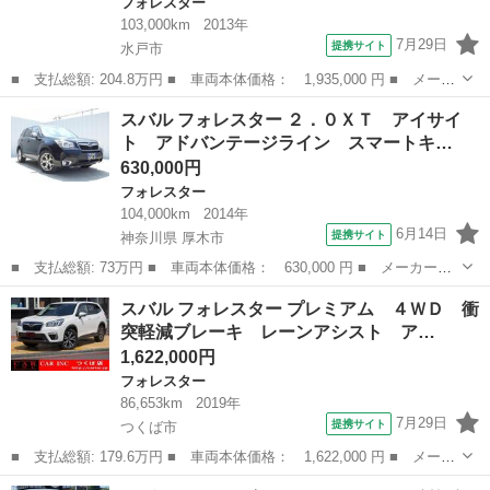
フォレスター
103,000km
2013年
7月29日
提携サイト
水戸市
■ 支払総額: 204.8万円 ■ 車両本体価格： 1,935,000 円 ■ メーカ
ー名： スバル ■ 車種名： フォレスター ■ グレード名： ２．
茨城
水戸市
フォレスター
スバル フォレスター ２．０ＸＴ アイサイ
０ｉ－Ｌ 社外７インチナビ Ｂｌｕｅｔｏｏｔｈ接続 フルセグ
ト アドバンテージライン スマートキ…
クルーズ...
630,000円
フォレスター
104,000km
2014年
6月14日
提携サイト
神奈川県 厚木市
■ 支払総額: 73万円 ■ 車両本体価格： 630,000 円 ■ メーカー
名： スバル ■ 車種名： フォレスター ■ グレード名： ２．０
神奈川
厚木市
フォレスター
スバル フォレスター プレミアム ４ＷＤ 衝
ＸＴ アイサイト アドバンテージライン スマートキー プッシュ
突軽減ブレーキ レーンアシスト ア…
スタート ＳＤナ...
1,622,000円
フォレスター
86,653km
2019年
7月29日
提携サイト
つくば市
■ 支払総額: 179.6万円 ■ 車両本体価格： 1,622,000 円 ■ メーカ
ー名： スバル ■ 車種名： フォレスター ■ グレード名： プレ
茨城
つくば市
フォレスター