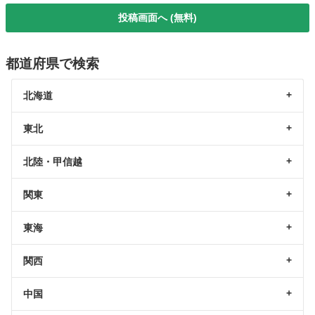
投稿画面へ (無料)
都道府県で検索
北海道
東北
北陸・甲信越
関東
東海
関西
中国