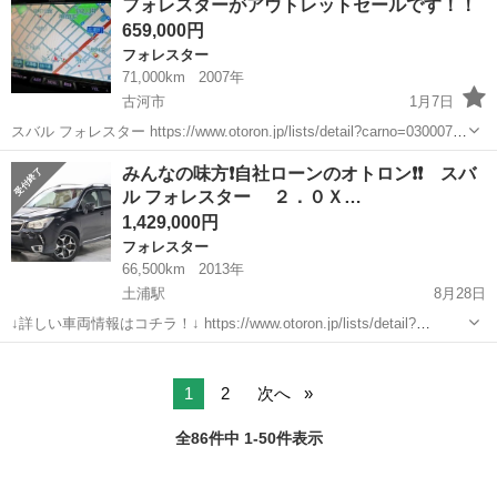
フォレスターがアウトレットセールです！！
ＸＴ アイサイト ハーフレザーシート ＨＤＤナビ フルセグ バ
659,000円
ックカメラ ...
フォレスター
71,000km
2007年
古河市
1月7日
スバル フォレスター https://www.otoron.jp/lists/detail?carno=030007 ■
問い合わせ(∩´∀｀)∩♪ 0276-71-3292 ■メールで簡単仮審査(∩´...
茨城
古河市
フォレスター
オトロン
みんなの味方❗️自社ローンのオトロン❗️❗️ スバ
ル フォレスター ２．０Ｘ…
1,429,000円
フォレスター
66,500km
2013年
土浦駅
8月28日
↓詳しい車両情報はコチラ！↓ https://www.otoron.jp/lists/detail?
carno=045761 ↓仮審査はコチラ！！！↓ https://www.otoron.jp/entry ...
茨城
土浦市
土浦駅
フォレスター
車両
1
2
次へ
全86件中 1-50件表示