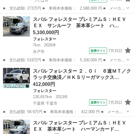
つくば市
■ 支払総額: 273万円 ■ 車両本体価格： 2,588,000 円 ■ メーカー
名： スバル ■ 車種名： フォレスター ■ グレード名： スポー
茨城
つくば市
フォレスター
スバル フォレスター プレミアムＳ：ＨＥＶ
ツ ワンオーナー／アイサイトセーフティプラス／純正ナビ／フロン
ＥＸ サンルーフ 茶本革シート ハ…
トカメラ／...
5,100,000円
フォレスター
7km
2026年
7月31日
提携サイト
水戸市
■ 支払総額: 519万円 ■ 車両本体価格： 5,100,000 円 ■ メーカー
名： スバル ■ 車種名： フォレスター ■ グレード名： プレミ
茨城
水戸市
フォレスター
スバル フォレスター ２．０ｉ ６速ＭＴ／ク
アムＳ：ＨＥＶ ＥＸ サンルーフ 茶本革シート ハーマンカード
ラッチ交換済／ＨＫＳリーガマックス…
ン ＡＣ１...
412,000円
フォレスター
130,657km
2013年
7月25日
提携サイト
千葉県 千葉市
■ 支払総額: 58.9万円 ■ 車両本体価格： 412,000 円 ■ メーカー
名： スバル ■ 車種名： フォレスター ■ グレード名： ２．０
千葉
千葉市
フォレスター
スバル フォレスター プレミアムＳ：ＨＥＶ
ｉ ６速ＭＴ／クラッチ交換済／ＨＫＳリーガマックスプレミアムマ
ＥＸ 茶本革シート ハーマンカード…
フラー／ＢＢ...