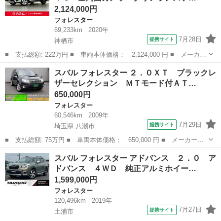
2,124,000円
フォレスター
69,233km
2020年
7月28日
提携サイト
神栖市
■ 支払総額: 222万円 ■ 車両本体価格： 2,124,000 円 ■ メーカー
名： スバル ■ 車種名： フォレスター ■ グレード名： アドバ
茨城
神栖市
フォレスター
スバル フォレスター ２．０ＸＴ ブラックレ
ンス ４ＷＤ ＥＴＣ 全周囲カメラ クリアランスソナー オート
ザーセレクション ＭＴモード付ＡＴ…
クルーズコ...
650,000円
フォレスター
60,546km
2009年
7月29日
提携サイト
埼玉県 八潮市
■ 支払総額: 75万円 ■ 車両本体価格： 650,000 円 ■ メーカー
名： スバル ■ 車種名： フォレスター ■ グレード名： ２．０
埼玉
八潮市
フォレスター
スバル フォレスター アドバンス ２．０ ア
ＸＴ ブラックレザーセレクション ＭＴモード付ＡＴ ４ＷＤター
ドバンス ４ＷＤ 純正アルミホイー…
ボ ＳＩ－ＤＲＩ...
1,599,000円
フォレスター
120,496km
2019年
7月27日
提携サイト
土浦市