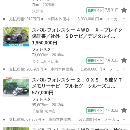
7km
2026年
7月31日
提携サイト
水戸市
■ 支払総額: 512万円 ■ 車両本体価格： 5,030,000 円 ■ メーカー
名： スバル ■ 車種名： フォレスター ■ グレード名： プレミ
茨城
水戸市
フォレスター
スバル フォレスター ４ＷＤ Ｘ－ブレイク
アムＳ：ＨＥＶ ＥＸ ハーマンカードン ＡＣ１００Ｖ／１５００
保証書／社外 ＳＤナビ／デジタルイ…
Ｗ 茶本革...
1,950,000円
フォレスター
73,000km
2018年
7月31日
提携サイト
つくばみらい市
■ 支払総額: 206.9万円 ■ 車両本体価格： 1,950,000 円 ■ メーカ
ー名： スバル ■ 車種名： フォレスター ■ グレード名： ４Ｗ
茨城
つくばみらい市
フォレスター
スバル フォレスター ２．０ＸＳ ５速ＭＴ
Ｄ Ｘ－ブレイク 保証書／社外 ＳＤナビ／デジタルインナーミラ
メモリーナビ フルセグ クルーズコ…
ー／衝突...
577,000円
フォレスター
95,607km
2012年
7月31日
提携サイト
千葉県 松戸市
■ 支払総額: 67.7万円 ■ 車両本体価格： 577,000 円 ■ メーカー
名： スバル ■ 車種名： フォレスター ■ グレード名： ２．０
千葉
松戸市
フォレスター