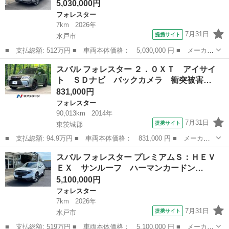
5,030,000円
フォレスター
7km
2026年
7月31日
提携サイト
水戸市
■ 支払総額: 512万円 ■ 車両本体価格： 5,030,000 円 ■ メーカー
名： スバル ■ 車種名： フォレスター ■ グレード名： プレミ
茨城
水戸市
フォレスター
スバル フォレスター ２．０ＸＴ アイサイ
アムＳ：ＨＥＶ ＥＸ 茶本革シート ハーマンカードン ＡＣ１０
ト ＳＤナビ バックカメラ 衝突被害…
０Ｖ／１５...
831,000円
フォレスター
90,013km
2014年
7月31日
提携サイト
東茨城郡
■ 支払総額: 94.9万円 ■ 車両本体価格： 831,000 円 ■ メーカー
名： スバル ■ 車種名： フォレスター ■ グレード名： ２．０
茨城
東茨城郡
フォレスター
スバル フォレスター プレミアムＳ：ＨＥＶ
ＸＴ アイサイト ＳＤナビ バックカメラ 衝突被害軽減システ
ＥＸ サンルーフ ハーマンカードン…
ム 禁煙車 レ...
5,100,000円
フォレスター
7km
2026年
7月31日
提携サイト
水戸市
■ 支払総額: 519万円 ■ 車両本体価格： 5,100,000 円 ■ メーカー