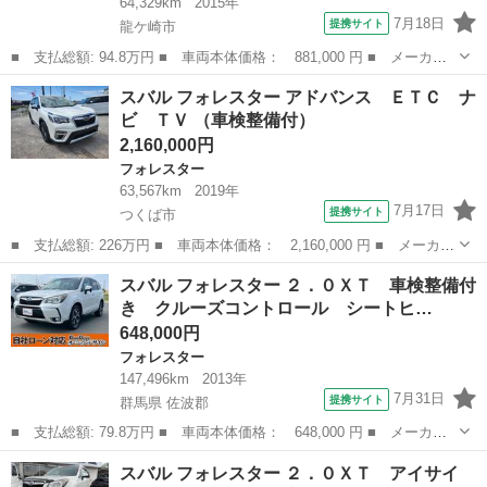
64,329km
2015年
7月18日
提携サイト
龍ケ崎市
■ 支払総額: 94.8万円 ■ 車両本体価格： 881,000 円 ■ メーカー
名： スバル ■ 車種名： フォレスター ■ グレード名： ２．０
茨城
龍ケ崎市
フォレスター
スバル フォレスター アドバンス ＥＴＣ ナ
ｉ－Ｌ アイサイト ４ＷＤ 衝突被害軽減ブレーキ レーンキープ
ビ ＴＶ （車検整備付）
アシスト 全...
2,160,000円
フォレスター
63,567km
2019年
7月17日
提携サイト
つくば市
■ 支払総額: 226万円 ■ 車両本体価格： 2,160,000 円 ■ メーカー
名： スバル ■ 車種名： フォレスター ■ グレード名： アドバ
茨城
つくば市
フォレスター
スバル フォレスター ２．０ＸＴ 車検整備付
ンス ＥＴＣ ナビ ＴＶ ■ 排気量： 2000cc ■ ドア枚数： 5...
き クルーズコントロール シートヒ…
648,000円
フォレスター
147,496km
2013年
7月31日
提携サイト
群馬県 佐波郡
■ 支払総額: 79.8万円 ■ 車両本体価格： 648,000 円 ■ メーカー
名： スバル ■ 車種名： フォレスター ■ グレード名： ２．０
群馬
佐波郡
フォレスター
スバル フォレスター ２．０ＸＴ アイサイ
ＸＴ 車検整備付き クルーズコントロール シートヒーター パド