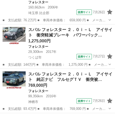
フォレスター
160,662km
2006年
7月26日
提携サイト
埼玉県 比企郡
■ 支払総額: 76.2万円 ■ 車両本体価格： 659,000 円 ■ メーカー
名： スバル ■ 車種名： フォレスター ■ グレード名： Ｌ．
埼玉
比企郡
フォレスター
スバル フォレスター ２．０ｉ－Ｌ アイサイ
Ｌ．Ｂｅａｎエディション タイミングベルト交換済 運転席パワー
ト 衝突軽減ブレーキ パワーバック…
シート ４ＷＤ...
1,275,000円
フォレスター
29,300km
2017年
7月27日
提携サイト
つくば市
■ 支払総額: 144万円 ■ 車両本体価格： 1,275,000 円 ■ メーカー
名： スバル ■ 車種名： フォレスター ■ グレード名： ２．０
茨城
つくば市
フォレスター
スバル フォレスター ２．０ｉ－Ｌ アイサイ
ｉ－Ｌ アイサイト 衝突軽減ブレーキ パワーバックドア ＥＴ
ト 純正ナビ フルセグＴＶ 衝突被…
Ｃ Ｂｌｕｅ...
769,000円
フォレスター
99,356km
2016年
7月26日
提携サイト
神栖市
■ 支払総額: 93.4万円 ■ 車両本体価格： 769,000 円 ■ メーカー
名： スバル ■ 車種名： フォレスター ■ グレード名： ２．０