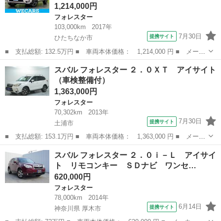
1,214,000円
フォレスター
103,000km
2017年
7月30日
提携サイト
ひたちなか市
■ 支払総額: 132.5万円 ■ 車両本体価格： 1,214,000 円 ■ メーカ
ー名： スバル ■ 車種名： フォレスター ■ グレード名： ４Ｗ
茨城
ひたちなか市
フォレスター
スバル フォレスター ２．０ＸＴ アイサイト
Ｄ２．０ＸＴアイサイト 新品タイヤ／サンルーフ／社外 ＳＤナビ
（車検整備付）
／衝突安...
1,363,000円
フォレスター
70,302km
2013年
7月30日
提携サイト
土浦市
■ 支払総額: 153.1万円 ■ 車両本体価格： 1,363,000 円 ■ メーカ
ー名： スバル ■ 車種名： フォレスター ■ グレード名： ２．
茨城
土浦市
フォレスター
スバル フォレスター ２．０ｉ－Ｌ アイサイ
０ＸＴ アイサイト ■ 排気量： 2000cc ■ ドア枚数： 5D ...
ト リモコンキー ＳＤナビ ワンセ…
620,000円
フォレスター
78,000km
2014年
6月14日
提携サイト
神奈川県 厚木市