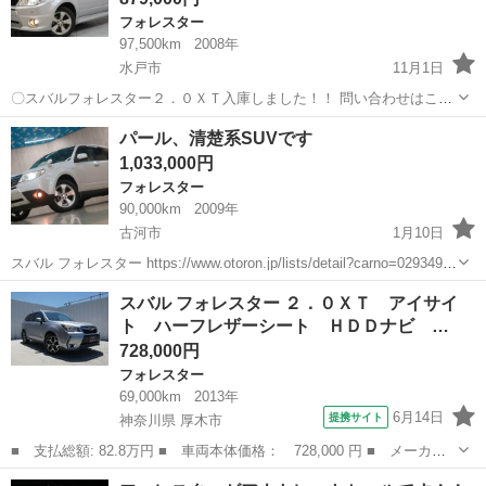
フォレスター
97,500km
2008年
水戸市
11月1日
〇スバルフォレスター２．０ＸＴ入庫しました！！ 問い合わせはこち
らから↓↓↓↓ https://www.otoron.jp/lists/detail?carno=034925 -----------...
茨城
水戸市
フォレスター
オトロン
パール、清楚系SUVです
1,033,000円
フォレスター
90,000km
2009年
古河市
1月10日
スバル フォレスター https://www.otoron.jp/lists/detail?carno=029349 ■
問い合わせ(∩´∀｀)∩♪ 0276-71-3292 ■メールで簡単仮審査(∩´...
茨城
古河市
フォレスター
オトロン
スバル フォレスター ２．０ＸＴ アイサイ
ト ハーフレザーシート ＨＤＤナビ …
728,000円
フォレスター
69,000km
2013年
6月14日
提携サイト
神奈川県 厚木市
■ 支払総額: 82.8万円 ■ 車両本体価格： 728,000 円 ■ メーカー
名： スバル ■ 車種名： フォレスター ■ グレード名： ２．０
神奈川
厚木市
フォレスター