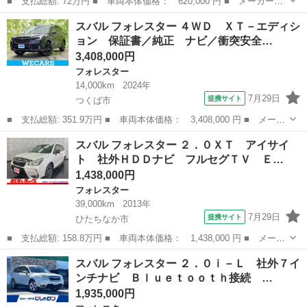
■ 支払総額: 72万円 ■ 車両本体価格： 620,000 円 ■ メーカー
名： スバル ■ 車種名： フォレスター ■ グレード名： ２．０
神奈川
厚木市
フォレスター
スバル フォレスター ４ＷＤ ＸＴ－エディシ
ｉ－Ｌ アイサイト リモコンキー ＳＤナビ ワンセグ バックカ
ョン 保証書／純正 ナビ／衝突安全…
メラ ＥＴＣ ド...
3,408,000円
フォレスター
14,000km
2024年
7月29日
提携サイト
つくば市
■ 支払総額: 351.9万円 ■ 車両本体価格： 3,408,000 円 ■ メーカ
ー名： スバル ■ 車種名： フォレスター ■ グレード名： ４Ｗ
茨城
つくば市
フォレスター
スバル フォレスター ２．０ＸＴ アイサイ
Ｄ ＸＴ－エディション 保証書／純正 ナビ／衝突安全装置／シー
ト 社外ＨＤＤナビ フルセグＴＶ Ｅ…
トヒータ...
1,438,000円
フォレスター
39,000km
2013年
7月29日
提携サイト
ひたちなか市
■ 支払総額: 158.8万円 ■ 車両本体価格： 1,438,000 円 ■ メーカ
ー名： スバル ■ 車種名： フォレスター ■ グレード名： ２．
茨城
ひたちなか市
フォレスター
スバル フォレスター ２．０ｉ－Ｌ 社外７イ
０ＸＴ アイサイト 社外ＨＤＤナビ フルセグＴＶ ＥＴＣ バッ
ンチナビ Ｂｌｕｅｔｏｏｔｈ接続 …
クカメラ...
1,935,000円