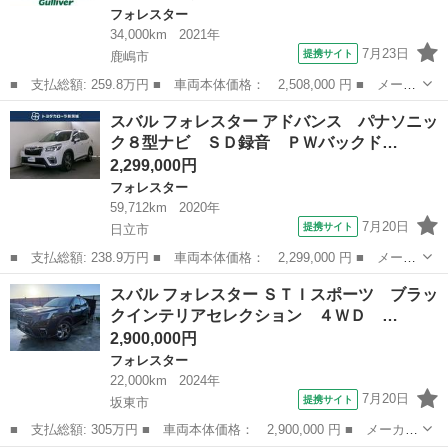
フォレスター
34,000km
2021年
7月23日
提携サイト
鹿嶋市
■ 支払総額: 259.8万円 ■ 車両本体価格： 2,508,000 円 ■ メーカ
ー名： スバル ■ 車種名： フォレスター ■ グレード名： アド
茨城
鹿嶋市
フォレスター
スバル フォレスター アドバンス パナソニッ
バンス 純正８型ナビ アイサイト ＤＩＡＴＯＮＥサウンド ビル
ク８型ナビ ＳＤ録音 ＰＷバックド…
トインＥ...
2,299,000円
フォレスター
59,712km
2020年
7月20日
提携サイト
日立市
■ 支払総額: 238.9万円 ■ 車両本体価格： 2,299,000 円 ■ メーカ
ー名： スバル ■ 車種名： フォレスター ■ グレード名： アド
茨城
日立市
フォレスター
スバル フォレスター ＳＴＩスポーツ ブラッ
バンス パナソニック８型ナビ ＳＤ録音 ＰＷバックドア Ｆ・
クインテリアセレクション ４ＷＤ …
Ｓ・Ｂカメ...
2,900,000円
フォレスター
22,000km
2024年
7月20日
提携サイト
坂東市
■ 支払総額: 305万円 ■ 車両本体価格： 2,900,000 円 ■ メーカー