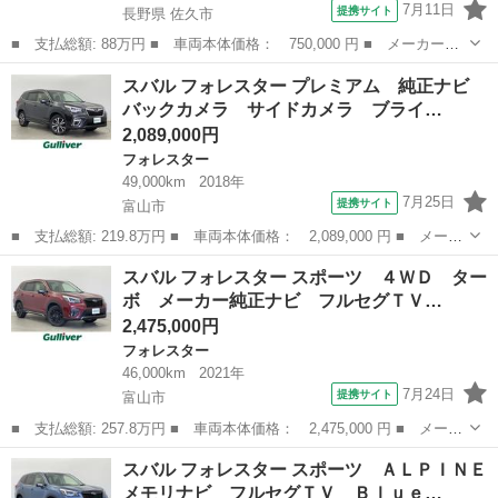
7月11日
提携サイト
長野県 佐久市
■ 支払総額: 88万円 ■ 車両本体価格： 750,000 円 ■ メーカー
名： スバル ■ 車種名： フォレスター ■ グレード名： ２．０
長野
佐久市
フォレスター
スバル フォレスター プレミアム 純正ナビ
ｉ－Ｌ アイサイト ナビ テレビ バックカメラ ＥＴＣ アダ
バックカメラ サイドカメラ ブライ…
ダプティブクルー...
2,089,000円
フォレスター
49,000km
2018年
7月25日
提携サイト
富山市
■ 支払総額: 219.8万円 ■ 車両本体価格： 2,089,000 円 ■ メーカ
ー名： スバル ■ 車種名： フォレスター ■ グレード名： プレ
富山
富山市
フォレスター
スバル フォレスター スポーツ ４ＷＤ ター
ミアム 純正ナビ バックカメラ サイドカメラ ブラインドスポッ
ボ メーカー純正ナビ フルセグＴＶ…
トモニタ...
2,475,000円
フォレスター
46,000km
2021年
7月24日
提携サイト
富山市
■ 支払総額: 257.8万円 ■ 車両本体価格： 2,475,000 円 ■ メーカ
ー名： スバル ■ 車種名： フォレスター ■ グレード名： スポ
富山
富山市
フォレスター
スバル フォレスター スポーツ ＡＬＰＩＮＥ
ーツ ４ＷＤ ターボ メーカー純正ナビ フルセグＴＶ バックカ
メモリナビ フルセグＴＶ Ｂｌｕｅ…
メラ Ｌ...