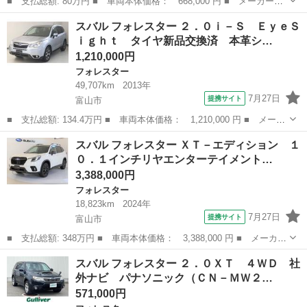
■ 支払総額: 80万円 ■ 車両本体価格： 668,000 円 ■ メーカー
名： スバル ■ 車種名： フォレスター ■ グレード名： ２．０
新潟
上越市
フォレスター
スバル フォレスター ２．０ｉ－Ｓ ＥｙｅＳ
ＸＴ アイサイト ４ＷＤ バックモニター ＥＴＣ 純正メモリナ
ｉｇｈｔ タイヤ新品交換済 本革シ…
ビ Ｂｌｕｅｔｏ...
1,210,000円
フォレスター
49,707km
2013年
7月27日
提携サイト
富山市
■ 支払総額: 134.4万円 ■ 車両本体価格： 1,210,000 円 ■ メーカ
ー名： スバル ■ 車種名： フォレスター ■ グレード名： ２．
富山
富山市
フォレスター
スバル フォレスター ＸＴ－エディション １
０ｉ－Ｓ ＥｙｅＳｉｇｈｔ タイヤ新品交換済 本革シート ■ 排
０．１インチリヤエンターテイメント…
気量：...
3,388,000円
フォレスター
18,823km
2024年
7月27日
提携サイト
富山市
■ 支払総額: 348万円 ■ 車両本体価格： 3,388,000 円 ■ メーカー
名： スバル ■ 車種名： フォレスター ■ グレード名： ＸＴ－
富山
富山市
フォレスター
スバル フォレスター ２．０ＸＴ ４ＷＤ 社
エディション １０．１インチリヤエンターテイメント ■ 排気
外ナビ パナソニック（ＣＮ－ＭＷ２…
量： 180...
571,000円