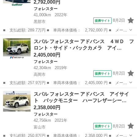
2,792,000円
フォレスター
41,000km
2022年
8月2日
提携サイト
黒部市
■ 支払総額: 289.7万円 ■ 車両本体価格： 2,792,000 円 ■ メーカ
ー名： スバル ■ 車種名： フォレスター ■ グレード名： ＳＴ
富山
黒部市
フォレスター
スバル フォレスター アドバンス ４ＷＤ フ
Ｉスポーツ 純正８型ＳＤナビゲーション フルセグＴＶ バック・
ロント・サイド・バックカメラ アイ…
サイド・...
2,405,000円
フォレスター
42,304km
2019年
8月2日
提携サイト
高岡市
■ 支払総額: 257.9万円 ■ 車両本体価格： 2,405,000 円 ■ メーカ
ー名： スバル ■ 車種名： フォレスター ■ グレード名： アド
富山
高岡市
フォレスター
スバル フォレスター アドバンス アイサイ
バンス ４ＷＤ フロント・サイド・バックカメラ アイサイトセイ
ト バックモニター ハーフレザーシー…
フティプ...
2,358,000円
フォレスター
42,756km
2021年
8月2日
提携サイト
富山市
■ 支払総額: 250.8万円 ■ 車両本体価格： 2,358,000 円 ■ メーカ