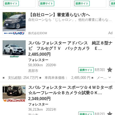
デジタルインナーミ
Ｄターボ☆ルーフレ
インナーミラー ビ
シ
提携サイト
提携サイト
提携サイト
提
ラー 前席パワーシ
ール☆アダプティブ
ルトインＥＴＣ ド
ク
ート 全席シートヒ
クルコン☆シートヒ
ライブレコーダー
整
【自社ローン】審査通らない方へ
ーター ＬＥＤヘッ
ーター☆パワーテー
ハーフレザーシー
自社ローンなら「じしゃロン」。他社の審査に通らなか
ドライト ルーフレ
ルゲート☆ステアヒ
ト 全席ヒートシー
った方も
ール 純正１８Ａ
ーター☆ナビＴＶ☆
ター 前席パワーシ
Ｗ パワーバックド
Ｂｌｕｅｔｏｏｔｈ
ート 純正ＡＷ
Ad
株式会社IDOM
ア （検9.2）
☆アップルカープレ
（なし）
イ☆Ｆ・Ｓ・Ｒカメ
スバル フォレスター アドバンス 純正８型ナ
ラ☆試乗ＯＫ （な
ビ フルセグＴＶ バックカメラ Ｅ…
し）
2,485,000円
フォレスター
58,000km
2020年
8月3日
提携サイト
黒部市
■ 支払総額: 254.7万円 ■ 車両本体価格： 2,485,000 円 ■ メーカ
ー名： スバル ■ 車種名： フォレスター ■ グレード名： アド
富山
黒部市
フォレスター
スバル フォレスター スポーツ☆４ＷＤターボ
バンス 純正８型ナビ フルセグＴＶ バックカメラ ＥＴＣ 社外
☆ルーフレール☆Ｂカメラ☆試乗ＯＫ…
ドライブ...
2,349,000円
フォレスター
36,213km
2021年
8月2日
提携サイト