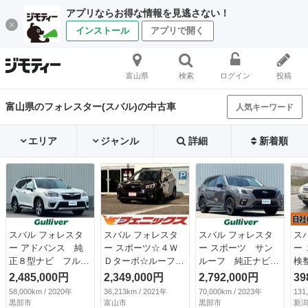
アプリならお得な情報を見逃さない！
インストール
アプリで開く
富山県
検索
ログイン
投稿
富山県のフォレスター(スバル)の中古車
人気キーワード
エリア
ジャンル
詳細
新着順
スバル フォレスタ
スバル フォレスタ
スバル フォレスタ
ス
ー アドバンス 純
ー スポーツ☆４Ｗ
ー スポーツ サン
ー
正８型ナビ フルセ
Ｄターボ☆ルーフレ
ルーフ 純正ナビ
検
グＴＶ バックカメ
ール☆Ｂカメラ☆試
フルセグＴＶ バッ
ア
2,485,000円
2,349,000円
2,792,000円
39
ラ ＥＴＣ 社外ド
乗ＯＫ☆ １オーナ
ク・フロント・サイ
ル
58,000km / 2020年
36,213km / 2021年
70,000km / 2023年
131
ライブレコーダー
☆アイサイト☆４Ｗ
ドカメラ デジタル
全
黒部市
富山市
黒部市
新潟