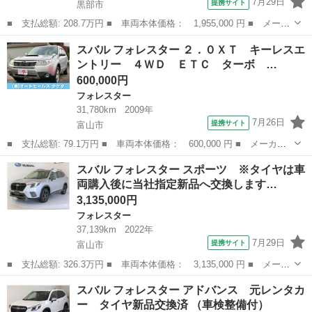
7月29日
提携サイト
黒部市
■ 支払総額: 208.7万円 ■ 車両本体価格： 1,955,000 円 ■ メーカ
ー名： スバル ■ 車種名： フォレスター ■ グレード名： アド
富山
黒部市
フォレスター
スバル フォレスター ２．０ＸＴ キーレスエ
バンス アドバンス（５名）８インチ地デジＴＶナビ Ｂカメラ Ｔ
ントリー ４ＷＤ ＥＴＣ ターボ …
Ｖキャン...
600,000円
フォレスター
31,780km
2009年
7月26日
提携サイト
富山市
■ 支払総額: 79.1万円 ■ 車両本体価格： 600,000 円 ■ メーカー
名： スバル ■ 車種名： フォレスター ■ グレード名： ２．０
富山
富山市
フォレスター
スバル フォレスター スポーツ ※タイヤは車
ＸＴ キーレスエントリー ４ＷＤ ＥＴＣ ターボ バックカメ
両購入後に当社指定新品へ交換します…
ラ ナビＴＶ ...
3,135,000円
フォレスター
37,139km
2022年
7月29日
提携サイト
富山市
■ 支払総額: 326.3万円 ■ 車両本体価格： 3,135,000 円 ■ メーカ
ー名： スバル ■ 車種名： フォレスター ■ グレード名： スポ
富山
富山市
フォレスター
スバル フォレスター アドバンス 元レンタカ
ーツ ※タイヤは車両購入後に当社指定新品へ交換します ■ 排気
ー タイヤ新品交換済 （車検整備付）
量： 1...