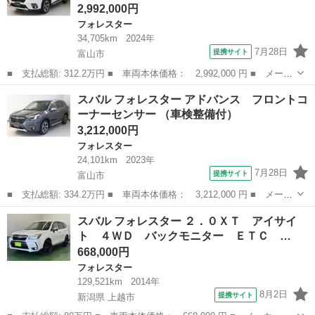
2,992,000円
フォレスター
34,705km
2024年
7月28日
提携サイト
富山市
■ 支払総額: 312.2万円 ■ 車両本体価格： 2,992,000 円 ■ メーカ
ー名： スバル ■ 車種名： フォレスター ■ グレード名： アド
富山
富山市
フォレスター
スバル フォレスター アドバンス フロントコ
バンス 元レンタカー タイヤ新品交換済 ■ 排気量： 2000cc ■...
ーナーセンサー （車検整備付）
3,212,000円
フォレスター
24,101km
2023年
7月28日
提携サイト
富山市
■ 支払総額: 334.2万円 ■ 車両本体価格： 3,212,000 円 ■ メーカ
ー名： スバル ■ 車種名： フォレスター ■ グレード名： アド
富山
富山市
フォレスター
スバル フォレスター ２．０ＸＴ アイサイ
バンス フロントコーナーセンサー ■ 排気量： 2000cc ■ ドア...
ト ４ＷＤ バックモニター ＥＴＣ …
668,000円
フォレスター
129,521km
2014年
8月2日
提携サイト
新潟県 上越市