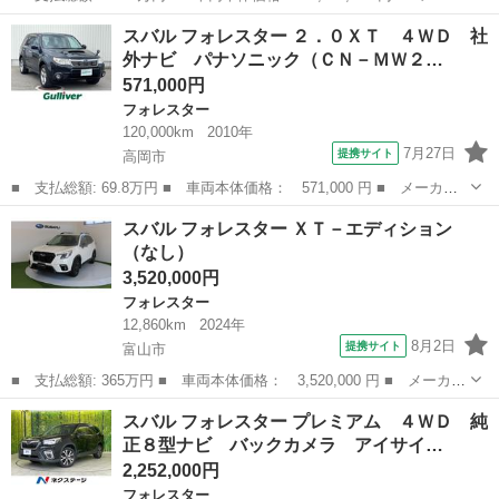
ー名： スバル ■ 車種名： フォレスター ■ グレード名： アド
富山
富山市
フォレスター
スバル フォレスター ２．０ＸＴ ４ＷＤ 社
バンス アイサイト バックモニター ハーフレザーシート スマー
外ナビ パナソニック（ＣＮ－ＭＷ２…
トキー ...
571,000円
フォレスター
120,000km
2010年
7月27日
提携サイト
高岡市
■ 支払総額: 69.8万円 ■ 車両本体価格： 571,000 円 ■ メーカー
名： スバル ■ 車種名： フォレスター ■ グレード名： ２．０
富山
高岡市
フォレスター
スバル フォレスター ＸＴ－エディション
ＸＴ ４ＷＤ 社外ナビ パナソニック（ＣＮ－ＭＷ２００Ｄ） Ａ
（なし）
Ｍ・ＦＭ／ワ...
3,520,000円
フォレスター
12,860km
2024年
8月2日
提携サイト
富山市
■ 支払総額: 365万円 ■ 車両本体価格： 3,520,000 円 ■ メーカー
名： スバル ■ 車種名： フォレスター ■ グレード名： ＸＴ－
富山
富山市
フォレスター
スバル フォレスター プレミアム ４ＷＤ 純
エディション ■ 排気量： 1800cc ■ ドア枚数： 5D ■ ミッ...
正８型ナビ バックカメラ アイサイ…
2,252,000円
フォレスター