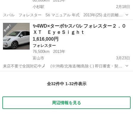
80,000km
2013年
小杉駅
2月18日
スバル フォレスター Sti マニュアル 年式 2013年(25) 走行距離
約80000km 車検８年9月20日 ミッション6速です 走行に関しては一切
富山
射水市
小杉駅
フォレスター
sti
✨4WD×ターボ✨スバル フォレスター２．０
の問題なく走ります！ 目立つ凹み傷はありません！ 4WDですので、
ＸＴ ＥｙｅＳｉｇｈｔ
雪に...
1,616,000円
フォレスター
76,500km
2013年
富山市
3月23日
来店不要で全国対応中🗾 (※沖縄/北海道/離島除く) 即日審査・契約
もできちゃう✨ お車の詳細こちらから↓仮審査もOK👌
富山
富山市
フォレスター
オトロン
https://www.otoron.jp/lists/detail?carno=036...
全32件中 1-32件表示
周辺情報を見る