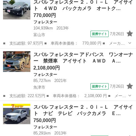
スバル フォレスター ２．０ｉ－Ｌ アイサイ
ＸＴ キーレスエントリー ４ＷＤ ＥＴＣ ターボ バックカメ
ト ４ＷＤ バックカメラ オートク…
ラ ナビＴＶ ...
770,000円
フォレスター
104,939km
2013年
7月26日
提携サイト
富山市
■ 支払総額: 97.9万円 ■ 車両本体価格： 770,000 円 ■ メーカー
名： スバル ■ 車種名： フォレスター ■ グレード名： ２．０
富山
富山市
フォレスター
スバル フォレスター アドバンス ワンオーナ
ｉ－Ｌ アイサイト ４ＷＤ バックカメラ オートクルーズコント
ー 禁煙車 アイサイト ＡＷＤ Ａ…
ロール 衝突...
2,108,000円
フォレスター
85,727km
2021年
7月26日
提携サイト
魚津市
■ 支払総額: 222.5万円 ■ 車両本体価格： 2,108,000 円 ■ メーカ
ー名： スバル ■ 車種名： フォレスター ■ グレード名： アド
富山
魚津市
フォレスター
スバル フォレスター ２．０ｉ－Ｌ アイサイ
バンス ワンオーナー 禁煙車 アイサイト ＡＷＤ ＡＬＰＩＮＥ
ト ナビ テレビ バックカメラ Ｅ…
ナビ フ...
750,000円
フォレスター
85,291km
2013年