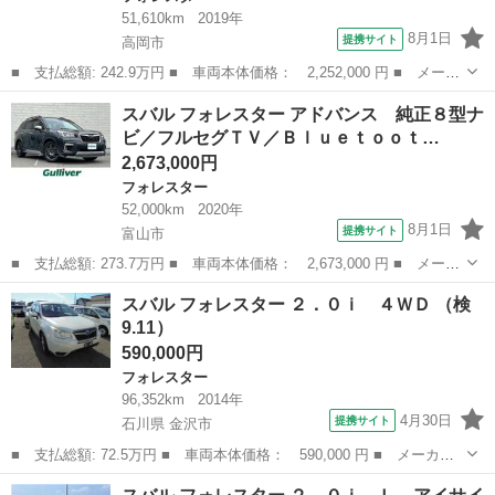
51,610km
2019年
8月1日
提携サイト
高岡市
■ 支払総額: 242.9万円 ■ 車両本体価格： 2,252,000 円 ■ メーカ
ー名： スバル ■ 車種名： フォレスター ■ グレード名： プレ
富山
高岡市
フォレスター
スバル フォレスター アドバンス 純正８型ナ
ミアム ４ＷＤ 純正８型ナビ バックカメラ アイサイトセイフテ
ビ／フルセグＴＶ／Ｂｌｕｅｔｏｏｔ…
ィプラス...
2,673,000円
フォレスター
52,000km
2020年
8月1日
提携サイト
富山市
■ 支払総額: 273.7万円 ■ 車両本体価格： 2,673,000 円 ■ メーカ
ー名： スバル ■ 車種名： フォレスター ■ グレード名： アド
富山
富山市
フォレスター
スバル フォレスター ２．０ｉ ４ＷＤ （検
バンス 純正８型ナビ／フルセグＴＶ／Ｂｌｕｅｔｏｏｔｈ／バック
9.11）
カメラ／...
590,000円
フォレスター
96,352km
2014年
4月30日
提携サイト
石川県 金沢市
■ 支払総額: 72.5万円 ■ 車両本体価格： 590,000 円 ■ メーカー
名： スバル ■ 車種名： フォレスター ■ グレード名： ２．０
石川
金沢市
フォレスター