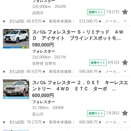
フォレスター
120,000km
2010年
7月27日
提携サイト
高岡市
■ 支払総額: 69.8万円 ■ 車両本体価格： 571,000 円 ■ メーカー
名： スバル ■ 車種名： フォレスター ■ グレード名： ２．０
富山
高岡市
フォレスター
スバル フォレスター Ｓ－リミテッド ４Ｗ
ＸＴ ４ＷＤ 社外ナビ パナソニック（ＣＮ－ＭＷ２００Ｄ） Ａ
Ｄ アイサイト ブラインドスポットモ…
Ｍ・ＦＭ／ワ...
590,000円
フォレスター
210,000km
2017年
8月2日
提携サイト
長野県 長野市
■ 支払総額: 80.4万円 ■ 車両本体価格： 590,000 円 ■ メーカー
名： スバル ■ 車種名： フォレスター ■ グレード名： Ｓ－リ
長野
長野市
フォレスター
スバル フォレスター ２．０ＸＴ キーレスエ
ミテッド ４ＷＤ アイサイト ブラインドスポットモニター 冬タ
ントリー ４ＷＤ ＥＴＣ ターボ …
イヤアルミホ...
600,000円
フォレスター
31,780km
2009年
7月26日
提携サイト
富山市
■ 支払総額: 79.1万円 ■ 車両本体価格： 600,000 円 ■ メーカー
名： スバル ■ 車種名： フォレスター ■ グレード名： ２．０
富山
富山市
フォレスター