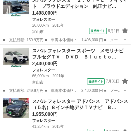
スバル フォレスター ２．０ｉ－Ｌ アイサイ
ｉ ４ＷＤ ■ 排気量： 2000cc ■ ドア枚数： 5D ■ ミッショ...
ト プラウドエディション 純正ナビ…
1,498,000円
フォレスター
26,000km
2015年
8月1日
提携サイト
富山市
■ 支払総額: 159.9万円 ■ 車両本体価格： 1,498,000 円 ■ メーカ
ー名： スバル ■ 車種名： フォレスター ■ グレード名： ２．
富山
富山市
フォレスター
スバル フォレスター スポーツ メモリナビ
０ｉ－Ｌ アイサイト プラウドエディション 純正ナビ フルセグ
フルセグＴＶ ＤＶＤ Ｂｌｕｅｔｏ…
ＴＶ バ...
2,430,000円
フォレスター
66,000km
2021年
7月31日
提携サイト
富山市
■ 支払総額: 249.8万円 ■ 車両本体価格： 2,430,000 円 ■ メーカ
ー名： スバル ■ 車種名： フォレスター ■ グレード名： スポ
富山
富山市
フォレスター
スバル フォレスター アドバンス アドバンス
ーツ メモリナビ フルセグＴＶ ＤＶＤ Ｂｌｕｅｔｏｏｔｈ Ｅ
（５名）８インチ地デジＴＶナビ Ｂ…
ＴＣ ド...
1,955,000円
フォレスター
41,254km
2019年