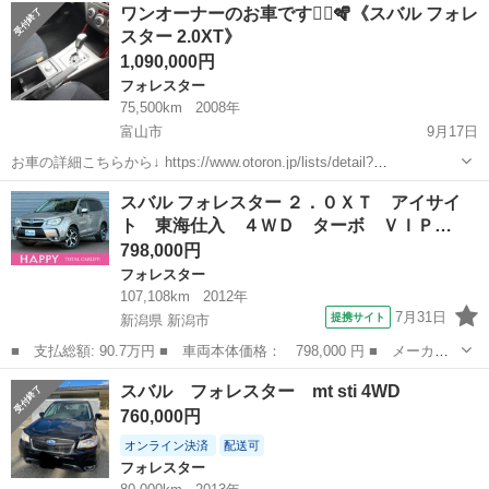
富山
富山市
フォレスター
リミテッド
ワンオーナーのお車です✌🏻🪇《スバル フォレ
気量：2,000cc ■年式：H22年 ■走行距離：142,4...
スター 2.0XT》
1,090,000円
フォレスター
75,500km
2008年
富山市
9月17日
お車の詳細こちらから↓ https://www.otoron.jp/lists/detail?
carno=044812 来店不要で全国対応中🗾(※沖縄/北海道/離島除く) 携帯
富山
富山市
フォレスター
オトロン
スバル フォレスター ２．０ＸＴ アイサイ
さえあれば即日審査・契約もできちゃう✨...
ト 東海仕入 ４ＷＤ ターボ ＶＩＰ…
798,000円
フォレスター
107,108km
2012年
7月31日
提携サイト
新潟県 新潟市
■ 支払総額: 90.7万円 ■ 車両本体価格： 798,000 円 ■ メーカー
名： スバル ■ 車種名： フォレスター ■ グレード名： ２．０
新潟
新潟市
フォレスター
スバル フォレスター mt sti 4WD
ＸＴ アイサイト 東海仕入 ４ＷＤ ターボ ＶＩＰＥＲセキュリ
760,000円
ティ 衝突被...
オンライン決済
配送可
フォレスター