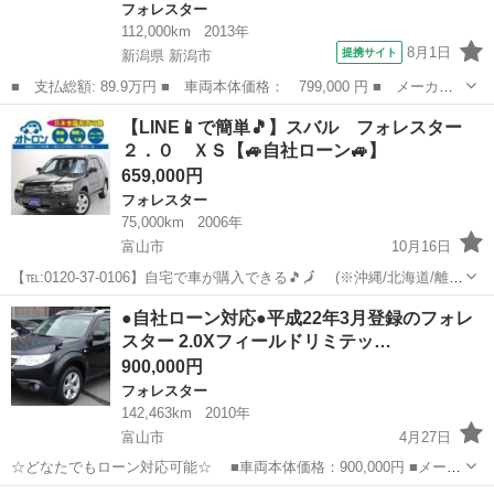
フォレスター
112,000km
2013年
8月1日
提携サイト
新潟県 新潟市
■ 支払総額: 89.9万円 ■ 車両本体価格： 799,000 円 ■ メーカー
名： スバル ■ 車種名： フォレスター ■ グレード名： ２．０
新潟
新潟市
フォレスター
【LINE📱で簡単🎵】スバル フォレスター
ＸＴ アイサイト ４ＷＤ 純正ＨＤＤナビ フルセグ ハーフレザ
２．０ ＸＳ【🚙自社ローン🚙】
ーシート ク...
659,000円
フォレスター
75,000km
2006年
富山市
10月16日
【℡:0120-37-0106】自宅で車が購入できる🎵🗾 (※沖縄/北海道/離島
除く) 今回のお車の詳細はこちらから↓仮審査も◎
富山
富山市
フォレスター
オトロン
●自社ローン対応●平成22年3月登録のフォレ
https://www.otoron.jp/lists/detail?carno=...
スター 2.0Xフィールドリミテッ…
900,000円
フォレスター
142,463km
2010年
富山市
4月27日
☆どなたでもローン対応可能☆ ■車両本体価格：900,000円 ■メーカ
ー名：スバル ■車種名：フォレスター 2.0Xフィールドリミテッド ■排