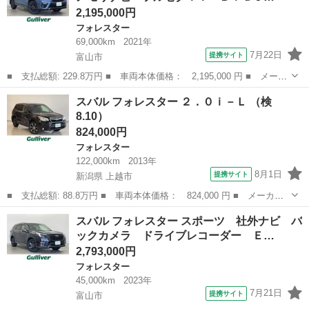
2,195,000円
フォレスター
69,000km
2021年
7月22日
提携サイト
富山市
■ 支払総額: 229.8万円 ■ 車両本体価格： 2,195,000 円 ■ メーカ
ー名： スバル ■ 車種名： フォレスター ■ グレード名： スポ
富山
富山市
フォレスター
スバル フォレスター ２．０ｉ－Ｌ （検
ーツ ＡＬＰＩＮＥメモリナビ フルセグＴＶ Ｂｌｕｅｔｏｏｔ
8.10）
ｈ ＤＶＤ...
824,000円
フォレスター
122,000km
2013年
8月1日
提携サイト
新潟県 上越市
■ 支払総額: 88.8万円 ■ 車両本体価格： 824,000 円 ■ メーカー
名： スバル ■ 車種名： フォレスター ■ グレード名： ２．０
新潟
上越市
フォレスター
スバル フォレスター スポーツ 社外ナビ バ
ｉ－Ｌ ■ 排気量： 2000cc ■ ドア枚数： 5D ■ ミッション：...
ックカメラ ドライブレコーダー Ｅ…
2,793,000円
フォレスター
45,000km
2023年
7月21日
提携サイト
富山市