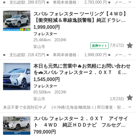
■ 支払総額: 289.8万円 ■ 車両本体価格： 2,793,000 円 ■ メーカ
ー名： スバル ■ 車種名： フォレスター ■ グレード名： スポ
富山
富山市
フォレスター
スバル フォレスター ツーリング【４ＷＤ】
ーツ 社外ナビ バックカメラ ドライブレコーダー ＥＴＣ ハー
【衝突軽減＆車線逸脱警報】純正ドラレ…
フレザー...
1,999,000円
フォレスター
25,484km
2019年
7月17日
提携サイト
富山市
■ 支払総額: 218.4万円 ■ 車両本体価格： 1,999,000 円 ■ メーカ
ー名： スバル ■ 車種名： フォレスター ■ グレード名： ツー
富山
富山市
フォレスター
本日も元気に営業中🔥お気軽にお問い合わせ
リング【４ＷＤ】【衝突軽減＆車線逸脱警報】純正ドラレコ 【純正
を🚗スバル フォレスター２．０ＸＴ Ｅ…
８インチ...
1,545,000円
フォレスター
83,500km
2013年
富山市
1月23日
来店不要で全国対応中🗾 (※沖縄/北海道/離島除く) 即日審査・契約
もできちゃう✨ 今回のお車の詳細はこちらから↓仮審査も可能◎
富山
富山市
フォレスター
オトロン
スバル フォレスター ２．０ＸＴ アイサイ
https://www.otoron.jp/lists/detail?carno...
ト ４ＷＤ 純正ＨＤＤナビ フルセグ…
799,000円