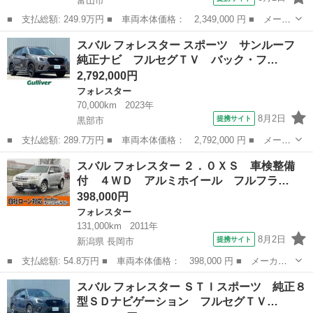
富山市
■ 支払総額: 249.9万円 ■ 車両本体価格： 2,349,000 円 ■ メーカ
ー名： スバル ■ 車種名： フォレスター ■ グレード名： スポ
富山
富山市
フォレスター
スバル フォレスター スポーツ サンルーフ
ーツ☆４ＷＤターボ☆ルーフレール☆Ｂカメラ☆試乗ＯＫ☆ １オー
純正ナビ フルセグＴＶ バック・フ…
ナ☆アイ...
2,792,000円
フォレスター
70,000km
2023年
8月2日
提携サイト
黒部市
■ 支払総額: 289.7万円 ■ 車両本体価格： 2,792,000 円 ■ メーカ
ー名： スバル ■ 車種名： フォレスター ■ グレード名： スポ
富山
黒部市
フォレスター
スバル フォレスター ２．０ＸＳ 車検整備
ーツ サンルーフ 純正ナビ フルセグＴＶ バック・フロント・サ
付 ４ＷＤ アルミホイール フルフラ…
イドカメ...
398,000円
フォレスター
131,000km
2011年
8月2日
提携サイト
新潟県 長岡市
■ 支払総額: 54.8万円 ■ 車両本体価格： 398,000 円 ■ メーカー
名： スバル ■ 車種名： フォレスター ■ グレード名： ２．０
新潟
長岡市
フォレスター
スバル フォレスター ＳＴＩスポーツ 純正８
ＸＳ 車検整備付 ４ＷＤ アルミホイール フルフラット 衝突安
型ＳＤナビゲーション フルセグＴＶ…
全ボディ 盗...