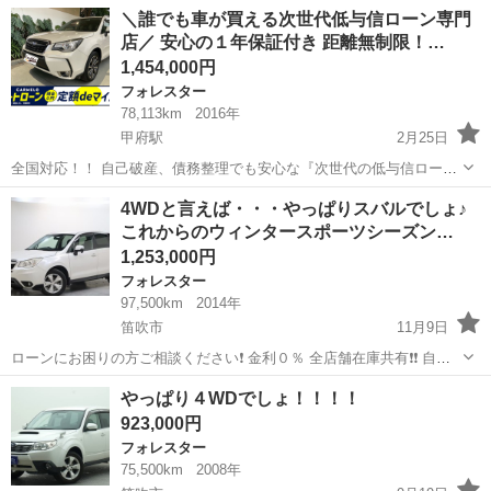
名： スバル ■ 車種名： フォレスター ■ グレード名： Ｓ－リ
長野
長野市
フォレスター
＼誰でも車が買える次世代低与信ローン専門
ミテッド ４ＷＤ アイサイト ブラインドスポットモニター 冬タ
店／ 安心の１年保証付き 距離無制限！…
イヤアルミホ...
1,454,000円
フォレスター
78,113km
2016年
甲府駅
2月25日
全国対応！！ 自己破産、債務整理でも安心な『次世代の低与信ロー
ン』 自動車ローン審査が不安な方も、カーメル山梨店なら独自の審査
山梨
甲府市
甲府駅
フォレスター
車両
4WDと言えば・・・やっぱりスバルでしょ♪
基準で中古車や未使用から新車を分割払いで購入できます。 ☑️年間１
これからのウィンタースポーツシーズン…
万件以上の申...
1,253,000円
フォレスター
97,500km
2014年
笛吹市
11月9日
ローンにお困りの方ご相談ください❗️ 金利０％ 全店舗在庫共有❗️❗️ 自社
ローン最大手❗️❗️❗️ ・勤続年数の短い方🆗 ・自営業をされている方🆗 ・
山梨
笛吹市
フォレスター
オトロン
やっぱり４WDでしょ！！！！
専業主婦をされている方🆗 ・自己破産・任意整理のご経験の...
923,000円
フォレスター
75,500km
2008年