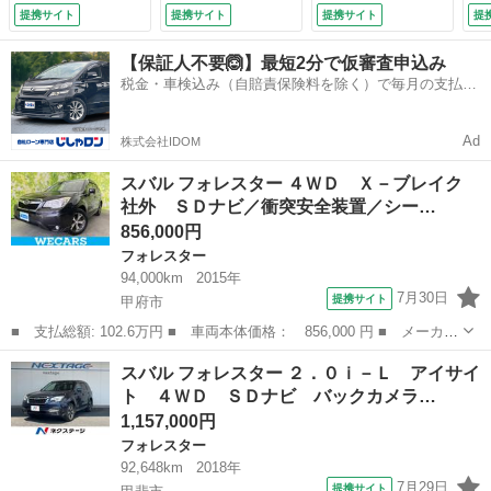
支援システム／ヘッ
ダークルーズ 禁煙
ーター／車線逸脱防
シ
提携サイト
提携サイト
提携サイト
提
ドランプ ＨＩＤ／
車 ドラレコ コー
止支援システム／シ
ク
Ｂｌｕｅｔｏｏｔｈ
ナーセンサー スマ
ート 合皮／ドライ
整
【保証人不要🙆】最短2分で仮審査申込み
接続／ＥＴＣ／ＥＢ
ートキー ＨＩＤヘ
ブレコーダー 社外
税金・車検込み（自賠責保険料を除く）で毎月の支払額
Ｄ付ＡＢＳ／横滑り
ッド ビルトインＥ
／ヘッドランプ Ｌ
は一定の自社ローン🚗
防止装置／アイドリ
ＴＣ 純正１７イン
ＥＤ／Ｂｌｕｅｔｏ
ングストップ （車
チアルミ オートラ
ｏｔｈ接続／ＥＴＣ
Ad
株式会社IDOM
検整備付）
イト （検9.6）
（車検整備付）
スバル フォレスター ４ＷＤ Ｘ－ブレイク
社外 ＳＤナビ／衝突安全装置／シー…
856,000円
フォレスター
94,000km
2015年
7月30日
提携サイト
甲府市
■ 支払総額: 102.6万円 ■ 車両本体価格： 856,000 円 ■ メーカー
名： スバル ■ 車種名： フォレスター ■ グレード名： ４Ｗ
山梨
甲府市
フォレスター
スバル フォレスター ２．０ｉ－Ｌ アイサイ
Ｄ Ｘ－ブレイク 社外 ＳＤナビ／衝突安全装置／シートヒータ
ト ４ＷＤ ＳＤナビ バックカメラ…
ー 前席／車線...
1,157,000円
フォレスター
92,648km
2018年
7月29日
提携サイト