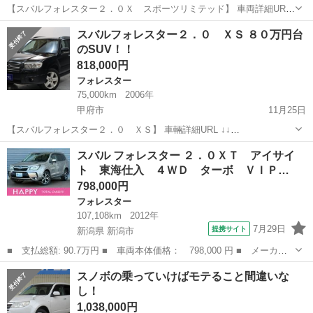
【スバルフォレスター２．０Ｘ スポーツリミテッド】 車両詳細URL
↓↓ https://www.otoron.jp/lists/detail?carno=035609 SUVといえば
山梨
山梨市
フォレスター
オトロン
スバルフォレスター２．０ ＸＳ ８０万円台
RAV4、エクストレ...
のSUV！！
818,000円
フォレスター
75,000km
2006年
甲府市
11月25日
【スバルフォレスター２．０ ＸＳ】 車輛詳細URL ↓↓
https://www.otoron.jp/lists/detail?carno=034322 LINEで簡単問合せ！24
山梨
甲府市
フォレスター
スバルフォレスター
スバル フォレスター ２．０ＸＴ アイサイ
時間・見積り・相談無料で出...
ト 東海仕入 ４ＷＤ ターボ ＶＩＰ…
798,000円
フォレスター
107,108km
2012年
7月29日
提携サイト
新潟県 新潟市
■ 支払総額: 90.7万円 ■ 車両本体価格： 798,000 円 ■ メーカー
名： スバル ■ 車種名： フォレスター ■ グレード名： ２．０
新潟
新潟市
フォレスター
スノボの乗っていけばモテること間違いな
ＸＴ アイサイト 東海仕入 ４ＷＤ ターボ ＶＩＰＥＲセキュリ
し！
ティ 衝突被...
1,038,000円