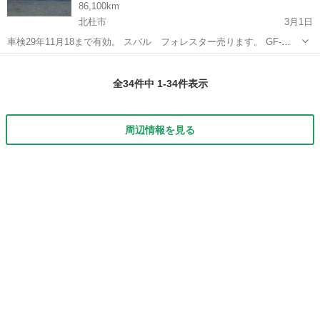
86,100km
北杜市
3月1日
車検29年11月18まで有効。 スバル フォレスター売ります。 GF-
SF5 S/tb 4wd ATフルノーマルになります。 走行距離 約86100キ
山梨
北杜市
フォレスター
4wd
ロ 通勤に使用するため多少走行距離は伸びます。 車検残り1年1...
全34件中 1-34件表示
周辺情報を見る