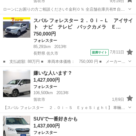
笛吹市
9月19日
ローンにお困りの方ご相談ください❗️ 金利０％ 全店舗在庫共有❗️❗️ 自社
ローン最大手❗️❗️❗️ ・勤続年数の短い方🆗 ・自営業をされている方🆗 ・
山梨
笛吹市
フォレスター
オトロン
スバル フォレスター ２．０ｉ－Ｌ アイサイ
専業主婦をされている方🆗 ・自己破産・任意整理のご経験の...
ト ナビ テレビ バックカメラ Ｅ…
750,000円
フォレスター
85,291km
2013年
7月11日
提携サイト
長野県 佐久市
■ 支払総額: 88万円 ■ 車両本体価格： 750,000 円 ■ メーカー
名： スバル ■ 車種名： フォレスター ■ グレード名： ２．０
長野
佐久市
フォレスター
嫌いな人います？
ｉ－Ｌ アイサイト ナビ テレビ バックカメラ ＥＴＣ アダ
1,427,000円
ダプティブクルー...
フォレスター
106,500km
2013年
笛吹市
1月9日
【スバル フォレスター ２．０ｉ－Ｓ ＥｙｅＳｉｇｈｔ】 車輛詳
細URL ↓↓ https://www.otoron.jp/lists/detail?carno=041200 ☆4WD
山梨
笛吹市
フォレスター
オトロン
SUVで一番好きかも
☆Bluetoot...
1,437,000円
フォレスター