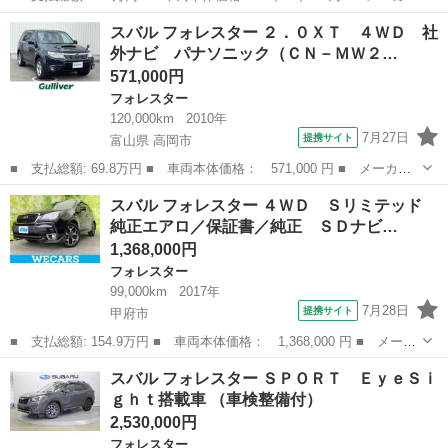
名： スバル ■ 車種名： フォレスター ■ グレード名： ＸＴ－
山梨
甲府市
フォレスター
スバル フォレスター ２．０ＸＴ ４ＷＤ 社
エディション アイサイト ■ 排気量： 1800cc ■ ドア枚数： 5...
外ナビ パナソニック（ＣＮ－ＭＷ２…
571,000円
フォレスター
120,000km
2010年
7月27日
提携サイト
富山県 高岡市
■ 支払総額: 69.8万円 ■ 車両本体価格： 571,000 円 ■ メーカー
名： スバル ■ 車種名： フォレスター ■ グレード名： ２．０
富山
高岡市
フォレスター
スバル フォレスター ４ＷＤ Ｓリミテッド
ＸＴ ４ＷＤ 社外ナビ パナソニック（ＣＮ－ＭＷ２００Ｄ） Ａ
純正エアロ／保証書／純正 ＳＤナビ…
Ｍ・ＦＭ／ワ...
1,368,000円
フォレスター
99,000km
2017年
7月28日
提携サイト
甲府市
■ 支払総額: 154.9万円 ■ 車両本体価格： 1,368,000 円 ■ メーカ
ー名： スバル ■ 車種名： フォレスター ■ グレード名： ４Ｗ
山梨
甲府市
フォレスター
スバル フォレスター ＳＰＯＲＴ ＥｙｅＳｉ
Ｄ Ｓリミテッド 純正エアロ／保証書／純正 ＳＤナビ／衝突安全
ｇｈｔ搭載車 （車検整備付）
装置／シ...
2,530,000円
フォレスター