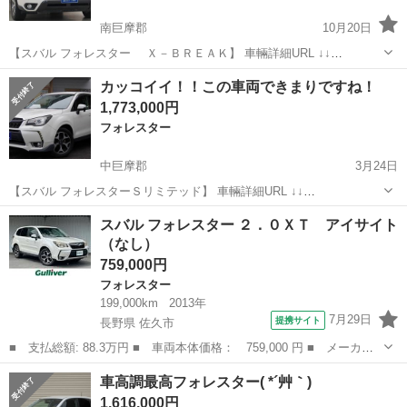
南巨摩郡
10月20日
【スバル フォレスター Ｘ－ＢＲＥＡＫ】 車輛詳細URL ↓↓
https://www.otoron.jp/lists/detail?carno=040718 ☆★☆リピーター様限
山梨
南巨摩郡
フォレスター
オトロン
カッコイイ！！この車両できまりですね！
定キャンペーン実施中☆★☆...
1,773,000円
フォレスター
中巨摩郡
3月24日
【スバル フォレスターＳリミテッド】 車輛詳細URL ↓↓
https://www.otoron.jp/lists/detail?carno=036885 【装備】 4WD メモリ
山梨
中巨摩郡
フォレスター
車両
スバル フォレスター ２．０ＸＴ アイサイト
ーナビ フルセグTV HI...
（なし）
759,000円
フォレスター
199,000km
2013年
7月29日
提携サイト
長野県 佐久市
■ 支払総額: 88.3万円 ■ 車両本体価格： 759,000 円 ■ メーカー
名： スバル ■ 車種名： フォレスター ■ グレード名： ２．０
長野
佐久市
フォレスター
車高調最高フォレスター( *´艸｀)
ＸＴ アイサイト ■ 排気量： 2000cc ■ ドア枚数： 5D ■ ミ...
1,616,000円