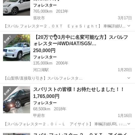
フォレスター
765,000km
2013年
笛吹市
3月17日
【スバル フォレスター２．０ＸＴ ＥｙｅＳｉｇｈｔ】 車輛詳細URL
↓↓ https://www.otoron.jp/lists/detail?carno=036745 ☆車高調
山梨
笛吹市
フォレスター
車高調
【20万で👌3月中に名変可能な方】スバルフ
☆Bluetooth ...
ォレスター/4WD/4AT/SG5/…
250,000円
フォレスター
135,000km
2006年
河口湖駅
1月20日
【山梨県/直接取り引き】スバルフォレスタ
ー/4WD/4AT/SG5/EJ20/2000cc/サンルーフ付/ スタッドレスタイヤ付
山梨
南都留郡
河口湖駅
フォレスター
スバリストの皆様！お待たせしました！！
き 3月中に名変可能な方は20万で大丈夫です！（4月になったら5万追
スバルフォレスター
1,765,000円
金いただきます） 雪道に...
フォレスター
68,500km
2018年
甲府市
1月16日
【スバルフォレスター２．０ｉ－Ｌ アイサイト】 車輛詳細URL ↓↓
https://www.otoron.jp/lists/detail?carno=035836 どうも！ スバリストで
山梨
甲府市
フォレスター
オトロン