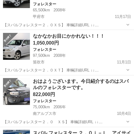
フォレスター
65,500km
2008年
甲府市
11月17日
【スバルフォレスター２．０ＸＳ】 車輛詳細URL ↓↓
https://www.otoron.jp/lists/detail?carno=035124 LINEで簡単問合せ！24
山梨
甲府市
フォレスター
オトロン
なかなかお目にかかれない！！！
時間・見積り・相談無料で出...
1,050,000円
フォレスター
97,500km
2008年
笛吹市
11月1日
【スバルフォレスター２．０ＸＴ】 車輛詳細URL ↓↓
https://www.otoron.jp/lists/detail?carno=034925 LINEで簡単問合せ！24
山梨
笛吹市
フォレスター
オトロン
おはようございます。今日紹介するのはスバ
時間・見積り・相談無料で出...
ルのフォレスターです。
822,000円
フォレスター
75,000km
2006年
南アルプス市
10月4日
【スバルフォレスター２．０ ＸＳ】 車輛詳細URL ↓↓
https://www.otoron.jp/lists/detail?carno=034322 LINEで簡単問合せ！24
山梨
南アルプス市
フォレスター
オトロン
スバル フォレスター ２．０ｉ－Ｌ アイサイ
時間・見積り・相談無料で出来...