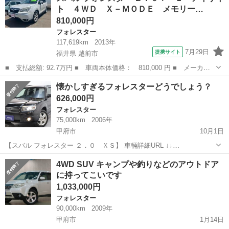
ト ４ＷＤ Ｘ－ＭＯＤＥ メモリー…
810,000円
フォレスター
117,619km
2013年
7月29日
提携サイト
福井県 越前市
■ 支払総額: 92.7万円 ■ 車両本体価格： 810,000 円 ■ メーカー
名： スバル ■ 車種名： フォレスター ■ グレード名： ２．０
福井
越前市
フォレスター
懐かしすぎるフォレスターどうでしょう？
ｉ－Ｌ アイサイト ４ＷＤ Ｘ－ＭＯＤＥ メモリーナビ Ｂｌｕ
626,000円
ｅｔｏｏｔｈ...
フォレスター
75,000km
2006年
甲府市
10月1日
【スバル フォレスター ２．０ ＸＳ】 車輛詳細URL ↓↓
https://www.otoron.jp/lists/detail?carno=034322 LINEで簡単問合せ！24
山梨
甲府市
フォレスター
オトロン
4WD SUV キャンプや釣りなどのアウトドア
時間・見積り・相談無料で...
に持ってこいです
1,033,000円
フォレスター
90,000km
2009年
甲府市
1月14日