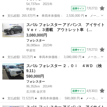
54,737km
2021年
7月27日
提携サイト
甲府市
■ 支払総額: 265.8万円 ■ 車両本体価格： 2,530,000 円 ■ メーカ
ー名： スバル ■ 車種名： フォレスター ■ グレード名： ＳＰ
山梨
甲府市
フォレスター
スバル フォレスター アドバンス アイサイト
ＯＲＴ ＥｙｅＳｉｇｈｔ搭載車 ■ 排気量： 1800cc ■ ドア枚...
Ｖｅｒ．３搭載 アウトレット車 （…
3,080,000円
フォレスター
36,085km
2023年
7月27日
提携サイト
甲府市
■ 支払総額: 321万円 ■ 車両本体価格： 3,080,000 円 ■ メーカー
名： スバル ■ 車種名： フォレスター ■ グレード名： アドバ
山梨
甲府市
フォレスター
スバル フォレスター ２．０ｉ ４ＷＤ （検
ンス アイサイトＶｅｒ．３搭載 アウトレット車 ■ 排気量：
9.11）
2000c...
590,000円
フォレスター
96,352km
2014年
4月30日
提携サイト
石川県 金沢市
■ 支払総額: 72.5万円 ■ 車両本体価格： 590,000 円 ■ メーカー
名： スバル ■ 車種名： フォレスター ■ グレード名： ２．０
石川
金沢市
フォレスター