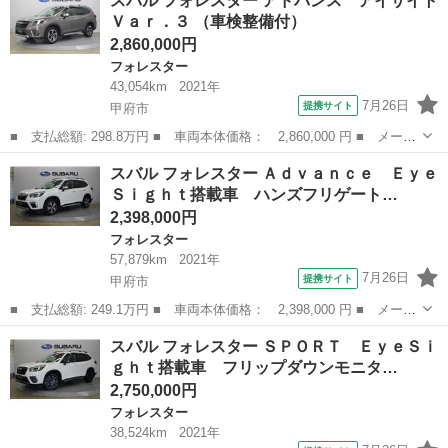
スバル フォレスター アドバンス アイサイト
ｉ ４ＷＤ ■ 排気量： 2000cc ■ ドア枚数： 5D ■ ミッショ...
Ｖａｒ．３ （車検整備付）
2,860,000円
フォレスター
43,054km
2021年
7月26日
提携サイト
甲府市
■ 支払総額: 298.8万円 ■ 車両本体価格： 2,860,000 円 ■ メーカ
ー名： スバル ■ 車種名： フォレスター ■ グレード名： アド
山梨
甲府市
フォレスター
スバル フォレスター Ａｄｖａｎｃｅ Ｅｙｅ
バンス アイサイトＶａｒ．３ ■ 排気量： 2000cc ■ ドア枚数...
Ｓｉｇｈｔ搭載車 ハンズフリゲート…
2,398,000円
フォレスター
57,879km
2021年
7月26日
提携サイト
甲府市
■ 支払総額: 249.1万円 ■ 車両本体価格： 2,398,000 円 ■ メーカ
ー名： スバル ■ 車種名： フォレスター ■ グレード名： Ａｄ
山梨
甲府市
フォレスター
スバル フォレスター ＳＰＯＲＴ ＥｙｅＳｉ
ｖａｎｃｅ ＥｙｅＳｉｇｈｔ搭載車 ハンズフリゲート ■ 排気
ｇｈｔ搭載車 フリップダウンモニタ…
量： 2...
2,750,000円
フォレスター
38,524km
2021年