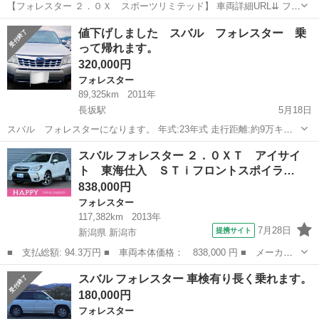
【フォレスター ２．０Ｘ スポーツリミテッド】 車両詳細URL⇊ フォ
レスター ２．０Ｘ スポーツリミテッド LINEで簡単問合せ！24時
山梨
甲府市
フォレスター
アウトドア
値下げしました スバル フォレスター 乗
間・見積り・相談無料で出来る♪下記より友達登録できます★ https:...
って帰れます。
320,000円
フォレスター
89,325km
2011年
長坂駅
5月18日
スバル フォレスターになります。 年式:23年式 走行距離:約9万キロ
車検来年1月まで残っているため乗って帰れます。 こみこみでこの値
山梨
北杜市
長坂駅
フォレスター
走行距離
スバル フォレスター ２．０ＸＴ アイサイ
段になります。 ※税金含めた金額です。 Clarionナビ バックカメラ
ト 東海仕入 ＳＴｉフロントスポイラ…
エンジンスタ...
838,000円
フォレスター
117,382km
2013年
7月28日
提携サイト
新潟県 新潟市
■ 支払総額: 94.3万円 ■ 車両本体価格： 838,000 円 ■ メーカー
名： スバル ■ 車種名： フォレスター ■ グレード名： ２．０
新潟
新潟市
フォレスター
スバル フォレスター 車検有り長く乗れます。
ＸＴ アイサイト 東海仕入 ＳＴｉフロントスポイラ ＳＴｉタワ
180,000円
ーバー ＳＴ...
フォレスター