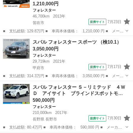
1,210,000円
フォレスター
46,700km
2013年
7月23日
提携サイト
笛吹市
■ 支払総額: 129.8万円 ■ 車両本体価格： 1,210,000 円 ■ メーカ
ー名： スバル ■ 車種名： フォレスター ■ グレード名： ２．
山梨
笛吹市
フォレスター
スバル フォレスター スポーツ （検10.1）
０ＸＴ アイサイト 禁煙車 アイサイトＶｅｒ２ Ｘ－ＭＯＤＥ
3,050,000円
８インチ...
フォレスター
29,719km
2021年
7月17日
提携サイト
甲府市
■ 支払総額: 314.3万円 ■ 車両本体価格： 3,050,000 円 ■ メーカ
ー名： スバル ■ 車種名： フォレスター ■ グレード名： スポ
山梨
甲府市
フォレスター
スバル フォレスター Ｓ－リミテッド ４Ｗ
ーツ ■ 排気量： 1800cc ■ ドア枚数： 5D ■ ミッション...
Ｄ アイサイト ブラインドスポットモ…
590,000円
フォレスター
210,000km
2017年
7月30日
提携サイト
長野県 長野市
■ 支払総額: 80.4万円 ■ 車両本体価格： 590,000 円 ■ メーカー