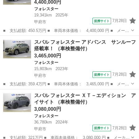
4,400,000円
フォレスター
19,341km
2025年
7月28日
提携サイト
甲府市
■ 支払総額: 450.5万円 ■ 車両本体価格： 4,400,000 円 ■ メーカ
ー名： スバル ■ 車種名： フォレスター ■ グレード名： プレ
山梨
甲府市
フォレスター
スバル フォレスター アドバンス サンルーフ
ミアムＳ：ＨＥＶ ＥＸ 当社社有車 ■ 排気量： 2500cc ■ ド...
搭載車！ （車検整備付）
3,465,000円
フォレスター
15,803km
2023年
7月28日
提携サイト
甲府市
■ 支払総額: 359.4万円 ■ 車両本体価格： 3,465,000 円 ■ メーカ
ー名： スバル ■ 車種名： フォレスター ■ グレード名： アド
山梨
甲府市
フォレスター
スバル フォレスター ＸＴ－エディション ア
バンス サンルーフ搭載車！ ■ 排気量： 2000cc ■ ドア枚数：...
イサイト （車検整備付）
3,080,000円
フォレスター
36,780km
2024年
7月28日
提携サイト
甲府市
■ 支払総額: 321万円 ■ 車両本体価格： 3,080,000 円 ■ メーカー