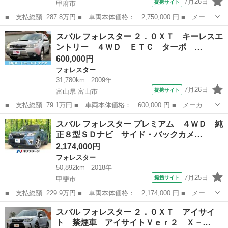
7月26日
提携サイト
甲府市
■ 支払総額: 287.8万円 ■ 車両本体価格： 2,750,000 円 ■ メーカ
ー名： スバル ■ 車種名： フォレスター ■ グレード名： ＳＰ
山梨
甲府市
フォレスター
スバル フォレスター ２．０ＸＴ キーレスエ
ＯＲＴ ＥｙｅＳｉｇｈｔ搭載車 フリップダウンモニタ ■ 排気
ントリー ４ＷＤ ＥＴＣ ターボ …
量： 1...
600,000円
フォレスター
31,780km
2009年
7月26日
提携サイト
富山県 富山市
■ 支払総額: 79.1万円 ■ 車両本体価格： 600,000 円 ■ メーカー
名： スバル ■ 車種名： フォレスター ■ グレード名： ２．０
富山
富山市
フォレスター
スバル フォレスター プレミアム ４ＷＤ 純
ＸＴ キーレスエントリー ４ＷＤ ＥＴＣ ターボ バックカメ
正８型ＳＤナビ サイド・バックカメ…
ラ ナビＴＶ ...
2,174,000円
フォレスター
50,892km
2018年
7月25日
提携サイト
甲斐市
■ 支払総額: 229.9万円 ■ 車両本体価格： 2,174,000 円 ■ メーカ
ー名： スバル ■ 車種名： フォレスター ■ グレード名： プレ
山梨
甲斐市
フォレスター
スバル フォレスター ２．０ＸＴ アイサイ
ミアム ４ＷＤ 純正８型ＳＤナビ サイド・バックカメラ 衝突被
ト 禁煙車 アイサイトＶｅｒ２ Ｘ－…
害軽減シ...