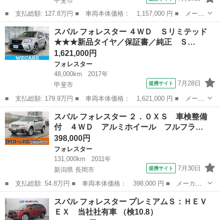
甲斐市
■ 支払総額: 127.8万円 ■ 車両本体価格： 1,157,000 円 ■ メーカ
ー名： スバル ■ 車種名： フォレスター ■ グレード名： ２．
山梨
甲斐市
フォレスター
スバル フォレスター ４ＷＤ Ｓリミテッド
０ｉ－Ｌ アイサイト ４ＷＤ ＳＤナビ バックカメラ 衝突被害
★★★新品タイヤ／保証書／純正 Ｓ…
軽減シス...
1,621,000円
フォレスター
48,000km
2017年
7月28日
提携サイト
甲斐市
■ 支払総額: 179.9万円 ■ 車両本体価格： 1,621,000 円 ■ メーカ
ー名： スバル ■ 車種名： フォレスター ■ グレード名： ４Ｗ
山梨
甲斐市
フォレスター
スバル フォレスター ２．０ＸＳ 車検整備
Ｄ Ｓリミテッド ★★★新品タイヤ／保証書／純正 ＳＤナビ／衝
付 ４ＷＤ アルミホイール フルフラ…
突安全装...
398,000円
フォレスター
131,000km
2011年
7月30日
提携サイト
新潟県 長岡市
■ 支払総額: 54.8万円 ■ 車両本体価格： 398,000 円 ■ メーカー
名： スバル ■ 車種名： フォレスター ■ グレード名： ２．０
新潟
長岡市
フォレスター
スバル フォレスター プレミアムＳ：ＨＥＶ
ＸＳ 車検整備付 ４ＷＤ アルミホイール フルフラット 衝突安
ＥＸ 当社社有車 （検10.8）
全ボディ 盗...