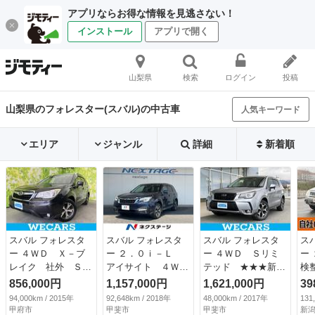
アプリならお得な情報を見逃さない！
インストール
アプリで開く
山梨県
検索
ログイン
投稿
山梨県のフォレスター(スバル)の中古車
人気キーワード
エリア
ジャンル
詳細
新着順
スバル フォレスタ
スバル フォレスタ
スバル フォレスタ
ス
ー ４ＷＤ Ｘ－ブ
ー ２．０ｉ－Ｌ
ー ４ＷＤ Ｓリミ
ー
レイク 社外 ＳＤ
アイサイト ４Ｗ
テッド ★★★新品
検
ナビ／衝突安全装置
Ｄ ＳＤナビ バッ
タイヤ／保証書／純
ア
856,000円
1,157,000円
1,621,000円
39
／シートヒーター
クカメラ 衝突被害
正 ＳＤナビ／衝突
ル
94,000km / 2015年
92,648km / 2018年
48,000km / 2017年
131
前席／車線逸脱防止
軽減システム レー
安全装置／シートヒ
全
甲府市
甲斐市
甲斐市
新潟