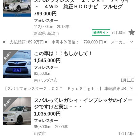
スバル フォレスター ２．０ＸＴ アイサイ
す(*'▽')♪♪...
ト ４ＷＤ 純正ＨＤＤナビ フルセグ…
799,000円
フォレスター
112,000km
2013年
7月30日
提携サイト
新潟県 新潟市
■ 支払総額: 89.9万円 ■ 車両本体価格： 799,000 円 ■ メーカー
名： スバル ■ 車種名： フォレスター ■ グレード名： ２．０
新潟
新潟市
フォレスター
この車は！！もしかして！
ＸＴ アイサイト ４ＷＤ 純正ＨＤＤナビ フルセグ ハーフレザ
1,545,000円
ーシート ク...
フォレスター
83,500km
南アルプス市
1月11日
【スバルフォレスター２．０ＸＴ ＥｙｅＳｉｇｈｔ】 車輛詳細URL
↓↓ https://www.otoron.jp/lists/detail?carno=035776 ☆Bluetooth ☆バッ
山梨
南アルプス市
フォレスター
オトロン
スバルってレガシィ・インプレッサのイメー
クカメラ...
ジですけど実は・・・
1,035,000円
フォレスター
95,500km
2009年
山梨市
12月23日