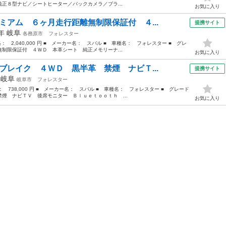
正８型ナビ／シートヒーター／バックカメラ／ブラ...
お気に入り
ミアム ６ヶ月走行距離無制限保証付 ４...
提携サイト
8年
岐阜
各務原市
フォレスター
格： 2,040,000 円 ■ メーカー名： スバル ■ 車種名： フォレスター ■ グレ
制限保証付 ４ＷＤ 本革シート 純正メモリーナ...
お気に入り
ブレイク ４ＷＤ 黒半革 禁煙 ナビＴ...
提携サイト
年
岐阜
岐阜市
フォレスター
格： 738,000 円 ■ メーカー名： スバル ■ 車種名： フォレスター ■ グレード
煙 ナビＴＶ 後席モニター Ｂｌｕｅｔｏｏｔｈ ...
お気に入り