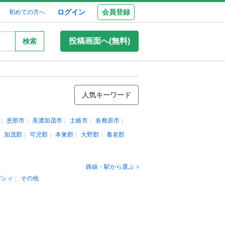
ログイン
会員登録
初めての方へ
投稿画面へ(無料)
検索
人気キーワード
恵那市
美濃加茂市
土岐市
各務原市
加茂郡
可児郡
本巣郡
大野郡
養老郡
路線・駅から選ぶ
ガシィ
その他