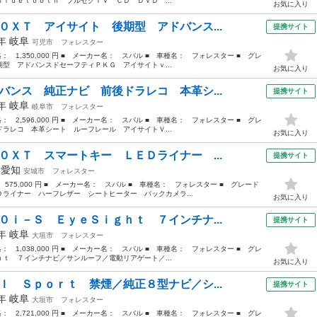
ｌｕｅｔｏｏｔｈ フルセグＴＶ ＣＤ ＤＶＤ ...
お気に入り
０ＸＴ アイサイト 後期型 アドバンス...
提携サイト
6年
岐阜
可児市
フォレスター
格： 1,350,000 円 ■ メーカー名： スバル ■ 車種名： フォレスター ■ グレ
型 アドバンスドセーフティＰＫＧ アイサイトｖ...
お気に入り
バンス 純正ナビ 前後ドラレコ 本革シ...
提携サイト
1年
岐阜
岐阜市
フォレスター
格： 2,596,000 円 ■ メーカー名： スバル ■ 車種名： フォレスター ■ グレ
ラレコ 本革シート ルーフレール アイサイトＶ...
お気に入り
０ＸＴ スマートキー ＬＥＤライナー ...
提携サイト
年
愛知
安城市
フォレスター
 575,000 円 ■ メーカー名： スバル ■ 車種名： フォレスター ■ グレード
ライナー ハーフレザー シートヒーター バックカメラ...
お気に入り
０ｉ－Ｓ ＥｙｅＳｉｇｈｔ ７インチナ...
提携サイト
3年
岐阜
大垣市
フォレスター
格： 1,038,000 円 ■ メーカー名： スバル ■ 車種名： フォレスター ■ グレ
ｔ ７インチナビ／サンルーフ／電動リアゲート／...
お気に入り
Ｉ Ｓｐｏｒｔ 禁煙／純正８型ナビ／シ...
提携サイト
2年
岐阜
大垣市
フォレスター
格： 2,721,000 円 ■ メーカー名： スバル ■ 車種名： フォレスター ■ グレ