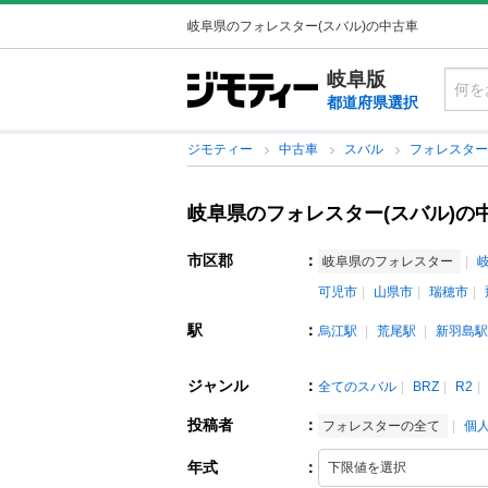
岐阜県のフォレスター(スバル)の中古車
岐阜版
都道府県選択
ジモティー
中古車
スバル
フォレスタ
岐阜県のフォレスター(スバル)の
市区郡
：
岐阜県のフォレスター
可児市
山県市
瑞穂市
駅
：
烏江駅
荒尾駅
新羽島駅
ジャンル
：
全てのスバル
BRZ
R2
投稿者
：
フォレスターの全て
個
年式
：