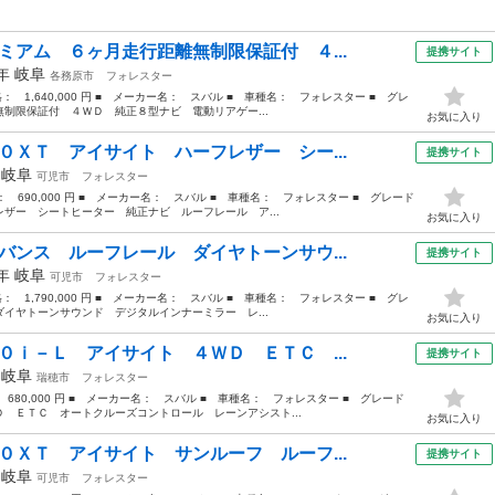
ミアム ６ヶ月走行距離無制限保証付 ４...
提携サイト
8年
岐阜
各務原市
フォレスター
格： 1,640,000 円 ■ メーカー名： スバル ■ 車種名： フォレスター ■ グレ
制限保証付 ４ＷＤ 純正８型ナビ 電動リアゲー...
お気に入り
０ＸＴ アイサイト ハーフレザー シー...
提携サイト
年
岐阜
可児市
フォレスター
格： 690,000 円 ■ メーカー名： スバル ■ 車種名： フォレスター ■ グレード
ザー シートヒーター 純正ナビ ルーフレール ア...
お気に入り
バンス ルーフレール ダイヤトーンサウ...
提携サイト
8年
岐阜
可児市
フォレスター
格： 1,790,000 円 ■ メーカー名： スバル ■ 車種名： フォレスター ■ グレ
イヤトーンサウンド デジタルインナーミラー レ...
お気に入り
０ｉ－Ｌ アイサイト ４ＷＤ ＥＴＣ ...
提携サイト
年
岐阜
瑞穂市
フォレスター
 680,000 円 ■ メーカー名： スバル ■ 車種名： フォレスター ■ グレード
 ＥＴＣ オートクルーズコントロール レーンアシスト...
お気に入り
０ＸＴ アイサイト サンルーフ ルーフ...
提携サイト
年
岐阜
可児市
フォレスター