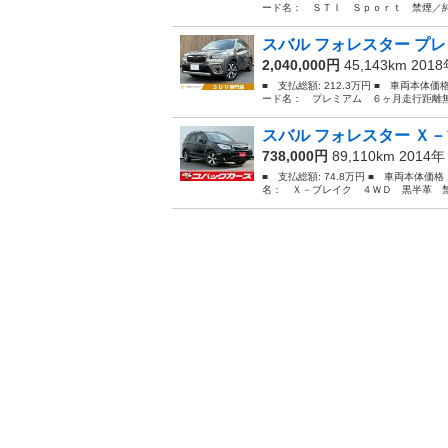
ード名： ＳＴＩ Ｓｐｏｒｔ 禁煙／純
スバル フォレスター プレ
2,040,000円
45,143km 201
■ 支払総額: 212.3万円 ■ 車両本体価
ード名： プレミアム ６ヶ月走行距離無
スバル フォレスター Ｘ－
738,000円
89,110km 2014
■ 支払総額: 74.8万円 ■ 車両本体価
名： Ｘ－ブレイク ４ＷＤ 黒半革 禁