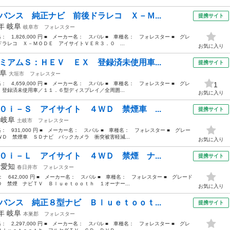
バンス 純正ナビ 前後ドラレコ Ｘ－Ｍ...
提携サイト
9年
岐阜
岐阜市
フォレスター
格： 1,826,000 円 ■ メーカー名： スバル ■ 車種名： フォレスター ■ グレ
ラレコ Ｘ－ＭＯＤＥ アイサイトＶＥＲ３．０ ...
お気に入り
ミアムＳ：ＨＥＶ ＥＸ 登録済未使用車...
提携サイト
阜
大垣市
フォレスター
格： 4,659,000 円 ■ メーカー名： スバル ■ 車種名： フォレスター ■ グレ
1
登録済未使用車／１１．６型ディスプレイ／全周囲...
お気に入り
０ｉ－Ｓ アイサイト ４ＷＤ 禁煙車 ...
提携サイト
年
岐阜
土岐市
フォレスター
価格： 931,000 円 ■ メーカー名： スバル ■ 車種名： フォレスター ■ グレー
Ｄ 禁煙車 ＳＤナビ バックカメラ 衝突被害軽減...
お気に入り
０ｉ－Ｌ アイサイト ４ＷＤ 禁煙 ナ...
提携サイト
年
愛知
春日井市
フォレスター
格： 642,000 円 ■ メーカー名： スバル ■ 車種名： フォレスター ■ グレード
 禁煙 ナビＴＶ Ｂｌｕｅｔｏｏｔｈ １オーナー...
お気に入り
バンス 純正８型ナビ Ｂｌｕｅｔｏｏｔ...
提携サイト
9年
岐阜
本巣郡
フォレスター
格： 2,297,000 円 ■ メーカー名： スバル ■ 車種名： フォレスター ■ グレ