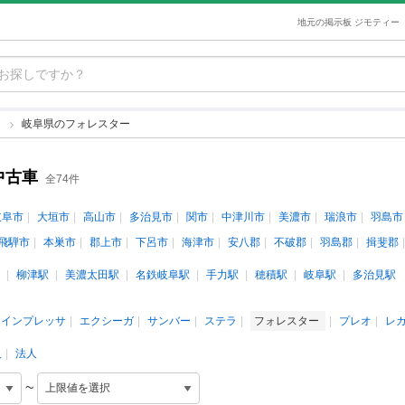
地元の掲示板 ジモティー
ー
岐阜県のフォレスター
中古車
全74件
岐阜市
大垣市
高山市
多治見市
関市
中津川市
美濃市
瑞浪市
羽島市
飛騨市
本巣市
郡上市
下呂市
海津市
安八郡
不破郡
羽島郡
揖斐郡
柳津駅
美濃太田駅
名鉄岐阜駅
手力駅
穂積駅
岐阜駅
多治見駅
インプレッサ
エクシーガ
サンバー
ステラ
フォレスター
プレオ
レ
人
法人
~