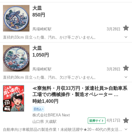
のため外箱は状態良くないですが、プレートは綺麗です。 まだまだコ
鳥取
倉吉市
倉吉駅
食器
セット
大皿
ップや皿が沢山あります。欲しい物があれば問合せ下さい。
850円
馬場崎町駅
3月28日
直径約33cm 目立った傷、汚れ、かけ等ございません。
鳥取
境港市
馬場崎町駅
食器
大皿
大皿
1,050円
馬場崎町駅
3月28日
直径約38cm 目立った傷、汚れ、欠け等ございません。
鳥取
境港市
馬場崎町駅
食器
大皿
≪寮無料・月収33万円・派遣社員≫自動車系
工場での機械操作・製造オペレーター …
時給1,400円
日払い
株式会社BREXA Next
4月17日
提携サイト
山口県 大歳駅
自動車向け車載部品の製造作業！未経験活躍中★20～40代の男女活躍