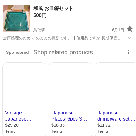
《お仕事No.NS0089》 お仕事について 車の組立作業です。専用レール
岡山
倉敷市
水島駅
その他
和風 お皿箸セット
に乗って流れてくる車の骨組みに、車内外の各部品・ハンドル・足回
500円
り・ドア・シートなどの各...
鳥取駅
6月1日
倉庫整理のため そのままの撮影です。 未使用品ですが 長期保管して
たので 箱に汚れがあります。 ご了承を よろしくお願いいたします。
鳥取
鳥取市
鳥取駅
食器
セット
直接取りに来れない方は あんしん返済機能で 再出品いたしますので
お知らせください。...