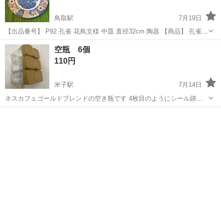
鳥取駅
7月19日
【出品番号】 P92 孔雀 花鳥文様 中皿 直径32cm 陶器 【商品】 孔雀と
花鳥文様が描かれた直径32cmの中皿です。 【特徴】 中央には鮮やか
鳥取
鳥取市
鳥取駅
食器
孔雀
空瓶 6個
な孔雀が描かれ、周囲には花や幾何学模様が配置された華やかなデザ
110円
インです。...
米子駅
7月14日
ネスカフェゴールドブレンドの空き瓶です 4枚目のようにシール跡が
残っているものもあります 食品を入れるなどの保管瓶として使用して
鳥取
米子市
米子駅
食器
いましたが、 もう使わなくなぅたので。