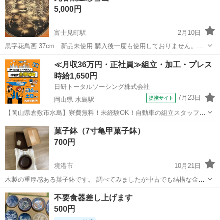
5,000円
富士見町駅
2月10日
黒字花鳥画 37cm 新品未使用 購入後一度も使用しておりません。木
箱に入れてお渡しします。
鳥取
米子市
富士見町駅
食器
九谷焼
≪月収36万円・正社員≫組立・加工・プレス
時給1,650円
日研トータルソーシング株式会社
7月23日
提携サイト
岡山県 水島駅
【岡山県倉敷市水島】寮費無料！未経験OK！自動車の組立スタッフ
《お仕事No.NS0089》 お仕事について 車の組立作業です。専用レール
岡山
倉敷市
水島駅
その他
菓子鉢（7寸亀甲菓子鉢）
に乗って流れてくる車の骨組みに、車内外の各部品・ハンドル・足回
700円
り・ドア・シートなどの各...
境港市
10月21日
木製の重厚感ある菓子鉢です。 調べてみましたが中古でも結構な金額
のようなのでこれはとてもお買い得だと思います。 未使用ですが、箱
鳥取
境港市
食器
菓子
不要食器差し上げます
や個包装の紙はかなり年季が入っています。
500円