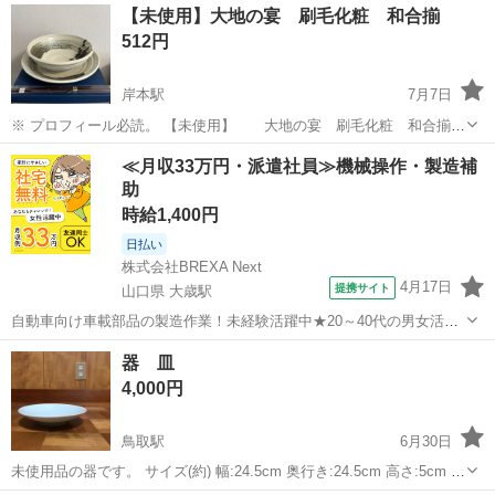
【未使用】大地の宴 刷毛化粧 和合揃
512円
岸本駅
7月7日
※ プロフィール必読。 【未使用】 大地の宴 刷毛化粧 和合揃
未使用品ですが長期自宅保管です。 未使用品ですが あくまでも中古扱
鳥取
米子市
岸本駅
食器
刷毛
≪月収33万円・派遣社員≫機械操作・製造補
いですので 如何なる場合でも保証有りません。 外箱等ダメージ有りま
助
すが 食...
時給1,400円
日払い
株式会社BREXA Next
4月17日
提携サイト
山口県 大歳駅
自動車向け車載部品の製造作業！未経験活躍中★20～40代の男女活躍
中！友達同士での応募OK！備品付きワンルーム寮費無料！赴任旅費会
山口
山口市
大歳駅
その他
器 皿
社負担！生活支援物資事前対応可◎格安食堂利用可！年間休日135日
4,000円
♪《山口県山口市》 人気の工...
鳥取駅
6月30日
未使用品の器です。 サイズ(約) 幅:24.5cm 奥行き:24.5cm 高さ:5cm 受
け渡しは、取りに来ていただく形になります。 配送をご希望の方は、