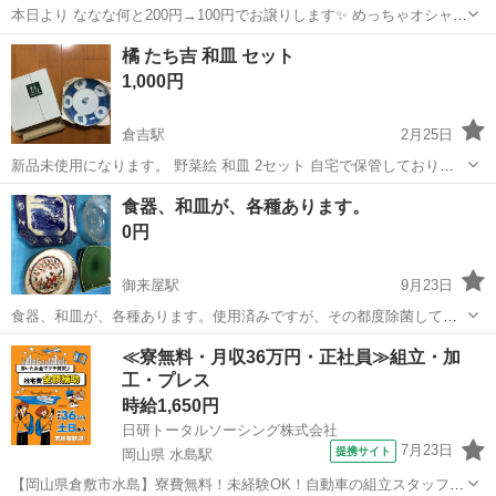
本日より ななな何と200円→100円でお譲りします✨ めっちゃオシャレ
で可愛い 大切なお客様が来られた時などに このお皿を使用すると よ
鳥取
米子市
米子駅
食器
小鉢
橘 たち吉 和皿 セット
り美味しくいただいてもらえるはず‼️ 1品しかないので欲しい方はご連
1,000円
絡下さいませ😊
倉吉駅
2月25日
新品未使用になります。 野菜絵 和皿 2セット 自宅で保管しておりま
したので、箱が少し傷んでいます。 なにかありましたら、気軽にコメ
鳥取
倉吉市
倉吉駅
食器
セット
食器、和皿が、各種あります。
ントして下さい。
0円
御来屋駅
9月23日
食器、和皿が、各種あります。使用済みですが、その都度除菌してい
ます。古いので０円とします。 ただし、大山町門前の自宅まで取りに
鳥取
西伯郡
御来屋駅
食器
農具
≪寮無料・月収36万円・正社員≫組立・加
来ていただける方で、返品なし、ノークレームの方にお願いします。
工・プレス
他にも家具、農具等いろいろ...
時給1,650円
日研トータルソーシング株式会社
7月23日
提携サイト
岡山県 水島駅
【岡山県倉敷市水島】寮費無料！未経験OK！自動車の組立スタッフ