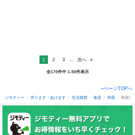
1
2
3
...
次へ
全170件中 1-50件表示
ページTOPへ
ジモティー
売ります・あげます
生活雑貨
食器
和皿
鳥取県