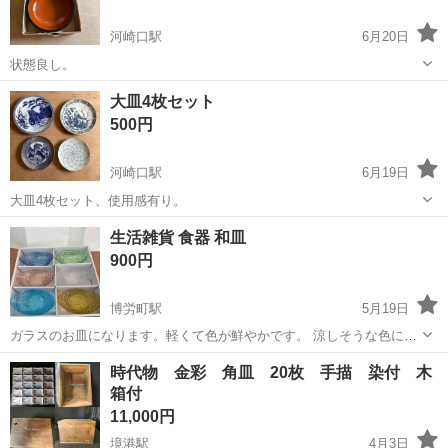
河崎口駅
6月20日
状態良し。
鳥取
米子市
河崎口駅
食器
こね
大皿4枚セット
500円
河崎口駅
6月19日
大皿4枚セット、使用感有り。
鳥取
米子市
河崎口駅
食器
大皿
生活雑貨 食器 和皿
900円
博労町駅
5月19日
ガラスのお皿になります。軽くて色が鮮やかです。 涼しそうな色にな
りますのでこれからの季節にちょうどよさそうです。計６枚になりま
鳥取
米子市
博労町駅
食器
ガラス
時代物 金彩 角皿 20枚 手描 染付 木
す。 新品未使用です。
箱付
11,000円
境港駅
4月3日