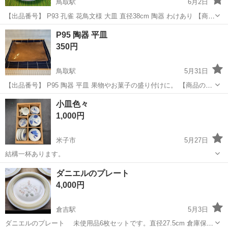
鳥取駅
6月2日
【出品番号】 P93 孔雀 花鳥文様 大皿 直径38cm 陶器 わけあり 【商
品】 孔雀と花鳥文様が描かれた直径38cmの大皿です。 【わけあり】
鳥取
鳥取市
鳥取駅
食器
孔雀
P95 陶器 平皿
３枚目の写真の通り、欠けあり。（円形 約1cm大） G77〜86、G8...
350円
鳥取駅
5月31日
【出品番号】 P95 陶器 平皿 果物やお菓子の盛り付けに。 【商品の状
態】目立った傷や汚れはありませんが、中古品であることをご理解の
鳥取
鳥取市
鳥取駅
食器
商品
小皿色々
上ご購入ください。 P70〜74、G77〜86、G88、G89以外の他商品と
1,000円
まとめて...
米子市
5月27日
結構一杯あります。
鳥取
米子市
食器
小皿
ダニエルのプレート
4,000円
倉吉駅
5月3日
ダニエルのプレート 未使用品6枚セットです。直径27.5cm 倉庫保管