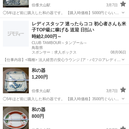
伯耆大山駅
3月7日
◯5年ほど前に購入した和の器です。 【購入時価格】5000円ぐらい
【サイズ】画像を参考にして下さい。 【傷などの状態】とくに目立っ
鳥取
米子市
伯耆大山駅
食器
状態
レディスタッフ 迷ったらココ 初心者さんも米
た傷はありません。 【アピールポイント】状態はいいのでまだまだ使
子TOP級に稼げる 送迎 日払い
えます！ （早いもの勝ちで...
時給2,000円～
CLUB TAMBOUR～タンブール～
鳥取県
スポンサー：求人ボックス
08月06日
【仕事内容】<職種> 法人経営の安心ラウンジ [ア・パ]フロアレディ・
カウンターレディ(ナイトワーク系) <雇用形態> アルバイト・パート <
アルバイト・パート
和の器
給与> [ア・パ]時給2,000円～ <フロアレディ> 米子で 「どこが本当に
1,200円
稼げるの?...
伯耆大山駅
3月7日
◯5年ほど前に購入した和の器です。 【購入時価格】3500円ぐらい
【サイズ】画像を参考にして下さい。 【傷などの状態】とくに目立っ
鳥取
米子市
伯耆大山駅
食器
状態
和の器
た傷はありません。 【アピールポイント】状態はいいのでまだまだ使
800円
え （早いもの勝ちではありま...