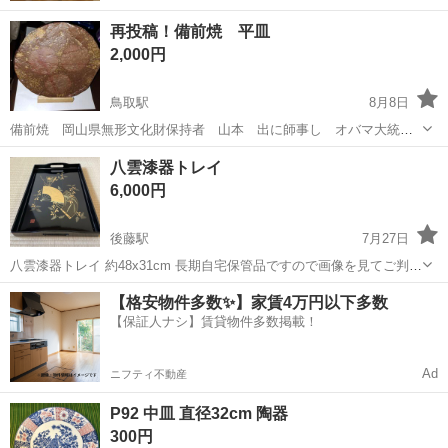
再投稿！備前焼 平皿
2,000円
鳥取駅
8月8日
備前焼 岡山県無形文化財保持者 山本 出に師事し オバマ大統領
に贈呈 広島カープのノベルティ備前焼作品の作成 など 活躍して
鳥取
鳥取市
鳥取駅
食器
ノベルティ
八雲漆器トレイ
いる香神窯の陶芸家 香山善弘の作品です 平皿のサイズは直径
6,000円
20cmの 円形です 知人から 貰いま...
後藤駅
7月27日
八雲漆器トレイ 約48x31cm 長期自宅保管品ですので画像を見てご判断
お願い致します。 八雲塗漆器のお取扱いについて 八雲塗はぬりものと
鳥取
米子市
後藤駅
食器
漆器
【格安物件多数✨】家賃4万円以下多数
しては最高級 の蛹色仕上げがしてございます。 ご使用に当たって次の
【保証人ナシ】賃貸物件多数掲載！
点にご注意 ...
Ad
ニフティ不動産
P92 中皿 直径32cm 陶器
300円