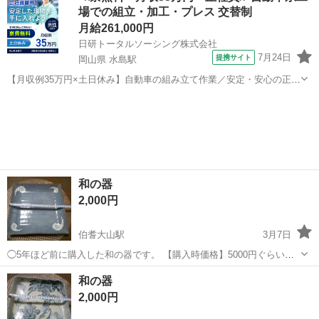
場での組立・加工・プレス 交替制
使えます。 （早いもの勝ち...
月給261,000円
日研トータルソーシング株式会社
7月24日
提携サイト
岡山県 水島駅
【月収例35万円×土日休み】自動車の組み立て作業／安定・安心の正社
員 自動車の組立作業 各生産ラインには最新鋭のロボットが導入されて
岡山
倉敷市
水島駅
その他
います。 専用レールに乗って流れてくる車の骨組みに、社内外の各部
品・ハンドル・足回り・ドア...
和の器
2,000円
伯耆大山駅
3月7日
◯5年ほど前に購入した和の器です。 【購入時価格】5000円ぐらい
【サイズ】画像を参考にして下さい 【傷などの状態】とくに目立った
鳥取
米子市
伯耆大山駅
食器
状態
和の器
傷はありません。 【アピールポイント】状態はいいのでまだまだ使え
2,000円
ます！ （早いもの勝ちで...