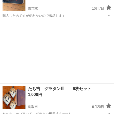
東京駅
10月7日
購入したのですが使わないので出品します
鳥取
鳥取市
東京駅
食器
お盆
たち吉 グラタン皿 6枚セット
1,000円
鳥取市
9月20日
たち吉 のブランド グラタン用皿 6枚セット