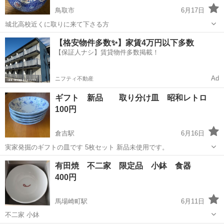
鳥取市
6月17日
城北高校近くに取りに来て下さる方
鳥取
鳥取市
食器
大皿
【格安物件多数✨】家賃4万円以下多数
【保証人ナシ】賃貸物件多数掲載！
Ad
ニフティ不動産
ギフト 新品 取り分け皿 昭和レトロ
100円
倉吉駅
6月16日
実家発掘のギフトの皿です 5枚セット 新品未使用です。
鳥取
倉吉市
倉吉駅
食器
有田焼 不二家 限定品 小鉢 食器
400円
馬場崎町駅
6月11日
不二家 小鉢