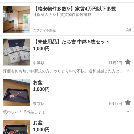
中！友達同士での応募OK！備品付きワンルーム寮費無料！赴任旅費会
山口
山口市
大歳駅
その他
【格安物件多数✨】家賃4万円以下多数
社負担！生活支援物資事前対応可◎格安食堂利用可！年間休日135日
【保証人ナシ】賃貸物件多数掲載！
♪《山口県山口市》 人気の工...
Ad
ニフティ不動産
【未使用品】たち吉 中鉢 5枚セット
1,000円
中浜駅
11月2日
評価も何も無い御新規の方、やりとり中で不快、違和感感じた方との
お取引きはお断りしますm(_ _)m 自己紹介文必読（稀に表示されない
鳥取
境港市
中浜駅
食器
たち吉
お盆
ことがありますので見れない場合は一言お願いします。） 未使用品で
1,000円
すが長期保管品、間の和紙...
東京駅
10月7日
使わないので出品します
鳥取
鳥取市
東京駅
食器
お盆
お盆
1,000円