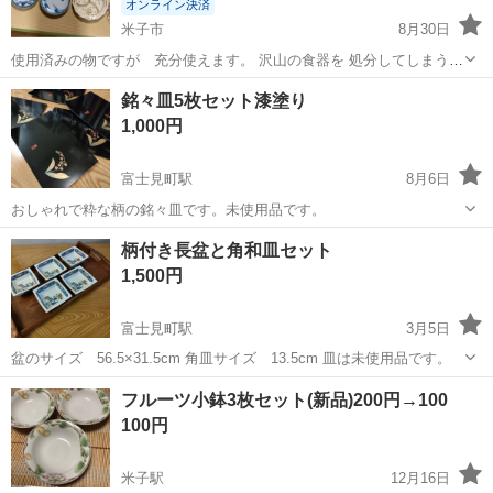
オンライン決済
米子市
8月30日
使用済みの物ですが 充分使えます。 沢山の食器を 処分してしまう前
に 出品してみました。 大皿料理を出すお店でも使えると思います。
鳥取
米子市
食器
大皿
銘々皿5枚セット漆塗り
因みにその他にもグラスなどもあります。運搬などは引き取りに来て
1,000円
もらえる方 10/1.10...
富士見町駅
8月6日
おしゃれで粋な柄の銘々皿です。未使用品です。
鳥取
米子市
富士見町駅
食器
銘々皿
柄付き長盆と角和皿セット
1,500円
富士見町駅
3月5日
盆のサイズ 56.5×31.5cm 角皿サイズ 13.5cm 皿は未使用品です。
鳥取
米子市
富士見町駅
食器
セット
フルーツ小鉢3枚セット(新品)200円→100
100円
米子駅
12月16日