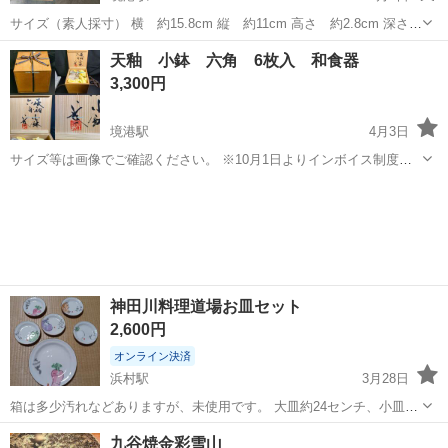
サイズ（素人採寸） 横 約15.8cm 縦 約11cm 高さ 約2.8cm 深さ
約1.5cm 古い食器になりますので一つ一つ大きさには個体差があり 絵
鳥取
米子市
境港駅
食器
天釉 小鉢 六角 6枚入 和食器
柄も基本構成は同じですが手描きのため...
3,300円
境港駅
4月3日
サイズ等は画像でご確認ください。 ※10月1日よりインボイス制度が
始まります。 10月1日より登録事業者になりました。 登録番
鳥取
米子市
境港駅
食器
小鉢
号:T6810765145611 消費税が加算されます。 配達料金にも消費税が加
算さ...
神田川料理道場お皿セット
2,600円
オンライン決済
浜村駅
3月28日
箱は多少汚れなどありますが、未使用です。 大皿約24センチ、小皿５
枚約14センチ、お箸約32センチ
鳥取
鳥取市
浜村駅
食器
お箸
九谷焼金彩雪山