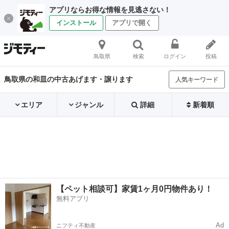
アプリならお得な情報を見逃さない！
インストール
アプリで開く
鳥取県
検索
ログイン
投稿
鳥取県の和皿の中古あげます・譲ります
人気キーワード
エリア
ジャンル
詳細
新着順
【ペット相談可】家賃1ヶ月0円物件あり！
無料アプリ
Ad
ニフティ不動産