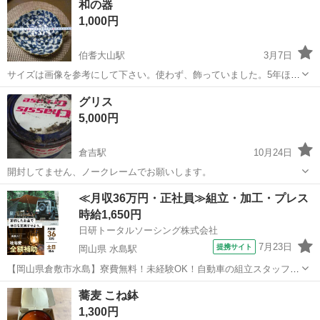
和の器
1,000円
伯耆大山駅
3月7日
サイズは画像を参考にして下さい。使わず、飾っていました。5年ほど
前に購入した和の器です。 【購入時価格】◯◯2200円ぐらい 【傷な
鳥取
米子市
伯耆大山駅
食器
状態
グリス
どの状態】とくに目立った傷はありません。 【アピールポイント】状
5,000円
態はいいのでまだまだ使 （...
倉吉駅
10月24日
開封してません、ノークレームでお願いします。
鳥取
倉吉市
倉吉駅
食器
グリス
≪月収36万円・正社員≫組立・加工・プレス
時給1,650円
日研トータルソーシング株式会社
7月23日
提携サイト
岡山県 水島駅
【岡山県倉敷市水島】寮費無料！未経験OK！自動車の組立スタッフ
《お仕事No.NS0089》 お仕事について 車の組立作業です。専用レール
岡山
倉敷市
水島駅
その他
蕎麦 こね鉢
に乗って流れてくる車の骨組みに、車内外の各部品・ハンドル・足回
1,300円
り・ドア・シートなどの各...