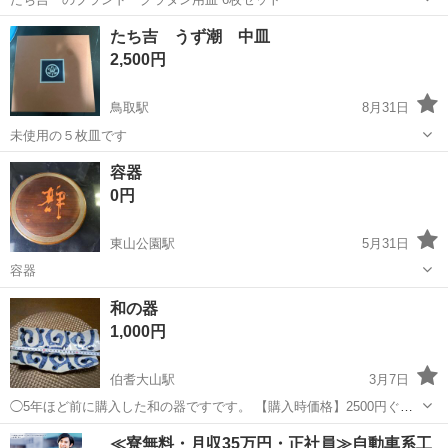
鳥取
鳥取市
食器
たち吉
たち吉 うず潮 中皿
2,500円
鳥取駅
8月31日
未使用の５枚皿です
鳥取
鳥取市
鳥取駅
食器
うず潮
容器
0円
東山公園駅
5月31日
容器
鳥取
米子市
東山公園駅
食器
容器
和の器
1,000円
伯耆大山駅
3月7日
◯5年ほど前に購入した和の器ですです。 【購入時価格】2500円ぐら
い 【サイズ】画像を参考にして下さい。 【傷などの状態】とくに目立
鳥取
米子市
伯耆大山駅
食器
状態
≪寮無料・月収35万円・正社員≫自動車系工
った傷はありません。 【アピールポイント】状態はいいのでまだまだ