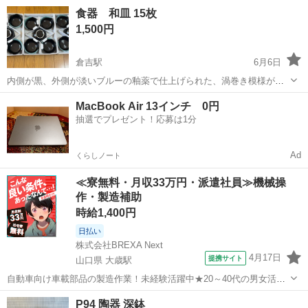
鳥取
境港市
馬場崎町駅
食器
不二家
食器 和皿 15枚
1,500円
倉吉駅
6月6日
内側が黒、外側が淡いブルーの釉薬で仕上げられた、渦巻き模様が特
徴的な小鉢の15個セットです。 - アイテム: 小鉢 - 数量: 15個 - カラー:
鳥取
倉吉市
倉吉駅
食器
MacBook Air 13インチ 0円
ブラック・ライトブルー - デザイン: 渦巻き模様・花形縁 - 素材: ...
抽選でプレゼント！応募は1分
Ad
くらしノート
≪寮無料・月収33万円・派遣社員≫機械操
作・製造補助
時給1,400円
日払い
株式会社BREXA Next
4月17日
提携サイト
山口県 大歳駅
自動車向け車載部品の製造作業！未経験活躍中★20～40代の男女活躍
中！友達同士での応募OK！備品付きワンルーム寮費無料！赴任旅費会
山口
山口市
大歳駅
その他
P94 陶器 深鉢
社負担！生活支援物資事前対応可◎格安食堂利用可！年間休日135日