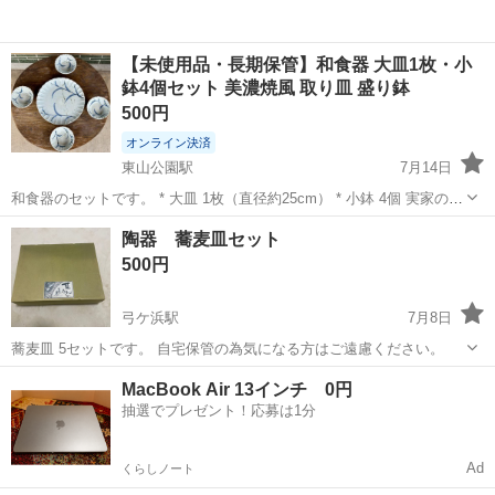
【未使用品・長期保管】和食器 大皿1枚・小
鉢4個セット 美濃焼風 取り皿 盛り鉢
500円
オンライン決済
東山公園駅
7月14日
和食器のセットです。 * 大皿 1枚（直径約25cm） * 小鉢 4個 実家の整
理で出てきました。 未使用ですが、箱のまま長期保管しておりました
鳥取
米子市
東山公園駅
食器
陶器 蕎麦皿セット
ので、箱の汚れや傷み、文字の記入があります。 本体の状態は写真を
500円
ご確認くだ...
弓ケ浜駅
7月8日
蕎麦皿 5セットです。 自宅保管の為気になる方はご遠慮ください。
鳥取
米子市
弓ケ浜駅
食器
MacBook Air 13インチ 0円
抽選でプレゼント！応募は1分
Ad
くらしノート