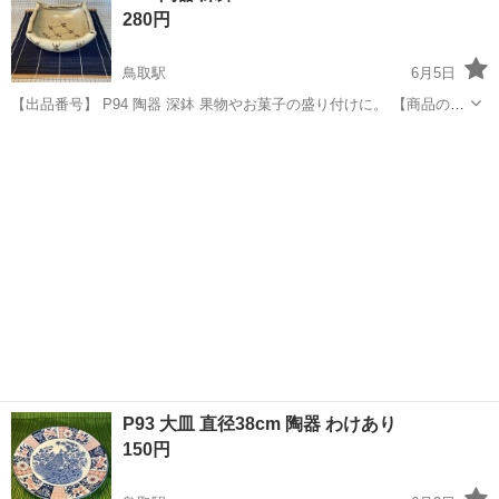
280円
♪《山口県山口市》 人気の工...
鳥取駅
6月5日
【出品番号】 P94 陶器 深鉢 果物やお菓子の盛り付けに。 【商品の状
態】目立った傷や汚れはありませんが、中古品であることをご理解の
鳥取
鳥取市
鳥取駅
食器
上ご購入ください。 P70〜74、G77〜86、G88、G89以外の他商品と
まとめて...
P93 大皿 直径38cm 陶器 わけあり
150円