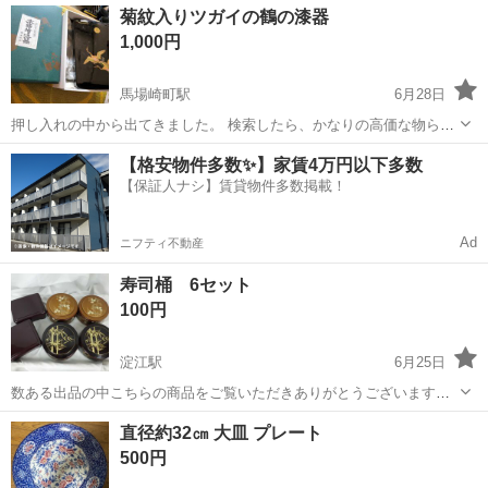
鳥取
鳥取市
鳥取駅
食器
奥行き
菊紋入りツガイの鶴の漆器
別途送料の実費をご負担いただく形になりますが、...
1,000円
馬場崎町駅
6月28日
押し入れの中から出てきました。 検索したら、かなりの高価な物らし
いです。
鳥取
境港市
馬場崎町駅
食器
漆器
【格安物件多数✨】家賃4万円以下多数
【保証人ナシ】賃貸物件多数掲載！
Ad
ニフティ不動産
寿司桶 6セット
100円
淀江駅
6月25日
数ある出品の中こちらの商品をご覧いただきありがとうございます。
＊土曜日の午前中は事前に連絡を頂けましたら対応するように致しま
鳥取
米子市
淀江駅
食器
直径約32㎝ 大皿 プレート
す 土曜日の午後、日曜日、祝日は対応いたしかねますのでよろしくお
500円
願いいたします ＊仕事の...