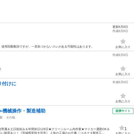
更新8月8日
作成8月8日
に。 使用回数数回ですが、一見気づかないスレがある可能性はあります。
お気に入り
作成8月8日
)
お気に入り
作成8月8日
り付けに
お気に入り
≫機械操作・製造補助
提携サイト
駅
その他
1
専属＆土日祝休み＆年間休日128日★クリーンルーム内作業★マイカー通勤OK＆
い制度あり！《茨城県常陸大宮市》 人気の工場のお仕事 ◇コネクタ製造工...
お気に入り