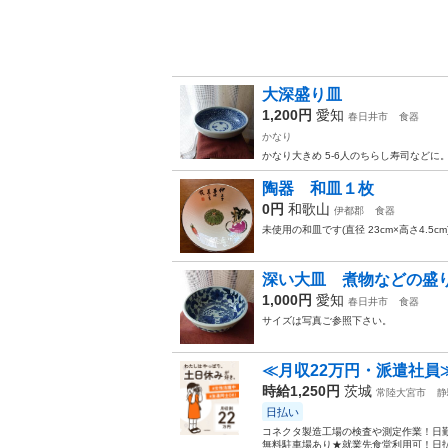
大深盛り皿
1,200円
愛知
春日井市
食器
かなり
かなり大きめ 5-6人のちらし寿司など
陶器 和皿１枚
0円
和歌山
伊都郡
食器
未使用の和皿です(直径 23cm×高さ4.5cm
深い大皿 煮物などの盛
1,000円
愛知
春日井市
食器
サイズは写真ご参照下さい。
≪月収22万円・派遣社員
時給1,250円
茨城
常陸大宮市
静
日払い
コネクタ製造工場の検査や測定作業！日勤
無料駐車場あり★就業先食堂利用可！日払