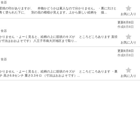
食器
万里焼の印がありますが、 本物かどうかは素人なので分かりません。 ・裏に欠けと
青く塗られた下に、 別の花の模様が見えます。上から新しい絵柄を 描...
お気に入り
更新8月8日
作成8月8日
食器
かりません ・よーく見ると、絵柄の上に筋状のキズが ところどころあります 直径
キロ （寸法はおおよそです） 八王子市南大沢地区まで取り...
お気に入り
更新8月8日
作成8月8日
食器
かりません ・よーく見ると、絵柄の上に筋状のキズが ところどころあります ・裏
 高さ6.8センチ 重さ3.3キロ （寸法はおおよそです）...
お気に入り