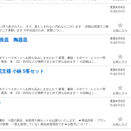
更新8月8日
作成8月8日
 ・使用に伴う多少のスレ、キズ、落としきれない汚れなどございます ・詳細は現地でご確
ご了承願います ※中古品のため、状態につい...
お気に入り
更新8月8日
山 長皿 陶器皿
作成8月8日
モティースポットへお持ち込みしませんか？ 家電、趣味・スポーツ・レジャー用
具、本、CD・DVDなどが無料でまとめて持ち込めます！ ※詳細はこ...
お気に入り
更新8月8日
桃花文様 小鉢 5客セット
作成8月8日
モティースポットへお持ち込みしませんか？ 家電、趣味・スポーツ・レジャー用
具、本、CD・DVDなどが無料でまとめて持ち込めます！ ※詳細はこ...
お気に入り
更新8月8日
ト
作成8月8日
蘭社 小皿の新品・未使用５個セットをお譲りいたします。 ■ 商品内容 ・ブラン
の状態・一度も使用していない新品未使用品です ■ お取引について ...
お気に入り