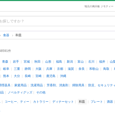
地元の掲示板 ジモティー
食器
和皿
48591件
青森
岩手
宮城
秋田
山形
福島
新潟
富山
石川
福井
山
岐阜
三重
静岡
大阪
兵庫
京都
滋賀
奈良
和歌山
鳥取
熊本
大分
長崎
宮崎
鹿児島
沖縄
調理器具
家庭用品
洗濯用品
芳香剤、消臭剤
掃除用具
防災、セキュリテ
用品
ノベルティグッズ
その他
ス
コーヒー、ティー
カトラリー
ディナーセット
和皿
プレート
酒器
料