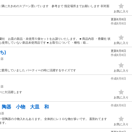
径 隣に大きめのスプーン置いています 参考まで 指定場所までお願いします 非対面
お気に入り
更新8月8日
作成8月8日
蘭社 お皿の新品・未使用５個セットをお譲りいたします。 ■ 商品内容 ・香蘭社 状
使用していない新品未使用品です ■ お取引について ・梱包：箱...
お気に入り
更新8月8日
ち)
作成8月8日
食器
事に愛用していました パーティーの時に活躍するサイズです
お気に入り
作成8月8日
食器
ィーに大活躍します
お気に入り
作成8月8日
陶器 小物 大皿 和
食器
一部陶器の小物入れもあります。 全体的にレトロな物が多いです。 蓋割れてます
ます。
お気に入り