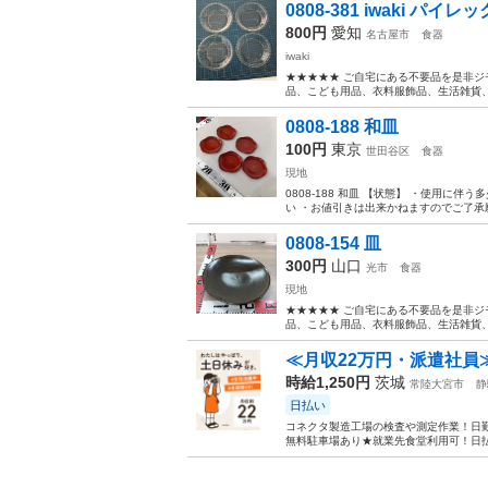
0808-381 iwaki パ
800円
愛知
名古屋市
食器
iwaki
★★★★★ ご自宅にある不要品を是非ジ
品、こども用品、衣料服飾品、生活雑貨、家
0808-188 和皿
100円
東京
世田谷区
食器
現地
0808-188 和皿 【状態】 ・使用
い ・お値引きは出来かねますのでご了承願
0808-154 皿
300円
山口
光市
食器
現地
★★★★★ ご自宅にある不要品を是非ジ
品、こども用品、衣料服飾品、生活雑貨、家
≪月収22万円・派遣社員
時給1,250円
茨城
常陸大宮市
静
日払い
コネクタ製造工場の検査や測定作業！日勤
無料駐車場あり★就業先食堂利用可！日払