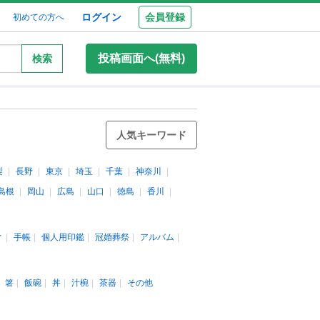
ログイン
会員登録
初めての方へ
投稿画面へ(無料)
検索
人気キーワード
梨
長野
東京
埼玉
千葉
神奈川
島根
岡山
広島
山口
徳島
香川
ィ
手帳
個人用印鑑
冠婚葬祭
アルバム
箸
飯碗
丼
汁椀
茶器
その他