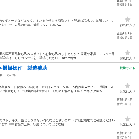
更新8月8日
作成8月8日
】 ・致命的なダメージなどはなく、まだまだ使える商品です ・詳細は現地でご確認ください
ます ※中古品のため、状態についてはご...
お気に入り
更新8月8日
作成8月8日
田谷区不要品持ち込みスポットへお持ち込みしませんか？ 家電や家具、レジャー用
はこちらのページをご確認ください。 https://jmt...
お気に入り
≫機械操作・製造補助
提携サイト
駅
その他
専属＆土日祝休み＆年間休日128日★クリーンルーム内作業★マイカー通勤OK＆
い制度あり！《茨城県常陸大宮市》 人気の工場のお仕事 ◇コネクタ製造工...
お気に入り
更新8月8日
作成8月8日
伴う多少のスレ、キズ、落としきれない汚れなどございます ・詳細は現地でご確認ください
ます ※中古品のため、状態についてはご理解...
お気に入り
更新8月8日
作成8月8日