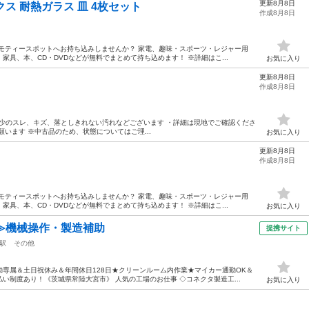
更新8月8日
イレックス 耐熱ガラス 皿 4枚セット
作成8月8日
モティースポットへお持ち込みしませんか？ 家電、趣味・スポーツ・レジャー用
具、本、CD・DVDなどが無料でまとめて持ち込めます！ ※詳細はこ...
お気に入り
更新8月8日
作成8月8日
に伴う多少のスレ、キズ、落としきれない汚れなどございます ・詳細は現地でご確認くださ
います ※中古品のため、状態についてはご理...
お気に入り
更新8月8日
作成8月8日
モティースポットへお持ち込みしませんか？ 家電、趣味・スポーツ・レジャー用
具、本、CD・DVDなどが無料でまとめて持ち込めます！ ※詳細はこ...
お気に入り
≫機械操作・製造補助
提携サイト
駅
その他
専属＆土日祝休み＆年間休日128日★クリーンルーム内作業★マイカー通勤OK＆
い制度あり！《茨城県常陸大宮市》 人気の工場のお仕事 ◇コネクタ製造工...
お気に入り