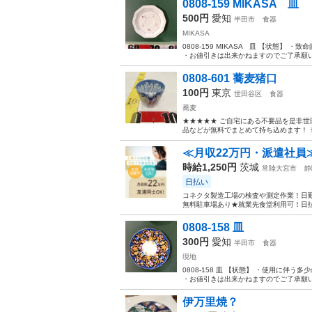
0808-159 MIKASA 皿
500円
愛知
半田市
食器
MIKASA
0808-159 MIKASA 皿 【状態
・お値引きは出来かねますのでご了承願い
0808-601 蕎麦猪口
100円
東京
世田谷区
食器
蕎麦
★★★★★ ご自宅にある不要品を是非世
品などが無料でまとめて持ち込めます！ ※詳細
≪月収22万円・派遣社員
時給1,250円
茨城
常陸大宮市
静
日払い
コネクタ製造工場の検査や測定作業！日勤
無料駐車場あり★就業先食堂利用可！日払
0808-158 皿
300円
愛知
半田市
食器
現地
0808-158 皿 【状態】 ・使用に
・お値引きは出来かねますのでご了承願い
伊万里焼？