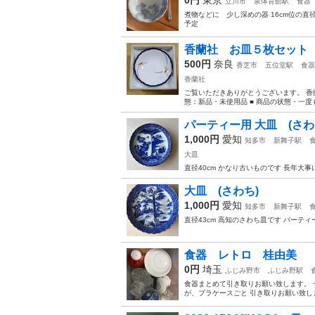
立川市
泉体育館駅
食器
煮物などに 少し深めの器 16cm位の直
予定
香蘭社 お皿５枚セット
500円
奈良
香芝市
五位堂駅
食器
香蘭社
ご覧いただきありがとうございます。 香
態：新品・未使用品 ■ 商品の状態・一度も
パーティー用 大皿 (さわ
1,000円
愛知
知多市
新舞子駅
大皿
直径40cm かなり古いものです 長年大
大皿 (さわち)
1,000円
愛知
知多市
新舞子駅
直径43cm 高知のさわち皿です パーテ
食器 レトロ 桂由美 
0円
埼玉
ふじみ野市
ふじみ野駅
食器まとめて引き取りお願い致します。 
が、プラケースごと 引き取りお願い致し