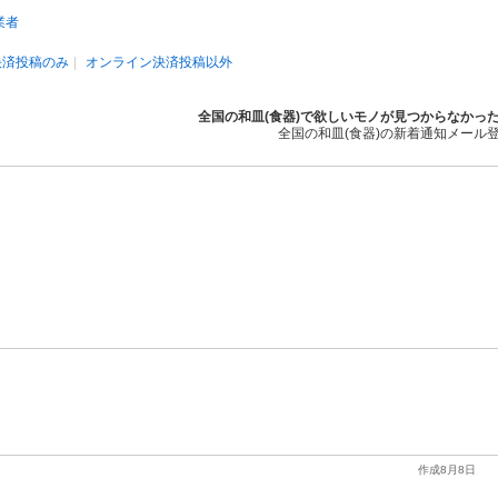
業者
決済投稿のみ
オンライン決済投稿以外
全国の和皿(食器)で欲しいモノが見つからなかっ
全国の和皿(食器)の新着通知メール
作成8月8日