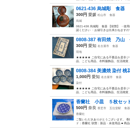
0621-436 烏城彫 食器
300円
愛媛
松山市
食器
烏城
0621-436 烏城彫 食器 【状態】
認ください ・お値引きは出来かねますので
0808-387 有田焼 乃
300円
愛知
名古屋市
食器
現地
★★★★★ ご自宅にある不要品を是非ジ
品、こども用品、衣料服飾品、生活雑貨、家
0808-384 美濃焼 染付 
1,000円
愛知
名古屋市
食器
染付
★★★★★ ご自宅にある不要品を是非ジ
品、こども用品、衣料服飾品、生活雑貨、家
香蘭社 小皿 ５枚セッ
500円
奈良
香芝市
五位堂駅
食器
香蘭社
ご覧いただきありがとうございます。 香
ド：香蘭社 状態：新品・未使用品 ■ 商品