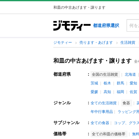
和皿の中古あげます・譲ります
都道府県選択
ジモティー
売ります・あげます
生活雑貨
和皿の中古あげます・譲ります
全
都道府県
：
全国の生活雑貨
北海道
茨城
栃木
群馬
愛知
愛媛
高知
福岡
佐賀
ジャンル
：
全ての生活雑貨
食器
年中行事用品
ラッピング
サブジャンル
：
全ての食器
コップ、グラ
価格帯
：
全ての和皿の価格帯
無