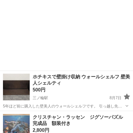
は...
ホチキスで壁掛け収納 ウォールシェルフ 壁美
人シェルティ
500円
三ノ輪駅
8月7日
5年ほど前に購入した壁美人のウォールシェルフです。 引っ越し先で
不要になるので手放します。 【購入時価格】6000円ぐらい 【サイ
東京
台東区
三ノ輪駅
収納家具
クリスチャン・ラッセン ジグソーパズル
ズ】縦：20cm、横：50cm、奥行き：20cm （大体です） 【傷などの
完成品 額装付き
状態】とくに目立った...
2,800円