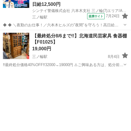
日給12,500円
シンテイ警備株式会社 六本木支社 三ノ輪(7)エリア/A3203200117
7月24日
提携サイト
三ノ輪駅
◆ ◆ ＼夜勤のお仕事！／六本木ヒルズの"夜間"を守ろう！高日給
START！ アノ憧れの＼六本木エリア／でのお仕事！ 夜間の巡回・警
東京
台東区
三ノ輪駅
警備員
【最終処分8/6まで!!】北海道民芸家具 食器棚
備をお任せ♪ 4時間の休憩があるから 夜勤専属でも無理なく働けます◎
【F01025】
＼未経験スタート...
19,000円
三ノ輪駅
8月4日
‼️最終処分価格40%OFF‼️32000→19000円 ⚠️ご興味ある方は、処分前の
8月6日までにご連絡ください。 北海道民芸家具 HOKUMIN 食器棚 ⚠️
東京
荒川区
三ノ輪駅
収納家具
民芸
天板にガムテープがついている箇所あり。（掲載できる写真の...