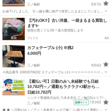
三ノ輪駅
8月7日
お値下げしました。 引っ越を機に納戸で保管したままにしていまし
た。 フレーム・壁掛け用紐付き。 フレームを外してパズルを出して見
東京
台東区
三ノ輪駅
オフィス用家具
フレーム
【汚れOK‼️】古い洋服、一袋まるまる買取し
た訳ではないので、パズル自体のサイズは不明ですがこのサイズから
ます✨
憶測するにピース数は30...
状態が悪くてもOK！最大限買取します
Ad
プリフラ
カフェテーブル (小) ※残2
4,000円
三ノ輪駅
8月6日
※商品番号 100030706202 カフェテーブル (小) ㅁㅁㅁㅁㅁㅁㅁㅁㅁㅁ
ㅁㅁㅁㅁㅁㅁㅁㅁ お取引の際は［商品番号・お渡し日時］をお知らせ
東京
台東区
三ノ輪駅
テーブル
【週払い可】日勤のみ＼未経験でも日給
ください。 ※状況によりお渡し日時がご希望に添えない場合が...
10,782円～／通勤もラクラク×3駅から…
日給10,782円
シンテイ警備株式会社 六本木支社 三ノ輪(15)エリア/A3203200117
7月24日
提携サイト
三ノ輪駅
◆ ◆ ＼日勤のみ！／アノ！表参道ヒルズで働こう♪駅チカで通勤にも