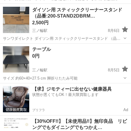
便利な好立地 表参道ヒルズの安全を守るお仕事！ 3パターンの勤務時
東京
台東区
三ノ輪駅
警備員
ダイソン用 スティッククリーナースタンド
間のいずれも 21:00まで＆2hの休憩があるから しっかり休めて負担少
（品番:200-STAND2DBRM…
なめです♪ ＼...
2,500円
三ノ輪駅
8月6日
サンワダイレクト ダイソン用 スティッククリーナースタンド （品
番:200-STAND2DBRM／木目ブラウン） ■新品・未開封です 購入した
東京
台東区
三ノ輪駅
その他
テーブル
ものの結局設置せず、 箱を開けないまま保管していました。 定価
0円
6,980円（送料...
三ノ輪駅
8月5日
サイズ 約60×40×27.5 cm 脚折りたたみ可能
東京
台東区
三ノ輪駅
テーブル
折りたたみ
【求】ジモティーに出せない健康器具
状態が悪くてもOK！最大限買取します
Ad
プリフラ
【30%OFF!!】【未使用品!!】無印良品 リビ
ングでもダイニングでもつかえ…