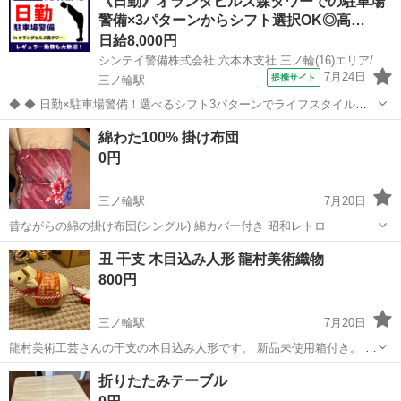
《日勤》オランダヒルズ森タワーでの駐車場
警備×3パターンからシフト選択OK◎高…
日給8,000円
シンテイ警備株式会社 六本木支社 三ノ輪(16)エリア/A3203200117
7月24日
提携サイト
三ノ輪駅
◆ ◆ 日勤×駐車場警備！選べるシフト3パターンでライフスタイルに
合わせやすい 《神谷町駅徒歩3分》 オランダヒルズ森タワーの駐車場
東京
台東区
三ノ輪駅
警備員
綿わた100% 掛け布団
で 車両の案内・誘導をお任せ◎ 15:00までのシフトもあるからプライ
0円
ベートも大事にでき...
三ノ輪駅
7月20日
昔ながらの綿の掛け布団(シングル) 綿カバー付き 昭和レトロ
東京
荒川区
三ノ輪駅
寝具
丑 干支 木目込み人形 龍村美術織物
800円
三ノ輪駅
7月20日
龍村美術工芸さんの干支の木目込み人形です。 新品未使用箱付き。 と
てもよくできていています。
東京
台東区
三ノ輪駅
インテリア雑貨/小物
折りたたみテーブル