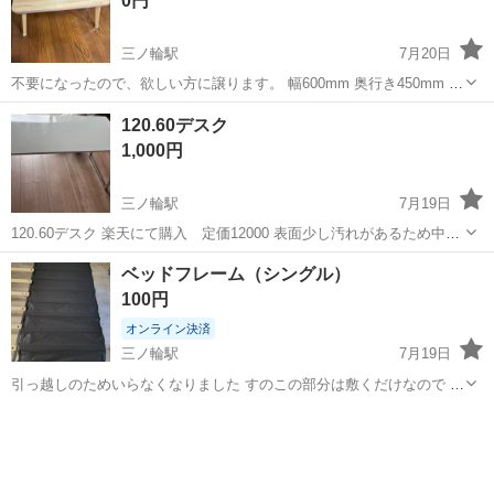
0円
三ノ輪駅
7月20日
不要になったので、欲しい方に譲ります。 幅600mm 奥行き450mm 高
さ290mm
東京
荒川区
三ノ輪駅
家具
折りたたみ
120.60デスク
1,000円
三ノ輪駅
7月19日
120.60デスク 楽天にて購入 定価12000 表面少し汚れがあるため中古
品であることご理解いただける方でお願いいたします
東京
荒川区
三ノ輪駅
テーブル
ベッドフレーム（シングル）
100円
オンライン決済
三ノ輪駅
7月19日
引っ越しのためいらなくなりました すのこの部分は敷くだけなので 組
み立ても簡単です 解体済みです よろしくお願いします
東京
台東区
三ノ輪駅
ベッド