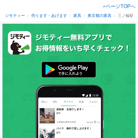
ページTOPへ
ジモティー
売ります・あげます
家具
東京都の家具
三ノ輪駅の