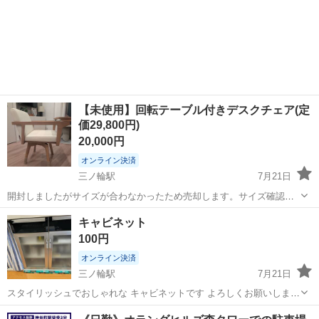
【未使用】回転テーブル付きデスクチェア(定
価29,800円)
20,000円
オンライン決済
三ノ輪駅
7月21日
開封しましたがサイズが合わなかったため売却します。サイズ確認の
ために開封しましたが未使用です。ダンボールなどの包装はありませ
東京
荒川区
三ノ輪駅
椅子
デスク
キャビネット
ん。 こちらの商品になります。 https://www.tac-interior.com/v...
100円
オンライン決済
三ノ輪駅
7月21日
スタイリッシュでおしゃれな キャビネットです よろしくお願いしま
す。
東京
台東区
三ノ輪駅
収納家具