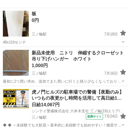
板
0円
三ノ輪駅
7月18日
48x110センチ
東京
台東区
三ノ輪駅
オフィス用家具
新品未使用 ニトリ 伸縮するクローゼット
吊り下げハンガー ホワイト
1,000円
三ノ輪駅
7月16日
最初に2つ買い求め、追加でまた買いに行くと残り少なくなっており、
まとめていくつか購入しましたが結局余ってしまいました。 ハシゴの
東京
台東区
三ノ輪駅
収納家具
ニトリ
虎ノ門ヒルズの駐車場での警備【夜勤のみ】
ようなものをハンガーパイプに引っかけ、円柱状の棒を差し込むだけ
いつもの夜更かし時間を活用して高日給1…
ですぐ使えます。 幅も高さも好...
日給14,067円
シンテイ警備株式会社 六本木支社 三ノ輪(19)エリア/A3203200117
7月24日
提携サイト
三ノ輪駅
◆ ◆ ＜未経験でも大歓迎＞基本的に未経験でも始めやすい！徹底サポ