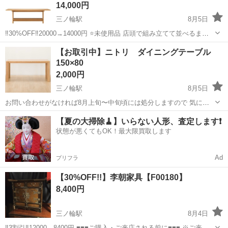
14,000円
三ノ輪駅
8月5日
‼️30%OFF‼️20000→14000円 ⭐️未使用品 店頭で組み立てて並べるまで
箱に入っていた未使用の品です。 ■■■ご購入・ご来店される前に■■■
東京
荒川区
三ノ輪駅
テーブル
【お取引中】ニトリ ダイニングテーブル
お電話でのお問い合わせの際は、【F+++++】の管理番号をお伝...
150×80
2,000円
三ノ輪駅
8月5日
お問い合わせがなければ8月上旬〜中旬頃には処分しますので 気にな
る方はお問い合わせくださいませ！ 製品名・ブランド: ニトリの「DT
東京
台東区
三ノ輪駅
テーブル
【夏の大掃除🧹】いらない人形、査定します❗️
コネクト 150」 素材・サイズ: 天然木化粧繊維板（MDF）を使用し、
状態が悪くてもOK！最大限買取します
幅1500mm、...
Ad
プリフラ
【30%OFF!!】李朝家具【F00180】
8,400円
三ノ輪駅
8月4日
‼️3割引‼️12000→8400円 ■■■ご購入・ご来店される前に■■■ ※ご来店