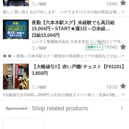
三ノ輪駅
7月9日
新しく買い替えるので出します。 ハゲてますけどその他の部品は壊れ
ていないです。 ハゲを気にしなければ問題なく使えます。 【希望取引
東京
台東区
三ノ輪駅
家具
夜勤【六本木駅スグ】未経験でも高日給
日時】7月12日 13時〜 取りに来れる方でお願いします ドタキャンし
15,004円～START★週3日～◎未経…
ない方、中古品のた...
日給15,004円
シンテイ警備株式会社 六本木支社 三ノ輪(5)エリア/A3203200117
7月24日
提携サイト
三ノ輪駅
◆ ◆ ＜夜勤＞六本木駅スグ！展望台や美術館エリアの巡回などのお仕
事をお任せ！ 21時スタートの夜勤だから 接客対応もなくストレスフリ
東京
台東区
三ノ輪駅
警備員
【大幅値引!!】赤い戸棚/ チェスト【F01101】
ー♪ 基本的に屋内勤務だから 天候に左右されず勤務することも可能！
3,850円
＼未経験スタート...
三ノ輪駅
7月7日
‼️大幅値引き‼️5000→3850円 ⚠️左右の側面ダメージ有り（写真4.5枚
目） ■■■ご購入・ご来店される前に■■■ お電話でのお問い合わせの際
東京
荒川区
三ノ輪駅
収納家具
店頭
は、【F+++++】の管理番号をお伝え頂けるとスムーズにご案内させ
て...