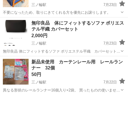
三ノ輪駅
7月23日
不要になったため、取りにきてくれる方を優先にお譲りします。
東京
千代田区
三ノ輪駅
ソファ
無印良品 体にフィットするソファ ポリエス
テル平織 カバーセット
2,000円
三ノ輪駅
7月23日
無印良品 体にフィットするソファ ポリエステル平織 カバーセット
ブラウン 商品サイズ：幅４５×奥行４５×高さ３３ｃｍ お客様の声
東京
台東区
三ノ輪駅
ソファ
体にフィットするソファ
新品未使用 カーテンレール用 レールラン
から生まれた体にフィットするソファを、約２０ｃｍコンパクトなサ
ナー 32個
イズにしました。本体は、流動...
50円
三ノ輪駅
7月22日
異なる形状のレールランナー16個入り×2袋。 買ったものの使いません
でした。
東京
台東区
三ノ輪駅
カーテン、ブラインド
ランナー