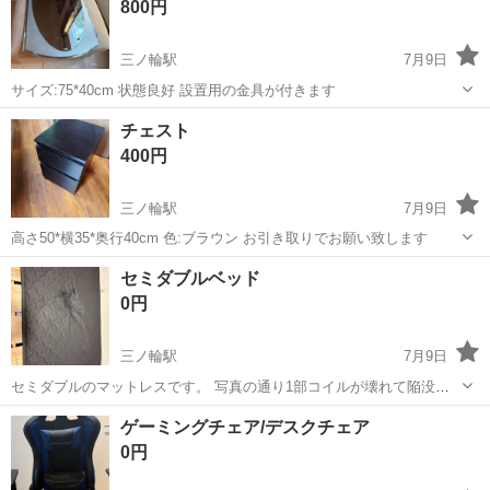
800円
三ノ輪駅
7月9日
サイズ:75*40cm 状態良好 設置用の金具が付きます
東京
台東区
三ノ輪駅
ミラー/鏡
TOTO
チェスト
400円
三ノ輪駅
7月9日
高さ50*横35*奥行40cm 色:ブラウン お引き取りでお願い致します
東京
台東区
三ノ輪駅
家具
チェスト
セミダブルベッド
0円
三ノ輪駅
7月9日
セミダブルのマットレスです。 写真の通り1部コイルが壊れて陥没し
てます 左右どちらかによれば問題ないですが、陥没部分は気になるか
東京
台東区
三ノ輪駅
寝具
セミダブル
ゲーミングチェア/デスクチェア
もです。 【希望取引日時】7月12日 12時〜 上記の条件に合わせてく
0円
ださる方を優先させて...