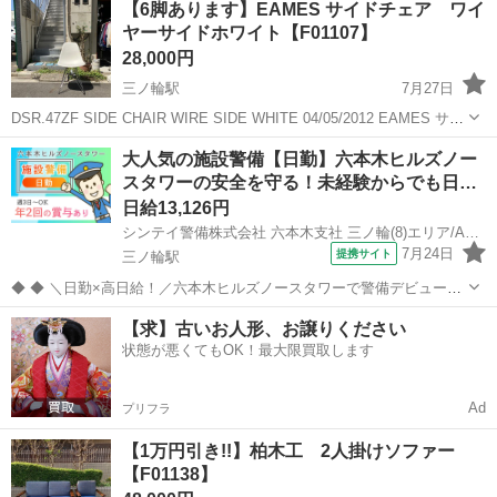
【6脚あります】EAMES サイドチェア ワイ
ミの状態異なります。 ■■■ご購入・ご来店される前に■■■ お電...
ヤーサイドホワイト【F01107】
28,000円
三ノ輪駅
7月27日
DSR.47ZF SIDE CHAIR WIRE SIDE WHITE 04/05/2012 EAMES サイ
ドチェア ワイヤーサイド ホワイト イームズ ワイヤーベース ⚠️表
東京
荒川区
三ノ輪駅
椅子
店頭
大人気の施設警備【日勤】六本木ヒルズノー
示価格は1脚分です。 ⚠️全6脚あります。...
スタワーの安全を守る！未経験からでも日…
日給13,126円
シンテイ警備株式会社 六本木支社 三ノ輪(8)エリア/A3203200117
7月24日
提携サイト
三ノ輪駅
◆ ◆ ＼日勤×高日給！／六本木ヒルズノースタワーで警備デビューし
ませんか？ 大人気の施設警備♪綺麗な施設で働こう★ 六本木駅直結で
東京
台東区
三ノ輪駅
警備員
【求】古いお人形、お譲りください
通勤楽々♪ 休憩時間はたっぷり2h◎ 空調完備の快適環境で無理なく働
状態が悪くてもOK！最大限買取します
ける！ ＼未経験ス...
Ad
プリフラ
【1万円引き!!】柏木工 2人掛けソファー
【F01138】