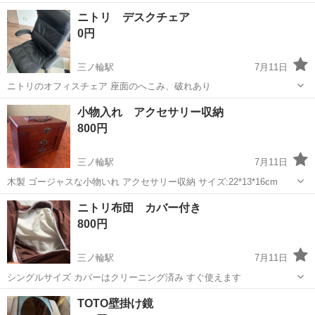
ート体制♪ 虎ノ門ヒルズで働こう☆ 21:00スタートの夜勤専属◎ 夜勤
東京
台東区
三ノ輪駅
警備員
ニトリ デスクチェア
だからこその高日給でガンガン稼げる！ なのにシンプル業務で負担少
0円
なめ♪ ＼未経験...
三ノ輪駅
7月11日
ニトリのオフィスチェア 座面のへこみ、破れあり
東京
台東区
三ノ輪駅
オフィス用家具
小物入れ アクセサリー収納
800円
三ノ輪駅
7月11日
木製 ゴージャスな小物いれ アクセサリー収納 サイズ:22*13*16cm
東京
台東区
三ノ輪駅
インテリア雑貨/小物
木製
ニトリ布団 カバー付き
800円
三ノ輪駅
7月11日
シングルサイズ カバーはクリーニング済み すぐ使えます
東京
台東区
三ノ輪駅
寝具
TOTO壁掛け鏡