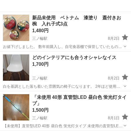
新品未使用 ベトナム 漆塗り 蓋付きお
椀 入れ子式3点
1,480円
三ノ輪駅
8月2日
お値下げしました。 数年前購入し、自宅食器棚で保管していたもので
す。 魚が描かれたカラフルな漆塗りの蓋付き容器3点が入れ子式に収
東京
台東区
三ノ輪駅
オフィス用家具
容器
どのインテリアにも合うオシャレなイス
納されています。 実際にお椀として使用するとしたらお菓子入れ、ま
1,700円
たは観賞用だと思います...
三ノ輪駅
8月2日
白を基調とした落ち着いた雰囲気の椅子になります。 2年ほど使用し
ましたが特に汚れもキズもありません。
東京
台東区
三ノ輪駅
椅子
イス
「未使用 40形 直管型LED 昼白色 蛍光灯タイ
プ」
1,500円
三ノ輪駅
8月1日
【未使用】直管型LED 40形 昼白色 蛍光灯タイプ 未使用の直管型LED