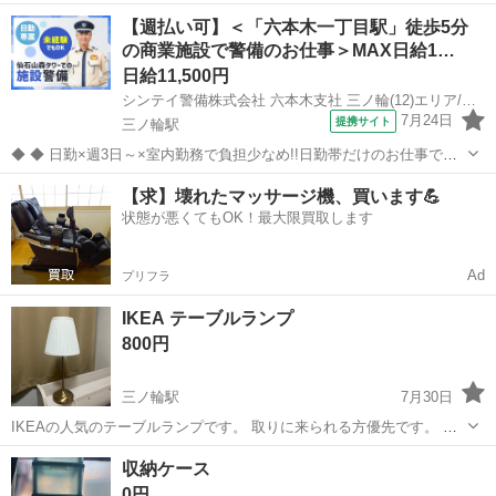
ります(写真4枚目)が、大きなキズ・へこみはありません。 カラーボッ
東京
台東区
三ノ輪駅
収納家具
カラボ
【週払い可】＜「六本木一丁目駅」徒歩5分
クス Nカラボ 3段(ホワイトウォッシュ) https://www.nitori-n...
の商業施設で警備のお仕事＞MAX日給1…
日給11,500円
シンテイ警備株式会社 六本木支社 三ノ輪(12)エリア/A3203200117
7月24日
提携サイト
三ノ輪駅
◆ ◆ 日勤×週3日～×室内勤務で負担少なめ!!日勤帯だけのお仕事で
す！ 4パターンのシフトがあるから ライフスタイルに合わせて働ける♪
東京
台東区
三ノ輪駅
警備員
【求】壊れたマッサージ機、買います💪
休憩時間2.5～3hでゆっくり休めます◎ シフト自己申告制でプライベ
状態が悪くてもOK！最大限買取します
ートと両立バッ...
Ad
プリフラ
IKEA テーブルランプ
800円
三ノ輪駅
7月30日
IKEAの人気のテーブルランプです。 取りに来られる方優先です。 最
大: 75 W 高さ: 55 cm ベースの直径: 15 cm シェードの直径: 22 cm コ
東京
台東区
三ノ輪駅
照明器具
ランプ
収納ケース
ードの長さ: 203 cm
0円