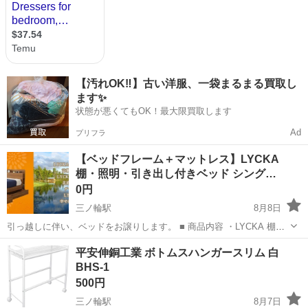
【汚れOK‼️】古い洋服、一袋まるまる買取し
ます✨
状態が悪くてもOK！最大限買取します
Ad
プリフラ
【ベッドフレーム＋マットレス】LYCKA
棚・照明・引き出し付きベッド シング…
0円
三ノ輪駅
8月8日
引っ越しに伴い、ベッドをお譲りします。 ■ 商品内容 ・LYCKA 棚照
明引き出し付きベッド シングル／ブラウン ・高密度ポケットコイル
東京
台東区
三ノ輪駅
ベッド
フレーム
平安伸銅工業 ボトムスハンガースリム 白
マットレス シングル nerucoオリジナル「ベッドコンシェルジュ」
BHS-1
シリーズ ...
500円
三ノ輪駅
8月7日