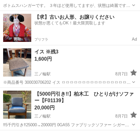
ボトムスハンガーです。 ３年ほど使用してますが、状態は綺麗です。
分解してしまったので、組み立てに六角レンチが必要です。
東京
台東区
三ノ輪駅
収納家具
【求】古いお人形、お譲りください
状態が悪くてもOK！最大限買取します
Ad
プリフラ
イス ※残3
1,600円
三ノ輪駅
8月7日
※商品番号 300030706202 イス ㅁㅁㅁㅁㅁㅁㅁㅁㅁㅁㅁㅁㅁㅁㅁㅁㅁ
ㅁ お取引の際は［商品番号・お渡し日時］をお知らせください。 ※状
東京
台東区
三ノ輪駅
椅子
商品
【5000円引き!!】柏木工 ひとりがけソファ
況によりお渡し日時がご希望に添えない場合がございます。 ...
ー【F01139】
20,000円
三ノ輪駅
8月7日
‼️5千円引き‼️25000→20000円 0GA55 ファブリックソファー シガーロ
⭐️クッションに多少使用感（毛玉）ありますが、目立つシミなどは無く
東京
荒川区
三ノ輪駅
ソファ
ソファー
比較的状態良好です。 写真では伝わりにくいですが、クッションの柄