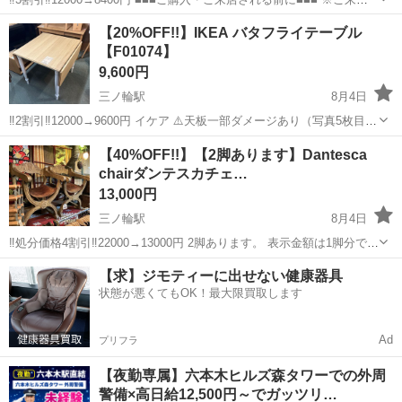
前に必ず在庫の確認のメッセージ or 電話をお願い致します。 ※メッ
東京
荒川区
三ノ輪駅
インテリア雑貨/小物
李朝家具
【20%OFF!!】IKEA バタフライテーブル
セージやご連絡なしにご来店された場合ご対応出来かねる場合があ
【F01074】
り...
9,600円
三ノ輪駅
8月4日
‼️2割引‼️12000→9600円 イケア ⚠️天板一部ダメージあり（写真5枚目）
■■■ご購入・ご来店される前に■■■ お電話でのお問い合わせの際は、
東京
荒川区
三ノ輪駅
テーブル
店頭
【40%OFF!!】【2脚あります】Dantesca
【F+++++】の管理番号をお伝え頂けるとスムーズにご案内させ...
chairダンテスカチェ…
13,000円
三ノ輪駅
8月4日
‼️処分価格4割引‼️22000→13000円 2脚あります。 表示金額は1脚分で
す。 1脚からご購入いただけます。 ■■■ご購入・ご来店される前に
東京
荒川区
三ノ輪駅
椅子
店頭
【求】ジモティーに出せない健康器具
■■■ お電話でのお問い合わせの際は、【F+++++】の管理番号をお...
状態が悪くてもOK！最大限買取します
Ad
プリフラ
【夜勤専属】六本木ヒルズ森タワーでの外周
警備×高日給12,500円～でガッツリ…