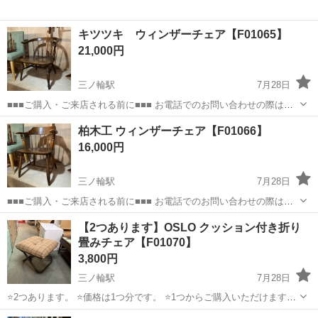
キツツキ ウィンザーチェア【F01065】
21,000円
三ノ輪駅
7月28日
■■■ご購入・ご来店される前に■■■ お電話でのお問い合わせの際は、
【F+++++】の管理番号をお伝え頂けるとスムーズにご案内させて頂け
東京
荒川区
三ノ輪駅
椅子
ウィンザーチェア
柏木工 ウィンザーチェア【F01066】
ます。 【管理番号】 【F01065】 ※お品物は店頭ではなく少し離れた
16,000円
倉庫にて...
三ノ輪駅
7月28日
■■■ご購入・ご来店される前に■■■ お電話でのお問い合わせの際は、
【F+++++】の管理番号をお伝え頂けるとスムーズにご案内させて頂け
東京
荒川区
三ノ輪駅
椅子
ウィンザーチェア
【2つあります】OSLO クッション付き折り
ます。 【管理番号】 【F01066】 ※お品物は店頭ではなく少し離れた
畳みチェア【F01070】
倉庫にて...
3,800円
三ノ輪駅
7月28日
⭐️2つあります。 ⭐️価格は1つ分です。 ⭐️1つからご購入いただけます。
オスロ ⚠️クッションにシミがあります。(例:写真5枚目) 3つそれぞれシ
東京
荒川区
三ノ輪駅
椅子
店頭