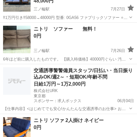
48,000円
三ノ輪駅
7月27日
‼️1万円引き‼️58000→48000円 型番: 0GA56 ファブリックソファー ⭐️ク
ッションに多少使用感（毛玉）ありますが、目立つシミなどは無く比
東京
荒川区
三ノ輪駅
ソファ
ソファー
ニトリ ソファー 無料！
較的状態良好です。 写真では伝わりにくいですが、クッションの柄は
0円
高...
三ノ輪駅
7月26日
6年ほど前に購入したものです。 【購入時価格】40000円ぐらい 汚れ
やシミ毛羽立ちが目立ちますので ご理解いただける方お願い致しま
東京
台東区
三ノ輪駅
ソファ
交通誘導警警備員スタッフ/日払い・当日振り
す。 本日中にお取引できる方を優先させていただきます。 場所は台東
込みOK/週2～・短期OK/年齢不問
区東浅草近辺ですが、...
日給1万円～1万2,000円
株式会社URK
東京都
スポンサー：求人ボックス
06月04日
【仕事内容】<はじめてでも安心!かんたんな交通誘導のお仕事> お願
いするのは、住宅街の工事現場で車や人を安全に誘導するお仕事で
アルバイト・パート
ニトリ ソファ 2人掛け ネイビー
す。 工事現場といっても、住宅街が多いので、交通量は少なめで落ち
0円
着いた環境。 しかも、複雑な片側交互通行...