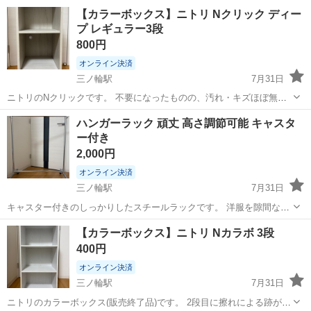
ライトです。 蛍光灯からの交換用として使えます。 【商品詳細】 ・
東京
台東区
三ノ輪駅
照明器具
LED
【カラーボックス】ニトリ Nクリック ディー
40形 ・昼白色 ・LED直管タイプ ・17W ・全光束2300lm ・50Hz...
プ レギュラー3段
800円
オンライン決済
三ノ輪駅
7月31日
ニトリのNクリックです。 不要になったものの、汚れ・キズほぼ無し
で綺麗なため、捨てずにお譲りしたいと思います。 商品のサイズやカ
東京
台東区
三ノ輪駅
収納家具
ハンガーラック 頑丈 高さ調節可能 キャスタ
ラー等、詳細はリンク先をご覧ください。 Nクリック ディープ レギュ
ー付き
ラー3段(ホワイトウォッ...
2,000円
オンライン決済
三ノ輪駅
7月31日
キャスター付きのしっかりしたスチールラックです。 洋服を隙間なく
掛けていても大丈夫でした。 大きなキズ・へこみやサビは見当たりま
東京
台東区
三ノ輪駅
収納家具
キャスター
【カラーボックス】ニトリ Nカラボ 3段
せん。 【サイズ】 W86/D43/H103.5〜171.5 ※両サイドに高さ調整用
400円
穴(12段...
オンライン決済
三ノ輪駅
7月31日
ニトリのカラーボックス(販売終了品)です。 2段目に擦れによる跡があ