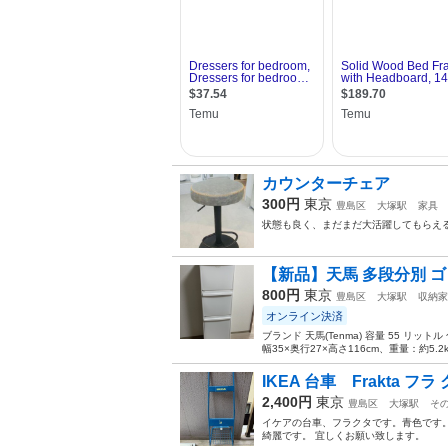
カウンターチェア
300円
東京
豊島区
大塚駅
家具
状態も良く、まだまだ大活躍してもらえ
【新品】天馬 多段分別 ゴミ
800円
東京
豊島区
大塚駅
収納家
オンライン決済
ブランド 天馬(Tenma) 容量 55 リット
幅35×奥行27×高さ116cm、重量：約5.2k
IKEA 台車 Frakta フラ
2,400円
東京
豊島区
大塚駅
そ
イケアの台車、フラクタです。青色です
綺麗です。 宜しくお願い致します。