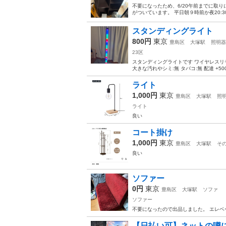
不要になったため、6/20午前までに取
がついています。 平日朝９時前か夜20:
スタンディングライト
800円
東京
豊島区
大塚駅
照明器
23区
スタンディングライトです ワイヤレスリモ
大きな汚れやシミ:無 タバコ:無 配達 +500
ライト
1,000円
東京
豊島区
大塚駅
照
ライト
良い
コート掛け
1,000円
東京
豊島区
大塚駅
そ
良い
ソファー
0円
東京
豊島区
大塚駅
ソファ
ソファー
不要になったので出品しました。 エレベ
【日払い可】ネットの噂に