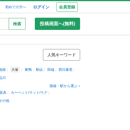
ログイン
会員登録
初めての方へ
投稿画面へ(無料)
検索
人気キーワード
池袋
大塚
巣鴨
駒込
田端
西日暮里
品川
路線・駅から選ぶ
器具
カーペット/マット/ラグ
その他