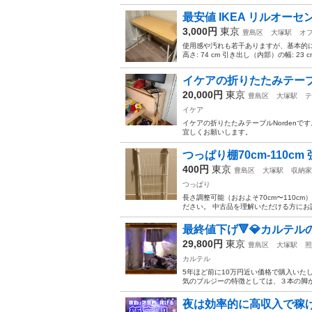
最安値 IKEA リルオー
3,000円
東京
豊島区
大塚駅
オ
使用感や汚れも若干ありますが、基本的には綺麗
高さ: 74 cm 引き出し（内部）の幅: 23 c
イケアの折りたたみテーブル
20,000円
東京
豊島区
大塚駅
テ
イケア
イケアの折りたたみテーブルNorden
宜しくお願いします。
つっぱり棚70cm-110c
400円
東京
豊島区
大塚駅
収納家
つっぱり
長さ調整可能（おおよそ70cm〜110c
ださい。 中古品を理解いただける方にお
最終値下げ🔻💎カルテ
29,800円
東京
豊島区
大塚駅
照
カルテル
5年ほど前に10万円近い価格で購入いたし
気のブルジーの特徴としては、３本の脚が
夜は効率的に高収入で稼げ