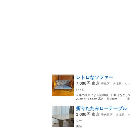
レトロなソファー
7,000円
東京
豊島区
大塚駅
ソ
レトロ
長年の使用による使用感、日焼けなどし
20cm たて55cm 高さ 前36cm 後6
折りたたみローテーブル
1,000円
東京
千代田区
大塚駅
ロー
美品