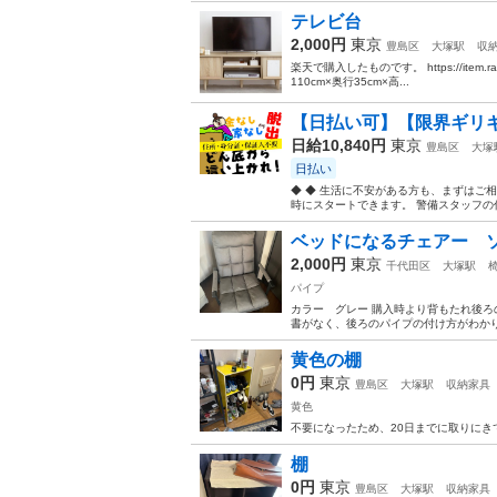
テレビ台
2,000円
東京
豊島区
大塚駅
収
楽天で購入したものです。 https://item.rakut
110cm×奥行35cm×高...
【日払い可】【限界ギリギ
日給10,840円
東京
豊島区
大塚
日払い
◆ ◆ 生活に不安がある方も、まずはご相
時にスタートできます。 警備スタッフの仕
ベッドになるチェアー 
2,000円
東京
千代田区
大塚駅
パイプ
カラー グレー 購入時より背もたれ後ろ
書がなく、後ろのパイプの付け方がわかり
黄色の棚
0円
東京
豊島区
大塚駅
収納家具
黄色
不要になったため、20日までに取りにき
棚
0円
東京
豊島区
大塚駅
収納家具