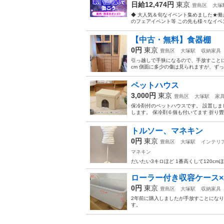
日給12,474円
東京
豊島区
大塚
◆ 大人気＆旬なイベント集めました★働
のフェアイベント等 この先も様々なイベン
【中古・無料】食器棚
0円
東京
豊島区
大塚駅
収納家具
引っ越しで手狭になるので、手放すことにいたし
cm 側面に多少の傷は見られますが、ずっ
ペットハウス
3,000円
東京
豊島区
大塚駅
家
保冷剤付のペットハウスです。 設置しま
します。 保冷剤６個も付いてます 折り
トルソー、マネキン
0円
東京
豊島区
大塚駅
インテリ
マネキン
だいたい3キロほど 1番高くして120cm
ローラー付き収容ケース×
0円
東京
豊島区
大塚駅
収納家具
2年前に購入しましたが手放すことになり
す。