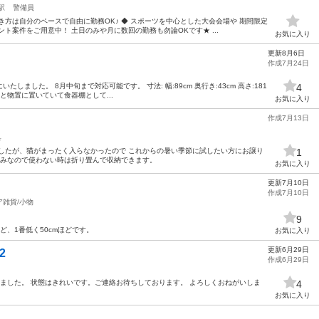
駅
警備員
き方は自分のペースで自由に勤務OK♪ ◆ スポーツを中心とした大会会場や 期間限定
ト案件をご用意中！ 土日のみや月に数回の勤務も勿論OKです★ ...
お気に入り
更新8月6日
作成7月24日
ました。 8月中旬まで対応可能です。 寸法: 幅:89cm 奥行き:43cm 高さ:181
4
と物置に置いていて食器棚として...
お気に入り
作成7月13日
具
したが、猫がまったく入らなかったので これからの暑い季節に試したい方にお譲り
1
畳みなので使わない時は折り畳んで収納できます。
お気に入り
更新7月10日
作成7月10日
ア雑貨/小物
9
ほど、1番低く50cmほどです。
お気に入り
更新6月29日
2
作成6月29日
ました。 状態はきれいです。ご連絡お待ちしております。 よろしくおねがいしま
4
お気に入り