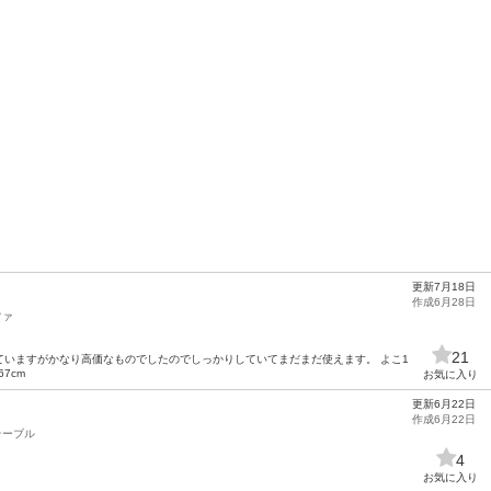
更新7月18日
作成6月28日
ファ
21
ていますがかなり高価なものでしたのでしっかりしていてまだまだ使えます。 よこ1
7cm
お気に入り
更新6月22日
作成6月22日
テーブル
4
お気に入り