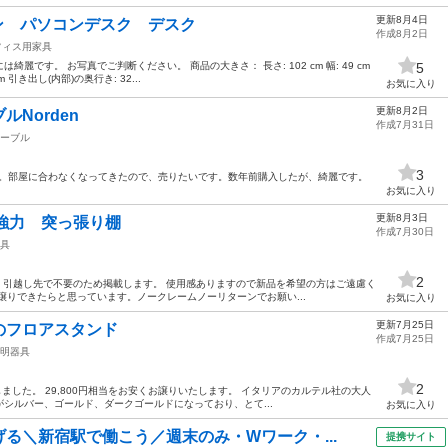
更新8月4日
セン パソコンデスク デスク
作成8月2日
フィス用家具
です。 お写真でご判断ください。 商品の大きさ： 長さ: 102 cm 幅: 49 cm
5
m 引き出し(内部)の奥行き: 32...
お気に入り
更新8月2日
Norden
作成7月31日
ーブル
3
です。部屋に合わなくなってきたので、売りたいです。数年前購入したが、綺麗です。
お気に入り
更新8月3日
m 強力 突っ張り棚
作成7月30日
具
2
m） 引越し先で不要のため掲載します。 使用感ありますので新品を希望の方はご遠慮く
譲りできたらと思っています。ノークレームノーリターンでお願い...
お気に入り
更新7月25日
ルのフロアスタンド
作成7月25日
明器具
2
ました。 29,800円相当をお安くお譲りいたします。 イタリアのカルテル社の大人
シルバー、ゴールド、ダークゴールドになっており、とて...
お気に入り
る＼新宿駅で働こう／週末のみ・Wワーク・...
提携サイト