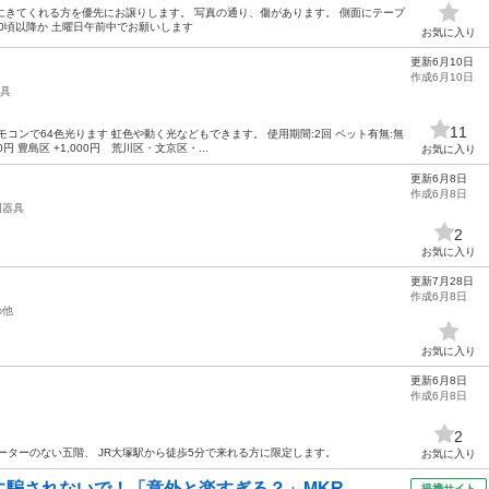
りにきてくれる方を優先にお譲りします。 写真の通り、傷があります。 側面にテープ
30頃以降か 土曜日午前中でお願いします
お気に入り
更新6月10日
作成6月10日
具
11
コンで64色光ります 虹色や動く光などもできます。 使用期間:2回 ペット有無:無
円 豊島区 +1,000円 荒川区・文京区・...
お気に入り
更新6月8日
作成6月8日
明器具
2
お気に入り
更新7月28日
作成6月8日
の他
お気に入り
更新6月8日
作成6月8日
2
ーターのない五階、 JR大塚駅から徒歩5分で来れる方に限定します。
お気に入り
騙されないで！「意外と楽すぎる？」MKR...
提携サイト