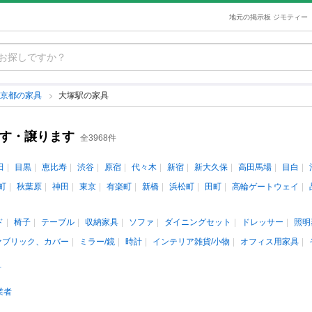
地元の掲示板 ジモティー
東京都の家具
大塚駅の家具
ます・譲ります
全3968件
田
目黒
恵比寿
渋谷
原宿
代々木
新宿
新大久保
高田馬場
目白
町
秋葉原
神田
東京
有楽町
新橋
浜松町
田町
高輪ゲートウェイ
ド
椅子
テーブル
収納家具
ソファ
ダイニングセット
ドレッサー
照明
ァブリック、カバー
ミラー/鏡
時計
インテリア雑貨/小物
オフィス用家具
料
業者