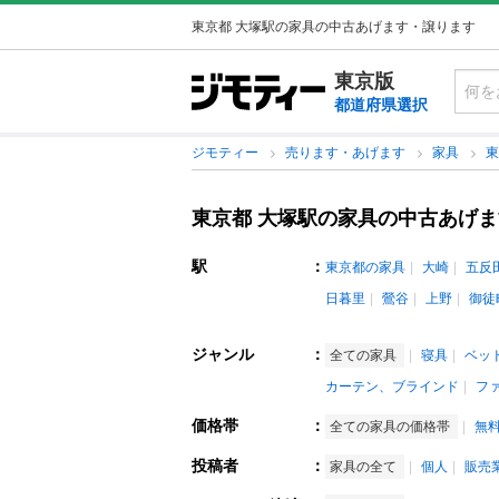
東京都 大塚駅の家具の中古あげます・譲ります
東京版
都道府県選択
ジモティー
売ります・あげます
家具
東京都 大塚駅の家具の中古あげ
駅
：
東京都の家具
大崎
五反
日暮里
鶯谷
上野
御徒
ジャンル
：
全ての家具
寝具
ベッ
カーテン、ブラインド
フ
価格帯
：
全ての家具の価格帯
無
投稿者
：
家具の全て
個人
販売