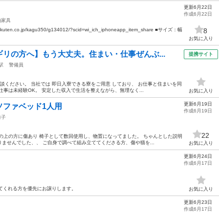
更新6月22日
作成6月22日
納家具
en.co.jp/kagu350/g134012/?scid=wi_ich_iphoneapp_item_share ■サイズ：幅
8
お気に入り
リの方へ】もう大丈夫。住まい・仕事ぜんぶ...
提携サイト
駅
警備員
談ください。 当社では 即日入寮できる寮をご用意 しており、 お仕事と住まいを同
事は未経験OK。 安定した収入で生活を整えながら、無理なく...
お気に入り
更新6月19日
ソファベッド1人用
作成6月19日
椅子
22
の上の方に傷あり 椅子として数回使用し、物置になってました。 ちゃんとした説明
ませんでした、、 ご自身で調べて組み立ててくださる方、傷や猫を...
お気に入り
更新6月24日
作成6月17日
てくれる方を優先にお譲りします。
お気に入り
更新6月23日
作成6月17日