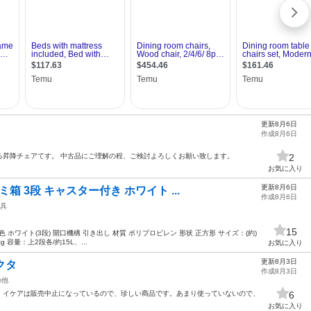
更新8月6日
作成8月6日
る昇降チェアてす。 中古品にご理解の程、ご検討よろしくお願い致します。
2
お気に入り
更新8月6日
箱 3段 キャスター付き ホワイト ...
作成8月6日
具
15
ル 色 ホワイト(3段) 開口機構 引き出し 材質 ポリプロピレン 形状 正方形 サイズ：(約)
g 容量：上2段各/約15L、...
お気に入り
更新8月3日
 クタ
作成8月3日
の他
。イケアは販売中止になっているので、珍しい商品です。あまり使っていないので、
6
お気に入り