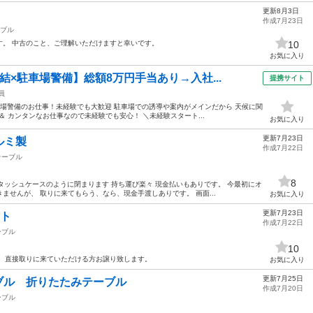
更新8月3日
作成7月23日
ブル
す。 中古のこと、ご理解いただけますと幸いです。
10
お気に入り
結×駐車場警備】総額8万円手当あり→入社...
提携サイト
員
車場警備のお仕事！未経験でも大歓迎 駐車場での誘導や案内がメインだから 天候に関
＆ カンタンなお仕事なので未経験でも安心！ ＼未経験スタート...
お気に入り
更新7月23日
ルミ製
作成7月22日
テーブル
8
アタッシュケースのように閉まります 持ち運び楽々 現金払いもありです。 今最初にオ
ませんが、 取りに来てもらう、なら、現金手渡しありです。 画面...
お気に入り
更新7月23日
ット
作成7月22日
ーブル
10
。 直接取りに来ていただける方お譲り致します。
お気に入り
更新7月25日
ーブル 折りたたみテーブル
作成7月20日
ーブル