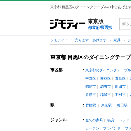
東京都 目黒区のダイニングテーブルの中古あげま
東京版
都道府県選択
ジモティー
売ります・あげます
家具
東京都 目黒区のダイニングテー
市区郡
：
東京都のダイニングテーブル
中野区
杉並区
豊島区
昭島市
調布市
町田市
多摩市
稲城市
羽村市
駅
：
竹橋駅
東京駅
町田駅
ジャンル
：
全ての家具
寝具
ベッド
カーテン、ブラインド
フ