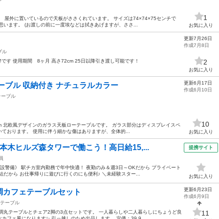
1
した。 屋外に置いているので天板がささくれています。 サイズは74×74×75センチで
います。 (お渡しの前に一度埃などは拭きあげますが、ささ...
お気に入り
更新7月26日
作成7月8日
ブル
です 使用期間 8ヶ月 高さ72cm 25日以降引き渡し可能です！
2
お気に入り
更新6月17日
ーブル 収納付き ナチュラルカラー
作成6月10日
テーブル
10
高さ40cm 北欧風デザインのガラス天板ローテーブルです。 ガラス部分はディスプレイスペ
ております。 使用に伴う細かな傷はありますが、全体的...
お気に入り
木ヒルズ森タワーで働こう！高日給15,...
提携サイト
員
設警備》 駅チカ室内勤務で年中快適！ 夜勤のみ＆週3日～OKだから プライベート
だから お仕事帰りに遊びに行くのにも便利♪ ＼未経験スター...
お気に入り
更新6月23日
調カフェテーブルセット
作成6月9日
テーブル
調丸テーブルとチェア2脚の3点セットです。 一人暮らしや二人暮らしにちょうど良
11
フェ風になります✨ 引っ越しのため出品します。 定価：39,9...