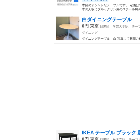
木目のオシャレなテーブルです。 定価は
木の天板にブルックリン風のスチール脚の
白ダイニングテーブル
0円
東京
目黒区
学芸大学駅
テー
ダイニング
ダイニングテーブル 白 写真にて状態ご
IKEA テーブル ブラック 
0円
東京
目黒区
祐天寺駅
テーブ