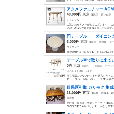
アクメファニチャー ACM
43,000円
東京
目黒区
西小山駅
ジャングル
ご覧いただきありがとうございます。 こ
OCKTOKYOが販売運営を行っています
円テーブル ダイニン
3,000円
東京
目黒区
神泉駅
テ
ダイニング
直径70cm 取りに来てもらえる方のみで
テーブル車で取りに来て
0円
東京
目黒区
中目黒駅
テーブ
よろしくお願いします
現在現場にいないのですが 購入したもの
す テーブルと長椅子のセットです 必要な方
目黒区引取 カリモク 集
13,000円
東京
目黒区
武蔵小山駅
集成材
受け渡し場所は三井のリパーク 下目黒５
000円で車でお届けします。 かなり年季