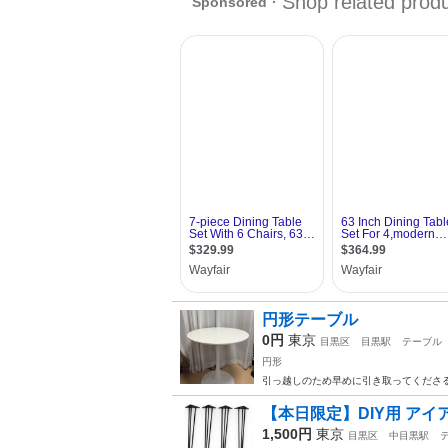
円形テーブル
0円
東京
目黒区
目黒駅
テーブル
円形
引っ越しのため早めに引き取ってくださる
【本日限定】DIY用 アイ
1,500円
東京
目黒区
中目黒駅