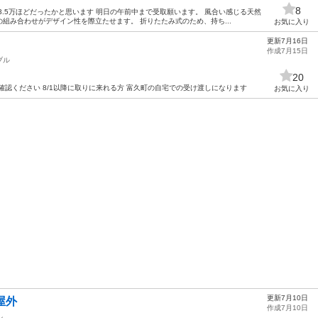
8
3.5万ほどだったかと思います 明日の午前中まで受取願います。 風合い感じる天然
組み合わせがデザイン性を際立たせます。 折りたたみ式のため、持ち...
お気に入り
更新7月16日
作成7月15日
ブル
20
確認ください 8/1以降に取りに来れる方 富久町の自宅での受け渡しになります
お気に入り
更新7月10日
屋外
作成7月10日
ル