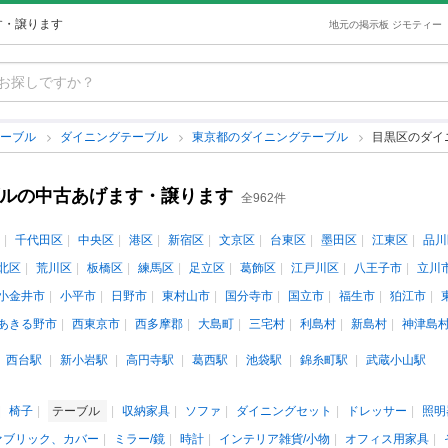
す・譲ります
地元の掲示板 ジモティー
テーブル
ダイニングテーブル
東京都のダイニングテーブル
目黒区のダイ
ブルの中古あげます・譲ります
全962件
千代田区
中央区
港区
新宿区
文京区
台東区
墨田区
江東区
品川
北区
荒川区
板橋区
練馬区
足立区
葛飾区
江戸川区
八王子市
立川
小金井市
小平市
日野市
東村山市
国分寺市
国立市
福生市
狛江市
あきる野市
西東京市
西多摩郡
大島町
三宅村
利島村
新島村
神津島
西台駅
新小岩駅
高円寺駅
葛西駅
池袋駅
錦糸町駅
武蔵小山駅
椅子
テーブル
収納家具
ソファ
ダイニングセット
ドレッサー
照明
ァブリック、カバー
ミラー/鏡
時計
インテリア雑貨/小物
オフィス用家具