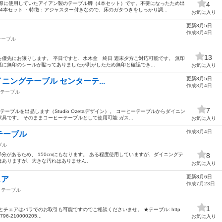
実際に使用していたアイアン製のテーブル脚（4本セット）です。不要になったため出
4
4本セット ・特徴：アジャスター付きなので、床のガタつきをしっかり調...
お気に入り
更新8月5日
作成8月4日
テーブル
13
優先にお譲りします。 平日ですと、水木金 終日 週末夕方ご対応可能です。 無印
に無印のシールが貼ってありましたが剥がしたため無印と確認でき...
お気に入り
更新8月5日
式ダイニングテーブル センターテ...
作成8月4日
テーブル
7
テーブルを出品します（Studio Ozetaデザイン）。 コーヒーテーブルからダイニン
です。 そのままコーヒーテーブルとして使用可能 ガス...
お気に入り
作成8月4日
テーブル
ブル
伸びる部分があるため、 150cmにもなります。 ある程度使用していますが、ダイニングテ
8
はありますが、大きな汚れはありません。
お気に入り
更新8月6日
ェア
作成7月23日
テーブル
1
チェアはバラでのお取引も可能ですのでご相談くださいませ。 ★テーブル: http
4796-210000205...
お気に入り