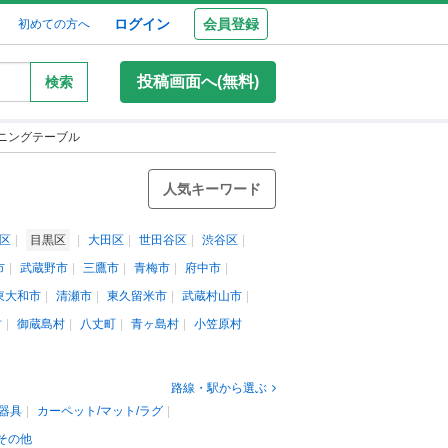
ログイン
会員登録
初めての方へ
投稿画面へ(無料)
検索
ニングテーブル
人気キーワード
区
目黒区
大田区
世田谷区
渋谷区
市
武蔵野市
三鷹市
青梅市
府中市
東大和市
清瀬市
東久留米市
武蔵村山市
村
御蔵島村
八丈町
青ヶ島村
小笠原村
路線・駅から選ぶ
器具
カーペット/マット/ラグ
その他