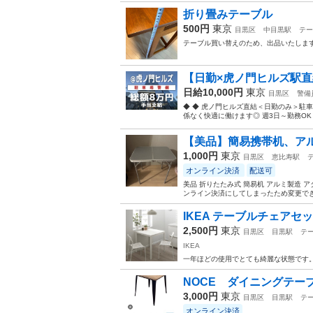
折り畳みテーブル
500円
東京
目黒区
中目黒駅
テー
テーブル買い替えのため、出品いたしま
【日勤×虎ノ門ヒルズ駅直
日給10,000円
東京
目黒区
警備
◆ ◆ 虎ノ門ヒルズ直結＜日勤のみ＞駐
係なく快適に働けます◎ 週3日～勤務OK
【美品】簡易携帯机、ア
1,000円
東京
目黒区
恵比寿駅
オンライン決済
配送可
美品 折りたたみ式 簡易机 アルミ製造 
ンライン決済にしてしまったため変更でき
IKEA テーブルチェアセ
2,500円
東京
目黒区
目黒駅
テ
IKEA
一年ほどの使用でとても綺麗な状態です
NOCE ダイニングテ
3,000円
東京
目黒区
目黒駅
テ
オンライン決済