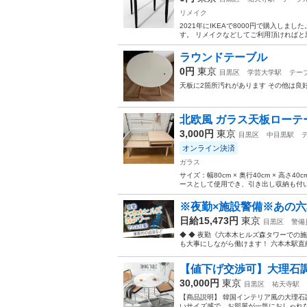
リメイク
2021年にIKEAで8000円で購入しま
す。 リメイクなどしてご利用頂ければと思
ラウンドテーブル
0円
東京
目黒区
学芸大学駅
テー
天板に2箇所汚れがあります その他は良好
北欧風 ガラス天板ローテ
3,000円
東京
目黒区
中目黒駅
オンライン決済
ガラス
サイズ：幅80cm × 奥行40cm × 
ースとして使用でき、引き出し収納も付い
※夜勤×施設警備※あの六本
日給15,473円
東京
目黒区
警備
◆ ◆ 夜勤《六本木ヒルズ森タワーでの施
も大事にしながら働けます！ 六本木駅直結
【値下げ交渉可】大理石
30,000円
東京
目黒区
祐天寺駅
【商品説明】 韓国インテリア風の大理石
いサイズ感で、お部屋が一気におしゃれなカ