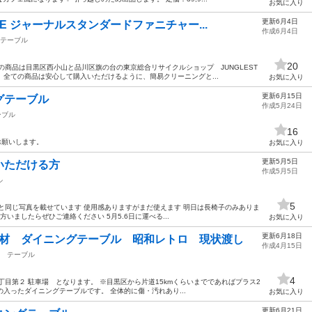
お気に入り
更新6月4日
E ジャーナルスタンダードファニチャー...
作成6月4日
テーブル
20
の商品は目黒区西小山と品川区旗の台の東京総合リサイクルショップ JUNGLEST
。 全ての商品は安心して購入いただけるように、簡易クリーニングと...
お気に入り
更新6月15日
グテーブル
作成5月24日
ーブル
16
お願いします。
お気に入り
更新5月5日
いただける方
作成5月5日
ル
5
と同じ写真を載せています 使用感ありますがまだ使えます 明日は長椅子のみありま
いましたらぜひご連絡ください 5月5.6日に運べる...
お気に入り
更新6月18日
成材 ダイニングテーブル 昭和レトロ 現状渡し
作成4月15日
テーブル
4
丁目第２ 駐車場 となります。 ※目黒区から片道15kmくらいまでであればプラス2
の入ったダイニングテーブルです。 全体的に傷・汚れあり...
お気に入り
更新6月21日