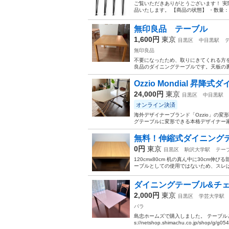
ご覧いただきありがとうございます！ 
品いたします。 【商品の状態】 ・数量：
無印良品 テーブル
1,600円
東京
目黒区
中目黒駅
無印良品
不要になったため、取りにきてくれる方を
良品のダイニングテーブルです。天板の裏
Ozzio Mondial 昇降
24,000円
東京
目黒区
中目黒駅
オンライン決済
海外デザイナーブランド「Ozzio」の変形
グテーブルに変形できる本格デザイナー家具
無料！伸縮式ダイニング
0円
東京
目黒区
駒沢大学駅
テー
120cmx80cm 机の真ん中に30cm
ーブルとしての使用ではないため、スレ
ダイニングテーブル&チ
2,000円
東京
目黒区
学芸大学駅
バラ
島忠ホームズで購入しました。 テーブルと
s://netshop.shimachu.co.jp/shop/g/g05