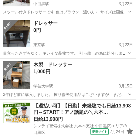
中目黒駅
3月22日
スツール付きドレッサーです 色はブラウン（濃い方） サイズは画像を
参照ください 5年使用しています（スライド後半に写真あり） スツー
東京
目黒区
中目黒駅
ドレッサー
買い替え
ドレッサー
ルは経年劣化を感じやすいですが、本体には目立った劣化はなさそう
0円
です 鏡の裏にも収納が欲しくな...
東京駅
3月22日
目立ったきずもなく、キレイな品物です。 引っ越しの為に処分しま
す。 結構重いので車で引き取りに来れる方。 また都内ならプラス
東京
目黒区
東京駅
ドレッサー
都内
木製 ドレッサー
2000円で玄関前まで配送します。
1,000円
学芸大学駅
3月15日
3年ほど前に購入しました。 擦り傷等使用品はございますが、まだま
だお使い頂けるコンディションです。 右側面にネジを外した跡がござ
東京
目黒区
学芸大学駅
ドレッサー
木製
【週払い可】【日勤】未経験でも日給13,908
います。 中古品という事をご確認の上お問い合わせをお願い致しま
円～START！アノ話題の＼六本…
す。 サイズ w600 d40...
日給13,908円
シンテイ警備株式会社 六本木支社 中目黒(2)エリア/A3203200117
7月24日
提携サイト
目黒区