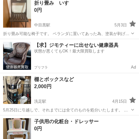
折り畳み いす
0円
中目黒駅
5月3日
折り畳み可能な椅子です。 ベランダに置いてあった為、塗装が剥げて
いる箇所があります。
東京
目黒区
中目黒駅
ドレッサー
ベランダ
【求】ジモティーに出せない健康器具
状態が悪くてもOK！最大限買取します
Ad
プリフラ
棚とボックスなど
2,000円
洗足駅
4月15日
5月25日に引越しで、それまでには全てのものを処分いたします。 値
段交渉は不可です。少しずつ下げていきますので早いもの勝ちです。
東京
目黒区
洗足駅
ドレッサー
ボックス
子供用の化粧台・ドレッサー
目黒区南まで取りに来てくれる方、限定です。 エレベーターはありま
0円
す。 この値段なのでノークレー...