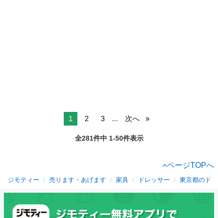
1
2
3
...
次へ
全281件中 1-50件表示
ページTOPへ
ジモティー
売ります・あげます
家具
ドレッサー
東京都のドレ