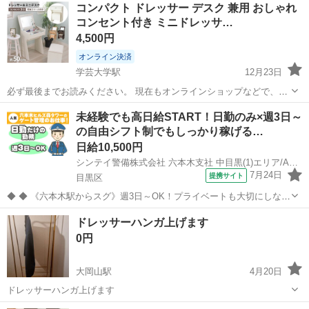
コンパクト ドレッサー デスク 兼用 おしゃれ
コンセント付き ミニドレッサ…
4,500円
オンライン決済
学芸大学駅
12月23日
必ず最後までお読みください。 現在もオンラインショップなどで、
¥11,900で販売されているドレッサーです。 本来は自身で組み立てな
東京
目黒区
学芸大学駅
ドレッサー
コンセント
未経験でも高日給START！日勤のみ×週3日～
ければならないものですが、組み立て済みなので、手間もなく、お持
の自由シフト制でもしっかり稼げる…
ち帰り後すぐに使用していた...
日給10,500円
シンテイ警備株式会社 六本木支社 中目黒(1)エリア/A3203200117
7月24日
提携サイト
目黒区
◆ ◆ 《六本木駅からスグ》週3日～OK！プライベートも大切にしなが
ら勤務可！ 六本木ヒルズ森タワーのゲート管理のお仕事！ 社員さんや
東京
目黒区
警備員
ドレッサーハンガ上げます
業者さんなど関係者の方々の 対応がメインだから 未経験でも安心して
0円
働けます！ ＼未経...
大岡山駅
4月20日
ドレッサーハンガ上げます
東京
目黒区
大岡山駅
ドレッサー