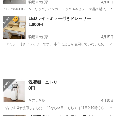
駒場東大前駅
4月16日
IKEAのMULIG（ムーリッグ）ハンガーラック 4本セット 新品で購入
後、使用機会がないための出品です。
東京
目黒区
駒場東大前駅
ドレッサー
ムーリッグ
LEDライトミラー付きドレッサー
1,000円
駒場東大前駅
4月15日
LEDミラー付きドレッサーです。 半年ほどしか使用していないため状
態は綺麗です。 ※左下の引き出しだけ、ヘアオイルを入れていた関係
東京
目黒区
駒場東大前駅
ドレッサー
ミラー
で少し汚れております。 ライトも3段階全て問題なく付きます。 女性1
人でも簡単に組み立て...
洗濯棚 ニトリ
0円
学芸大学駅
4月10日
中古です 3年使用しました。 10なら終日、もしくは11日9-10時くらい
までに取りに来ていただける方！
東京
目黒区
学芸大学駅
ドレッサー
ニトリ