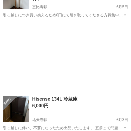
恵比寿駅
6月5日
引っ越しにつき買い換えるため0円にて引き取ってくださる方募集中で
す。 サイズ：高さ約182cm ※素人寸法になりますので予めご了承くだ
東京
目黒区
恵比寿駅
ドレッサー
カントリー風
さい。 ※新品ではありません。 【必須】 ・発送などはやっていない
ので、...
Hisense 134L 冷蔵庫
6,000円
祐天寺駅
6月3日
引っ越しに伴い、不要になったため出品いたします。 直前まで問題な