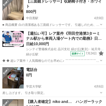
【三面鏡ドレッサー】収納椅子付き・ホワイ
ト
800円
中目黒駅
4月9日
■ 商品概要 白の清潔感ある三面鏡ドレッサーです。 引越しのため、格
安でお譲りします。 鏡の裏がすべて収納になっており、化粧品やスキ
東京
目黒区
中目黒駅
ドレッサー
【週払い可】レア案件《羽田空港第3ターミ
ンケア用品をすっきりまとめられます。 椅子は座る部分が蓋になって
ナル駅から車両入場ゲート内での勤務》日…
いて中に収納ができ便利です...
日給10,000円
シンテイ警備株式会社 品川支社 緑が丘(東京)・祐天寺・都立大学(10)エリア/A3203200147
7月24日
提携サイト
緑が丘駅
◆ ◆ 超レア案件！人気職種なのでお早めに♪ ￣￣￣￣￣￣￣￣￣￣￣
￣￣￣￣￣￣￣￣ 「羽田空港第3ターミナル駅」徒歩10分！ 羽田空港
東京
目黒区
緑が丘駅
警備員
電話台
貨物車両入場ゲートで貨物車両の出入管理、 ブース内の車両入場受付
0円
をお任せします♪ 一...
学芸大学駅
4月6日
差し上げます。 引き取り限定。
東京
目黒区
学芸大学駅
ドレッサー
【購入者確定】niko and… ハンガーラック