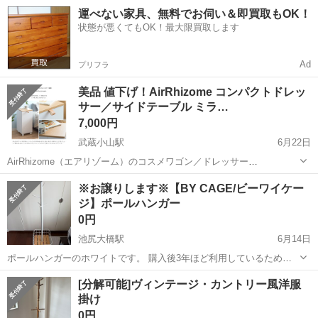
ませんか？ 大人気の施設警備♪綺麗な施設で働こう★ 六本木駅直結で
東京
目黒区
警備員
運べない家具、無料でお伺い＆即買取もOK！
通勤楽々♪ 休憩時間はたっぷり2h◎ 空調完備の快適環境で無理なく働
状態が悪くてもOK！最大限買取します
ける！ ＼未経験ス...
Ad
プリフラ
美品 値下げ！AirRhizome コンパクトドレッ
サー／サイドテーブル ミラ…
7,000円
武蔵小山駅
6月22日
AirRhizome（エアリゾーム）のコスメワゴン／ドレッサー
「Karen（カレン）」をお譲りします。使わなくなったため出品しま
東京
目黒区
武蔵小山駅
ドレッサー
※お譲りします※【BY CAGE/ビーワイケー
す。とても良い状態で、お渡し前に清掃します。実際に使ってみて、
ジ】ポールハンガー
とても便利なドレッサーでした。 ...
0円
池尻大橋駅
6月14日
ポールハンガーのホワイトです。 購入後3年ほど利用しているため使
用感あります。利用しなくなったためお譲りします。 ※そのままのお
東京
目黒区
池尻大橋駅
ドレッサー
[分解可能]ヴィンテージ・カントリー風洋服
渡しになります ※郵送ではなく現地に取りに来てくださる方のみ対象
掛け
となります ブラ...
0円