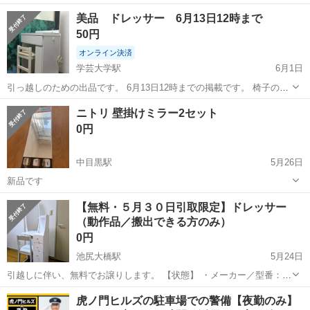
く使用しており、正常に動作することを確認済みです。 メーカー：
東京
目黒区
祐天寺駅
ドレッサー
美品 ドレッサー 6月13日12時まで
Hisense 型番： HR-G13B 製造年： 2021年製 外形サイズ（約）： 幅
50円
48...
オンライン決済
学芸大学駅
6月1日
引っ越しのための出品です。 6月13日12時までの掲載です。 椅子の傷
などはありますが、比較的綺麗です。 中も、目立った汚れはないで
東京
目黒区
学芸大学駅
ドレッサー
ニトリ 壁掛けミラー2セット
す。 鏡は取り外しでき、分けての搬出可能です。 横60㌢ 高さ130
0円
㌢ 奥行き34㌢
中目黒駅
5月26日
新品です
東京
目黒区
中目黒駅
ドレッサー
ミラー
【無料・５月３０日引取限定】ドレッサー
（動作品／搬出できる方のみ）
0円
池尻大橋駅
5月24日
引越しに伴い、無料でお譲りします。 【状態】 ・メーカー／型番：
Courreges（WH）60 Dresser ・製造年：２０２１年 ・動作確認：テー
東京
目黒区
池尻大橋駅
ドレッサー
無料
虎ノ門ヒルズの駐車場での警備【夜勤のみ】
ブルの開閉、電源タップの通電につき、問題なし ・鏡面の傷等も...