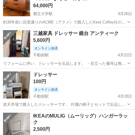
64,000円
都立大学駅
4月26日
約30年前に目黒通りのACME（アクメ）で購入したKent Coffey社の
"Focus" シリーズのドレッサー。転居を機に手放すことにしました。
東京
目黒区
都立大学駅
ドレッサー
Focus
三越家具 ドレッサー 鏡台 アンティーク
アメリカのミッドセンチュリーモダンを代表するKent Coffey社の木...
5,600円
オンライン決済
不動前駅
4月22日
リフォームに伴い、ドレッサーを出品します。 ・目立った傷等は無く
美品です、また画像2枚目は折りたたみテーブルになっています。 ・4
東京
目黒区
不動前駅
ドレッサー
鏡台
ドレッサー
枚目の引き出しに、赤い汚れがあります。 ・写真に写っている小物は
100円
付属しません。 日...
オンライン決済
不動前駅
4月18日
楽天市場で購入したドレッサーです。 付属の椅子とセットで出品しま
す。 汚れ等ありますが、まだまだ使っていただけると思います。 自宅
東京
目黒区
不動前駅
ドレッサー
IKEAのMULIG（ムーリッグ）ハンガーラッ
(目黒線不動前駅徒歩8分程度)まで取りに来ていただける方でお願いし
ク
ます。 よろしくおねがいします。
2,500円