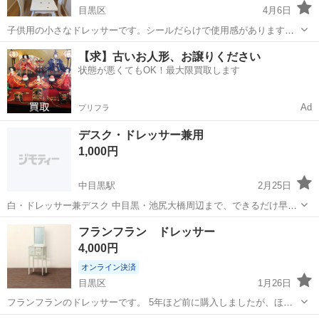
目黒区
4月6日
子供用の小さなドレッサーです。シールだらけで使用感があります
が、お気になさらない方に無料でお譲りします。 高さは鏡込みで
東京
目黒区
ドレッサー
無料
【求】古いお人形、お譲りください
95cm程、横幅は60cmです。椅子込みです。 近くまで取りに来ていた
状態が悪くてもOK！最大限買取します
だける方のみでお願いします。
Ad
プリフラ
デスク・ドレッサー兼用
1,000円
中目黒駅
2月25日
白・ドレッサー兼デスク 中目黒・池尻大橋周辺まで、できるだけ早く
とりにきてくれる方を優先させていただきます。 よろしくおねがいし
東京
目黒区
中目黒駅
ドレッサー
デスク
フランフラン ドレッサー
ます。
4,000円
オンライン決済
目黒区
1月26日
フランフランのドレッサーです。 5年ほど前に購入しましたが、ほぼ
使ってません。 何度か引っ越しをしたのでその時受けた傷？が少々見