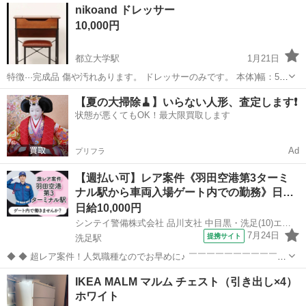
東京
目黒区
ドレッサー
フランフラン
nikoand ドレッサー
受けられます(写真最後)
10,000円
都立大学駅
1月21日
特徴···完成品 傷や汚れあります。 ドレッサーのみです。 本体)幅：56
(本体)奥行：39.5 (本体)高さ：71.5 (スツール)幅：35 (スツール)奥行：
東京
目黒区
都立大学駅
ドレッサー
niko
【夏の大掃除🧹】いらない人形、査定します❗️
25 (スツール)高さ：42 インテリア、ドレッサー
状態が悪くてもOK！最大限買取します
Ad
プリフラ
【週払い可】レア案件《羽田空港第3ターミ
ナル駅から車両入場ゲート内での勤務》日…
日給10,000円
シンテイ警備株式会社 品川支社 中目黒・洗足(10)エリア/A3203200147
7月24日
提携サイト
洗足駅
◆ ◆ 超レア案件！人気職種なのでお早めに♪ ￣￣￣￣￣￣￣￣￣￣￣
￣￣￣￣￣￣￣￣ 「羽田空港第3ターミナル駅」徒歩10分！ 羽田空港
東京
目黒区
洗足駅
警備員
IKEA MALM マルム チェスト（引き出し×4）
貨物車両入場ゲートで貨物車両の出入管理、 ブース内の車両入場受付
ホワイト
をお任せします♪ 一...