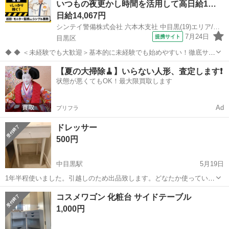
いつもの夜更かし時間を活用して高日給1…
日給14,067円
シンテイ警備株式会社 六本木支社 中目黒(19)エリア/A3203200117
7月24日
提携サイト
目黒区
◆ ◆ ＜未経験でも大歓迎＞基本的に未経験でも始めやすい！徹底サポ
ート体制♪ 虎ノ門ヒルズで働こう☆ 21:00スタートの夜勤専属◎ 夜勤
東京
目黒区
警備員
【夏の大掃除🧹】いらない人形、査定します❗️
だからこその高日給でガンガン稼げる！ なのにシンプル業務で負担少
状態が悪くてもOK！最大限買取します
なめ♪ ＼未経験...
Ad
プリフラ
ドレッサー
500円
中目黒駅
5月19日
1年半程使いました。引越しのため出品致します。どなたか使っていた
だけると幸いです。 横幅50 奥行き45 高さ68 コンパクトなドレッサー
東京
目黒区
中目黒駅
ドレッサー
デスク
コスメワゴン 化粧台 サイドテーブル
になります。 デスクのように使え、開けると鏡になります。
1,000円