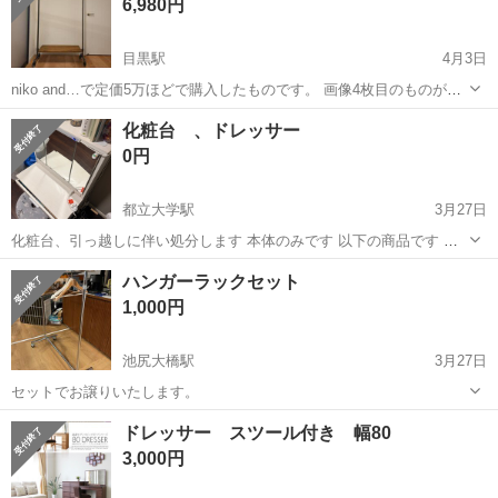
6,980円
目黒駅
4月3日
niko and…で定価5万ほどで購入したものです。 画像4枚目のものが少
し気になる程度でその他は特に気にならないかなと思います。 全体 横
東京
目黒区
目黒駅
ドレッサー
niko and...
化粧台 、ドレッサー
約95センチ 縦178センチ 木の板 横77センチ 縦35センチ
0円
都立大学駅
3月27日
化粧台、引っ越しに伴い処分します 本体のみです 以下の商品です 三
面鏡 ロータイプドレッサー ドレッサー ロータイプ 幅60 高さ90 コン
東京
目黒区
都立大学駅
ドレッサー
ハンガーラックセット
セント付き コンパクト 3面鏡 低い 低め ロー 送料無料 [楽天] #Rakut...
1,000円
池尻大橋駅
3月27日
セットでお譲りいたします。
東京
目黒区
池尻大橋駅
ドレッサー
ラック
ドレッサー スツール付き 幅80
3,000円