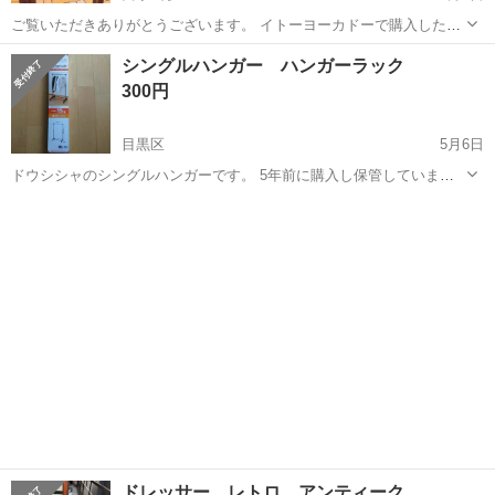
ご覧いただきありがとうございます。 ​イトーヨーカドーで購入した
「天使のはね」ブランドのランドセルです。 パールがかったラベンダ
東京
目黒区
西小山駅
ドレッサー
天使のはね
シングルハンガー ハンガーラック
ー（紫）からピンクへのグラデーションが美しく、ハートのステッチ
300円
やレースの刺繍が施された、非常に華...
目黒区
5月6日
ドウシシャのシングルハンガーです。 5年前に購入し保管していまし
た。裏面テープ部分に少し汚れあります。新品未使用未開封ですね。
東京
目黒区
ドレッサー
シングル
非対面取引希望 このままエントランスに置いておきます
ドレッサー レトロ アンティーク