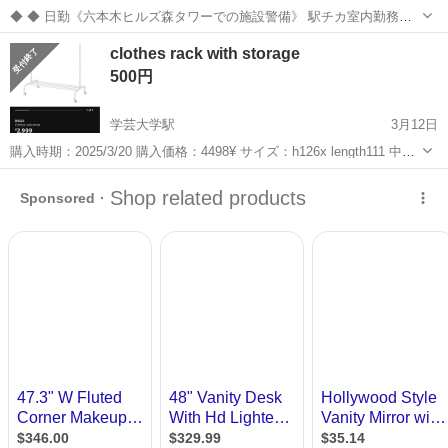
◆ ◆ 日勤《六本木ヒルズ森タワーでの施設警備》 駅チカ室内勤務で
年中快適！ 日勤のみ＆週3日～OKだから プライベートも大事にしなが
東京
目黒区
警備員
clothes rack with storage
ら働けます！ 六本木駅直結だから お仕事帰りに遊びに行くのにも便利
500円
♪ ＼未経験スター...
学芸大学駅
3月12日
購入時期：2025/3/20 購入価格：4498¥ サイズ：h126x length111 中古
品のため状態などが目安であることをご了承いただける方のみお問い
東京
目黒区
学芸大学駅
ドレッサー
価格
合わせください。 取りに来てくださる方を優先いたします。 取...