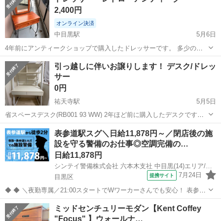
2,400円
オンライン決済
中目黒駅
5月6日
4年前にアンティークショップで購入したドレッサーです。 多少の使
用感ありですが、まだまだ使えます。 ご興味のある方お譲りいたしま
東京
目黒区
中目黒駅
ドレッサー
レトロ
引っ越しに伴いお譲りします！ デスク/ドレッ
す。よろしくお願いいたします。
サー
0円
祐天寺駅
5月5日
省スペースデスク(RB001 93 WW) 2年ほど前に購入したデスクです。
【購入時価格】19,900円ぐらい 【サイズ】幅 93cm 奥行 50cm 高
東京
目黒区
祐天寺駅
ドレッサー
デスク
表参道駅スグ＼日給11,878円～／閉店後の施
さ148cm （大体です） 【傷などの状態】とくに目立った傷はあり...
設を守る警備のお仕事◎空調完備の…
日給11,878円
シンテイ警備株式会社 六本木支社 中目黒(14)エリア/A3203200117
7月24日
提携サイト
目黒区
◆ ◆ ＼夜勤専属／21:00スタートでWワーカーさんでも安心！ 表参道
ヒルズの安全を守るお仕事！ 搬入業者さんの受付など 閉店後の時間が
東京
目黒区
警備員
ミッドセンチュリーモダン【Kent Coffey
メインだから お客様との関りがなくて緊張しらず☆ ＼未経験スタート
"Focus" 】ウォールナ…
でも大歓迎／施...