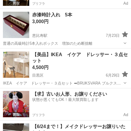
Ad
プリフラ
赤漆時計入れ 5本
3,000円
恵比寿駅
7月23日
普通の高級時計5本入れボックス 増加のため断捨離
東京
目黒区
恵比寿駅
ドレッサー
【美品】IKEA イケア ドレッサー・３点セ
ット
4,500円
目黒区
6月29日
IKEA イケア ドレッサー・３点セット ➡BRUKSVARA ブルクスヴ
ァーラ、ドレッサー、 ホワイト ➡SMÄLLEN スメレン、回転チェア、
東京
目黒区
ドレッサー
シート
【求】古いお人形、お譲りください
ブラック ➡STAGGSTARR スタッグスタッル、チェアパッド...
状態が悪くてもOK！最大限買取します
Ad
プリフラ
【6/24まで！】メイクドレッサーお譲りいた