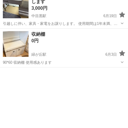
します
3,000円
中目黒駅
6月19日
引越しに伴い、家具・家電をお譲りします。 使用期間は1年未満、若
い女性が丁寧に使用していたため、どれも非常にキレイな状態です。
東京
目黒区
中目黒駅
ドレッサー
譲り
収納棚
▼お譲りする品物※単品価格です 机＋椅子（デスクセット）… 3,000
0円
円 ▼お渡しについて...
緑が丘駅
6月3日
90*60 収納棚 使用感あります
東京
目黒区
緑が丘駅
ドレッサー
汚れ