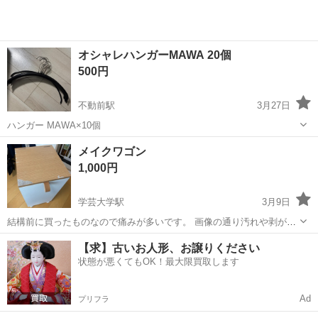
オシャレハンガーMAWA 20個
500円
不動前駅
3月27日
ハンガー MAWA×10個
東京
目黒区
不動前駅
ドレッサー
メイクワゴン
1,000円
学芸大学駅
3月9日
結構前に買ったものなので痛みが多いです。 画像の通り汚れや剥がれ
があります。 100均のリメイクシートで修復も考えたのですが そのま
東京
目黒区
学芸大学駅
ドレッサー
ワゴン
【求】古いお人形、お譲りください
まで出品しています。 完全リモートだったのが出社回帰へ流れが変わ
状態が悪くてもOK！最大限買取します
ったので 対応できる日時が...
Ad
プリフラ