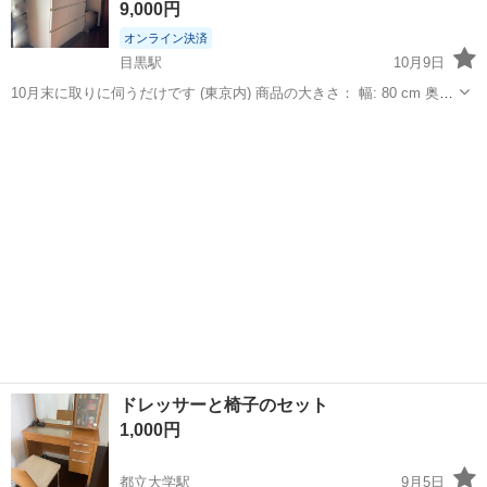
9,000円
オンライン決済
目黒駅
10月9日
10月末に取りに伺うだけです (東京内) 商品の大きさ： 幅: 80 cm 奥行
き: 48 cm 高さ: 101 cm 製品の特徴： -家の中は家族全員にとって安全
東京
目黒区
目黒駅
ドレッサー
マルム
な場所でなくてはなりません。そのため、チェストを壁に固定...
ドレッサーと椅子のセット
1,000円
都立大学駅
9月5日