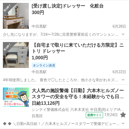
見えなところがあります。 ドレッサーの電気はいつからかつかなくな
東京
目黒区
西小山駅
ドレッサー
[受け渡し決定]ドレッサー 化粧台
りましたT_T 部屋から運んでくださる方 よろしくお願いします。
300円
中目黒駅
6月28日
少し先になりますが、7/24〜7/28に目黒警察署前近くのマンションへ
取りに来ていただける方に優先でお譲りしたいです。他にも引っ越し
東京
目黒区
中目黒駅
ドレッサー
【自宅まで取りに来ていただける方限定】ニ
にあたり不要になった家具があり、必要な方合わせてご確認くださ
トリ ドレッサー
い。 他の家具をまとめて引き取...
1,000円
オンライン決済
中目黒駅
6月22日
4年弱使用しました。 黄色で◯したところや、他小さな剥がれキズが
ところどころあります。 右横に自身でつけたフックがあります。 (一
東京
目黒区
中目黒駅
ドレッサー
大人気の施設警備【日勤】六本木ヒルズノー
点は手で外せて、一点は釘です。) 幅80 奥行40 高さ70 椅子付き
スタワーの安全を守る！未経験からでも日…
日給13,126円
シンテイ警備株式会社 六本木支社 中目黒(8)エリア/A3203200117
7月24日
提携サイト
目黒区
◆ ◆ ＼日勤×高日給！／六本木ヒルズノースタワーで警備デビューし