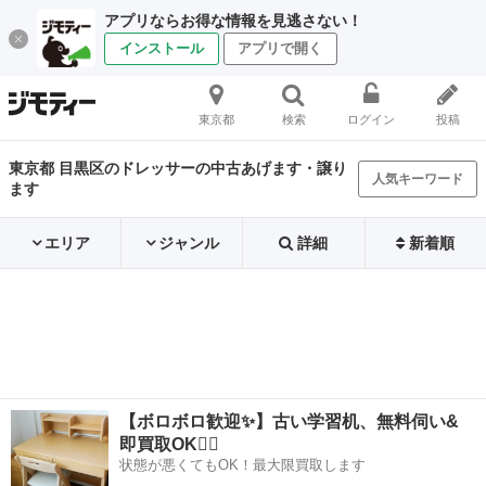
アプリならお得な情報を見逃さない！
インストール
アプリで開く
東京都
検索
ログイン
投稿
東京都 目黒区のドレッサーの中古あげます・譲り
人気キーワード
ます
エリア
ジャンル
詳細
新着順
【ボロボロ歓迎✨】古い学習机、無料伺い&
即買取OK🙆‍♀️
状態が悪くてもOK！最大限買取します