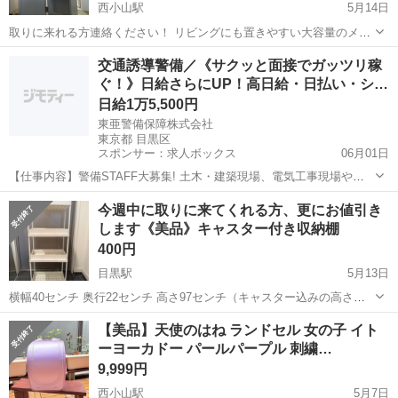
西小山駅
5月14日
取りに来れる方連絡ください！ リビングにも置きやすい大容量のメイ
クワゴンです。 LEDライト付き(すみません、キャスターはありませ
東京
目黒区
西小山駅
ドレッサー
コスメワゴン
交通誘導警備／《サクッと面接でガッツリ稼
ん)
ぐ！》日給さらにUP！高日給・日払い・シ…
日給1万5,500円
東亜警備保障株式会社
東京都 目黒区
スポンサー：求人ボックス
06月01日
【仕事内容】警備STAFF大募集! 土木・建築現場、電気工事現場や、
ライブ・フェス・お祭り・花火大会などのイベント会場等でのお仕事
アルバイト・パート
今週中に取りに来てくれる方、更にお値引き
です。 事故や渋滞といったトラブルが起きないように誘導・案内をお
します《美品》キャスター付き収納棚
願いします。 トラブルを未然に防ぎ...
400円
目黒駅
5月13日
横幅40センチ 奥行22センチ 高さ97センチ（キャスター込みの高さ）
女性でも持てる軽さです。 キッチンのストック棚として使用していま
東京
目黒区
目黒駅
ドレッサー
キャスター
【美品】天使のはね ランドセル 女の子 イト
したが、目立った傷はなく大切に愛用していましたので、中古品に理
ーヨーカドー パールパープル 刺繍…
解のある方へお譲りいた...
9,999円
西小山駅
5月7日