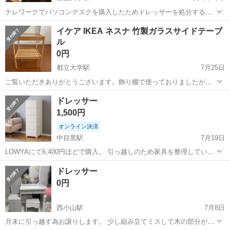
テレワークでパソコンデスクを購入したためドレッサーを処分するこ
とにしました。8年くらいは使用していますので、多少の使用感はあり
東京
目黒区
都立大学駅
ドレッサー
テレワーク
イケア IKEA ネスナ 竹製ガラスサイドテーブ
ます。自宅まで取りに来てくださる方、もしくは送料を負担して下さ
ル
る方希望です。
0円
都立大学駅
7月25日
ご覧いただきありがとうございます。飾り棚で使っておりましたが、
使用しなくなったため販売いたします。 以下サイトからの引用です
東京
目黒区
都立大学駅
ドレッサー
ドレッサー
>> 耐久性に優れたガラストップのこのサイドテーブルは、ベッドサイ
1,500円
ドやお気に入りのパーソナルチェ...
オンライン決済
中目黒駅
7月19日
LOWYAにて6,400円ほどで購入。 引っ越しのため家具を整理していま
す。(8/1引取り希望) 他の家具も出品しています、まとめて買取してく
東京
目黒区
中目黒駅
ドレッサー
ドレッサー
ださる方がいましたら優先でお渡し希望です。
0円
西小山駅
7月8日
月末に引っ越す為お譲りします。 少し組み立てミスして木の部分が丸