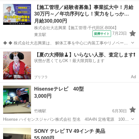
kj-50w870c 千代田区飯田橋
東京
千代田区
飯田橋駅
テレビ
【施工管理／経験者募集】事業拡大中！月給
30万円～／年功序列なし！実力をしっか…
月給300,000円
株式会社大志興業【施工管理-千代田区-B004】
7月23日
提携サイト
東京駅
◆ ◆ 株式会社大志興業は、 解体工事を中心に内装工事やリノベーシ
ョン工事まで幅広く手掛ける総合建設企業です。 住宅・店舗・ビルな
東京
千代田区
東京駅
その他
【夏の大掃除🧹】いらない人形、査定します❗️
ど多様な現場に対応し、解体から施工、廃棄物処理まで一貫して行っ
状態が悪くてもOK！最大限買取します
ています。 20代～40代の...
Ad
プリフラ
Hisenseテレビ 40型
3,000円
竹橋駅
6月30日
Hisense ハイセンスジャパン株式会社 型名 40A4N 定格電源 100V~
50/60Hz 定格消費電力 83W 受言機型サイズ 40V型 購入から一年未
東京
千代田区
竹橋駅
テレビ
SONY テレビ TV 49インチ 美品
満で使用頻度も低いため動作等問題はないですが左端に画面の割れ...
55,000円