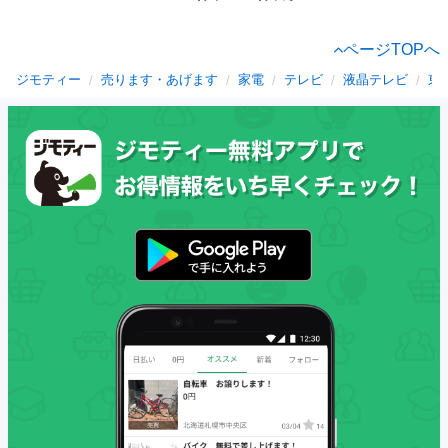
ページTOPへ
ジモティー
売ります・あげます
家電
テレビ
液晶テレビ
東