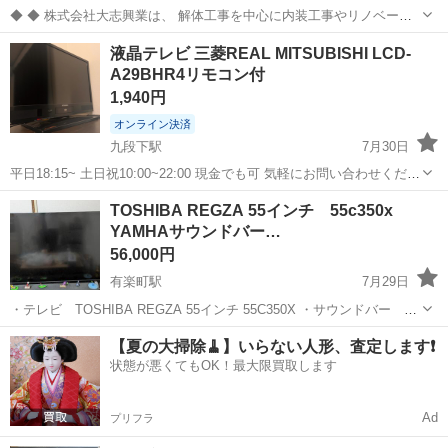
◆ ◆ 株式会社大志興業は、 解体工事を中心に内装工事やリノベーシ
ョン工事まで幅広く手掛ける総合建設企業です。 住宅・店舗・ビルな
東京
千代田区
有楽町駅
その他
液晶テレビ 三菱REAL MITSUBISHI LCD-
ど多様な現場に対応し、解体から施工、廃棄物処理まで一貫して行っ
A29BHR4リモコン付
ています。 20代～40代の...
1,940円
オンライン決済
九段下駅
7月30日
平日18:15~ 土日祝10:00~22:00 現金でも可 気軽にお問い合わせくださ
い ⚠️録画機能が故障しています。ご自身でハードディスクなどを交換
東京
千代田区
九段下駅
テレビ
BHR
TOSHIBA REGZA 55インチ 55c350x
された場合に動作する可能性はございますが、保証はいたしかねま
YAMHAサウンドバー…
す...
56,000円
有楽町駅
7月29日
・テレビ TOSHIBA REGZA 55インチ 55C350X ・サウンドバー
YAMAHA YAS-109 ・テレビ台（エディオンで購入） 3点セットです。
東京
千代田区
有楽町駅
テレビ
【夏の大掃除🧹】いらない人形、査定します❗️
すぐに最高のテレビ視聴環境を用意出来ます。 家まで引き取りに...
状態が悪くてもOK！最大限買取します
Ad
プリフラ