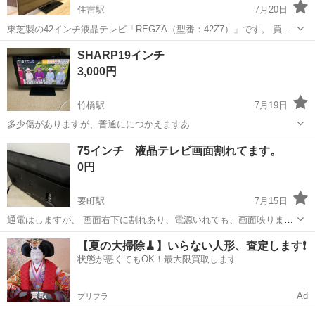
住吉駅
7月20日
東芝製の42インチ液晶テレビ「REGZA（型番：42Z7）」です。 買い
替えに伴い、必要な方にお譲りいたします。 不具合があるため、【ジ
東京
千代田区
住吉駅
テレビ
SHARP19インチ
ャンク品（故障品）】としての出品となります。 部品取りや、ご自身
3,000円
で修理・メンテ...
竹橋駅
7月19日
多少傷がありますが、普通ににつかえますあ
東京
千代田区
竹橋駅
テレビ
75インチ 液晶テレビ画面割れてます。
0円
要町駅
7月15日
通電はしますが、 画面右下に割れあり、電源いれても、画面映りませ
ん。音声は出ます。 本日15日または明日16日引取り希望です。 重た
東京
千代田区
要町駅
テレビ
【夏の大掃除🧹】いらない人形、査定します❗️
いので、傷つけず搬出できるかたお願いします。玄関の土間に置いて
状態が悪くてもOK！最大限買取します
あります。
Ad
プリフラ