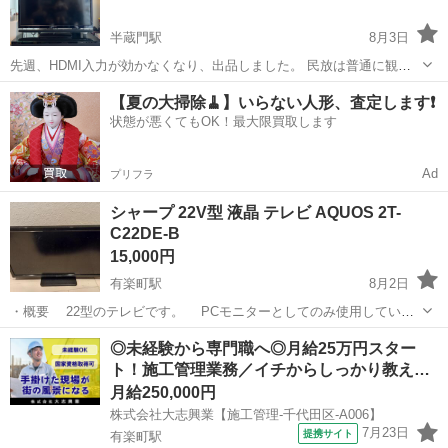
半蔵門駅
8月3日
先週、HDMI入力が効かなくなり、出品しました。 民放は普通に観れ
ます。 当時のハイスペック機種なので、台のスピーカーも駆使すれ
東京
千代田区
半蔵門駅
テレビ
【夏の大掃除🧹】いらない人形、査定します❗️
ば、それなりに楽しく観れると思います。 画面割れなし、液晶不良な
状態が悪くてもOK！最大限買取します
し、筐体も綺麗です。 古...
Ad
プリフラ
シャープ 22V型 液晶 テレビ AQUOS 2T-
C22DE-B
15,000円
有楽町駅
8月2日
・概要 22型のテレビです。 PCモニターとしてのみ使用していた
ので、新しくモニターを購入するにあたり売却を検討しています。 ・
東京
千代田区
有楽町駅
テレビ
モニター
◎未経験から専門職へ◎月給25万円スター
サイズ 幅50.8×奥行10.6×高さ33.2(cm) ・重量 約4.0kg ・状態...
ト！施工管理業務／イチからしっかり教え…
月給250,000円
株式会社大志興業【施工管理-千代田区-A006】
7月23日
提携サイト
有楽町駅