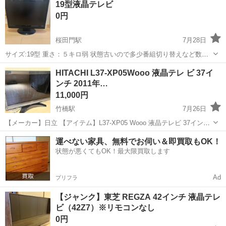
19型液晶テレビ
0円
桜田門駅
7月28日
サイズ:19型 重さ：５キロ弱 状態古いので多少番組切り替えなど数秒
遅い場合があります。
東京
千代田区
桜田門駅
テレビ
重さ
HITACHI L37-XP05Wooo 液晶テレ ビ 37イ
ンチ 2011年…
11,000円
竹橋駅
7月26日
【メーカー】日立 【アイテム】L37-XP05 Wooo 液晶テレビ 37インチ
2011年製 【型番】L37-XP05 【カラー】黒 【サイズ】幅910.x高さ
東京
千代田区
竹橋駅
テレビ
運べない家具、無料でお伺い＆即買取もOK！
650x奥行300mm（高さ、奥行きは台座から） 【付属品】リモ...
状態が悪くてもOK！最大限買取します
Ad
プリフラ
【ジャンク】東芝 REGZA 42インチ 液晶テレ
ビ（42Z7）※リモコンなし
0円