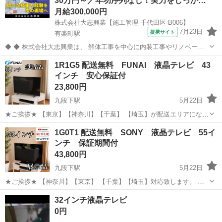
30万円～／年功序列なし！実力をしっか…
置する予定であった、綺麗...
月給300,000円
株式会社大志興業【施工管理-千代田区-B006】
7月23日
提携サイト
有楽町駅
◆ ◆ 株式会社大志興業は、 解体工事を中心に内装工事やリノベーシ
ョン工事まで幅広く手掛ける総合建設企業です。 住宅・店舗・ビルな
東京
千代田区
有楽町駅
その他
1R1G5 配送無料 FUNAI 液晶テレビ 43
ど多様な現場に対応し、解体から施工、廃棄物処理まで一貫して行っ
インチ 安心保証付
ています。 20代～40代の...
23,800円
九段下駅
5月22日
★ご挨拶★ 【東京】【神奈川】【千葉】 【埼玉】が配送エリアになり
ます。 送料無料になります。 ご自宅のテレビ台まで、お届けいたしま
東京
千代田区
九段下駅
テレビ
FUNAI
1G0T1 配送無料 SONY 液晶テレビ 55イ
す。 当ショップの液晶テレビは、大手不動産の家電付きアパートに設
ンチ 保証期間付
置する予定であった、綺...
43,800円
九段下駅
5月22日
★ご挨拶★ 【神奈川】【東京】 【千葉】【埼玉】対応致します。 千
葉、埼玉は、エリアによっては対応できない地域もあるので、ご相談
東京
千代田区
九段下駅
テレビ
55インチ
32インチ液晶テレビ
くださいませ。 送料無料になります。 ご自宅のテレビ台まで、お届け
0円
いたします。 当ショッ...