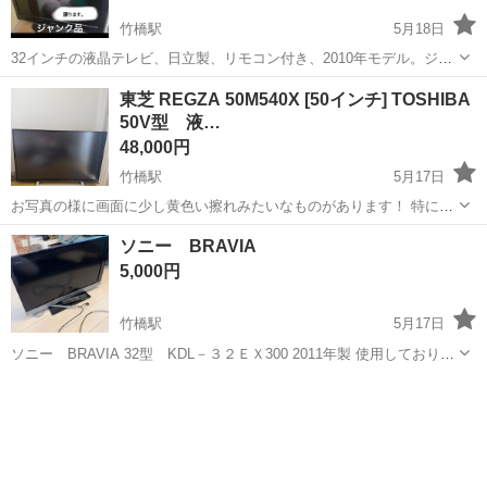
竹橋駅
5月18日
32インチの液晶テレビ、日立製、リモコン付き、2010年モデル。ジャ
ンク品です。 - ブランド: 日立 - モデル: L32-H05(B) - 定格消費電力:
東京
千代田区
竹橋駅
テレビ
リモコン
東芝 REGZA 50M540X [50インチ] TOSHIBA
73W - サイズ: 32インチ - リモコン: 付属 - 年...
50V型 液…
48,000円
竹橋駅
5月17日
お写真の様に画面に少し黄色い擦れみたいなものがあります！ 特に大
きな傷などございません。 動作に問題ありません✨
東京
千代田区
竹橋駅
テレビ
50インチ
ソニー BRAVIA
5,000円
竹橋駅
5月17日
ソニー BRAVIA 32型 KDL－３２ＥＸ300 2011年製 使用しておりま
した。映ります。 リモコン、B-CAS アンテナコード付き 軽く拭き掃
東京
千代田区
竹橋駅
テレビ
BRAVIA
除はいしましたが本格的にはご自身でお願い致します。