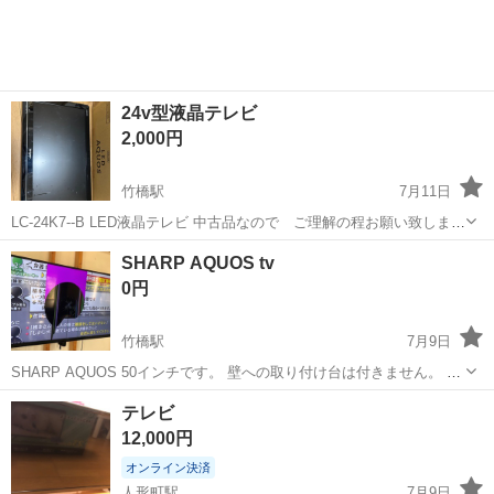
24v型液晶テレビ
2,000円
竹橋駅
7月11日
LC-24K7--B LED液晶テレビ 中古品なので ご理解の程お願い致します
西国分寺に引き取り限定です 宜しくお願い致します
東京
千代田区
竹橋駅
テレビ
SHARP AQUOS tv
0円
竹橋駅
7月9日
SHARP AQUOS 50インチです。 壁への取り付け台は付きません。 画
像のように画面中央に物をぶつけてしまい、映らない状態です。 両
東京
千代田区
竹橋駅
テレビ
テレビ
脇の画像と音は出ます。 リモコンお付けします。 近くであればお届け
12,000円
します。
オンライン決済
人形町駅
7月9日