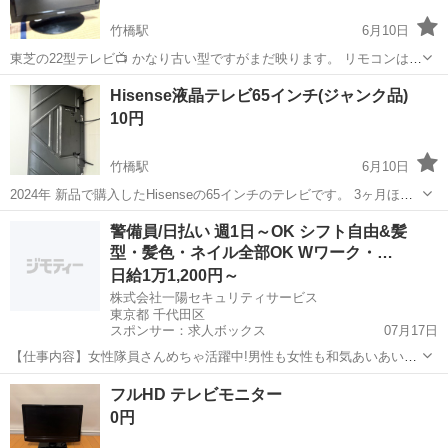
竹橋駅
6月10日
東芝の22型テレビ📺 かなり古い型ですがまだ映ります。 リモコンはあ
りません。。
東京
千代田区
竹橋駅
テレビ
Hisense液晶テレビ65インチ(ジャンク品)
10円
竹橋駅
6月10日
2024年 新品で購入したHisenseの65インチのテレビです。 3ヶ月ほど
前に液晶を割られて砂嵐状態になっています。 音声は聞こえますが、
東京
千代田区
竹橋駅
テレビ
警備員/日払い 週1日～OK シフト自由&髪
映像は映らないジャンク品になります。 部品取り等可能な方はぜひ
型・髪色・ネイル全部OK Wワーク・…
日給1万1,200円～
株式会社一陽セキュリティサービス
東京都 千代田区
スポンサー：求人ボックス
07月17日
【仕事内容】女性隊員さんめちゃ活躍中!男性も女性も和気あいあいや
ってます 今回お任せするお仕事は… 通行する歩行者・車の案内のほか
アルバイト・パート
フルHD テレビモニター
パン屋さんでの見守り警備など! 季節によってはイベントの警備も お
0円
任せいたします / ウチは男性も...