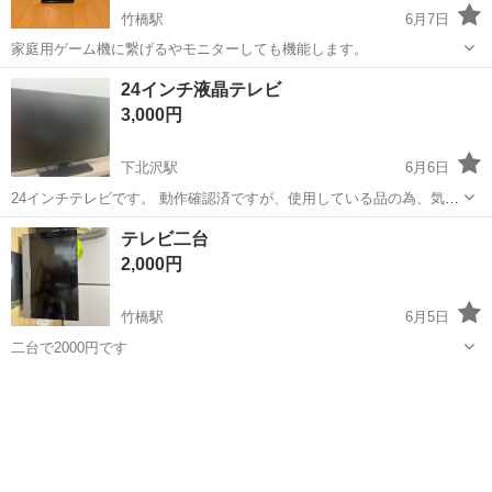
竹橋駅
6月7日
家庭用ゲーム機に繋げるやモニターしても機能します。
東京
千代田区
竹橋駅
テレビ
24インチ液晶テレビ
3,000円
下北沢駅
6月6日
24インチテレビです。 動作確認済ですが、使用している品の為、気に
なる方はご遠慮ください。 下北沢周辺、当方のマンション前の引き渡
東京
千代田区
下北沢駅
テレビ
24インチ
テレビ二台
しとなります。 上記の条件に合わせてくださる方を優先させていただ
2,000円
きます。 ...
竹橋駅
6月5日
二台で2000円です
東京
千代田区
竹橋駅
テレビ