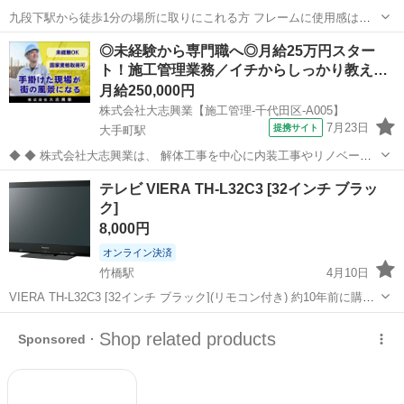
九段下駅から徒歩1分の場所に取りにこれる方 フレームに使用感はあ
りますが液晶は綺麗です 梱包できるものがないので現物そのままのお
東京
千代田区
九段下駅
テレビ
Aquos
◎未経験から専門職へ◎月給25万円スター
渡しとなります 付属：リモコン、カード あくまでも中古品であり、ノ
ト！施工管理業務／イチからしっかり教え…
ーリターンノー...
月給250,000円
株式会社大志興業【施工管理-千代田区-A005】
7月23日
提携サイト
大手町駅
◆ ◆ 株式会社大志興業は、 解体工事を中心に内装工事やリノベーシ
ョン工事まで幅広く手掛ける総合建設企業です。 住宅・店舗・ビルな
東京
千代田区
大手町駅
その他
テレビ VIERA TH-L32C3 [32インチ ブラッ
ど多様な現場に対応し、解体から施工、廃棄物処理まで一貫して行っ
ク]
ています。 20代～40代の...
8,000円
オンライン決済
竹橋駅
4月10日
VIERA TH-L32C3 [32インチ ブラック](リモコン付き) 約10年前に購入
しましたが、動作に問題ありません。 個人保管のため、神経質な方は
東京
千代田区
竹橋駅
テレビ
VIERA
ご遠慮ください。 ご購入の際は、以下住所までお引き取りをお願いい
たしま...