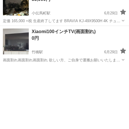
小伝馬町駅
6月29日
定価 165,000 +税 生産終了してます BRAVIA KJ-49X9500H 4K チュー
ナー内蔵 2020年モデル 6年ほど使用 49V型 リモコン付き こちらで詳
東京
千代田区
小伝馬町駅
テレビ
Xiaomi100インチTV(画面割れ)
しくご確認ください https://www.so...
0円
竹橋駅
6月29日
画面割れ画面割れ画面割れ 欲しい方、ご自身で運搬お願いいたしま
す。
東京
千代田区
竹橋駅
テレビ
100インチ