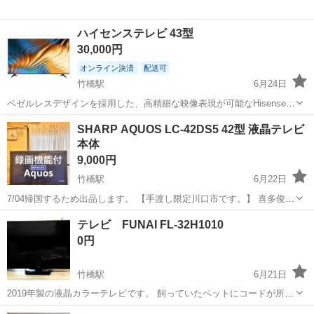
ハイセンステレビ 43型
30,000円
オンライン決済
配送可
竹橋駅
6月24日
ベゼルレスデザインを採用した、高精細な映像表現が可能なHisense製
液晶テレビです。 - メーカー: Hisense - 製品タイプ: 液晶テレビ - デザ
東京
千代田区
竹橋駅
テレビ
Hisense
SHARP AQUOS LC-42DS5 42型 液晶テレビ
イン: ベゼルレス - スタンド形状: V字型スタンド ご覧い...
本体
9,000円
竹橋駅
6月22日
7/04帰国するため出品します。 【手渡し限定川口市です。】 喜多俊之
デザインによる「Digital Hi-Vision 」の42型液晶テレビです。 - メー
東京
千代田区
竹橋駅
テレビ
テレビ FUNAI FL-32H1010
カー: SHARP - 型番: LC-42DS5 - 画面サ...
0円
竹橋駅
6月21日
2019年製の液晶カラーテレビです。 飼っていたペットにコードが所々
齧られていますが問題なく使用できます。 ご了承ください。 所沢市の
東京
千代田区
竹橋駅
テレビ
FUNAI