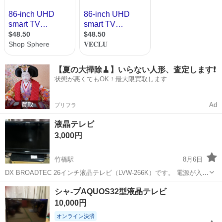
【夏の大掃除🧹】いらない人形、査定します❗️
状態が悪くてもOK！最大限買取します
Ad
プリフラ
液晶テレビ
3,000円
竹橋駅
8月6日
DX BROADTEC 26インチ液晶テレビ（LVW-266K）です。 電源が入
り、HDMI接続で映像が映ることを確認しています。 リモコンは付属
東京
千代田区
竹橋駅
テレビ
シャ-プAQUOS32型液晶テレビ
しません。 中古品のため、細かい傷や使用感があります。現状渡しと
10,000円
なります。
オンライン決済