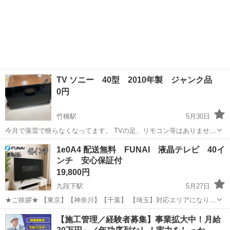
TV ソニー 40型 2010年製 ジャンク品
0円
竹橋駅
5月30日
今月で落雷で映らなくなってます。 TVの足、リモコン等はありませ
ん。 部品取り！？でどうですか！？
東京
千代田区
竹橋駅
テレビ
1e0A4 配送無料 FUNAI 液晶テレビ 40イ
ンチ 安心保証付
19,800円
九段下駅
5月27日
★ご挨拶★ 【東京】【神奈川】【千葉】 【埼玉】対応エリアになりま
す。 送料無料になります。 ご自宅のテレビ台まで、お届けいたしま
東京
千代田区
九段下駅
テレビ
FUNAI
【施工管理／経験者募集】事業拡大中！月給
す。 当ショップの液晶テレビは、大手不動産の家電付きアパートに設