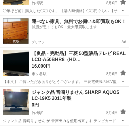
竹橋駅
8月6日
◯年ほど前に購入した◯◯です。 【購入時価格】◯◯円ぐらい 【サイ
ズ】縦：◯cm、横：◯cm、奥行き：◯cm （大体です） 【傷などの
東京
千代田区
竹橋駅
テレビ
運べない家具、無料でお伺い＆即買取もOK！
状態】とくに目立った傷はありません。 【アピールポイント】状態は
状態が悪くてもOK！最大限買取します
いいのでまだまだ使えます！...
Ad
プリフラ
【良品・完動品】三菱 50型液晶テレビ REAL
LCD-A50BHR8（HD…
16,000円
市ヶ谷駅
8月6日
【本文】 ご覧いただきありがとうございます。 三菱電機製の50V型フ
ルハイビジョン液晶テレビ「REAL（LCD-A50BHR8）」です。 2017年
東京
千代田区
市ヶ谷駅
テレビ
ブルーレイ
ジャンク品 音鳴りません SHARP AQUOS
製ですが、現在も問題なく快適に使用できています。本体に1TBのハ
LC-19K5 2011年製
ードディスク...
0円
竹橋駅
8月4日
ジャンク品 音鳴りません が 音声出力を使用出来ます テレビカードは
付きません リモコンありません SHARP AQUOS LC-19K5 2011年製
東京
千代田区
竹橋駅
テレビ