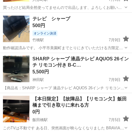
買ったけど結局全然使ってませんので出品します、よろしくお願いし
ます オンライン決済や配送も可能なので、気軽にご相談ください 種
東京
千代田区
人形町駅
テレビ
フルハイビジョン
テレビ シャープ
類： 液晶テレビ 画面サイズ： 24インチ フルハイビジョン： ○ 画...
500円
オンライン決済
竹橋駅
7月9日
動作確認済みです。 小平市美園町までとりにきていただける方限定で
す
東京
千代田区
竹橋駅
テレビ
シャープ
SHARP シャープ 液晶テレビ AQUOS 26イン
チ リモコン付き B-C…
5,500円
神田駅
7月9日
【商品名：SHARP シャープ 液晶テレビ AQUOS 26インチ リモコン付
き B-CASカード不足 LC-26E8 2011年製 通電確認済 】 ■ 商品詳細・
東京
千代田区
神田駅
テレビ
【本日限定】【故障品】【リモコン欠】飯田
スペック 【メーカー】 SHARP 【型番】 LC...
橋まで引き取りに来れる方
0円
飯田橋駅
7月5日
このTVは不動です ある日、突然画面が映らなくなりました BRAVIA