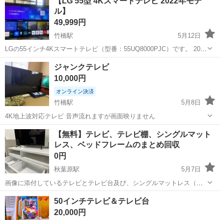
【LG 55型 4Kスマートテレビ 2022年モデ
ど多様な現場に対応し、解体から施工、廃棄物処理まで一貫して行っ
ル】
ています。 20代～40代の...
49,999円
竹橋駅
5月12日
LGの55インチ4Kスマートテレビ（型番：55UQ8000PJC）です。 2022
年モデルになります。 動作確認済みで問題なく使用できます。 中古品
東京
千代田区
竹橋駅
テレビ
スマートテレビ
ジャンクテレビ
のため細かい傷などがある可能性がありますが、目立つものではあり
10,000円
ませ...
オンライン決済
竹橋駅
5月8日
4K地上波対応テレビ 音声流れますが画面映りません
東京
千代田区
竹橋駅
テレビ
ジャンク
【無料】テレビ、テレビ棚、シングルマット
レス、ベッドフレームのまとめ回収
0円
秋葉原駅
5月7日
画像に添付しているテレビとテレビ台及び、シングルマットレス（傷
汚れあり）・シングル用のベッドフレーム（傷汚れあり）を２つずつ
東京
千代田区
秋葉原駅
テレビ
シングル
50インチテレビ＆テレビ台
全て回収いただける方限定で、無料で出品いたします。 引っ越しの関
20,000円
係で回収日は5月10日(日)16:...