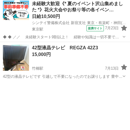
未経験大歓迎《* 夏のイベント沢山集めまし
た *》花火大会やお祭り等の各イベン…
日給10,500円
シンテイ警備株式会社 新宿支社 東京・有楽町・神田(東京)(18)エリア/A3203200140
7月23日
提携サイト
東京駅
◆ ◆ ／／ 未経験スタート9割以上！ 経験や知識は一切不要で始
めやすい♪ シフトの強制もないですし 自分のペースで働くことも
東京
千代田区
東京駅
警備員
42型液晶テレビ REGZA 42Z3
できるので 続けやすい♪働きやすい♪ ＼＼ 『シフトが削られた…』
15,000円
『思うように稼...
竹橋駅
7月13日
42型の液晶テレビです 引越しで不要になったのでお譲りします 豊中、
吹田、箕面あたりなら車でお届けします 取りに来て下さるのも歓迎で
東京
千代田区
竹橋駅
テレビ
す お届けしてから、車からご自宅までの移動はご遠慮させて頂いてお
ります 子供が画面を触...