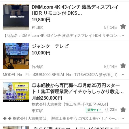
DMM.com 4K 43インチ 液晶ディスプレイ
HDR リモコン付 DKS…
19,800円
神田駅
5月14日
【商品名：DMM.com 4K 43インチ 液晶ディスプレイ HDR リモコン付
DKS-4K43DG4 通電確認済 】 ■ 商品詳細・スペック 【メーカー】
東京
千代田区
神田駅
テレビ
65インチ
ジャンク テレビ
DMM 【型番】 DKS-4K43DG4 【仕様】 ...
10,000円
竹橋駅
5月14日
MODEL No.: FL - 43UB4000 SERIAL No.: T716V03492A 猫が壊して病
んでます。 次のテレビの軍資金作らせてください。 ご協力お願いしま
東京
千代田区
竹橋駅
テレビ
ジャンク
◎未経験から専門職へ◎月給25万円スター
す。。。
ト！施工管理業務／イチからしっかり教え…
月給250,000円
株式会社大志興業【施工管理-千代田区-A004】
7月23日
提携サイト
東京駅
◆ ◆ 株式会社大志興業は、 解体工事を中心に内装工事やリノベーシ
ョン工事まで幅広く手掛ける総合建設企業です。 住宅・店舗・ビルな
東京
千代田区
東京駅
その他