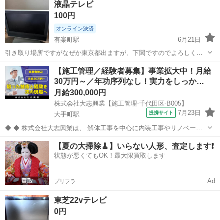
液晶テレビ
自宅まで、7月2日12時〜18時の間に取りに来てくる方を優先します。
100円
よろしくおねがいします。
オンライン決済
有楽町駅
6月21日
引き取り場所ですがなぜか東京都出ますが、下関ですのでよろしくお
願いします。 サイズ26V型 横68㌢ 縦53㌢ 幅30㌢ 画像にある通り
東京
千代田区
有楽町駅
テレビ
画像
【施工管理／経験者募集】事業拡大中！月給
傷が入ってます。 TVを見る分にはあまり気にはなりませんが、あくま
30万円～／年功序列なし！実力をしっか…
で中古品なのでその点...
月給300,000円
株式会社大志興業【施工管理-千代田区-B005】
7月23日
提携サイト
大手町駅
◆ ◆ 株式会社大志興業は、 解体工事を中心に内装工事やリノベーシ
ョン工事まで幅広く手掛ける総合建設企業です。 住宅・店舗・ビルな
東京
千代田区
大手町駅
その他
【夏の大掃除🧹】いらない人形、査定します❗️
ど多様な現場に対応し、解体から施工、廃棄物処理まで一貫して行っ
状態が悪くてもOK！最大限買取します
ています。 20代～40代の...
Ad
プリフラ
東芝22vテレビ
0円