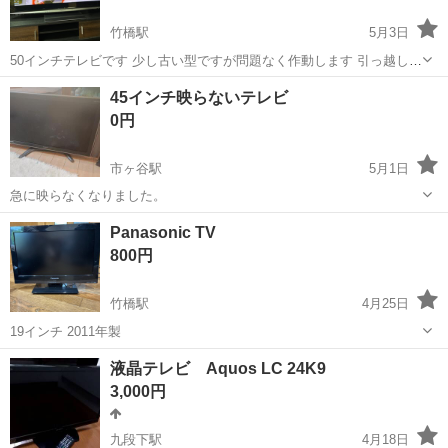
竹橋駅
5月3日
50インチテレビです 少し古い型ですが問題なく作動します 引っ越しで
新しいのを買うので出品します テレビ台とセットでどうぞ 5月末まで
東京
千代田区
竹橋駅
テレビ
50インチ
45インチ映らないテレビ
の出品とさせて頂きますので、お早めにご連絡ください
0円
市ヶ谷駅
5月1日
急に映らなくなりました。
東京
千代田区
市ヶ谷駅
テレビ
45インチ
Panasonic TV
800円
竹橋駅
4月25日
19インチ 2011年製
東京
千代田区
竹橋駅
テレビ
Panasonic
液晶テレビ Aquos LC 24K9
3,000円
九段下駅
4月18日