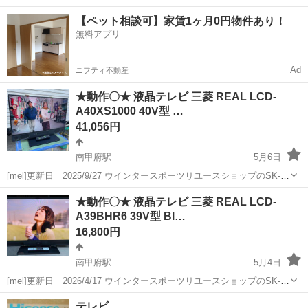
円！／うれしい土日祝休み★年間休日125日／稼げる夜勤専属！日払い
長野
松本市
南松本駅
その他
【ペット相談可】家賃1ヶ月0円物件あり！
OK！ 人気の工場のお仕事 ◇カーナビゲーション部品の組立◇ ■ 業務
無料アプリ
内容 車載用カーナビゲ...
Ad
ニフティ不動産
★動作〇★ 液晶テレビ 三菱 REAL LCD-
A40XS1000 40V型 …
41,056円
南甲府駅
5月6日
[mel]更新日 2025/9/27 ウインタースポーツリユースショップのSK-
NETです スキー、スノボ等のリユースを主体に、ホビー、家電、家
山梨
甲府市
南甲府駅
テレビ
DIATONE
★動作〇★ 液晶テレビ 三菱 REAL LCD-
具等も取り扱っております 山梨 SK-NET で検索して頂くと幸いで
A39BHR6 39V型 Bl…
す...
16,800円
南甲府駅
5月4日
[mel]更新日 2026/4/17 ウインタースポーツリユースショップのSK-
NETです スキー、スノボ等のリユースを主体に 家電 家具 等も取り
山梨
甲府市
南甲府駅
テレビ
テレビ