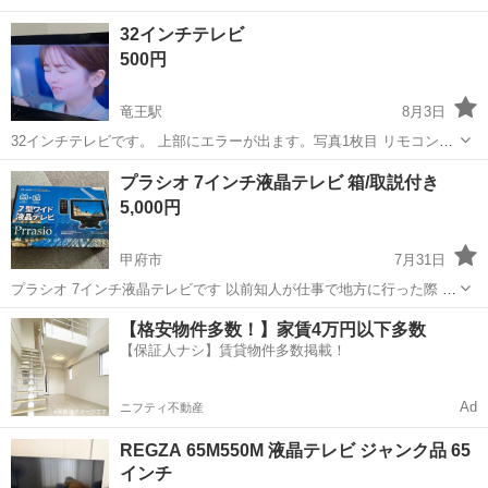
32インチテレビ
500円
竜王駅
8月3日
32インチテレビです。 上部にエラーが出ます。写真1枚目 リモコンは
ないです。 よろしくお願いします。
山梨
甲斐市
竜王駅
テレビ
プラシオ 7インチ液晶テレビ 箱/取説付き
5,000円
甲府市
7月31日
プラシオ 7インチ液晶テレビです 以前知人が仕事で地方に行った際 使
っていたテレビです。 付属品は写真にある物が全てで 箱も取説もあり
山梨
甲府市
テレビ
【格安物件多数！】家賃4万円以下多数
ます 使用期間は1ヶ月未満ですが 私が譲って頂いてから1年以上経ち
【保証人ナシ】賃貸物件多数掲載！
一度も使ってはお...
Ad
ニフティ不動産
REGZA 65M550M 液晶テレビ ジャンク品 65
インチ