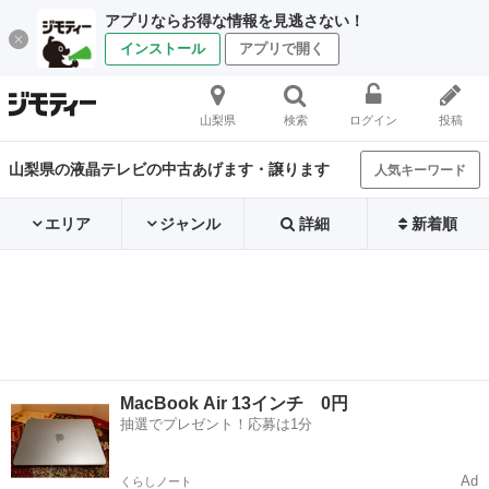
アプリならお得な情報を見逃さない！
インストール
アプリで開く
山梨県
検索
ログイン
投稿
山梨県の液晶テレビの中古あげます・譲ります
人気キーワード
エリア
ジャンル
詳細
新着順
MacBook Air 13インチ 0円
抽選でプレゼント！応募は1分
Ad
くらしノート