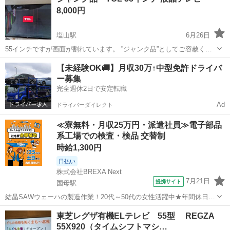
8,000円
塩山駅
6月26日
55インチですが画面が割れています。 ”ジャンク品”としてご容赦くだ
さい。 ブランド : TCL 型番 : 55T8S 画面サイズ : 55インチ 製造年 :
山梨
甲州市
塩山駅
テレビ
【未経験OK🚚】月収30万↑中型免許ドライバ
2020年 VESA規格 : 400mm×200mm 付属品 ...
ー募集
完全週休2日で安定転職
Ad
ドライバーダイレクト
≪寮無料・月収25万円・派遣社員≫電子部品
系工場での検査・検品 交替制
時給1,300円
日払い
株式会社BREXA Next
7月21日
提携サイト
国母駅
結晶SAWウェーハの製造作業！20代～50代の女性活躍中★年間休日
120日＆土日祝休み！クリーンルーム内でのお仕事！日払い制度利用可
山梨
国母駅
その他
東芝レグザ有機ELテレビ 55型 REGZA
◎正社員登用制度あり！マイカー通勤可！《山梨県中巨摩郡昭和町》
55X920（タイムシフトマシ…
人気の工場のお仕事 ◇結晶...