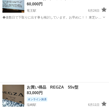
60,000円
竜王駅
6月24日
◆後数日で下取りに出す事も検討しています。お早めに！！ 東芝レグ
ザ有機ELテレビ 55型 REGZA55X920（タイムシフトマシン機能有
山梨
甲府市
竜王駅
テレビ
り） 商品詳細はこちらを。 https://archived.r...
お買い得品 REGZA 55v型
83,000円
オンライン決済
塩崎駅
6月11日