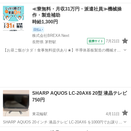
レ、ノーリタでお願いします 引越しのため迅速な取引可能な方優先に
山梨
南アルプス市
市川大門駅
テレビ
REGZA
≪寮無料・月収31万円・派遣社員≫機械操
します
作・製造補助
時給1,300円
日払い
株式会社BREXA Next
7月21日
提携サイト
長野県 茅野駅
【お昼ご飯がタダ！食事無料提供あり★】半導体基板製造の機械オペ
レーターや検査作業！未経験活躍中★カップル＆友達同士の応募OK！
長野
茅野市
茅野駅
その他
赴任旅費会社負担★嬉しい無料送迎◎正社員登用制度あり！マイカー
通勤OK！無料駐車場完備！《長野県茅...
SHARP AQUOS LC-20AX6 20型 液晶テレビ
750円
東花輪駅
4月11日
SHARP AQUOS 20インチ 液晶テレビ LC-20AX6 を1000円でお譲りし
ます。 売れない場合は少しずつお値下げする予定ですので、暫くお待
山梨
南アルプス市
東花輪駅
テレビ
SHARP