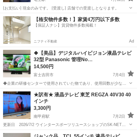
[お支払い] 現金のみです。 [受渡し] 店舗での受渡しとなります。
山梨
甲斐市
竜王駅
テレビ
【格安物件多数！】家賃4万円以下多数
【保証人ナシ】賃貸物件多数掲載！
Ad
ニフティ不動産
🍀【美品】デジタルハイビジョン液晶テレビ
32型 Panasonic 管理No…
14,500円
富士吉田市
7月4日
◆企業の研修センターで使用されていた物であり、使用回数が少なく
極上品です。 ◎薄型ハイビジョンテレビの高画質は素晴らしいの一言
山梨
富士吉田市
テレビ
ケーブル
★訳有★ 液晶テレビ 東芝 REGZA 40V30 40
です ◎３２型なので大画面・大迫力の映像が楽しめます。 ◎消費電力
インチ
も極わずかで超高画質の映像...
3,300円
南甲府駅
7月2日
更新日 2026/7/2 ウインタースポーツリユースショップのSK-NETで
す スキー、スノボ等のリユースを主体に 家電 家具 等も取り扱って
山梨
甲府市
南甲府駅
テレビ
ジャンク品 TCL 55インチ 液晶テレビ
おります 山梨 SK-NET で検索して頂くと幸いです 【 商品名...