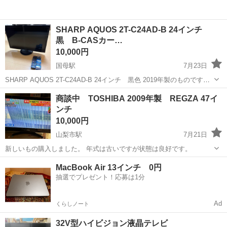
SHARP AQUOS 2T-C24AD-B 24インチ
黒 B-CASカー…
10,000円
国母駅
7月23日
SHARP AQUOS 2T-C24AD-B 24インチ 黒色 2019年製のものです。
B-CASカード付きです。 リモコンとケーブルもセットでお譲り先を探
山梨
中巨摩郡
国母駅
テレビ
商談中 TOSHIBA 2009年製 REGZA 47イ
しております。 独身時代に使用していたものですが、大きいテレビ
ンチ
を...
10,000円
山梨市駅
7月21日
新しいもの購入しました。 年式は古いですが状態は良好です。
山梨
山梨市
山梨市駅
テレビ
MacBook Air 13インチ 0円
抽選でプレゼント！応募は1分
Ad
くらしノート
32V型ハイビジョン液晶テレビ