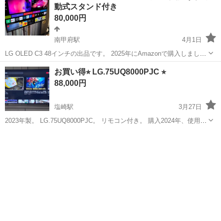
動式スタンド付き
コンもありま...
80,000円
南甲府駅
4月1日
LG OLED C3 48インチの出品です。 2025年にAmazonで購入しまし
た。 現在もメーカー保証が約10ヶ月残っています。 2ヶ月前に保証対
山梨
甲府市
南甲府駅
テレビ
お買い得⭐︎ LG.75UQ8000PJC ⭐︎
応でパネル（画面）を新品に交換済みのため、状態は非常に良好で
88,000円
す。...
塩崎駅
3月27日
2023年製。 LG.75UQ8000PJC。 リモコン付き。 購入2024年、使用し
たのは3日に一度の3時間程度。 傷、汚れ無し。 キレイです。 75イン
山梨
甲斐市
塩崎駅
テレビ
75インチ
チ 4枚目の写真ですが、新品で購入したスマートリモコンもあります
の...