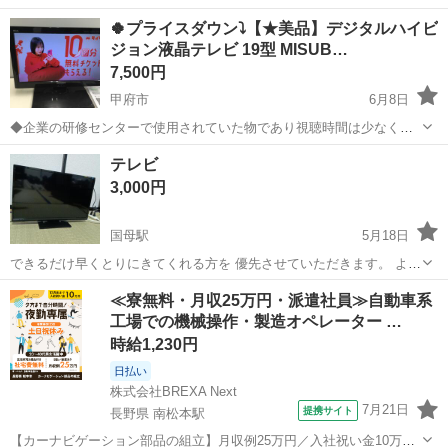
極上品です。 🍀複数台、在庫がありますので、複数台必要であればご
山梨
山梨市
テレビ
ケーブル
🍀プライスダウン⤵【★美品】デジタルハイビ
相談ください！ ◎薄型ハイビジョンテレビの高画質は素晴らしいの一
ジョン液晶テレビ 19型 MISUB…
言です。 ◎３２型なので大画...
7,500円
甲府市
6月8日
◆企業の研修センターで使用されていた物であり視聴時間は少なく美
品です。 ◎薄型ハイビジョンテレビの高画質は素晴らしいの一言です
山梨
甲府市
テレビ
テレビ
◎１９型なので場所を取らない、1ルーム、一人暮らしにはピッタリサ
3,000円
イズです。 ◎台所・その他...
国母駅
5月18日
できるだけ早くとりにきてくれる方を 優先させていただきます。 よろ
しくおねがいします。
山梨
中巨摩郡
国母駅
テレビ
≪寮無料・月収25万円・派遣社員≫自動車系
工場での機械操作・製造オペレーター …
時給1,230円
日払い
株式会社BREXA Next
7月21日
提携サイト
長野県 南松本駅
【カーナビゲーション部品の組立】月収例25万円／入社祝い金10万