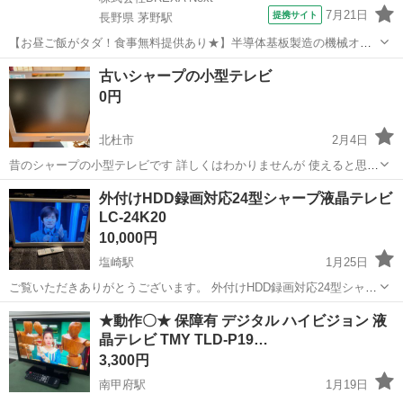
7月21日
提携サイト
長野県 茅野駅
【お昼ご飯がタダ！食事無料提供あり★】半導体基板製造の機械オペ
レーターや検査作業！未経験活躍中★カップル＆友達同士の応募OK！
長野
茅野市
茅野駅
その他
古いシャープの小型テレビ
赴任旅費会社負担★嬉しい無料送迎◎正社員登用制度あり！マイカー
0円
通勤OK！無料駐車場完備！《長野県茅...
北杜市
2月4日
昔のシャープの小型テレビです 詳しくはわかりませんが 使えると思い
ます 宜しくどうぞ
山梨
北杜市
テレビ
小型
外付けHDD録画対応24型シャープ液晶テレビ
LC-24K20
10,000円
塩崎駅
1月25日
ご覧いただきありがとうございます。 外付けHDD録画対応24型シャー
プ液晶テレビLC-24K20 です。 スタンドが付属しませんが、外付け
山梨
甲斐市
塩崎駅
テレビ
シャープ
★動作〇★ 保障有 デジタル ハイビジョン 液
HDDに録画できます。立て掛けるか購入者様が工夫してご使用くださ
晶テレビ TMY TLD-P19…
い。 また、H...
3,300円
南甲府駅
1月19日