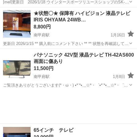
[mel]更新日 2026/1/18 ウインタースポーツリユースショップのSK-
NETです スキー、スノボ等のリユースを主体に、ホビー、家電、家
山梨
甲府市
南甲府駅
テレビ
TLD
★状態〇★ 保障有 ハイビジョン 液晶テレビ
具等も取り扱っております 山梨 SK-NET で検索して頂くと幸いで
IRIS OHYAMA 24WB…
す...
8,800円
南甲府駅
1月16日
更新日 2026/1/15 ** 購入前にコメント下さい ** ** 状態を再確認してコ
メント返します ** ◆ 商品名 説明 ◆ ハイビジョン 液晶テレビ IRIS
山梨
甲府市
南甲府駅
テレビ
IRIS
パナソニック 42V型 液晶テレビ TH-42AS600
OHYAMA 24WB10 2021...
画面に傷あり
11,500円
南甲府駅
1月8日
ご覧頂きありがとうございます(*・ω・) •*¨*•.¸¸☆*・゜•*¨*•.¸¸☆*・゜
•*¨*•.¸¸☆*・* 【商品名】 パナソニック 42V型 液晶テレビ TH-42AS600
山梨
甲府市
南甲府駅
テレビ
画面
【商品状態】 ・中古 画面に傷...
65インチ テレビ