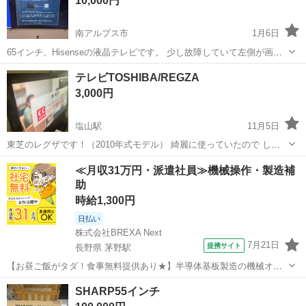
10,000円
南アルプス市
1月6日
65インチ、Hisenseの液晶テレビです。 少し故障していて左側が画像
のようになってしまいますが、他の部分はしっかりうつります。
山梨
南アルプス市
テレビ
65インチ
テレビTOSHIBA/REGZA
3,000円
塩山駅
11月5日
東芝のレグザです！（2010年式モデル） 綺麗に使っていたので しっ
かりうつって壊れてはいませんが 買い替えのためお譲りします！ 値下
山梨
甲州市
塩山駅
テレビ
REGZA
≪月収31万円・派遣社員≫機械操作・製造補
げしました！！！ すぐ来れる方募集です！
助
時給1,300円
日払い
株式会社BREXA Next
7月21日
提携サイト
長野県 茅野駅
【お昼ご飯がタダ！食事無料提供あり★】半導体基板製造の機械オペ
レーターや検査作業！未経験活躍中★カップル＆友達同士の応募OK！
長野
茅野市
茅野駅
その他
SHARP55インチ
赴任旅費会社負担★嬉しい無料送迎◎正社員登用制度あり！マイカー