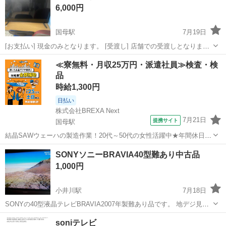
6,000円
国母駅
7月19日
[お支払い] 現金のみとなります。 [受渡し] 店舗での受渡しとなりま
す。
山梨
中巨摩郡
国母駅
テレビ
≪寮無料・月収25万円・派遣社員≫検査・検
品
時給1,300円
日払い
株式会社BREXA Next
7月21日
提携サイト
国母駅
結晶SAWウェーハの製造作業！20代～50代の女性活躍中★年間休日
120日＆土日祝休み！クリーンルーム内でのお仕事！日払い制度利用可
山梨
国母駅
その他
SONYソニーBRAVIA40型難あり中古品
◎正社員登用制度あり！マイカー通勤可！《山梨県中巨摩郡昭和町》
1,000円
人気の工場のお仕事 ◇結晶...
小井川駅
7月18日
SONYの40型液晶テレビBRAVIA2007年製難あり品です。 地デジ見れ
ません。チューナー死んでいます。 40インチのパソコンのモニターに
山梨
甲府市
小井川駅
テレビ
soniテレビ
いかがでしょうか。 HDMI二つプラスRGB端子もあるのでHDMIのな