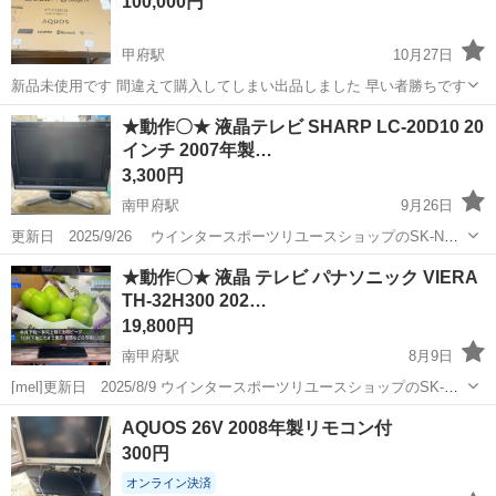
100,000円
通勤OK！無料駐車場完備！《長野県茅...
甲府駅
10月27日
新品未使用です 間違えて購入してしまい出品しました 早い者勝ちです
山梨
南アルプス市
甲府駅
テレビ
55インチ
★動作〇★ 液晶テレビ SHARP LC-20D10 20
インチ 2007年製…
3,300円
南甲府駅
9月26日
更新日 2025/9/26 ウインタースポーツリユースショップのSK-NET
です スキー、スノボ等のリユースを主体に、ホビー、家電、家具等
山梨
甲府市
南甲府駅
テレビ
★動作〇★ 液晶 テレビ パナソニック VIERA
も取り扱っております 山梨 SK-NET で検索して頂くと幸いです ...
TH-32H300 202…
19,800円
南甲府駅
8月9日
[mel]更新日 2025/8/9 ウインタースポーツリユースショップのSK-
NETです スキー、スノボ等のリユースを主体に、ホビー、家電、家
山梨
甲府市
南甲府駅
テレビ
VIERA
AQUOS 26V 2008年製リモコン付
具等も取り扱っております 山梨 SK-NET で検索して頂くと幸いです
300円
...
オンライン決済