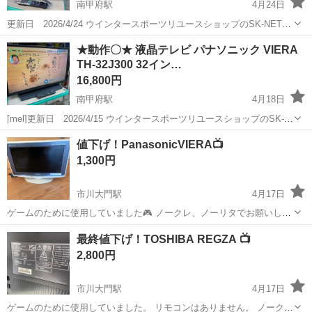
南甲府駅
4月24日
更新日 2026/4/24 ウインタースポーツリユースショップのSK-NETで
す スキー、スノボ等のリユースを主体に 家電 家具 等も取り扱って
山梨
甲府市
南甲府駅
テレビ
★動作〇★ 液晶テレビ パナソニック VIERA
おります 山梨 SK-NET で検索して頂くと幸いです 【 商品...
TH-32J300 32イン…
16,800円
南甲府駅
4月18日
[mel]更新日 2026/4/15 ウインタースポーツリユースショップのSK-
NETです スキー、スノボ等のリユースを主体に 家電 家具 等も取り
山梨
甲府市
南甲府駅
テレビ
値下げ！PanasonicVIERA📺
扱っております 山梨 SK-NET で検索して頂くと幸いです ...
1,300円
市川大門駅
4月17日
ゲームのために使用していました🎮 ノークレ、ノーリタでお願いしま
すꕤ︎︎ 引越しのため出来るだけ早い取引希望です
山梨
南アルプス市
市川大門駅
テレビ
VIERA
最終値下げ！TOSHIBA REGZA 📺
2,800円
市川大門駅
4月17日
ゲームのために使用していました。 リモコンはありません。 ノーク