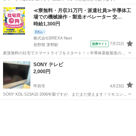
山梨
南都留郡
テレビ
19インチ
≪寮無料・月収31万円・派遣社員≫半導体工
場での機械操作・製造オペレーター 交…
時給1,300円
日払い
株式会社BREXA Next
7月21日
提携サイト
長野県 茅野駅
家賃無料の社宅でスマートライフをスタート！＜半導体基板製造の機
械操作・検査＞ランチ代もかからないオトクな職場◎／稼ぎもしっか
長野
茅野市
茅野駅
その他
SONY テレビ
り！月収例31万円／長野県茅野市 半導体基板の製造・検査 クリーンル
2,000円
ーム内で、半導体基板の製造や検...
甲府市
4月23日
SONY KDL-S23A10 2006年製ですが、まだまだ使えます！リモコンも
あります！ たまにチャンネルを変える時に再起動することがあります
山梨
甲府市
テレビ
SONY
が、テレビ自体は問題なく使えます。