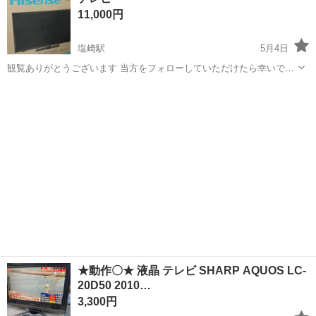
扱っております 山梨 SK-NET で検索して頂くと幸いです ...
11,000円
塩崎駅
5月4日
観覧ありがとうございます 当方をフォローしていただけたら幸いです
🍀 フォロー登録お待ちしてます 当方の他の投稿もご覧下さい 当方
山梨
南アルプス市
塩崎駅
テレビ
商店
の都合で申し訳ありませんが 店舗を構えてますので 固定費用はかな
りかかりますので 掘り出し物...
★動作〇★ 液晶 テレビ SHARP AQUOS LC-
20D50 2010…
3,300円