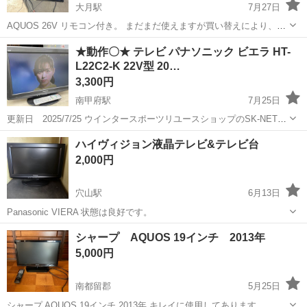
大月駅
7月27日
AQUOS 26V リモコン付き。 まだまだ使えますが買い替えにより、必
要な方にお譲りします。 線など全部ついてるのですぐ使えます。
山梨
大月市
大月駅
テレビ
買い替え
★動作〇★ テレビ パナソニック ビエラ HT-
L22C2-K 22V型 20…
3,300円
南甲府駅
7月25日
更新日 2025/7/25 ウインタースポーツリユースショップのSK-NETで
す スキー、スノボ等のリユースを主体に、ホビー、家電、家具等も
山梨
甲府市
南甲府駅
テレビ
2010年製
ハイヴィジョン液晶テレビ&テレビ台
取り扱っております 山梨 SK-NET で検索して頂くと幸いです 【...
2,000円
穴山駅
6月13日
Panasonic VIERA 状態は良好です。
山梨
北杜市
穴山駅
テレビ
VIERA
シャープ AQUOS 19インチ 2013年
5,000円
南都留郡
5月25日
シャープ AQUOS 19インチ 2013年 キレイに使用してあります。