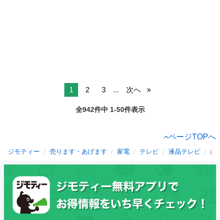
1
2
3
...
次へ
全942件中 1-50件表示
ページTOPへ
ジモティー
売ります・あげます
家電
テレビ
液晶テレビ
山