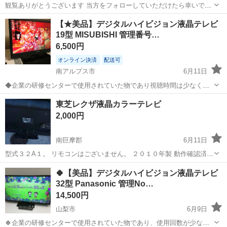
観覧ありがとうございます 当方をフォローしていただけたら幸いです
🍀 フォロー登録お待ちしてます 当方の他の投稿もご覧下さい 2020年
山梨
南アルプス市
塩崎駅
テレビ
REGZA
【★美品】デジタルハイビジョン液晶テレビ
のテレビを使用してまして そのテレビが壊れた時のストックで持って
19型 MISUBISHI 管理番号…
ましたが、、他のテレビを...
6,500円
オンライン決済
配送可
南アルプス市
6月11日
◆企業の研修センターで使用されていた物であり視聴時間は少なく美
品です。 ◎薄型ハイビジョンテレビの高画質は素晴らしいの一言です
山梨
南アルプス市
テレビ
無料
東芝レクザ液晶カラーテレビ
◎１９型なので場所を取らない、1ルーム、一人暮らしにはピッタリサ
2,000円
イズです。 ◎台所・その他...
南巨摩郡
6月11日
型式３２A１。 リモコンはございません。 ２０１０年製 動作確認済み
です。
山梨
南巨摩郡
テレビ
カラーテレビ
🍀【美品】デジタルハイビジョン液晶テレビ
32型 Panasonic 管理No…
14,500円
山梨市
6月9日
🍀企業の研修センターで使用されていた物であり、使用回数が少なく