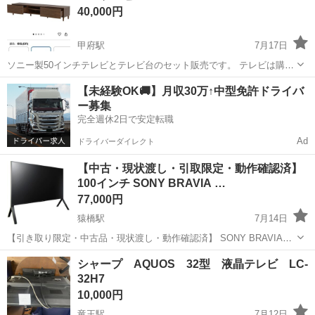
40,000円
い...
甲府駅
7月17日
ソニー製50インチテレビとテレビ台のセット販売です。 テレビは購入
後、ほとんど使用しておらず、状態はとても良好です。不具合はな
山梨
甲府市
甲府駅
テレビ
【未経験OK🚚】月収30万↑中型免許ドライバ
く、正常に動作します。 テレビ台もセットでお譲りします。 ご興味の
ー募集
ある方はお気軽にお問い合わ...
完全週休2日で安定転職
Ad
ドライバーダイレクト
【中古・現状渡し・引取限定・動作確認済】
100インチ SONY BRAVIA …
77,000円
猿橋駅
7月14日
【引き取り限定・中古品・現状渡し・動作確認済】 SONY BRAVIA
KJ-100Z9D、100V型の中古テレビです。 現状、問題無く映ります。
山梨
大月市
猿橋駅
テレビ
BRAVIA
シャープ AQUOS 32型 液晶テレビ LC-
※新品・未使用品ではありません。 ※掲載画像には、商品の...
32H7
10,000円
竜王駅
7月12日