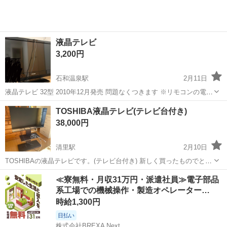
液晶テレビ
3,200円
石和温泉駅
2月11日
液晶テレビ 32型 2010年12月発売 問題なくつきます ※リモコンの電池
のカバーが無いです。
山梨
笛吹市
石和温泉駅
テレビ
TOSHIBA液晶テレビ(テレビ台付き)
38,000円
清里駅
2月10日
TOSHIBAの液晶テレビです。(テレビ台付き) 新しく買ったものでとく
に目立った傷はありません。 状態はいいのでまだまだこれから使えま
山梨
北杜市
清里駅
テレビ
場所
≪寮無料・月収31万円・派遣社員≫電子部品
す。 引越しと共に手放そうと思います。 【希望取引場所】自宅の前
系工場での機械操作・製造オペレーター…
上記の条件に合わせ...
時給1,300円
日払い
株式会社BREXA Next