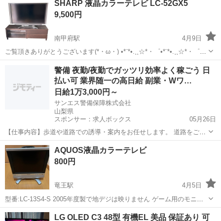
SHARP 液晶カラーテレビ LC-52GX5
ちください。 デジタルハイビジョン対応モデルです。 少し重いです
9,500円
が、テ...
南甲府駅
4月9日
ご覧頂きありがとうございます(*・ω・) •*¨*•.¸¸☆*・゜•*¨*•.¸¸☆*・゜
•*¨*•.¸¸☆*・* 【商品名】 SHARP 液晶カラーテレビ LC-52GX5 テレビ
山梨
甲府市
南甲府駅
テレビ
カラーテレビ
警備 夜勤/夜勤でガッツリ効率よく稼ごう 日
ボード 【商品状態】 ・中古美品 ...
払い可 業界随一の高日給 副業・Wワ…
日給1万3,000円～
サンエス警備保障株式会社
山梨県
スポンサー：求人ボックス
05月26日
【仕事内容】歩道や道路での誘導・案内をお任せします。 道路をご利
用される車両や歩行者の方が安全に安心して通行するために適切に誘
アルバイト・パート
AQUOS液晶カラーテレビ
導してください。 勤務地へは直行直帰OKです! <未経験でも安心!!> 丁
800円
寧な研修20hで基本的な知識を...
竜王駅
4月5日
型番:LC-13S4-S 2005年度製で地デジは映りません ゲーム用のモニタ
ーとして使用していました 使用には問題ないのですが、アダプタがボ
山梨
南アルプス市
竜王駅
テレビ
カラーテレビ
LG OLED C3 48型 有機EL 美品 保証あり 可
ロボロになってしまったのでそれでもよろしければお譲りします リモ