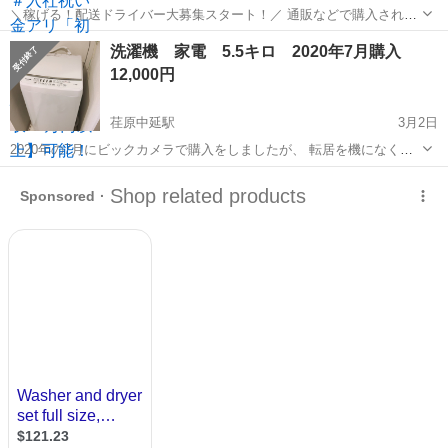
＼稼げる！配送ドライバー大募集スタート！／ 通販などで購入された
荷物を運ぶお仕事です♪ 大手宅配会社から依頼を受け、 近隣のご自宅
東京
品川区
荏原中延駅
物流
洗濯機 家電 5.5キロ 2020年7月購入
や会社に配送します！ 1．とにかく稼げるお仕事です！ ￣￣￣￣￣￣
12,000円
￣￣￣￣￣...
荏原中延駅
3月2日
2020年の7月にビックカメラで購入をしましたが、 転居を機になくな
く売ることにしました。 32000円くらいで買ったもので、女性単身で
東京
品川区
荏原中延駅
生活家電
水流
使っておりました。 綺麗に使ってましたが中古のため、ご理解ある方
でお願い致します。 3...