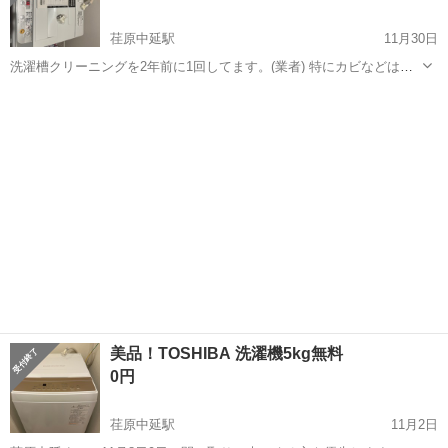
荏原中延駅
11月30日
洗濯槽クリーニングを2年前に1回してます。(業者) 特にカビなどはな
く、ずっと綺麗に使っているものです。 説明書と変換アダプタもつい
東京
品川区
荏原中延駅
生活家電
アダプタ
ています。 12/4(木)までに品川区荏原の自宅まで取りに来てくださる
方限定でお願いします...
美品！TOSHIBA 洗濯機5kg無料
0円
荏原中延駅
11月2日