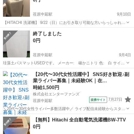
荏原中延駅
9月10日
【HITACHI 洗濯機】 9/22（日）にお引き取り可能な方いらっしゃれ
ば、 無料でお譲り致します。 ※8:00-14:30 or 18:30-20:00 動作等、特
東京
品川区
荏原中延駅
生活家電
無料
終了しました
に問題なく使えます。 サイズ:幅50cm 奥行50c...
0円
荏原中延駅
9月4日
珪藻土バスマットUSEDです。 メーカー: 確かニトリ 色: 白 サイ
ズ: 55ｘ40 珪藻土が気に入ったので小さいサイズに買い替えまし
東京
品川区
荏原中延駅
生活家電
珪藻土
【20代〜30代女性活躍中】 SNS好き歓迎♪副
た。使用感あります。 一度使って見たかった方、いかがでしょうか。
業ライバー募集｜未経験OK｜在…
品川区立延山小学...
時給1,500円
株式会社エンターファンズ
7月27日
提携サイト
荏原中延駅
＼20代〜30代女性ライバー多数活躍中／ ライブ配信未経験からスター
トした方がほとんど！ SNSやコミュニケーションが好きな方であれば
東京
品川区
荏原中延駅
その他
【無料】Hitachi 全自動電気洗濯機BW-7TV
経験は問いません。 【所属特典】 ・専属マネージャーによるサポート
0円
・未経験向け...