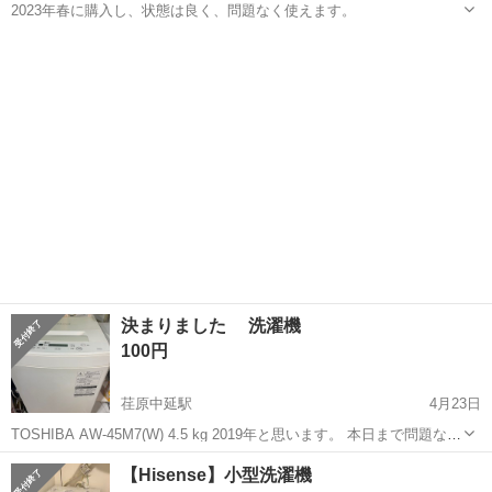
2023年春に購入し、状態は良く、問題なく使えます。
東京
品川区
荏原中延駅
生活家電
ハイセンス
決まりました 洗濯機
100円
荏原中延駅
4月23日
TOSHIBA AW-45M7(W) 4.5 kg 2019年と思います。 本日まで問題なく
使用しています。 表面には、磁石の擦り傷がございますが、 洗濯機能
東京
品川区
荏原中延駅
生活家電
磁石
【Hisense】小型洗濯機
には問題がありません。 4月末までに引き取れる方で お願いいた...