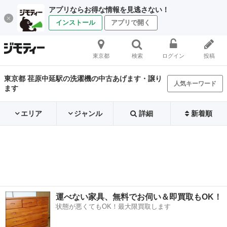
アプリならお得な情報を見逃さない！
インストール
アプリで開く
東京都
検索
ログイン
投稿
東京都 荏原中延駅の洗濯機の中古あげます・譲り
人気キーワード
ます
エリア
ジャンル
詳細
新着順
運べない家具、無料でお伺い＆即買取もOK！
状態が悪くてもOK！最大限買取します