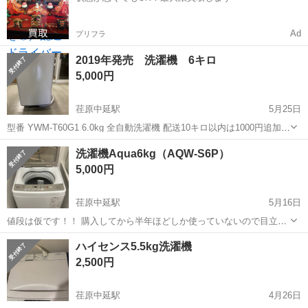
Ad
プリフラ
2019年発売 洗濯機 6キロ
5,000円
荏原中延駅
5月25日
型番 YWM-T60G1 6.0kg 全自動洗濯機 配送10キロ以内は1000円追加で
す！
東京
品川区
荏原中延駅
生活家電
洗濯機Aqua6kg（AQW-S6P）
5,000円
荏原中延駅
5月16日
値段は仮です！！ 購入してから半年ほどしか使っていないので目立っ
た傷や汚れもありません 不要なので家まで来てくれる方募集していま
東京
品川区
荏原中延駅
生活家電
Aqua
ハイセンス5.5kg洗濯機
す！ 値段はご相談ください！ よろしくお願いします🙇
2,500円
荏原中延駅
4月26日