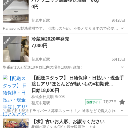
パナソニック製縦型洗濯機 6kg
ますのでご了承お願いします。 本日、10日5日で取りに来てくださる
0円
方限定といたします。 ...
荏原中延駅
9月28日
Panasonic製洗濯機です。 引越しのため、不要となりますので必要な
方にお譲りします。 問題なく動きますが、現状のまま引き渡しとなり
東京
品川区
荏原中延駅
生活家電
パナソニック
冷蔵庫2020年発売
ますのでご了承お願いします。 10月4日〜10日5日で取りに来てくださ
7,000円
る方限定といたしま...
荏原中延駅
6月13日
型番jrn130a 配送10キロ以内の場合1000円追加！
東京
品川区
荏原中延駅
生活家電
【配送スタッフ】 日給保障・日払い・現金手
渡しアリ*ほとんどが軽いもの×初期費…
日給18,000円
株式会社貴順 ※008
7月27日
提携サイト
荏原中延駅
＼稼げる！配送ドライバー大募集スタート！／ 通販などで購入された
荷物を運ぶお仕事です♪ 大手宅配会社から依頼を受け、 近隣のご自宅
東京
品川区
荏原中延駅
物流
【求】古いお人形、お譲りください
や会社に配送します！ 1．とにかく稼げるお仕事です！ ￣￣￣￣￣￣
状態が悪くてもOK！最大限買取します
￣￣￣￣￣...