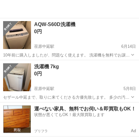
AQW-S60D洗濯機
0円
荏原中延駅
6月14日
10年前に購入しましたが、問題なく使えます。 洗濯機を無料でお譲り
します。エレベーター付きのマンション5階まで取りに来られる方に差
東京
品川区
荏原中延駅
生活家電
洗濯機 7kg
し上げます。申し訳ございませんが、運搬台車はありません。6月15日
0円
から26日の間に引き取り可...
荏原中延駅
5月8日
セザール中延まで、取りに来てくださる方優先致します。 多少の汚れ
などありますが、ご了承くださる方のみお渡しします。 4階エレベー
東京
品川区
荏原中延駅
生活家電
階段
運べない家具、無料でお伺い＆即買取もOK！
ターなしのマンションです。 一緒に階段で運んでくださる方に限りま
状態が悪くてもOK！最大限買取します
すのでご了承ください。 引...
Ad
プリフラ