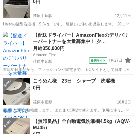
0円
荏原中延駅
12月11日
Haierの縦型洗濯機（5.5kg）です。 引越しに伴い出品致します。 2020
年10月に購入し、室内で2年2ヶ月程使用したものになります。 途中で
東京
品川区
荏原中延駅
生活家電
業者
【配送ドライバー】AmazonFlexのデリバリ
業者にメンテナンスを行ってもらいました。 外観も綺麗な方だと思い
ーパートナーを大量募集中！ 夕…
ます...
月給350,000円
Amazon Flex
7月27日
提携サイト
荏原中延駅
書籍や日用品から、ファッションや家電まで、 ECサイトとして日本最
大級の品揃えを誇るAmazon（アマゾン）が、 Amazon Flex（アマゾ
東京
品川区
荏原中延駅
物流
こうめん様 23日 シャープ 洗濯機
ンフレックス）のデリバリーパートナーを募集中！ Amazon Flex (ア...
0円
荏原中延駅
10月2日
引越しに伴い投稿致します。 まだまだ現役で使えます。使用に伴う小
傷はありますので、完璧を求める方はご遠慮くださいませ。 詳細は型
東京
品川区
荏原中延駅
生活家電
シャープ
【無印良品】全自動電気洗濯機4.5kg（AQW-
番よりご確認をお願いします。 製造年2014 ES GE55N 引っ越しに伴
MJ45）
い、まとめてお渡...