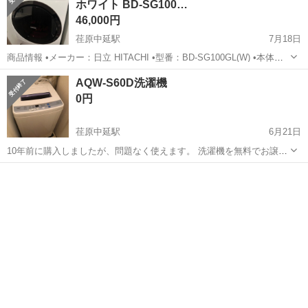
ホワイト BD-SG100…
46,000円
荏原中延駅
7月18日
商品情報 •メーカー：日立 HITACHI •型番：BD-SG100GL(W) •本体寸
法[mm]（外形寸法で記載）：幅630×奥行715×高さ1,050 •容量：洗濯
東京
品川区
荏原中延駅
生活家電
ホワイト
AQW-S60D洗濯機
10kg／乾燥6kg ※8/3に受け取っていただける方...
0円
荏原中延駅
6月21日
10年前に購入しましたが、問題なく使えます。 洗濯機を無料でお譲り
します。エレベーター付きのマンション5階まで取りに来られる方に差
東京
品川区
荏原中延駅
生活家電
AQW
し上げます。申し訳ございませんが、運搬台車はありません。6月15日
から26日の間に引き取り可...