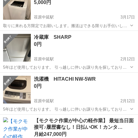
5,000円
荏原中延駅
3月17日
取りに来れる方限定でお願いします。搬送はできる限りお手伝いしま
す Hiseseの小型洗濯機HW-T55C(ホワイト)です 54奥行き x 50幅 x 94
東京
品川区
荏原中延駅
生活家電
小型
冷蔵庫 SHARP
高さ (cm) 特に目立った傷などはなく、機能も全く問題ないです...
0円
荏原中延駅
2月12日
5年ほど使用しております。 引っ越しに伴いお譲り先を探しておりま
す。 大きな傷や汚れ等は無いかと思いますが、細かい箇所が気になら
東京
品川区
荏原中延駅
生活家電
SHARP
洗濯機 HITACHI NW-5WR
ない方にお譲りできたら幸いです。 2/22（土）にお引き渡し希望で
0円
す。 よろしくお願いいたします。
荏原中延駅
2月12日
5年ほど使用しております。 引っ越しに伴いお譲り先を探しておりま
す。 大きな傷や汚れ等は無いかと思いますが、細かい箇所が気になら
東京
品川区
荏原中延駅
生活家電
HITACHI
【モクモク作業が中心の軽作業】 最短当日面
ない方にお譲りできたら幸いです。 2/22（土）にお引き渡し希望で
接可♪履歴書なし！日払いOK！カンタ…
す。 よろしくお願いいたします。
月給247,000円