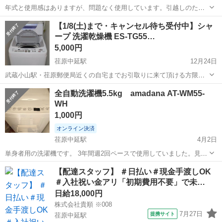
年式と使用感はありますが、問題なく使用しています。引越しのた
め、処分しますが使用される方で引き取ってもらえる方いましたら差
東京
品川区
荏原中延駅
生活家電
パナソニック
【1/8(土)まで・キャンセル待ち受付中】シャ
し上げます。 EJ869番⭐️Panasonic電気洗濯機⭐️ ⭐️NA-F45B6⭐️ ⭐...
ープ 洗濯乾燥機 ES-TG55…
5,000円
荏原中延駅
12月24日
武蔵小山駅・荏原郵便局近くの自宅までお引取りに来て頂ける方限定
となります。ほか出品と合わせて、より多くお引き取り頂ける方を優
東京
品川区
荏原中延駅
生活家電
シャープ
全自動洗濯機5.5kg amadana AT-WM55-
先させて頂きます。 全体的には美品だと思いますが、中古品の為、キ
WH
ズ・汚れ等あると思って頂き、気にな...
1,000円
オンライン決済
荏原中延駅
4月2日
単身者用の洗濯機です。 3年間週2回ペースで使用していました。見た
目は比較的綺麗な方だと思います。 商品説明のページが見つからなか
東京
品川区
荏原中延駅
生活家電
amadana
【配達スタッフ】 ＃日払い＃現金手渡しOK
ったので、ビックカメラのサイトですが。 https://www.biccamera.co...
＃入社祝い金アリ「初期費用不要」で未…
日給18,000円
株式会社貴順 ※008
7月27日
提携サイト
荏原中延駅