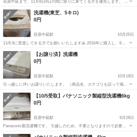
荏原中延まで、11月8日9日の間に取りに来てくる方を優先します。 よ
ろしくおねがいします。
東京
品川区
荏原中延駅
生活家電
無料
洗濯機(東芝、5キロ)
0円
荏原中延駅
10月25日
11/8,9に受渡しできる方でお願いいたします🙇 2016年に購入し、9年
間使用しております。 若干経年劣化がございます。 本商品の取扱説明
東京
品川区
荏原中延駅
生活家電
東芝
【お譲り済】洗濯機
書です。 https://www.toshiba-living.jp/manual...
0円
荏原中延駅
10月19日
引っ越しに伴いお譲りいたします。 （商品名、カテゴリを誤って掲載
してしまったため再掲載） 本日10/19にお引取りいただける方を優先
東京
品川区
荏原中延駅
生活家電
譲り
【10/5受取】パナソニック製縦型洗濯機6kg
させていただきます。 よろしくお願いいたします。
0円
荏原中延駅
9月28日
Panasonic製洗濯機です。 引越しのため、不要となりますので必要な
方にお譲りします。 問題なく動きますが、現状のまま引き渡しとなり
東京
品川区
荏原中延駅
生活家電
パナソニック