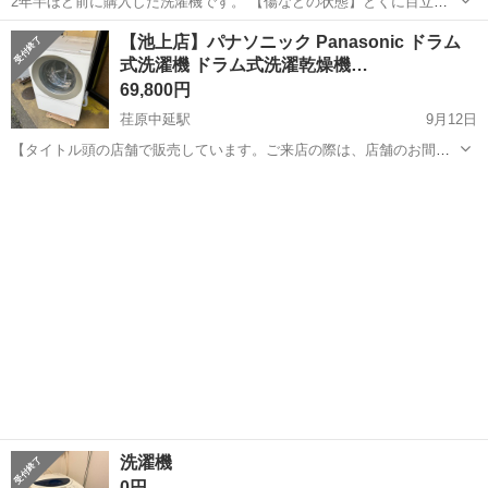
2年半ほど前に購入した洗濯機です。 【傷などの状態】とくに目立っ
た傷はありません。 【アピールポイント】状態はいいのでまだまだ使
東京
品川区
荏原中延駅
生活家電
状態
【池上店】パナソニック Panasonic ドラム
えます！ 【希望取引場所】東京都品川区西中延2-13-2シャロア 【希望
式洗濯機 ドラム式洗濯乾燥機…
取引日時】9月27日 ...
69,800円
荏原中延駅
9月12日
【タイトル頭の店舗で販売しています。ご来店の際は、店舗のお間違
えにお気を付け下さい！】 □◆□◆□◆□◆□◆□◆□◆□◆□ 販売・買取
東京
大田区
荏原中延駅
生活家電
商品
専門店 リサイクルショップ ランバールーム LUMBER ROOM 積み
込み等...
洗濯機
0円