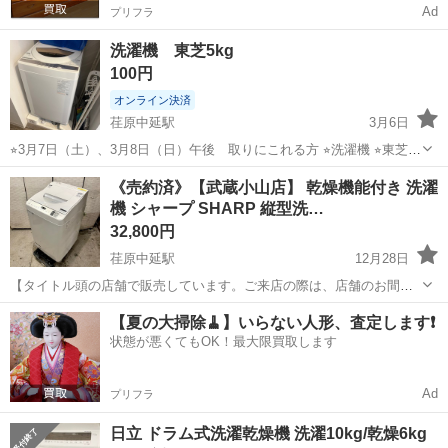
Ad
プリフラ
洗濯機 東芝5kg
100円
オンライン決済
荏原中延駅
3月6日
⭐︎3月7日（土）、3月8日（日）午後 取りにこれる方 ⭐︎洗濯機 ⭐︎東芝
5kg 2021年製造
東京
品川区
荏原中延駅
生活家電
東芝
《売約済》【武蔵小山店】 乾燥機能付き 洗濯
機 シャープ SHARP 縦型洗…
32,800円
荏原中延駅
12月28日
【タイトル頭の店舗で販売しています。ご来店の際は、店舗のお間違
えにお気を付け下さい！】 □◆□◆□◆□◆□◆□◆□◆□◆□ 販売・買取
東京
品川区
荏原中延駅
生活家電
【夏の大掃除🧹】いらない人形、査定します❗️
専門店 リサイクルショップ ランバールーム LUMBER ROOM ...
状態が悪くてもOK！最大限買取します
Ad
プリフラ
日立 ドラム式洗濯乾燥機 洗濯10kg/乾燥6kg