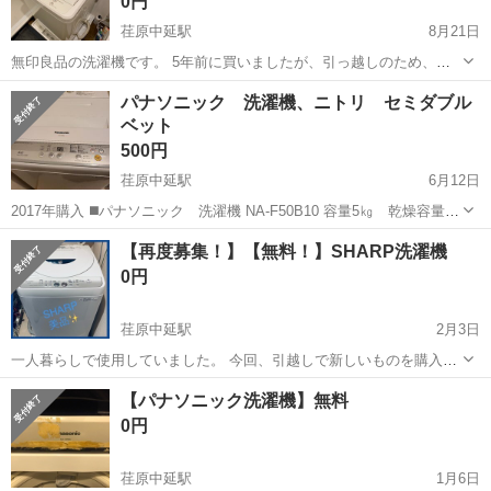
0円
荏原中延駅
8月21日
無印良品の洗濯機です。 5年前に買いましたが、引っ越しのため、出
品いたします。 4.5kgなので、一人暮らし向けにはピッタリな洗濯機
東京
品川区
荏原中延駅
生活家電
無印良品
パナソニック 洗濯機、ニトリ セミダブル
です。 購入時の取扱説明書も一緒にお渡しできます。 持ち運び・運送
ベット
が可能な方のみご連...
500円
荏原中延駅
6月12日
2017年購入 ◼️パナソニック 洗濯機 NA-F50B10 容量5㎏ 乾燥容量
化繊1.5㎏(送風乾燥) 562×880×572㎜ ◼️ニトリ セミダブルベット マッ
東京
品川区
荏原中延駅
生活家電
ダブルベット
【再度募集！】【無料！】SHARP洗濯機
トレスは２つに分解でき、カバーは取り外しが出来、洗濯で...
0円
荏原中延駅
2月3日
一人暮らしで使用していました。 今回、引越しで新しいものを購入予
定ですので出品します。 目立った傷などはありません。動作も問題な
東京
品川区
荏原中延駅
生活家電
除菌
【パナソニック洗濯機】無料
しです！ ※引越し前まで使用予定ですので、2/23の夕方あたりに2人
0円
以上で洗濯機の運べる車な...
荏原中延駅
1月6日