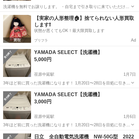
洗濯機を無料でお譲りします。 ・自宅まで引き取りに来ていただける
方 ・搬出作業もご自身で行っていただける方 ・1/23の16:00〜19:00に
東京
品川区
荏原中延駅
生活家電
付近
【実家の人形整理🏠】捨てられない人形買取
取りに来て頂ける方 を希望します。 動作は問題ありませんが、使用感
します❗️
はありま...
状態が悪くてもOK！最大限買取します
Ad
プリフラ
YAMADA SELECT【洗濯機】
5,000円
荏原中延駅
1月7日
3年ほど前に買った洗濯機になります！ 1月20日〜28日を目処に引き取
り希望になります🙇 ・サイズ 横:48㎝、縦80㎝、奥行き48㎝ ・容量
東京
品川区
荏原中延駅
生活家電
SELECT
YAMADA SELECT【洗濯機】
7.0kg 引っ越しに伴い、次の方にお渡し出来れば幸いです。 何...
3,000円
荏原中延駅
1月6日
3年ほど前に買った洗濯機になります！ 1月20日〜28日を目処に引き取
り希望になります🙇 ・サイズ 横:48㎝、縦80㎝、奥行き48㎝ ・容量
東京
品川区
荏原中延駅
生活家電
SELECT
日立 全自動電気洗濯機 NW-50G型 2022
7.0kg 引っ越しに伴い、次の方にお渡し出来れば幸いです。 何か