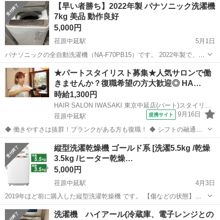
【早い者勝ち】2022年製 パナソニック洗濯機
7kg 美品 動作良好
5,000円
荏原中延駅
5月1日
パナソニックの全自動洗濯機（NA-F70PB15）です。 2022年製で、ま
だ新しめのモデルです。 2023年は週2回程度の使用で、使用頻度もそ
東京
品川区
荏原中延駅
生活家電
パナソニック
★パートスタイリスト募集★人気サロンで働
こまで多くありません。 動作確認済みで問題なく使えます。 7kgなの
きませんか？復職希望の方大歓迎◎ HA…
で一人暮...
時給1,300円
HAIR SALON IWASAKI 東京中延店(パート)スタイリスト(株式会社ハクブン)
9月16日
提携サイト
荏原中延駅
◆ 働きやすさは抜群！ブランクがある方も復職！ ◆ シフトの融通が
利くため、自分のライフスタイルに合わせて働けます◎ブランクのあ
東京
品川区
荏原中延駅
美容師
縦型洗濯乾燥機 ゴールド系 [洗濯5.5kg /乾燥
る方も分かりやすいレッスンで技術に自身をつけてから安心してデビ
3.5kg /ヒーター乾燥…
ューできます 働きやすさは抜群...
5,000円
荏原中延駅
4月3日
2019年ほど前に購入した縦型洗濯乾燥機 です。 【傷などの状態】と
くに目立った傷はありません。 【アピールポイント】状態はいいので
東京
品川区
荏原中延駅
生活家電
ヒーター
洗濯機 ハイアール(冷蔵庫、電子レンジとの
まだまだ使えます！ 【希望取引場所】荏原中延駅の近く 【希望取引