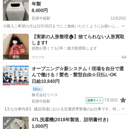
年製
不...
8,400円
荏原中延駅
12月20日
※購入ご希望の方は12月26日までにご連絡いただくようにお願いしま
す。 https://kadenfan.hitachi.co.jp/wash/lineup/nw-50g/ 日立 全自動
東京
品川区
荏原中延駅
生活家電
トラブル
【実家の人形整理🏠】捨てられない人形買取
電気洗濯機 NW-50G型 2...
します❗️
状態が悪くてもOK！最大限買取します
Ad
プリフラ
オープニング☆新システム！現場を自分で選
んで働ける！髪色・髪型自由☆日払いOK
日給10,840円
日払い
株式会社リース
7月25日
提携サイト
荏原中延駅
【主な仕事内容】 建設現場における交通誘導警備のお仕事です。特別
な経験や資格は一切不要！ 最初は簡単なことから無理なく、ゆっくり
東京
品川区
荏原中延駅
警備員
47L洗濯機(2018年製造、説明書付き)
と覚えていけます。主な業務は、車の誘導や歩行者の誘導です。 ◎具
1,000円
体的な業務内容 ■車の誘導：現...