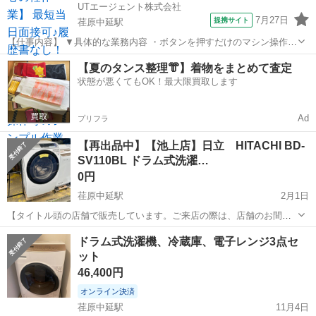
UTエージェント株式会社
7月27日
提携サイト
荏原中延駅
【仕事内容】 ▼具体的な業務内容 ・ボタンを押すだけのマシン操作
・製品にキズがないかコツコツチェックする検査 ・手のひらサイズの
東京
品川区
荏原中延駅
建築
【夏のタンス整理👘】着物をまとめて査定
製品組み立て ・できあがった製品の梱包、ラベル貼り ・材料の取り出
状態が悪くてもOK！最大限買取します
し、ピッキング作...
Ad
プリフラ
【再出品中】【池上店】日立 HITACHI BD-
SV110BL ドラム式洗濯…
0円
荏原中延駅
2月1日
【タイトル頭の店舗で販売しています。ご来店の際は、店舗のお間違
えにお気を付け下さい！】 □◆□◆□◆□◆□◆□◆□◆□◆□ 販売・買取
東京
大田区
荏原中延駅
生活家電
商品
ドラム式洗濯機、冷蔵庫、電子レンジ3点セ
専門店 リサイクルショップ ランバールーム LUMBER ROOM ...
ット
46,400円
オンライン決済
荏原中延駅
11月4日