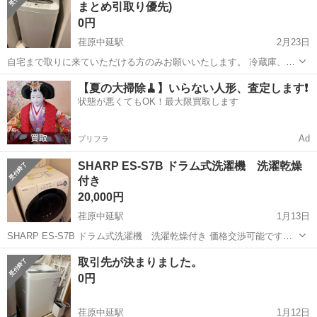
まとめ引取り優先)
日】4月11日 上記の条...
0円
荏原中延駅
2月23日
自宅まで取りに来ていただける方のみお願いいたします。 冷蔵庫、電
子レンジとのまとめ引取りの方優先です。
東京
品川区
荏原中延駅
生活家電
ハイアール
【夏の大掃除🧹】いらない人形、査定します❗️
状態が悪くてもOK！最大限買取します
Ad
プリフラ
SHARP ES-S7B ドラム式洗濯機 洗濯乾燥
付き
20,000円
荏原中延駅
1月13日
SHARP ES-S7B ドラム式洗濯機 洗濯乾燥付き 価格交渉可能です！
配達はできないため、取りに来ていただく必要がございます。 引っ越
東京
品川区
荏原中延駅
生活家電
ドラム式洗濯機
取引先が決まりました。
しの兼ね合いでお売りしてます。 できれば2月頭から中旬ごろの取引
0円
ができれば幸...
荏原中延駅
1月12日