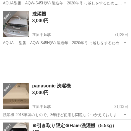
AQUA型番 AQW-S45H(W) 製造年 2020年 引っ越しをするためこち
らに投稿させていただきました！ 取りに来て頂ける方にお願いしたい
東京
品川区
荏原中延駅
生活家電
AQUA
洗濯機
です。 引取日は８月17日希望ですが、ご相談後決定したいと思いま
3,000円
す。 ...
荏原中延駅
7月28日
AQUA 型番 AQW-S45H(W) 製造年 2020年 引っ越しをするためこ
ちらに投稿させていただきました！ 取りに来て頂ける方にお願いした
東京
品川区
荏原中延駅
生活家電
AQW
いです。 引取日は８月17日希望ですが、ご相談後決定したいと思いま
す。 ご...
panasonic 洗濯機
3,000円
荏原中延駅
2月13日
洗濯機 2018年製のもので、3年ほど使用し問題なくつかえておりま
す。 引っ越しのため出品したいと思います。 東京都品川区まで取りに
東京
品川区
荏原中延駅
生活家電
panasonic
※引き取り限定※Haier洗濯機（5.5kg）
来てくださる方でお願いいたします。