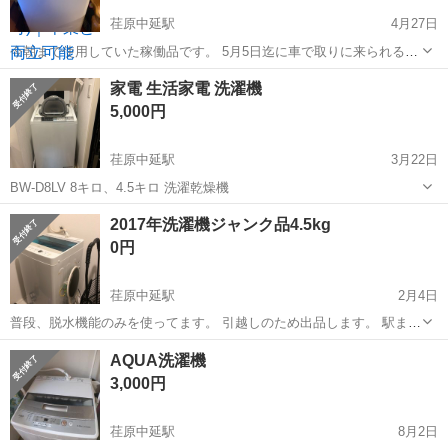
荏原中延駅
4月27日
今朝まで使用していた稼働品です。 5月5日迄に車で取りに来られる方
を優先します。 よろしくおねがいします。
東京
品川区
荏原中延駅
生活家電
Hitachi
家電 生活家電 洗濯機
5,000円
荏原中延駅
3月22日
BW-D8LV 8キロ、4.5キロ 洗濯乾燥機
東京
品川区
荏原中延駅
生活家電
2017年洗濯機ジャンク品4.5kg
0円
荏原中延駅
2月4日
普段、脱水機能のみを使ってます。 引越しのため出品します。 駅まで
運ぶのは困難ですので、家まで取りに来てほしいです。 アドレス:品川
東京
品川区
荏原中延駅
生活家電
ジャンク品
AQUA洗濯機
荏原6丁目、相談
3,000円
荏原中延駅
8月2日