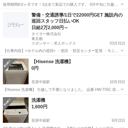
使用期間約2ヶ月です！3点全て新品での購入です。 8月中旬に引越し
した際全て揃えましたが、家庭の事情で実家に戻る事になったので出
東京
品川区
荏原中延駅
生活家電
ドラム式洗濯機
警備・交通誘導/1日で22000円GET 施設内の
品します。 11/20に引越しをする為、11/19に引き取りに来られる方希
巡回スタッフ日払いOK
望します。こちら難しけ...
日給2万2,000円～
タイヨー株式会社
東京都
スポンサー：求人ボックス
03月31日
【仕事内容】<ホテル内の巡回> ・巡回 ・防災センター監視 ・モニタ
ーの確認 ・その他防犯対応 など お仕事は簡単 しっかりと休憩や仮眠
アルバイト・パート
【Hisense 洗濯機】
も取れますので、 ご安心ください。 1日働けば22,000円も稼げるので
0円
しっかりと稼ぐことも...
荏原中延駅
10月15日
【Hisense 洗濯機】 引越しで不要になりました。 品番:HW-T55C 容
量:5.5kg 取扱説明書つき 2019年に購入し、多少使用感はありますが問
東京
品川区
荏原中延駅
生活家電
Hisense
洗濯機
題なく使えます。 品川区中延の自宅に11/2,3,4のいずれ...
1,600円
荏原中延駅
9月22日