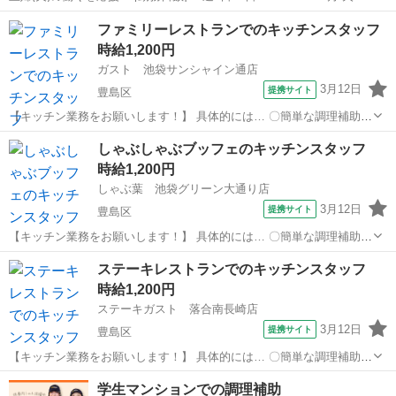
木/金 などから選べます [勤務地・最寄駅]： 東京都豊島区高田1丁目14
東京
豊島区
キッチン
ファミリーレストランでのキッチンスタッフ
－10 ブランシエスタ早稲田 早稲田(都電荒川線)駅...
時給1,200円
ガスト 池袋サンシャイン通店
3月12日
提携サイト
豊島区
【キッチン業務をお願いします！】 具体的には… 〇簡単な調理補助
〇食器洗い などをお任せします♪ バイトデビュー・ひさしぶりの復
東京
豊島区
キッチン
しゃぶしゃぶブッフェのキッチンスタッフ
職・人見知りさんでも大丈夫です！ みんなでサポートしますので安心
時給1,200円
してください♪ アルバイト...
しゃぶ葉 池袋グリーン大通り店
3月12日
提携サイト
豊島区
【キッチン業務をお願いします！】 具体的には… 〇簡単な調理補助
〇食器洗い などをお任せします♪ バイトデビュー・ひさしぶりの復
東京
豊島区
キッチン
ステーキレストランでのキッチンスタッフ
職・人見知りさんでも大丈夫です！ みんなでサポートしますので安心
時給1,200円
してください♪ アルバイト...
ステーキガスト 落合南長崎店
3月12日
提携サイト
豊島区
【キッチン業務をお願いします！】 具体的には… 〇簡単な調理補助
〇食器洗い などをお任せします♪ バイトデビュー・ひさしぶりの復
東京
豊島区
キッチン
学生マンションでの調理補助
職・人見知りさんでも大丈夫です！ みんなでサポートしますので安心