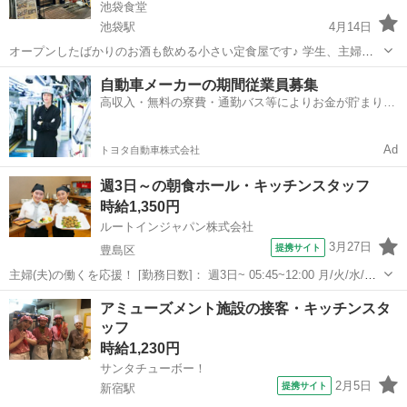
池袋食堂
池袋駅
4月14日
オープンしたばかりのお酒も飲める小さい定食屋です♪ 学生、主婦、
フリーター歓迎！ 仕事内容 お席へのご案内や料理の提供、調理、洗い
東京
豊島区
池袋駅
キッチン
スタッフ
自動車メーカーの期間従業員募集
物、締め作業など 未経験からスタートしている方もいるから未経験の
高収入・無料の寮費・通勤バス等によりお金が貯まりや
方の気持ちもわ...
すい環境
Ad
トヨタ自動車株式会社
週3日～の朝食ホール・キッチンスタッフ
時給1,350円
ルートインジャパン株式会社
3月27日
提携サイト
豊島区
主婦(夫)の働くを応援！ [勤務日数]： 週3日~ 05:45~12:00 月/火/水/木/
金/土/日 などから選べます [勤務地・最寄駅]： 東京都豊島区東池袋3-
東京
豊島区
キッチン
アミューズメント施設の接客・キッチンスタ
5-5 ホテルルートイン東京池袋 池袋駅徒歩6分 [...
ッフ
時給1,230円
サンタチューボー！
2月5日
提携サイト
新宿駅