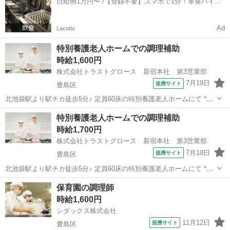
日給例1万円〜 /【登録不要】スマホで1分！単発バイト
一括検索✨
Ad
Lacotto
特別養護老人ホームでの調理補助
時給1,600円
株式会社トラストグロース 新宿本社 第3営業部
7月19日
提携サイト
豊島区
北池袋駅より駅チカ徒歩5分♪ 定員60床の特別養護老人ホームにて *＼
派遣の調理師さん募集／* 朝・夕60食、昼120食を調理します。 発注業
東京
豊島区
キッチン
特別養護老人ホームでの調理補助
務はありません。 ■入職前に健康診断・細菌検査必項 ※お仕事No.13-
時給1,700円
05...
株式会社トラストグロース 新宿本社 第3営業部
7月19日
提携サイト
豊島区
北池袋駅より駅チカ徒歩5分♪ 定員60床の特別養護老人ホームにて *＼
派遣の栄養士さん募集／* 朝・夕60食、昼120食を提供します。 お任せ
東京
豊島区
キッチン
保育園の調理師
するのは調理・洗浄・きざみ・ 盛付・在庫管理・発注業務など。 ■入
時給1,600円
職前に健康診...
シダックス株式会社
11月12日
提携サイト
豊島区