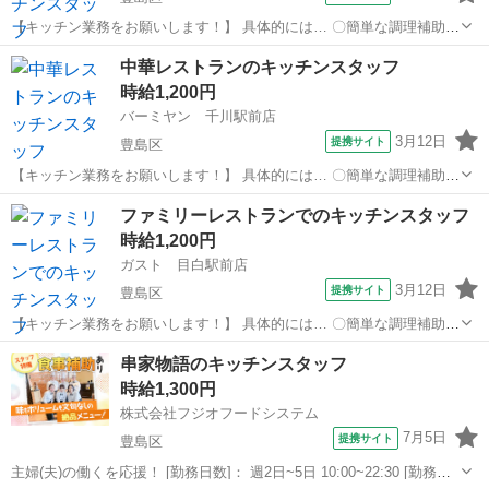
【キッチン業務をお願いします！】 具体的には… 〇簡単な調理補助
〇食器洗い などをお任せします♪ バイトデビュー・ひさしぶりの復
東京
豊島区
キッチン
中華レストランのキッチンスタッフ
職・人見知りさんでも大丈夫です！ みんなでサポートしますので安心
時給1,200円
してください♪ アルバイト...
バーミヤン 千川駅前店
3月12日
提携サイト
豊島区
【キッチン業務をお願いします！】 具体的には… 〇簡単な調理補助
〇食器洗い などをお任せします♪ バイトデビュー・ひさしぶりの復
東京
豊島区
キッチン
ファミリーレストランでのキッチンスタッフ
職・人見知りさんでも大丈夫です！ みんなでサポートしますので安心
時給1,200円
してください♪ アルバイト...
ガスト 目白駅前店
3月12日
提携サイト
豊島区
【キッチン業務をお願いします！】 具体的には… 〇簡単な調理補助
〇食器洗い などをお任せします♪ バイトデビュー・ひさしぶりの復
東京
豊島区
キッチン
串家物語のキッチンスタッフ
職・人見知りさんでも大丈夫です！ みんなでサポートしますので安心
時給1,300円
してください♪ アルバイト...
株式会社フジオフードシステム
7月5日
提携サイト
豊島区
主婦(夫)の働くを応援！ [勤務日数]： 週2日~5日 10:00~22:30 [勤務