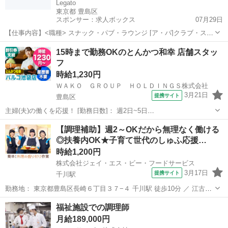
Legato
東京都 豊島区
スポンサー：求人ボックス
07月29日
【仕事内容】<職種> スナック・パブ・ラウンジ [ア・パ]クラブ・スナ
ック系ホールスタッフ(ナイトワーク系)、ガールズバー・キャバクラ・
アルバイト・パート
15時まで勤務OKのとんかつ和幸 店舗スタッ
スナックその他(ナイトワーク系) <雇用形態> アルバイト・パート <給
フ
与> [ア・パ]時給1...
時給1,230円
ＷＡＫＯ ＧＲＯＵＰ ＨＯＬＤＩＮＧＳ株式会社
3月21日
提携サイト
豊島区
主婦(夫)の働くを応援！ [勤務日数]： 週2日~5日
10:00~15:00/11:00~16:00/12:00~17:00/11:00~17:00 月/火/水/木/金/土/
東京
豊島区
キッチン
【調理補助】週2～OKだから無理なく働ける
日 などから選べます [勤務地・最寄駅]： ...
◎扶養内OK★子育て世代のしゅふ応援…
時給1,200円
株式会社ジェイ・エス・ビー・フードサービス
3月17日
提携サイト
千川駅
勤務地： 東京都豊島区長崎６丁目３７−４ 千川駅 徒歩10分 ／ 江古田
駅 徒歩13分 ／ 小竹向原駅 徒歩13分 週勤務日時： 週2日~ 19:00〜
東京
豊島区
千川駅
キッチン
福祉施設での調理師
22:00 雇用形態： パート・アルバイト 給与： 時給 120...
月給189,000円