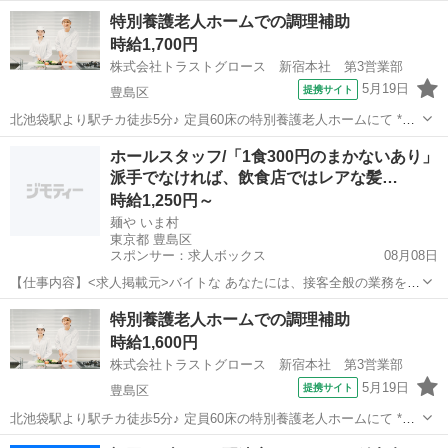
副都心線 池袋駅より徒歩3分 JR山手線 池袋駅より徒歩5分 池袋駅
東京
豊島区
池袋駅
キッチン
特別養護老人ホームでの調理補助
徒歩3分 ／ 要町駅 徒歩0分 週勤務日時： 週1日~週5日 10:00〜...
時給1,700円
株式会社トラストグロース 新宿本社 第3営業部
5月19日
提携サイト
豊島区
北池袋駅より駅チカ徒歩5分♪ 定員60床の特別養護老人ホームにて *＼
派遣の栄養士さん募集／* 朝・夕60食、昼120食を提供します。 お任せ
東京
豊島区
キッチン
ホールスタッフ/「1食300円のまかないあり」
するのは調理・洗浄・きざみ・ 盛付・在庫管理・発注業務など。 ■入
派手でなければ、飲食店ではレアな髪…
職前に健康診...
時給1,250円～
麺や いま村
東京都 豊島区
スポンサー：求人ボックス
08月08日
【仕事内容】<求人掲載元>バイトな あなたには、接客全般の業務をお
任せします! 具体的には… お客様のご案内 お水の提供 料理の配膳 お
アルバイト・パート
特別養護老人ホームでの調理補助
会計 など 食券制ではありませんが カウンター席のみなので移動が少
時給1,600円
ないです。 お料理もスムーズ...
株式会社トラストグロース 新宿本社 第3営業部
5月19日
提携サイト
豊島区
北池袋駅より駅チカ徒歩5分♪ 定員60床の特別養護老人ホームにて *＼
派遣の調理師さん募集／* 朝・夕60食、昼120食を調理します。 発注業
東京
豊島区
キッチン