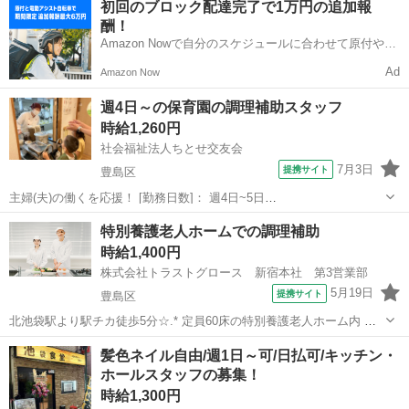
初回のブロック配達完了で1万円の追加報
務はありません。 ■入職前に健康診断・細菌検査必項 ※お仕事No.13-
酬！
05...
Amazon Nowで自分のスケジュールに合わせて原付や電
動アシスト自転車で配達し、報酬を獲得しましょう！
Ad
Amazon Now
週4日～の保育園の調理補助スタッフ
時給1,260円
社会福祉法人ちとせ交友会
7月3日
提携サイト
豊島区
主婦(夫)の働くを応援！ [勤務日数]： 週4日~5日
08:30~16:30/09:00~17:00 月/火/水/木/金 などから選べます [勤務地・
東京
豊島区
キッチン
特別養護老人ホームでの調理補助
最寄駅]： 東京都豊島区長崎1-1-14 椎名町ちとせ保育園 椎名町...
時給1,400円
株式会社トラストグロース 新宿本社 第3営業部
5月19日
提携サイト
豊島区
北池袋駅より駅チカ徒歩5分☆.* 定員60床の特別養護老人ホーム内 キ
ッチンにて調理補助業務をお願いします。 朝・夕60食、昼120食を準
東京
豊島区
キッチン
髪色ネイル自由/週1日～可/日払可/キッチン・
備します。 お任せするのは洗浄・きざみ・盛付など♪ 発注業務はあり
ホールスタッフの募集！
ません。 ■入職...
時給1,300円