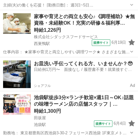
主婦(夫)の働くを応援！ [勤務日数]： 週3日~5日
07:30~14:30/07:45~14:45/08:00~15:00/07:30~16:00 月/火/水/木/金/土
東京
豊島区
キッチン
家事や育児との両立も安心♪《調理補助》★無
などから選べます [勤務地・最寄駅]： 東京...
資格・未経験OK！充実の研修＆福利厚…
時給1,226円
株式会社シダックスフードサービス
6月19日
提携サイト
西巣鴨駅
仕事内容： ★家事や育児と両立しやすい調理ワーク★ さまざまな施設
の食を支える 『シダックスフードサービス』では、 家事や育児と両立
東京
豊島区
西巣鴨駅
キッチン
お皿洗い手伝ってくれる方、いませんか？🥹
しながら働く 20～40代しゅふスタッフが多数活躍中！ ご家庭での調
日給例1万円〜 面接なし / 履歴書不要！就業後すぐに
理経験があれば、 未...
お給料がもらえる✨
Ad
シェアフル
池袋駅徒歩3分×ランチ歓迎×週1日～OK♪話題
の味噌ラーメン店の店舗スタッフ｜…
時給1,300円
田坂屋
6月4日
提携サイト
池袋駅
勤務地： 東京都豊島区西池袋3-30-2 フェリース西池袋 1F東京メトロ