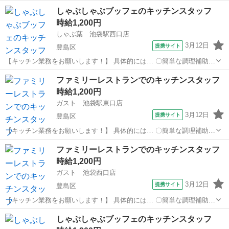
地・最寄駅]： 東京都豊島区東池袋1丁目5-7LABI1池袋7F 串家物語
東京
豊島区
キッチン
しゃぶしゃぶブッフェのキッチンスタッフ
LABI1池袋店 池袋駅徒歩4分／東池袋駅 徒歩13分／...
時給1,200円
しゃぶ葉 池袋駅西口店
3月12日
提携サイト
豊島区
【キッチン業務をお願いします！】 具体的には… 〇簡単な調理補助
〇食器洗い などをお任せします♪ バイトデビュー・ひさしぶりの復
東京
豊島区
キッチン
ファミリーレストランでのキッチンスタッフ
職・人見知りさんでも大丈夫です！ みんなでサポートしますので安心
時給1,200円
してください♪ アルバイト...
ガスト 池袋駅東口店
3月12日
提携サイト
豊島区
【キッチン業務をお願いします！】 具体的には… 〇簡単な調理補助
〇食器洗い などをお任せします♪ バイトデビュー・ひさしぶりの復
東京
豊島区
キッチン
ファミリーレストランでのキッチンスタッフ
職・人見知りさんでも大丈夫です！ みんなでサポートしますので安心
時給1,200円
してください♪ アルバイト...
ガスト 池袋西口店
3月12日
提携サイト
豊島区
【キッチン業務をお願いします！】 具体的には… 〇簡単な調理補助
〇食器洗い などをお任せします♪ バイトデビュー・ひさしぶりの復
東京
豊島区
キッチン
しゃぶしゃぶブッフェのキッチンスタッフ
職・人見知りさんでも大丈夫です！ みんなでサポートしますので安心