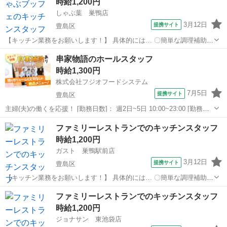
時給1,200円
してください♪ アルバイト...
しゃぶ葉 巣鴨店
3月12日
提携サイト
豊島区
【キッチン業務をお願いします！】 具体的には… 〇簡単な調理補助
〇食器洗い などをお任せします♪ バイトデビュー・ひさしぶりの復
東京
豊島区
キッチン
串家物語のホールスタッフ
職・人見知りさんでも大丈夫です！ みんなでサポートしますので安心
時給1,300円
してください♪ アルバイト...
株式会社フジオフードシステム
7月5日
提携サイト
豊島区
主婦(夫)の働くを応援！ [勤務日数]： 週2日~5日 10:00~23:00 [勤務
地・最寄駅]： 東京都豊島区東池袋1丁目5-7LABI1池袋7F 串家物語
東京
豊島区
キッチン
ファミリーレストランでのキッチンスタッフ
LABI1池袋店 池袋駅徒歩4分／東池袋駅 徒歩13分／...
時給1,200円
ガスト 巣鴨駅前店
3月12日
提携サイト
豊島区
【キッチン業務をお願いします！】 具体的には… 〇簡単な調理補助
〇食器洗い などをお任せします♪ バイトデビュー・ひさしぶりの復
東京
豊島区
キッチン
ファミリーレストランでのキッチンスタッフ
職・人見知りさんでも大丈夫です！ みんなでサポートしますので安心
時給1,200円
してください♪ アルバイト...
ジョナサン 東池袋店