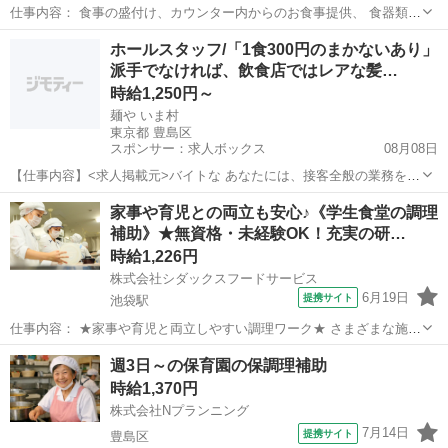
仕事内容： 食事の盛付け、カウンター内からのお食事提供、 食器類の
洗浄など、女子学生食堂での簡単なお仕事です 未経験の方でもすぐに
東京
豊島区
池袋駅
キッチン
ホールスタッフ/「1食300円のまかないあり」
慣れていただけます 普段ご家庭でされている家事の延長で始められま
派手でなければ、飲食店ではレアな髪…
すし、 少しずつお教えしなが...
時給1,250円～
麺や いま村
東京都 豊島区
スポンサー：求人ボックス
08月08日
【仕事内容】<求人掲載元>バイトな あなたには、接客全般の業務をお
任せします! 具体的には… お客様のご案内 お水の提供 料理の配膳 お
アルバイト・パート
家事や育児との両立も安心♪《学生食堂の調理
会計 など 食券制ではありませんが カウンター席のみなので移動が少
補助》★無資格・未経験OK！充実の研…
ないです。 お料理もスムーズ...
時給1,226円
株式会社シダックスフードサービス
6月19日
提携サイト
池袋駅
仕事内容： ★家事や育児と両立しやすい調理ワーク★ さまざまな施設
の食を支える 『シダックスフードサービス』では、 家事や育児と両立
東京
豊島区
池袋駅
キッチン
週3日～の保育園の保調理補助
しながら働く 20～40代しゅふスタッフが多数活躍中！ ご家庭での調
時給1,370円
理経験があれば、 未...
株式会社Nプランニング
7月14日
提携サイト
豊島区