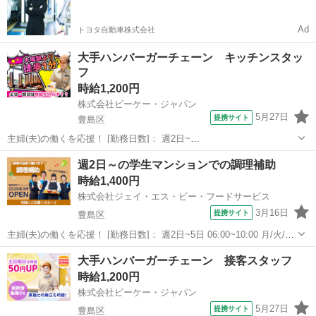
すい環境
Ad
トヨタ自動車株式会社
大手ハンバーガーチェーン キッチンスタッ
フ
時給1,200円
株式会社ビーケー・ジャパン
5月27日
提携サイト
豊島区
主婦(夫)の働くを応援！ [勤務日数]： 週2日~
09:00~15:00/09:00~17:00/13:00~17:00 [勤務地・最寄駅]： 東京都豊島
東京
豊島区
キッチン
週2日～の学生マンションでの調理補助
区南大塚２丁目４５-８ ニッセイ大塚駅前ビル １階 バーガーキ...
時給1,400円
株式会社ジェイ・エス・ビー・フードサービス
3月16日
提携サイト
豊島区
主婦(夫)の働くを応援！ [勤務日数]： 週2日~5日 06:00~10:00 月/火/水/
木/金 などから選べます [勤務地・最寄駅]： 東京都豊島区高田1丁目14
東京
豊島区
キッチン
大手ハンバーガーチェーン 接客スタッフ
－10 ブランシエスタ早稲田 早稲田(都電荒川線)駅...
時給1,200円
株式会社ビーケー・ジャパン
5月27日
提携サイト
豊島区