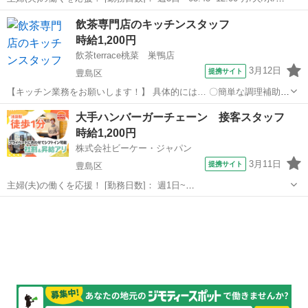
金/土/日 などから選べます [勤務地・最寄駅]： 東京都豊島区東池袋3-
東京
豊島区
キッチン
飲茶専門店のキッチンスタッフ
5-5 ホテルルートイン東京池袋 池袋駅徒歩6分 [...
時給1,200円
飲茶terrace桃菜 巣鴨店
3月12日
提携サイト
豊島区
【キッチン業務をお願いします！】 具体的には… 〇簡単な調理補助
〇食器洗い などをお任せします♪ バイトデビュー・ひさしぶりの復
東京
豊島区
キッチン
大手ハンバーガーチェーン 接客スタッフ
職・人見知りさんでも大丈夫です！ みんなでサポートしますので安心
時給1,200円
してください♪ アルバイト...
株式会社ビーケー・ジャパン
3月11日
提携サイト
豊島区
主婦(夫)の働くを応援！ [勤務日数]： 週1日~
08:00~14:00/08:00~17:00/13:00~17:00 月/火/水/木/金/土/日 などから選
東京
豊島区
キッチン
べます [勤務地・最寄駅]： 東京都豊島区西池袋３丁目２９...