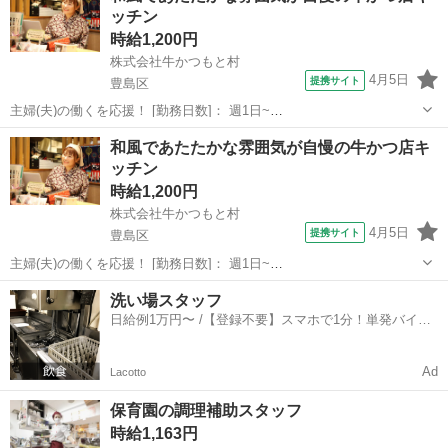
ッチン
時給1,200円
株式会社牛かつもと村
4月5日
提携サイト
豊島区
主婦(夫)の働くを応援！ [勤務日数]： 週1日~
09:00~13:00/09:00~14:00/10:00~14:00/10:00~15:00/07:00~11:00 月/
東京
豊島区
キッチン
和風であたたかな雰囲気が自慢の牛かつ店キ
火/水/木/金/土/日 などから選べます [...
ッチン
時給1,200円
株式会社牛かつもと村
4月5日
提携サイト
豊島区
主婦(夫)の働くを応援！ [勤務日数]： 週1日~
09:00~13:00/09:00~14:00/10:00~14:00/10:00~15:00/07:00~11:00 月/
東京
豊島区
キッチン
洗い場スタッフ
火/水/木/金/土/日 などから選べます [...
日給例1万円〜 /【登録不要】スマホで1分！単発バイト
一括検索✨
Ad
Lacotto
保育園の調理補助スタッフ
時給1,163円