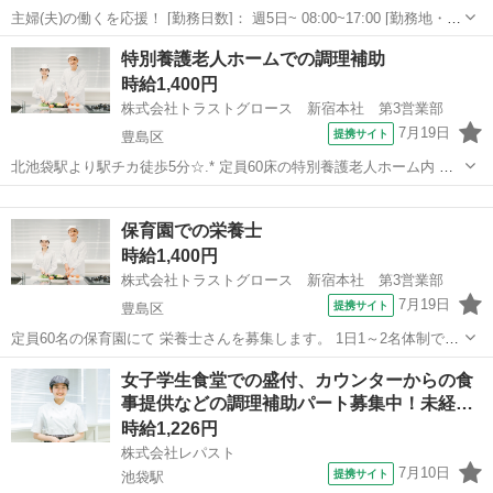
主婦(夫)の働くを応援！ [勤務日数]： 週5日~ 08:00~17:00 [勤務地・最
寄駅]： 東京都豊島区南大塚２－３６－３ 南大塚保育園内（厨房）
東京
豊島区
キッチン
特別養護老人ホームでの調理補助
《シダックスフードサービス株式会社》 大塚(東京都)駅徒歩5分／...
時給1,400円
株式会社トラストグロース 新宿本社 第3営業部
7月19日
提携サイト
豊島区
北池袋駅より駅チカ徒歩5分☆.* 定員60床の特別養護老人ホーム内 キ
ッチンにて調理補助業務をお願いします。 朝・夕60食、昼120食を準
東京
豊島区
キッチン
備します。 お任せするのは洗浄・きざみ・盛付など♪ 発注業務はあり
保育園での栄養士
ません。 ■入職...
時給1,400円
株式会社トラストグロース 新宿本社 第3営業部
7月19日
提携サイト
豊島区
定員60名の保育園にて 栄養士さんを募集します。 1日1～2名体制で、
60食程度を提供します。 季節や行事にあわせた食材や献立を通して、
東京
豊島区
キッチン
女子学生食堂での盛付、カウンターからの食
子どもたちに文化や食への興味・関心を 高めてもらいませんか♪* 日々
事提供などの調理補助パート募集中！未経…
成長してい...
時給1,226円
株式会社レパスト
7月10日
提携サイト
池袋駅