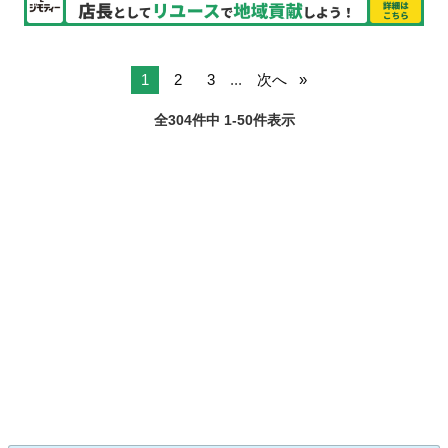
1
2
3
...
次へ
全304件中 1-50件表示