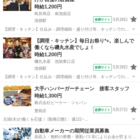
時給1,200円
鳥良商店 南池袋店
5月28日
提携サイト
池袋駅
【調理・キッチン】仕込み・調理補助・盛り付け等…キッチンでの業
務全般をお任せします!まずは、盛り付けなどの調理サポートから始め
東京
豊島区
池袋駅
キッチン
【調理・キッチン】毎日お祭り*+。楽しんで
てもらいます! お仕事は先輩スタッフがイチからお教えするので、未経
働くなら磯丸水産でしょ！
験の方も安心♪分からないことがあ...
時給1,200円
磯丸水産 池袋東口店
5月28日
提携サイト
池袋駅
【調理・キッチン】仕込み・調理補助・盛り付け等…キッチンでの業
務全般をお任せします!まずは、盛り付けなどの調理サポートから始め
東京
豊島区
池袋駅
キッチン
大手ハンバーガーチェーン 接客スタッフ
てもらいます! お仕事は先輩スタッフがイチからお教えするので、未経
時給1,300円
験の方も安心♪分からないことがあ...
株式会社ビーケー・ジャパン
5月27日
提携サイト
豊島区
主婦(夫)の働くを応援！ [勤務日数]： 週1日~
09:00~14:00/10:00~15:00/13:00~17:00/09:00~17:00 月/火/水/木/金/土/
東京
豊島区
キッチン
自動車メーカーの期間従業員募集
日 などから選べます [勤務地・最寄駅]： 東京...
高収入・無料の寮費・通勤バス等によりお金が貯まりや