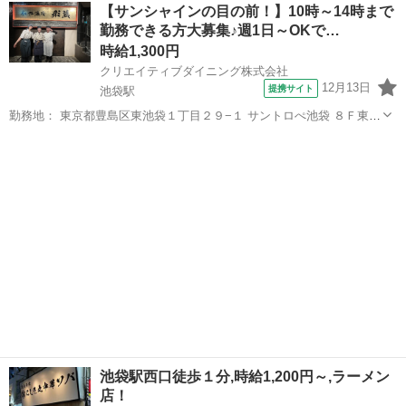
東京
豊島区
池袋駅
キッチン
スタッフ
【サンシャインの目の前！】10時～14時まで
て頂くお仕事です。難しい調理ではありませんので、家庭料理の経験
勤務できる方大募集♪週1日～OKで…
があれば大丈夫！食べることが...
時給1,300円
クリエイティブダイニング株式会社
12月13日
提携サイト
池袋駅
勤務地： 東京都豊島区東池袋１丁目２９−１ サントロぺ池袋 ８Ｆ東京
都豊島区東池袋１丁目２９−１ サントロぺ池袋 ８Ｆ 池袋駅 徒歩5分 ／
東京
豊島区
池袋駅
キッチン
東池袋駅 徒歩6分 ／ 東池袋四丁目駅 徒歩10分 週勤務日時： 週1日~
1...
池袋駅西口徒歩１分,時給1,200円～,ラーメン
店！