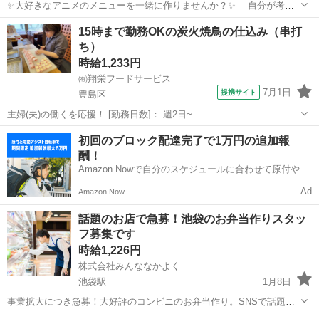
✨大好きなアニメのメニューを一緒に作りませんか？✨ 自分が考え
た商品がタイアップ商品になることも！ アニメコラボ商品が多く魅
東京
豊島区
新宿駅
キッチン
15時まで勤務OKの炭火焼鳥の仕込み（串打
力的！ ✅お試し短期・週１からOK！ 職場の雰囲気を大切にした
ち）
い方には、お試し短期もOK?...
時給1,233円
㈲翔栄フードサービス
7月1日
提携サイト
豊島区
主婦(夫)の働くを応援！ [勤務日数]： 週2日~
10:00~15:00/11:00~15:00/11:00~16:00/13:00~16:00 月/火/水/木/金/土/
東京
豊島区
キッチン
初回のブロック配達完了で1万円の追加報
日 などから選べます [勤務地・最寄駅]： 東京...
酬！
Amazon Nowで自分のスケジュールに合わせて原付や電
動アシスト自転車で配達し、報酬を獲得しましょう！
Ad
Amazon Now
話題のお店で急募！池袋のお弁当作りスタッ
フ募集です
時給1,226円
株式会社みんななかよく
池袋駅
1月8日
事業拡大につき急募！大好評のコンビニのお弁当作り。SNSで話題の
新業態で急成長中です。 店内調理のお弁当が好評で、キッチンで作っ