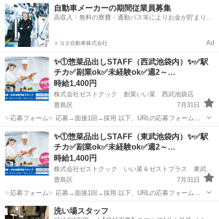
自動車メーカーの期間従業員募集
高収入・無料の寮費・通勤バス等によりお金が貯まりや
すい環境
Ad
トヨタ自動車株式会社
✨①惣菜品出しSTAFF（西武池袋内）✨✅駅
チカ✅副業ok✅未経験ok✅週2～…
時給1,400円
株式会社ゼストクック 創菜いい菜 西武池袋店
豊島区
7月31日
✨応募フォーム✨ 応募→面接1回→採用 以下、URLの応募フォームも
しくは 電話にて「求人応募希望」の旨、お問い合わせください。
東京
豊島区
キッチン
スタッフ
✨①惣菜品出しSTAFF（東武池袋内）✨✅駅
https://forms.office.com/r/K1LhuEhyFb ...
チカ✅副業ok✅未経験ok✅週2～…
時給1,400円
株式会社ゼストクック いい菜＆ゼストプラス 東武池袋店
豊島区
7月31日
✨応募フォーム✨ 応募→面接1回→採用 以下、URLの応募フォームも
しくは 電話にて「求人応募希望」の旨、お問い合わせください。
東京
豊島区
キッチン
スタッフ
洗い場スタッフ
https://forms.office.com/r/Hs8UFK5zii ...