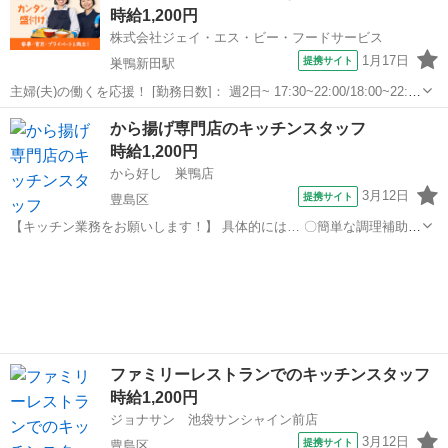
時給1,200円
してください♪ アルバイト...
株式会社ジェイ・エス・ビー・フードサービス
1月17日
提携サイト
巣鴨新田駅
主婦(夫)の働くを応援！ [勤務日数]： 週2日~ 17:30~22:00/18:00~22:00
月/火/水/木/金 などから選べます [勤務地・最寄駅]： 東京都豊島区巣
東京
豊島区
巣鴨新田駅
キッチン
から揚げ専門店のキッチンスタッフ
鴨4丁目8-4 学生会館 Campus ter...
時給1,200円
から好し 巣鴨店
3月12日
提携サイト
豊島区
【キッチン業務をお願いします！】 具体的には… 〇簡単な調理補助
〇食器洗い などをお任せします♪ バイトデビュー・ひさしぶりの復
東京
豊島区
キッチン
職・人見知りさんでも大丈夫です！ みんなでサポートしますので安心
してください♪ アルバイト...
ファミリーレストランでのキッチンスタッフ
時給1,200円
ジョナサン 池袋サンシャイン前店
3月12日
提携サイト
豊島区