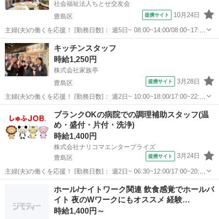
社会福祉法人ちとせ交友会
10月24日
提携サイト
豊島区
主婦(夫)の働くを応援！ [勤務日数]： 週5日~ 08:00~14:00/08:00~17:00
月/火/水/木/金 [勤務地・最寄駅]： 東京都豊島区高田3-36-11 目白ちと
東京
豊島区
キッチン
キッチンスタッフ
せ保育園 学習院下駅徒歩5分／目白駅 ...
時給1,250円
株式会社家族亭
3月28日
提携サイト
豊島区
主婦(夫)の働くを応援！ [勤務日数]： 週2日~ 10:00~18:00/17:00~22:00
月/火/水/木/金/土/日 などから選べます [勤務地・最寄駅]： 東京都豊島
東京
豊島区
キッチン
ブランクOKの病院での調理補助スタッフ(温
区西池袋1-1-25 東武池袋ダイニングシ...
め・盛付・片付・洗浄)
時給1,400円
株式会社ナリコマエンタープライズ
3月24日
提携サイト
豊島区
主婦(夫)の働くを応援！ [勤務日数]： 週2日~ 06:30~12:00/17:00~20:30
月/火/水/木/金/土/日 などから選べます [勤務地・最寄駅]： 東京都豊島
東京
豊島区
キッチン
ホール/ナイトワーク関連 飲食感覚でホールバ
区南長崎５－１７－９ 医療法人社団 仁泉会...
イト 夜のWワークにもオススメ 経験…
時給1,400円～