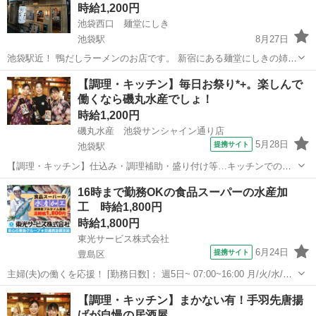
時給1,200円
池袋西口 麺堂にしき
池袋駅
8月27日
池袋駅近！ 鴨だしラーメンのお店です。 新宿にある麺堂にしきの姉妹
店で、 接客・配膳・簡単な調理等を手伝っていただきます。 未経験の
東京
豊島区
池袋駅
キッチン
スタッフ
【調理・キッチン】毎日お祭り*+。楽しんで
方、歓迎です！ ラーメン屋を本気で志す方、歓迎です！ 正社員希望の
働くなら磯丸水産でしょ！
方...
時給1,200円
磯丸水産 池袋サンシャイン通り店
5月28日
提携サイト
池袋駅
【調理・キッチン】仕込み・調理補助・盛り付け等…キッチンでの業
務全般をお任せします!まずは、盛り付けなどの調理サポートから始め
東京
豊島区
池袋駅
キッチン
16時まで勤務OKの食品スーパーの水産加
てもらいます! お仕事は先輩スタッフがイチからお教えするので、未経
工 時給1,800円
験の方も安心♪分からないことがあ...
時給1,800円
東光サービス株式会社
6月24日
提携サイト
豊島区
主婦(夫)の働くを応援！ [勤務日数]： 週5日~ 07:00~16:00 月/火/水/木/
金/土/日 などから選べます [勤務地・最寄駅]： 東京都豊島区南池袋3-
東京
豊島区
キッチン
【調理・キッチン】まかない有！手羽先唐揚
9-5 サトミビル（勤務地） 東光サービス株式会社／東...
げが自慢の居酒屋