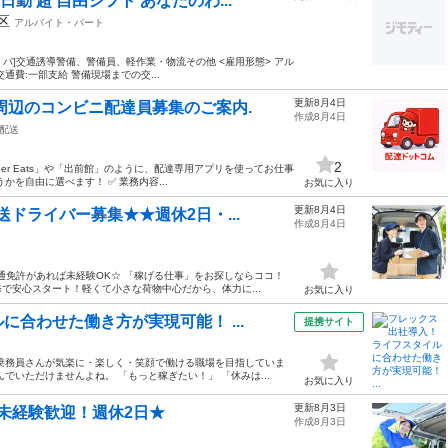
勤 超 自由シフト あなたのわ...
立区
アルバイト・パート
・パ]交通誘導警備、警備員、軽作業・物流その他 <雇用形態> アル
 交通費:一部支給 警備現場までの交...
更新8月4日
周辺のコンビニ配達員募集のご案内.
作成8月4日
配送
2
er Eats」や「出前館」のように、配達専用アプリを使ってお仕事
を自由に選べます！ ✅ 業務内容...
お気に入り
更新8月4日
ドライバー募集★★週休2日・...
作成8月4日
通免許があれば未経験OK☆ 「稼げる仕事」をお探しならココ！
で安心スタート！軽くて小さな荷物中心だから、体力に...
お気に入り
合わせた働き方が実現可能！ ...
提携サイト
乗務員さんが気楽に・楽しく・笑顔で働ける職場を目指していま
でいただけませんよね。 「もっと稼ぎたい！」 「休みは...
お気に入り
更新8月3日
未経験歓迎！週休2日★
作成8月3日