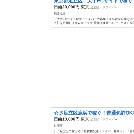
東京都足立区！大手ECサイトで稼ぐ！
日給20,000円
東京
足立区
ドライバー
積み込み
【大手ECサイト配送ドライバー大募集！未経験から稼げる
入】を目指しませんか？☆彡 荷物は軽量中心で、ポスト投函
☆彡足立区鹿浜で稼ぐ！普通免許OK◎
日給19,000円
東京
足立区
ドライバー
社用車
〖☆足立区で稼げる！軽貨物配送ドライバー募集☆〗 「普