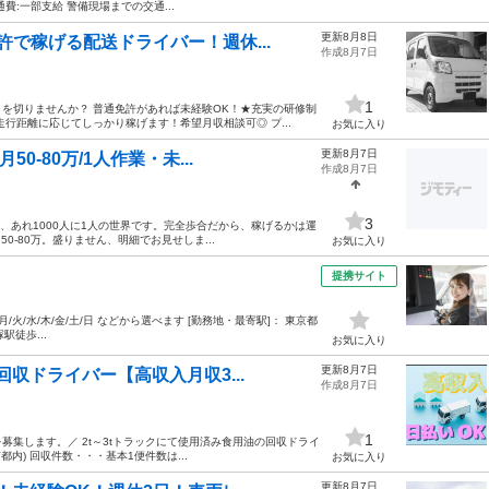
交通費:一部支給 警備現場までの交通...
更新8月8日
で稼げる配送ドライバー！週休...
作成8月7日
1
を切りませんか？ 普通免許があれば未経験OK！★充実の研修制
行距離に応じてしっかり稼げます！希望月収相談可◎ プ...
お気に入り
更新8月7日
-80万/1人作業・未...
作成8月7日
3
、あれ1000人に1人の世界です。完全歩合だから、稼げるかは運
0-80万。盛りません、明細でお見せしま...
お気に入り
提携サイト
00 月/火/水/木/金/土/日 などから選べます [勤務地・最寄駅]： 東京都
駅徒歩...
お気に入り
更新8月7日
収ドライバー【高収入月収3...
作成8月7日
1
集します。／ 2t～3tトラックにて使用済み食用油の回収ドライ
内) 回収件数・・・基本1便件数は...
お気に入り
更新8月7日