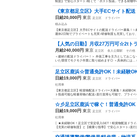
制度】で安心スタート♪軽くて「ポスト投函」できる荷物中心
《東京都足立区》大手ECサイト配送ド
日給20,000円
東京
足立区
ドライバー
積み込み
【東京都足立区】大手ECサイトの配送ドライバー募集！✨
週休2日制でプライベートも充実♪研修制度も充実しており、
【人気の日勤】月収27万円可☆2tトラ
月給240,000円
東京
足立区
舎人公園駅
その他
＜建材の配送ドライバー！＞ 外装工事を主力としておこな
いた環境でモクモク作業に取り組めます◎ ＜具体的には…＞ 
足立区鹿浜☆普通免許OK！未経験OK
日給19,000円
東京
足立区
ドライバー
社用車
【東京都足立区】軽貨物配送ドライバー大募集！未経験OK
ト投函可能な軽量荷物の配送♪直行直帰も可能で、プライベー
☆彡足立区鹿浜で稼ぐ！普通免許OK
日給19,000円
東京
足立区
ドライバー
社用車
〖★未経験OK！足立区で安定収入GET！軽貨物配送ドラ
【充実の研修制度】と【横乗り指導】で安心スタート♪直行直