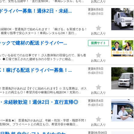
で、女性も活躍中！「直行直帰OK」「車両レンタル」も可...
お気に入り
更新8月6日
ライバー募集！週休2日・未経...
作成8月6日
未経験OK・普通免許で始められます！ 「稼げる」を実感できる！
横乗り指導で安心スタート！車両レンタルもOK！直行...
お気に入り
ックで建材の配送ドライバー...
提携サイト
っている会社でのお仕事です！ 少人数体制の現場なので、落ち着
◆工場で加工された建材を2tの小型トラックに積込...
お気に入り
更新8月5日
！稼げる配送ドライバー募集！...
作成8月5日
！普通免許があれば【すぐに始められます】☆ 主な業務は、ポス
トとの両立も◎！希望月収や稼働日時も相談OK！充実の...
お気に入り
更新8月4日
・未経験歓迎！週休2日・直行直帰◎
作成8月4日
イバー募集★〗 普通免許があれば、年齢・性別・学歴・職歴不問！
帰OK、プライベートとの両立も◎。希望月収や稼働日...
お気に入り
更新08月06日