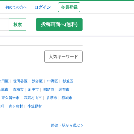
ログイン
会員登録
初めての方へ
投稿画面へ(無料)
検索
人気キーワード
大田区
世田谷区
渋谷区
中野区
杉並区
三鷹市
青梅市
府中市
昭島市
調布市
東久留米市
武蔵村山市
多摩市
稲城市
丈町
青ヶ島村
小笠原村
路線・駅から選ぶ