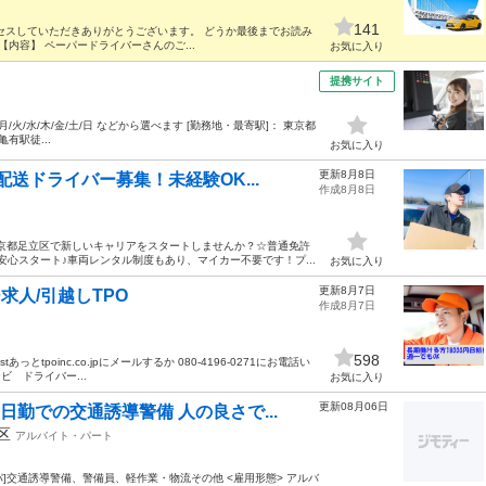
141
セスしていただきありがとうございます。 どうか最後までお読み
内容】 ペーパードライバーさんのご...
お気に入り
提携サイト
00 月/火/水/木/金/土/日 などから選べます [勤務地・最寄駅]： 東京都
有駅徒...
お気に入り
更新8月8日
送ドライバー募集！未経験OK...
作成8月8日
京都足立区で新しいキャリアをスタートしませんか？☆普通免許
心スタート♪車両レンタル制度もあり、マイカー不要です！プ...
お気に入り
更新8月7日
求人/引越しTPO
作成8月7日
598
poinc.co.jpにメールするか 080-4196-0271にお電話い
 ドライバー...
お気に入り
更新08月06日
日勤での交通誘導警備 人の良さで...
立区
アルバイト・パート
パ]交通誘導警備、警備員、軽作業・物流その他 <雇用形態> アルバ