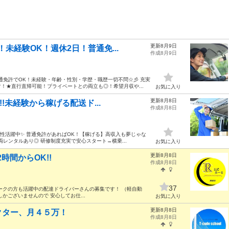
更新8月9日
未経験OK！週休2日！普通免...
作成8月9日
通免許でOK！未経験・年齢・性別・学歴・職歴一切不問☆彡 充実
！★直行直帰可能！プライベートとの両立も◎！希望月収や...
お気に入り
更新8月8日
!未経験から稼げる配送ド...
作成8月8日
性活躍中✨ 普通免許があればOK！【稼げる】高収入も夢じゃな
レンタルあり◎ 研修制度充実で安心スタート→横乗...
お気に入り
更新8月8日
時間からOK!!
作成8月8日
37
ークの方も活躍中の配達ドライバーさんの募集です！ （軽自動
かございませんので 安心してお仕...
お気に入り
更新8月8日
クター、月４５万！
作成8月8日