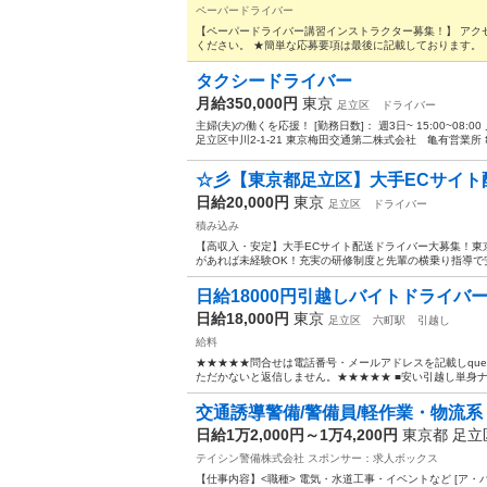
ペーパードライバー
【ペーパードライバー講習インストラクター募集！】 アク
ください。 ★簡単な応募要項は最後に記載しております。 【
タクシードライバー
月給350,000円
東京
足立区
ドライバー
主婦(夫)の働くを応援！ [勤務日数]： 週3日~ 15:00~08:
足立区中川2-1-21 東京梅田交通第二株式会社 亀有営業所 亀
☆彡【東京都足立区】大手ECサイト配
日給20,000円
東京
足立区
ドライバー
積み込み
【高収入・安定】大手ECサイト配送ドライバー大募集！東
があれば未経験OK！充実の研修制度と先輩の横乗り指導で安
日給18000円引越しバイトドライバー
日給18,000円
東京
足立区
六町駅
引越し
給料
★★★★★問合せは電話番号・メールアドレスを記載しquestあっとt
ただかないと返信しません。★★★★★ ■安い引越し単身ナビ
交通誘導警備/警備員/軽作業・物流系 
日給1万2,000円～1万4,200円
東京都 足
テイシン警備株式会社
スポンサー：求人ボックス
【仕事内容】<職種> 電気・水道工事・イベントなど [ア・