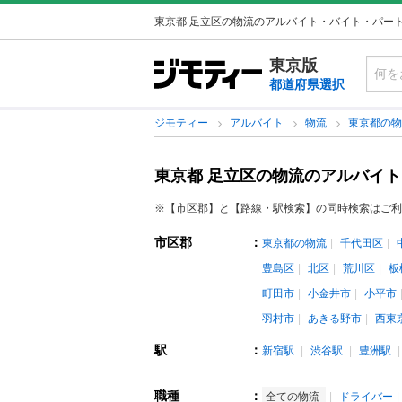
東京都 足立区の物流のアルバイト・バイト・パー
東京版
都道府県選択
ジモティー
アルバイト
物流
東京都の
東京都 足立区の物流のアルバイ
※【市区郡】と【路線・駅検索】の同時検索はご利
市区郡
：
東京都の物流
千代田区
豊島区
北区
荒川区
板
町田市
小金井市
小平市
羽村市
あきる野市
西東
駅
：
新宿駅
渋谷駅
豊洲駅
職種
：
全ての物流
ドライバー