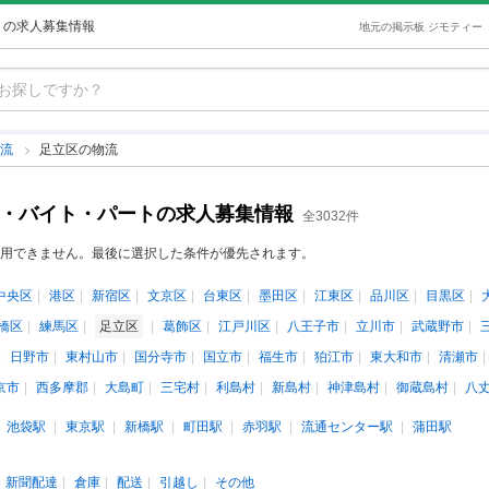
トの求人募集情報
地元の掲示板 ジモティー
物流
足立区の物流
ト・バイト・パートの求人募集情報
全3032件
用できません。最後に選択した条件が優先されます。
中央区
港区
新宿区
文京区
台東区
墨田区
江東区
品川区
目黒区
橋区
練馬区
足立区
葛飾区
江戸川区
八王子市
立川市
武蔵野市
日野市
東村山市
国分寺市
国立市
福生市
狛江市
東大和市
清瀬市
京市
西多摩郡
大島町
三宅村
利島村
新島村
神津島村
御蔵島村
八
池袋駅
東京駅
新橋駅
町田駅
赤羽駅
流通センター駅
蒲田駅
新聞配達
倉庫
配送
引越し
その他