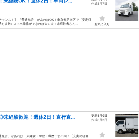
未経験OK！週休2日！車両レ...
作成8月7日
チャンス！】 「普通免許」があればOK！東京都足立区で【安定収
も多数♪ スマホ操作ができれば大丈夫！未経験者さん...
お気に入り
更新8月6日
未経験歓迎！週休2日！直行直...
作成8月6日
通免許」があれば、未経験・学歴・職歴一切不問！【充実の研修