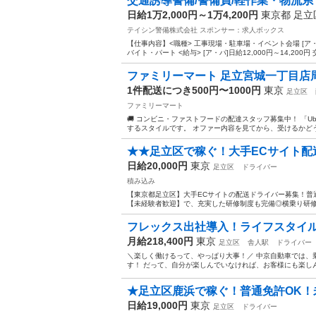
交通誘導警備/警備員/軽作業・物流系 日
日給1万2,000円～1万4,200円
東京都 足
テイシン警備株式会社
スポンサー：求人ボックス
【仕事内容】<職種> 工事現場・駐車場・イベント会場 [ア
バイト・パート <給与> [ア・パ]日給12,000円～14,200円
ファミリーマート 足立宮城一丁目店
1件配送につき500円〜1000円
東京
足立区
ファミリーマート
🚚 コンビニ・ファストフードの配達スタッフ募集中！ 「Ub
するスタイルです。 オファー内容を見てから、受けるかどうか
★★足立区で稼ぐ！大手ECサイト配送
日給20,000円
東京
足立区
ドライバー
積み込み
【東京都足立区】大手ECサイトの配送ドライバー募集！普
【未経験者歓迎】で、充実した研修制度も完備◎横乗り研修
フレックス出社導入！ライフスタイルに
月給218,400円
東京
足立区
舎人駅
ドライバー
＼楽しく働けるって、やっぱり大事！／ 中京自動車では、
す！ だって、自分が楽しんでいなければ、お客様にも楽しん
★足立区鹿浜で稼ぐ！普通免許OK！
日給19,000円
東京
足立区
ドライバー