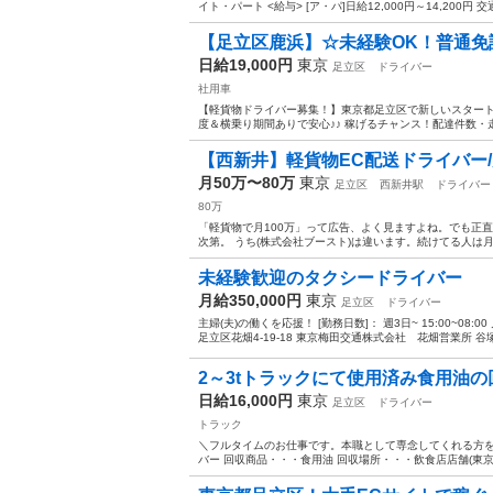
イト・パート <給与> [ア・パ]日給12,000円～14,200円 
【足立区鹿浜】☆未経験OK！普通免許
日給19,000円
東京
足立区
ドライバー
社用車
【軽貨物ドライバー募集！】東京都足立区で新しいスタート
度＆横乗り期間ありで安心♪♪ 稼げるチャンス！配達件数・走
【西新井】軽貨物EC配送ドライバー/月50
月50万〜80万
東京
足立区
西新井駅
ドライバー
80万
「軽貨物で月100万」って広告、よく見ますよね。でも正直
次第。 うち(株式会社ブースト)は違います。続けてる人は月5
未経験歓迎のタクシードライバー
月給350,000円
東京
足立区
ドライバー
主婦(夫)の働くを応援！ [勤務日数]： 週3日~ 15:00~08:
足立区花畑4-19-18 東京梅田交通株式会社 花畑営業所 谷塚
2～3tトラックにて使用済み食用油の回
日給16,000円
東京
足立区
ドライバー
トラック
＼フルタイムのお仕事です。本職として専念してくれる方を募
バー 回収商品・・・食用油 回収場所・・・飲食店店舗(東京都