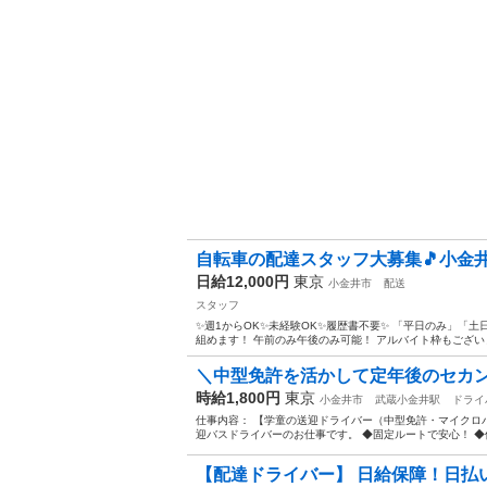
自転車の配達スタッフ大募集🎵小金
日給12,000円
東京
小金井市
配送
スタッフ
✨週1からOK✨未経験OK✨履歴書不要✨ 「平日のみ」「
組めます！ 午前のみ午後のみ可能！ アルバイト枠もございます
＼中型免許を活かして定年後のセカン
時給1,800円
東京
小金井市
武蔵小金井駅
ドライ
仕事内容： 【学童の送迎ドライバー（中型免許・マイクロバ
迎バスドライバーのお仕事です。 ◆固定ルートで安心！ ◆使用
【配達ドライバー】 日給保障！日払い