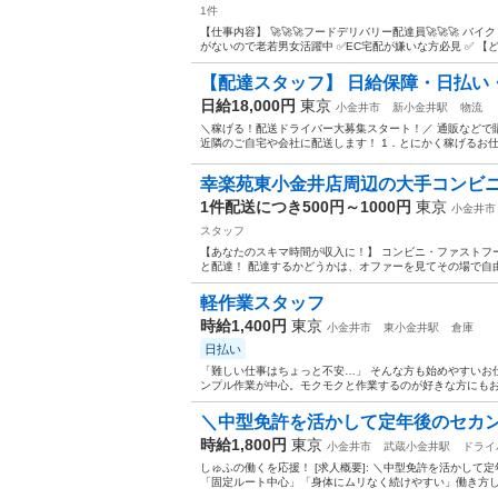
1件
【仕事内容】 🚀🚀🚀フードデリバリー配達員🚀🚀🚀
がないので老若男女活躍中 ✅EC宅配が嫌いな方必見 ✅ 【ど
【配達スタッフ】 日給保障・日払い・
日給18,000円
東京
小金井市
新小金井駅
物流
＼稼げる！配送ドライバー大募集スタート！／ 通販などで
近隣のご自宅や会社に配送します！ 1．とにかく稼げるお仕事
幸楽苑東小金井店周辺の大手コンビニ
1件配送につき500円～1000円
東京
小金井市
スタッフ
【あなたのスキマ時間が収入に！】 コンビニ・ファストフ
と配達！ 配達するかどうかは、オファーを見てその場で自由に
軽作業スタッフ
時給1,400円
東京
小金井市
東小金井駅
倉庫
日払い
「難しい仕事はちょっと不安…」 そんな方も始めやすいお
ンプル作業が中心。モクモクと作業するのが好きな方にもおす
＼中型免許を活かして定年後のセカン
時給1,800円
東京
小金井市
武蔵小金井駅
ドライ
しゅふの働くを応援！ [求人概要]: ＼中型免許を活かし
「固定ルート中心」「身体にムリなく続けやすい」働き方しません