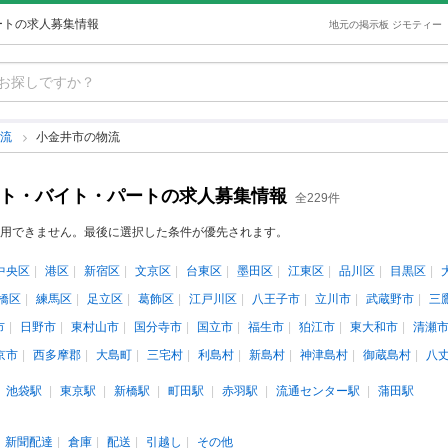
ートの求人募集情報
地元の掲示板 ジモティー
物流
小金井市の物流
イト・バイト・パートの求人募集情報
全229件
用できません。最後に選択した条件が優先されます。
中央区
港区
新宿区
文京区
台東区
墨田区
江東区
品川区
目黒区
橋区
練馬区
足立区
葛飾区
江戸川区
八王子市
立川市
武蔵野市
三
市
日野市
東村山市
国分寺市
国立市
福生市
狛江市
東大和市
清瀬
京市
西多摩郡
大島町
三宅村
利島村
新島村
神津島村
御蔵島村
八
池袋駅
東京駅
新橋駅
町田駅
赤羽駅
流通センター駅
蒲田駅
新聞配達
倉庫
配送
引越し
その他