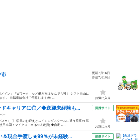
更新7月16日
井市
作成7月16日
土日メイン」「Wワーク」など働き方はなんでも可！ シフト自由に
。 自転車は会社で用意します🚲 ...
お気に入り
ドキャリアに◎／◆送迎未経験も...
提携サイト
バー
スMT）】 学童のお迎えとスイミングスクールに通う児童の 送
車両：マイクロ・MT(29人定員) ◆自宅⇔...
お気に入り
＆現金手渡し★99％が未経験...
提携サイト