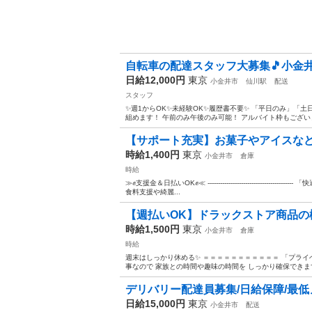
自転車の配達スタッフ大募集🎵小金
日給12,000円
東京
小金井市
仙川駅
配送
スタッフ
✨週1からOK✨未経験OK✨履歴書不要✨ 「平日のみ」「
組めます！ 午前のみ午後のみ可能！ アルバイト枠もございます
【サポート充実】お菓子やアイスな
時給1,400円
東京
小金井市
倉庫
時給
≫✊支援金＆日払いOK✊≪ ----------------------------
食料支援や綺麗...
【週払いOK】ドラックストア商品の
時給1,500円
東京
小金井市
倉庫
時給
週末はしっかり休める✨ ＝＝＝＝＝＝＝＝＝＝＝ 「プライ
事なので 家族との時間や趣味の時間を しっかり確保できます⭕
デリバリー配達員募集/日給保障/最
日給15,000円
東京
小金井市
配送