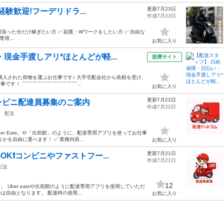
更新7月23日
経験歓迎!フーデリドラ...
作成7月23日
 頑張った分だけ稼ぎたい方 ✅ 副業・Wワークをしたい方 ✅ 自由な
用...
お気に入り
現金手渡しアリ*ほとんどが軽...
提携サイト
購入された荷物を運ぶお仕事です♪ 大手宅配会社から依頼を受け、
です！ ￣￣￣￣￣￣￣￣￣￣￣...
お気に入り
更新7月22日
ンビニ配達員募集のご案内
作成7月22日
配送
er Eats」や「出前館」のように、配達専用アプリを使ってお仕事
を自由に選べます！ ✅ 業務内容...
お気に入り
更新7月21日
K❗️コンビニやファストフー...
作成7月21日
配送
12
 Uber eatsや出前館のように配達専用アプリを使用していただ
自由となります。 配達時の使用...
お気に入り