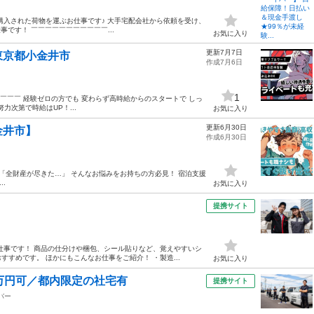
購入された荷物を運ぶお仕事です♪ 大手宅配会社から依頼を受け、
です！ ￣￣￣￣￣￣￣￣￣￣￣...
お気に入り
更新7月7日
東京都小金井市
作成7月6日
1
￣￣￣￣￣ 経験ゼロの方でも 変わらず高時給からのスタートで しっ
力次第で時給はUP！...
お気に入り
更新6月30日
金井市】
作成6月30日
「全財産が尽きた…」 そんなお悩みをお持ちの方必見！ 宿泊支援
.
お気に入り
提携サイト
仕事です！ 商品の仕分けや梱包、シール貼りなど、覚えやすいシ
すめです。 ほかにもこんなお仕事をご紹介！ ・製造...
お気に入り
万円可／都内限定の社宅有
提携サイト
バー