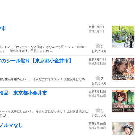
更新8月3日
井市
作成8月3日
1
土日メイン」「Wワーク」など働き方はなんでも可！ シフト自由に
。 自転車は会社で用意します🚲 ...
お気に入り
更新7月31日
どのシール貼り【東京都小金井市】
作成7月31日
2
------------- 「快適な生活を始めたい…」 そんな方にオススメ！ 支援金をはじめ
お気に入り
更新7月31日
検品 東京都小金井市
作成7月31日
1
ベートも大事にしたい！」 そんな方にピッタリ！ 土日休みのお仕
 ...
お気に入り
更新7月30日
低ノルマなし
作成7月30日