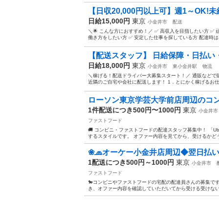
【日収20,000円以上可】週1～OK!未
日給15,000円
東京
小金井市
配送
＼🌟 こんな方におすすめ！／ ✅ 高収入を目指したい方 ✅
働き方をしたい方 ✅ 安定した仕事を探している方 配達時は専
【配送スタッフ】 日給保障・日払い・
日給18,000円
東京
小金井市
東小金井駅
物流
＼稼げる！配送ドライバー大募集スタート！／ 通販などで
近隣のご自宅や会社に配送します！ 1．とにかく稼げるお仕事
ローソン東京学芸大学前店周辺のコ
1件配送につき500円〜1000円
東京
小金井市
ファストフード
🚚 コンビニ・ファストフードの配達スタッフ募集中！ 「Ub
するスタイルです。 オファー内容を見てから、受けるかどうか
❀🧢オーケー小金井店周辺◆翌日払いO
1配送につき500円～1000円
東京
小金井市
ファストフード
🐎コンビニやファストフードの宅配の配達員さんの募集です。
き、オファー内容を確認していただいてから受ける受けないは