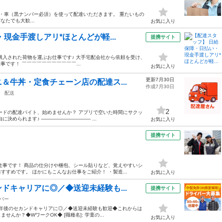
 バイク・車（黒ナンバー必須）を使って配達いただきます。 重たいもの
なたでも大歓...
お気に入り
現金手渡しアリ*ほとんどが軽...
提携サイト
購入された荷物を運ぶお仕事です♪ 大手宅配会社から依頼を受け、
です！ ￣￣￣￣￣￣￣￣￣￣￣...
お気に入り
更新7月30日
＆牛丼・定食チェーン店の配達ス...
作成7月30日
配送
2
ードの配達バイト、始めませんか？ アプリで空いた時間にサクッ
決められます♪ ―――――――――― ...
お気に入り
提携サイト
仕事です！ 商品の仕分けや梱包、シール貼りなど、覚えやすいシ
すめです。 ほかにもこんなお仕事をご紹介！ ・製造...
お気に入り
ドキャリアに◎／◆送迎未経験も...
提携サイト
バー
て定年後のセカンドキャリアに◎／◆送迎未経験も歓迎◆これからは
か？◆WワークOK◆ [職種名]: 学童の...
お気に入り