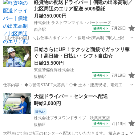
軽貨物の配送ドライバー｜個建の出来高制／
躍できます！ ・ライフスタイルに合わせて働ける！ 【未経験でも
北区周辺のエリア配送 5009委託
OK】 普通自動車免許があ...
月給350,000円
株式会社 ラストワンマイル・パートナーズ
7月26日
提携サイト
西台駅
【お仕事内容】 ＼お仕事のポイント／ ・個建×出来高制で収入上限な
し ・エリア固定 → ルート構築しやすい ・1日100〜150個で効率よく
東京
板橋区
西台駅
配送
日給さらにUP！サクッと面接でガッツリ稼
回せる ・無駄な横持ち・長距離なし ・直帰相談OK（条件あり） 個人
ぐ！高日給・日払い・シフト自由☆
宅向けの軽貨物...
日給15,500円
東亜警備保障株式会社
7月19日
提携サイト
板橋駅
仕事内容： ◆◇警備STAFF大募集！◇◆ 土木・建築現場、電気工事
現場や、 ライブ・フェス・お祭り・花火大会などのイベント会場等で
東京
板橋区
板橋駅
その他
大型ドライバー・センターへ配送
のお仕事です。 事故や渋滞といったトラブルが起きないように誘導・
時給2,000円
案内をお願いします。 トラ...
日払い
株式会社プラスワンドライブ 秋葉原支店
7月19日
提携サイト
板橋区
大型車にて主に埼玉のセンターへ配送していただきます。 積込みはフ