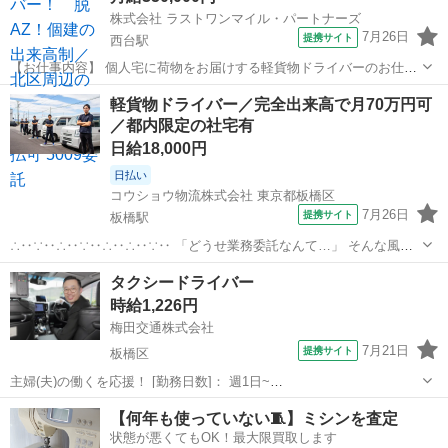
株式会社 ラストワンマイル・パートナーズ
7月26日
提携サイト
西台駅
【お仕事内容】 個人宅に荷物をお届けする軽貨物ドライバーのお仕事
です。 ＜具体的な仕事内容＞ ●担当エリア内での荷物の配達・集荷 ●
東京
板橋区
西台駅
配送
軽貨物ドライバー／完全出来高で月70万円可
軽バンでのエリア配送 （ナビ・地図アプリ推奨） ●荷物の積み下ろ
／都内限定の社宅有
し、受取確認（サインまた...
日給18,000円
日払い
コウショウ物流株式会社 東京都板橋区
7月26日
提携サイト
板橋駅
∴‥∵‥∴‥∵‥∴‥∴‥∵‥ 「どうせ業務委託なんて…」 そんな風に
思っているアナタの イメージを変えてみせます★ ≪ちゃんと稼げる≫
東京
板橋区
板橋駅
ドライバー
タクシードライバー
から 軽貨物の経験者にピッタリ◎ ∴‥∵‥∴‥∵‥∴‥∴‥∵‥ 業務委
時給1,226円
託の 【軽貨...
梅田交通株式会社
7月21日
提携サイト
板橋区
主婦(夫)の働くを応援！ [勤務日数]： 週1日~
06:00~10:00/08:00~12:00/12:00~16:00/13:00~17:00 月/火/水/木/金/土/
東京
板橋区
ドライバー
【何年も使っていない🧵】ミシンを査定
日 などから選べます [勤務地・最寄駅]： 東京...
状態が悪くてもOK！最大限買取します