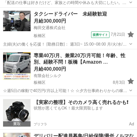
「配送の仕事は好きだけど、家族との時間や休みも大切にしたい。」
その希望、ここで叶います。 東京都板橋区高島平を拠点とした、法人
東京
板橋区
ドライバー
土日
タクシードライバー 未経験歓迎
向け事務用品の配送ドライバーを募集します。 お届け先は企業様がメ
月給300,000円
イン。 不在による再...
梅田交通株式会社
7月21日
提携サイト
板橋区
主婦(夫)の働くを応援！ [勤務日数]： 週3日~ 15:00~08:00 月/火/水/木/
金/土/日 などから選べます [勤務地・最寄駅]： 東京都板橋区大原町1-6
東京
板橋区
ドライバー
専業40万/月、兼業20万/月可能！年齢、性
ABC交通株式会社 本蓮沼駅徒歩1分／志村坂上駅 ...
別、経験不問！板橋【Amazon …
月給400,000円
有限会社シルク
板橋区
8月3日
☆週5日の稼動で40万円/月以上可能！☆ ☆夕方仕事終わりからの稼
働、休日の稼動で20万円/月以上可能！☆ ☆雇われない働き方、自由な
東京
板橋区
配送
Amazon
【実家の整理】そのカメラ高く売れるかも❗️
スタイルでの働き方を【Amazon Flex】で始めましょう！☆ 個人事業
状態が悪くてもOK！最大限買取します
主とし...
Ad
プリフラ
デリバリー配達員募集/日給保障/最低ノルマな