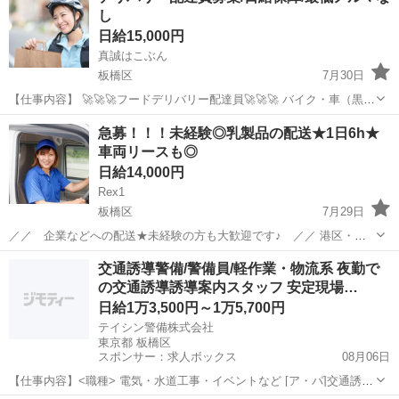
し
日給15,000円
真誠はこぶん
板橋区
7月30日
【仕事内容】 🚀🚀🚀フードデリバリー配達員🚀🚀🚀 バイク・車（黒ナ
ンバー必須）を使って配達いただきます。 重たいものがないので老若
東京
板橋区
ドライバー
1件
急募！！！未経験◎乳製品の配送★1日6h★
男女活躍中 ✅EC宅配が嫌いな方必見 ✅ 【どなたでも大歓...
車両リースも◎
日給14,000円
Rex1
板橋区
7月29日
／／ 企業などへの配送★未経験の方も大歓迎です♪ ／／ 港区・品
川区・太田区エリア 冷蔵案件になります！ 未経験の方、車両が無い方
東京
板橋区
ドライバー
積み込み
交通誘導警備/警備員/軽作業・物流系 夜勤で
も大歓迎♪ 車両リースもあり！！ 定期購入されているお客様へ乳製品
の交通誘導誘導案内スタッフ 安定現場…
のお届...
日給1万3,500円～1万5,700円
テイシン警備株式会社
東京都 板橋区
スポンサー：求人ボックス
08月06日
【仕事内容】<職種> 電気・水道工事・イベントなど [ア・パ]交通誘導
警備、警備員、軽作業・物流その他 <雇用形態> アルバイト・パート