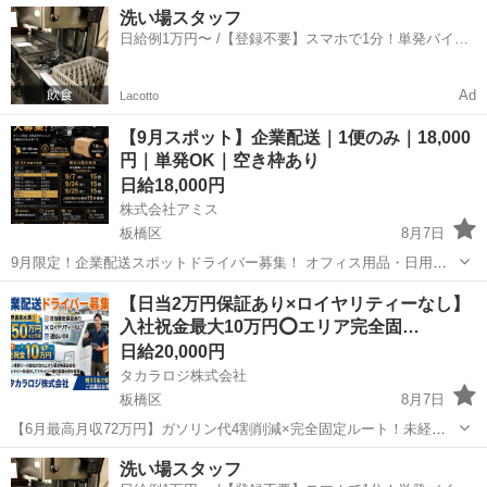
洗い場スタッフ
日給例1万円〜 /【登録不要】スマホで1分！単発バイト
一括検索✨
Ad
Lacotto
【9月スポット】企業配送｜1便のみ｜18,000
円｜単発OK｜空き枠あり
日給18,000円
株式会社アミス
板橋区
8月7日
9月限定！企業配送スポットドライバー募集！ オフィス用品・日用品
を中心とした企業配送です。 1便のみ・端末操作なし・単発1日のみ
東京
板橋区
配送
スポット
【日当2万円保証あり×ロイヤリティーなし】
OK！ 現在、9/7・9/24・9/25は各日7台空きがあります。 ■稼働日
入社祝金最大10万円⭕️エリア完全固…
9/1…5台 ...
日給20,000円
タカラロジ株式会社
板橋区
8月7日
【6月最高月収72万円】ガソリン代4割削減×完全固定ルート！未経験
からガッツリ稼げる軽貨物ドライバー★入社祝金最大10万円✨ 💡 今だ
東京
板橋区
ドライバー
ロイヤリティ
洗い場スタッフ
けの限定特典！ 8月20日までのご契約で【10万円】 / それ以降のご契