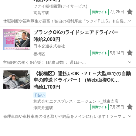
ツクイ板橋四葉(デイサービス)
7月25日
提携サイト
高島平駅
休暇制度や福利厚生が豊富！独自の福利厚生「ツクイPLUS」も自慢で
す♪プライベートも大切にできます。 ★☆ 働きやすいメリット多数
東京
板橋区
高島平駅
その他
ブランクOKのライドシェアドライバー
★☆ ＼＼サービス・職種の魅力／／ 送迎業務を通して、お客様から感
時給2,000円
謝の言葉を直接いただけ...
日本交通株式会社
5月14日
提携サイト
板橋区
主婦(夫)の働くを応援！ [勤務日数]： 週1日~
07:00~11:00/00:30~04:30/16:00~20:00 [勤務地・最寄駅]： 東京都板橋
東京
板橋区
ドライバー
《板橋区》週払いOK・2ｔ～大型車での自動
区板橋2-4-41 日本交通株式会社 下板橋駅徒歩3分 [職...
車の陸送ドライバー！（Web面接OK…
時給1,700円
日払い
株式会社エクスプレス・エージェント_城東支店
7月25日
提携サイト
浮間舟渡駅
修理車両や車検車両の引き取りや納品をメインに行います！ツーマン
での業務となります♪★ ▼△ 日収例 △▼ 13,600円～17,800円
東京
板橋区
浮間舟渡駅
ドライバー
▼△ 月収例 △▼ 312,000円～446,000円 ☆応募後の流れ☆ 担当
者...