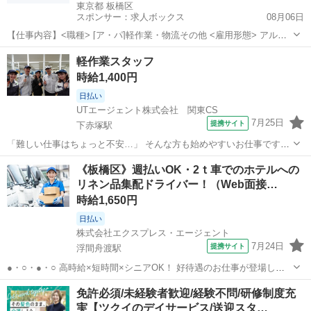
東京都 板橋区
スポンサー：求人ボックス
08月06日
【仕事内容】<職種> [ア・パ]軽作業・物流その他 <雇用形態> アルバ
イト・パート <給与> [ア・パ]月給35万円～65万円 交通費: 直行直帰
アルバイト・パート
軽作業スタッフ
OKのお仕事です 報酬例 平均月給35～65万円 <月収一例> 稼ぎたいけ
時給1,400円
ど自分の...
日払い
UTエージェント株式会社 関東CS
7月25日
提携サイト
下赤塚駅
「難しい仕事はちょっと不安…」 そんな方も始めやすいお仕事です！
商品の仕分けや梱包、シール貼りなど、覚えやすいシンプル作業が中
東京
板橋区
下赤塚駅
倉庫
《板橋区》週払いOK・2ｔ車でのホテルへの
心。モクモクと作業するのが好きな方にもおすすめです。 ほかにもこ
リネン品集配ドライバー！（Web面接…
んなお仕事をご紹介！ ・製造...
時給1,650円
日払い
株式会社エクスプレス・エージェント
7月24日
提携サイト
浮間舟渡駅
●・○・●・○ 高時給×短時間×シニアOK！ 好待遇のお仕事が登場しま
した～☆ ぜひご覧いただき お気軽にご応募くださいませ♪ ●・○・●・
東京
板橋区
浮間舟渡駅
ドライバー
免許必須/未経験者歓迎/経験不問/研修制度充
○ —————————————— ■使用車種：2ｔ（箱/ロング） ■業務
実【ツクイのデイサービス/送迎スタ…
内容：リネ...