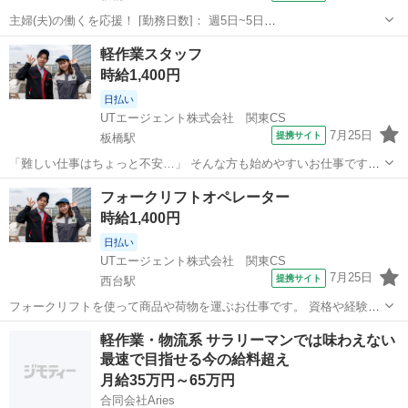
主婦(夫)の働くを応援！ [勤務日数]： 週5日~5日
11:00~19:30/10:00~18:30 月/火/水/木/金/土 などから選べます [勤務
東京
板橋区
配送
軽作業スタッフ
地・最寄駅]： 東京都板橋区蓮根3-17-1 TF西台ビル 株式会社...
時給1,400円
日払い
UTエージェント株式会社 関東CS
7月25日
提携サイト
板橋駅
「難しい仕事はちょっと不安…」 そんな方も始めやすいお仕事です！
商品の仕分けや梱包、シール貼りなど、覚えやすいシンプル作業が中
東京
板橋区
板橋駅
倉庫
フォークリフトオペレーター
心。モクモクと作業するのが好きな方にもおすすめです。 ほかにもこ
時給1,400円
んなお仕事をご紹介！ ・製造...
日払い
UTエージェント株式会社 関東CS
7月25日
提携サイト
西台駅
フォークリフトを使って商品や荷物を運ぶお仕事です。 資格や経験を
活かせる案件はもちろん、経験が浅い方やブランクがある方向けのお
東京
板橋区
西台駅
ドライバー
軽作業・物流系 サラリーマンでは味わえない
仕事も多数ご用意しています。 ほかにもこんなお仕事をご紹介！ ・製
最速で目指せる今の給料超え
造 ・軽作業 ・ピッキング ...
月給35万円～65万円
合同会社Aries