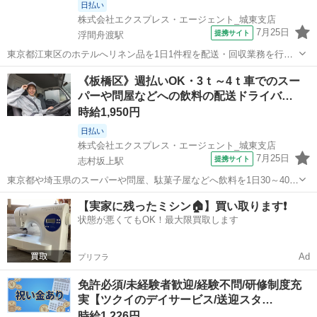
日払い
株式会社エクスプレス・エージェント_城東支店
7月25日
提携サイト
浮間舟渡駅
東京都江東区のホテルへリネン品を1日1件程を配送・回収業務を行な
います。★ ▼△ 日収例 △▼ 10,700円～ ▼△ 月収例 △▼
東京
板橋区
浮間舟渡駅
ドライバー
《板橋区》週払いOK・3ｔ～4ｔ車でのスー
128,000円～150,000円 ☆応募後の流れ☆ 担当者：03-5619-462...
パーや問屋などへの飲料の配送ドライバ…
時給1,950円
日払い
株式会社エクスプレス・エージェント_城東支店
7月25日
提携サイト
志村坂上駅
東京都や埼玉県のスーパーや問屋、駄菓子屋などへ飲料を1日30～40件
程を配送します。★ ▼△ 日収例 △▼ 15,600円～19,200円 ▼△
東京
板橋区
志村坂上駅
ドライバー
【実家に残ったミシン🏠】買い取ります❗️
月収例 △▼ 390,000円～500,000円 ☆応募後の流れ☆ 担当...
状態が悪くてもOK！最大限買取します
Ad
プリフラ
免許必須/未経験者歓迎/経験不問/研修制度充
実【ツクイのデイサービス/送迎スタ…
時給1,226円