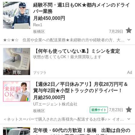
アルバイト・パート
経験不問・週1日もOK★都内メインのドライ
<給与> [ア・パ]日給13,500円～15,700円 交通費:一部支給 警備現場ま
バー業務
での交通...
月給450,000円
Rex1
板橋区
7月29日
★☆★☆ 住居や企業への配送業務★未経験の方や経験者の方、大歓
迎♪ ★☆★☆ メインの仕事をしていて、週に2～3日しかできない
東京
板橋区
ドライバー
都内
【何年も使っていない🧵】ミシンを査定
方！ 今の職場を辞めたいなぁなど考えている方！ ぜひご応募くださ
状態が悪くてもOK！最大限買取します
い！！ 弊社で...
Ad
プリフラ
【週休2日／平日休みアリ】月収28万円可＆
賞与年2回★小型トラックのドライバー！
月給250,000円
UTエージェント株式会社
7月23日
提携サイト
板橋区
＜ネットスーパーで購入されたお客様先へ配送するお仕事♪＞ イオン
ネクストデリバリー株式会社でのお仕事！ ＜具体的には…＞ 【1】倉
東京
板橋区
その他
定年後・60代の方歓迎！板橋 出勤は自分の
庫内にて自動で仕分けされた荷物をトラックに積込む 【2】配送先の