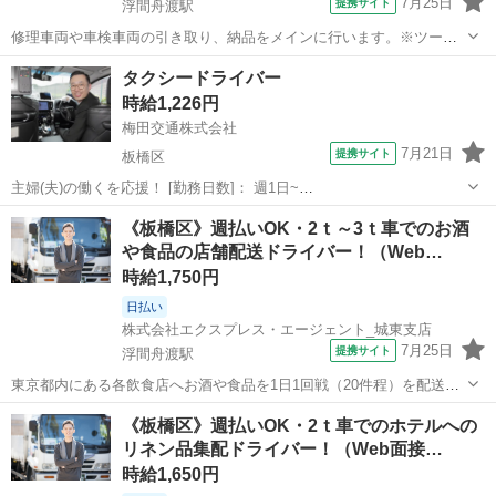
7月25日
提携サイト
浮間舟渡駅
修理車両や車検車両の引き取り、納品をメインに行います。※ツーマ
ンでの業務となります。★ ▼△ 日収例 △▼ 13,600円～17,800円
東京
板橋区
浮間舟渡駅
ドライバー
タクシードライバー
▼△ 月収例 △▼ 285,000円～392,000円 ☆応募後の流れ☆ 担当...
時給1,226円
梅田交通株式会社
7月21日
提携サイト
板橋区
主婦(夫)の働くを応援！ [勤務日数]： 週1日~
06:00~10:00/08:00~12:00/12:00~16:00/13:00~17:00 月/火/水/木/金/土/
東京
板橋区
ドライバー
《板橋区》週払いOK・2ｔ～3ｔ車でのお酒
日 などから選べます [勤務地・最寄駅]： 東京...
や食品の店舗配送ドライバー！（Web…
時給1,750円
日払い
株式会社エクスプレス・エージェント_城東支店
7月25日
提携サイト
浮間舟渡駅
東京都内にある各飲食店へお酒や食品を1日1回戦（20件程）を配送し
ていただきます。★ ▼△ 日収例 △▼ 14,000円～16,100円 ▼△
東京
板橋区
浮間舟渡駅
ドライバー
《板橋区》週払いOK・2ｔ車でのホテルへの
月収例 △▼ 294,000円～356,000円 ☆応募後の流れ☆ 担当者...
リネン品集配ドライバー！（Web面接…
時給1,650円