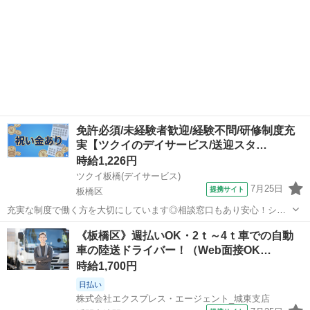
免許必須/未経験者歓迎/経験不問/研修制度充
実【ツクイのデイサービス/送迎スタ…
時給1,226円
ツクイ板橋(デイサービス)
7月25日
提携サイト
板橋区
充実な制度で働く方を大切にしています◎相談窓口もあり安心！シフ
ト勤務で働きやすさ抜群の環境です。 ★☆ 働きやすいメリット多数
東京
板橋区
その他
《板橋区》週払いOK・2ｔ～4ｔ車での自動
★☆ ＼＼サービス・職種の魅力／／ 送迎業務を通して、お客様から感
車の陸送ドライバー！（Web面接OK…
謝の言葉を直接いただけたり...
時給1,700円
日払い
株式会社エクスプレス・エージェント_城東支店