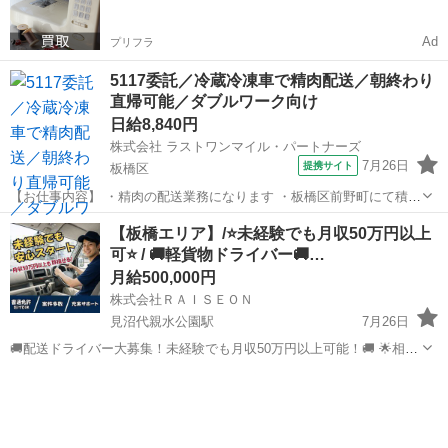
Ad
プリフラ
5117委託／冷蔵冷凍車で精肉配送／朝終わり
直帰可能／ダブルワーク向け
日給8,840円
株式会社 ラストワンマイル・パートナーズ
7月26日
提携サイト
板橋区
【お仕事内容】 ・精肉の配送業務になります ・板橋区前野町にて積込
み ・お休みは市場カレンダーに準ずる（水・日） ・配送エリア 文京
東京
板橋区
ドライバー
【板橋エリア】/⭐️未経験でも月収50万円以上
区、墨田区、江東区、中央区、台東区、荒川区 ・配送件数 平均１０-
可⭐️ / 🚚軽貨物ドライバー🚚…
１５件 ※繁忙期などに...
月給500,000円
株式会社ＲＡＩＳＥＯＮ
見沼代親水公園駅
7月26日
🚚配送ドライバー大募集！未経験でも月収50万円以上可能！🚚 🌟相談
だけでも大歓迎！🌟 「応募フォーム」もしくは「お問い合わせ」から
東京
板橋区
見沼代親水公園駅
ドライバー
貨物
ご連絡ください！ ▼応募フォーム https://raiseon.co.jp/...