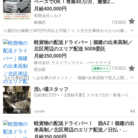
ペースでOK！専業40万/月、兼業2…
近くにトラックを駐車して荷...
月給400,000円
有限会社シルク
板橋区
7月26日
☆週5日の稼動で40万円/月以上可能！☆ ☆夕方仕事終わりからの稼
働、休日の稼動で20万円/月以上可能！☆ ☆雇われない働き方、自由な
東京
板橋区
配送
Amazon
軽貨物の配送ドライバー｜個建の出来高制／
スタイルでの働き方を【Amazon Flex】で始めましょう！☆ 個人事業
北区周辺のエリア配送 5009委託
主とし...
月給350,000円
株式会社 ラストワンマイル・パートナーズ
7月26日
提携サイト
西台駅
【お仕事内容】 ＼お仕事のポイント／ ・個建×出来高制で収入上限な
し ・エリア固定 → ルート構築しやすい ・1日100〜150個で効率よく
東京
板橋区
西台駅
配送
洗い場スタッフ
回せる ・無駄な横持ち・長距離なし ・直帰相談OK（条件あり） 個人
日給例1万円〜 /【登録不要】スマホで1分！単発バイト
宅向けの軽貨物...
一括検索✨
Ad
Lacotto
軽貨物の配送ドライバー！ 脱AZ！個建の出
来高制／北区周辺のエリア配送／日払・…
月給350,000円