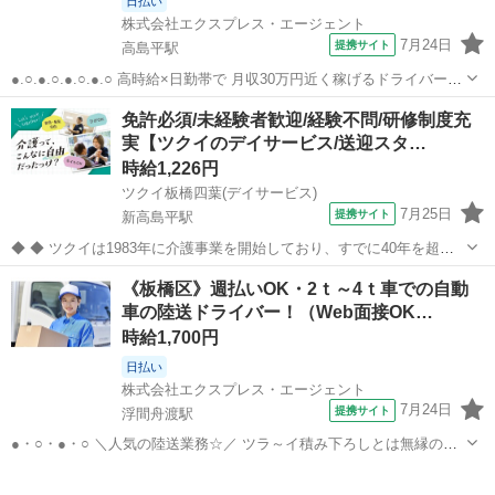
日払い
株式会社エクスプレス・エージェント
7月24日
提携サイト
高島平駅
●.○.●.○.●.○.●.○ 高時給×日勤帯で 月収30万円近く稼げるドライバー業
務！ 頑張った分は週払いもOK◎ 応募するなら今がチャンス☆
東京
板橋区
高島平駅
ドライバー
免許必須/未経験者歓迎/経験不問/研修制度充
●.○.●.○.●.○.●.○ —————————————— ■使用車種：2...
実【ツクイのデイサービス/送迎スタ…
時給1,226円
ツクイ板橋四葉(デイサービス)
7月25日
提携サイト
新高島平駅
◆ ◆ ツクイは1983年に介護事業を開始しており、すでに40年を超え
る歴史を有しています。デイサービスでは業界トップクラス！ ◆グル
東京
板橋区
新高島平駅
その他
《板橋区》週払いOK・2ｔ～4ｔ車での自動
ープ会社の経営管理 ◆在宅介護サービス:デイサービス/訪問介護/訪問
車の陸送ドライバー！（Web面接OK…
入浴/訪問看護/...
時給1,700円
日払い
株式会社エクスプレス・エージェント
7月24日
提携サイト
浮間舟渡駅
●・○・●・○ ＼人気の陸送業務☆／ ツラ～イ積み下ろしとは無縁の生
活へ♪ 資格や経験を活かせるお仕事です◎ 東京都板橋区でお探しの方
東京
板橋区
浮間舟渡駅
ドライバー
は、 今すぐチェック☆ ●・○・●・○ —————————————— ■