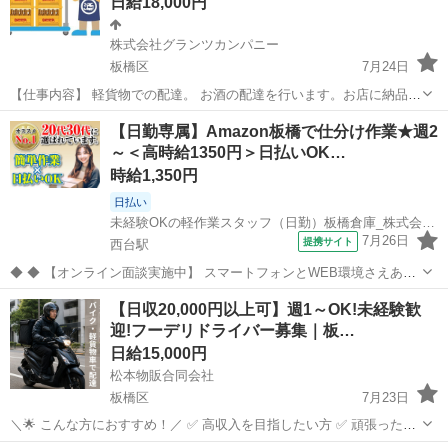
日給18,000円
株式会社グランツカンパニー
板橋区
7月24日
【仕事内容】 軽貨物での配達。 お酒の配達を行います。お店に納品
し、空瓶等を回収します。主に企業向けの荷物を指定された場所へ配
東京
板橋区
配送
給料
【日勤専属】Amazon板橋で仕分け作業★週2
送していただきます。配送エリアは指定された地域内で、個別に配送
～＜高時給1350円＞日払いOK…
先へのお届け業務を行います。 ※重た...
時給1,350円
日払い
未経験OKの軽作業スタッフ（日勤）板橋倉庫_株式会社ワールドスタッフィング/51626_53944-01
7月26日
提携サイト
西台駅
◆ ◆ 【オンライン面談実施中】 スマートフォンとWEB環境さえあれ
ば 自宅から簡単に面接可能！ ZOOMという無料アプリを使用して面接
東京
板橋区
西台駅
倉庫
【日収20,000円以上可】週1～OK!未経験歓
を実施♪ ダウンロード方法や使用方法等は事前にお伝えいたしますの
迎!フーデリドライバー募集｜板…
で 詳細が分からない...
日給15,000円
松本物販合同会社
板橋区
7月23日
＼🌟 こんな方におすすめ！／ ✅ 高収入を目指したい方 ✅ 頑張った分
だけ稼ぎたい方 ✅ 副業・Wワークをしたい方 ✅ 自由な働き方をした