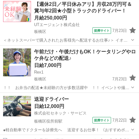
東京
板橋区
配送
【週休2日／平日休みアリ】月収28万円可＆
い方 ✅ 安定した仕事を探している方 配達時は専用...
賞与年2回★小型トラックのドライバー！
月給250,000円
UTエージェント株式会社
7月23日
提携サイト
板橋区
＜ネットスーパーで購入されたお客様先へ配送するお仕事♪＞ イオン
ネクストデリバリー株式会社でのお仕事！ ＜具体的には…＞ 【1】倉
東京
板橋区
その他
午前だけ・午後だけもOK！ケータリングやロ
庫内にて自動で仕分けされた荷物をトラックに積込む 【2】配送先の
ケ弁などの配送♪
近くにトラックを駐車して荷...
日給7,000円
Rex1
板橋区
7月23日
！！ お弁当の配送★未経験の方が多数活躍中 ！！ イベントや撮
影、企業なでへお弁当のお届けをお任せします♪ ◇給与について AM
東京
板橋区
ドライバー
業務委託
送迎ドライバー
7,000円 PM 7,000円 ◆ある1日のオシゴトの流れ(例) ...
日給12,000円
株式会社セネック・サービス
7月22日
提携サイト
板橋区役所前駅
●軽自動車でドクターを診療先へ 送迎するお仕事！ 《おすすめポイ
ント》 ・運転するのは軽自動車だから、 普通自動車免許があれば活
東京
板橋区
板橋区役所前駅
ドライバー