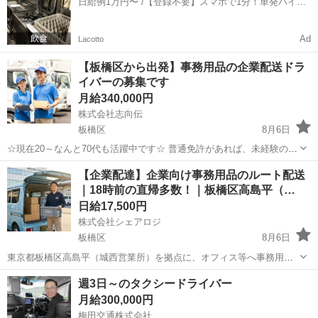
日給例1万円〜 /【登録不要】スマホで1分！単発バイト
約で【5万円】...
一括検索✨
Ad
Lacotto
【板橋区から出発】事務用品の企業配送ドラ
イバーの募集です
月給340,000円
株式会社志向伝
板橋区
8月6日
☆現在20～なんと70代も活躍中です☆ 普通免許があれば、未経験の方
でもまったく問題ございません。 前職はフリーター、営業、トラック
東京
板橋区
ドライバー
業務
【企業配達】企業向け事務用品のルート配送
ドライバー、飲食店などほとんどの方が軽配送未経験の方です。 年齢
｜18時前の直帰多数！｜板橋区高島平（…
も不問です。シニアの方で...
日給17,500円
株式会社シェアロジ
板橋区
8月6日
東京都板橋区高島平（城西営業所）を拠点に、オフィス等へ事務用品
をお届けする軽貨物ドライバー（平日レギュラー）を募集します。 配
東京
板橋区
ドライバー
ロイヤリティ
週3日～のタクシードライバー
送先は企業がメインのため、個人宅のような夜間再配達はありませ
月給300,000円
ん。 最大の魅力は、「土日祝・...
梅田交通株式会社