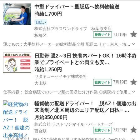
ォークリフト・長台車を使用します♪ 大型トラックで決まった配送先
東京
板橋区
ドライバー
中型ドライバー・量販店へ飲料物輸送
へ飲料をお届けしていただきます。 長距離運転はなく、固定エリア中
時給1,700円
心の配送なので安心して勤務できま...
日払い
株式会社プラスワンドライブ 秋葉原支店
7月19日
提携サイト
板橋区
運ぶもの：大手飲料メーカーの飲料製品全般 配送エリア：東京・埼玉
などの近隣エリア 配送先：スーパー、コンビニ、ドラッグストア、飲
東京
板橋区
ドライバー
日勤帯 週2～3日 扶養内パートOK！ 16時半終
食店など 運転車両：3t～4tトラック ◆業務内容◆ あらかじめ仕分けさ
業でプライベートとの両立も安…
れた商品をトラックへ積...
時給1,250円
ワタキューセイモア株式会社
7月19日
提携サイト
大山駅
仕事内容： 総合病院でのシーツ類の回収仕分け作業 ◎病院内で使用さ
れるシ−ツや枕カバ−等の寝具類の回収や仕分け、納品業務をお願いし
東京
板橋区
大山駅
倉庫
軽貨物の配送ドライバー！ 脱AZ！個建の出
ます。 ・各病棟の使用済みのシーツ類を回収し消毒処理された品を納
来高制／北区周辺のエリア配送／日払・…
品 ・外来の使用済みのシーツ...
月給350,000円
株式会社 ラストワンマイル・パートナーズ
7月26日
提携サイト
西台駅
【お仕事内容】 個人宅に荷物をお届けする軽貨物ドライバーのお仕事