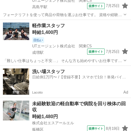
UTエージェント株式会社 関東CS
7月25日
提携サイト
高島平駅
フォークリフトを使って商品や荷物を運ぶお仕事です。 資格や経験を
活かせる案件はもちろん、経験が浅い方やブランクがある方向けのお
東京
板橋区
高島平駅
ドライバー
軽作業スタッフ
仕事も多数ご用意しています。 ほかにもこんなお仕事をご紹介！ ・製
時給1,400円
造 ・軽作業 ・ピッキング ...
日払い
UTエージェント株式会社 関東CS
7月25日
提携サイト
成増駅
「難しい仕事はちょっと不安…」 そんな方も始めやすいお仕事です！
商品の仕分けや梱包、シール貼りなど、覚えやすいシンプル作業が中
東京
板橋区
成増駅
倉庫
洗い場スタッフ
心。モクモクと作業するのが好きな方にもおすすめです。 ほかにもこ
日給例1万円〜 /【登録不要】スマホで1分！単発バイト
んなお仕事をご紹介！ ・製造...
一括検索✨
Ad
Lacotto
未経験歓迎の軽自動車で病院を回り検体の回
収
時給1,480円
株式会社エスアールエル
8月19日
提携サイト
板橋区