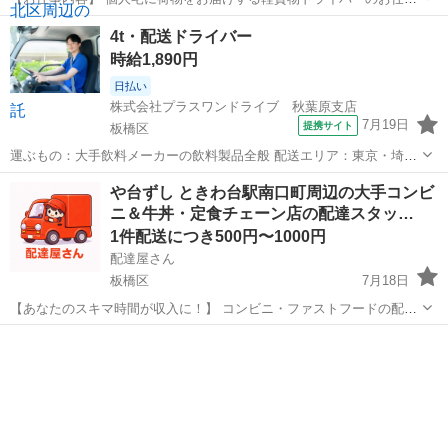
です。 ＜具体的な仕事内容＞ ●担当エリア内での荷物の配達・集荷 ●
東京
板橋区
西台駅
配送
4t・配送ドライバー
軽バンでのエリア配送 （ナビ・地図アプリ推奨） ●荷物の積み下ろ
時給1,890円
し、受取確認（サインまた...
日払い
株式会社プラスワンドライブ 秋葉原支店
7月19日
提携サイト
板橋区
運ぶもの：大手飲料メーカーの飲料製品全般 配送エリア：東京・埼玉
などの近隣エリア 配送先：スーパー、コンビニ、ドラッグストア、飲
東京
板橋区
ドライバー
や台ずし ときわ台駅南口町周辺の大手コンビ
食店など 運転車両：3t～4tトラック ◆業務内容◆ あらかじめ仕分けさ
ニ＆牛丼・定食チェーン店の配達スタッ…
れた商品をトラックへ積...
1件配送につき500円〜1000円
配達屋さん
板橋区
7月18日
【あなたのスキマ時間が収入に！】 コンビニ・ファストフードの配達
バイト、始めませんか？ アプリで空いた時間にサクッと配達！ 配達す
東京
板橋区
配送
スタッフ
るかどうかは、オファーを見てその場で自由に決められます♪
―――――――――― ...