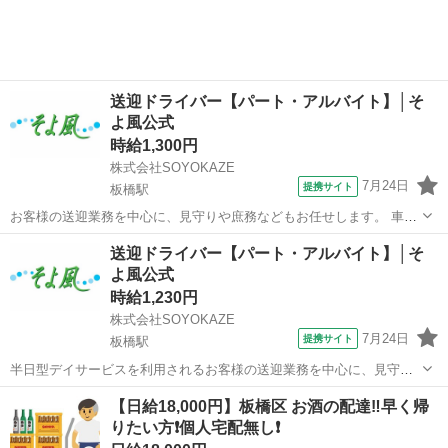
使用車種：2ｔ～...
送迎ドライバー【パート・アルバイト】│そ
よ風公式
時給1,300円
株式会社SOYOKAZE
7月24日
提携サイト
板橋駅
お客様の送迎業務を中心に、見守りや庶務などもお任せします。 車両
は軽・ミニバン・ハイエースなどを使用し、安全第一で対応。 送迎業
東京
板橋区
板橋駅
ドライバー
送迎ドライバー【パート・アルバイト】│そ
務以外の時間は、介護サポートや営繕、清掃などをお願いします。 お
よ風公式
客様とのふれあいを大切にしたい方...
時給1,230円
株式会社SOYOKAZE
7月24日
提携サイト
板橋駅
半日型デイサービスを利用されるお客様の送迎業務を中心に、見守り
や庶務などもお任せします。 車両は主にミニバンを使用し、安全第一
東京
板橋区
板橋駅
ドライバー
【日給18,000円】板橋区 お酒の配達‼️早く帰
で対応。 送迎の合間は中抜けも可能で、無理なく働けます。 洗車や点
りたい方❗️個人宅配無し❗️
検など車両管理のほか、介護補助や...