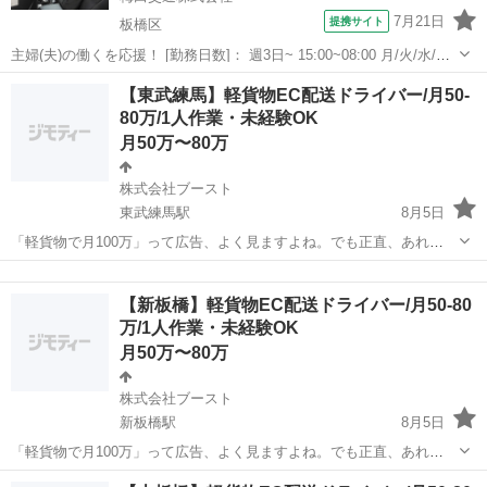
7月21日
提携サイト
板橋区
主婦(夫)の働くを応援！ [勤務日数]： 週3日~ 15:00~08:00 月/火/水/木/
金/土/日 などから選べます [勤務地・最寄駅]： 東京都板橋区前野町2-
東京
板橋区
ドライバー
【東武練馬】軽貨物EC配送ドライバー/月50-
30-24 みなとタクシー株式会社 ときわ台(東京都)...
80万/1人作業・未経験OK
月50万〜80万
株式会社ブースト
東武練馬駅
8月5日
「軽貨物で月100万」って広告、よく見ますよね。でも正直、あれ
1000人に1人の世界です。完全歩合だから、稼げるかは運次第。 うち
東京
板橋区
東武練馬駅
ドライバー
80万
(株式会社ブースト)は違います。続けてる人は月50-80万。盛りませ
【新板橋】軽貨物EC配送ドライバー/月50-80
ん、明細でお見せしま...
万/1人作業・未経験OK
月50万〜80万
株式会社ブースト
新板橋駅
8月5日
「軽貨物で月100万」って広告、よく見ますよね。でも正直、あれ
1000人に1人の世界です。完全歩合だから、稼げるかは運次第。 うち
東京
板橋区
新板橋駅
ドライバー
80万