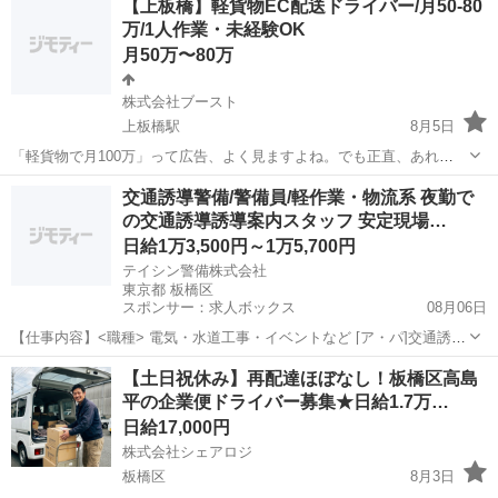
【上板橋】軽貨物EC配送ドライバー/月50-80
(株式会社ブースト)は違います。続けてる人は月50-80万。盛りませ
万/1人作業・未経験OK
ん、明細でお見せしま...
月50万〜80万
株式会社ブースト
上板橋駅
8月5日
「軽貨物で月100万」って広告、よく見ますよね。でも正直、あれ
1000人に1人の世界です。完全歩合だから、稼げるかは運次第。 うち
東京
板橋区
上板橋駅
ドライバー
80万
交通誘導警備/警備員/軽作業・物流系 夜勤で
(株式会社ブースト)は違います。続けてる人は月50-80万。盛りませ
の交通誘導誘導案内スタッフ 安定現場…
ん、明細でお見せしま...
日給1万3,500円～1万5,700円
テイシン警備株式会社
東京都 板橋区
スポンサー：求人ボックス
08月06日
【仕事内容】<職種> 電気・水道工事・イベントなど [ア・パ]交通誘導
警備、警備員、軽作業・物流その他 <雇用形態> アルバイト・パート
アルバイト・パート
【土日祝休み】再配達ほぼなし！板橋区高島
<給与> [ア・パ]日給13,500円～15,700円 交通費:一部支給 警備現場ま
平の企業便ドライバー募集★日給1.7万…
での交通...
日給17,000円
株式会社シェアロジ
板橋区
8月3日