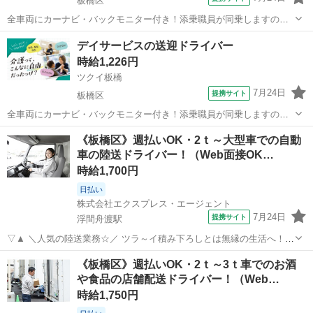
板橋区
全車両にカーナビ・バックモニター付き！添乗職員が同乗しますので
安心して始められます。 ※デイサービスを利用されるお客様の送迎
東京
板橋区
ドライバー
デイサービスの送迎ドライバー
業務 ※専用車両(キャラバン・ハイエース)の運転、各種点検 ※乗
時給1,226円
降時の介護補助(歩行介助・車い...
ツクイ板橋
7月24日
提携サイト
板橋区
全車両にカーナビ・バックモニター付き！添乗職員が同乗しますので
安心して始められます。 ※デイサービスを利用されるお客様の送迎
東京
板橋区
ドライバー
《板橋区》週払いOK・2ｔ～大型車での自動
業務 ※専用車両(キャラバン・ハイエース)の運転、各種点検 ※乗
車の陸送ドライバー！（Web面接OK…
降時の介護補助(歩行介助・車い...
時給1,700円
日払い
株式会社エクスプレス・エージェント
7月24日
提携サイト
浮間舟渡駅
▽▲ ＼人気の陸送業務☆／ ツラ～イ積み下ろしとは無縁の生活へ！
週払いOKなので申請一つで 毎週が給料日♪なんてことも◎ ▽▲
東京
板橋区
浮間舟渡駅
ドライバー
《板橋区》週払いOK・2ｔ～3ｔ車でのお酒
—————————————— ■使用車種：2ｔ車～大型車 ■業務内
や食品の店舗配送ドライバー！（Web…
容：車両（トラック・バス）...
時給1,750円