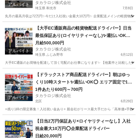
タカラロジ株式会社
アルバイト
埼玉県 和光市
7月8日
先月の最高月収は72万円✨今だけ入社祝い金最大10万円✨ 企業配送メインの軽貨物配送
埼玉
和光市
ドライバー
貨物
【大手EC通販商品の軽貨物配送ドライバー】日当
最低保証あり(ロイヤリティーなし)✨週払いOK⭕️
普通免許さえあれば即稼働可
月給500,000円
タカラロジ株式会社
アルバイト
埼玉県 ふじみ野市
6月12日
大手EC通販のお荷物を配達して頂く宅配のお仕事になります✨ 【他案件と比較した際の
埼玉
ふじみ野市
ドライバー
貨物
【ドラックストア商品配送ドライバー】朝はゆっ
くり10時スタート✨週払いOK⭕️ エリア固定で15
分圏内／月収40万〜60万円
1件あたり600円～700円
タカラロジ株式会社
アルバイト
北区
6月29日
⭐️残り1枠の限定募集！入社祝い金あり⭐️ 親会社がリース最大手だから「高単価×手数料な
東京
北区
ドライバー
手数料
【日当2万円保証あり×ロイヤリティーなし】入社
祝金最大10万円⭕️企業配送ドライバー
日給20,000円