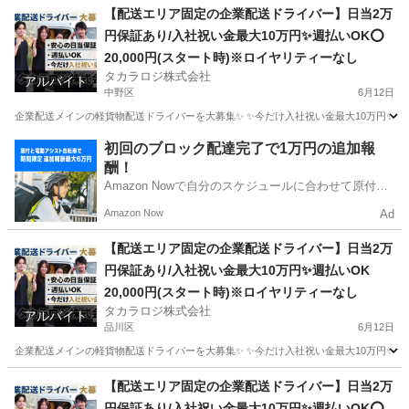
埼玉
川口市
ドライバー
貨物
【配送エリア固定の企業配送ドライバー】日当2万
円保証あり/入社祝い金最大10万円✨週払いOK⭕️
20,000円(スタート時)※ロイヤリティーなし
タカラロジ株式会社
アルバイト
中野区
6月12日
企業配送メインの軽貨物配送ドライバーを大募集✨ ✨今だけ入社祝い金最大10万円✨ 【他案件と
東京
中野区
ドライバー
貨物
初回のブロック配達完了で1万円の追加報
酬！
Amazon Nowで自分のスケジュールに合わせて原付や
電動アシスト自転車で配達し、報酬を獲得しましょ
Amazon Now
Ad
う！
【配送エリア固定の企業配送ドライバー】日当2万
円保証あり/入社祝い金最大10万円✨週払いOK
20,000円(スタート時)※ロイヤリティーなし
タカラロジ株式会社
アルバイト
品川区
6月12日
企業配送メインの軽貨物配送ドライバーを大募集✨ ✨今だけ入社祝い金最大10万円✨ 【他案件と
東京
品川区
ドライバー
貨物
【配送エリア固定の企業配送ドライバー】日当2万
円保証あり/入社祝い金最大10万円✨週払いOK⭕️