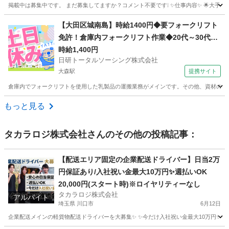
掲載中は募集中です。 まだ募集してますか？コメント不要です❕ ✨仕事内容✨ 🌟大手企
東京
千代田区
市ヶ谷駅
配送
出来高制
【大田区城南島】時給1400円◆要フォークリフト
免許！倉庫内フォークリフト作業◆20代～30代活
躍中
時給1,400円
日研トータルソーシング株式会社
大森駅
提携サイト
倉庫内でフォークリフトを使用した乳製品の運搬業務がメインです。その他、資材の入出荷
東京
大田区
大森駅
ドライバー
もっと見る
タカラロジ株式会社
さんのその他の投稿記事：
【配送エリア固定の企業配送ドライバー】日当2万
円保証あり/入社祝い金最大10万円✨週払いOK
20,000円(スタート時)※ロイヤリティーなし
タカラロジ株式会社
アルバイト
埼玉県 川口市
6月12日
企業配送メインの軽貨物配送ドライバーを大募集✨ ✨今だけ入社祝い金最大10万円✨ 【他案件と