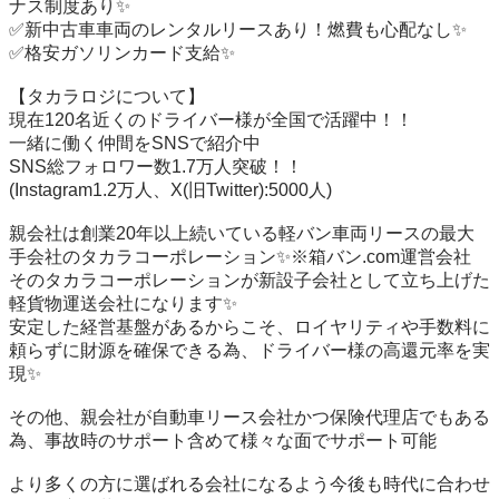
ナス制度あり✨

✅新中古車車両のレンタルリースあり！燃費も心配なし✨

✅格安ガソリンカード支給✨

【タカラロジについて】

現在120名近くのドライバー様が全国で活躍中！！

一緒に働く仲間をSNSで紹介中

SNS総フォロワー数1.7万人突破！！

(Instagram1.2万人、X(旧Twitter):5000人)

親会社は創業20年以上続いている軽バン車両リースの最大
手会社のタカラコーポレーション✨※箱バン.com運営会社

そのタカラコーポレーションが新設子会社として立ち上げた
軽貨物運送会社になります✨

安定した経営基盤があるからこそ、ロイヤリティや手数料に
頼らずに財源を確保できる為、ドライバー様の高還元率を実
現✨

その他、親会社が自動車リース会社かつ保険代理店でもある
為、事故時のサポート含めて様々な面でサポート可能

より多くの方に選ばれる会社になるよう今後も時代に合わせ