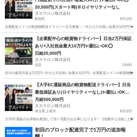
20,000円(スタート時)※ロイヤリティーなし
タカラロジ株式会社
アルバイト
新宿区
6月12日
企業配送メインの軽貨物配送ドライバーを大募集✨ ✨今だけ入社祝い金最大10万円✨ 【他案件と
東京
新宿区
ドライバー
貨物
【企業配中心の軽貨物ドライバー】日当2万円保証
あり×入社祝金最大10万円✨週払いOK⭕️
日給20,000円
タカラロジ株式会社
アルバイト
北区
7月8日
先月の最高月収は72万円✨今だけ入社祝い金最大10万円✨ 企業配送メインの軽貨物配送
東京
北区
ドライバー
貨物
【大手EC通販商品の軽貨物配送ドライバー】日当
最低保証あり(ロイヤリティーなし)✨週払いOK⭕️
普通免許さえあれば即稼働可
月給500,000円
タカラロジ株式会社
アルバイト
埼玉県 上尾市
6月12日
大手EC通販のお荷物を配達して頂く宅配のお仕事になります✨ 【他案件と比較した際の
埼玉
上尾市
ドライバー
貨物
初回のブロック配達完了で1万円の追加報
酬！