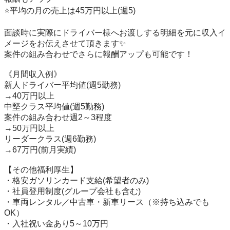
⭐️平均の月の売上は45万円以上(週5)

面談時に実際にドライバー様へお渡しする明細を元に収入イ
メージをお伝えさせて頂きます✨

案件の組み合わせでさらに報酬アップも可能です！

《月間収入例》

新人ドライバー平均値(週5勤務)

→40万円以上

中堅クラス平均値(週5勤務)

案件の組み合わせ週2～3程度

→50万円以上

リーダークラス(週6勤務)

→67万円(前月実績)

【その他福利厚生】

・格安ガソリンカード支給(希望者のみ)

・社員登用制度(グループ会社も含む)

・車両レンタル／中古車・新車リース（※持ち込みでも
OK）

・入社祝い金あり5～10万円
