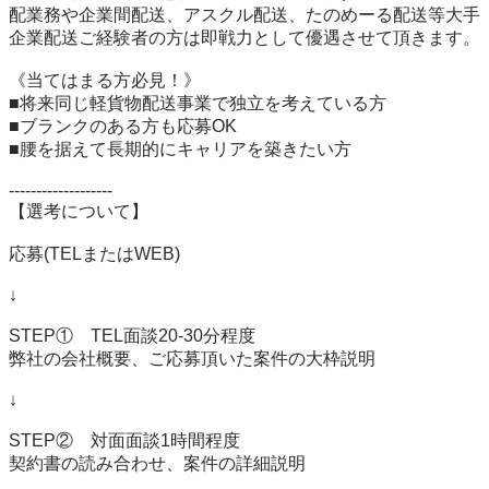
配業務や企業間配送、アスクル配送、たのめーる配送等大手
企業配送ご経験者の方は即戦力として優遇させて頂きます。

《当てはまる方必見！》

■将来同じ軽貨物配送事業で独立を考えている方

■ブランクのある方も応募OK

■腰を据えて長期的にキャリアを築きたい方

-------------------

【選考について】

応募(TELまたはWEB)

↓

STEP①　TEL面談20-30分程度

弊社の会社概要、ご応募頂いた案件の大枠説明

↓

STEP②　対面面談1時間程度

契約書の読み合わせ、案件の詳細説明
