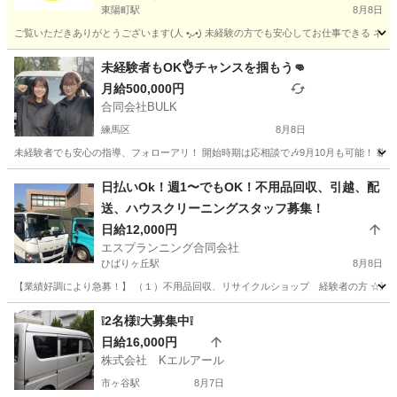
東陽町駅
8月8日
ご覧いただきありがとうございます(⁠人⁠ ⁠•͈⁠ᴗ⁠•͈⁠) 未経験の方でも安心してお仕事で
東京
江東区
東陽町駅
配送
ネットスーパー
未経験者もOK👌チャンスを掴もう👊
月給500,000円
合同会社BULK
練馬区
8月8日
未経験者でも安心の指導、フォローアリ！ 開始時期は応相談で🎶9月10月も可能！ 載せて
東京
練馬区
配送
貨物
日払いOk！週1〜でもOK！不用品回収、引越、配
送、ハウスクリーニングスタッフ募集！
日給12,000円
エスプランニング合同会社
ひばりヶ丘駅
8月8日
【業績好調により急募！】 （１）不用品回収、リサイクルショップ 経験者の方 ☆週2〜3
東京
西東京市
ひばりヶ丘駅
配送
スタッフ
❕2名様❕大募集中❕
日給16,000円
株式会社 Kエルアール
市ヶ谷駅
8月7日