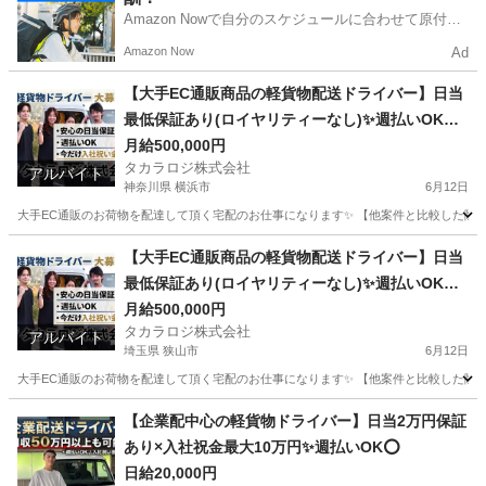
Amazon Nowで自分のスケジュールに合わせて原付や
電動アシスト自転車で配達し、報酬を獲得しましょ
Amazon Now
Ad
う！
【大手EC通販商品の軽貨物配送ドライバー】日当
最低保証あり(ロイヤリティーなし)✨週払いOK⭕️
普通免許さえあれば即稼働可
月給500,000円
タカラロジ株式会社
アルバイト
神奈川県 横浜市
6月12日
大手EC通販のお荷物を配達して頂く宅配のお仕事になります✨ 【他案件と比較した際の
神奈川
横浜市
ドライバー
貨物
【大手EC通販商品の軽貨物配送ドライバー】日当
最低保証あり(ロイヤリティーなし)✨週払いOK⭕️
普通免許さえあれば即稼働可
月給500,000円
タカラロジ株式会社
アルバイト
埼玉県 狭山市
6月12日
大手EC通販のお荷物を配達して頂く宅配のお仕事になります✨ 【他案件と比較した際の
埼玉
狭山市
ドライバー
貨物
【企業配中心の軽貨物ドライバー】日当2万円保証
あり×入社祝金最大10万円✨週払いOK⭕️
日給20,000円