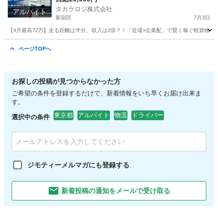
タカラロジ株式会社
アルバイト
新宿区
7月3日
【4月最高72万】走る距離は半分、収入は2倍？！「近場×企業配」で賢く稼ぐ軽貨物ドライバ
東京
新宿区
ドライバー
ロイヤリティ
ページTOPへ
お探しの投稿が見つからなかった方
ご希望の条件を登録するだけで、新着情報をいち早くお届け出来ま
す。
東京都
アルバイト
物流
ドライバー
選択中の条件
ジモティーメルマガにも登録する
新着投稿の通知をメールで受け取る