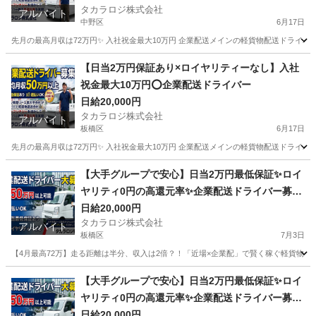
タカラロジ株式会社
アルバイト
中野区
6月17日
先月の最高月収は72万円✨ 入社祝金最大10万円 企業配送メインの軽貨物配送ドライバ
東京
中野区
配送
貨物
【日当2万円保証あり×ロイヤリティーなし】入社
祝金最大10万円⭕️企業配送ドライバー
日給20,000円
タカラロジ株式会社
アルバイト
板橋区
6月17日
先月の最高月収は72万円✨ 入社祝金最大10万円 企業配送メインの軽貨物配送ドライバ
東京
板橋区
配送
貨物
【大手グループで安心】日当2万円最低保証✨ロイ
ヤリティ0円の高還元率✨企業配送ドライバー募集
＜週払いOK／祝金あり＞
日給20,000円
タカラロジ株式会社
アルバイト
板橋区
7月3日
【4月最高72万】走る距離は半分、収入は2倍？！「近場×企業配」で賢く稼ぐ軽貨物ドライバ
東京
板橋区
ドライバー
ロイヤリティ
【大手グループで安心】日当2万円最低保証✨ロイ
ヤリティ0円の高還元率✨企業配送ドライバー募集
＜週払いOK／祝金あり＞
日給20,000円