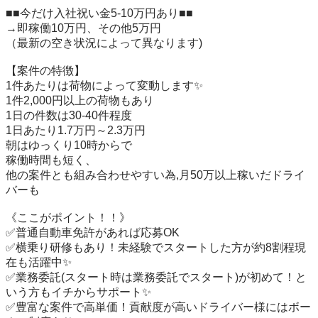
■■今だけ入社祝い金5-10万円あり■■

→即稼働10万円、その他5万円

（最新の空き状況によって異なります)

【案件の特徴】

1件あたりは荷物によって変動します✨

1件2,000円以上の荷物もあり

1日の件数は30-40件程度

1日あたり1.7万円～2.3万円

朝はゆっくり10時からで

稼働時間も短く、

他の案件とも組み合わせやすい為,月50万以上稼いだドライ
バーも

《ここがポイント！！》

✅普通自動車免許があれば応募OK

✅横乗り研修もあり！未経験でスタートした方が約8割程現
在も活躍中✨

✅業務委託(スタート時は業務委託でスタート)が初めて！と
いう方もイチからサポート✨

✅豊富な案件で高単価！貢献度が高いドライバー様にはボー