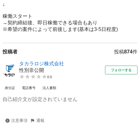
↓

稼働スタート

→契約締結後、即日稼働できる場合もあり

※希望の案件によって前後します(基本は3-5日程度)
投稿者
投稿
874
件
タカラロジ株式会社
性別非公開
フォローする
0.0
身分証
電話番号
法人書類
自己紹介文が設定されていません
注意事項
通報