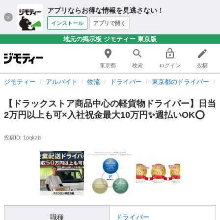
アプリならお得な情報を見逃さない！
インストール
アプリで開く
地元の掲示板 ジモティー 東京版
東京都
検索
ログイン
投稿
ジモティー
アルバイト
物流
ドライバー
東京都のドライバー
【ドラックストア商品中心の軽貨物ドライバー】日当
2万円以上も可×入社祝金最大10万円✨週払いOK⭕️
投稿ID: 1oqkzb
職種
ドライバー