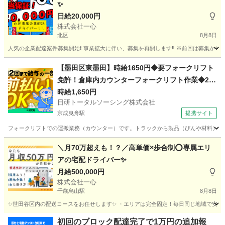
✨
日給20,000円
株式会社一心
北区
8月8日
人気の企業配達案件募集開始❗️ 事業拡大に伴い、募集を再開します‼️ ※前回は募集から２週
東京
北区
ドライバー
TikTok
【墨田区東墨田】時給1650円◆要フォークリフト
免許！倉庫内カウンターフォークリフト作業◆20
代～30代活躍中
時給1,650円
日研トータルソーシング株式会社
京成曳舟駅
提携サイト
フォークリフトでの運搬業務（カウンター）です。トラックから製品（びんや材料）を積
東京
墨田区
京成曳舟駅
ドライバー
＼月70万超えも！？／高単価×歩合制⭕️専属エリ
アの宅配ドライバー✨
月給500,000円
株式会社一心
千歳烏山駅
8月8日
✨世田谷区内の配送コースをお任せします✨ ・エリアは完全固定！毎日同じ地域で安心◎ 
東京
世田谷区
千歳烏山駅
物流
東京
世田谷区
物流
初回のブロック配達完了で1万円の追加報