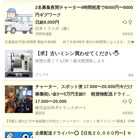
東京
品川区
ドライバー
積み込み
2名募集夜間チャーター4時間程度で8000円〜9000
円ギグワーク
日給9,000円
日本トラスポ（株）
浮間舟渡駅
8月8日
応募殺到予測 時間帯 開始午前0時 終了午前4時半 夜中の時間帯になります。 日当8000
東京
北区
浮間舟渡駅
物流
ギグワーク
【求】古いミシン買わせてください🖐️
状態が悪くてもOK！最大限買取します
プリフラ
Ad
チャーター、スポット便 17.000〜20.000円今だけ
稼働祝い金3〜5万円支給‼️ 軽貨物配送ドライバ
ー
17.000〜20.000
株式会社M.Rトランスポート
墨田区
8月8日
【宅配に疲れた方や未経験の方向け｜チャーター・スポット便ドライバー募集】 📦 もう
東京
墨田区
ドライバー
スポット
企業配送ドライバー⭕️【日当２０,０００円〜】✨