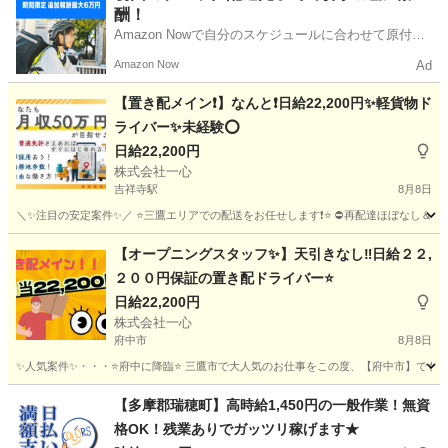
酬！
置き配
Amazon Nowで自分のスケジュールに合わせて原付や
電動アシスト自転車で配達し、報酬を獲得しましょ
Amazon Now
Ad
う！
【置き配メイン❗️】なんと❗️日給22,200円✨軽貨物ド
ライバー✨未経験⭕️
日給22,200円
株式会社一心
吉祥寺駅
8月8日
＼✨注目の安定案件✨／ ⭐️三鷹エリアでの配送をお任せします❗️⭐️ ⛔再配達ほぼなし＆置き
東京
三鷹市
吉祥寺駅
物流
東京
世田谷区
物流
【オープニングスタッフ✨】天引きなし‼️日給２２,
２００円保証の置き配ドライバー⭐️
置き配
日給22,200円
株式会社一心
府中市
8月8日
✨人気案件✨・・・⭐️府中に降臨⭐️ 三鷹市で大人気のお仕事をこの度、【府中市】でも展
東京
府中市
ドライバー
東京
国分寺市
ドライバー
【多摩郡瑞穂町】高時給1,450円の一般作業！無資
格OK！残業ありでガッツリ稼げます★
置き配