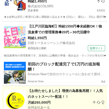
時給1,450円
株式会社COLORS
西多摩郡
8月8日
★お給料は翌日ご希望の口座に満額振り込みます★ (日払い、週払い、月払い選択可能) 
東京
西多摩郡
倉庫
給料
【江戸川区臨海町】時給1550円◆未経験OK！物
流倉庫での管理業務◆20代～30代活躍中
時給1,550円
日研トータルソーシング株式会社
葛西臨海公園駅
提携サイト
物流倉庫内の管理業務です。具体的には機材の準備・積み込み・ラップがけ等を行います
東京
江戸川区
葛西臨海公園駅
ドライバー
初回のブロック配達完了で1万円の追加報
酬！
Amazon Nowで自分のスケジュールに合わせて原付や
電動アシスト自転車で配達し、報酬を獲得しましょ
Amazon Now
Ad
う！
【お待たせしました】増便の為募集再開！！人気
のネットスーパー配送！！
月給260,000円
合同会社あーる