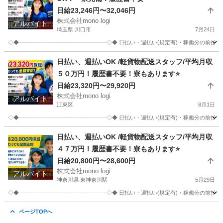
日給23,246円〜32,046円
株式会社mono logi
アルバイト
埼玉県 川口市
7月24日
◇◆┈┈┈┈┈┈┈┈┈┈┈┈┈┈┈┈◇◆ 日払い・週払い(規定有)・稼働分の前
埼玉
川口市
配送
スタッフ
日払い、週払いOK /軽貨物配送スタッフ/平均月収
５０万円！履歴書不要！寮もあります⭐️
日給23,320円〜29,920円
株式会社mono logi
アルバイト
江東区
8月1日
◇◆┈┈┈┈┈┈┈┈┈┈┈┈┈┈┈┈◇◆ 日払い・週払い(規定有)・稼働分の前
東京
江東区
配送
スタッフ
日払い、週払いOK /軽貨物配送スタッフ/平均月収
４７万円！履歴書不要！寮もあります⭐️
日給20,800円〜28,600円
株式会社mono logi
アルバイト
神奈川県 東神奈川駅
5月29日
◇◆┈┈┈┈┈┈┈┈┈┈┈┈┈┈┈┈◇◆ 日払い・週払い(規定有)・稼働分の前
神奈川
横浜市
東神奈川駅
配送
個室
ページTOPへ