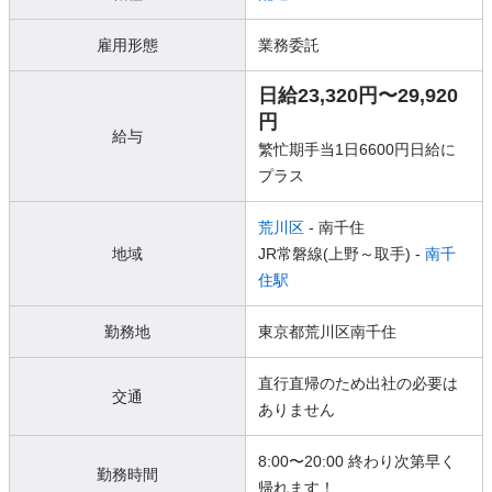
雇用形態
業務委託
日給23,320円〜29,920
円
給与
繁忙期手当1日6600円日給に
プラス
荒川区
- 南千住
地域
JR常磐線(上野～取手) -
南千
住駅
勤務地
東京都荒川区南千住
直行直帰のため出社の必要は
交通
ありません
8:00〜20:00 終わり次第早く
勤務時間
帰れます！