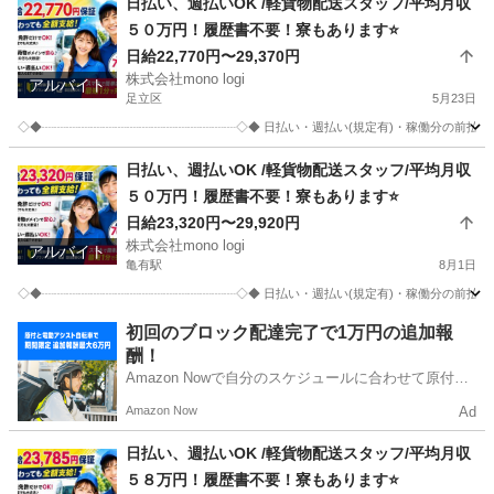
日払い、週払いOK /軽貨物配送スタッフ/平均月収
５０万円！履歴書不要！寮もあります⭐️
日給22,770円〜29,370円
株式会社mono logi
アルバイト
足立区
5月23日
◇◆┈┈┈┈┈┈┈┈┈┈┈┈┈┈┈┈◇◆ 日払い・週払い(規定有)・稼働分の前
東京
足立区
配送
スタッフ
日払い、週払いOK /軽貨物配送スタッフ/平均月収
５０万円！履歴書不要！寮もあります⭐️
日給23,320円〜29,920円
株式会社mono logi
アルバイト
亀有駅
8月1日
◇◆┈┈┈┈┈┈┈┈┈┈┈┈┈┈┈┈◇◆ 日払い・週払い(規定有)・稼働分の前
東京
葛飾区
亀有駅
配送
スタッフ
初回のブロック配達完了で1万円の追加報
酬！
Amazon Nowで自分のスケジュールに合わせて原付や
電動アシスト自転車で配達し、報酬を獲得しましょ
Amazon Now
Ad
う！
日払い、週払いOK /軽貨物配送スタッフ/平均月収
５８万円！履歴書不要！寮もあります⭐️