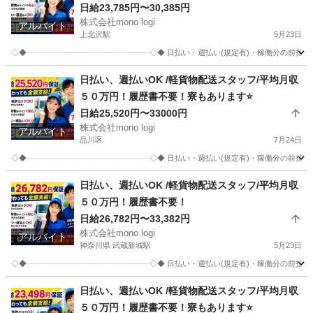
日給23,785円〜30,385円
株式会社mono logi
アルバイト
上北沢駅
5月23日
◇◆┈┈┈┈┈┈┈┈┈┈┈┈┈┈┈┈◇◆ 日払い・週払い(規定有)・稼働分の前
東京
世田谷区
上北沢駅
配送
スタッフ
日払い、週払いOK /軽貨物配送スタッフ/平均月収
５０万円！履歴書不要！寮もあります⭐️
日給25,520円〜33000円
株式会社mono logi
アルバイト
品川区
7月24日
◇◆┈┈┈┈┈┈┈┈┈┈┈┈┈┈┈┈◇◆ 日払い・週払い(規定有)・稼働分の前
東京
品川区
配送
スタッフ
日払い、週払いOK /軽貨物配送スタッフ/平均月収
５０万円！履歴書不要！
日給26,782円〜33,382円
株式会社mono logi
アルバイト
神奈川県 武蔵新城駅
5月23日
◇◆┈┈┈┈┈┈┈┈┈┈┈┈┈┈┈┈◇◆ 日払い・週払い(規定有)・稼働分の前
神奈川
川崎市
武蔵新城駅
配送
スタッフ
日払い、週払いOK /軽貨物配送スタッフ/平均月収
５０万円！履歴書不要！寮もあります⭐️