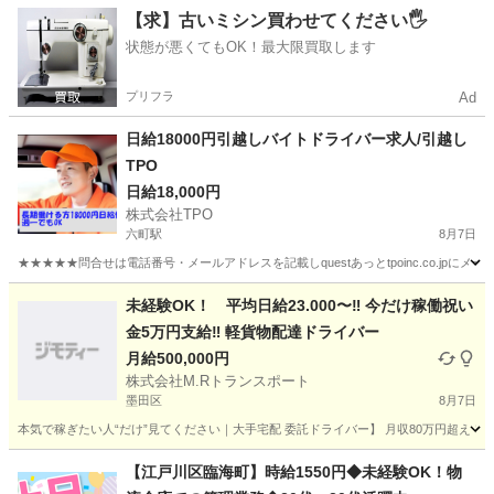
東京
町田市
ドライバー
荷物
【求】古いミシン買わせてください🖐️
状態が悪くてもOK！最大限買取します
プリフラ
Ad
日給18000円引越しバイトドライバー求人/引越し
TPO
日給18,000円
株式会社TPO
六町駅
8月7日
★★★★★問合せは電話番号・メールアドレスを記載しquestあっとtpoinc.co.jpにメー
東京
足立区
六町駅
引越し
給料
未経験OK！ 平均日給23.000〜‼️ 今だけ稼働祝い
金5万円支給‼️ 軽貨物配達ドライバー
月給500,000円
株式会社M.Rトランスポート
墨田区
8月7日
本気で稼ぎたい人“だけ”見てください｜大手宅配 委託ドライバー】 月収80万円超え！現実
東京
墨田区
配送
一日
【江戸川区臨海町】時給1550円◆未経験OK！物