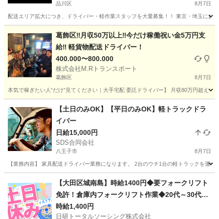
品川区
8月7日
配送エリア拡大につき、ドライバー・軽作業スタッフを大量募集！！ 東京・埼玉にお住まい
東京
品川区
配送
スタッフ
葛飾区‼️月収50万以上‼️今だけ稼働祝い金5万円支
給‼️ 軽貨物配送ドライバー！
400.000〜800.000
株式会社M.Rトランスポート
葛飾区
8月7日
本気で稼ぎたい人“だけ”見てください｜大手宅配 委託ドライバー】 月収80万円超え！現実
東京
葛飾区
配送
給料
【土日のみOK】【平日のみOK】軽トラックドラ
イバー
日給15,000円
SDS合同会社
八王子市
8月7日
【業務内容】 家具配送ドライバー業務になります。 2台のウチ1台の軽トラックを運転し
東京
八王子市
ドライバー
軽トラック
【大田区城南島】時給1400円◆要フォークリフト
免許！倉庫内フォークリフト作業◆20代～30代活
躍中
時給1,400円
日研トータルソーシング株式会社