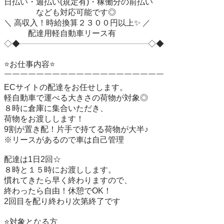
日払い・週払い(規定有)・稼働分の前払い

　　　　なども対応可能です◎

＼ 高収入！時給換算２３００円以上✨ ／

　　　配達用軽自動車リース有

◇◆┈┈┈┈┈┈┈┈┈┈┈┈┈┈┈┈◇◆

⭐お仕事内容⭐

￣￣￣￣￣￣￣￣￣￣￣￣￣￣￣￣￣￣￣￣

ECサイトの配達をお任せします。

軽自動車で運べる大きさの荷物が対象◎

８時に倉庫に集合いただき、

荷物をお渡しします！

9割が置き配！片手で持てる荷物が大半♪

※リースがあるので車は自己管理

配達は1日2回☆

８時と１５時にお渡しします。

慣れてきたら早く終わりますので、

終わったら自由！休憩でOK！

2回目を配り終わり次第終了です

⭐️対象となる方
