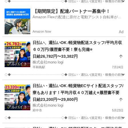
◇◆┈┈┈┈┈┈┈┈┈┈┈┈┈┈┈┈◇◆ 日払い・週払い(規定有)・稼働分の前
東京
江戸川区
葛西駅
配送
スタッフ
【期間限定】配達パートナー募集中！
Amazon Flexの配達に原付と電動アシスト自転車が登
場！
Amazon Now
Ad
日払い、週払いOK /軽貨物配送スタッフ/平均月収
６０万円/履歴書不要！寮も完備⭐️
日給26,782円〜33,382円
株式会社mono logi
アルバイト
平和島駅
7月24日
◇◆┈┈┈┈┈┈┈┈┈┈┈┈┈┈┈┈◇◆ 日払い・週払い(規定有)・稼働分の前
東京
大田区
平和島駅
配送
スタッフ
日払い・週払いOK /軽貨物ECサイト配送スタッフ/
寮もあります！平均月収４０万越え⭐️履歴書不要
日給23,200円〜29,800円
株式会社mono logi
アルバイト
府中市
5月23日
◇◆┈┈┈┈┈┈┈┈┈┈┈┈┈┈┈┈◇◆ 日払い・週払い(規定有)・稼働分の前
東京
府中市
物流
スタッフ