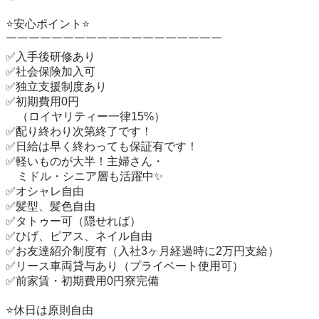
⭐安心ポイント⭐

￣￣￣￣￣￣￣￣￣￣￣￣￣￣￣￣￣￣￣

✅入手後研修あり

✅社会保険加入可

✅独立支援制度あり

✅初期費用0円

　（ロイヤリティー一律15%）

✅配り終わり次第終了です！

✅日給は早く終わっても保証有です！

✅軽いものが大半！主婦さん・

　ミドル・シニア層も活躍中✨

✅オシャレ自由

✅髪型、髪色自由

✅タトゥー可（隠せれば）

✅ひげ、ピアス、ネイル自由

✅お友達紹介制度有（入社3ヶ月経過時に2万円支給）

✅リース車両貸与あり（プライベート使用可）

✅前家賃・初期費用0円寮完備

⭐️休日は原則自由
