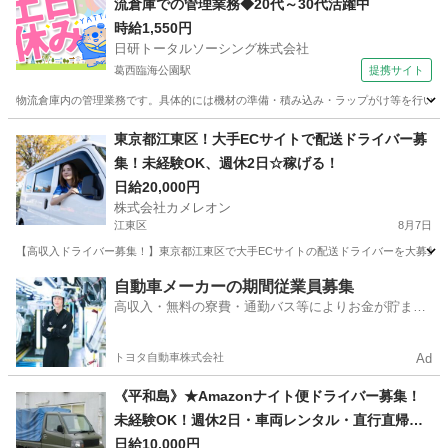
流倉庫での管理業務◆20代～30代活躍中
時給1,550円
日研トータルソーシング株式会社
葛西臨海公園駅
提携サイト
物流倉庫内の管理業務です。具体的には機材の準備・積み込み・ラップがけ等を行います
東京
江戸川区
葛西臨海公園駅
ドライバー
東京都江東区！大手ECサイトで配送ドライバー募
集！未経験OK、週休2日☆稼げる！
日給20,000円
株式会社カメレオン
江東区
8月7日
【高収入ドライバー募集！】東京都江東区で大手ECサイトの配送ドライバーを大募集！日給
東京
江東区
ドライバー
積み込み
自動車メーカーの期間従業員募集
高収入・無料の寮費・通勤バス等によりお金が貯まり
やすい環境
トヨタ自動車株式会社
Ad
《平和島》★Amazonナイト便ドライバー募集！
未経験OK！週休2日・車両レンタル・直行直帰で
稼ぐ！
日給10,000円