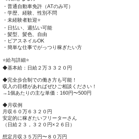
・普通自動車免許（ATのみ可）

・学歴、経験、性別不問

・未経験者歓迎⭐️

・日払い、週払い可能

・髪型、髪色、自由

・ピアスネイルOK

・簡単な仕事でがっつり稼ぎたい方

⭐️給与詳細⭐️

◆基本給：日給２万３３２０円

◆完全歩合制での働き方も可能！

収入の目標があればぜひご相談ください！

→1個あたりの主な単価：160円〜500円

◆月収例

月収６０万６３２０円

安定的に稼ぎたいフリーターさん

（日給２３，３２０円×２６日）

想定月収３５万円〜８０万円
