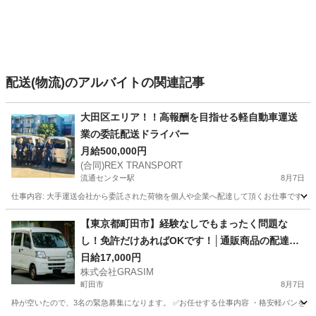
配送(物流)のアルバイトの関連記事
大田区エリア！！高報酬を目指せる軽自動車運送
業の委託配送ドライバー
月給500,000円
(合同)REX TRANSPORT
流通センター駅
8月7日
仕事内容: 大手運送会社から委託された荷物を個人や企業へ配達して頂くお仕事です。 ア
東京
大田区
流通センター駅
配送
出来高制
【東京都町田市】経験なしでもまったく問題な
し！免許だけあればOKです！│通販商品の配達ド
ライバーを募集中！
日給17,000円
株式会社GRASIM
町田市
8月7日
枠が空いたので、3名の緊急募集になります。 ✅お任せする仕事内容 ・格安軽バンを使