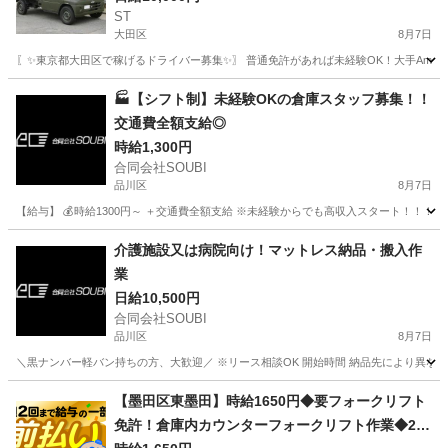
ST
大田区
8月7日
〖✨東京都大田区で稼げるドライバー募集✨〗 普通免許があれば未経験OK！大手Amaz
東京
大田区
ドライバー
Amazon
🏭【シフト制】未経験OKの倉庫スタッフ募集！！
交通費全額支給◎
時給1,300円
合同会社SOUBI
品川区
8月7日
【給与】 💰時給1300円～ ＋交通費全額支給 ※未経験からでも高収入スタート！！！ 
東京
品川区
倉庫
スタッフ
介護施設又は病院向け！マットレス納品・搬入作
業
日給10,500円
合同会社SOUBI
品川区
8月7日
＼黒ナンバー軽バン持ちの方、大歓迎／ ※リース相談OK 開始時間 納品先により異なる
東京
品川区
配送
介護施設
【墨田区東墨田】時給1650円◆要フォークリフト
免許！倉庫内カウンターフォークリフト作業◆20