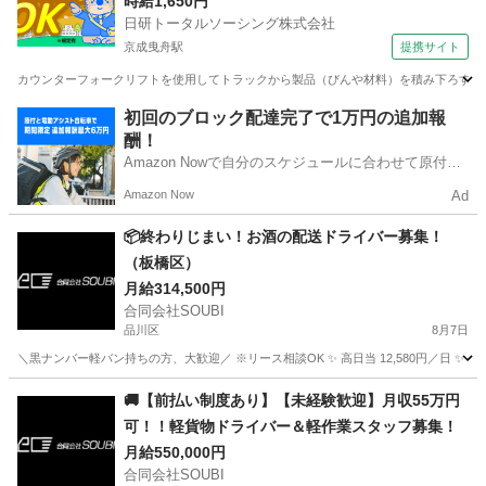
代～30代活躍中
時給1,650円
日研トータルソーシング株式会社
京成曳舟駅
提携サイト
カウンターフォークリフトを使用してトラックから製品（びんや材料）を積み下ろす作業
東京
墨田区
京成曳舟駅
ドライバー
初回のブロック配達完了で1万円の追加報
酬！
Amazon Nowで自分のスケジュールに合わせて原付や
電動アシスト自転車で配達し、報酬を獲得しましょ
Amazon Now
Ad
う！
📦終わりじまい！お酒の配送ドライバー募集！
（板橋区）
月給314,500円
合同会社SOUBI
品川区
8月7日
＼黒ナンバー軽バン持ちの方、大歓迎／ ※リース相談OK ✨ 高日当 12,580円／日 ✨ 早く
東京
品川区
配送
🚚【前払い制度あり】【未経験歓迎】月収55万円
可！！軽貨物ドライバー＆軽作業スタッフ募集！
月給550,000円
合同会社SOUBI