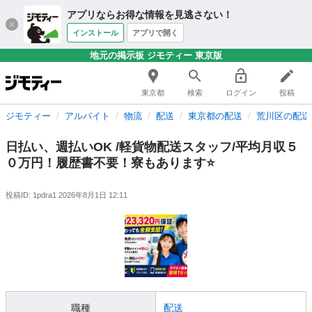
アプリならお得な情報を見逃さない！
インストール
アプリで開く
地元の掲示板 ジモティー 東京版
東京都
検索
ログイン
投稿
ジモティー
アルバイト
物流
配送
東京都の配送
荒川区の配送
日払い、週払いOK /軽貨物配送スタッフ/平均月収５
０万円！履歴書不要！寮もあります⭐️
投稿ID: 1pdra1
2026年8月1日 12:11
職種
配送