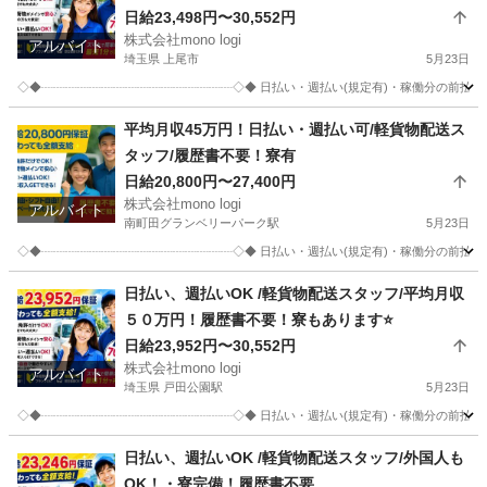
日給23,498円〜30,552円
株式会社mono logi
アルバイト
埼玉県 上尾市
5月23日
◇◆┈┈┈┈┈┈┈┈┈┈┈┈┈┈┈┈◇◆ 日払い・週払い(規定有)・稼働分の前
埼玉
上尾市
配送
スタッフ
平均月収45万円！日払い・週払い可/軽貨物配送ス
タッフ/履歴書不要！寮有
日給20,800円〜27,400円
株式会社mono logi
アルバイト
南町田グランベリーパーク駅
5月23日
◇◆┈┈┈┈┈┈┈┈┈┈┈┈┈┈┈┈◇◆ 日払い・週払い(規定有)・稼働分の前
東京
町田市
南町田グランベリーパーク駅
配送
スタッフ
日払い、週払いOK /軽貨物配送スタッフ/平均月収
５０万円！履歴書不要！寮もあります⭐️
日給23,952円〜30,552円
株式会社mono logi
アルバイト
埼玉県 戸田公園駅
5月23日
◇◆┈┈┈┈┈┈┈┈┈┈┈┈┈┈┈┈◇◆ 日払い・週払い(規定有)・稼働分の前
埼玉
戸田市
戸田公園駅
配送
スタッフ
日払い、週払いOK /軽貨物配送スタッフ/外国人も
OK！・寮完備！履歴書不要