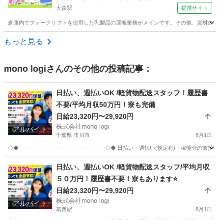
大森駅
提携サイト
倉庫内でフォークリフトを使用した乳製品の運搬業務がメインです。その他、資材の入出荷
東京
大田区
大森駅
ドライバー
もっと見る
mono logi
さんのその他の投稿記事：
日払い、週払いOK /軽貨物配送スタッフ！履歴書
不要/平均月収50万円！寮も完備
日給23,320円〜29,920円
株式会社mono logi
アルバイト
千葉県 市川市
8月1日
◇◆┈┈┈┈┈┈┈┈┈┈┈┈┈┈┈┈◇◆ 日払い・週払い(規定有)・稼働分の前
千葉
市川市
配送
スタッフ
日払い、週払いOK /軽貨物配送スタッフ/平均月収
５０万円！履歴書不要！寮もあります⭐️
日給23,320円〜29,920円
株式会社mono logi
アルバイト
葛西駅
8月1日