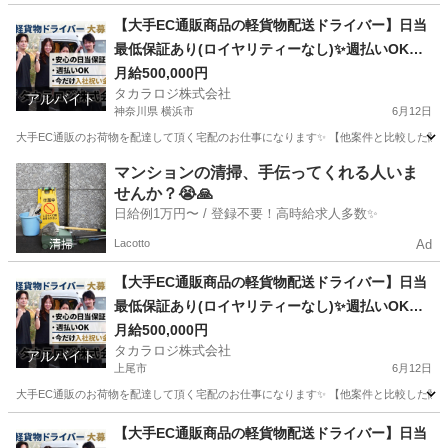
東京
北区
ドライバー
貨物
【大手EC通販商品の軽貨物配送ドライバー】日当
最低保証あり(ロイヤリティーなし)✨週払いOK⭕️
普通免許さえあれば即稼働可
月給500,000円
タカラロジ株式会社
アルバイト
神奈川県 横浜市
6月12日
大手EC通販のお荷物を配達して頂く宅配のお仕事になります✨ 【他案件と比較した際の
神奈川
横浜市
ドライバー
貨物
マンションの清掃、手伝ってくれる人いま
せんか？😭🙏
日給例1万円〜 / 登録不要！高時給求人多数✨
Lacotto
Ad
【大手EC通販商品の軽貨物配送ドライバー】日当
最低保証あり(ロイヤリティーなし)✨週払いOK⭕️
普通免許さえあれば即稼働可
月給500,000円
タカラロジ株式会社
アルバイト
上尾市
6月12日
大手EC通販のお荷物を配達して頂く宅配のお仕事になります✨ 【他案件と比較した際の
埼玉
上尾市
ドライバー
貨物
【大手EC通販商品の軽貨物配送ドライバー】日当