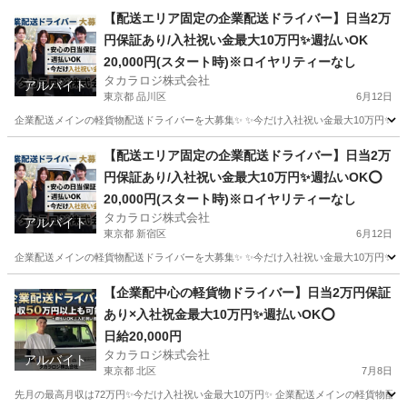
【配送エリア固定の企業配送ドライバー】日当2万
円保証あり/入社祝い金最大10万円✨週払いOK
20,000円(スタート時)※ロイヤリティーなし
タカラロジ株式会社
アルバイト
東京都 品川区
6月12日
企業配送メインの軽貨物配送ドライバーを大募集✨ ✨今だけ入社祝い金最大10万円✨ 【他案件と
東京
品川区
ドライバー
貨物
【配送エリア固定の企業配送ドライバー】日当2万
円保証あり/入社祝い金最大10万円✨週払いOK⭕️
20,000円(スタート時)※ロイヤリティーなし
タカラロジ株式会社
アルバイト
東京都 新宿区
6月12日
企業配送メインの軽貨物配送ドライバーを大募集✨ ✨今だけ入社祝い金最大10万円✨ 【他案件と
東京
新宿区
ドライバー
貨物
【企業配中心の軽貨物ドライバー】日当2万円保証
あり×入社祝金最大10万円✨週払いOK⭕️
日給20,000円
タカラロジ株式会社
アルバイト
東京都 北区
7月8日
先月の最高月収は72万円✨今だけ入社祝い金最大10万円✨ 企業配送メインの軽貨物配送