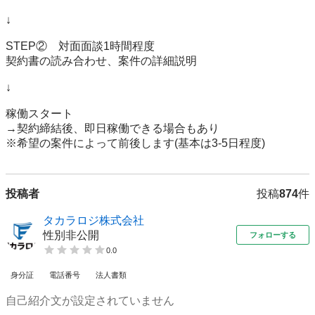
↓

STEP②　対面面談1時間程度

契約書の読み合わせ、案件の詳細説明

↓

稼働スタート

→契約締結後、即日稼働できる場合もあり

※希望の案件によって前後します(基本は3-5日程度)
投稿者
投稿
874
件
タカラロジ株式会社
性別非公開
フォローする
0.0
身分証
電話番号
法人書類
自己紹介文が設定されていません