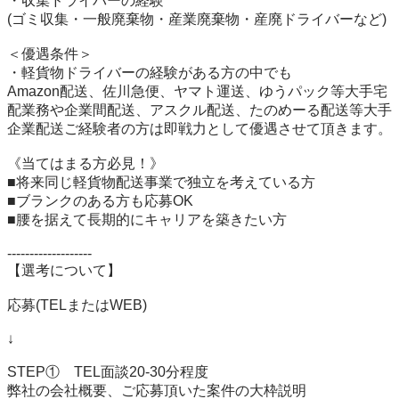
・収集ドライバーの経験

(ゴミ収集・一般廃棄物・産業廃棄物・産廃ドライバーなど)

＜優遇条件＞

・軽貨物ドライバーの経験がある方の中でも

Amazon配送、佐川急便、ヤマト運送、ゆうパック等大手宅
配業務や企業間配送、アスクル配送、たのめーる配送等大手
企業配送ご経験者の方は即戦力として優遇させて頂きます。

《当てはまる方必見！》

■将来同じ軽貨物配送事業で独立を考えている方

■ブランクのある方も応募OK

■腰を据えて長期的にキャリアを築きたい方

-------------------

【選考について】

応募(TELまたはWEB)

↓

STEP①　TEL面談20-30分程度

弊社の会社概要、ご応募頂いた案件の大枠説明
