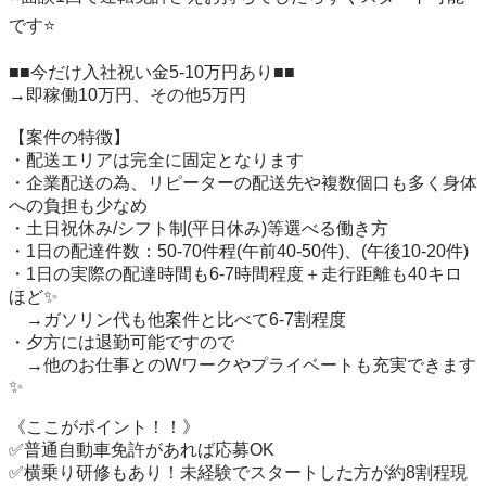
です⭐️

■■今だけ入社祝い金5-10万円あり■■

→即稼働10万円、その他5万円

【案件の特徴】

・配送エリアは完全に固定となります

・企業配送の為、リピーターの配送先や複数個口も多く身体
への負担も少なめ

・土日祝休み/シフト制(平日休み)等選べる働き方

・1日の配達件数：50-70件程(午前40-50件)、(午後10-20件)

・1日の実際の配達時間も6-7時間程度＋走行距離も40キロ
ほど✨

　→ガソリン代も他案件と比べて6-7割程度

・夕方には退勤可能ですので

　→他のお仕事とのWワークやプライベートも充実できます
✨

《ここがポイント！！》

✅普通自動車免許があれば応募OK

✅横乗り研修もあり！未経験でスタートした方が約8割程現