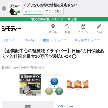
アプリならお得な情報を見逃さない！
インストール
アプリで開く
地元の掲示板 ジモティー 埼玉版
埼玉県
検索
ログイン
投稿
ジモティー
アルバイト
物流
ドライバー
埼玉県のドライバー
【企業配中心の軽貨物ドライバー】日当2万円保証あ
り×入社祝金最大10万円✨週払いOK⭕️
投稿ID: 1oqkvv
2026年7月8日 01:44
職種
ドライバー