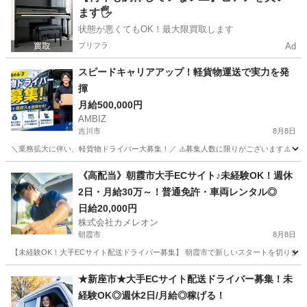
ます🖐️
状態が悪くてもOK！最大限買取します
プリフラ
Ad
スピードキャリアアップ！軽貨物運送で実⼒を発
揮
月給500,000円
AMBIZ
吉川市
8月8日
＼業務拡大に伴い、軽貨物ドライバー大募集！／ ⚠️募集人数に限りがございます⚠️ 【勤務地】 埼玉県
埼玉
吉川市
ドライバー
貨物
《高配当》朝霞市大手ECサイト♪未経験OK！週休
2日・月給30万～！普通免許・車両レンタル◎
日給20,000円
株式会社カメレオン
朝霞市
8月8日
【未経験OK！大手ECサイト配送ドライバー募集】 朝霞市で新しいスタートを切りま
埼玉
朝霞市
ドライバー
積み込み
★新座市★大手ECサイト配送ドライバー募集！未
経験OK◎週休2日/月給◎稼げる！