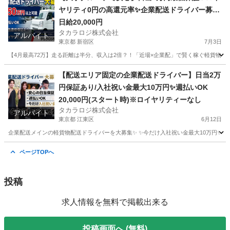
ヤリティ0円の高還元率✨企業配送ドライバー募集
＜週払いOK／祝金あり＞
日給20,000円
タカラロジ株式会社
アルバイト
東京都 新宿区
7月3日
【4月最高72万】走る距離は半分、収入は2倍？！「近場×企業配」で賢く稼ぐ軽貨物ドライバ
東京
新宿区
ドライバー
ロイヤリティ
【配送エリア固定の企業配送ドライバー】日当2万
円保証あり/入社祝い金最大10万円✨週払いOK
20,000円(スタート時)※ロイヤリティーなし
タカラロジ株式会社
アルバイト
東京都 江東区
6月12日
企業配送メインの軽貨物配送ドライバーを大募集✨ ✨今だけ入社祝い金最大10万円✨ 【他案件と
東京
江東区
ドライバー
貨物
ページTOPへ
投稿
求人情報を無料で掲載出来る
投稿画面へ (無料)