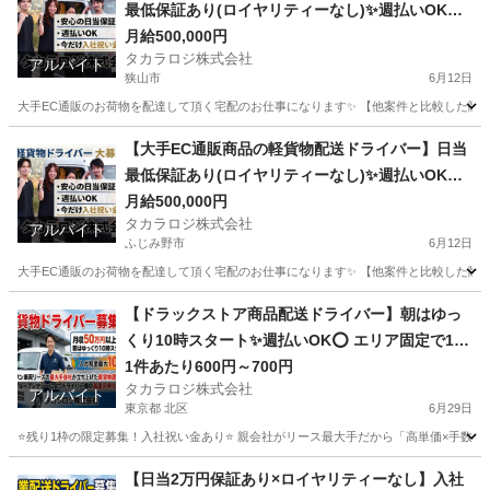
最低保証あり(ロイヤリティーなし)✨週払いOK⭕️
普通免許さえあれば即稼働可
月給500,000円
タカラロジ株式会社
アルバイト
狭山市
6月12日
大手EC通販のお荷物を配達して頂く宅配のお仕事になります✨ 【他案件と比較した際の
埼玉
狭山市
ドライバー
貨物
【大手EC通販商品の軽貨物配送ドライバー】日当
最低保証あり(ロイヤリティーなし)✨週払いOK⭕️
普通免許さえあれば即稼働可
月給500,000円
タカラロジ株式会社
アルバイト
ふじみ野市
6月12日
大手EC通販のお荷物を配達して頂く宅配のお仕事になります✨ 【他案件と比較した際の
埼玉
ふじみ野市
ドライバー
貨物
【ドラックストア商品配送ドライバー】朝はゆっ
くり10時スタート✨週払いOK⭕️ エリア固定で15
分圏内／月収40万〜60万円
1件あたり600円～700円
タカラロジ株式会社
アルバイト
東京都 北区
6月29日
⭐️残り1枠の限定募集！入社祝い金あり⭐️ 親会社がリース最大手だから「高単価×手数料な
東京
北区
ドライバー
手数料
【日当2万円保証あり×ロイヤリティーなし】入社