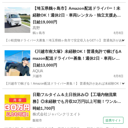
【埼玉県鶴ヶ島市】Amazon配送ドライバー！未
経験OK！週休2日・車両レンタル・独立支援あ
り！
日給19,000円
髙野
鶴ヶ島市
8月8日
【☆軽貨物ドライバー大募集！埼玉県鶴ヶ島市で安定収入をGET☆】 普通免許があれば
埼玉
鶴ヶ島市
ドライバー
Amazon
《川越市南大塚》未経験OK！普通免許で稼げるA
mazon配送ドライバー募集！週休2日・車両レン
タル有
日給13,000円
AQUA
川越市
8月8日
【川越市で稼げる！Amazon配送ドライバー募集！】 普通免許があれば未経験OK！☆
埼玉
川越市
ドライバー
Amazon
日勤フルタイム＆土日祝休み◎【工場内物流業
務】◎未経験でも月収32万円以上可能！ワンルー
ム寮完備！
時給1,700円
株式会社ジャパンクリエイト
飯能市
提携サイト