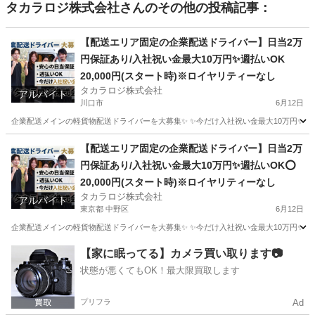
タカラロジ株式会社
さんのその他の投稿記事：
【配送エリア固定の企業配送ドライバー】日当2万
円保証あり/入社祝い金最大10万円✨週払いOK
20,000円(スタート時)※ロイヤリティーなし
タカラロジ株式会社
アルバイト
川口市
6月12日
企業配送メインの軽貨物配送ドライバーを大募集✨ ✨今だけ入社祝い金最大10万円✨ 【他案件と
埼玉
川口市
ドライバー
貨物
【配送エリア固定の企業配送ドライバー】日当2万
円保証あり/入社祝い金最大10万円✨週払いOK⭕️
20,000円(スタート時)※ロイヤリティーなし
タカラロジ株式会社
アルバイト
東京都 中野区
6月12日
企業配送メインの軽貨物配送ドライバーを大募集✨ ✨今だけ入社祝い金最大10万円✨ 【他案件と
東京
中野区
ドライバー
貨物
【家に眠ってる】カメラ買い取ります📷
状態が悪くてもOK！最大限買取します
プリフラ
Ad