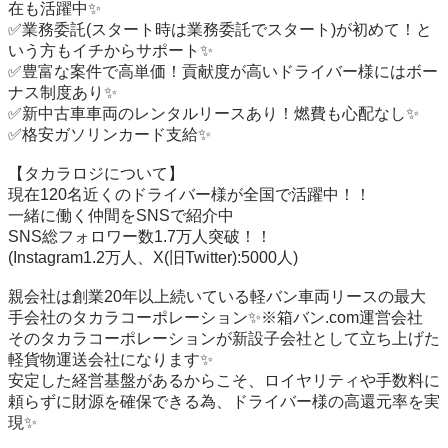
在も活躍中✨

✅業務委託(スタート時は業務委託でスタート)が初めて！と
いう方もイチからサポート✨

✅豊富な案件で高単価！貢献度が高いドライバー様にはボー
ナス制度あり✨

✅新中古車車両のレンタルリースあり！燃費も心配なし✨

✅格安ガソリンカード支給✨

【タカラロジについて】

現在120名近くのドライバー様が全国で活躍中！！

一緒に働く仲間をSNSで紹介中

SNS総フォロワー数1.7万人突破！！

(Instagram1.2万人、X(旧Twitter):5000人)

親会社は創業20年以上続いている軽バン車両リースの最大
手会社のタカラコーポレーション✨※箱バン.com運営会社

そのタカラコーポレーションが新設子会社として立ち上げた
軽貨物運送会社になります✨

安定した経営基盤があるからこそ、ロイヤリティや手数料に
頼らずに財源を確保できる為、ドライバー様の高還元率を実
現✨
