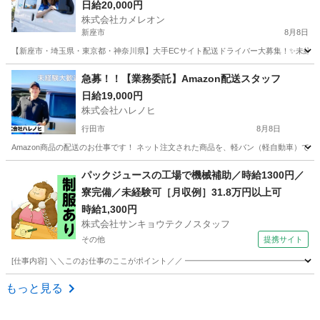
日給20,000円
株式会社カメレオン
新座市
8月8日
【新座市・埼玉県・東京都・神奈川県】大手ECサイト配送ドライバー大募集！✨未経験O
埼玉
新座市
ドライバー
積み込み
急募！！【業務委託】Amazon配送スタッフ
日給19,000円
株式会社ハレノヒ
行田市
8月8日
Amazon商品の配送のお仕事です！ ネット注文された商品を、軽バン（軽自動車）で
埼玉
行田市
配送
スタッフ
パックジュースの工場で機械補助／時給1300円／
寮完備／未経験可［月収例］31.8万円以上可
時給1,300円
株式会社サンキョウテクノスタッフ
その他
提携サイト
[仕事内容] ＼＼このお仕事のここがポイント／／ ━━━━━━━━━━━━━━━━━
埼玉
その他
ドライバー
もっと見る