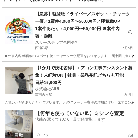
【急募】軽貨物ドライバー／スポット・チャータ
ー便／1案件4,000円〜50,000円／即稼働OK
1案件あたり：4,000円〜50,000円 ※案件内
容・距離
スリーステップ合同会社
西浦和駅
8月8日
■ 仕事内容 軽貨物のスポット便・チャーター便配送をお任せします。 関東圏（東京都・
埼玉
さいたま市
西浦和駅
配送
スポット
【1か月で技術習得】エアコン工事アシスタント募
集！未経験OK｜社員・業務委託どちらも可能
日給15,000円
株式会社AIRFIT
吉川美南駅
8月8日
ご覧いただきありがとうございます。 ハウスメーカー案件の増加に伴い、エアコン工事ス
埼玉
吉川市
吉川美南駅
その他
業務委託
【何年も使っていない🧵】ミシンを査定
状態が悪くてもOK！最大限買取します
プリフラ
Ad