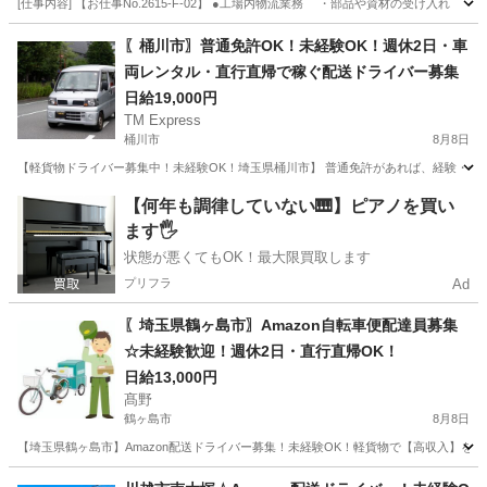
[仕事内容] 【お仕事No.2615-F-02】 ●工場内物流業務 ・部品や資材の受け
埼玉
飯能市
その他
〖桶川市〗普通免許OK！未経験OK！週休2日・車
両レンタル・直行直帰で稼ぐ配送ドライバー募集
日給19,000円
TM Express
桶川市
8月8日
【軽貨物ドライバー募集中！未経験OK！埼玉県桶川市】 普通免許があれば、経験・年齢
埼玉
桶川市
ドライバー
社用車
【何年も調律していない🎹】ピアノを買い
ます🖐️
状態が悪くてもOK！最大限買取します
プリフラ
Ad
〖埼玉県鶴ヶ島市〗Amazon自転車便配達員募集
☆未経験歓迎！週休2日・直行直帰OK！
日給13,000円
髙野
鶴ヶ島市
8月8日
【埼玉県鶴ヶ島市】Amazon配送ドライバー募集！未経験OK！軽貨物で【高収入】を
埼玉
鶴ヶ島市
ドライバー
Amazon