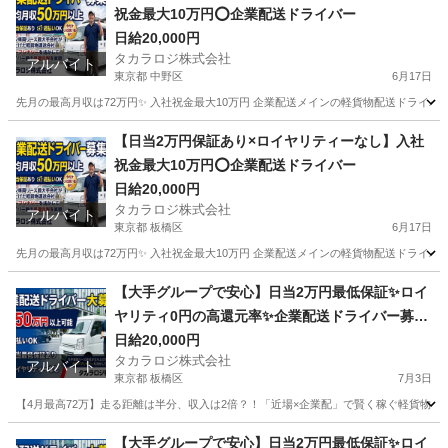
祝金最大10万円⭕️企業配送ドライバー
日給20,000円
タカラロジ株式会社
アルバイト
東京都 中野区
6月17日
先月の最高月収は72万円✨ 入社祝金最大10万円 企業配送メインの軽貨物配送ドライバ
東京
中野区
配送
貨物
【日当2万円保証あり×ロイヤリティーなし】入社
祝金最大10万円⭕️企業配送ドライバー
日給20,000円
タカラロジ株式会社
アルバイト
東京都 板橋区
6月17日
先月の最高月収は72万円✨ 入社祝金最大10万円 企業配送メインの軽貨物配送ドライバ
東京
板橋区
配送
貨物
【大手グループで安心】日当2万円最低保証✨ロイ
ヤリティ0円の高還元率✨企業配送ドライバー募集
＜週払いOK／祝金あり＞
日給20,000円
タカラロジ株式会社
アルバイト
東京都 板橋区
7月3日
【4月最高72万】走る距離は半分、収入は2倍？！「近場×企業配」で賢く稼ぐ軽貨物ドライバ
東京
板橋区
ドライバー
ロイヤリティ
【大手グループで安心】日当2万円最低保証✨ロイ