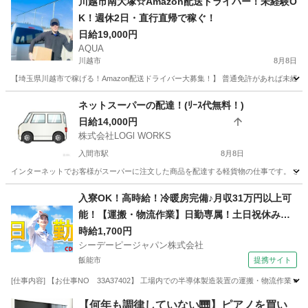
川越市南大塚☆Amazon配送ドライバー！未経験O
K！週休2日・直行直帰で稼ぐ！
日給19,000円
AQUA
川越市
8月8日
【埼玉県川越市で稼げる！Amazon配送ドライバー大募集！】 普通免許があれば未経験
埼玉
川越市
ドライバー
Amazon
ネットスーパーの配達！(ﾘｰｽ代無料！)
日給14,000円
株式会社LOGl WORKS
入間市駅
8月8日
インターネットでお客様がスーパーに注文した商品を配達する軽貨物の仕事です。 これか
埼玉
入間市
入間市駅
ドライバー
ネットスーパー
入寮OK！高時給！冷暖房完備♪月収31万円以上可
能！【運搬・物流作業】日勤専属！土日祝休み！
自動車通勤OK！無料送迎バスあり！
時給1,700円
シーデーピージャパン株式会社
飯能市
提携サイト
[仕事内容] 【お仕事NO 33A37402】 工場内での半導体製造装置の運搬・物流作業
埼玉
飯能市
その他
【何年も調律していない🎹】ピアノを買い