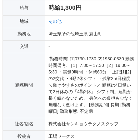
時給1,300円
給与
地域
その他
勤務地
埼玉県その他埼玉県 嵐山町
交通
-
[勤務時間] [1]0730-1730 [2]1930-0530 勤務
時間備考: ［1］7:30～17:30［2］19:30～
5:30 ・実働9時間 ・休憩60分 ・上記[1][2]
の2交代 ・4勤2休シフト ・残業2h/日程度
勤務時間
＼働きやすさのポイント／ 勤務は4日働い
て2日休みの「4勤2休」 シフト制。連勤が
長く続かないため、 身体への負担も少なく
無理なく働けます。 [勤務期間] 長期 [勤務
曜日] 勤務形態: 不定期
社名/店名
株式会社サンキョウテクノスタッフ
投稿者
工場ワークス