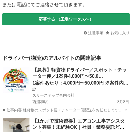
または電話にてご連絡させて頂きます。
応募する
（工場ワークスへ）
注意事項
お気に入り
ドライバー(物流)のアルバイトの関連記事
【急募】軽貨物ドライバー／スポット・チャ
ーター便／1案件4,000円〜50,0…
1案件あたり：4,000円〜50,000円 ※案件内容・距離
スリーステップ合同会社
西浦和駅
8月8日
■ 仕事内容 軽貨物のスポット便・チャーター便配送をお任せします。
関東圏（東京都・埼玉県・千葉県・神奈川県）を中心に、 幅広い案件
埼玉
さいたま市
西浦和駅
配送
スポット
【1か月で技術習得】エアコン工事アシスタ
をご用意しています。 【配送内容例】 ・お弁当配送 ・テスト／サン
ント募集！未経験OK｜社員・業務委託ど…
プル配送 ・段ボール配...