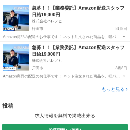
大募集！✨未経験OK！普通免許があれば始められます！月給44万～52
埼玉
新座市
ドライバー
積み込み
急募！！【業務委託】Amazon配送スタッフ
万前後も可能！日額2万円以上稼げるチャンス！■車両レンタル・研修
日給19,000円
制度完備で安心スタート！直行...
株式会社ハレノヒ
行田市
8月8日
Amazon商品の配送のお仕事です！ ネット注文された商品を、軽バン
（軽自動車）でお客様宅へ配送していただきます。 置き配メインのた
埼玉
行田市
配送
スタッフ
急募！！【業務委託】Amazon配送スタッフ
め、対面対応は少なめです。 専用アプリを使用するので、土地勘がな
日給19,000円
い方でも安心して配送でき...
株式会社ハレノヒ
戸田市
8月8日
Amazon商品の配送のお仕事です！ ネット注文された商品を、軽バン
（軽自動車）でお客様宅へ配送していただきます。 置き配メインのた
埼玉
戸田市
配送
スタッフ
め、対面対応は少なめです。 専用アプリを使用するので、土地勘がな
もっと見る
い方でも安心して配送でき...
投稿
求人情報を無料で掲載出来る
投稿画面へ (無料)