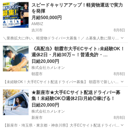
搬・物流作業 ■工場内物流・部品供給スタッフ■ 半導体装置を製造し
埼玉
飯能市
その他
スピードキャリアアップ！軽貨物運送で実⼒
ている工場内で、 部材の仕分け・ピッキング・部品供給を行うお仕事
を発揮
です！ 未経...
月給500,000円
AMBIZ
吉川市
8月8日
＼業務拡大に伴い、軽貨物ドライバー大募集！／ ⚠️募集人数に限りが
ございます⚠️ 【勤務地】 埼玉県吉川市きよみ野 -------------------- 【報
埼玉
吉川市
ドライバー
貨物
《高配当》朝霞市大手ECサイト♪未経験OK！
酬】 月収目安28〜50万円 ※稼働日数や担当コ...
週休2日・月給30万～！普通免許・…
日給20,000円
株式会社カメレオン
朝霞市
8月8日
【未経験OK！大手ECサイト配送ドライバー募集】 朝霞市で新しいス
タートを切りませんか？普通免許があれば、年齢・性別・学歴・職歴
埼玉
朝霞市
ドライバー
積み込み
★新座市★大手ECサイト配送ドライバー募
不問！未経験の方でも安心の研修制度をご用意しています→軽くて積
集！未経験OK◎週休2日/月給◎稼げる！
み込みやすい荷物が中心なので、体...
日給20,000円
株式会社カメレオン
新座市
8月8日
【新座市・埼玉県・東京都・神奈川県】大手ECサイト配送ドライバー