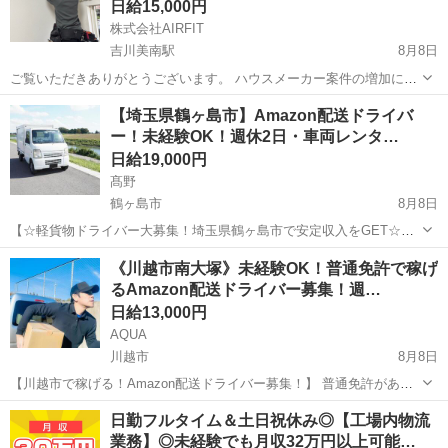
日給15,000円
株式会社AIRFIT
吉川美南駅
8月8日
ご覧いただきありがとうございます。 ハウスメーカー案件の増加に伴
い、エアコン工事スタッフを募集しています。 最初はアルバイトとし
埼玉
吉川市
吉川美南駅
その他
業務委託
【埼玉県鶴ヶ島市】Amazon配送ドライバ
て働いていただき、1か月以内に基本的なエアコン工事を覚えられるよ
ー！未経験OK！週休2日・車両レンタ…
う丁寧に指導します。 技術...
日給19,000円
髙野
鶴ヶ島市
8月8日
【☆軽貨物ドライバー大募集！埼玉県鶴ヶ島市で安定収入をGET☆】
普通免許があれば未経験OK！【充実の研修制度】で安心スタート♪個
埼玉
鶴ヶ島市
ドライバー
Amazon
《川越市南大塚》未経験OK！普通免許で稼げ
人宅への軽量荷物配送がメインなので、体力に自信がない方や女性も
るAmazon配送ドライバー募集！週…
活躍できます！✨直行直帰OK、...
日給13,000円
AQUA
川越市
8月8日
【川越市で稼げる！Amazon配送ドライバー募集！】 普通免許があれ
ば未経験OK！☆軽貨物配送のお仕事です♪ 【充実の研修制度】で安心
埼玉
川越市
ドライバー
Amazon
日勤フルタイム＆土日祝休み◎【工場内物流
スタート！横乗り指導もありますよ。 ☆プライベートも充実！週休2
業務】◎未経験でも月収32万円以上可能…
日制で【希望月収】も...