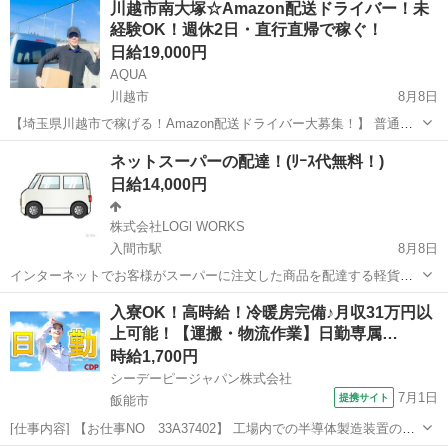
川越市南大塚☆Amazon配送ドライバー！未
休2日制で【プライベートも充実】！車両レンタル・直行直帰OK♪スマ
経験OK！週休2日・直行直帰で稼ぐ！
ホ操作ができれば◎！充実の研...
日給19,000円
AQUA
川越市
8月8日
【埼玉県川越市で稼げる！Amazon配送ドライバー大募集！】 普通免
許があれば未経験OK！「週休2日」でプライベートも充実♪ 軽くて小
埼玉
川越市
ドライバー
Amazon
ネットスーパーの配達！(ﾘｰｽ代無料！)
さな荷物中心なので、女性や体力に自信がない方も安心です。直行直
日給14,000円
帰可能！スマホ操作ができれ...
株式会社LOGl WORKS
入間市駅
8月8日
インターネットでお客様がスーパーに注文した商品を配達する軽貨物
の仕事です。 これから個人事業主として軽貨物の仕事をお考えの方に
埼玉
入間市
入間市駅
ドライバー
ネットスーパー
入寮OK！高時給！冷暖房完備♪月収31万円以
向いております。 勿論経験者も大歓迎です。 車両は任意保険込みで無
上可能！【運搬・物流作業】日勤専属…
料でリース致します。 休みの日に...
時給1,700円
シーデーピージャパン株式会社
7月1日
提携サイト
飯能市
[仕事内容] 【お仕事NO 33A37402】 工場内での半導体製造装置の運