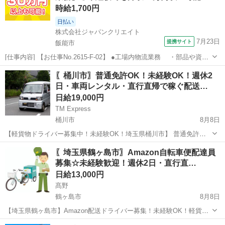
時給1,700円
日払い
株式会社ジャパンクリエイト
7月23日
提携サイト
飯能市
[仕事内容] 【お仕事No.2615-F-02】 ●工場内物流業務 ・部品や資材
の受け入れ ・倉庫内ピッキング ・製造工程への払い出し ・そ
埼玉
飯能市
その他
〖桶川市〗普通免許OK！未経験OK！週休2
の他付随する業務 ※半導体製造装置の工場内物流業務です。 ※台車や
日・車両レンタル・直行直帰で稼ぐ配送…
ハンド...
日給19,000円
TM Express
桶川市
8月8日
【軽貨物ドライバー募集中！未経験OK！埼玉県桶川市】 普通免許が
あれば、経験・年齢・性別・学歴・職歴不問！✨ 軽くて小さな荷物の
埼玉
桶川市
ドライバー
社用車
〖埼玉県鶴ヶ島市〗Amazon自転車便配達員
配送が中心なので、体力に自信がなくても大丈夫♪ 直行直帰OK！車両
募集☆未経験歓迎！週休2日・直行直…
レンタル制度あり！充実の研修...
日給13,000円
髙野
鶴ヶ島市
8月8日
【埼玉県鶴ヶ島市】Amazon配送ドライバー募集！未経験OK！軽貨物
で【高収入】を目指しませんか？普通免許があればスタート可能☆週
埼玉
鶴ヶ島市
ドライバー
Amazon