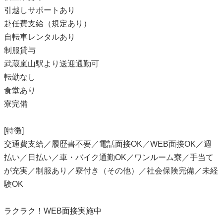
引越しサポートあり
赴任費支給（規定あり）
自転車レンタルあり
制服貸与
武蔵嵐山駅より送迎通勤可
転勤なし
食堂あり
寮完備
[特徴]
交通費支給／履歴書不要／電話面接OK／WEB面接OK／週
払い／日払い／車・バイク通勤OK／ワンルーム寮／手当て
が充実／制服あり／寮付き（その他）／社会保険完備／未経
験OK
ラクラク！WEB面接実施中