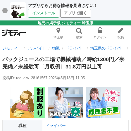
アプリならお得な情報を見逃さない！
インストール
アプリで開く
地元の掲示板 ジモティー 埼玉版
埼玉県
検索
ログイン
投稿
ジモティー
アルバイト
物流
ドライバー
埼玉県のドライバー
パックジュースの工場で機械補助／時給1300円／寮
完備／未経験可［月収例］31.8万円以上可
投稿ID: rec_ciw_28161567
2026年5月18日 11:05
職種
ドライバー