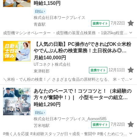
時給1,150円
日払い
株式会社日本ワークプレイス
7月22日
提携サイト
青森駅
成型機マシンオペレーター ・成型機の装置点検業務 ・1袋25kg程度の
成形する材料の準備作業 ・生産するための準備作業 ・成形機のマシン
青森
青森市
青森駅
その他
【人気の日勤】PC操作ができればOK☆米粉
操作 ・出来上がった製品の目視検査 ※製品は手のひらサイズ、数g程
やでんぷん粉の検査業務！土日祝休み◎…
度になります このお...
月給140,000円
UTコネクト株式会社
12月11日
提携サイト
東津軽郡
＼米粉・でん粉の検査！／ さまざまな食品の原材料となる、 米・でん
粉加工品を製造している会社でのお仕事です！ PC操作ができればOK♪
青森
東津軽郡
倉庫
あなたのペースで！コツコツと！（未経験の
未経験でも安心の丁寧な研修あり！ ＜具体的には…＞ ◆製品管理用・
方々が奮闘中！）| 小型モーターの組立…
検査機器を使用し...
時給1,290円
日払い
株式会社日本ワークプレイス_Aomori585
7月22日
提携サイト
苫米地駅
#働く人を応援 #未経験スタッフが日々成長・奮闘中 #働くためにつど