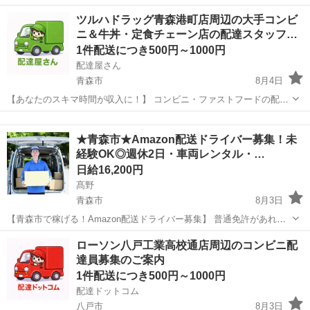
心の丁寧な研修あり！ さまざまな食品の原材料となる、 米・でん粉加
青森
北津軽郡
倉庫
ツルハドラッグ青森港町店周辺の大手コンビ
工品を製造している会社でのお仕事です！ ＜具体的には…＞ ◆製品管
ニ＆牛丼・定食チェーン店の配達スタッフ…
理用・検査機器を使...
1件配送につき500円～1000円
配達屋さん
青森市
8月4日
【あなたのスキマ時間が収入に！】 コンビニ・ファストフードの配達
バイト、始めませんか？ アプリで空いた時間にサクッと配達！ 配達す
青森
青森市
配送
スタッフ
るかどうかは、オファーを見てその場で自由に決められます♪
★青森市★Amazon配送ドライバー募集！未
―――――――――― ...
経験OK◎週休2日・車両レンタル・…
日給16,200円
髙野
青森市
8月3日
【青森市で稼げる！Amazon配送ドライバー募集】 普通免許があれ
ば、未経験OK！☆軽貨物配送で、あなたの希望月収を実現しません
青森
青森市
ドライバー
Amazon
ローソン八戸工業高校通店周辺のコンビニ配
か？【充実の研修制度】で、スマホ操作や荷物の積み込みも丁寧に指
達員募集のご案内
導。直行直帰も可能で、プライベー...
1件配送につき500円～1000円
配達ドットコム
八戸市
8月3日