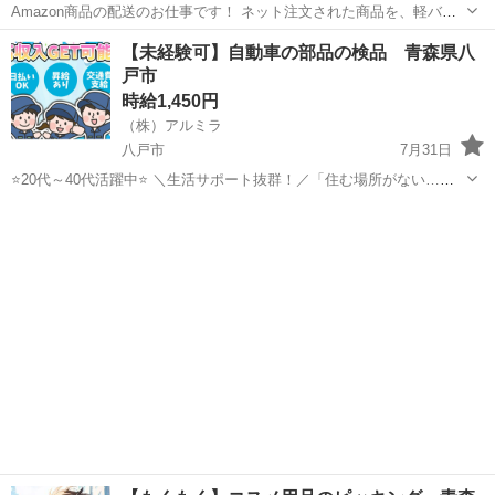
Amazon商品の配送のお仕事です！ ネット注文された商品を、軽バン
（軽自動車）でお客様宅へ配送していただきます。 置き配メインのた
青森
青森市
配送
スタッフ
【未経験可】自動車の部品の検品 青森県八
め、対面対応は少なめです。 専用アプリを使用するので、土地勘がな
戸市
い方でも安心して配送でき...
時給1,450円
（株）アルミラ
八戸市
7月31日
⭐20代～40代活躍中⭐ ＼生活サポート抜群！／「住む場所がない…」
そんなお悩みをお持ちの方必見！宿泊支援いたします！ ☆…・プロの
青森
八戸市
倉庫
スタッフ
コーディネーターがサポートします♪・…☆ お急ぎの方は『06-4963-
0...