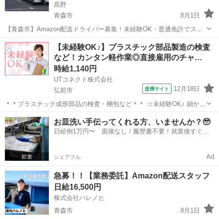
髙野
青森市
8月1日
【青森市】Amazon配送ドライバー募集！未経験OK・普通免許でスタ
ート！ 〖★週休2日制でプライベートも充実★〗 「稼げる」軽貨物ド
青森
青森市
ドライバー
Amazon
【未経験OK♪】プラスチック部品製造の検査
ライバー！青森県青森市で新しいキャリアを始めませんか？普通免許
など！カンタン軽作業◎直接雇用のチャ…
があれば学歴・職歴・年齢...
時給1,140円
UTコネクト株式会社
12月18日
提携サイト
弘前市
＊＊プラスチック成形部品の検査・梱包など＊＊ ☆未経験OK♪ 細かい
作業がお好きな方にピッタリ！ 20代～40代の男女活躍中◎ ＜具体的
青森
弘前市
倉庫
お皿洗い手伝ってくれる方、いませんか？🥹
には…＞ 【袋詰め工程】 ①製造された製品の検査 →拡大鏡や目視で
日給例1万円〜 面接なし / 履歴書不要！就業後すぐに
検査 →変形や製品...
お給料がもらえる✨
Ad
シェアフル
急募！！【業務委託】Amazon配送スタッフ
日給16,500円
株式会社ハレノヒ
青森市
8月1日