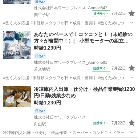
日払い
株式会社日本ワークプレイス_Aomori547
7月22日
提携サイト
撫牛子駅
#働く人を応援 #未経験スタッフが日々成長・奮闘中 #働くためにつど
い、集まる場所 ▼20代に人気な製造のお仕事▼ 製造のお仕事は、しっ
青森
弘前市
撫牛子駅
その他
あなたのペースで！コツコツと！（未経験の
かりお休みが取れて、稼げるのが特徴です！ 残業が少なく、ご自身の
方々が奮闘中！）| 小型モーターの組立…
ライフスタイルに合わ...
時給1,290円
日払い
株式会社日本ワークプレイス_Aomori583
7月22日
提携サイト
苫米地駅
#働く人を応援 #未経験スタッフが日々成長・奮闘中 #働くためにつど
い、集まる場所 ▼20代に人気な製造のお仕事▼ 製造のお仕事は、しっ
青森
三戸郡
苫米地駅
倉庫
冷凍庫内入出庫・仕分け・検品作業/時給1230
かりお休みが取れて、稼げるのが特徴です！ 残業が少なく、ご自身の
円/日勤/残業少なめ
ライフスタイルに合わ...
時給1,230円
日払い
株式会社日本ワークプレイス
7月22日
提携サイト
向山駅
冷凍庫内入出庫・仕分け・検品作業 ・スーパー・コンビニ・ドラッグ