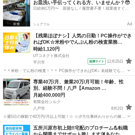
お皿洗い手伝ってくれる方、いませんか？🥹
です。 オファー内容を見てから、受けるかどうかを自由に選べます！
日給例1万円〜 面接なし / 履歴書不要！就業後すぐに
✅ 業務内容...
お給料がもらえる✨
Ad
シェアフル
【残業ほぼナシ】人気の日勤！PC操作ができ
ればOK☆米粉やでんぷん粉の検査業務…
時給1,120円
UTコネクト株式会社
12月25日
提携サイト
平川市
＊＊米粉・でん粉の検査！＊＊ PC操作ができればOK♪ 未経験でも安
心の丁寧な研修あり！ さまざまな食品の原材料となる、 米・でん粉加
青森
平川市
倉庫
専業40万/月、兼業20万/月可能！年齢、性
工品を製造している会社でのお仕事です！ ＜具体的には…＞ ◆製品管
別、経験不問！八戸【Amazon …
理用・検査機器を使...
月給400,000円
有限会社シルク
八戸市
8月2日
☆週5日の稼動で40万円/月以上可能！☆ ☆夕方仕事終わりからの稼
働、休日の稼動で20万円/月以上可能！☆ ☆雇われない働き方、自由な
青森
八戸市
配送
Amazon
五所川原市初上陸‼️宅配のプロチーム💪転職
スタイルでの働き方を【Amazon Flex】で始めましょう！☆ 個人事業
から開業までサポート致します🔰あなた…
主とし...