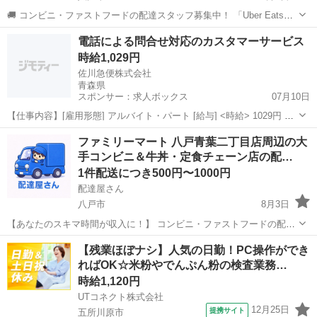
🚚 コンビニ・ファストフードの配達スタッフ募集中！ 「Uber Eats」
や「出前館」のように、配達専用アプリを使ってお仕事するスタイル
青森
八戸市
配送
ローソン
電話による問合せ対応のカスタマーサービス
です。 オファー内容を見てから、受けるかどうかを自由に選べます！
時給1,029円
✅ 業務内容...
佐川急便株式会社
青森県
スポンサー：求人ボックス
07月10日
【仕事内容】[雇用形態] アルバイト・パート [給与] <時給> 1029円 <
時給/昇給について> ・昇給額:～30円(1回あたり) 昨年度実績 ・反映時
アルバイト・パート
ファミリーマート 八戸青葉二丁目店周辺の大
期:毎年7月・12月 ・評価方法: 勤務状況や日々の業務の取り組み方等
手コンビニ＆牛丼・定食チェーン店の配…
を評...
1件配送につき500円〜1000円
配達屋さん
八戸市
8月3日
【あなたのスキマ時間が収入に！】 コンビニ・ファストフードの配達
バイト、始めませんか？ アプリで空いた時間にサクッと配達！ 配達す
青森
八戸市
配送
スタッフ
【残業ほぼナシ】人気の日勤！PC操作ができ
るかどうかは、オファーを見てその場で自由に決められます♪
ればOK☆米粉やでんぷん粉の検査業務…
―――――――――― ...
時給1,120円
UTコネクト株式会社
12月25日
提携サイト
五所川原市