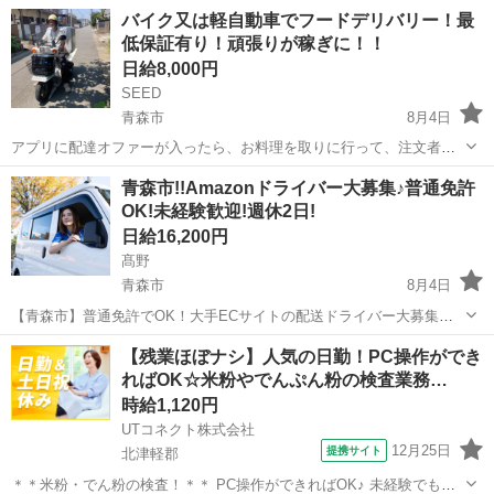
バイク又は軽自動車でフードデリバリー！最
低保証有り！頑張りが稼ぎに！！
日給8,000円
SEED
青森市
8月4日
アプリに配達オファーが入ったら、お料理を取りに行って、注文者に
配達をするお仕事です。 現金の取り扱いは有りません。 勤務時間は11
青森
青森市
ドライバー
1件
青森市!!Amazonドライバー大募集♪普通免許
時〜15時と17時~21時の計8時間 ・日給保証¥8000(10件まで)+インセン
OK!未経験歓迎!週休2日!
ティブ...
日給16,200円
髙野
青森市
8月4日
【青森市】普通免許でOK！大手ECサイトの配送ドライバー大募集！✨
「未経験だけど稼ぎたい！」そんなあなたを応援します！【週休2日】
青森
青森市
ドライバー
Amazon
【残業ほぼナシ】人気の日勤！PC操作ができ
でプライベートも充実♪ 青森市内の担当エリアで、軽くて小さな荷物
ればOK☆米粉やでんぷん粉の検査業務…
をポストへお届けするお...
時給1,120円
UTコネクト株式会社
12月25日
提携サイト
北津軽郡
＊＊米粉・でん粉の検査！＊＊ PC操作ができればOK♪ 未経験でも安