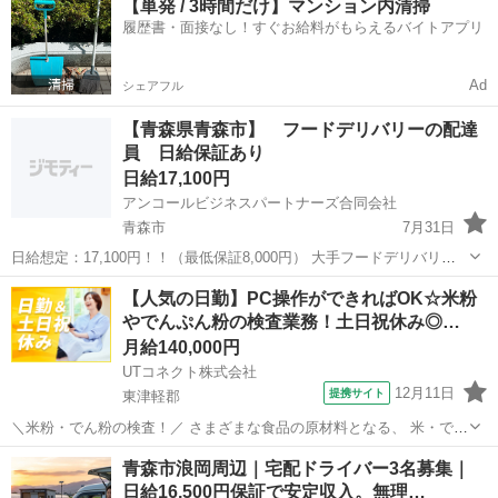
【単発 / 3時間だけ】マンション内清掃
なたでもできるお仕事です。 商品を、個人宅や企業様へ小口の配達す
履歴書・面接なし！すぐお給料がもらえるバイトアプリ
るだけのお仕...
Ad
シェアフル
【青森県青森市】 フードデリバリーの配達
員 日給保証あり
日給17,100円
アンコールビジネスパートナーズ合同会社
青森市
7月31日
日給想定：17,100円！！（最低保証8,000円） 大手フードデリバリー
サイトの配送案件です！！ 自転車、原付、バイク、車の手配はご自身
青森
青森市
ドライバー
1件
【人気の日勤】PC操作ができればOK☆米粉
になります！！ （※車はリースできます！！）リース代必要！！ 業務
やでんぷん粉の検査業務！土日祝休み◎…
拡大につき、...
月給140,000円
UTコネクト株式会社
12月11日
提携サイト
東津軽郡
＼米粉・でん粉の検査！／ さまざまな食品の原材料となる、 米・でん
粉加工品を製造している会社でのお仕事です！ PC操作ができればOK♪
青森
東津軽郡
倉庫
青森市浪岡周辺｜宅配ドライバー3名募集｜
未経験でも安心の丁寧な研修あり！ ＜具体的には…＞ ◆製品管理用・
日給16,500円保証で安定収入。無理…
検査機器を使用し...