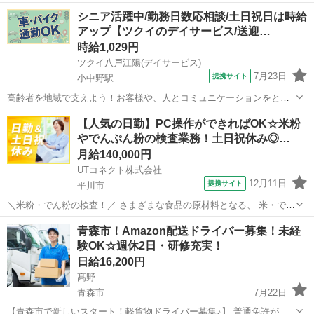
のが大好きな方大歓迎♪ ★☆ 働きやすいメリット多数 ★☆ ＼＼サー
青森
青森市
その他
シニア活躍中/勤務日数応相談/土日祝日は時給
ビス・職種の魅力／／ 送迎業務を通して、お客様から感謝の言葉を直
アップ【ツクイのデイサービス/送迎…
接いただけたり、信頼関係を...
時給1,029円
ツクイ八戸江陽(デイサービス)
7月23日
提携サイト
小中野駅
高齢者を地域で支えよう！お客様や、人とコミュニケーションをとる
のが大好きな方大歓迎♪ ★☆ 働きやすいメリット多数 ★☆ ＼＼サー
青森
八戸市
小中野駅
その他
【人気の日勤】PC操作ができればOK☆米粉
ビス・職種の魅力／／ 送迎業務を通して、お客様から感謝の言葉を直
やでんぷん粉の検査業務！土日祝休み◎…
接いただけたり、信頼関係を...
月給140,000円
UTコネクト株式会社
12月11日
提携サイト
平川市
＼米粉・でん粉の検査！／ さまざまな食品の原材料となる、 米・でん
粉加工品を製造している会社でのお仕事です！ PC操作ができればOK♪
青森
平川市
倉庫
青森市！Amazon配送ドライバー募集！未経
未経験でも安心の丁寧な研修あり！ ＜具体的には…＞ ◆製品管理用・
験OK☆週休2日・研修充実！
検査機器を使用し...
日給16,200円
髙野
青森市
7月22日
【青森市で新しいスタート！軽貨物ドライバー募集♪】 普通免許があ