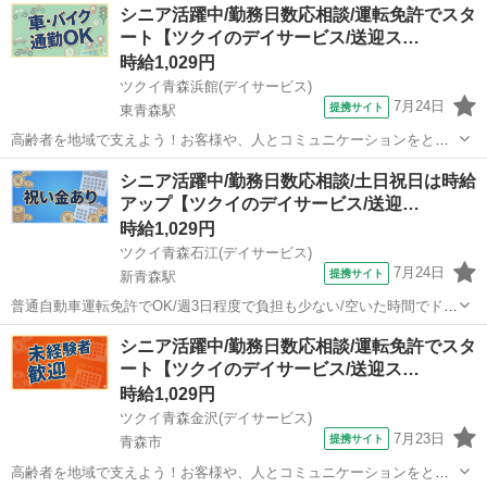
シニア活躍中/勤務日数応相談/運転免許でスタ
ート【ツクイのデイサービス/送迎ス…
時給1,029円
ツクイ青森浜館(デイサービス)
7月24日
提携サイト
東青森駅
高齢者を地域で支えよう！お客様や、人とコミュニケーションをとる
のが大好きな方大歓迎♪ ★☆ 働きやすいメリット多数 ★☆ ＼＼サー
青森
青森市
東青森駅
その他
シニア活躍中/勤務日数応相談/土日祝日は時給
ビス・職種の魅力／／ 送迎業務を通して、お客様から感謝の言葉を直
アップ【ツクイのデイサービス/送迎…
接いただけたり、信頼関係を...
時給1,029円
ツクイ青森石江(デイサービス)
7月24日
提携サイト
新青森駅
普通自動車運転免許でOK/週3日程度で負担も少ない/空いた時間でドラ
イバーへチャレンジしませんか ★☆ 働きやすいメリット多数 ★☆ ＼
青森
青森市
新青森駅
その他
シニア活躍中/勤務日数応相談/運転免許でスタ
＼サービス・職種の魅力／／ 送迎業務を通して、お客様から感謝の言
ート【ツクイのデイサービス/送迎ス…
葉を直接いただけたり...
時給1,029円
ツクイ青森金沢(デイサービス)
7月23日
提携サイト
青森市
高齢者を地域で支えよう！お客様や、人とコミュニケーションをとる