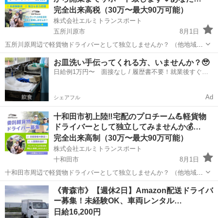
完全出来高税（30万〜最大90万可能）
株式会社エルミトランスポート
五所川原市
8月1日
五所川原周辺で軽貨物ドライバーとして独立しませんか？ （他地域、
他県でもご要望に合わせてご提案させて頂きます） 転職から開業まで
青森
五所川原市
物流
積み込み
お皿洗い手伝ってくれる方、いませんか？🥹
サポート致します（開業実績100台以上） 大手運送会社との提携によ
日給例1万円〜 面接なし / 履歴書不要！就業後すぐに
り安定的な売上が見込めます お...
お給料がもらえる✨
Ad
シェアフル
十和田市初上陸‼️宅配のプロチーム💪軽貨物
ドライバーとして独立してみませんか💰…
完全出来高制（30万〜最大90万可能）
株式会社エルミトランスポート
十和田市
8月1日
十和田市周辺で軽貨物ドライバーとして独立しませんか？ （他地域、
他県でもご要望に合わせてご提案させて頂きます） 転職から開業まで
青森
十和田市
物流
貨物
《青森市》【週休2日】Amazon配送ドライバ
サポート致します （開業実績100台以上） 大手運送会社との提携によ
ー募集！未経験OK、車両レンタル…
り安定的な売上が見込めます ...
日給16,200円