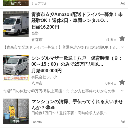
Ad
シェアフル
青森市☆彡Amazon配送ドライバー募集！未
経験OK！週休2日・車両レンタルO…
日給16,200円
髙野
青森市
8月6日
【青森市で配送ドライバー募集！】普通免許があれば未経験OK！☆軽
貨物で稼ぐチャンス☆ 大手企業との提携で【安定した仕事量】が魅
青森
青森市
ドライバー
Amazon
シングルマザー歓迎！八戸 保育時間（９：
力！個人宅や企業への小口配送をお任せします♪荷物は軽量なので、体
00～15：00）のみで25万円/月以…
力に自信がない方や女性も活躍中→...
月給400,000円
有限会社シルク
八戸市
8月4日
☆週5日の稼動で40万円/月以上可能！☆ ☆夕方仕事終わりからの稼
働、休日の稼動で20万円/月以上可能！☆ ☆雇われない働き方、自由な
青森
八戸市
配送
Amazon
マンションの清掃、手伝ってくれる人いませ
スタイルでの働き方を【Amazon Flex】で始めましょう！☆ 個人事業
んか？😭🙏
主とし...
日給例1万円〜 / 登録不要！高時給求人多数✨
Ad
Lacotto