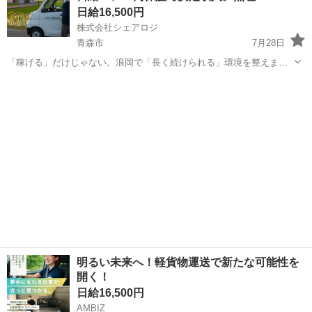
日給16,500円
株式会社シェアロジ
青森市
7月28日
「稼げる」だけじゃない。浪岡で「長く続けられる」環境を整えまし
た。 「軽貨物の仕事は、実際にいくら手元に残るか不安…」そんな声
青森
青森市
ドライバー
貨物
をよく耳にします。 当社では、不透明な「想定月収」ではなく、日給
16,500円を最低保証。 ...
明るい未来へ！軽貨物運送で新たな可能性を
開く！
日給16,500円
AMBIZ