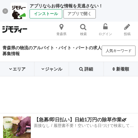
アプリならお得な情報を見逃さない！
インストール
アプリで開く
青森県
検索
ログイン
投稿
青森県の物流のアルバイト・バイト・パートの求人
人気キーワード
募集情報
エリア
ジャンル
詳細
新着順
【急募/即日払い】日給1万円の除草作業🌿
面接なし / 履歴書不要！空いている日づけで検索して即
日はたらける✨