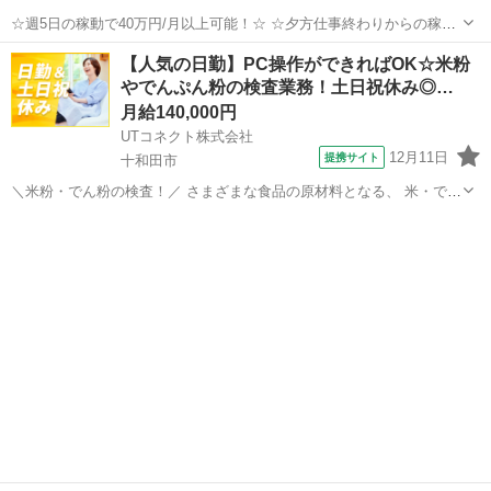
☆週5日の稼動で40万円/月以上可能！☆ ☆夕方仕事終わりからの稼
働、休日の稼動で20万円/月以上可能！☆ ☆雇われない働き方、自由な
青森
青森市
配送
Amazon
【人気の日勤】PC操作ができればOK☆米粉
スタイルでの働き方を【Amazon Flex】で始めましょう！☆ 個人事業
やでんぷん粉の検査業務！土日祝休み◎…
主とし...
月給140,000円
UTコネクト株式会社
12月11日
提携サイト
十和田市
＼米粉・でん粉の検査！／ さまざまな食品の原材料となる、 米・でん
粉加工品を製造している会社でのお仕事です！ PC操作ができればOK♪
青森
十和田市
倉庫
未経験でも安心の丁寧な研修あり！ ＜具体的には…＞ ◆製品管理用・
検査機器を使用し...