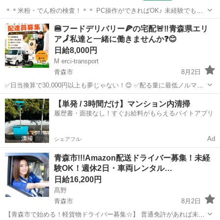
＊＊米粉・でん粉の検査！＊＊ PC操作ができればOK♪ 未経験でも安
心の丁寧な研修あり！ さまざまな食品の原材料となる、 米・でん粉加
青森
五所川原市
倉庫
🍔フードデリバリー🍕の宅配🚨‼️青森県エリ
工品を製造している会社でのお仕事です！ ＜具体的には…＞ ◆製品管
ア🗾私達と一緒に働きませんか❓😊
理用・検査機器を使...
日給8,000円
M erci-transport
青森市
8月2日
✅日当換算で30,000円以上も夢じゃない！😊 ✅配る量に最低ノルマは
ありません🙅‍♀️ ✅稼働曜日シフト制 ✅MAX週7で大いに稼ぐのも有り‼️
青森
青森市
配送
1件
【単発 / 3時間だけ】マンション内清掃
🗾全国各地で大募集‼️💪 エリア希望ございまし...
履歴書・面接なし！すぐお給料がもらえるバイトアプリ
Ad
シェアフル
青森市!!!Amazon配送ドライバー募集！未経
験OK！週休2日・車両レンタル…
日給16,200円
髙野
青森市
8月2日
【青森市で始める！軽貨物ドライバー募集☆】 普通免許があれば未経