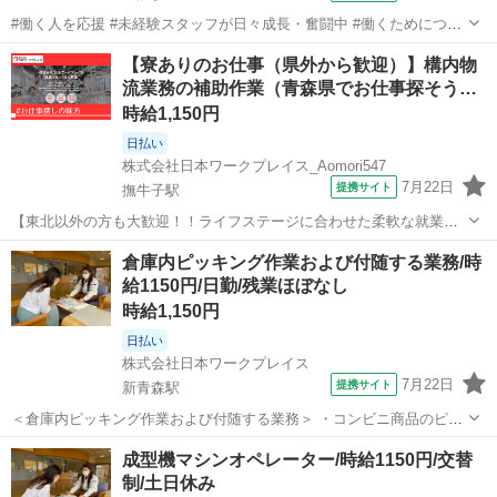
#働く人を応援 #未経験スタッフが日々成長・奮闘中 #働くためにつど
い、集まる場所 専任のコンサルタントが詳細にご案内をいたします♪
青森
三沢市
三沢駅
倉庫
【寮ありのお仕事（県外から歓迎）】構内物
・派遣って、どんなお仕事？ ・製造派遣って、どんなお仕事？？ な
流業務の補助作業（青森県でお仕事探そう…
どなど 長くお仕事...
時給1,150円
日払い
株式会社日本ワークプレイス_Aomori547
7月22日
提携サイト
撫牛子駅
【東北以外の方も大歓迎！！ライフステージに合わせた柔軟な就業が
可能】 当社は全国的に拠点を抱えておりますため、 結婚、里帰り、親
青森
弘前市
撫牛子駅
その他
倉庫内ピッキング作業および付随する業務/時
の介護など、 人生の節目ライフステージに合わせて、 全国的にお仕事
給1150円/日勤/残業ほぼなし
のご紹介が可能です！ 拠点を...
時給1,150円
日払い
株式会社日本ワークプレイス
7月22日
提携サイト
新青森駅
＜倉庫内ピッキング作業および付随する業務＞ ・コンビニ商品のピッ
キング作業 ・カゴ台車（ロールテナー）を必要数、組立する作業 ・組
青森
青森市
新青森駅
その他
成型機マシンオペレーター/時給1150円/交替
立られたカゴ台車に飲料品やスナック菓子・カップ麺を積み込む作業
制/土日休み
・PCにてラベルを作成し貼り付...