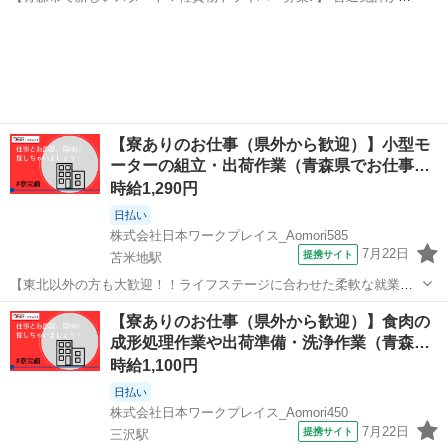
ればOK！未経験・ブランクOK、年齢・性別・学歴・職歴不問☆彡 大
青森
青森市
ドライバー
Amazon
手Amazon配送で【安定収入】をGET！軽量荷物の配達が中心なので
【体力に自信がない方も...
【寮ありのお仕事（県外から歓迎）】小型モ
ーターの組立・出荷作業（青森県でお仕事…
時給1,290円
日払い
株式会社日本ワークプレイス_Aomori585
7月22日
提携サイト
苫米地駅
【東北以外の方も大歓迎！！ライフステージに合わせた柔軟な就業が
可能】 当社は全国的に拠点を抱えておりますため、 結婚、里帰り、親
青森
三戸郡
苫米地駅
倉庫
【寮ありのお仕事（県外から歓迎）】食肉の
の介護など、 人生の節目ライフステージに合わせて、 全国的にお仕事
成形処理作業や出荷準備・洗浄作業（青森…
のご紹介が可能です！ 拠点を...
時給1,100円
日払い
株式会社日本ワークプレイス_Aomori450
7月22日
提携サイト
三沢駅