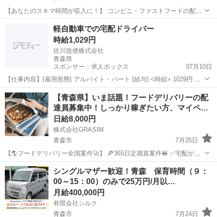
【あなたのスキマ時間が収入に！】 コンビニ・ファストフードの配達
バイト、始めませんか？ アプリで空いた時間にサクッと配達！ 配達す
青森
弘前市
配送
スタッフ
軽自動車での宅配ドライバー
るかどうかは、オファーを見てその場で自由に決められます♪
時給1,029円
―――――――――― ...
佐川急便株式会社
青森県
スポンサー：求人ボックス
07月10日
【仕事内容】[雇用形態] アルバイト・パート [給与] <時給> 1029円 <
時給/昇給について> ・昇給額:～30円(1回あたり) 昨年度実績 ・反映時
アルバイト・パート
【青森県】いま話題！フードデリバリーの配
期:毎年7月・12月 ・評価方法: 勤務状況や日々の業務の取り組み方等
達員募集中！しっかり稼ぎたい方、マイペ…
を評...
日給8,000円
株式会社GRASIM
青森市
7月25日
【🌎フードデリバリー全国案件🚀】 🍕365日定期直案件🍔 ✅宅配が嫌
いな方必見✅ 稼働開始は７月２０日〜🫡 全４７都道府県展開💫 なん
青森
青森市
ドライバー
1件
シングルマザー歓迎！青森 保育時間（９：
と‼️ 日給保証➕件建という安心売上システム🔥 日当換算で30,...
00～15：00）のみで25万円/月以…
月給400,000円
有限会社シルク
青森市
7月24日