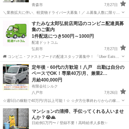
青森市
7月27日
＼業務拡大に伴い、軽貨物ドライバー大募集！／ ⚠️募集人数に限りが
ございます⚠️ 【勤務地】 青森市浪岡青森県浪岡大字杉沢山元 324-3 ---
青森
青森市
物流
貨物
すたみな太郎弘前店周辺のコンビニ配達員募
----------------- 【報酬】 日給: 16,5...
集のご案内
1件配送につき500円～1000円
配達ドットコム
弘前市
7月27日
🚚 コンビニ・ファストフードの配達スタッフ募集中！ 「Uber Eats」
や「出前館」のように、配達専用アプリを使ってお仕事するスタイル
青森
弘前市
配送
ファストフード
定年後・60代の方歓迎！八戸 出勤は自分の
です。 オファー内容を見てから、受けるかどうかを自由に選べます！
ペースでOK！専業40万/月、兼業2…
✅ 業務内容...
月給400,000円
有限会社シルク
八戸市
7月26日
☆週5日の稼動で40万円/月以上可能！☆ ☆夕方仕事終わりからの稼
働、休日の稼動で20万円/月以上可能！☆ ☆雇われない働き方、自由な
青森
八戸市
配送
Amazon
マンションの清掃、手伝ってくれる人いませ
スタイルでの働き方を【Amazon Flex】で始めましょう！☆ 個人事業
んか？😭🙏
主とし...
日給例1万円〜 / 登録不要！高時給求人多数✨