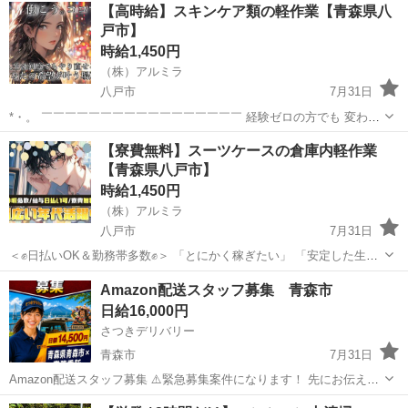
青森
中津軽郡
倉庫
【高時給】スキンケア類の軽作業【青森県八
には…＞ 【袋詰め工程】 ①製造された製品の検査 →拡大鏡や目視で
戸市】
検査 →変形や製品...
時給1,450円
（株）アルミラ
八戸市
7月31日
*・。 ￣￣￣￣￣￣￣￣￣￣￣￣￣￣￣￣￣ 経験ゼロの方でも 変わら
ず高時給からのスタートで しっかり稼げる環境♪ 頑張りを必ず 評価し
青森
八戸市
倉庫
時給
【寮費無料】スーツケースの倉庫内軽作業
てくれる職場なので 努力次第で時給はUP！ どんどん貯金...
【青森県八戸市】
時給1,450円
（株）アルミラ
八戸市
7月31日
＜✊日払いOK＆勤務帯多数✊＞ 「とにかく稼ぎたい」 「安定した生活
を送りたい」 そんな方にオススメ✨ 日払いOKだから すぐにお給料を
青森
八戸市
倉庫
時給
Amazon配送スタッフ募集 青森市
受け取ることができます。 寮や支援...
日給16,000円
さつきデリバリー
青森市
7月31日
Amazon配送スタッフ募集 ⚠️緊急募集案件になります！ 先にお伝えし
ますが、誠実な方であれば未経験大歓迎です。 普通免許さえあればど
青森
青森市
物流
スタッフ