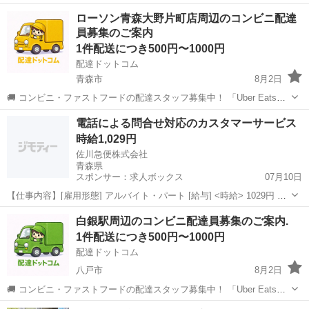
験OK！大手企業との連携で【安定した配送】が可能です♪主な業務
青森
青森市
ドライバー
Amazon
ローソン青森大野片町店周辺のコンビニ配達
は、地域への荷物配達（軽量中心）。「直行直帰OK」「スマホ操作で
員募集のご案内
簡単管理」など、プライベートとの...
1件配送につき500円〜1000円
配達ドットコム
青森市
8月2日
🚚 コンビニ・ファストフードの配達スタッフ募集中！ 「Uber Eats」
や「出前館」のように、配達専用アプリを使ってお仕事するスタイル
青森
青森市
配送
ローソン
電話による問合せ対応のカスタマーサービス
です。 オファー内容を見てから、受けるかどうかを自由に選べます！
時給1,029円
✅ 業務内容...
佐川急便株式会社
青森県
スポンサー：求人ボックス
07月10日
【仕事内容】[雇用形態] アルバイト・パート [給与] <時給> 1029円 <
時給/昇給について> ・昇給額:～30円(1回あたり) 昨年度実績 ・反映時
アルバイト・パート
白銀駅周辺のコンビニ配達員募集のご案内.
期:毎年7月・12月 ・評価方法: 勤務状況や日々の業務の取り組み方等
1件配送につき500円〜1000円
を評...
配達ドットコム
八戸市
8月2日
🚚 コンビニ・ファストフードの配達スタッフ募集中！ 「Uber Eats」
や「出前館」のように、配達専用アプリを使ってお仕事するスタイル
青森
八戸市
配送
ファストフード