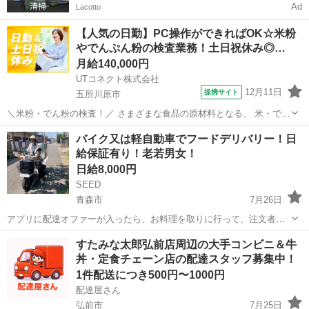
Ad
Lacotto
【人気の日勤】PC操作ができればOK☆米粉
やでんぷん粉の検査業務！土日祝休み◎…
月給140,000円
UTコネクト株式会社
12月11日
提携サイト
五所川原市
＼米粉・でん粉の検査！／ さまざまな食品の原材料となる、 米・でん
粉加工品を製造している会社でのお仕事です！ PC操作ができればOK♪
青森
五所川原市
倉庫
バイク又は軽自動車でフードデリバリー！日
未経験でも安心の丁寧な研修あり！ ＜具体的には…＞ ◆製品管理用・
給保証有り！老若男女！
検査機器を使用し...
日給8,000円
SEED
青森市
7月26日
アプリに配達オファーが入ったら、お料理を取りに行って、注文者に
配達をするお仕事です。 現金の取り扱いは有りません。 勤務時間は11
青森
青森市
配送
1件
すたみな太郎弘前店周辺の大手コンビニ＆牛
時〜15時と17時~21時の計8時間 ・日給保証¥8000(10件まで)+インセン
丼・定食チェーン店の配達スタッフ募集中！
ティブ...
1件配送につき500円〜1000円
配達屋さん
弘前市
7月25日