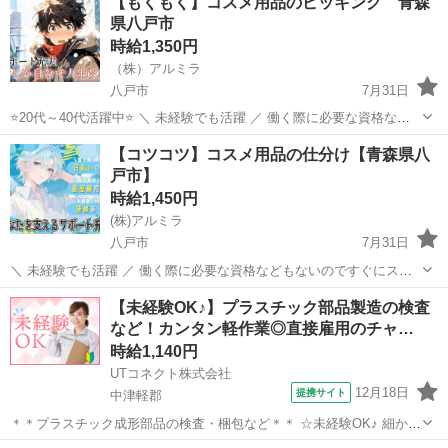
【もくもく】コスメ用品のピッキング 青森
県八戸市
時給1,350円
（株）アルミラ
八戸市
7月31日
⭐20代～40代活躍中⭐ ＼ 未経験でも活躍 ／ 働く際に必要な資格など
もないのですぐにスタートできる環境です！ プロのコーディネーター
青森
八戸市
倉庫
時給
【コツコツ】コスメ用品の仕分け【青森県八
がサポートします♪ お急ぎの方は『06-4963-0032』にお電話下さい...
戸市】
時給1,450円
(株)アルミラ
八戸市
7月31日
＼ 未経験でも活躍 ／ 働く際に必要な資格などもないのですぐにスタ
ートできる環境です！ プロのコーディネーターがサポートします♪ お
青森
八戸市
倉庫
時給
【未経験OK♪】プラスチック部品製造の検査
急ぎの方は『06-4963-0032』にお電話下さい！ 〇●L...
など！カンタン軽作業◎直接雇用のチャ…
時給1,140円
UTコネクト株式会社
12月18日
提携サイト
中津軽郡
＊＊プラスチック成形部品の検査・梱包など＊＊ ☆未経験OK♪ 細かい
作業がお好きな方にピッタリ！ 20代～40代の男女活躍中◎ ＜具体的