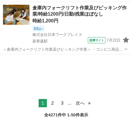
い、集まる場所 ▼20代に人気な製造のお仕事▼ 製造のお仕事は、しっ
青森
三戸郡
苫米地駅
倉庫
倉庫内フォークリフト作業及びピッキング作
かりお休みが取れて、稼げるのが特徴です！ 残業が少なく、ご自身の
業/時給1200円/日勤/残業ほぼなし
ライフスタイルに合わ...
時給1,200円
日払い
株式会社日本ワークプレイス
7月22日
提携サイト
新青森駅
＜倉庫内フォークリフト作業及びピッキング作業＞ ・コンビニ商品の
ピッキング作業 ・ピッキングする商品を上部にある予備棚よりフォー
青森
青森市
新青森駅
ドライバー
クリフトにて下段へ降ろす作業 ・トラックにて入荷された商品をフォ
ークリフトで倉庫内へ移動し予備棚...
1
2
3
...
次へ
全4271件中 1-50件表示