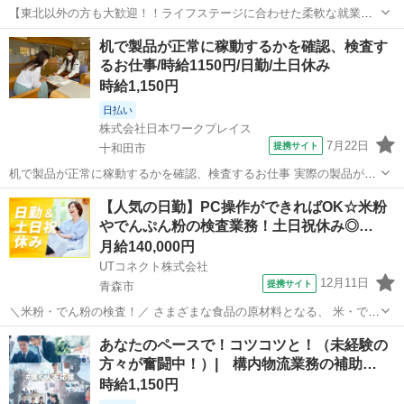
【東北以外の方も大歓迎！！ライフステージに合わせた柔軟な就業が
可能】 当社は全国的に拠点を抱えておりますため、 結婚、里帰り、親
青森
三沢市
三沢駅
倉庫
机で製品が正常に稼動するかを確認、検査す
の介護など、 人生の節目ライフステージに合わせて、 全国的にお仕事
るお仕事/時給1150円/日勤/土日休み
のご紹介が可能です！ 拠点を...
時給1,150円
日払い
株式会社日本ワークプレイス
7月22日
提携サイト
十和田市
机で製品が正常に稼動するかを確認、検査するお仕事 実際の製品が正
常に作動するか検査する作業 ・机でPCを見ながら実際の製品につい
青森
十和田市
その他
【人気の日勤】PC操作ができればOK☆米粉
て、正常に動くかを検査しデーターを入力する作業 ・生産技術とメー
やでんぷん粉の検査業務！土日祝休み◎…
ル作成、送受信対応あり ・カーナ...
月給140,000円
UTコネクト株式会社
12月11日
提携サイト
青森市
＼米粉・でん粉の検査！／ さまざまな食品の原材料となる、 米・でん
粉加工品を製造している会社でのお仕事です！ PC操作ができればOK♪
青森
青森市
倉庫
あなたのペースで！コツコツと！（未経験の
未経験でも安心の丁寧な研修あり！ ＜具体的には…＞ ◆製品管理用・
方々が奮闘中！）| 構内物流業務の補助…
検査機器を使用し...
時給1,150円