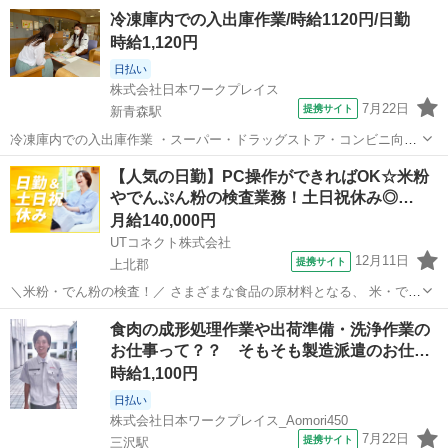
ストア向けの冷凍食品、氷菓子になります ・入荷商品をベルトコンベ
青森
八戸市
向山駅
その他
冷凍庫内での入出庫作業/時給1120円/日勤
ヤーへ投入し流す業務 ・伝票とバーコードリーダーを使用し、商品確
時給1,120円
認する検品作業 ・入荷商品を店舗...
日払い
株式会社日本ワークプレイス
7月22日
提携サイト
新青森駅
冷凍庫内での入出庫作業 ・スーパー・ドラッグストア・コンビニ向け
の冷凍食品・氷菓の入出庫作業 ・伝票とバーコードリーダーを使用
青森
青森市
新青森駅
その他
【人気の日勤】PC操作ができればOK☆米粉
し、商品確認する検品作業 ・ダンボール等に入った商品を移動しなが
やでんぷん粉の検査業務！土日祝休み◎…
ら仕分けする作業 ※-25℃の冷凍...
月給140,000円
UTコネクト株式会社
12月11日
提携サイト
上北郡
＼米粉・でん粉の検査！／ さまざまな食品の原材料となる、 米・でん
粉加工品を製造している会社でのお仕事です！ PC操作ができればOK♪
青森
上北郡
倉庫
食肉の成形処理作業や出荷準備・洗浄作業の
未経験でも安心の丁寧な研修あり！ ＜具体的には…＞ ◆製品管理用・
お仕事って？？ そもそも製造派遣のお仕…
検査機器を使用し...
時給1,100円
日払い
株式会社日本ワークプレイス_Aomori450
7月22日
提携サイト
三沢駅