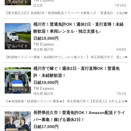
TM Express
アルバイト
足立区
7月14日
【東京都足立区】未経験OK！軽貨物配送ドライバー大募集☆彡 「普通免許」があれば
東京
足立区
ドライバー
社用車
桶川市！普通免許OK！週休2日・直行直帰！未経
験歓迎！車両レンタル・独立支援も♪
日給19,000円
TM Express
アルバイト
埼玉県 桶川市
5月8日
【軽貨物ドライバー募集！未経験OKでしっかり稼げる！】 埼玉県桶川市で、新しい仲
埼玉
桶川市
ドライバー
社用車
桶川市で稼ぐ！週休2日・直行直帰OK！普通免
許・未経験歓迎！
日給19,000円
TM Express
アルバイト
埼玉県 桶川市
7月1日
【★地域密着！軽貨物ドライバー募集★】 埼玉県桶川市で【安定収入】を叶えませんか
埼玉
桶川市
ドライバー
社用車
長野県佐久市！普通免許OK！Amazon配送ドライ
バー募集！稼げる週休2日！
日給17,000円