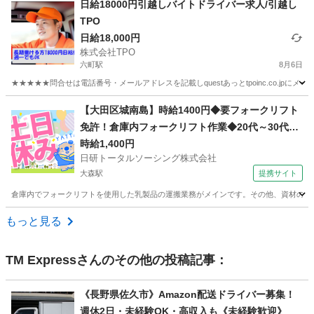
日給18000円引越しバイトドライバー求人/引越し
TPO
日給18,000円
株式会社TPO
六町駅
8月6日
★★★★★問合せは電話番号・メールアドレスを記載しquestあっとtpoinc.co.jpにメー
東京
足立区
六町駅
引越し
給料
【大田区城南島】時給1400円◆要フォークリフト
免許！倉庫内フォークリフト作業◆20代～30代活
躍中
時給1,400円
日研トータルソーシング株式会社
大森駅
提携サイト
倉庫内でフォークリフトを使用した乳製品の運搬業務がメインです。その他、資材の入出荷
東京
大田区
大森駅
ドライバー
もっと見る
TM Express
さんのその他の投稿記事：
《長野県佐久市》Amazon配送ドライバー募集！
週休2日・未経験OK・高収入も《未経験歓迎》