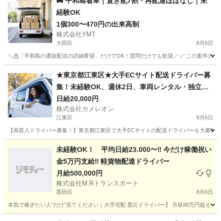
🚚 平和島着車｜置き配7割・再配達ほぼなし｜未
経験OK
1個300〜470円の出来高制
株式会社YMT
大田区
8月6日
＼📩「平和島の通販配送の詳細希望」だけでOK！質問だけでも歓迎／ ✅ この案件のポイント
東京
大田区
配送
置き配
★東京都江東区★大手ECサイト配送ドライバー募
集！未経験OK、週休2日、車両レンタル・独立支
援あり！
日給20,000円
株式会社カメレオン
江東区
8月6日
【高収入ドライバー募集！】東京都江東区で大手ECサイトの配送ドライバーを大募集中
東京
江東区
ドライバー
積み込み
未経験OK！ 平均日給23.000〜‼️ 今だけ稼働祝い
金5万円支給‼️ 軽貨物配達ドライバー
月給500,000円
株式会社M.Rトランスポート
墨田区
8月6日
本気で稼ぎたい人“だけ”見てください｜大手宅配 委託ドライバー】 月収80万円超え！現実
東京
墨田区
配送
一日