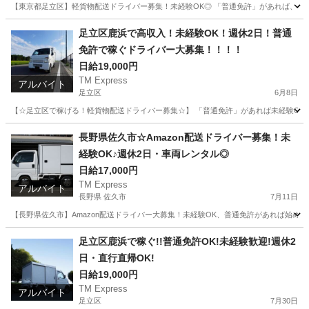
【東京都足立区】軽貨物配送ドライバー募集！未経験OK◎ 「普通免許」があれば、どな
東京
足立区
ドライバー
社用車
足立区鹿浜で高収入！未経験OK！週休2日！普通
免許で稼ぐドライバー大募集！！！！
日給19,000円
TM Express
アルバイト
足立区
6月8日
【☆足立区で稼げる！軽貨物配送ドライバー募集☆】 「普通免許」があれば未経験OK
東京
足立区
ドライバー
社用車
長野県佐久市☆Amazon配送ドライバー募集！未
経験OK♪週休2日・車両レンタル◎
日給17,000円
TM Express
アルバイト
長野県 佐久市
7月11日
【長野県佐久市】Amazon配送ドライバー大募集！未経験OK、普通免許があれば始めら
長野
佐久市
ドライバー
Amazon
足立区鹿浜で稼ぐ!!普通免許OK!未経験歓迎!週休2
日・直行直帰OK!
日給19,000円
TM Express
アルバイト
足立区
7月30日