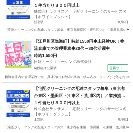
グ店募集】
１件当たり３００円以上
株式会社ラクサス／ 宅配クリーニングのサービス名
【ホワイトダッシュ】
新宿駅
8月6日
【宅配クリーニングの配達スタッフ募集（東京都新宿区・豊島区内）／ 業務提携の宅配ク
東京
新宿区
新宿駅
ドライバー
東京
豊島区
池袋駅
【江戸川区臨海町】時給1550円◆未経験OK！物
流倉庫での管理業務◆20代～30代活躍中
ドライバー
スタッフ
時給1,550円
日研トータルソーシング株式会社
葛西臨海公園駅
提携サイト
物流倉庫内の管理業務です。具体的には機材の準備・積み込み・ラップがけ等を行います
東京
江戸川区
葛西臨海公園駅
ドライバー
【宅配クリーニングの配達スタッフ募集（東京都
台東区・墨田区・江東区・荒川区内）／業務提携
の宅配クリーニング店募集】
１件当たり３００円以上
株式会社ラクサス／ 宅配クリーニングのサービス名
【ホワイトダッシュ】
上野駅
8月6日
【宅配クリーニングの配達スタッフ募集（東京都台東区・墨田区・江東区・荒川区内）／ 