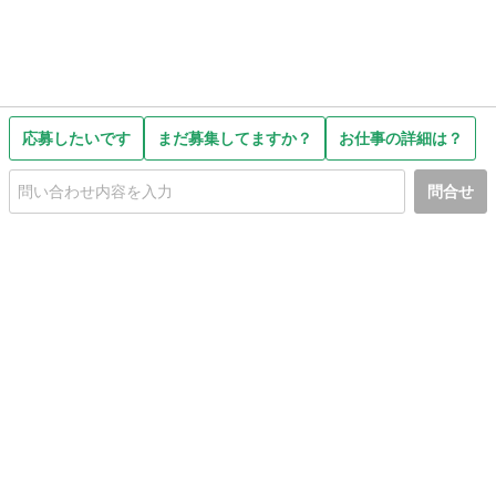
応募したいです
まだ募集してますか？
お仕事の詳細は？
問合せ
初めての方へ
利用規約
プライバシーポリシー
プライバシー・ステートメント
健全化に資する運用方針
お問い合わせ
運営会社
サイトマップ
ご利用ガイド
フリーワードで探す
PC版で表示
都道府県選択