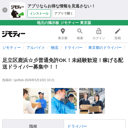
アプリならお得な情報を見逃さない！
インストール
アプリで開く
地元の掲示板 ジモティー 東京版
東京都
検索
ログイン
投稿
ジモティー
アルバイト
物流
ドライバー
東京都のドライバー
足立区鹿浜☆彡普通免許OK！未経験歓迎！稼げる配
送ドライバー募集中！！
投稿ID: 1p28ob
2026年5月10日 10:21
職種
ドライバー