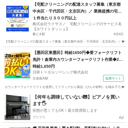
東京
葛飾区
亀有駅
ドライバー
東京
江戸川区
【宅配クリーニングの配達スタッフ募集（東京都
中央区・千代田区・文京区内）／ 業務提携の宅配
西葛西駅
ドライバー
スタッフ
クリーニング店募集】
１件当たり３００円以上
株式会社ラクサス／ 宅配クリーニングのサービス名
【ホワイトダッシュ】
勝どき駅
8月6日
【宅配クリーニングの配達スタッフ募集（東京都中央区・千代田区・文京区内）／ 業務提
東京
中央区
勝どき駅
ドライバー
東京
文京区
【墨田区東墨田】時給1650円◆要フォークリフト
免許！倉庫内カウンターフォークリフト作業◆20
飯田橋駅
ドライバー
スタッフ
代～30代活躍中
時給1,650円
日研トータルソーシング株式会社
京成曳舟駅
提携サイト
カウンターフォークリフトを使用してトラックから製品（びんや材料）を積み下ろす作業
東京
墨田区
京成曳舟駅
ドライバー
【何年も調律していない🎹】ピアノを買い
ます🖐️
状態が悪くてもOK！最大限買取します
プリフラ
Ad