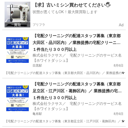
東京
台東区
上野駅
ドライバー
東京
江東区
【求】古いミシン買わせてください🖐️
状態が悪くてもOK！最大限買取します
門前仲町駅
ドライバー
スタッフ
プリフラ
Ad
【宅配クリーニングの配達スタッフ募集（東京都
大田区・品川区内）／業務提携の宅配クリーニン
グ店募集】
１件当たり３００円以上
株式会社ラクサス／ 宅配クリーニングのサービス名
【ホワイトダッシュ】
目黒駅
8月6日
【宅配クリーニングの配達スタッフ募集（東京都大田区・品川区内）／ 業務提携の宅配ク
東京
目黒区
目黒駅
ドライバー
東京
品川区
品川駅
【宅配クリーニングの配達スタッフ募集（東京都
足立区・江戸川区・葛飾区内）／ 業務提携の宅配
ドライバー
スタッフ
クリーニング店募集】
１件当たり３００円以上
株式会社ラクサス／ 宅配クリーニングのサービス名
【ホワイトダッシュ】
亀有駅
8月6日
【宅配クリーニングの配達スタッフ募集（東京都足立区・江戸川区・葛飾区内）／ 業務提