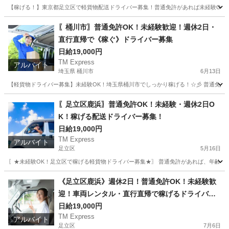
【稼げる！】東京都足立区で軽貨物配送ドライバー募集！普通免許があれば未経験OK◎
東京
足立区
ドライバー
社用車
〖桶川市〗普通免許OK！未経験歓迎！週休2日・
直行直帰で《稼ぐ》ドライバー募集
日給19,000円
TM Express
アルバイト
埼玉県 桶川市
6月13日
【軽貨物ドライバー募集】未経験OK！埼玉県桶川市でしっかり稼げる！☆彡 普通免許
埼玉
桶川市
ドライバー
社用車
〖足立区鹿浜〗普通免許OK！未経験・週休2日O
K！稼げる配送ドライバー募集！
日給19,000円
TM Express
アルバイト
足立区
5月16日
〖★未経験OK！足立区で稼げる軽貨物ドライバー募集★〗 普通免許があれば、年齢・
東京
足立区
ドライバー
社用車
《足立区鹿浜》週休2日！普通免許OK！未経験歓
迎！車両レンタル・直行直帰で稼げるドライバー
募集！！
日給19,000円
TM Express
アルバイト
足立区
7月6日