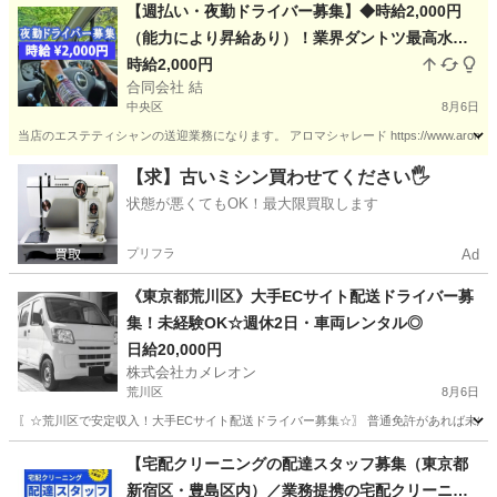
東京
江東区
東陽町駅
配送
ネットスーパー
【週払い・夜勤ドライバー募集】◆時給2,000円
（能力により昇給あり）！業界ダントツ最高水準
時給2,000円
の待遇です！ ★自家用車の持ち込みが必須です
合同会社 結
中央区
8月6日
当店のエステティシャンの送迎業務になります。 アロマシャレード https://www.aroma-c
東京
中央区
ドライバー
時給
【求】古いミシン買わせてください🖐️
状態が悪くてもOK！最大限買取します
プリフラ
Ad
《東京都荒川区》大手ECサイト配送ドライバー募
集！未経験OK☆週休2日・車両レンタル◎
日給20,000円
株式会社カメレオン
荒川区
8月6日
〖☆荒川区で安定収入！大手ECサイト配送ドライバー募集☆〗 普通免許があれば未経
東京
荒川区
ドライバー
積み込み
【宅配クリーニングの配達スタッフ募集（東京都
新宿区・豊島区内）／業務提携の宅配クリーニン