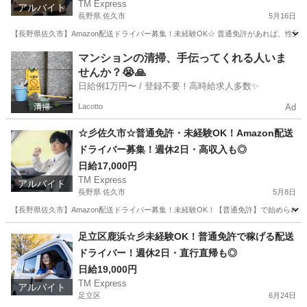
TM Express
アルバイト
長野県 佐久市
5月16日
【長野県佐久市】Amazon配送ドライバー募集！未経験OK☆ 普通免許があれば、性
長野
佐久市
ドライバー
Amazon
マンションの清掃、手伝ってくれる人いま
せんか？😭🙏
日給例1万円〜 / 登録不要！高時給求人多数✨
Lacotto
Ad
☆彡佐久市☆普通免許・未経験OK！Amazon配送
ドライバー募集！週休2日・高収入も◎
日給17,000円
TM Express
アルバイト
長野県 佐久市
5月8日
【長野県佐久市】Amazon配送ドライバー募集！未経験OK！【普通免許】で始められる
長野
佐久市
ドライバー
Amazon
足立区鹿浜☆彡未経験OK！普通免許で稼げる配送
ドライバー！週休2日・直行直帰も◎
日給19,000円
TM Express
アルバイト
足立区
6月24日