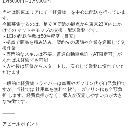
1万6000円～1万9000円

当社は関東エリアにて「軽貨物」を中心に配送を行っていま
す。

今回募集するのは、足立区鹿浜の拠点から東京23区内にか
けての マットやモップの交換・配送業務 です。

 • 1日の配送件数は50件程度（目安）

 • 拠点で商品を積み込み、契約先の店舗や企業を巡回して交
換作業

 • 専門的なスキルは不要、普通自動車免許（AT限定可）が
あれば未経験でも可能

 • 入社後は研修からスタートし、安心して業務に慣れていた
だけます

一般的に軽貨物ドライバーは車両やガソリン代が自己負担で
すが、当社では 社用車を無料で貸与・ガソリン代も全額負
担 します。経費負担がなく、収入が安定しやすい点が大き
な特徴です。

⸻

アピールポイント
