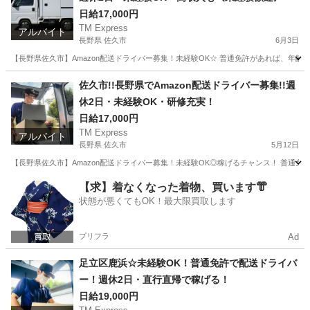
日給17,000円
TM Express
アルバイト
長野県 佐久市
6月3日
【長野県佐久市】Amazon配送ドライバー募集！未経験OK☆ 普通免許があれば、年
長野
佐久市
ドライバー
Amazon
佐久市!!長野県でAmazon配送ドライバー募集!!週
休2日・未経験OK・研修充実！
日給17,000円
TM Express
アルバイト
長野県 佐久市
5月12日
【長野県佐久市】Amazon配送ドライバー募集！未経験OK◎稼げるチャンス！ 普通免
長野
佐久市
ドライバー
Amazon
【求】着なくなった着物、買います👘
状態が悪くてもOK！最大限買取します
プリフラ
Ad
足立区鹿浜☆未経験OK！普通免許で配送ドライバ
ー！週休2日・直行直帰で稼げる！
日給19,000円