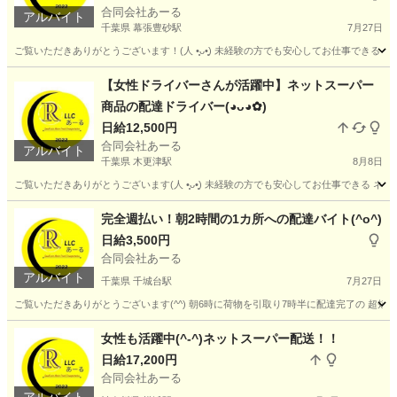
合同会社あーる
アルバイト
千葉県 幕張豊砂駅
7月27日
ご覧いただきありがとうございます！(⁠人⁠ ⁠•͈⁠ᴗ⁠•͈⁠) 未経験の方でも安心してお仕事
千葉
千葉市
幕張豊砂駅
配送
千葉
千葉市
【女性ドライバーさんが活躍中】ネットスーパー
商品の配達ドライバー(⁠◕⁠ᴗ⁠◕⁠✿⁠)
幕張本郷駅
配送
ネットスーパー
日給12,500円
合同会社あーる
アルバイト
千葉県 木更津駅
8月8日
ご覧いただきありがとうございます(⁠人⁠ ⁠•͈⁠ᴗ⁠•͈⁠) 未経験の方でも安心してお仕事で
千葉
木更津市
木更津駅
ドライバー
業務委託契約
完全週払い！朝2時間の1カ所への配達バイト(^o^)
日給3,500円
合同会社あーる
アルバイト
千葉県 千城台駅
7月27日
ご覧いただきありがとうございます(^^) 朝6時に荷物を引取り7時半に配達完了の 超短
千葉
四街道市
千城台駅
配送
荷物
女性も活躍中(^-^)ネットスーパー配送！！
日給17,200円
合同会社あーる