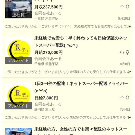
月収237,500円
合同会社あーる
正社員
千葉県 木更津駅
5月19日
ご覧いただきありがとうございます（＾∇＾） 未経験の方でも女性の方も安心してお仕事で
千葉
木更津市
木更津駅
ドライバー
未経験
未経験でも安心！早く終わっても日給保証のネッ
トスーパー配送( ^ω^ )
月給270,000円
合同会社あーる
アルバイト
千葉県 常盤平駅
8月8日
ご覧いただきありがとうございます(⁠人⁠ ⁠•͈⁠ᴗ⁠•͈⁠) 未経験の方でも安心してお仕事で
千葉
松戸市
常盤平駅
配送
ネットスーパー
1日3~4件の配達！ネットスーパー配送ドライバー
(o^^o)
日給7,800円
合同会社あーる
アルバイト
静岡県 富士駅
7月4日
ご覧いただきありがとうございます(⁠人⁠ ⁠•͈⁠ᴗ⁠•͈⁠) 未経験の方でも安心してお仕事でき
静岡
富士市
富士駅
ドライバー
ネットスーパー
未経験の方、女性の方でも楽々配送のネットスー