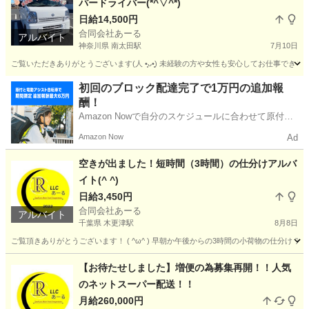
パードライバー(*^▽^*)
日給14,500円
合同会社あーる
アルバイト
神奈川県 南太田駅
7月10日
ご覧いただきありがとうございます(⁠人⁠ ⁠•͈⁠ᴗ⁠•͈⁠) 未経験の方や女性も安心してお仕
神奈川
横浜市
南太田駅
配送
ネット
初回のブロック配達完了で1万円の追加報
酬！
Amazon Nowで自分のスケジュールに合わせて原付や
電動アシスト自転車で配達し、報酬を獲得しましょ
Amazon Now
Ad
う！
空きが出ました！短時間（3時間）の仕分けアルバ
イト(^ ^)
日給3,450円
合同会社あーる
アルバイト
千葉県 木更津駅
8月8日
ご覧頂きありがとうございます！ ( ^ω^ ) 早朝か午後からの3時間の小荷物の仕分け 
千葉
木更津市
木更津駅
仕分け
通販サイト
【お待たせしました】増便の為募集再開！！人気
のネットスーパー配送！！
月給260,000円