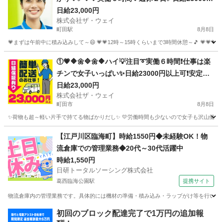
以上稼げちゃいます😄
日給23,000円
株式会社ザ・ウェイ
町田駅
8月8日
💗まずは午前中に積み込みして～😄 💗💗12時～15時くらいまで3時間休憩～🎵 💗💗
東京
町田市
町田駅
配送
ギグワーク
①💗🔶🌼🔷🌼🔶ハイ💡注目➰実働６時間❗️仕事は楽
チンで女子いっぱい✨日給23000円以上可❗️安定収
入😄軽貨物ドライバー💥完全週休2日制だよ💗
日給23,000円
株式会社ザ・ウェイ
町田市
8月8日
✨荷物も超～軽い片手で持てる物ばかりだし✨ 💛労働時間も少ないので女子も沢山働いてます
東京
町田市
ドライバー
ギグワーク
【江戸川区臨海町】時給1550円◆未経験OK！物
流倉庫での管理業務◆20代～30代活躍中
時給1,550円
日研トータルソーシング株式会社
葛西臨海公園駅
提携サイト
物流倉庫内の管理業務です。具体的には機材の準備・積み込み・ラップがけ等を行います
東京
江戸川区
葛西臨海公園駅
ドライバー
初回のブロック配達完了で1万円の追加報