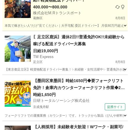
給‼️ 軽貨物配送ドライバー！
400.000〜800.000
株式会社M.Rトランスポート
葛飾区
8月8日
本気で稼ぎたい人“だけ”見てください｜大手宅配 委託ドライバー】 月収80万円超え！現実
東京
葛飾区
配送
給料
〖足立区鹿浜〗週休2日!!普通免許OK!!未経験から
稼げる配送ドライバー大募集
日給19,000円
TM Express
足立区
8月8日
【東京都足立区】軽貨物配送ドライバー募集！✨未経験・女性活躍中✨ 普通免許があれば
東京
足立区
ドライバー
社用車
【墨田区東墨田】時給1650円◆要フォークリフト
免許！倉庫内カウンターフォークリフト作業◆20
代～30代活躍中
時給1,650円
日研トータルソーシング株式会社
京成曳舟駅
提携サイト
フォークリフトでの運搬業務（カウンター）です。トラックから製品（びんや材料）を積
東京
墨田区
京成曳舟駅
ドライバー
【人柄採用】未経験者大歓迎！Wワーク・副業可/