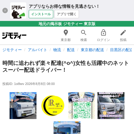
アプリならお得な情報を見逃さない！
インストール
アプリで開く
地元の掲示板 ジモティー 東京版
東京都
検索
ログイン
投稿
ジモティー
アルバイト
物流
配送
東京都の配送
目黒区の配送
時間に追われず楽々配達(^o^)女性も活躍中のネット
スーパー配送ドライバー！
投稿ID: 1oi9wv
2026年8月8日 08:00