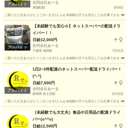
合同会社あーる
アルバイト
東陽町駅
8月8日
ご覧いただきありがとうございます(⁠人⁠ ⁠•͈⁠ᴗ⁠•͈⁠) 未経験の方でも安心してお仕事で
東京
江東区
東陽町駅
配送
ネットスーパー
【未経験でも安心☆】ネットスーパーの配送ドラ
イバー！！
日給12,000円
合同会社あーる
アルバイト
千葉県 成田駅
7月21日
ご覧いただきありがとうございます(⁠人⁠ ⁠•͈⁠ᴗ⁠•͈⁠) 未経験の方でも安心してお仕事でき
千葉
成田市
成田駅
ドライバー
千葉
成田市
成田駅
1日2~3件配達のネットスーパー配送ドライバー！
(^-^)
ドライバー
ネットスーパー
日給7,600円
合同会社あーる
アルバイト
静岡県 富士宮駅
6月15日
ご覧いただきありがとうございます(⁠人⁠ ⁠•͈⁠ᴗ⁠•͈⁠) 未経験の方でも安心してお仕事でき
静岡
富士宮市
富士宮駅
ドライバー
ネットスーパー
｛未経験でも大丈夫｝食品や日用品の配達ドライ
バー(o^^o)
日給12,500円