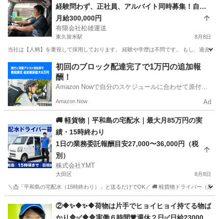
経験問わず、正社員、アルバイト同時募集！自由
度MAXの会社で働きませんか？
月給300,000円
有限会社松雄運送
東久留米駅
8月8日
当社は【人柄】を重視して採用しております。 経験や学歴は不問です。 もし、過去にあ
東京
東久留米市
東久留米駅
ドライバー
スポット
初回のブロック配達完了で1万円の追加報
酬！
Amazon Nowで自分のスケジュールに合わせて原付や
電動アシスト自転車で配達し、報酬を獲得しましょ
Amazon Now
Ad
う！
🚚 軽貨物｜平和島の宅配水｜最大月85万円の実
績・15時終わり
1日の業務委託報酬目安27,000〜36,000円（税
別）
株式会社YMT
大田区
8月8日
＼📩「平和島の宅配水（15時終わり）」と送るだけでOK／ 🚚 軽貨物ドライバー（黒ナンバ
東京
大田区
ドライバー
貨物
②🔶✨🔶✨🔶荷物は片手でヒョイヒョイ持てる物ば
かり🔷✅🔶🔷実働６時間💗週休２日✅日給23000円