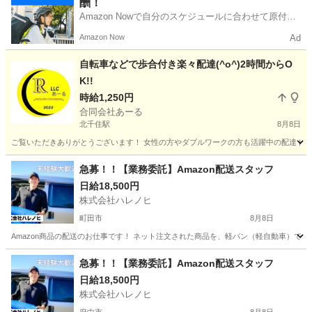
酬！
Amazon Nowで自分のスケジュールに合わせて原付や
電動アシスト自転車で配達し、報酬を獲得しましょ
Amazon Now
Ad
う！
自転車などで歩合付き楽々配達(^o^)2時間からO
K!!
時給1,250円
合同会社あーる
北千住駅
8月8日
ご覧いただきありがとうございます！ 女性の方やダブルワークの方も活躍中の配達ドライ
東京
足立区
北千住駅
配送
荷物
急募！！【業務委託】Amazon配送スタッフ
日給18,500円
株式会社ハレノヒ
町田市
8月8日
Amazon商品の配送のお仕事です！ ネット注文された商品を、軽バン（軽自動車）で
東京
町田市
配送
スタッフ
急募！！【業務委託】Amazon配送スタッフ
日給18,500円
株式会社ハレノヒ