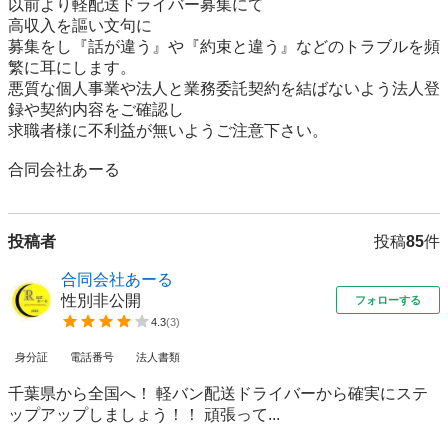
以前より軽配送ドライバー募集にて

高収入を謳い文句に

募集をし『話が違う』や『約束と違う』などのトラブルを頻
繁に耳にします。

悪質な個人事業や法人と業務委託契約を結ばないよう法人登
録や契約内容をご確認し

求職者様に不利益が無いようご注意下さい。

合同会社あーる
投稿者
投稿
85
件
合同会社あーる
性別非公開
フォローする
4.3
(
3
)
身分証
電話番号
法人書類
千葉県から全国へ！ 軽バン配送ドライバーから確実にステ
ップアップしましょう！！ 頑張って...