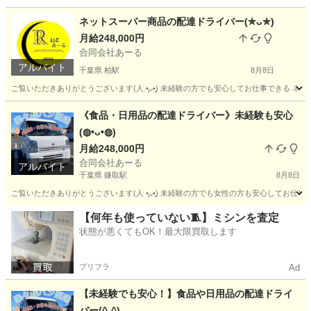
ネットスーパー商品の配達ドライバー(⁠✯⁠ᴗ⁠✯⁠)
月給248,000円
合同会社あーる
アルバイト
千葉県 柏駅
8月8日
ご覧いただきありがとうございます(⁠人⁠ ⁠•͈⁠ᴗ⁠•͈⁠) 未経験の方でも安心してお仕事で
千葉
柏市
柏駅
ドライバー
業務委託契約
《食品・日用品の配達ドライバー》未経験も安心
(⁠◍⁠•⁠ᴗ⁠•⁠◍⁠)
月給248,000円
合同会社あーる
アルバイト
千葉県 鎌取駅
8月8日
ご覧いただきありがとうございます(⁠人⁠ ⁠•͈⁠ᴗ⁠•͈⁠) 未経験の方でも女性の方も安心し
千葉
千葉市
鎌取駅
ドライバー
業務委託契約
【何年も使っていない🧵】ミシンを査定
状態が悪くてもOK！最大限買取します
プリフラ
Ad
【未経験でも安心！】食品や日用品の配達ドライ
バー(^-^)