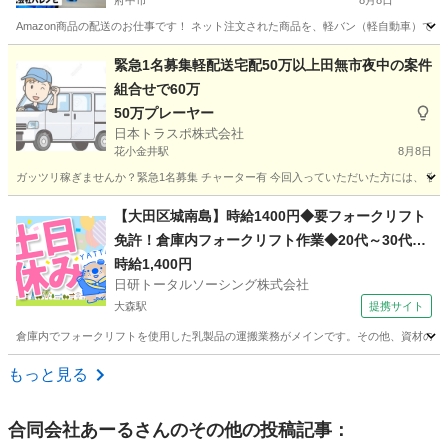
府中市
8月8日
Amazon商品の配送のお仕事です！ ネット注文された商品を、軽バン（軽自動車）で
東京
府中市
配送
スタッフ
緊急1名募集軽配送宅配50万以上田無市夜中の案件
組合せで60万
50万プレーヤー
日本トラスポ株式会社
花小金井駅
8月8日
ガッツリ稼ぎませんか？緊急1名募集 チャーター有 今回入っていただいた方には、 夜中
東京
西東京市
花小金井駅
物流
ヤマト運輸
【大田区城南島】時給1400円◆要フォークリフト
免許！倉庫内フォークリフト作業◆20代～30代活
躍中
時給1,400円
日研トータルソーシング株式会社
大森駅
提携サイト
倉庫内でフォークリフトを使用した乳製品の運搬業務がメインです。その他、資材の入出荷
東京
大田区
大森駅
ドライバー
もっと見る
合同会社あーる
さんのその他の投稿記事：