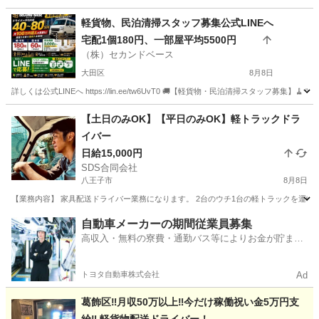
軽貨物、民泊清掃スタッフ募集公式LINEへ
宅配1個180円、一部屋平均5500円
（株）セカンドベース
大田区
8月8日
詳しくは公式LINEへ https://lin.ee/tw6UvT0 🚚【軽貨物・民泊清掃スタッフ募集
東京
大田区
ドライバー
スタッフ
【土日のみOK】【平日のみOK】軽トラックドラ
イバー
日給15,000円
SDS合同会社
八王子市
8月8日
【業務内容】 家具配送ドライバー業務になります。 2台のウチ1台の軽トラックを運転し
東京
八王子市
ドライバー
軽トラック
自動車メーカーの期間従業員募集
高収入・無料の寮費・通勤バス等によりお金が貯まり
やすい環境
トヨタ自動車株式会社
Ad
葛飾区‼️月収50万以上‼️今だけ稼働祝い金5万円支