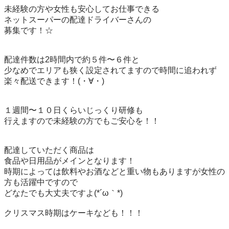
未経験の方や女性も安心してお仕事できる

ネットスーパーの配達ドライバーさんの

募集です！☆

配達件数は2時間内で約５件〜６件と

少なめでエリアも狭く設定されてますので時間に追われず
楽々配送できます！(⁠・⁠∀⁠・⁠)

１週間〜１０日くらいじっくり研修も

行えますので未経験の方でもご安心を！！

配達していただく商品は

食品や日用品がメインとなります！

時期によっては飲料やお酒などと重い物もありますが女性の
方も活躍中ですので

どなたでも大丈夫ですよ(⁠*⁠´⁠ω⁠｀⁠*⁠)

クリスマス時期はケーキなども！！！
