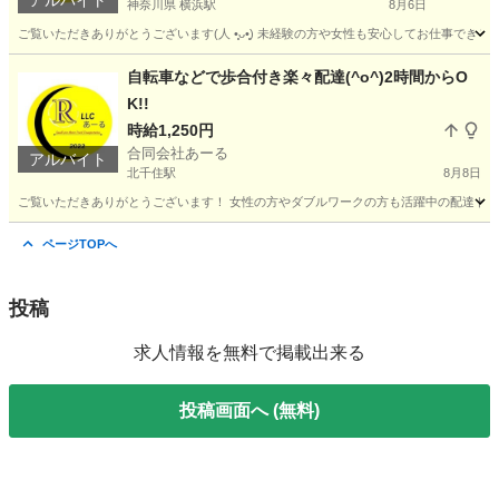
アルバイト
神奈川県 横浜駅
8月6日
ご覧いただきありがとうございます(⁠人⁠ ⁠•͈⁠ᴗ⁠•͈⁠) 未経験の方や女性も安心してお仕
神奈川
横浜市
横浜駅
配送
ネットスーパー
自転車などで歩合付き楽々配達(^o^)2時間からO
K!!
時給1,250円
合同会社あーる
アルバイト
北千住駅
8月8日
ご覧いただきありがとうございます！ 女性の方やダブルワークの方も活躍中の配達ドライ
東京
足立区
北千住駅
配送
荷物
ページTOPへ
投稿
求人情報を無料で掲載出来る
投稿画面へ (無料)