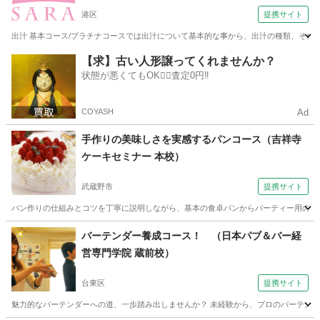
（SARAスクール 本校）
港区
提携サイト
出汁 基本コース/プラチナコースでは出汁について基本的な事から、出汁の種類、それ
東京
港区
その他
【求】古い人形譲ってくれませんか？
状態が悪くてもOK🙆‍♀️査定0円‼️
COYASH
Ad
手作りの美味しさを実感するパンコース（吉祥寺
ケーキセミナー 本校）
武蔵野市
提携サイト
パン作りの仕組みとコツを丁寧に説明しながら、基本の食卓パンからパーティー用のパン
東京
武蔵野市
パン
バーテンダー養成コース！ （日本パブ＆バー経
営専門学院 蔵前校）
台東区
提携サイト
魅力的なバーテンダーへの道、一歩踏み出しませんか？ 未経験から、プロのバーテンダ