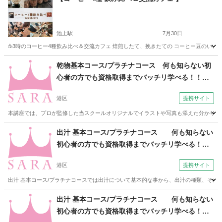
池上駅
7月30日
☕3時のコーヒー4種飲み比べ＆交流カフェ 焙煎したて、挽きたての コーヒー豆のいい香
東京
大田区
池上駅
コーヒー
焙煎
乾物基本コース/プラチナコース 何も知らない初
心者の方でも資格取得までバッチリ学べる！！
（SARAスクール 本校）
港区
提携サイト
本講座では、プロが監修した当スクールオリジナルでイラストや写真も添えた分かりやす
東京
港区
その他
出汁 基本コース/プラチナコース 何も知らない
初心者の方でも資格取得までバッチリ学べる！！
（SARAスクール 本校）
港区
提携サイト
出汁 基本コース/プラチナコースでは出汁について基本的な事から、出汁の種類、それ
東京
港区
その他
出汁 基本コース/プラチナコース 何も知らない
初心者の方でも資格取得までバッチリ学べる！！