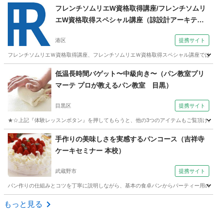
東京
台東区
カクテル
フレンチソムリエW資格取得講座/フレンチソムリ
エW資格取得スペシャル講座（諒設計アーキテク
トラーニング 本校）
港区
提携サイト
フレンチソムリエＷ資格取得講座、フレンチソムリエＷ資格取得スペシャル講座ではフラ
東京
港区
その他
低温長時間バゲット〜中級向き〜（パン教室プリ
マーテ プロが教えるパン教室 目黒）
目黒区
提携サイト
★☆上記『体験レッスンボタン』を押してもらうと、他の3つのアイテムもご覧頂けます
東京
目黒区
パン
手作りの美味しさを実感するパンコース（吉祥寺
ケーキセミナー 本校）
武蔵野市
提携サイト
パン作りの仕組みとコツを丁寧に説明しながら、基本の食卓パンからパーティー用のパン
東京
武蔵野市
パン
もっと見る