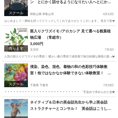
ン とにかく話せるようになりたい人へとにかく
話せるようにする
スクール
和歌山県 和歌山市
6月12日
はじめまして！興味を持ってクリックしてくれてありがとうございます。 長文で長くな
和歌山
和歌山市
英語
先生
斑入りクワズイモ /アロカシア 見て選べる観葉植
物広場 （常総市）
3,000円
売ります
文京区
7月3日
人気の斑入りクワズイモの季節！ 暖かい夏の季節で成長期で毎日綺麗な模様の葉っぱを
東京
文京区
インテリア雑貨/小物
埼玉
さいたま市
浸染、染色、混色、着物の和の色彩技巧体験教
室！他ではなかなか体験できない体験教室！ 常
インテリア雑貨/小物
斑入り
総市
スクール
千葉県 千葉市
7月18日
＊＊＊＊＊＊＊＊＊＊＊＊＊＊＊＊＊＊＊＊＊＊＊＊＊＊ 「手染めで求められた色を光沢
千葉
千葉市
日本文化
東京
中央区
日本文化
藍染
ネイティブ＆日本の英会話先生から学ぶ英会話
ストラクチャーとコンサル！ 英会話はこうして
話せるようになる。