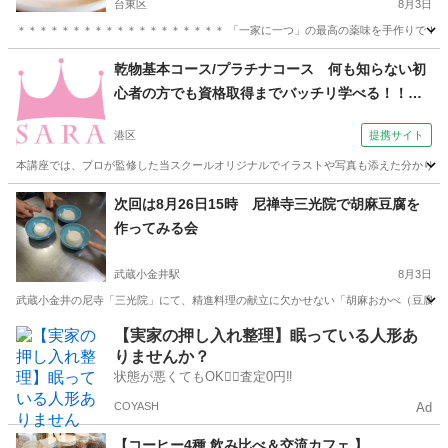
台東区
8月3日
＊＊＊＊＊＊＊＊＊＊＊＊＊＊＊＊＊＊＊ 「一家に一つ」の最高の薬味を手作りで！ ＊
東京
台東区
料理
香り
乾物基本コース/プラチナコース 何も知らない初
心者の方でも資格取得までバッチリ学べる！！
（SARAスクール 本校）
港区
提携サイト
本講座では、プロが監修した当スクールオリジナルでイラストや写真も添えた分かりやす
東京
港区
その他
次回は8月26日15時 尼禅寺三光院で胡麻豆腐を
作ってみる会
武蔵小金井駅
8月3日
武蔵小金井の尼寺「三光院」にて、精進料理の献立に欠かせない「胡麻おかべ（豆腐）」
東京
小金井市
武蔵小金井駅
精進料理
香り
【実家の押し入れ整理】眠っている人形あ
りませんか？
状態が悪くてもOK🙆‍♀️査定0円‼️
COYASH
Ad
【コーヒー4種 飲み比べ＆交流カフェ 】