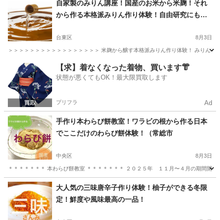
自家製のみりん講座！国産のお米から米麹！それ
から作る本格派みりん作り体験！自由研究にも最
適！
台東区
8月3日
＞＞＞＞＞＞＞＞＞＞＞＞＞＞＞＞＞ 米麹から醸す本格派みりん作り体験！ みりんを作
東京
台東区
料理
魚の
【求】着なくなった着物、買います👘
状態が悪くてもOK！最大限買取します
プリフラ
Ad
手作り本わらび餅教室！ワラビの根から作る日本
でここだけのわらび餅体験！（常総市
中央区
8月3日
＊＊＊＊＊＊＊ 本わらび餅教室 ＊＊＊＊＊＊＊ ２０２５年 １１月〜４月の期間開催！
東京
中央区
料理
山菜
大人気の三味唐辛子作り体験！柚子ができる冬限
定！鮮度や風味最高の一品！