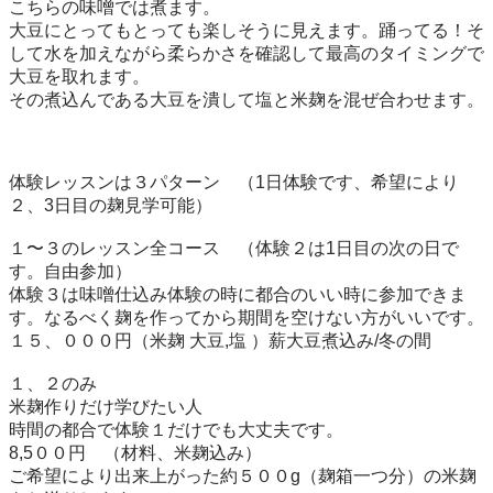
こちらの味噌では煮ます。

大豆にとってもとっても楽しそうに見えます。踊ってる！そ
して水を加えながら柔らかさを確認して最高のタイミングで
大豆を取れます。

その煮込んである大豆を潰して塩と米麹を混ぜ合わせます。

体験レッスンは３パターン　（1日体験です、希望により
２、3日目の麹見学可能）

１〜３のレッスン全コース　（体験２は1日目の次の日で
す。自由参加）

体験３は味噌仕込み体験の時に都合のいい時に参加できま
す。なるべく麹を作ってから期間を空けない方がいいです。

１５、０００円（米麹 大豆,塩 ）薪大豆煮込み/冬の間

１、２のみ

米麹作りだけ学びたい人

時間の都合で体験１だけでも大丈夫です。

8,5００円　（材料、米麹込み）

ご希望により出来上がった約５００g（麹箱一つ分）の米麹