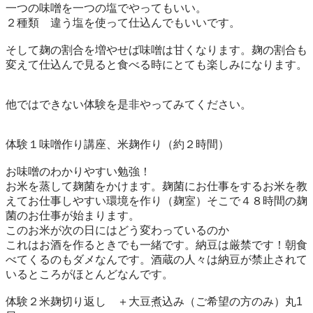
一つの味噌を一つの塩でやってもいい。

２種類　違う塩を使って仕込んでもいいです。

そして麹の割合を増やせば味噌は甘くなります。麹の割合も
変えて仕込んで見ると食べる時にとても楽しみになります。

他ではできない体験を是非やってみてください。

体験１味噌作り講座、米麹作り（約２時間）

お味噌のわかりやすい勉強！

お米を蒸して麹菌をかけます。麹菌にお仕事をするお米を教
えてお仕事しやすい環境を作り（麹室）そこで４８時間の麹
菌のお仕事が始まります。

このお米が次の日にはどう変わっているのか

これはお酒を作るときでも一緒です。納豆は厳禁です！朝食
べてくるのもダメなんです。酒蔵の人々は納豆が禁止されて
いるところがほとんどなんです。

体験２米麹切り返し　＋大豆煮込み（ご希望の方のみ）丸1