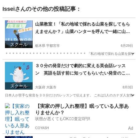
Issei
さんのその他の投稿記事：
山菜教室！「私の地域で採れる山菜を探してもら
えませんか？」山菜ハンターを呼んで一緒に山菜
や山野草を探してみたい体験
スクール
栃木県 宇都宮市
6月29日
＊＊＊＊＊＊＊＊＊＊＊＊＊＊＊＊＊＊＊＊＊＊＊＊ 「私の地域で採れる山菜を探して
栃木
宇都宮市
生活知識
山菜
３０分の発音だけで劇的に変える英会話レッス
ン 英語を話す前に知ってもらいたい発音のこ
と。。意識するだけで次の日から変わる。
スクール
大阪府 大阪市
8月3日
日本人が苦手な発音を３０分だけのレッスンで伝えます。 これは1人のカナダ人女性が教
大阪
大阪市
英語
アルファベット
【実家の押し入れ整理】眠っている人形あ
りませんか？
状態が悪くてもOK🙆‍♀️査定0円‼️
COYASH
Ad