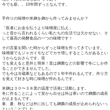
今でも薪。。10年間ずっとなんです。

手作りの味噌や米麹を麹から作ってみませんか？

「医者にお金を払うより味噌屋に払え」

っと昔から言われるくらい私たちの生活では欠かせない、そ
して最高の発酵食品の一つの味噌です！

その言葉を聞いた時からずっと味噌を作ってきています。

味噌屋でもジャガイモなどでカサ増しするところがあるとい
うからなおさらです。笑

でも覚えると意外と簡単！昔は麹菌などの影響で冬にしか作
ることができませんでした。

でも今は冷蔵庫などもあるので１年中作れるんです。作り方
を覚えて好きな時に味噌が作れるんです。

米麹は３０〜３８度の温度で活発に活動します。

冬に作ることによって室から出せは外は寒いので麹菌の成長
が止まるんです。

春、夏、秋などは外に出しても麹菌の成長が止められないっ
ということでした。
