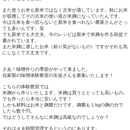
また使うお米も新米ではなく古米が適しています。秋にお米
が収穫してその古米の使い道が米麹になっていたんです。

今は古米を食べ切らないと新米を食べれない農家さんがとっ
ても多いんです。笑　

でも新米でも大丈夫。今のレシピは新米で米麹を作る前提で
書かれています。

また米麹に適したお米（粘り気がないもの）ですがそれも気
にしなくて大丈夫です。

さあ！味噌作りの季節がやって来ました。

自家製の味噌体験教室の生徒さんを募集いたします！

こちらの体験教室では

米麹から作りいたします。米麹は買うととっても高いもの。
でも作ったら本当に安いんです！

しかも材料はお米と麹菌だけです。麹菌も１kgの麹の分で
したら数十円。

ではどうしてそんなに米麹は高級なのでしょうか？

それは４８時間管理するというのにあります。
