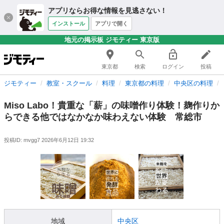
アプリならお得な情報を見逃さない！
インストール
アプリで開く
地元の掲示板 ジモティー 東京版
東京都
検索
ログイン
投稿
ジモティー
教室・スクール
料理
東京都の料理
中央区の料理
Miso Labo！貴重な「薪」の味噌作り体験！麹作りか
らできる他ではなかなか味わえない体験 常総市
投稿ID: mvgg7
2026年6月12日 19:32
地域
中央区