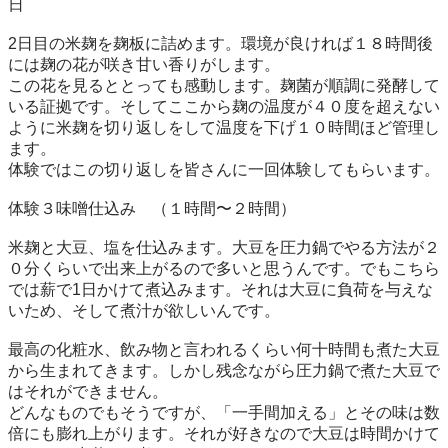
日

2日目の米麹を麹板に詰めます。環境が良ければ１８時間後
には麹の花が咲き甘い香りがします。

この花を見るととっても感動します。麹菌が順調に発酵して
いる証拠です。そしてここから麹の温度が４０度を超えない
ように米麹を切り返しをして温度を下げ１０時間ほど管理し
ます。

体験ではこの切り返しを皆さんに一回体験してもらいます。

体験３味噌仕込み　（１時間〜２時間）

米麹と大豆、塩を仕込みます。大豆を圧力鍋でやる方法が２
０分くらいで出来上がるので多いと思うんです。でもこちら
では薪で1日かけて煮込みます。それは大豆に負荷を与えな
いため、そして煮汁が欲しいんです。

最高の化粧水、飲み物と言われるくらい何十時間も煮た大豆
から生まれてきます。しかし残念ながら圧力鍋で煮た大豆で
はそれができません。

どんなものでもそうですが、「一手間加える」とその味は数
倍にも膨れ上がります。それが好きなので大豆は時間かけて