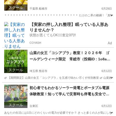
最高の味！真竹を収穫体験！ 常総市
スクール
千葉県 船橋市
6月29日
＊＊＊＊＊＊＊＊＊＊＊＊＊＊＊＊＊＊＊＊＊＊＊＊＊＊ たけのこ界の横綱！「真竹」の時
千葉
船橋市
生活知識
【実家の押し入れ整理】眠っている人形あ
りませんか？
状態が悪くてもOK🙆‍♀️査定0円‼️
COYASH
Ad
山菜の女王「コシアブラ」教室！２０２６年 ゴ
ールデンウィーク限定 常総市（投稿ID : 1o8aw
2）
スクール
埼玉県 熊谷市
6月12日
🌿 【期間限定】山菜の女王「コシアブラ」を五感で味わい尽くす特別教室 🌿 山菜好
埼玉
熊谷市
生活知識
初心者でもわかるソーラー発電とポータブル電源
体験教室！知って学んで災害時も停電も安全で安
心！（常総市）
スクール
台東区
6月12日
あなたの生活には1日にどのくらいの電力が必要ですか？ きっと多くの人が気にしない