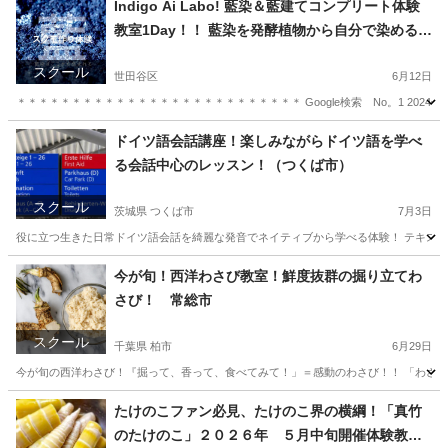
Indigo Ai Labo! 藍染＆藍建てコンプリート体験
教室1Day！！ 藍染を発酵植物から自分で染めるま
で！他ではなかなか体験レッスン！
スクール
世田谷区
6月12日
＊＊＊＊＊＊＊＊＊＊＊＊＊＊＊＊＊＊＊＊＊＊＊＊＊＊ Google検索 No。1 2024
東京
世田谷区
日本文化
藍染
ドイツ語会話講座！楽しみながらドイツ語を学べ
る会話中心のレッスン！（つくば市）
スクール
茨城県 つくば市
7月3日
役に立つ生きた日常ドイツ語会話を綺麗な発音でネイティブから学べる体験！ テキスト
茨城
つくば市
その他語学
東京
港区
その他語学
今が旬！西洋わさび教室！鮮度抜群の掘り立てわ
さび！ 常総市
ドイツ語
スクール
千葉県 柏市
6月29日
今が旬の西洋わさび！『掘って、香って、食べてみて！」＝感動のわさび！！ 「わさび
千葉
柏市
生活知識
お刺身
たけのこファン必見、たけのこ界の横綱！「真竹
のたけのこ」２０２６年 ５月中旬開催体験教室