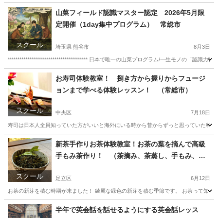
東京
台東区
生活知識
興味
山菜フィールド認識マスター認定 2026年5月限
定開催（1day集中プログラム） 常総市
スクール
埼玉県 熊谷市
8月3日
***************************************** 日本で唯一の山菜プログラム/一生モノの「認識力育成 ***********
埼玉
熊谷市
日本文化
お寿司体験教室！ 捌き方から握りからフュージ
ョンまで学べる体験レッスン！ （常総市）
スクール
中央区
7月18日
寿司は日本人全員知っていた方がいいと海外にいる時から昔からずっと思っていた料理。
東京
中央区
寿司
埼玉
さいたま市
寿司
魚の
新茶手作りお茶体験教室！お茶の葉を摘んで高級
手もみ茶作り！ （茶摘み、茶蒸し、手もみ、）
常総市
スクール
足立区
6月12日
お茶の新芽を積む時期が来ました！ 綺麗な緑色の新芽を積む季節です。 お茶って知って
東京
足立区
料理
埼玉
さいたま市
料理
バリカン
半年で英会話を話せるようにする英会話レッス