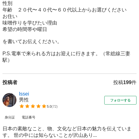
性別　

年齢　２０代〜４０代〜６０代以上からお選びください

お住い

味噌作りを学びたい理由

希望の時間帯や曜日　

を書いてお伝えください。

P.S.電車で来られる方はお迎えに行きます。（常総線三妻
駅）
投稿者
投稿
199
件
Issei
男性
フォローする
5.0
(
72
)
身分証
電話番号
日本の素敵なこと、物、文化など日本の魅力を伝えていま
す。 世の中には知らないことが沢山あり...