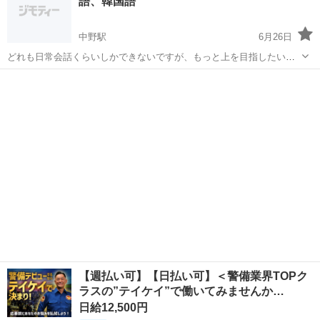
語、韓国語
中野駅
6月26日
どれも日常会話くらいしかできないですが、もっと上を目指したいと
思います。 誰かと一緒にできると、モチベーションも維持できるかな
東京
中野区
中野駅
その他
一緒に
と思い募集します。 また、言語交換したいという外国の方も大歓迎で
す！ 連絡待ってます！ ※...
【週払い可】【日払い可】＜警備業界TOPク
ラスの”テイケイ”で働いてみませんか…
日給12,500円