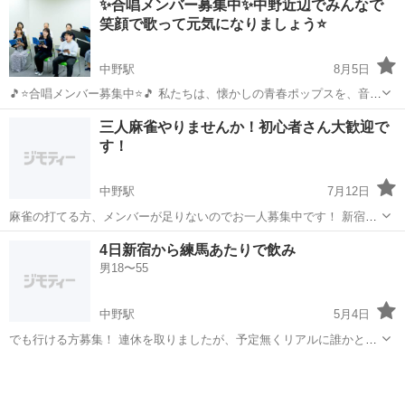
✨合唱メンバー募集中✨中野近辺でみんなで
笑顔で歌って元気になりましょう⭐
中野駅
8月5日
🎵⭐合唱メンバー募集中⭐🎵 私たちは、懐かしの青春ポップスを、音大
卒の指導員のピアノ🎹伴奏で、楽しく歌う合唱団です😊 歌🎤の得意不
東京
中野区
中野駅
その他
合唱団
三人麻雀やりませんか！初心者さん大歓迎で
得意、楽譜🎼が読めるか読めないか、年齢、性別、そんなものは一切
す！
関係なく、ここに来た...
中野駅
7月12日
麻雀の打てる方、メンバーが足りないのでお一人募集中です！ 新宿や
中野周りの麻雀店のセットで対戦していただけるかた探しています も
東京
新宿区
中野駅
その他
三人麻雀
4日新宿から練馬あたりで飲み
ちろん純粋に麻雀を楽しみたいだけですので何かを賭けたりはしませ
男18〜55
ん 初めて来てくださる方の卓...
中野駅
5月4日
でも行ける方募集！ 連休を取りましたが、予定無くリアルに誰かと少
し話したりできたらと。 ※以前ジモティで何人かに会ったら、ほとん
東京
中野区
中野駅
その他
ど勧誘でした笑 今だにあって、若い人でも頑張ってんだなと面白くは
ありました。が互いに時間の無駄に...