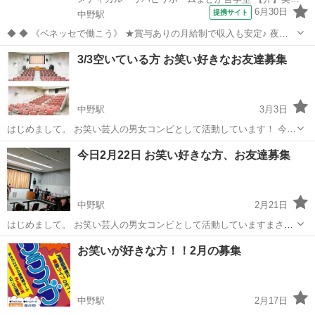
6月30日
提携サイト
中野駅
◆ ◆ 《ベネッセで働こう》 ★賞与ありの月給制で収入も安定♪ 夜勤
がない勤務でも月給制のため、 毎月安定した収入を確保でき、計画的
東京
中野区
中野駅
介護
3/3空いている方 お笑い好きなお友達募集
に生活を送ることができます。 ★正社員並みの充実した福利厚生 契約
社員の場合でも、正...
中野駅
3月3日
はじめまして。 お笑い芸人の男女コンビとして活動しています！ 今日
空いている方を募集しています。 主にネタの感想頂いたり、中野で終
東京
中野区
中野駅
その他
お笑い
今日2月22日 お笑い好きな方、お友達募集
わった後お話したりしたいなと思っています！ またお笑いが好きなの
でお笑い好きなお友達も募...
中野駅
2月21日
はじめまして。 お笑い芸人の男女コンビとして活動していますまさと
申します。 今日の夜に中野でネタ合わせやお笑いの催しがあり、ネタ
東京
中野区
中野駅
その他
お笑い
お笑いが好きな方！！2月の募集
のアドバイスやお話して頂ける方を募集しています。 お笑い好きな方
でもそうでない方もでも大丈夫...
中野駅
2月17日