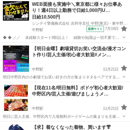
東京
中野区
中野駅
その他
地下アイドル
WEB面接も実施中＼東京都に様々お仕事あ
2025年6月にはデビュー1周年ワンマン/HMVにてポップアップイベン
り！週4日以上勤務で日給1,000円U…
トを開催。
日給10,500円
シンテイ警備株式会社 吉祥寺支社 中野(東京)・東中野・中野坂上(24)エリア/A3203200118
7月19日
提携サイト
中野駅
◆ ◆ ／／ 未経験スタート9割以上！ 経験や知識は一切不要で始
めやすい♪ シフトの強制もないですし 自分のペースで働くことも
東京
中野区
中野駅
警備員
【明日金曜】劇場貸切お笑い交流会/漫才コン
できるので 続けやすい♪働きやすい♪ ＼＼ 『シフトが削られた…』
ト作り/芸人主催/初心者大歓迎#メン…
『思うように稼...
中野駅
11月21日
明日中野区内の小劇場でお笑い好きの方が集まりネタをペアでする会
をします！ 参加の目的やお笑いの経験性別年齢などは不問です。 初心
東京
中野区
中野駅
その他
お笑い
【現在11名/明日無料】ボドゲ初心者大歓迎/
者の方も多く来られる会となっております。 この会は当日知り合った
中野区内/芸人主催/遊びましょうメ…
方とそのまま即席で短めのネ...
中野駅
11月21日
明日に芸人主催、中野区内で入場無料ボードゲームの集まりを主催し
ます！ 性別年齢、ボードゲーム経験、初参加など不問です。 今回は僕
東京
中野区
中野駅
その他
ボドゲ
【求】着なくなった着物、買います👘
の選んだおすすめのボードゲームを主催自ら全てプレゼンやルール説