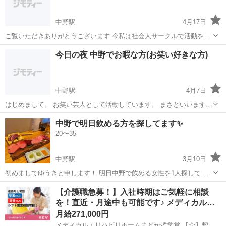
中野駅
4月17日
ご覧いただきありがとうございます 今私は社会人サークルで活動をし
ています 新たに一緒に活動してくれる仲間が欲しくて こちらで募集さ
東京
中野区
中野駅
その他
繋がり
今日の夜 中野でお暇な方(お笑い好きな方)
せて貰いました。 今やってる活動としては ・オフ会などの趣味友作り
のイベント 料理教室...
中野駅
4月7日
はじめまして。 お笑い芸人として活動しています。 まさといいます。
今日の夜中野でお笑いの催しがあり、 相方と中野にいるのですがお笑
東京
中野区
中野駅
その他
お笑い
中野で明日飲める方を探してます✨
いの話をしたり、アドバイス頂ける方を募集しています。 僕は男性で
20〜35
相方は女性でどちらも20...
中野駅
3月10日
初めましてゆうきと申します！ 明日中野で飲める女性を1人探してま
す。 美味しいお店なので是非一緒にいきましょうー気になった方はメ
東京
中野区
中野駅
その他
【介護職急募！】入社時期はご気軽に相談
ッセージ下さい😉
を！直近・月途中も可能です♪ メディカル…
月給271,000円
メディカル・リハビリホームまどか哲学堂 【介】契約社員