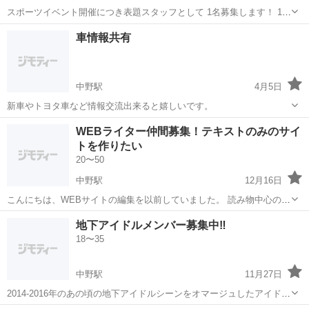
スポーツイベント開催につき表題スタッフとして 1名募集します！ 1回
2時間ほどの帯同でケガやアクシデントがあった際に対応できる人が対
東京
中野区
中野駅
その他
単発
車情報共有
象です！ 場所は中野付近でして、お近くでしたらベストです！ なお恐
れ入りますが30歳まで...
中野駅
4月5日
新車やトヨタ車など情報交流出来ると嬉しいです。
東京
中野区
中野駅
その他
WEBライター仲間募集！テキストのみのサイ
トを作りたい
20〜50
中野駅
12月16日
こんにちは、WEBサイトの編集を以前していました。 読み物中心のテ
キストサイトをつくりたいなと思ってます。 イメージで言うとnoteに
東京
世田谷区
中野駅
その他
仲間
地下アイドルメンバー募集中‼️
近いのかもしれませんが、 昨今、本もなかなか読まれなくなってます
18〜35
が、 面白い切り口...
中野駅
11月27日
2014-2016年のあの頃の地下アイドルシーンをオマージュしたアイドル
の新メンバー募集中❗️ その名は ウルトラめっちゃ凄く良いグループ