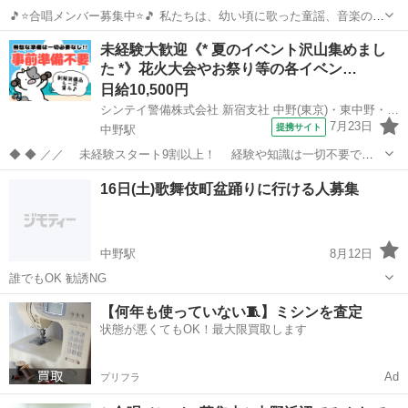
🎵⭐合唱メンバー募集中⭐🎵 私たちは、幼い頃に歌った童謡、音楽の教
室で習った唱歌、懐かしの歌謡曲などを、音大卒の指導員のピアノ🎹
東京
中野区
中野駅
その他
唱歌
未経験大歓迎《* 夏のイベント沢山集めまし
伴奏で、楽しく歌う合唱団です😊 歌🎤の得意不得意、楽譜🎼が読める
た *》花火大会やお祭り等の各イベン…
か読めないか、年齢、...
日給10,500円
シンテイ警備株式会社 新宿支社 中野(東京)・東中野・新井薬師前(18)エリア/A3203200140
7月23日
提携サイト
中野駅
◆ ◆ ／／ 未経験スタート9割以上！ 経験や知識は一切不要で始
めやすい♪ シフトの強制もないですし 自分のペースで働くことも
東京
中野区
中野駅
警備員
16日(土)歌舞伎町盆踊りに行ける人募集
できるので 続けやすい♪働きやすい♪ ＼＼ 『シフトが削られた…』
『思うように稼...
中野駅
8月12日
誰でもOK 勧誘NG
東京
中野区
中野駅
その他
盆踊り
【何年も使っていない🧵】ミシンを査定
状態が悪くてもOK！最大限買取します
Ad
プリフラ