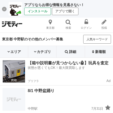
アプリならお得な情報を見逃さない！
インストール
アプリで開く
東京都
検索
ログイン
投稿
東京都 中野駅のその他のメンバー募集
人気キーワード
エリア
カテゴリ
詳細
新着順
【箱や説明書が見つからない🤖】玩具を査定
状態が悪くてもOK！最大限買取します
Ad
プリフラ
8/1 中野盆踊り
中野駅
7月31日