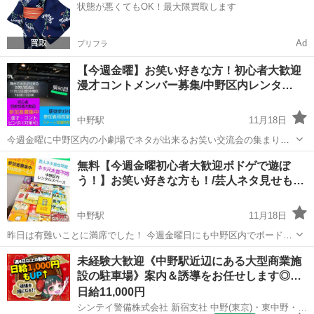
状態が悪くてもOK！最大限買取します
明などして沢山遊んで頂く回です！...
Ad
プリフラ
【今週金曜】お笑い好きな方！初心者大歓迎
漫才コントメンバー募集/中野区内レンタ…
中野駅
11月18日
今週金曜に中野区内の小劇場でネタが出来るお笑い交流会の集まりを
行います。 参加の目的やお笑いの経験性別年齢などは不問です。 初心
東京
中野区
中野駅
その他
お笑い
無料【今週金曜初心者大歓迎ボドゲで遊ぼ
者の方も多く来られる会となっております。 この会は当日知り合った
う！】お笑い好きな方も！/芸人ネタ見せも…
方とそのまま即席で短めのネ...
中野駅
11月18日
昨日は有難いことに満席でした！ 今週金曜日にも中野区内でボードゲ
ームの集まりを主催します！ 性別年齢、ボードゲーム経験、初参加な
東京
中野区
中野駅
その他
ボドゲ
未経験大歓迎《中野駅近辺にある大型商業施
ど不問です。 今回は僕の選んだおすすめのボードゲームを主催自ら全
設の駐車場》案内＆誘導をお任せします◎…
てプレゼンやルール説明などし...
日給11,000円
シンテイ警備株式会社 新宿支社 中野(東京)・東中野・新井薬師前(20)エリア/A3203200140