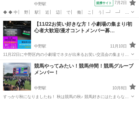
7月2日
提携サイト
中野駅
◆ ◆ 中│ 野│ 駅│ 近│ 辺│ で│ 働│ こ│ う│ ─┘ ─┘
─┘ ─┘ ─┘ ─┘ ─┘ ─┘ ─┘ 採│ 用│ た│ だ│ い│ ま│
東京
中野区
中野駅
警備員
【11/22お笑い好きな方！小劇場の集まり/初
強│ 化│ 中│ ─┘ ─┘ ─┘ ─┘ ─┘ ─┘ ─┘ ─┘ ─...
心者大歓迎/漫才コントメンバー募…
中野駅
11月10日
11月22日に中野区内の小劇場でネタが出来るお笑い交流会の集まりを
行います。 参加の目的やお笑いの経験性別年齢などは不問です。 初心
東京
中野区
中野駅
その他
お笑い
競馬やってみたい！競馬仲間！競馬グルーブ
者の方も多く来られる会となっております。 この会は当日知り合った
メンバー！
方とそのまま即席で短め...
中野駅
10月8日
すっかり秋になりましたね！ 秋は競馬の秋♪ 競馬好きにはたまらない
です^ ^ 今回は競馬を始めたばかり・競馬には興味があるけどやったこ
東京
中野区
中野駅
その他
競馬
とがない・そんな初心者さんと馬券が当たらない・馬券の買い方・予
想が当たらないを募集します...