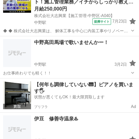
ト！施工管理業務／イチからしっかり教え…
月給250,000円
株式会社大志興業【施工管理-中野区-A040】
7月23日
提携サイト
中野駅
◆ ◆ 株式会社大志興業は、 解体工事を中心に内装工事やリノベーシ
ョン工事まで幅広く手掛ける総合建設企業です。 住宅・店舗・ビルな
東京
中野区
中野駅
その他
中野高田馬場で歌いませんかー！
ど多様な現場に対応し、解体から施工、廃棄物処理まで一貫して行っ
ています。 20代～40代の...
中野駅
3月2日
お仕事終わりでも軽く！！
東京
千代田区
中野駅
その他
【何年も調律していない🎹】ピアノを買いま
す🖐️
状態が悪くてもOK！最大限買取します
Ad
プリフラ
伊豆 修善寺温泉♨️