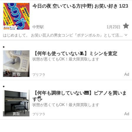
ますまさといいます！ 今日の夜中野でネタ合わせやお笑いをしてお
東京
中野区
中野駅
その他
お笑い
今日の夜 空いている方(中野) お笑い好き 1/23
り、 意見頂ける方を募集しています。 また僕自身お友達も募集してお
り、 普段から遊べる仲の方も...
中野駅
1月23日
はじめまして。 お笑い芸人の男女コンビ『ポテンポルカ』として活動
しています。 まさと申します。 今日の夜中野でお暇な方はいらっしゃ
東京
中野区
中野駅
その他
お笑い
いますか？ お笑いのことやネタの意見など色々頂けたら嬉しいです！
友達も募集しています。 ...
【何年も使っていない🧵】ミシンを査定
状態が悪くてもOK！最大限買取します
Ad
プリフラ
【何年も調律していない🎹】ピアノを買いま
す🖐️
状態が悪くてもOK！最大限買取します
Ad
プリフラ