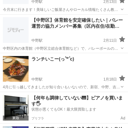
中野駅
2月13日
今月末に行きます！美味しいご飯屋さんやローカル情報たくさん教え
て貰えると嬉しいです！1人で行くので自由に動けます！！！
東京
千代田区
中野駅
その他
ご飯
【中野区】体育館を安定確保したい｜バレー
運営の協力メンバー募集（区内在住/在勤…
中野駅
2月11日
中野区内の体育館（中野区立総合体育館など）で、バレーボールの活
動（練習/試合）を継続して行うため、中野区の施設予約システムを使
東京
中野区
中野駅
その他
体育館
ランチいこー(っ ॑꒳ ॑c)
って予約を安定させたいと考えています。 そのため、中野区内在住/在
勤/在学の協力メンバーを募集し...
中野駅
1月18日
4月に引っ越してきましたが知り合いもいないので、新宿、中野、吉祥
寺周辺で、誰かご飯を食べに行きませんか？ 一人で行きづらくていけ
東京
中野区
中野駅
その他
ランチ
【何年も調律していない🎹】ピアノを買いま
なかった( ･̆⤙･̆ )とか、行きたい店とかあれば、ご一緒しましょ
す🖐️
状態が悪くてもOK！最大限買取します
Ad
プリフラ