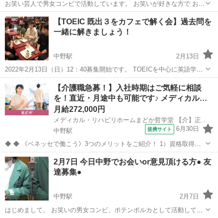
お笑い芸人で男女コンビで活動しています。 お笑いが好きな方で お笑
いの話をしたりネタのアドバイスして頂いたり、色々仲良くして頂け
東京
中野区
中野駅
その他
お笑い
【TOEIC 既出３をカフェで解く会】過去問を
る方を募集しています。 芸人さんが多い環境なので芸人さんの友達を
一緒に解きましょう！
作ることも可能です！ もしお...
中野駅
2月13日
2022年2月13日（日）12：40募集開始です。 TOEICを中心に英語学習
をしているよっしーと言います。 TOEICの過去問である 「既出３をカ
東京
新宿区
中野駅
その他
TOEIC
【介護職急募！】入社時期はご気軽に相談
フェで解く会」を開催いたします。 この「既出３」は、昨年1...
を！直近・月途中も可能です♪ メディカル…
月給272,000円
メディカル・リハビリホームまどか哲学堂 【介】正社員(夜勤あり)
6月30日
提携サイト
中野駅
◆ ◆ 《ベネッセで働こう》3つのメリットをご紹介！ 1）資格取得支
援制度＆受験・研修費の実費負担あり！(規定あり) 2）着実にキャリア
東京
中野区
中野駅
介護
2月7日 今日中野でお会いor意見頂ける方● 友
を磨けるでステップアップフィールドが充実！ 3）他社講座も受講
達募集●
OK！ 《入社後サポ...
中野駅
2月7日
はじめまして。 お笑いの男女コンビ、ポテンポルカとして活動してい