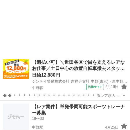
【週払い可】＼世田谷区で街を支えるレアな
お仕事／土日中心の放置自転車撤去スタッ…
日給12,880円
シンテイ警備株式会社 吉祥寺支社 中野(東京)・東中野・中野坂上(23)エリア/A3203200118
7月19日
提携サイト
中野駅
◆ ◆ ＊-＊-＊-＊-＊-＊-＊-＊-＊-＊-＊-＊-＊-＊-＊-＊-＊ 激レア求人★
放置自転車の撤去作業員大募集！ 普通自動車を運転できる方優遇◎
東京
中野区
中野駅
警備員
【レア案件】単発帯同可能スポーツトレーナ
＊-＊-＊-＊-＊-＊-＊-＊-＊-＊-＊-＊-＊-＊-＊-＊-＊ ...
ー募集
18〜30
中野駅
4月25日