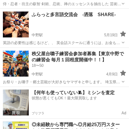
侍・忍者・坊主の叡智 剣術、忍術、禅のエッセンスを抽出した 芸術道
です！ 形稽古が中心になりますので、老若男女問わず何方でも安心し
東京
中野区
中野駅
その他
剣術
ふらっと多言語交流会 -洒落 SHARE-
てご参加頂けます＾＾ ご興味のある方はお気軽に体験下さい^_^b ...
中野駅
5月19日
英語の必要性は感じるけど、、 英会話スクールに通うには、お金も時
間も、、 という方、是非、気軽にお立ち寄り下さい！ 語学交流スタイ
東京
中野区
中野駅
その他
語学
秩父屋台囃子練習会参加者募集【東京中野で
ルで、自身の母国語をシェアしながら英語が学べちゃう！？ 毎週水・
の練習会 毎月１回程度開催中！！】
金曜日...
18〜50
中野駅
4月9日
お祭り・お囃子・郷土芸能が大好きなヤマザキと申します。 埼玉県秩
父市の秩父夜祭で聞こえてくる【秩父屋台囃子】 郷土芸能の最高傑作
東京
中野区
中野駅
その他
太鼓
【何年も使っていない🧵】ミシンを査定
とも言われる【秩父屋台囃子】 そんな秩父屋台囃子を東京でもやりた
状態が悪くてもOK！最大限買取します
い。 東京で...
Ad
プリフラ
◎未経験から専門職へ◎月給25万円スター