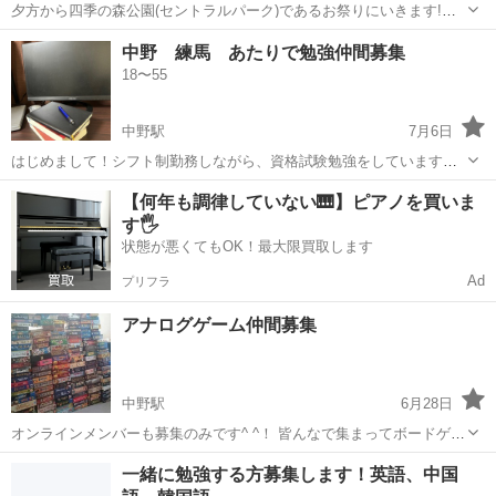
夕方から四季の森公園(セントラルパーク)であるお祭りにいきます!芝
生にシートひろげてのんでるので清潔感ある人でたのしくのめる方ぜ
東京
中野区
中野駅
その他
中野 練馬 あたりで勉強仲間募集
ひ☺️自分の飲食物持参で!差し入れは大歓迎です。いつきていつかえっ
18〜55
ても大丈夫です!ゆるくのみまし...
中野駅
7月6日
はじめまして！シフト制勤務しながら、資格試験勉強をしています。1
人で頑張ってきましたが、リアルに場を共有できる人と一緒だとさら
東京
中野区
中野駅
その他
【何年も調律していない🎹】ピアノを買いま
に互いにモチベーションも上がるかと投稿しました。タイミングを合
す🖐️
わせてカフェ等で勉強できたら良いかと...
状態が悪くてもOK！最大限買取します
Ad
プリフラ
アナログゲーム仲間募集
中野駅
6月28日
オンラインメンバーも募集のみです^ ^！ 皆んなで集まってボードゲー
ムしましょう！ 場所は有りますので、持ち寄り企画もオッケーです(＾
東京
中野区
中野駅
その他
アナログゲーム
一緒に勉強する方募集します！英語、中国
ｰ^)b 毎週土曜日 18:30ー22:30 中野ボードゲーム道場...