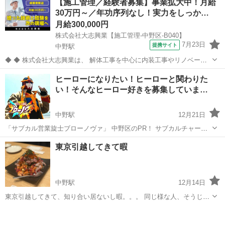
【施工管理／経験者募集】事業拡大中！月給
30万円～／年功序列なし！実力をしっか…
月給300,000円
株式会社大志興業【施工管理-中野区-B040】
7月23日
提携サイト
中野駅
◆ ◆ 株式会社大志興業は、 解体工事を中心に内装工事やリノベーシ
ョン工事まで幅広く手掛ける総合建設企業です。 住宅・店舗・ビルな
東京
中野区
中野駅
その他
ヒーローになりたい！ヒーローと関わりた
ど多様な現場に対応し、解体から施工、廃棄物処理まで一貫して行っ
い！そんなヒーロー好きを募集していま
ています。 20代～40代の...
す！…
中野駅
12月21日
「サブカル営業旋士ブローノヴァ」 中野区のPR！ サブカルチャーの
普及！ 中野区の地域活動全般に関わり盛り上げていくことを目的とし
東京
中野区
中野駅
その他
ヒーロー
東京引越してきて暇
たプロジェクトです！ 現役のスーツアクター、スタントマンが所属す
る、アクション、ア...
中野駅
12月14日
東京引越してきて、知り合い居ないし暇。。。 同じ様な人、そうじゃ
ない人でもいいので、何か御一緒しませんかー？ 普段1人では行けな
東京
中野区
中野駅
その他
しません
い店に行きたいとか、朝ごはん、ランチ、映画、飲み、イベントとか