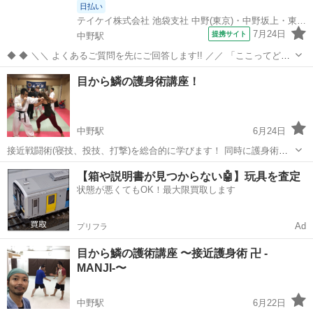
日払い
テイケイ株式会社 池袋支社 中野(東京)・中野坂上・東中野エリア(2)
7月24日
提携サイト
中野駅
◆ ◆ ＼＼ よくあるご質問を先にご回答します!! ／／ 「ここってどう
なの？」「これってどうなの？」 そんな素朴な疑問を"先出し"でお答
東京
中野区
中野駅
警備員
目から鱗の護身術講座！
え！ 解決して応募前に不安を払拭してください☆彡
―――――――――――――――...
中野駅
6月24日
接近戦闘術(寝技、投技、打撃)を総合的に学びます！ 同時に護身術や
各種武器術等も稽古しております！ 指導員が懇切丁寧に自身のペース
東京
中野区
中野駅
その他
護身術
【箱や説明書が見つからない🤖】玩具を査定
で習得出来ます [護身術セミナー] 土、日曜日不定期開催‼️ お気軽にメ
状態が悪くてもOK！最大限買取します
ッ...
Ad
プリフラ
目から鱗の護術講座 〜接近護身術 卍 -
MANJI-〜
中野駅
6月22日