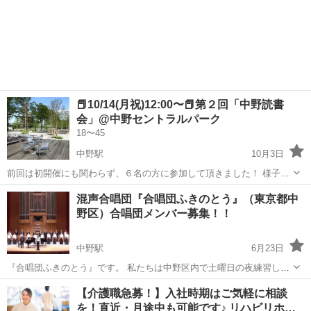
📕10/14(月祝)12:00〜📕第２回「中野読書
会」@中野セントラルパーク
18〜45
中野駅
10月3日
前回は初開催にも関わらず、６名の方に参加して頂きました！ 様子は
以下にまとめています✍️ ジャンルを問わず、普段から読書している
東京
中野区
中野駅
その他
読書会
混声合唱団『合唱団ふきのとう』（東京都中
人、これから読書したい人など、なるべく敷居を低くして、様々な方
野区）合唱団メンバー募集！！
に参加して頂きたいです🙇‍♂️ ...
中野駅
6月23日
『合唱団ふきのとう』です。 私たちは中野区内で土曜日の夜練習して
いる混声合唱団です。 団員の年齢は40代～80代。 団の結成から
東京
中野区
中野駅
その他
混声合唱
【介護職急募！】入社時期はご気軽に相談
40年以上歌い続けています。 声楽家でありヴォイストレーナーでもあ
を！直近・月途中も可能です♪ リハビリホ…
る常任指揮者が発声...