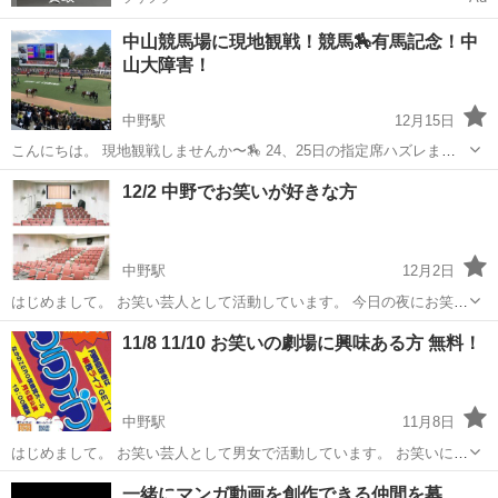
中山競馬場に現地観戦！競馬🏇有馬記念！中
山大障害！
中野駅
12月15日
こんにちは。 現地観戦しませんか〜🏇 24、25日の指定席ハズレまし
た😭 入場券抽選申し込みました！ 目の前で迫力あるサラブレッドの
東京
中野区
中野駅
その他
競馬
12/2 中野でお笑いが好きな方
走りを間近で見ると興奮しますよ！ 馬券買うのも良しグルメを楽しむ
のも良しぶらぶらするのも良し...
中野駅
12月2日
はじめまして。 お笑い芸人として活動しています。 今日の夜にお笑い
が好きな方がいたら お笑いを見ませんか？？ 芸人として活動している
東京
中野区
中野駅
その他
お笑い
11/8 11/10 お笑いの劇場に興味ある方 無料！
ためお笑い好きなお友達も募集しています。 場所はなかのZERO視聴
覚ホール 19時から...
中野駅
11月8日
はじめまして。 お笑い芸人として男女で活動しています。 お笑いに興
味のある方でお笑いを見に行きませんか？ 日程は11/8(火)と11/10(木)
東京
中野区
中野駅
その他
お笑い
一緒にマンガ動画を創作できる仲間を募
19時からで 場所はなかのZERO視聴覚ホール、 なんと無料です！ 芸