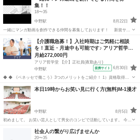
集！！
人...
18〜35
中野駅
8月22日
一緒にマンガ動画を創作できる仲間を募集しております！ 新規サー
クル立ち上げになりますので、メンバーも完全新規になります！！ 初
東京
中野区
中野駅
その他
動画
【介護職急募！】入社時期はご気軽に相談
心者でも大歓迎です！ ○募集役職（未経験可） ・声優 ・脚本家 ・イ
を！直近・月途中も可能です♪ アリア哲学…
ラストレータ...
月給272,000円
アリア哲学堂 【介】正社員(夜勤あり)
6月30日
提携サイト
中野駅
◆ ◆ 《ベネッセで働こう》3つのメリットをご紹介！ 1）資格取得支
援制度＆受験・研修費の実費負担あり！(規定あり) 2）着実にキャリア
東京
中野区
中野駅
介護
本日19時からお笑い見に行く方(無料)M-1漫才
を磨けるでステップアップフィールドが充実！ 3）他社講座も受講
OK！ 《入社後サポ...
中野駅
8月5日
初めまして。 お笑い芸人として男女のコンビで活動しています。 今年
のM-1は2回戦に進出中です！ 今日の19時からお笑いを見に行く方を募
東京
中野区
中野駅
その他
お笑い
社会人の繋がり広げませんか
集しています。 若手芸人さんが色々なネタをします。 場所は中野で料
20〜35
金は無料です！ ...