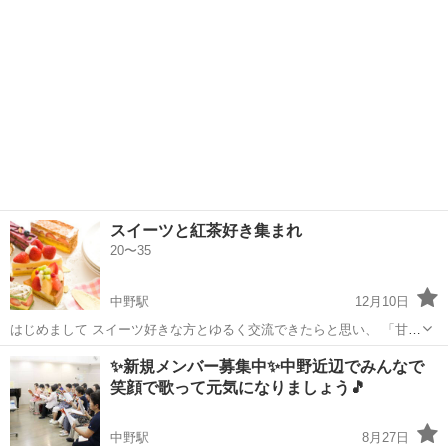
何でもいいので、御一緒させてくだ...
スイーツと紅茶好き集まれ
20〜35
中野駅
12月10日
はじめまして スイーツ好きな方とゆるく交流できたらと思い、 「甘い
スイーツと紅茶を飲む会」を開催します☺️🍨 少人数でまったり楽しむ
東京
中野区
中野駅
その他
パフェ
✨新規メンバー募集中✨中野近辺でみんなで
予定です✨ ケーキやパフェやドーナツなどなど 「甘いものが大好
笑顔で歌って元気になりましょう🎵
き！」という気持...
中野駅
8月27日