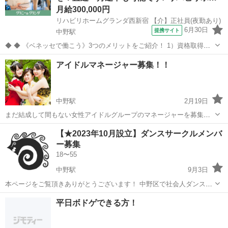
月給300,000円
リハビリホームグランダ西新宿 【介】正社員(夜勤あり)
6月30日
提携サイト
中野駅
◆ ◆ 《ベネッセで働こう》3つのメリットをご紹介！ 1）資格取得支
援制度＆受験・研修費の実費負担あり！(規定あり) 2）着実にキャリア
東京
中野区
中野駅
介護
アイドルマネージャー募集！！
を磨けるでステップアップフィールドが充実！ 3）他社講座も受講
OK！ 《入社後サポ...
中野駅
2月19日
まだ結成して間もない女性アイドルグループのマネージャーを募集し
ます！ 少しでも気になっている方がいましたらお気軽にご連絡くださ
東京
中野区
中野駅
その他
マネージャー
【★2023年10月設立】ダンスサークルメンバ
い！ 「アイドルをプロデュースしてみたい！」 「芸能人のマネージャ
ー募集
ーに憧れている！」 ...
18〜55
中野駅
9月3日
本ページをご覧頂きありがとうございます！ 中野区で社会人ダンスサ
ークルを設立するにあたり、参加メンバーを募集しております！ ダン
東京
中野区
中野駅
その他
サークル
平日ボドゲできる方！
スを初めてみたいけどスタジオの敷居が高い..一歩が踏み出せない..馴
染めるか心配..などのお悩...