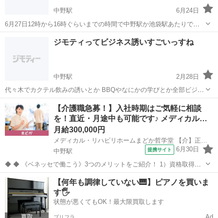
中野駅
6月24日
6月27日12時から16時ぐらいまでの時間で中野駅か池袋駅あたりでボ
ードゲームカフェかレンタルスペース借りてボードゲームやりたいで
東京
中野区
中野駅
その他
ボドゲ
ジモティってビジネス誘いすごいっすね
すー！基本的にitoとかラブレターとか軽めのやつやるつもりです！ 基
本平日休みなので同じ平日休...
中野駅
2月28日
代々木でカクテル飲みの誘いとか BBQやなにかの学びとか全部ビジネ
ス誘いっすね しつこいだし、汚いですよ、本当に！ 遊びに行ったらな
東京
中野区
中野駅
その他
ビジネス
【介護職急募！】入社時期はご気軽に相談
にかいいことありますとかで誘って 加入してって言うから面接さいっ
を！直近・月途中も可能です♪ メディカル…
すね
月給300,000円
メディカル・リハビリホームまどか哲学堂 【介】正社員(夜勤あり)
6月30日
提携サイト
中野駅
◆ ◆ 《ベネッセで働こう》3つのメリットをご紹介！ 1）資格取得支
援制度＆受験・研修費の実費負担あり！(規定あり) 2）着実にキャリア
東京
中野区
中野駅
介護
【何年も調律していない🎹】ピアノを買いま
を磨けるでステップアップフィールドが充実！ 3）他社講座も受講
す🖐️
OK！ 《入社後サポ...
状態が悪くてもOK！最大限買取します
Ad
プリフラ