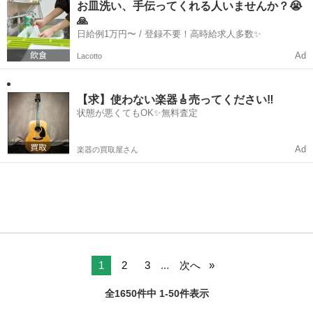
れてしまう...
お皿洗い、手伝ってくれる人いませんか？😭
🙏
日給例1万円〜 / 登録不要！高時給求人多数✨
Ad
Lacotto
【求】使わない楽器🎸売ってください‼️
状態が悪くてもOK✨無料査定
Ad
楽器の買取屋さん
1
2
3
...
次へ
全1650件中 1-50件表示