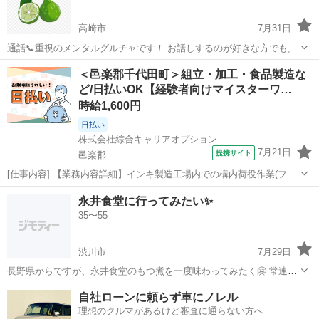
高崎市
7月31日
通話📞重視のメンタルグルチャです！ お話しするのが好きな方でも,苦
手だけど話してみたいって人でも大丈夫👌 自由でゆるく常識の範囲内
群馬
高崎市
その他
メンタルグルチャ
＜邑楽郡千代田町＞組立・加工・食品製造な
で楽しんでいます！ 辛いことも楽しいことも一人一人に寄り添い思い
ど/日払いOK【経験者向けマイスターワ…
を共有できるグル...
時給1,600円
日払い
株式会社綜合キャリアオプション
7月21日
提携サイト
邑楽郡
[仕事内容] 【業務内容詳細】インキ製造工場内での構内荷役作業(フォ
ークリフト作業)☆ 入庫業務・トラックで入庫された原料をフォークリ
群馬
邑楽郡
工場
永井食堂に行ってみたい✨
フトで荷下ろし後に検品し、 倉庫へ格納。☆ 出庫業務・出荷指示書に
35〜55
基づき製品や原料を検品、...
渋川市
7月29日
長野県からですが、永井食堂のもつ煮を一度味わってみたく🤗 常連の
方、もしくは自分と同じように一度は行ってみたいと思ってる方、ご
群馬
渋川市
その他
自社ローンに頼らず車にノレル
一緒しませんか😆 平日休みが多いので、平日のお昼に行ける方でお願
理想のクルマがあるけど審査に通らない方へ
いします🙇‍♂️(予定は話し合...