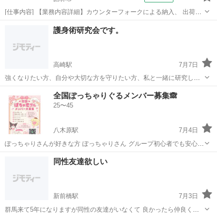
[仕事内容] 【業務内容詳細】カウンターフォークによる納入、 出荷部
品の荷下ろし・詰め込み、 倉庫棚への格納、 梱包ラインへの供給、
群馬
館林市
工場
護身術研究会です。
パレット移動などを行っていただきます。 【取扱製品情報】自動車部
品 。＋お仕事探しはコン...
高崎駅
7月7日
強くなりたい方、自分や大切な方を守りたい方、私と一緒に研究しな
がら強くなりませんか？ 格闘技経験なくても大歓迎です。 格闘技経験
群馬
高崎市
高崎駅
その他
格闘技
全国ぽっちゃりぐるメンバー募集🙈
ある方も大歓迎です。 一応、私は格闘技経験あります。 ボクシング、
25〜45
空手、今は総合格闘技や...
八木原駅
7月4日
ぽっちゃりさんが好きな方 ぽっちゃりさん グループ初心者でも安心に
初められます🎶 みんなで楽しめる❤️アットホームなグループです よか
群馬
前橋市
八木原駅
その他
ぽっちゃり
同性友達欲しい
ったらきてみてください🥺
新前橋駅
7月3日
群馬来て5年になりますが同性の友達がいなくて 良かったら仲良くし