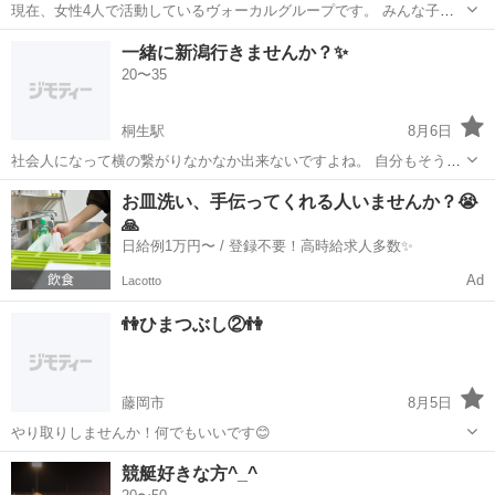
現在、女性4人で活動しているヴォーカルグループです。 みんな子育
て仕事をしながら活動しています。 だいたい、平日18時から高崎の公
群馬
高崎市
高崎問屋町駅
その他
グループ
一緒に新潟行きませんか？✨
民館で練習をしています。 基本月1練習ですが、イベント参加する時
20〜35
は週1ペースで練習をしています...
桐生駅
8月6日
社会人になって横の繋がりなかなか出来ないですよね。 自分もそうで
した！ 8/14〜8/16に新潟で泊まりがけで新潟行きます！ ・海で存分に
群馬
桐生市
桐生駅
その他
お皿洗い、手伝ってくれる人いませんか？😭
泳いで ・本気で運動会して ・美味しいBBQ そんな楽しい時間を一緒
🙏
に楽しみませ...
日給例1万円〜 / 登録不要！高時給求人多数✨
Ad
Lacotto
👫ひまつぶし②👫
藤岡市
8月5日
やり取りしませんか！何でもいいです😊
群馬
藤岡市
その他
競艇好きな方^_^