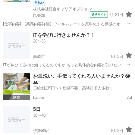
日払い
株式会社綜合キャリアオプション
7月21日
提携サイト
邑楽郡
[仕事内容] 【業務内容詳細】フィルムシートを原料化する機械のオペ
レーター、 原料投入、 梱包【取扱製品情報】プラスチックのフィルム
群馬
邑楽郡
工場
ITを学びに行きませんか？！
シート 。＋お仕事探しはコンシェルスタッフにおまかせ＋。 あなたの
20〜35
お仕事探しをしっかりサ...
高崎市
8月3日
ITが伸びてるのは知ってるのですが もっと具体的な内容が知りたいと
思ってます！ あとはプログラミングの知識とかもつけたいです！ もし
群馬
高崎市
その他
一緒に
お皿洗い、手伝ってくれる人いませんか？😭
同じ方が居たら一緒に勉強しませんか？ 1人ではサボってしまうので
🙏
誰かとご一緒できると嬉...
日給例1万円〜 / 登録不要！高時給求人多数✨
Ad
Lacotto
5日
30〜40
伊勢崎駅
8月3日