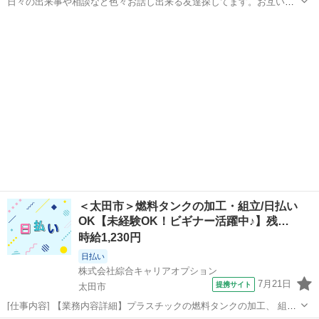
日々の出来事や相談など色々お話し出来る友達探してます。お互いす
き間時間にやり取りしたり通話出来たら通話したり、仲良くなれたら
群馬
藤岡市
北藤岡駅
その他
ご飯とか行けたらなって思います。 こちら43歳既婚で子供二人いま
す！色々お話しましょう。
＜太田市＞燃料タンクの加工・組立/日払い
OK【未経験OK！ビギナー活躍中♪】残…
時給1,230円
日払い
株式会社綜合キャリアオプション
7月21日
提携サイト
太田市
[仕事内容] 【業務内容詳細】プラスチックの燃料タンクの加工、 組