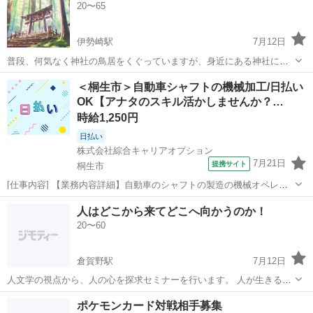
20〜65
伊勢崎駅
7月12日
普段、何気なく神社の鳥居をくぐっていますが、身近にある神社に
は、実は知られざる歴史や、秘密がたくさん隠されています。本講座
群馬
伊勢崎市
伊勢崎駅
その他
＜桐生市＞自動車シャフトの機械加工/日払い
では、神様の物語や建築物を分かりやすく解説します。
OK【アナタのスキル活かしませんか？…
時給1,250円
日払い
株式会社綜合キャリアオプション
7月21日
提携サイト
桐生市
[仕事内容] 【業務内容詳細】自動車のシャフトの製造の機械オペレー
ター、 その他自動車金属部品の運搬、 検査など【取扱製品情報】自動
群馬
桐生市
工場
人はどこから来てどこへ向かうのか！
車関連の金属製品 。＋お仕事探しはコンシェルスタッフにおまかせ
20〜60
＋。 あなたのお仕事探しを...
倉賀野駅
7月12日
人文学の視点から、人の心を探求セミナーを行います。 人が生きる為
の意義や、その根本的な問いに向き合います。 オンラインでお伝えい
群馬
高崎市
倉賀野駅
その他
ポケモンカード対戦相手募集
たします