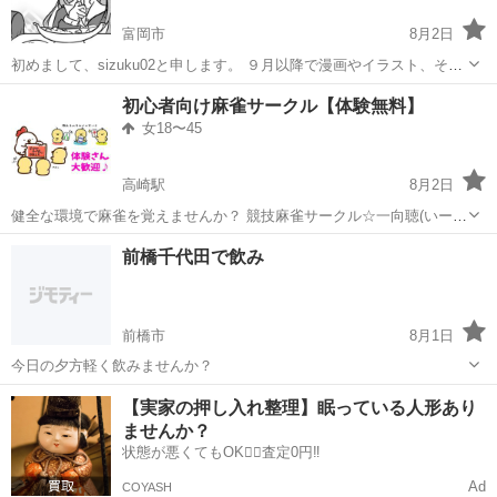
富岡市
8月2日
初めまして、sizuku02と申します。 ９月以降で漫画やイラスト、その
他創作活動をしている人がカフェ等に集まって 作業会をしようと検討
群馬
富岡市
その他
初心者向け麻雀サークル【体験無料】
しています！ 私も漫画やイラストや小説などの同人活動をしていまし
女18〜45
た。 一人で...
高崎駅
8月2日
健全な環境で麻雀を覚えませんか？ 競技麻雀サークル☆一向聴(いーし
ゃんてん)では、一緒に麻雀の勉強が出来る仲間を募集しています。 賭
群馬
高崎市
高崎駅
その他
前橋千代田で飲み
け麻雀一切禁止！ 完全禁煙！🚭 の、【 健全な環境 】で 楽しく麻雀の
勉強...
前橋市
8月1日
今日の夕方軽く飲みませんか？
群馬
前橋市
その他
【実家の押し入れ整理】眠っている人形あり
ませんか？
状態が悪くてもOK🙆‍♀️査定0円‼️
Ad
COYASH