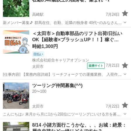
標で出来れば1...
高崎駅
7月24日
新メンバー募集🎵 群馬在住、在勤、近隣の独身者 40代~のみなさん、
朝晩の挨拶、日常の何気ないトークやオフ会🍻🍴🍰🎤交流をLINEのオ
群馬
高崎市
高崎駅
その他
＜太田市＞自動車部品のリフト出荷/日払い
ープンチャットで楽しみましょう⁉️ LINEグルチャをきっかけに心の支
OK【経験者×ブラッシュUP！！】稼ぐ…
えや拠り所となれる様...
時給1,300円
日払い
株式会社綜合キャリアオプション
7月21日
提携サイト
太田市
[仕事内容] 【業務内容詳細】リーチフォークでの運搬業務、 入荷作
業、 商品の検品やピッキング、 荷揃え、 出荷作業(トラックへの積み
群馬
太田市
工場
ツーリング仲間募集(^^)
込み)、 空容器の仕分け作業などを行っていただきます。 ※入社2～3
20〜100
ヶ月程度はピッキング作...
太田市
7月22日
こんにちは♪ 来月から月に1から2回位にツーリングにいける方を募集
します🛵 バイクのジャンルは色々ですのでご興味がある方は参加して
群馬
太田市
その他
仲間
8/14 小諸方面行こうかな、、、お城：絶景：
くださいませ♪ こういう方は🆖です。 他のバイクを馬鹿にしたり自分