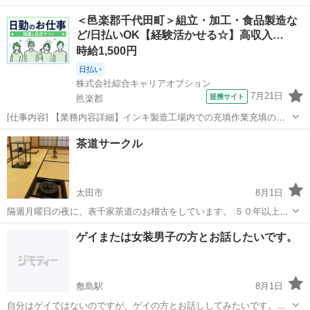
＜邑楽郡千代田町＞組立・加工・食品製造な
ど/日払いOK【経験活かせる☆】高収入…
時給1,500円
日払い
株式会社綜合キャリアオプション
7月21日
提携サイト
邑楽郡
[仕事内容] 【業務内容詳細】インキ製造工場内での充填作業充填の機
械で充填するオペレーション、 フィルターや一斗缶の準備。 ポンプの
群馬
邑楽郡
工場
茶道サークル
洗浄など手作業でのインキの柄杓(ひしゃく)での充填【取り扱い商品情
報】インキ、 原料 。＋...
太田市
8月1日
隔週月曜日の夜に、表千家茶道のお稽古をしています。 ５０年以上続
けている方から、初めての方まで、ゆったりしたペースでお茶を楽し
群馬
太田市
その他
サークル
ゲイまたは女装男子の方とお話したいです。
んでいます。 やさしい先生が進度に合った指導をしてくれます。 全く
初めての方、学生時代に...
敷島駅
8月1日
自分はゲイではないのですが、ゲイの方とお話ししてみたいです。よ