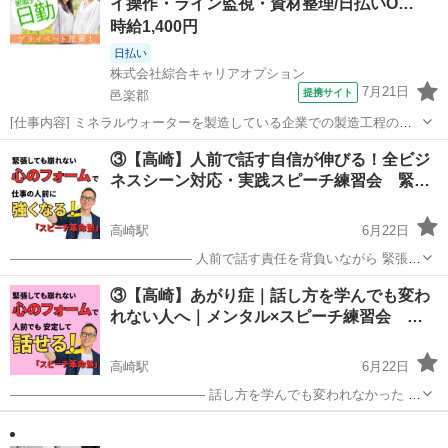
イ操作・ライン監視・資材整理/日払いO…
えながらお話...
時給1,400円
日払い
株式会社綜合キャリアオプション
7月21日
提携サイト
邑楽郡
[仕事内容] ミネラルウォーターを製造している企業での製造工程の補
助業務。 機械オペレーター、 資材の片付けやラベルの入れ替え、 ペ
群馬
邑楽郡
工場
③【高崎】人前で話す自信が伸びる！全ビジ
ットボトルのラインの監視。 フォークリフト免許お持ちの方はパレッ
ネスシーン対応・実践スピーチ練習会 緊…
ト作業のためリーチ使用。 未...
高崎駅
6月22日
―――――――――――――― 人前で話す責任を背負いながら 緊張や
あがりに悩んでいる 管理職・責任ある立場の方へ
群馬
高崎市
高崎駅
その他
フォーム
③【高崎】あがり症｜話し方を学んでも変わ
―――――――――――――― 朝礼、挨拶、会議、司会、プレゼン。
れない人へ｜メンタル×スピーチ練習会 …
社会人でいる限り 人前...
高崎駅
6月22日
――――――――――――――― 話し方を学んでも変われなかった あ
がり症・緊張に悩むあなたへ ――――――――――――――― 話し方
群馬
高崎市
高崎駅
その他
相手
は、学んできた。 それなりに場数も踏んでいる。 それでも、緊張に崩