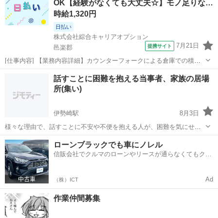
OK【経験がなくても大丈夫☆】モノ足りな…
時給1,320円
日払い
株式会社綜合キャリアオプション
7月21日
提携サイト
邑楽郡
[仕事内容] 【業務内容詳細】カウンターフォークによる倉庫での積
込・積み下ろし業務。 インカムを使用。 【取扱製品情報】飲料水 。
群馬
邑楽郡
工場
話すことに困難を抱える当事者、家族の居場
＋お仕事探しはコンシェルスタッフにおまかせ＋。 あなたのお仕事探
所(集い)
しをしっかりサポート！ た...
伊勢崎駅
8月3日
様々な理由で、話すことに不安や不便を抱える人が、困難を気にせず
話せる、居られる場所です。 理由は何でも構いません！ 吃音、失語
群馬
伊勢崎市
伊勢崎駅
その他
居場所
ローンブラックでも車にノレル
症、場面緘黙、構音障害、高次脳機能障害、脳性麻痺、進行性難病、
信販会社でクルマのローンやリースが通らなくてもクル
社会不安障害、その他、安心して人と...
マをご利用いただけるサービスがあります！
Ad
（株）ICT
作業仲間募集