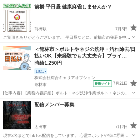
てくださいm(_ _)m
群馬
前橋市
新前橋駅
その他
前橋 平日昼 健康麻雀しませんか？
前橋駅
7月3日
ご覧頂きありがとうございます。 平日昼などに、前橋市の雀荘を中心
に健康麻雀を開催しております。 健康麻雀とは…？ 賭けない、飲まな
群馬
前橋市
前橋駅
その他
サークル
＜館林市＞ボルトやネジの洗浄・汚れ除去/日
い、吸わない の３ないで、健康に配慮した麻雀のサークルです。 麻雀
払いOK【未経験でも大丈夫☆】プライ…
は頭を使うゲームの...
時給1,250円
日払い
株式会社綜合キャリアオプション
7月21日
提携サイト
館林市
[仕事内容] 【業務内容詳細】ボルト・ネジ洗浄作業ボルト・ネジの油
分や汚れを洗浄剤で落とす作業。 【取扱製品情報】ボルト、 ネジ 。
群馬
館林市
工場
配信メンバー募集
＋お仕事探しはコンシェルスタッフにおまかせ＋。 あなたのお仕事探
しをしっかりサポート！ ...
太田市
7月2日
現在2名ほどでTikTok配信をしています。 心霊スポットや特に雰囲気