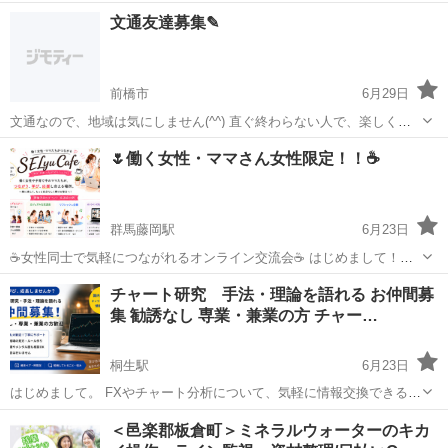
のある場所で配信しています。 心霊など怖いところが好きな方は一緒
群馬
太田市
その他
心霊
文通友達募集✎
に恐怖を味わって見ませんか♪ ご連絡お待ちしております😇
前橋市
6月29日
文通なので、地域は気にしません(^^) 直ぐ終わらない人で、楽しく文
通できたら嬉しいです。
群馬
前橋市
その他
地域
🌷働く女性・ママさん女性限定！！☕
群馬藤岡駅
6月23日
☕女性同士で気軽につながれるオンライン交流会☕ はじめまして！４
人の子育て中ママ、みきです😊💕 家事・育児・仕事を頑張る女性たち
群馬
前橋市
群馬藤岡駅
その他
オンライン
チャート研究 手法・理論を語れる お仲間募
が、全国どこからでも気軽につながれるオンラインコミュニティです
集 勧誘なし 専業・兼業の方 チャー…
✨ 少人数制３０分開...
桐生駅
6月23日
はじめまして。 FXやチャート分析について、気軽に情報交換できる方
を募集しています。 私は為替取引のチャート研究や検証をしていて、
群馬
桐生市
桐生駅
その他
仲間
＜邑楽郡板倉町＞ミネラルウォーターのキカ
手法・相場の見方・ルール作り・メンタル面などについて、 雑談も交