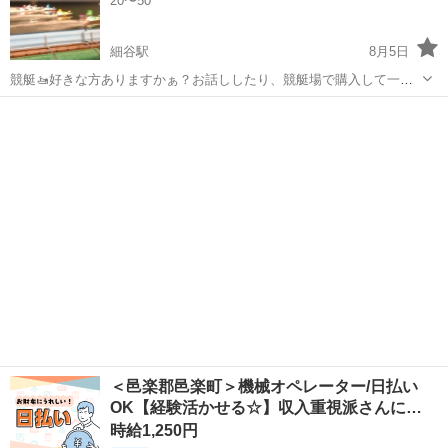
20〜50
細谷駅
8月5日
競艇🚤好きな方ありますかぁ？お話ししたり、競艇場で購入して一緒
に楽しみませんかぁ！興味のある方ご連絡ください！
群馬
桐生市
細谷駅
その他
競艇
＜邑楽郡邑楽町＞機械オペレーター/日払い
OK【経験活かせる☆】収入重視派さんに…
時給1,250円