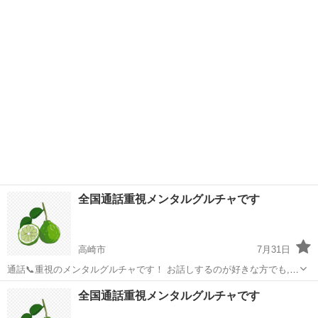
ろしくお願いします。 群馬の方限定でお願いします。
群馬
渋川市
敷島駅
その他
全国通話重視メンタルグルチャです
高崎市
7月31日
通話📞重視のメンタルグルチャです！ お話しするのが好きな方でも,苦
手だけど話してみたいって人でも大丈夫👌 自由でゆるく常識の範囲内
群馬
高崎市
その他
メンタルグルチャ
全国通話重視メンタルグルチャです
で楽しんでいます！ 辛いことも楽しいことも一人一人に寄り添い思い
を共有できるグル...