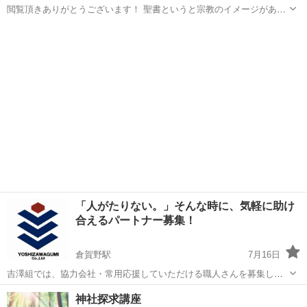
閲覧頂きありがとうございます！ 聖書というと宗教のイメージがある
かもしれませんが、私たちは宗教としてではなく人生や生き方につい
群馬
前橋市
中央前橋駅
その他
聖書
て考え、今後の人生をより良く、また視野を広くする目的で聖書を読
み解いていきます。 こんな方...
「人がたりない。」そんな時に、気軽に助け
合えるパートナー募集！
倉賀野駅
7月16日
吉澤組では、協力会社・常用応援していただける職人さんを募集して
います(^^) ☑応援のみOK ☑常用も歓迎 ☑長くお付き合いできる会社様
群馬
高崎市
倉賀野駅
その他
パートナー
神社探求講座
歓迎 一度きりではなく、 「また一緒にやりましょう！」 そん...