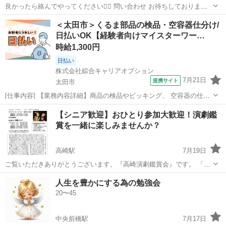
良かったら絡んでやってください🙇‍♀️ 問い合わせ お待ちしております
🙇‍♂️www
群馬
高崎市
高崎駅
その他
リア友
＜太田市＞くるま部品の検品・空容器仕分け/
日払いOK【経験者向けマイスターワー…
時給1,300円
日払い
株式会社綜合キャリアオプション
7月21日
提携サイト
太田市
[仕事内容] 【業務内容詳細】商品の検品やピッキング、 空容器の仕分
け作業などを行っていただきます。 【取り扱い製品】自動車部品 。＋
群馬
太田市
仕分け
【シニア歓迎】おひとり参加大歓迎！演劇鑑
お仕事探しはコンシェルスタッフにおまかせ＋。 あなたのお仕事探し
賞を一緒に楽しみませんか？
をしっかりサポート！ ...
高崎駅
7月19日
ご覧いただきありがとうございます。『高崎演劇鑑賞会』です。 「最
近、外出する機会が少なくなった。」 「何か新しい楽しみがほし
群馬
高崎市
高崎駅
その他
シニア
人生を豊かにする為の勉強会
い。」 「一人では始めにくい。」 そんな方に、ぜひ知っていただきた
20〜45
い会です。 ...
中央前橋駅
7月17日