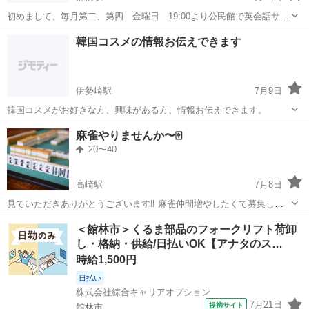
初めまして、毎月第二、第四 金曜日 19:00より公民館で英会話サー
クルを開催する為、メンバーを募集しています。 初心者の方大歓迎で
群馬
前橋市
前橋駅
その他
韓国コスメの情報お伝えできます
す。お気軽にお問い合わせして下さい。
伊勢崎駅
7月9日
韓国コスメがお好きな方、興味がある方、情報お伝えできます。
群馬
伊勢崎市
伊勢崎駅
その他
麻雀やりませんか〜🀄
20〜40
高崎駅
7月8日
見ていただきありがとうございます‼️ 麻雀仲間増やしたくて募集して
ます😊 麻雀好きな人、覚えたい人いたら一緒にやりましょう😁 役が
群馬
高崎市
高崎駅
その他
い人
＜館林市＞くるま部品のフォークリフト荷卸
わかってれば、符計算できなくてもOKです👌 気軽にメッセージでご
し・格納・供給/日払いOK【アナタのス…
連絡ください✨
時給1,500円
日払い
株式会社綜合キャリアオプション
7月21日
提携サイト
館林市