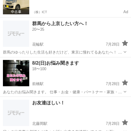
Ad
（株）ICT
群馬から上京したい方へ！
20〜35
花輪駅
7月28日
群馬のゆったりした生活も好きだけど、東京に憧れてるあなたへ！ 東
京は毎日が刺激的！👍✨ 美味しいお店が無数にあって、週末に遊びに
群馬
みどり市
花輪駅
その他
遊び
8/2(日)お悩み聞きます
行く場所がたくさん🍝✨ 新しい仕事、好きなこと、推し活、新しい趣
18〜100
味も見つかるし、いろんな人...
前橋駅
7月28日
あなたのお悩み聞きます。 仕事・お金・健康・パートナー・家族・友
達・同僚etc どんな悩みでもOK👌 身近な人には相談できないようなこ
群馬
前橋市
前橋駅
その他
お友達ほしい！
と、誰にも言えない様なこと、ありませんか？ 話したいけど話せる相
手がいない、家族に話して...
北藤岡駅
7月28日