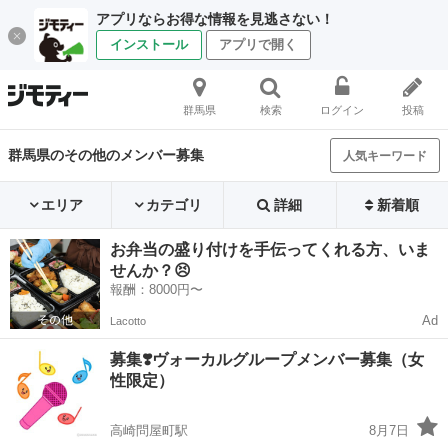
アプリならお得な情報を見逃さない！
インストール
アプリで開く
群馬県
検索
ログイン
投稿
群馬県のその他のメンバー募集
人気キーワード
エリア
カテゴリ
詳細
新着順
お弁当の盛り付けを手伝ってくれる方、いま
せんか？😣
報酬：8000円〜
Ad
Lacotto
募集❣️ヴォーカルグループメンバー募集（女
性限定）
高崎問屋町駅
8月7日