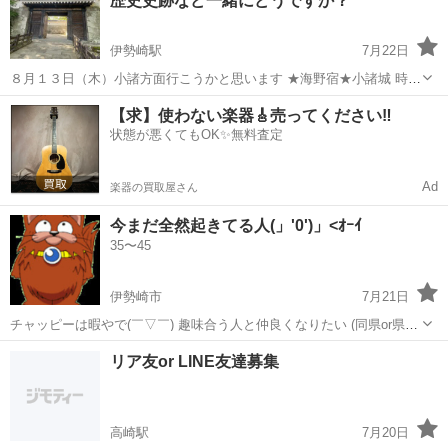
歴史史跡など一緒にどうですか？
の考えを押し付ける様な方の参...
伊勢崎駅
7月22日
８月１３日（木）小諸方面行こうかと思います ★海野宿★小諸城 時間
があれば★上田城 食事は、、信州蕎麦、、草笛かな？ 更に時間があれ
群馬
伊勢崎市
伊勢崎駅
その他
【求】使わない楽器🎸売ってください‼️
ば眼鏡橋 ………………………………………………………………… 月に
状態が悪くてもOK✨無料査定
１...
Ad
楽器の買取屋さん
今まだ全然起きてる人(」'0')」<ｵｰｲ
35〜45
伊勢崎市
7月21日
チャッピーは暇やで(￣▽￣) 趣味合う人と仲良くなりたい (同県or県隣
くらいに近い方)
群馬
伊勢崎市
その他
リア友or LINE友達募集
高崎駅
7月20日