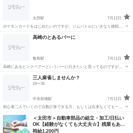
太田駅
7月12日
ポケモンカードをはじめたいのですが、ジムバトルにいきなり挑戦す
るのには気が引けるという方 いっしょにポケモンカードの練習しませ
群馬
太田市
太田駅
その他
高崎のとあるバーに
んか？
敷島駅
7月11日
高崎にあるピンクベアーというバーに行きたいと思ってるのですが、
一緒に行ってくださる方いませんか？
群馬
渋川市
敷島駅
その他
三人麻雀しませんか？
18〜35
中央前橋駅
7月11日
初心者二人でいくので点数計算できる方、もしくは出来なくても一緒
に打てる初心者の方、募集します 時間は決めていませんが、9時以降
群馬
前橋市
中央前橋駅
その他
＜太田市＞自動車部品の組立・加工/日払い
から始める予定です
OK【経験がなくても大丈夫☆】残業もあ…
時給1,200円