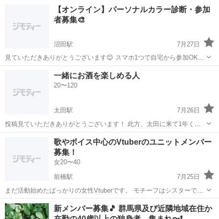
立、 成形業務機械が成形したものを冷却装置に入れる、 外観検査、
群馬
太田市
工場
【オンライン】パーソナルカラー診断・参加
形状やチェックポイントの確認などを行っていただきます。 重量物:平
者募集🎨
均7kg程度(最大15kg...
沼田駅
7月27日
見ていただきありがとうございます😊 スマホ1つで自宅から参加OK！
「服やメイクの色選びで迷う…」 そんなお悩みを解決し、あなたの魅
群馬
沼田市
沼田駅
その他
オンライン
一緒にお酒を楽しめる人
力を引き出すイエベ・ブルベを画面越しに診断します✨ 📅 希望日程調
20〜120
整 💻zoom開催 詳...
太田駅
7月26日
投稿見ていただきありがとうございます！ 此方、太田に来て1年くら
いで気軽に飲みに行ける友達も話し相手もいない男です 気軽に飲みに
群馬
太田市
太田駅
その他
歌やボイス中心のVtuberのユニットメンバー
行ける方いればと思いこちらに投稿しました。 マルチ、勧誘、P活等
募集！
利害関係の方は一切お断りです。...
女20〜40
前橋駅
7月25日
まだ活動始めたばっかりの女性Vtuberです。 モチーフはシスターでや
らせてもらってます。 今回はYouTubeで歌やボイス中心に活動するユ
群馬
前橋市
前橋駅
その他
新メンバー募集🎵 群馬県及び近隣地域在住か
ニットメンバーの募集です！ 登録者さん万登録やワンマンライブを目
在勤の40歳以上の独身者、集まれ〜❗