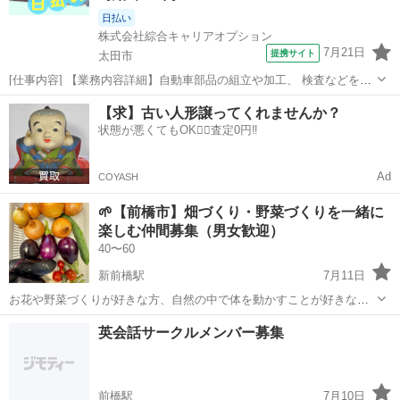
日払い
株式会社綜合キャリアオプション
7月21日
提携サイト
太田市
[仕事内容] 【業務内容詳細】自動車部品の組立や加工、 検査などを行
っていただきます。 【製品】燃料タンクや排気系部品(マフラー)など
群馬
太田市
工場
【求】古い人形譲ってくれませんか？
の自動車部品 。＋お仕事探しはコンシェルスタッフにおまかせ＋。 あ
状態が悪くてもOK🙆‍♀️査定0円‼️
なたのお仕事探しをし...
Ad
COYASH
🌱【前橋市】畑づくり・野菜づくりを一緒に
楽しむ仲間募集（男女歓迎）
40〜60
新前橋駅
7月11日
お花や野菜づくりが好きな方、自然の中で体を動かすことが好きな
方、一緒に楽しく活動しませんか😊 【場所】 前橋市総社町〜前橋イン
群馬
前橋市
新前橋駅
その他
英会話サークルメンバー募集
ター付近 【募集している方】 ・植物や野菜づくりに興味がある方 ・
マナーや清潔感を大切にできる...
前橋駅
7月10日