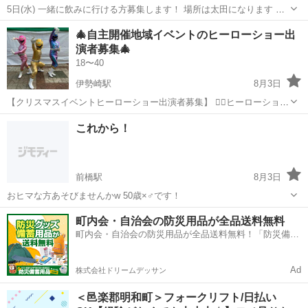
5日(水) 一緒に飲みに行ける方募集します！ 場所は太田になります 行
ける方はメッセージください
群馬
伊勢崎市
伊勢崎駅
その他
🎄自主開催地域イベントのヒーローショー出
演者募集🎄
18〜40
伊勢崎駅
8月3日
【クリスマスイベントヒーローショー出演者募集】 ❤️‍🔥ヒーローショー
3戦士（ゴールド・ブルー・ピンク）候補募集！ はじめまして！ アク
群馬
伊勢崎市
伊勢崎駅
その他
ヒーロー
これから！
ションチーム R.B.U マネージャーです。 R.B.Uは、群馬県伊勢崎市を
拠点...
前橋駅
8月3日
おヒマな方あそびませんかw 50歳×♂です！
群馬
前橋市
前橋駅
その他
町内会・自治会の防災用品が全品送料無料
町内会・自治会の防災用品が全品送料無料！「防災備蓄
用品ドットコム」
Ad
株式会社ドリームデッサン
＜邑楽郡明和町＞フォークリフト/日払い