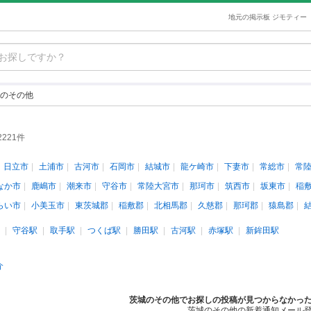
地元の掲示板 ジモティー
のその他
2221件
日立市
土浦市
古河市
石岡市
結城市
龍ケ崎市
下妻市
常総市
常
なか市
鹿嶋市
潮来市
守谷市
常陸大宮市
那珂市
筑西市
坂東市
稲
らい市
小美玉市
東茨城郡
稲敷郡
北相馬郡
久慈郡
那珂郡
猿島郡
守谷駅
取手駅
つくば駅
勝田駅
古河駅
赤塚駅
新鉾田駅
介
茨城のその他でお探しの投稿が見つからなかっ
茨城のその他の新着通知メール