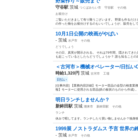
野菜作り～販売まで
守谷駅
茨城
つくばみらい市
守谷駅
その他
お裾分け
ご覧いただきまして有り難うございます。 野菜も作るだけ
の作った物をお裾分けするのもいいでしょうが、販売をして
10月1日公開の映画がやばい
-
茨城
水戸市
その他
どうでしょう
その日、真実が開示される。 それは79年間、隠されてきた
も起こっているとしたらどうでしょうか？ 誰も知ることの出
＜古河市＞機械オペレーター/日払いO
時給1,320円
茨城
古河市
工場
日払い
[仕事内容] 【業務内容詳細】モーター部品の金型の検査業務
報】モーターに使用される部品(鉄の板状のものから作成) 。
明日ランチしませんか？
新鉾田駅
茨城
潮来市
新鉾田駅
その他
ランチ
休みで暇してます。ランチしたり買い物しませんか？独身独
1999展 ノストラダムス 予言 世界の
-
茨城
水戸市
その他