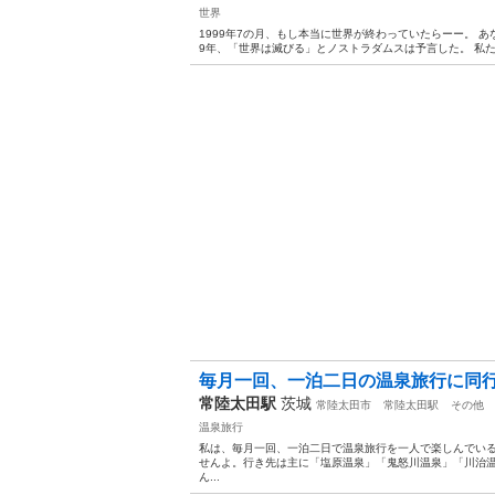
世界
1999年7の月、もし本当に世界が終わっていたらーー。 あ
9年、「世界は滅びる」とノストラダムスは予言した。 私たち
毎月一回、一泊二日の温泉旅行に同行しま
常陸太田駅
茨城
常陸太田市
常陸太田駅
その他
温泉旅行
私は、毎月一回、一泊二日で温泉旅行を一人で楽しんでい
せんよ。行き先は主に「塩原温泉」「鬼怒川温泉」「川治
ん...