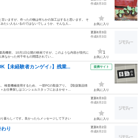
作成8月3日
と言いますが、作ったの物は何らかの加工はすると思います。 そ
みたい人もいるのではないでしょうか、そんな人...
お気に入り
更新8月3日
作成8月3日
1
最高機密。 10月1日公開の映画ですが、このような内容が現代に
来なかった何千年もの間隠されてい...
お気に入り
K【未経験者カンゲイ♪】残業...
提携サイト
。 検査機械使用するため、 一部PCの取扱アリ。 【取扱製品情
＋お仕事探しはコンシェルスタッフにおまかせ＋...
お気に入り
更新8月3日
作成8月2日
り暮らし♂️です。良かったらメッセージして下さい
お気に入り
更新8月2日
終わり
作成8月2日