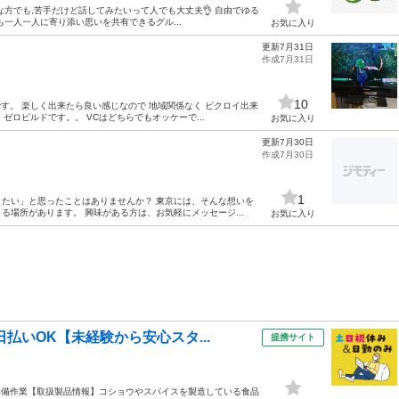
な方でも,苦手だけど話してみたいって人でも大丈夫👌 自由でゆる
一人一人に寄り添い思いを共有できるグル...
お気に入り
更新7月31日
作成7月31日
10
す。 楽しく出来たら良い感じなので 地域関係なく ビクロイ出来
 ゼロビルドです。。 VCはどちらでもオッケーで...
お気に入り
更新7月30日
作成7月30日
1
たい」と思ったことはありませんか？ 東京には、そんな想いを
場所があります。 興味がある方は、お気軽にメッセージ...
お気に入り
払いOK【未経験から安心スタ...
提携サイト
荷準備作業【取扱製品情報】コショウやスパイスを製造している食品