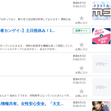
更新8月7日
作成8月2日
ープを作っており、数十名でほぼ毎日対局しております！ 興味があ
お気に入り
カンゲイ♪】土日祝休み！1...
提携サイト
を行っていただきます。 塗料の粘度等を機械を使って測定していた
ンシェルスタッフにおまかせ＋。 あなたのお仕...
お気に入り
更新8月2日
作成8月2日
お気に入り
更新8月2日
作成8月2日
ませんか？ 始めたてですが、対戦相手になっていただきたいです。
お気に入り
更新8月1日
情報共有。女性安心安全。「大丈...
作成8月1日