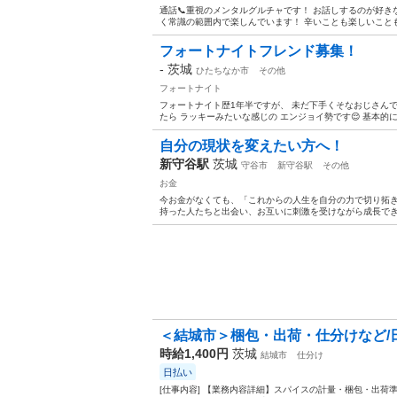
通話📞重視のメンタルグルチャです！ お話しするのが好き
く常識の範囲内で楽しんでいます！ 辛いことも楽しいことも
フォートナイトフレンド募集！
-
茨城
ひたちなか市
その他
フォートナイト
フォートナイト歴1年半ですが、 未だ下手くそなおじさんで
たら ラッキーみたいな感じの エンジョイ勢です😌 基本的に
自分の現状を変えたい方へ！
新守谷駅
茨城
守谷市
新守谷駅
その他
お金
今お金がなくても、「これからの人生を自分の力で切り拓き
持った人たちと出会い、お互いに刺激を受けながら成長できる
＜結城市＞梱包・出荷・仕分けなど/日
時給1,400円
茨城
結城市
仕分け
日払い
[仕事内容] 【業務内容詳細】スパイスの計量・梱包・出