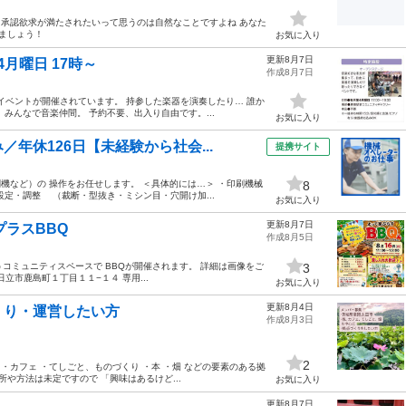
 承認欲求が満たされたいって思うのは自然なことですよね あなた
しましょう！
お気に入り
更新8月7日
月曜日 17時～
作成8月7日
うイベントが開催されています。 持参した楽器を演奏したり… 誰か
みんなで音楽仲間。 予約不要、出入り自由です。...
お気に入り
年休126日【未経験から社会...
提携サイト
刷機など）の 操作をお任せします。 ＜具体的には…＞ ・印刷機械
8
定・調整 （裁断・型抜き・ミシン目・穴開け加...
お気に入り
更新8月7日
プラスBBQ
作成8月5日
うコミュニティスペースで BBQが開催されます。 詳細は画像をご
3
日立市鹿島町１丁目１１−１４ 専用...
お気に入り
更新8月4日
くり・運営したい方
作成8月3日
2
・カフェ ・てしごと、ものづくり ・本 ・畑 などの要素のある拠
や方法は未定ですので 「興味はあるけど...
お気に入り
更新8月7日