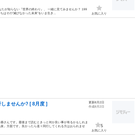
なたが知らない『世界の終わり』、 一緒に見てみませんか？ 199
はその“滅びなかった未来”をいま生き...
お気に入り
更新8月2日
せんか? [ 8月度 ]
作成8月2日
る爺さんです。最後まで読むときっと何か良い事が有るかもしれま
5
温泉」方面です。良かったら道々同行してくれる方はおられませ
お気に入り