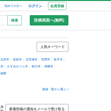
ログイン
会員登録
初めての方へ
投稿画面へ(無料)
検索
人気キーワード
陸太田市
高萩市
北茨城市
笠間市
取手市
敷市
かすみがうら市
桜川市
神栖市
結城郡
路線・駅から選ぶ
た方
新着投稿の通知をメールで受け取る
登録