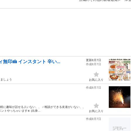
更新8月7日
無印🍰 インスタント 辛い...
作成8月7日
りましょう
お気に入り
作成8月7日
気軽に趣味が話せる人いない、、 ✅相談ができる友達がいない、、
ベントやっちゃいます☀️ (出身...
お気に入り
作成8月7日