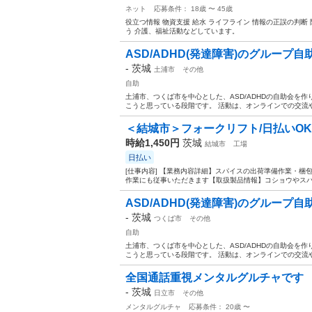
ネット
応募条件： 18歳 〜 45歳
役立つ情報 物資支援 給水 ライフライン 情報の正誤の判
う 介護、福祉活動などしています。
ASD/ADHD(発達障害)のグループ自助会 -
-
茨城
土浦市
その他
自助
土浦市、つくば市を中心とした、ASD/ADHDの自助会を
こうと思っている段階です。 活動は、オンラインでの交流や
＜結城市＞フォークリフト/日払いOK
時給1,450円
茨城
結城市
工場
日払い
[仕事内容] 【業務内容詳細】スパイスの出荷準備作業・梱
作業にも従事いただきます【取扱製品情報】コショウやスパイ
ASD/ADHD(発達障害)のグループ自助会 -
-
茨城
つくば市
その他
自助
土浦市、つくば市を中心とした、ASD/ADHDの自助会を
こうと思っている段階です。 活動は、オンラインでの交流や
全国通話重視メンタルグルチャです
-
茨城
日立市
その他
メンタルグルチャ
応募条件： 20歳 〜