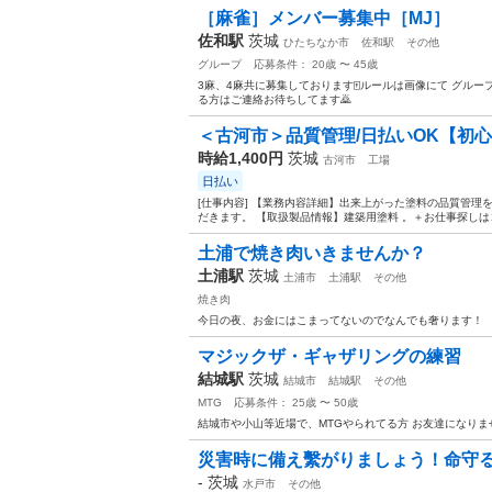
［麻雀］メンバー募集中［MJ］
佐和駅
茨城
ひたちなか市
佐和駅
その他
グループ
応募条件： 20歳 〜 45歳
3麻、4麻共に募集しております🀄️ルールは画像にて グル
る方はご連絡お待ちしてます🙇
＜古河市＞品質管理/日払いOK【初心者
時給1,400円
茨城
古河市
工場
日払い
[仕事内容] 【業務内容詳細】出来上がった塗料の品質管理
だきます。 【取扱製品情報】建築用塗料 。＋お仕事探しはコ
土浦で焼き肉いきませんか？
土浦駅
茨城
土浦市
土浦駅
その他
焼き肉
今日の夜、お金にはこまってないのでなんでも奢ります！
マジックザ・ギャザリングの練習
結城駅
茨城
結城市
結城駅
その他
MTG
応募条件： 25歳 〜 50歳
結城市や小山等近場で、MTGやられてる方 お友達になり
災害時に備え繫がりましょう！命守る
-
茨城
水戸市
その他