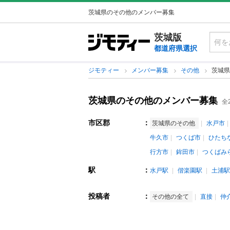
茨城県のその他のメンバー募集
茨城版
都道府県選択
ジモティー
メンバー募集
その他
茨城県
茨城県のその他のメンバー募集
全
市区郡
：
茨城県のその他
水戸市
牛久市
つくば市
ひたち
行方市
鉾田市
つくばみ
駅
：
水戸駅
偕楽園駅
土浦駅
投稿者
：
その他の全て
直接
仲