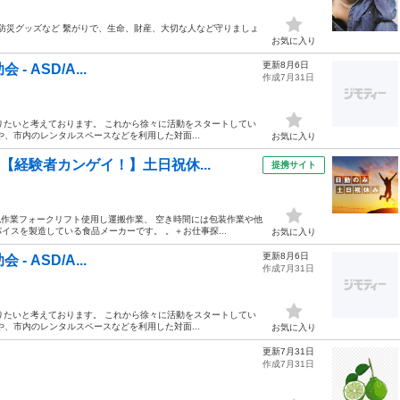
断 防災グッズなど 繫がりで、生命、財産、大切な人など守りましょ
お気に入り
更新8月6日
 ASD/A...
作成7月31日
作りたいと考えております。 これから徐々に活動をスタートしてい
、市内のレンタルスペースなどを利用した対面...
お気に入り
【経験者カンゲイ！】土日祝休...
提携サイト
包作業フォークリフト使用し運搬作業、 空き時間には包装作業や他
スを製造している食品メーカーです。 。＋お仕事探...
お気に入り
更新8月6日
 ASD/A...
作成7月31日
作りたいと考えております。 これから徐々に活動をスタートしてい
、市内のレンタルスペースなどを利用した対面...
お気に入り
更新7月31日
作成7月31日