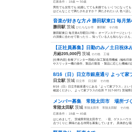
応募条件： 18歳 〜 50歳
男性でも女性でも 結婚してても未婚でも いくつになっても
はどんなことで満たされますか？ 満たされたい人 色々話
音楽が好きな方🎶 勝田駅東口 毎月第4
勝田駅
茨城
ひたちなか市
勝田駅
その他
勝田駅東口 毎月第4月曜日17時～ オープンステージとい
の演奏に合わせて歌ったり… 知っている人も知らない人も、
【正社員募集】日勤のみ／土日祝休み／
月給205,000円
茨城
その他
工場
[仕事内容] 各種プリンター用紙の加工製造用機械（輪転印
やスリッター機の操作、製品の製造 ・製品に応じた機械の設
8/16（日）日立市銀座通り よって家
日立駅
茨城
日立市
日立駅
その他
8/16（日）日立市銀座通りにある「よって家プラス」とい
確認ください。 よって家プラスの住所 〒317-0071 茨城県
メンバー募集 常陸太田市 場所づ
常陸太田駅
茨城
常陸太田市
常陸太田駅
その他
応募条件： 18歳 〜 40歳
はじめまして。 茨城県常陸太田市で、 ・宿、ゲストハウス 
点づくりに 興味のある仲間を募集しています。 具体的な場所