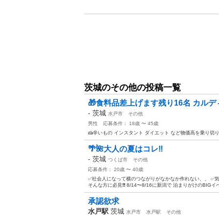
茨城のその他の投稿一覧
🎁食料品差上げます残り16名 カルディ
-
茨城
水戸市
その他
男性
応募条件： 18歳 〜 45歳
🍰辛いもの インスタント ダイエット など物価高を乗り切
🌴🌺大人の夏はコレ‼️
-
茨城
つくば市
その他
応募条件： 20歳 〜 40歳
✅社会人になって横のつながりがなかなか作れない、、 ✅
そんな方に必見❗️❗️ 8/14〜8/16に新潟で 泊まりがけのBIGイ
承認欲求
水戸駅
茨城
水戸市
水戸駅
その他